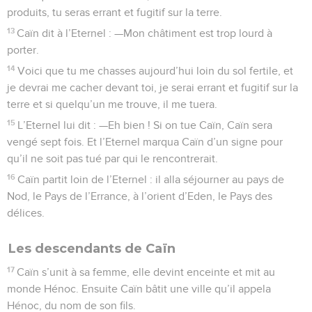
produits, tu seras errant et fugitif sur la terre.
13
Caïn dit à l’Eternel : —Mon châtiment est trop lourd à
porter.
14
Voici que tu me chasses aujourd’hui loin du sol fertile, et
je devrai me cacher devant toi, je serai errant et fugitif sur la
terre et si quelqu’un me trouve, il me tuera.
15
L’Eternel lui dit : —Eh bien ! Si on tue Caïn, Caïn sera
vengé sept fois. Et l’Eternel marqua Caïn d’un signe pour
qu’il ne soit pas tué par qui le rencontrerait.
16
Caïn partit loin de l’Eternel : il alla séjourner au pays de
Nod, le Pays de l’Errance, à l’orient d’Eden, le Pays des
délices.
Les descendants de Caïn
17
Caïn s’unit à sa femme, elle devint enceinte et mit au
monde Hénoc. Ensuite Caïn bâtit une ville qu’il appela
Hénoc, du nom de son fils.