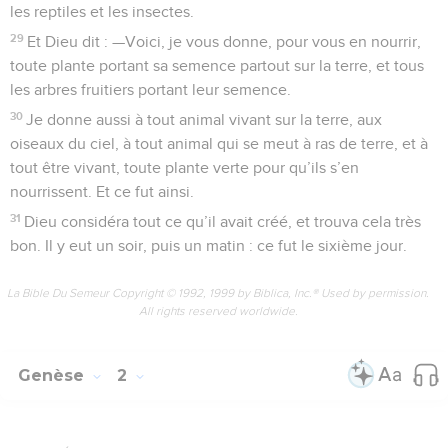
les reptiles et les insectes.
29
Et Dieu dit : —Voici, je vous donne, pour vous en nourrir,
toute plante portant sa semence partout sur la terre, et tous
les arbres fruitiers portant leur semence.
30
Je donne aussi à tout animal vivant sur la terre, aux
oiseaux du ciel, à tout animal qui se meut à ras de terre, et à
tout être vivant, toute plante verte pour qu’ils s’en
nourrissent. Et ce fut ainsi.
31
Dieu considéra tout ce qu’il avait créé, et trouva cela très
bon. Il y eut un soir, puis un matin : ce fut le sixième jour.
La Bible Du Semeur Copyright © 1992, 1999 by Biblica, Inc.® Used by permission.
All rights reserved worldwide.
Genèse
2