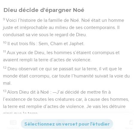
Dieu décide d'épargner Noé
9
Voici l’histoire de la famille de Noé. Noé était un homme
juste et irréprochable au milieu de ses contemporains. Il
conduisait sa vie sous le regard de Dieu.
10
Il eut trois fils : Sem, Cham et Japhet.
11
Aux yeux de Dieu, les hommes s’étaient corrompus et
avaient rempli la terre d’actes de violence.
12
Dieu observait ce qui se passait sur la terre, il vit que le
monde était corrompu, car toute l’humanité suivait la voie du
mal.
13
Alors Dieu dit à Noé : —J’ai décidé de mettre fin à
l’existence de toutes les créatures car, à cause des hommes,
la terre est remplie d’actes de violence. Je vais les détruire
ainsi que la terre.
14
Mais toi, construis un grand bateau en bois résineux. Tu en
Contenus
Versions
Commentaires
Strong
Dictionnaire
diviseras l’intérieur en compartiments, et tu l’enduiras