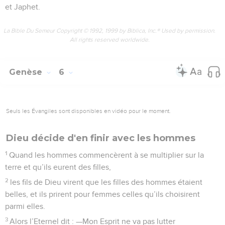
et Japhet.
La Bible Du Semeur Copyright © 1992, 1999 by Biblica, Inc.® Used by permission.
All rights reserved worldwide.
Genèse
6
Seuls les Évangiles sont disponibles en vidéo pour le moment.
Dieu décide d'en finir avec les hommes
1
Quand les hommes commencèrent à se multiplier sur la
terre et qu’ils eurent des filles,
2
les fils de Dieu virent que les filles des hommes étaient
belles, et ils prirent pour femmes celles qu’ils choisirent
parmi elles.
3
Alors l’Eternel dit : —Mon Esprit ne va pas lutter