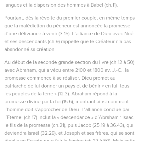
langues et la dispersion des hommes à Babel (ch.11).
Pourtant, dès la révolte du premier couple, en même temps
que la malédiction du pécheur est annoncée la promesse
d’une délivrance à venir (3.15). L’alliance de Dieu avec Noé
et ses descendants (ch.9) rappelle que le Créateur n'a pas
abandonné sa création.
Au début de la seconde grande section du livre (ch.12 à 50),
avec Abraham, qui a vécu entre 2100 et 1800 av. J.-C., la
promesse commence à se réaliser. Dieu promet au
patriarche de lui donner un pays et de bénir « en lui, tous
les peuples de la terre » (12.3). Abraham répond à la
promesse divine par la foi (15.6), montrant ainsi comment
l’homme doit s’approcher de Dieu. L’alliance conclue par
l’Eternel (ch.17) inclut la « descendance » d’Abraham : Isaac,
le fils de la promesse (ch.21), puis Jacob (25.19 à 36.43), qui
deviendra Israël (32.29), et Joseph et ses frères, qui se sont
établis en Egypte pour fuir la famine (ch.37 à 50). Mais cette