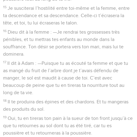
15
Je susciterai l’hostilité entre toi-même et la femme, entre
ta descendance et sa descendance. Celle-ci t’écrasera la
tête, et toi, tu lui écraseras le talon.
16
Dieu dit à la femme : —Je rendrai tes grossesses très
pénibles, et tu mettras tes enfants au monde dans la
souffrance. Ton désir se portera vers ton mari, mais lui te
dominera.
17
Il dit à Adam : —Puisque tu as écouté ta femme et que tu
as mangé du fruit de l’arbre dont je t’avais défendu de
manger, le sol est maudit à cause de toi. C’est avec
beaucoup de peine que tu en tireras ta nourriture tout au
long de ta vie.
18
Il te produira des épines et des chardons. Et tu mangeras
des produits du sol.
19
Oui, tu en tireras ton pain à la sueur de ton front jusqu’à ce
que tu retournes au sol dont tu as été tiré, car tu es
poussière et tu retourneras à la poussière.