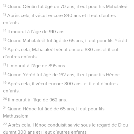
12
Quand Qénân fut âgé de 70 ans, il eut pour fils Mahalaleél.
13
Après cela, il vécut encore 840 ans et il eut d’autres
enfants.
14
Il mourut à l’âge de 910 ans.
15
Quand Mahalaleél fut âgé de 65 ans, il eut pour fils Yéréd.
16
Après cela, Mahalaleél vécut encore 830 ans et il eut
d’autres enfants.
17
Il mourut à l’âge de 895 ans.
18
Quand Yéréd fut âgé de 162 ans, il eut pour fils Hénoc.
19
Après cela, il vécut encore 800 ans, et il eut d’autres
enfants.
20
Il mourut à l’âge de 962 ans.
21
Quand Hénoc fut âgé de 65 ans, il eut pour fils
Mathusalem.
22
Après cela, Hénoc conduisit sa vie sous le regard de Dieu
durant 300 ans et il eut d’autres enfants.