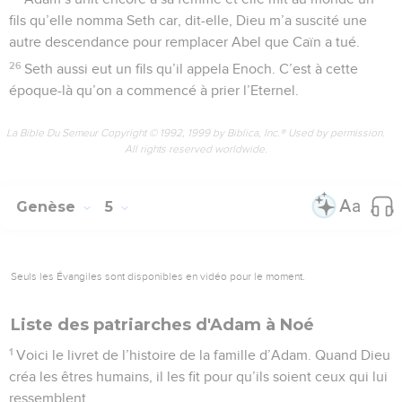
fils qu’elle nomma Seth car, dit-elle, Dieu m’a suscité une
autre descendance pour remplacer Abel que Caïn a tué.
26
Seth aussi eut un fils qu’il appela Enoch. C’est à cette
époque-là qu’on a commencé à prier l’Eternel.
La Bible Du Semeur Copyright © 1992, 1999 by Biblica, Inc.® Used by permission.
All rights reserved worldwide.
Genèse
5
Seuls les Évangiles sont disponibles en vidéo pour le moment.
Liste des patriarches d'Adam à Noé
1
Voici le livret de l’histoire de la famille d’Adam. Quand Dieu
créa les êtres humains, il les fit pour qu’ils soient ceux qui lui
ressemblent.