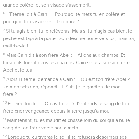
grande colère, et son visage s’assombrit.
6
L’Eternel dit à Caïn : —Pourquoi te mets-tu en colère et
pourquoi ton visage est-il sombre ?
7
Si tu agis bien, tu le relèveras. Mais si tu n’agis pas bien, le
péché est tapi à ta porte : son désir se porte vers toi, mais toi,
maîtrise-le !
8
Mais Caïn dit à son frère Abel : —Allons aux champs. Et
lorsqu’ils furent dans les champs, Caïn se jeta sur son frère
Abel et le tua.
9
Alors l’Eternel demanda à Caïn : —Où est ton frère Abel ? —
Je n’en sais rien, répondit-il. Suis-je le gardien de mon
frère ?
10
Et Dieu lui dit : —Qu’as-tu fait ? J’entends le sang de ton
frère crier vengeance depuis la terre jusqu’à moi.
11
Maintenant, tu es maudit et chassé loin du sol qui a bu le
sang de ton frère versé par ta main.
12
Lorsque tu cultiveras le sol, il te refusera désormais ses