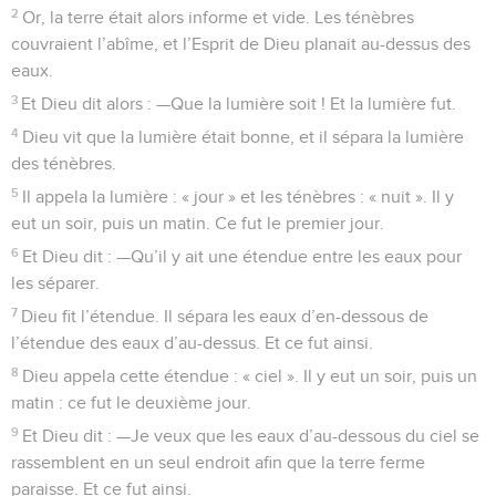
2
Or, la terre était alors informe et vide. Les ténèbres
couvraient l’abîme, et l’Esprit de Dieu planait au-dessus des
eaux.
3
Et Dieu dit alors : —Que la lumière soit ! Et la lumière fut.
4
Dieu vit que la lumière était bonne, et il sépara la lumière
des ténèbres.
5
Il appela la lumière : « jour » et les ténèbres : « nuit ». Il y
eut un soir, puis un matin. Ce fut le premier jour.
6
Et Dieu dit : —Qu’il y ait une étendue entre les eaux pour
les séparer.
7
Dieu fit l’étendue. Il sépara les eaux d’en-dessous de
l’étendue des eaux d’au-dessus. Et ce fut ainsi.
8
Dieu appela cette étendue : « ciel ». Il y eut un soir, puis un
matin : ce fut le deuxième jour.
9
Et Dieu dit : —Je veux que les eaux d’au-dessous du ciel se
rassemblent en un seul endroit afin que la terre ferme
paraisse. Et ce fut ainsi.