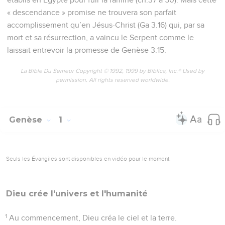
« descendance » promise ne trouvera son parfait
accomplissement qu’en Jésus-Christ (Ga 3.16) qui, par sa
mort et sa résurrection, a vaincu le Serpent comme le
laissait entrevoir la promesse de Genèse 3.15.
La Bible Du Semeur Copyright © 1992, 1999 by Biblica, Inc.® Used by
permission. All rights reserved worldwide.
Genèse
1
Seuls les Évangiles sont disponibles en vidéo pour le moment.
Dieu crée l'univers et l'humanité
1
Au commencement, Dieu créa le ciel et la terre.