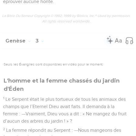
éprouver aucune honte.
La Bible Du Semeur Copyright © 1992, 1999 by Biblica, Inc.® Used by permission.
All rights reserved worldwide.
Genèse
3
Seuls les Évangiles sont disponibles en vidéo pour le moment.
L'homme et la femme chassés du jardin
d'Éden
1
Le Serpent était le plus tortueux de tous les animaux des
champs que l’Eternel Dieu avait faits. Il demanda à la
femme : —Vraiment, Dieu vous a dit : « Ne mangez du fruit
d’aucun des arbres du jardin ! » ?
2
La femme répondit au Serpent : —Nous mangeons des