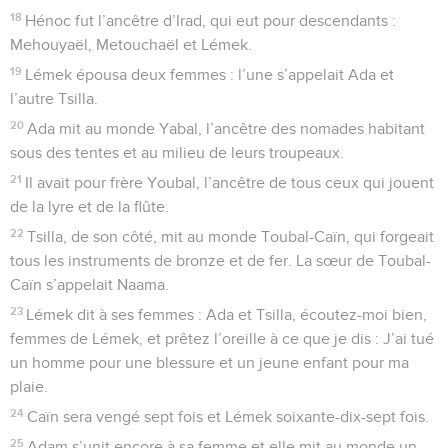
18
Hénoc fut l’ancêtre d’Irad, qui eut pour descendants :
Mehouyaël, Metouchaël et Lémek.
19
Lémek épousa deux femmes : l’une s’appelait Ada et
l’autre Tsilla.
20
Ada mit au monde Yabal, l’ancêtre des nomades habitant
sous des tentes et au milieu de leurs troupeaux.
21
Il avait pour frère Youbal, l’ancêtre de tous ceux qui jouent
de la lyre et de la flûte.
22
Tsilla, de son côté, mit au monde Toubal-Caïn, qui forgeait
tous les instruments de bronze et de fer. La sœur de Toubal-
Caïn s’appelait Naama.
23
Lémek dit à ses femmes : Ada et Tsilla, écoutez-moi bien,
femmes de Lémek, et prêtez l’oreille à ce que je dis : J’ai tué
un homme pour une blessure et un jeune enfant pour ma
plaie.
24
Caïn sera vengé sept fois et Lémek soixante-dix-sept fois.
25
Adam s’unit encore à sa femme et elle mit au monde un