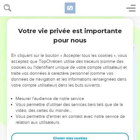
Votre vie privée est importante
pour nous
NE MANQUEZ PAS L’ÉVÉNEMENT
En cliquant sur le bouton « Accepter tous les cookies », vous
DE L’ANNÉE !
acceptez que TopChrétien utilise des traceurs (comme des
cookies ou l'identifiant unique de votre compte utilisateur) et
ET SI LEURS ERREURS POUVAIENT VOUS ÉVITER LES
traite vos données à caractère personnel (comme vos
VOTRES ?
données de navigation et les informations renseignées dans
votre compte utilisateur) dans les buts suivants :
On admire souvent les leaders pour leurs réussites, leur impact,
leur foi ou leur vision. Mais on voit moins les doutes, les erreurs
Mesurer l'audience de notre service
Vous permettre d'utiliser des services tiers tels que de la
et les saisons difficiles qu'ils ont traversés, alors même que ce
vidéo, des cartes du monde…
sont elles qui les ont façonnés.
Vous permettre d'entrer en contact avec notre service de
relation aux utilisateurs.
Dans cette conférence, leaders, entrepreneurs, et responsables
reviennent sur les erreurs marquantes de leur parcours et les
clés pour avancer avec plus de sagesse afin que leurs erreurs
Choisir mes cookies