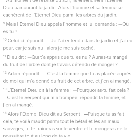
Au moment de la brise du soir, ils entendirent l’Eternel
Dieu parcourant le jardin. Alors l’homme et sa femme se
cachèrent de l’Eternel Dieu parmi les arbres du jardin.
9
Mais l’Eternel Dieu appela l’homme et lui demanda : —Où
es-tu ?
10
Celui-ci répondit : —Je t’ai entendu dans le jardin et j’ai eu
peur, car je suis nu ; alors je me suis caché.
11
Dieu dit : —Qui t’a appris que tu es nu ? Aurais-tu mangé
du fruit de l’arbre dont je t’avais défendu de manger ?
12
Adam répondit : —C’est la femme que tu as placée auprès
de moi qui m’a donné du fruit de cet arbre, et j’en ai mangé.
13
L’Eternel Dieu dit à la femme : —Pourquoi as-tu fait cela ?
—C’est le Serpent qui m’a trompée, répondit la femme, et
j’en ai mangé.
14
Alors l’Eternel Dieu dit au Serpent : —Puisque tu as fait
cela, te voilà maudit parmi tout le bétail et les animaux
sauvages, tu te traîneras sur le ventre et tu mangeras de la
poussière tout au long de ta vie.