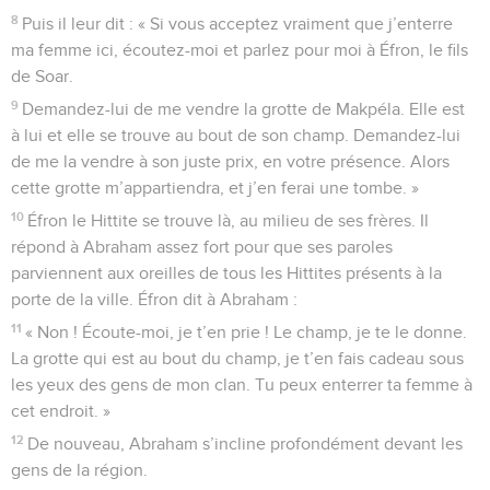
8
Puis il leur dit : « Si vous acceptez vraiment que j’enterre
ma femme ici, écoutez-moi et parlez pour moi à Éfron, le fils
de Soar.
9
Demandez-lui de me vendre la grotte de Makpéla. Elle est
à lui et elle se trouve au bout de son champ. Demandez-lui
de me la vendre à son juste prix, en votre présence. Alors
cette grotte m’appartiendra, et j’en ferai une tombe. »
10
Éfron le Hittite se trouve là, au milieu de ses frères. Il
répond à Abraham assez fort pour que ses paroles
parviennent aux oreilles de tous les Hittites présents à la
porte de la ville. Éfron dit à Abraham :
11
« Non ! Écoute-moi, je t’en prie ! Le champ, je te le donne.
La grotte qui est au bout du champ, je t’en fais cadeau sous
les yeux des gens de mon clan. Tu peux enterrer ta femme à
cet endroit. »
12
De nouveau, Abraham s’incline profondément devant les
gens de la région.