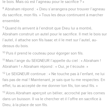
le bois. Mais où est l’agneau pour le sacrifice ? »
8
Abraham répond : « Dieu s’arrangera pour trouver l’agneau
du sacrifice, mon fils. » Tous les deux continuent à marcher
ensemble.
9
Quand ils arrivent à l’endroit que Dieu lui a montré,
Abraham construit un autel pour le sacrifice. Il met le bois sur
l’autel, il attache son fils Isaac et il le met sur l’autel, au-
dessus du bois.
10
Puis il prend le couteau pour égorger son fils.
11
Mais l’ange du SEIGNEUR l’appelle du ciel : « Abraham !
Abraham ! » Abraham répond : « Oui, je t’écoute. »
12
Le SEIGNEUR continue : « Ne touche pas à l’enfant, ne lui
fais pas de mal ! Maintenant, je sais que tu me respectes. En
effet, tu as accepté de me donner ton fils, ton seul fils. »
13
Alors Abraham aperçoit un bélier, accroché par les cornes
dans un buisson. Il va le chercher et il l’offre en sacrifice à
Dieu, à la place de son fils.