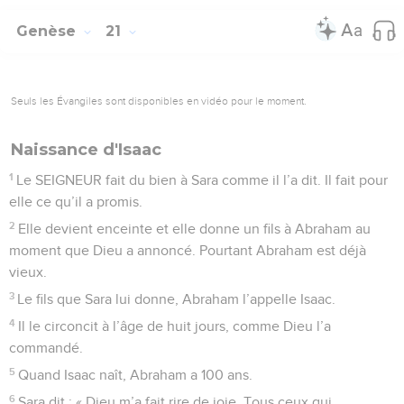
Genèse
21
Seuls les Évangiles sont disponibles en vidéo pour le moment.
Naissance d'Isaac
1
Le SEIGNEUR fait du bien à Sara comme il l’a dit. Il fait pour
elle ce qu’il a promis.
2
Elle devient enceinte et elle donne un fils à Abraham au
moment que Dieu a annoncé. Pourtant Abraham est déjà
vieux.
3
Le fils que Sara lui donne, Abraham l’appelle Isaac.
4
Il le circoncit à l’âge de huit jours, comme Dieu l’a
commandé.
5
Quand Isaac naît, Abraham a 100 ans.
6
Sara dit : « Dieu m’a fait rire de joie. Tous ceux qui