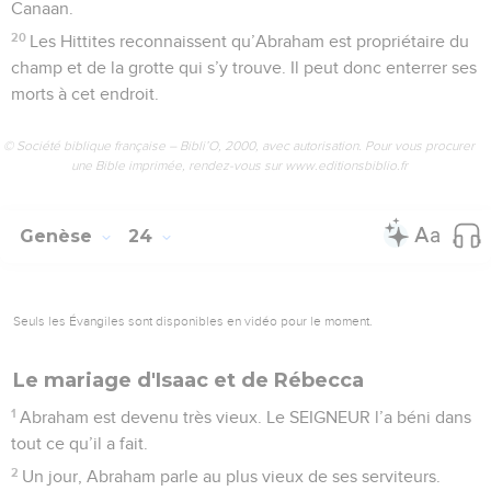
Canaan.
20
Les Hittites reconnaissent qu’Abraham est propriétaire du
champ et de la grotte qui s’y trouve. Il peut donc enterrer ses
morts à cet endroit.
© Société biblique française – Bibli’O, 2000, avec autorisation. Pour vous procurer
une Bible imprimée, rendez-vous sur www.editionsbiblio.fr
Genèse
24
Seuls les Évangiles sont disponibles en vidéo pour le moment.
Le mariage d'Isaac et de Rébecca
1
Abraham est devenu très vieux. Le SEIGNEUR l’a béni dans
tout ce qu’il a fait.
2
Un jour, Abraham parle au plus vieux de ses serviteurs.