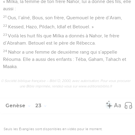
« Milka, la femme de ton frère Nahor, lui a donné des fils, elle
aussi :
21
Ous, l’aîné, Bous, son frère, Quemouel le père d’Aram,
22
Kessed, Hazo, Pildach, Idlaf et Betouel. »
23
Voilà les huit fils que Milka a donnés à Nahor, le frère
d’Abraham. Betouel est le père de Rébecca.
24
Nahor a une femme de deuxième rang qui s’appelle
Réouma. Elle a aussi des enfants : Téba, Gaham, Tahach et
Maaka.
© Société biblique française – Bibli’O, 2000, avec autorisation. Pour vous procurer
une Bible imprimée, rendez-vous sur www.editionsbiblio.fr
Genèse
23
Seuls les Évangiles sont disponibles en vidéo pour le moment.