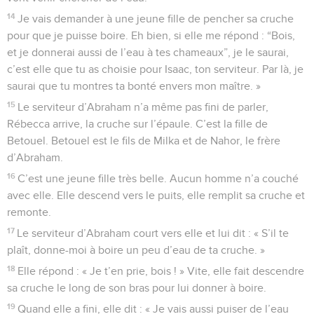
14
Je vais demander à une jeune fille de pencher sa cruche
pour que je puisse boire. Eh bien, si elle me répond : “Bois,
et je donnerai aussi de l’eau à tes chameaux”, je le saurai,
c’est elle que tu as choisie pour Isaac, ton serviteur. Par là, je
saurai que tu montres ta bonté envers mon maître. »
15
Le serviteur d’Abraham n’a même pas fini de parler,
Rébecca arrive, la cruche sur l’épaule. C’est la fille de
Betouel. Betouel est le fils de Milka et de Nahor, le frère
d’Abraham.
16
C’est une jeune fille très belle. Aucun homme n’a couché
avec elle. Elle descend vers le puits, elle remplit sa cruche et
remonte.
17
Le serviteur d’Abraham court vers elle et lui dit : « S’il te
plaît, donne-moi à boire un peu d’eau de ta cruche. »
18
Elle répond : « Je t’en prie, bois ! » Vite, elle fait descendre
sa cruche le long de son bras pour lui donner à boire.
19
Quand elle a fini, elle dit : « Je vais aussi puiser de l’eau