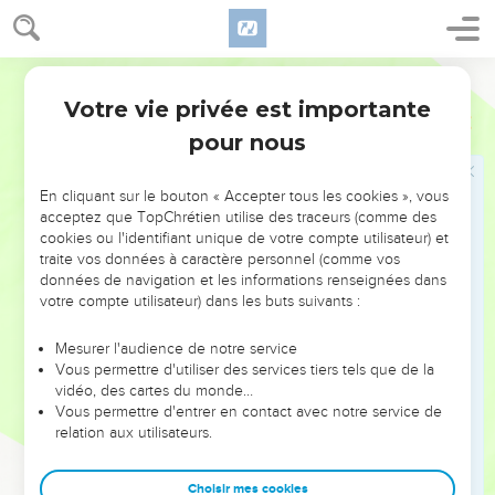
Pour 5, est-ce que tu vas détruire toute la ville ? » Le
SEIGNEUR répond : « Si je trouve 45 justes à Sodome, je ne
la détruirai pas. »
Parole de Vie
29
Abraham reprend encore la parole et dit : « Ils sont peut-
Votre vie privée est importante
Genèse
18
être seulement 40. » Le SEIGNEUR répond : « À cause de ces
pour nous
40, je ne détruirai pas la ville. »
30
Abraham dit : « Mon Seigneur, je t’en prie, ne te fâche pas
En cliquant sur le bouton « Accepter tous les cookies », vous
si je parle encore. Ils sont peut-être seulement 30. » Le
acceptez que TopChrétien utilise des traceurs (comme des
SEIGNEUR répond : « Si je trouve 30 justes dans la ville, je
cookies ou l'identifiant unique de votre compte utilisateur) et
traite vos données à caractère personnel (comme vos
ne la détruirai pas. »
données de navigation et les informations renseignées dans
31
Abraham continue : « Mon Seigneur, pardonne-moi si j’ose
votre compte utilisateur) dans les buts suivants :
encore parler. Ils sont peut-être seulement 20. » Le
SEIGNEUR lui dit : « À cause de ces 20 justes, je ne détruirai
Mesurer l'audience de notre service
Vous permettre d'utiliser des services tiers tels que de la
pas la ville. »
vidéo, des cartes du monde…
32
Abraham dit encore : « Seigneur, je t’en prie, ne te fâche
Vous permettre d'entrer en contact avec notre service de
relation aux utilisateurs.
pas. C’est la dernière fois que je parle. Ils sont peut-être
seulement 10. » Le SEIGNEUR répond : « À cause de ces 10
justes, je ne détruirai pas la ville. »
Choisir mes cookies