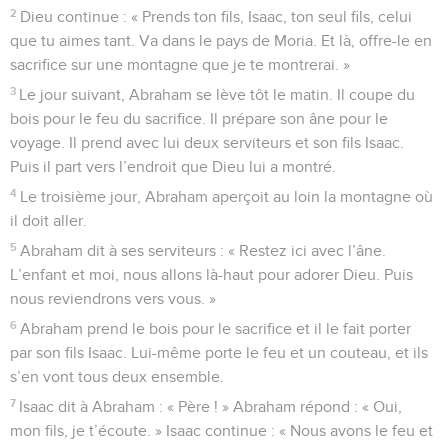
2
Dieu continue : « Prends ton fils, Isaac, ton seul fils, celui
que tu aimes tant. Va dans le pays de Moria. Et là, offre-le en
sacrifice sur une montagne que je te montrerai. »
3
Le jour suivant, Abraham se lève tôt le matin. Il coupe du
bois pour le feu du sacrifice. Il prépare son âne pour le
voyage. Il prend avec lui deux serviteurs et son fils Isaac.
Puis il part vers l’endroit que Dieu lui a montré.
4
Le troisième jour, Abraham aperçoit au loin la montagne où
il doit aller.
5
Abraham dit à ses serviteurs : « Restez ici avec l’âne.
L’enfant et moi, nous allons là-haut pour adorer Dieu. Puis
nous reviendrons vers vous. »
6
Abraham prend le bois pour le sacrifice et il le fait porter
par son fils Isaac. Lui-même porte le feu et un couteau, et ils
s’en vont tous deux ensemble.
7
Isaac dit à Abraham : « Père ! » Abraham répond : « Oui,
mon fils, je t’écoute. » Isaac continue : « Nous avons le feu et