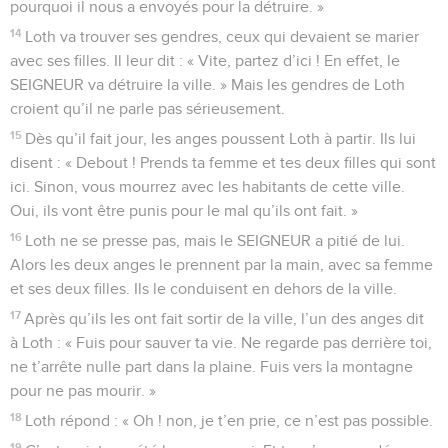
pourquoi il nous a envoyés pour la détruire. »
14
Loth va trouver ses gendres, ceux qui devaient se marier
avec ses filles. Il leur dit : « Vite, partez d’ici ! En effet, le
SEIGNEUR va détruire la ville. » Mais les gendres de Loth
croient qu’il ne parle pas sérieusement.
15
Dès qu’il fait jour, les anges poussent Loth à partir. Ils lui
disent : « Debout ! Prends ta femme et tes deux filles qui sont
ici. Sinon, vous mourrez avec les habitants de cette ville.
Oui, ils vont être punis pour le mal qu’ils ont fait. »
16
Loth ne se presse pas, mais le SEIGNEUR a pitié de lui.
Alors les deux anges le prennent par la main, avec sa femme
et ses deux filles. Ils le conduisent en dehors de la ville.
17
Après qu’ils les ont fait sortir de la ville, l’un des anges dit
à Loth : « Fuis pour sauver ta vie. Ne regarde pas derrière toi,
ne t’arrête nulle part dans la plaine. Fuis vers la montagne
pour ne pas mourir. »
18
Loth répond : « Oh ! non, je t’en prie, ce n’est pas possible.
19