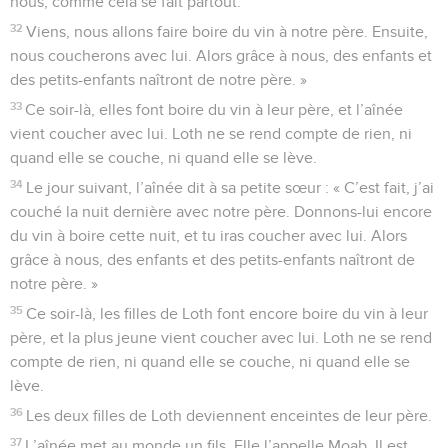
nous, comme cela se fait partout.
32
Viens, nous allons faire boire du vin à notre père. Ensuite,
nous coucherons avec lui. Alors grâce à nous, des enfants et
des petits-enfants naîtront de notre père. »
33
Ce soir-là, elles font boire du vin à leur père, et l’aînée
vient coucher avec lui. Loth ne se rend compte de rien, ni
quand elle se couche, ni quand elle se lève.
34
Le jour suivant, l’aînée dit à sa petite sœur : « C’est fait, j’ai
couché la nuit dernière avec notre père. Donnons-lui encore
du vin à boire cette nuit, et tu iras coucher avec lui. Alors
grâce à nous, des enfants et des petits-enfants naîtront de
notre père. »
35
Ce soir-là, les filles de Loth font encore boire du vin à leur
père, et la plus jeune vient coucher avec lui. Loth ne se rend
compte de rien, ni quand elle se couche, ni quand elle se
lève.
36
Les deux filles de Loth deviennent enceintes de leur père.
37
L’aînée met au monde un fils. Elle l’appelle Moab. Il est