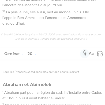
l’ancêtre des Moabites d’aujourd’hui.
38
La plus jeune, elle aussi, met au monde un fils. Elle
l’appelle Ben-Ammi. Il est l’ancêtre des Ammonites
d’aujourd’hui.
© Société biblique française – Bibli’O, 2000, avec autorisation. Pour vous procurer
une Bible imprimée, rendez-vous sur www.editionsbiblio.fr
Genèse
20
Seuls les Évangiles sont disponibles en vidéo pour le moment.
Abraham et Abimélek
1
Abraham part pour la région du sud. Il s’installe entre Cadès
et Chour, puis il vient habiter à Guérar.
2