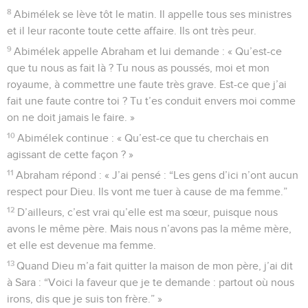
8
Abimélek se lève tôt le matin. Il appelle tous ses ministres
et il leur raconte toute cette affaire. Ils ont très peur.
9
Abimélek appelle Abraham et lui demande : « Qu’est-ce
que tu nous as fait là ? Tu nous as poussés, moi et mon
royaume, à commettre une faute très grave. Est-ce que j’ai
fait une faute contre toi ? Tu t’es conduit envers moi comme
on ne doit jamais le faire. »
10
Abimélek continue : « Qu’est-ce que tu cherchais en
agissant de cette façon ? »
11
Abraham répond : « J’ai pensé : “Les gens d’ici n’ont aucun
respect pour Dieu. Ils vont me tuer à cause de ma femme.”
12
D’ailleurs, c’est vrai qu’elle est ma sœur, puisque nous
avons le même père. Mais nous n’avons pas la même mère,
et elle est devenue ma femme.
13
Quand Dieu m’a fait quitter la maison de mon père, j’ai dit
à Sara : “Voici la faveur que je te demande : partout où nous
irons, dis que je suis ton frère.” »