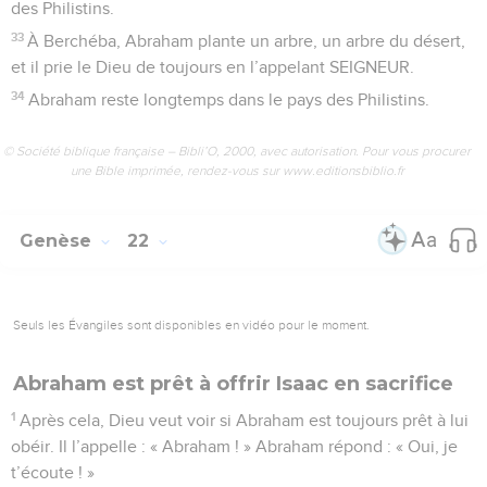
des Philistins.
33
À Berchéba, Abraham plante un arbre, un arbre du désert,
et il prie le Dieu de toujours en l’appelant SEIGNEUR.
34
Abraham reste longtemps dans le pays des Philistins.
© Société biblique française – Bibli’O, 2000, avec autorisation. Pour vous procurer
une Bible imprimée, rendez-vous sur www.editionsbiblio.fr
Genèse
22
Seuls les Évangiles sont disponibles en vidéo pour le moment.
Abraham est prêt à offrir Isaac en sacrifice
1
Après cela, Dieu veut voir si Abraham est toujours prêt à lui
obéir. Il l’appelle : « Abraham ! » Abraham répond : « Oui, je
t’écoute ! »