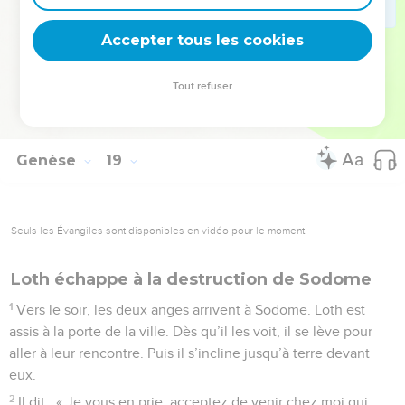
33
Quand le SEIGNEUR a fini de parler avec Abraham, il s’en
Accepter tous les cookies
va, et Abraham rentre chez lui.
© Société biblique française – Bibli’O, 2000, avec autorisation. Pour vous procurer
Tout refuser
une Bible imprimée, rendez-vous sur www.editionsbiblio.fr
Genèse
19
Seuls les Évangiles sont disponibles en vidéo pour le moment.
Loth échappe à la destruction de Sodome
1
Vers le soir, les deux anges arrivent à Sodome. Loth est
assis à la porte de la ville. Dès qu’il les voit, il se lève pour
aller à leur rencontre. Puis il s’incline jusqu’à terre devant
eux.
2
Il dit : « Je vous en prie, acceptez de venir chez moi qui