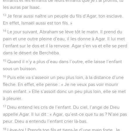
enfants et les enfants de leurs enfants que je t’ai promis, tu
les auras par Isaac.
13
Je ferai aussi naître un peuple du fils d’Agar, ton esclave.
En effet, Ismaël aussi est ton fils. »
14
Le jour suivant, Abraham se lève tôt le matin. Il prend du
pain et une outre pleine d’eau, il les donne à Agar. Il lui met
l’enfant sur le dos et il la renvoie. Agar s’en va et elle se perd
dans le désert de Berchéba.
15
Quand il n’y a plus d’eau dans l’outre, elle laisse l’enfant
sous un buisson.
16
Puis elle va s’asseoir un peu plus loin, à la distance d’une
flèche. En effet, elle pense : « Je ne veux pas voir mourir
mon enfant. » Elle s’assoit donc un peu plus loin, elle se met
à pleurer.
17
Dieu entend les cris de l’enfant. Du ciel, l’ange de Dieu
appelle Agar. Il lui dit : « Agar, qu’est-ce que tu as ? N’aie pas
peur. Dieu a entendu l’enfant crier là-bas.
18
Lève-toi ! Prends ton fils et tiens-le d’une main forte. Je