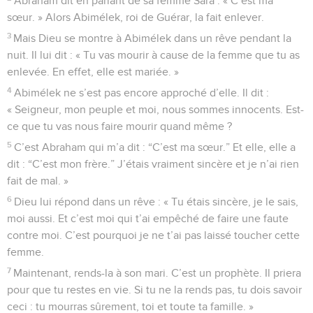
Abraham dit en parlant de sa femme Sara : « C’est ma
sœur. » Alors Abimélek, roi de Guérar, la fait enlever.
3
Mais Dieu se montre à Abimélek dans un rêve pendant la
nuit. Il lui dit : « Tu vas mourir à cause de la femme que tu as
enlevée. En effet, elle est mariée. »
4
Abimélek ne s’est pas encore approché d’elle. Il dit :
« Seigneur, mon peuple et moi, nous sommes innocents. Est-
ce que tu vas nous faire mourir quand même ?
5
C’est Abraham qui m’a dit : “C’est ma sœur.” Et elle, elle a
dit : “C’est mon frère.” J’étais vraiment sincère et je n’ai rien
fait de mal. »
6
Dieu lui répond dans un rêve : « Tu étais sincère, je le sais,
moi aussi. Et c’est moi qui t’ai empêché de faire une faute
contre moi. C’est pourquoi je ne t’ai pas laissé toucher cette
femme.
7
Maintenant, rends-la à son mari. C’est un prophète. Il priera
pour que tu restes en vie. Si tu ne la rends pas, tu dois savoir
ceci : tu mourras sûrement, toi et toute ta famille. »