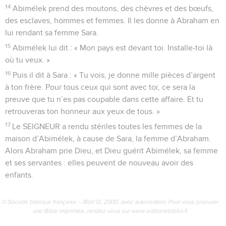
14
Abimélek prend des moutons, des chèvres et des bœufs,
des esclaves, hommes et femmes. Il les donne à Abraham en
lui rendant sa femme Sara.
15
Abimélek lui dit : « Mon pays est devant toi. Installe-toi là
où tu veux. »
16
Puis il dit à Sara : « Tu vois, je donne mille pièces d’argent
à ton frère. Pour tous ceux qui sont avec toi, ce sera la
preuve que tu n’es pas coupable dans cette affaire. Et tu
retrouveras ton honneur aux yeux de tous. »
17
Le SEIGNEUR a rendu stériles toutes les femmes de la
maison d’Abimélek, à cause de Sara, la femme d’Abraham.
Alors Abraham prie Dieu, et Dieu guérit Abimélek, sa femme
et ses servantes : elles peuvent de nouveau avoir des
enfants.
© Société biblique française – Bibli’O, 2000, avec autorisation. Pour vous procurer
une Bible imprimée, rendez-vous sur www.editionsbiblio.fr