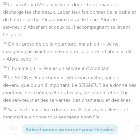
32
Le serviteur d’Abraham vient donc chez Laban et il
décharge les chameaux. Laban leur fait donner de la paille et
de l’herbe sèche. On apporte aussi de l’eau. Alors le
serviteur d’Abraham et ceux qui l’accompagnent se lavent
les pieds.
33
On lui présente de la nourriture, mais il dit : « Je ne
mangerai pas avant de dire ce que j’ai à dire. » Laban lui dit :
« Alors, parle ! »
34
L’homme dit : « Je suis un serviteur d’Abraham.
35
Le SEIGNEUR a richement béni mon maître, qui est
devenu quelqu’un d’important. Le SEIGNEUR lui a donné des
moutons, des chèvres et des bœufs, de l’argent et de l’or,
des serviteurs et des servantes, des chameaux et des ânes.
36
Sara, sa femme, lui a donné un fils dans sa vieillesse, et
mon maître a donné tous ses biens à son fils.
37
Mon maître m’a dit : “Jure-moi une chose : pour mon fils,
tu ne prendras pas comme femme une fille de Canaan, ce
Contenus
Versions
Commentaires
Strong
Dictionnaire