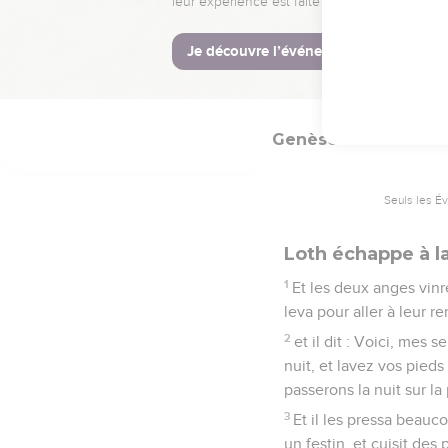
32
Et il dit : Je te prie,
trouvera-t-il dix ? Et il 
33
Et l'Éternel s'en all
Genèse
19
Seuls les É
Loth échappe à l
1
Et les deux anges vinre
leva pour aller à leur re
2
et il dit : Voici, mes 
nuit, et lavez vos pieds
passerons la nuit sur la
3
Et il les pressa beauco
un festin, et cuisit des 