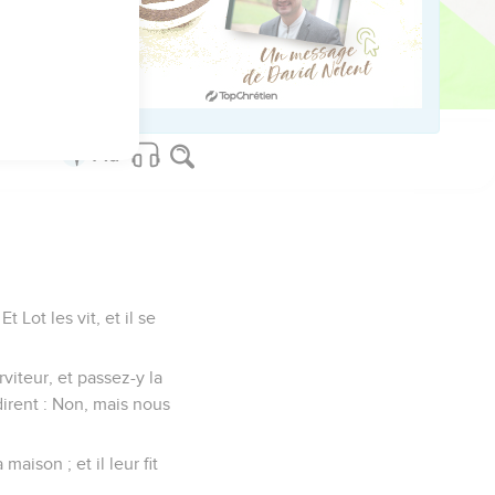
 : Peut-être s'y en
na en son lieu.
 Lot les vit, et il se
rviteur, et passez-y la
 dirent : Non, mais nous
maison ; et il leur fit