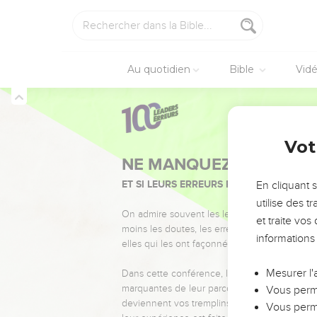
l'Éternel.
23
Et Abraham s'approcha
24
Peut-être y a-t-il cin
cinquante justes qui ser
Au quotidien
Bible
Vid
25
Loin de toi d'agir de
du méchant ! Loin de toi 
26
Et l'Éternel dit : Si 
Genèse
18
à cause d'eux.
Vot
27
Et Abraham répondit et
28
Peut-être en manquera-
En cliquant 
détruirai pas, si j'y en 
utilise des 
29
et traite vo
Et il continua encore d
informations
cause des quarante.
30
Et il dit : Je te prie, 
Mesurer l'
Je ne le ferai pas, si j'
Vous perme
31
Et il dit : Voici, j'ai 
Vous perme
à cause des vingt.