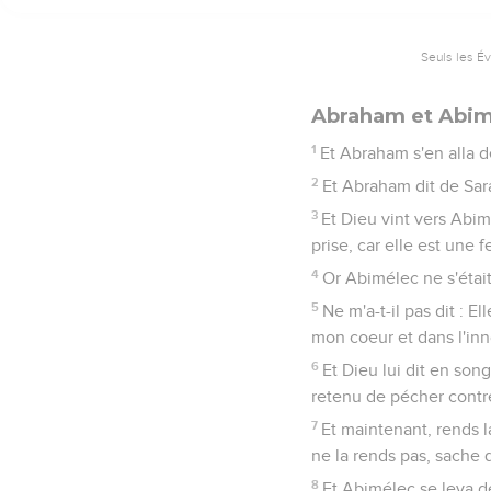
Seuls les É
Abraham et Abi
1
Et Abraham s'en alla d
2
Et Abraham dit de Sara
3
Et Dieu vint vers Abim
prise, car elle est une
4
Or Abimélec ne s'était
5
Ne m'a-t-il pas dit : El
mon coeur et dans l'in
6
Et Dieu lui dit en songe
retenu de pécher contre
7
Et maintenant, rends la
ne la rends pas, sache q
8
Et Abimélec se leva de 