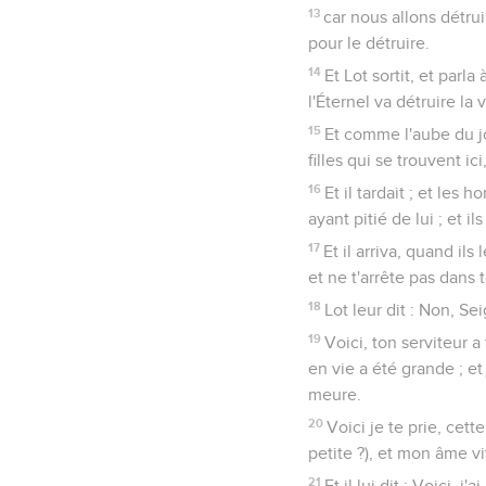
13
car nous allons détrui
pour le détruire.
14
Et Lot sortit, et parla
l'Éternel va détruire la
15
Et comme l'aube du jo
filles qui se trouvent ic
16
Et il tardait ; et les
ayant pitié de lui ; et ils
17
Et il arriva, quand ils
et ne t'arrête pas dans 
18
Lot leur dit : Non, Sei
19
Voici, ton serviteur 
en vie a été grande ; e
meure.
20
Voici je te prie, cett
petite ?), et mon âme vi
21
Et il lui dit : Voici, 