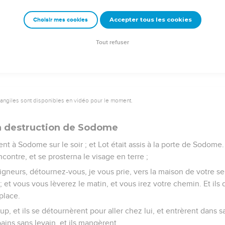
 que le Seigneur ne s'irrite pas, et je parlerai encore une seule fois
Accepter tous les cookies
Choisir mes cookies
dit : Je ne la détruirai pas, à cause des dix.
a quand il eut achevé de parler à Abraham ; et Abraham s'en retour
Tout refuser
vangiles sont disponibles en vidéo pour le moment.
a destruction de Sodome
nt à Sodome sur le soir ; et Lot était assis à la porte de Sodome. Et
ncontre, et se prosterna le visage en terre ;
seigneurs, détournez-vous, je vous prie, vers la maison de votre se
 ; et vous vous lèverez le matin, et vous irez votre chemin. Et ils
 place.
up, et ils se détournèrent pour aller chez lui, et entrèrent dans sa 
pains sans levain, et ils mangèrent.