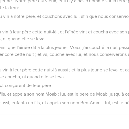
us jeune : Notre père est vieux, et il n'y a pas d'homme sur la terr
e la terre.
du vin à notre père, et couchons avec lui, afin que nous conser
u vin à leur père cette nuit-là ; et l'aînée vint et coucha avec son 
, ni quand elle se leva.
main, que l'aînée dit à la plus jeune : Voici, j'ai couché la nuit pa
n encore cette nuit ; et va, couche avec lui, et nous conservero
u vin à leur père cette nuit-là aussi ; et la plus jeune se leva, et c
se coucha, ni quand elle se leva.
 Lot conçurent de leur père.
fils, et appela son nom Moab : lui, est le père de Moab, jusqu'à ce
e aussi, enfanta un fils, et appela son nom Ben-Ammi : lui, est le 