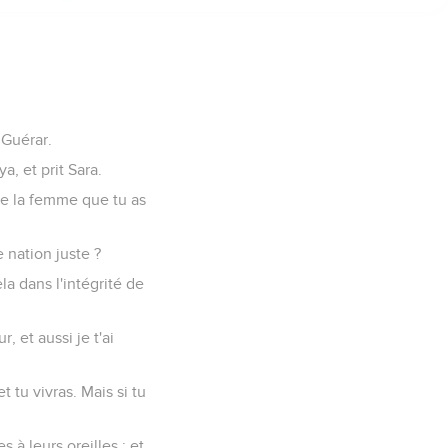
 Guérar.
, et prit Sara.
 de la femme que tu as
e nation juste ?
ela dans l'intégrité de
, et aussi je t'ai
t tu vivras. Mais si tu
 à leurs oreilles ; et