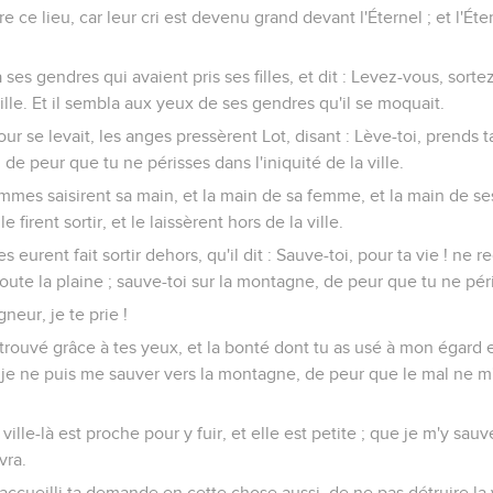
re ce lieu, car leur cri est devenu grand devant l'Éternel ; et l'É
 à ses gendres qui avaient pris ses filles, et dit : Levez-vous, sorte
 ville. Et il sembla aux yeux de ses gendres qu'il se moquait.
ur se levait, les anges pressèrent Lot, disant : Lève-toi, prends
i, de peur que tu ne périsses dans l'iniquité de la ville.
 hommes saisirent sa main, et la main de sa femme, et la main de ses
 le firent sortir, et le laissèrent hors de la ville.
 les eurent fait sortir dehors, qu'il dit : Sauve-toi, pour ta vie ! ne 
toute la plaine ; sauve-toi sur la montagne, de peur que tu ne pér
gneur, je te prie !
a trouvé grâce à tes yeux, et la bonté dont tu as usé à mon éga
t je ne puis me sauver vers la montagne, de peur que le mal ne m'
e ville-là est proche pour y fuir, et elle est petite ; que je m'y sau
vra.
j'ai accueilli ta demande en cette chose aussi, de ne pas détruire la 