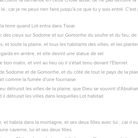
 là ; car je ne peux rien faire jusqu'à ce que tu y sois entré. C'e
.
r la terre quand Lot entra dans Tsoar.
voir des cieux sur Sodome et sur Gomorrhe du soufre et du feu, de l
les, et toute la plaine, et tous les habitants des villes, et les plante
garda en arrière, et elle devint une statue de sel.
bon matin, et vint au lieu où il s'était tenu devant l'Éternel.
de Sodome et de Gomorrhe, et du côté de tout le pays de la plaine, 
ait comme la fumée d'une fournaise.
Dieu détruisit les villes de la plaine, que Dieu se souvint d'Abrah
il détruisit les villes dans lesquelles Lot habitait.
 et habita dans la montagne, et ses deux filles avec lui ; car il e
 une caverne, lui et ses deux filles.