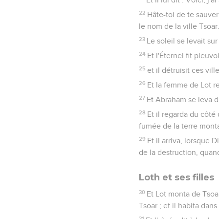
22
Hâte-toi de te sauver
le nom de la ville Tsoar
23
Le soleil se levait su
24
Et l'Éternel fit pleu
25
et il détruisit ces vil
26
Et la femme de Lot re
27
Et Abraham se leva de 
28
Et il regarda du côté 
fumée de la terre mont
29
Et il arriva, lorsque 
de la destruction, quand 
Loth et ses filles
30
Et Lot monta de Tsoar,
Tsoar ; et il habita dans
31