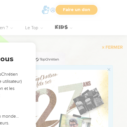
Faire un don
as à la ville à cause des
ien ?
Le Top
 en soit du juste comme
ardonnerai à tout le lieu
nous
poussière et cendre.
le ? Et il dit : Je ne la
opChrétien
utilisateur)
n et les
it : Je ne le ferai pas, à
:
a-t-il trente ? Et il dit :
 du monde…
 : Je ne la détruirai pas,
eurs.