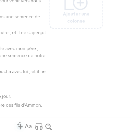
e pour venir vers nous
Ajouter une
Ajouter une
Ajouter une
Ajouter une
Ajouter une
Ajouter une
Ajouter une
vions une semence de
colonne
colonne
colonne
colonne
colonne
colonne
colonne
père ; et il ne s'aperçut
ssée avec mon père ;
ns une semence de notre
oucha avec lui ; et il ne
 jour.
père des fils d'Ammon,