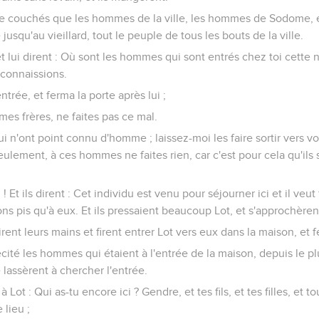
ore couchés que les hommes de la ville, les hommes de Sodome, 
squ'au vieillard, tout le peuple de tous les bouts de la ville.
et lui dirent : Où sont les hommes qui sont entrés chez toi cette nu
 connaissions.
entrée, et ferma la porte après lui ;
, mes frères, ne faites pas ce mal.
 qui n'ont point connu d'homme ; laissez-moi les faire sortir vers vo
eulement, à ces hommes ne faites rien, car c'est pour cela qu'ils
oi ! Et ils dirent : Cet individu est venu pour séjourner ici et il veut 
s pis qu'à eux. Et ils pressaient beaucoup Lot, et s'approchèrent
ent leurs mains et firent entrer Lot vers eux dans la maison, et f
écité les hommes qui étaient à l'entrée de la maison, depuis le pl
e lassèrent à chercher l'entrée.
Lot : Qui as-tu encore ici ? Gendre, et tes fils, et tes filles, et t
e lieu ;