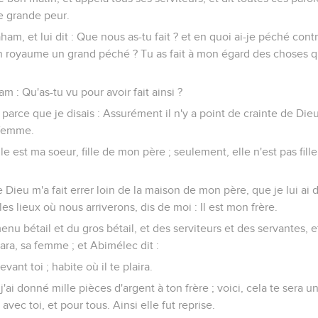
 grande peur.
m, et lui dit : Que nous as-tu fait ? et en quoi ai-je péché contre
on royaume un grand péché ? Tu as fait à mon égard des choses q
m : Qu'as-tu vu pour avoir fait ainsi ?
 parce que je disais : Assurément il n'y a point de crainte de Dieu
 femme.
 elle est ma soeur, fille de mon père ; seulement, elle n'est pas fil
ue Dieu m'a fait errer loin de la maison de mon père, que je lui ai d
les lieux où nous arriverons, dis de moi : Il est mon frère.
nu bétail et du gros bétail, et des serviteurs et des servantes, et
ara, sa femme ; et Abimélec dit :
vant toi ; habite où il te plaira.
ci, j'ai donné mille pièces d'argent à ton frère ; voici, cela te ser
avec toi, et pour tous. Ainsi elle fut reprise.