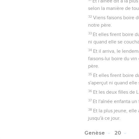
Et l'aînée dit à la pl
selon la manière de tout
32
Viens faisons boire 
notre père.
33
Et elles firent boire d
ni quand elle se coucha
34
Et il arriva, le lende
faisons-lui boire du vi
père.
35
Et elles firent boire d
s'aperçut ni quand elle 
36
Et les deux filles de
37
Et l'aînée enfanta un 
38
Et la plus jeune, ell
jusqu'à ce jour.
Genèse
20