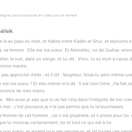
vangiles sont disponibles en vidéo pour le moment.
mélek
e là au pays du midi, et habita entre Kadès et Shur, et séjourna à
, sa femme : Elle est ma soeur. Et Abimélec, roi de Guérar, envoya
élec la nuit, dans un songe, et lui dit : Voici, tu es mort à cause
 femme mariée.
 pas approché d'elle ; et il dit : Seigneur, feras-tu périr même un
le est ma soeur ? Et elle-même m'a dit : Il est mon frère. J'ai fait c
nocence de mes mains.
 : Moi aussi je sais que tu as fait cela dans l'intégrité de ton coeur
 moi ; c'est pourquoi je n'ai pas permis que tu la touchasses.
 femme de cet homme ; car il est prophète, et il priera pour toi, e
ue tu mourras certainement, toi et tout ce qui est à toi.
bon matin, et appela tous ses serviteurs, et dit toutes ces paroles