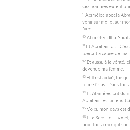
ces hommes eurent une
9
Abimélec appela Abraha
venir sur moi et sur m
faire.
10
Abimélec dit à Abraha
11
Et Abraham dit : C'est
tueront à cause de ma
12
Et aussi, à la vérité,
devenue ma femme.
13
Et il est arrivé, lorsq
tu me feras : Dans tous 
14
Et Abimélec prit du me
Abraham, et lui rendit S
15
Voici, mon pays est de
16
Et à Sara il dit : Voi
pour tous ceux qui sont 