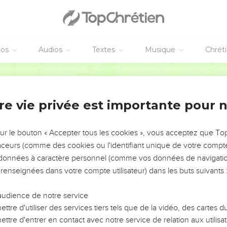
, et dit : Feras-tu périr le juste avec le méchant ?
quante justes dans la ville ; la détruiras-tu, et ne pardonneras-tu p
ont en elle ?
éos
Audios
Textes
Musique
Chrét
 cette manière, de faire mourir le juste avec le méchant, et qu'il
Darby
! Le juge de toute la terre ne fera-t-il pas ce qui est juste ?
je trouve dans Sodome cinquante justes, au dedans de la ville, je p
re vie privée est importante pour 
 dit : Voici, je te prie, j'ai osé parler au Seigneur, moi qui suis 
t-il cinq, des cinquante justes ; détruiras-tu pour cinq toute la vil
sur le bouton « Accepter tous les cookies », vous acceptez que T
trouve quarante-cinq.
traceurs (comme des cookies ou l'identifiant unique de votre compte 
s données à caractère personnel (comme vos données de navigatio
e lui parler, et dit : Peut-être s'y en trouvera-t-il quarante ? Et il d
 renseignées dans votre compte utilisateur) dans les buts suivants 
que le Seigneur ne s'irrite pas, et je parlerai : Peut-être s'y en trouver
audience de notre service
y en trouve trente.
ttre d'utiliser des services tiers tels que de la vidéo, des cartes
osé parler au Seigneur : Peut-être s'y en trouvera-t-il vingt ? Et il dit
ttre d'entrer en contact avec notre service de relation aux utilisat