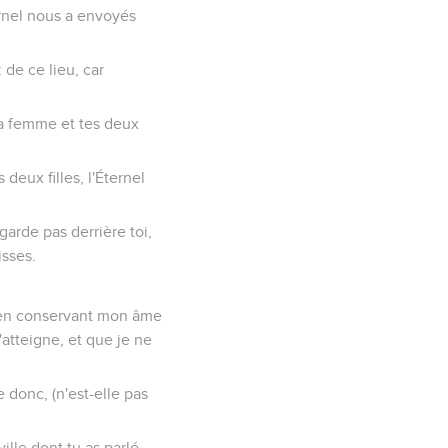
ternel nous a envoyés
z de ce lieu, car
 ta femme et tes deux
 deux filles, l'Éternel
regarde pas derrière toi,
isses.
rd en conservant mon âme
atteigne, et que je ne
ve donc, (n'est-elle pas
ville dont tu as parlé.