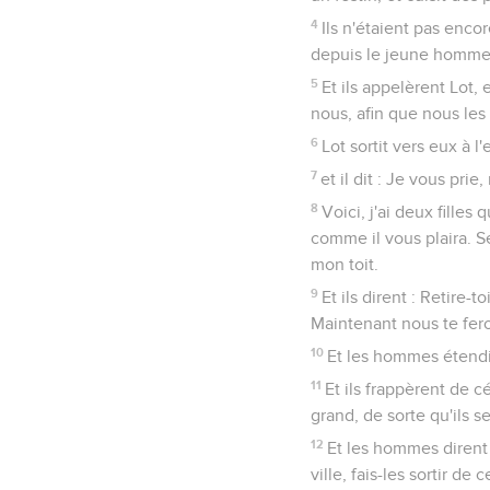
4
Ils n'étaient pas enc
depuis le jeune homme ju
5
Et ils appelèrent Lot, 
nous, afin que nous les
6
Lot sortit vers eux à l'
7
et il dit : Je vous prie
8
Voici, j'ai deux filles
comme il vous plaira. S
mon toit.
9
Et ils dirent : Retire-t
Maintenant nous te feron
10
Et les hommes étendir
11
Et ils frappèrent de c
grand, de sorte qu'ils s
12
Et les hommes dirent à 
ville, fais-les sortir de c