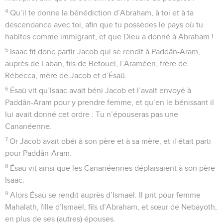
4
Qu’il te donne la bénédiction d’Abraham, à toi et à ta
descendance avec toi, afin que tu possèdes le pays où tu
habites comme immigrant, et que Dieu a donné à Abraham !
5
Isaac fit donc partir Jacob qui se rendit à Paddân-Aram,
auprès de Laban, fils de Betouel, l’Araméen, frère de
Rébecca, mère de Jacob et d’Ésaü.
6
Ésaü vit qu’Isaac avait béni Jacob et l’avait envoyé à
Paddân-Aram pour y prendre femme, et qu’en le bénissant il
lui avait donné cet ordre : Tu n’épouseras pas une
Cananéenne.
7
Or Jacob avait obéi à son père et à sa mère, et il était parti
pour Paddân-Aram.
8
Ésaü vit ainsi que les Cananéennes déplaisaient à son père
Isaac.
9
Alors Ésaü se rendit auprès d’Ismaël. Il prit pour femme
Mahalath, fille d’Ismaël, fils d’Abraham, et sœur de Nebayoth,
en plus de ses (autres) épouses.