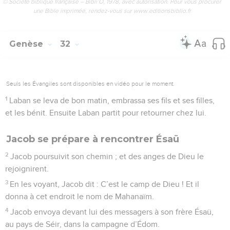
© Société biblique française – Bibli’O, 1978, avec autorisation. Pour vous procurer
une Bible imprimée, rendez-vous sur www.editionsbiblio.fr
Genèse
32
Seuls les Évangiles sont disponibles en vidéo pour le moment.
1
Laban se leva de bon matin, embrassa ses fils et ses filles,
et les bénit. Ensuite Laban partit pour retourner chez lui.
Jacob se prépare à rencontrer Ésaü
2
Jacob poursuivit son chemin ; et des anges de Dieu le
rejoignirent.
3
En les voyant, Jacob dit : C’est le camp de Dieu ! Et il
donna à cet endroit le nom de Mahanaïm.
4
Jacob envoya devant lui des messagers à son frère Ésaü,
au pays de Séir, dans la campagne d’Édom.