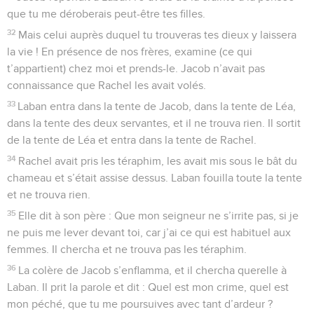
que tu me déroberais peut-être tes filles.
32
Mais celui auprès duquel tu trouveras tes dieux y laissera
la vie ! En présence de nos frères, examine (ce qui
t’appartient) chez moi et prends-le. Jacob n’avait pas
connaissance que Rachel les avait volés.
33
Laban entra dans la tente de Jacob, dans la tente de Léa,
dans la tente des deux servantes, et il ne trouva rien. Il sortit
de la tente de Léa et entra dans la tente de Rachel.
34
Rachel avait pris les téraphim, les avait mis sous le bât du
chameau et s’était assise dessus. Laban fouilla toute la tente
et ne trouva rien.
35
Elle dit à son père : Que mon seigneur ne s’irrite pas, si je
ne puis me lever devant toi, car j’ai ce qui est habituel aux
femmes. Il chercha et ne trouva pas les téraphim.
36
La colère de Jacob s’enflamma, et il chercha querelle à
Laban. Il prit la parole et dit : Quel est mon crime, quel est
mon péché, que tu me poursuives avec tant d’ardeur ?