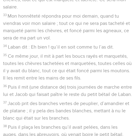
salaire.
33
Mon honnêteté répondra pour moi demain, quand tu
viendras voir mon salaire ; tout ce qui ne sera pas tacheté et
marqueté parmi les chèvres, et foncé parmi les agneaux, ce
sera de ma part un vol.
34
Laban dit : Eh bien ! qu’il en soit comme tu l’as dit.
35
Ce même jour, il mit à part les boucs rayés et marquetés,
toutes les chèvres tachetées et marquetées, toutes celles où
il y avait du blanc, tout ce qui était foncé parmi les moutons.
Il les remit entre les mains de ses fils.
36
Puis il mit (une distance de) trois journées de marche entre
lui et Jacob qui faisait paître le reste du petit bétail de Laban.
37
Jacob prit des branches vertes de peuplier, d’amandier et
de platane ; il y pela des bandes blanches, mettant à nu le
blanc qui était sur les branches.
38
Puis il plaça les branches qu’il avait pelées, dans les
auges, dans les abreuvoirs, où venait boire le petit bétail,