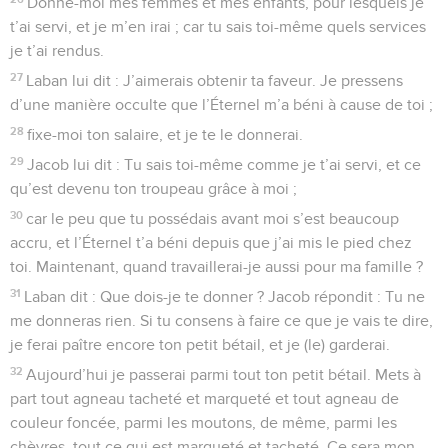
Donne-moi mes femmes et mes enfants, pour lesquels je
t’ai servi, et je m’en irai ; car tu sais toi-même quels services
je t’ai rendus.
27
Laban lui dit : J’aimerais obtenir ta faveur. Je pressens
d’une manière occulte que l’Éternel m’a béni à cause de toi ;
28
fixe-moi ton salaire, et je te le donnerai.
29
Jacob lui dit : Tu sais toi-même comme je t’ai servi, et ce
qu’est devenu ton troupeau grâce à moi ;
30
car le peu que tu possédais avant moi s’est beaucoup
accru, et l’Éternel t’a béni depuis que j’ai mis le pied chez
toi. Maintenant, quand travaillerai-je aussi pour ma famille ?
31
Laban dit : Que dois-je te donner ? Jacob répondit : Tu ne
me donneras rien. Si tu consens à faire ce que je vais te dire,
je ferai paître encore ton petit bétail, et je (le) garderai.
32
Aujourd’hui je passerai parmi tout ton petit bétail. Mets à
part tout agneau tacheté et marqueté et tout agneau de
couleur foncée, parmi les moutons, de même, parmi les
chèvres, tout ce qui est marqueté et tacheté. Ce sera mon