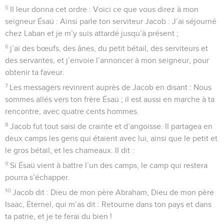
5
Il leur donna cet ordre : Voici ce que vous direz à mon
seigneur Ésaü : Ainsi parle ton serviteur Jacob : J’ai séjourné
chez Laban et je m’y suis attardé jusqu’à présent ;
6
j’ai des bœufs, des ânes, du petit bétail, des serviteurs et
des servantes, et j’envoie l’annoncer à mon seigneur, pour
obtenir ta faveur.
7
Les messagers revinrent auprès de Jacob en disant : Nous
sommes allés vers ton frère Ésaü ; il est aussi en marche à ta
rencontre, avec quatre cents hommes.
8
Jacob fut tout saisi de crainte et d’angoisse. Il partagea en
deux camps les gens qui étaient avec lui, ainsi que le petit et
le gros bétail, et les chameaux. Il dit :
9
Si Ésaü vient à battre l’un des camps, le camp qui restera
pourra s’échapper.
10
Jacob dit : Dieu de mon père Abraham, Dieu de mon père
Isaac, Éternel, qui m’as dit : Retourne dans ton pays et dans
ta patrie, et je te ferai du bien !