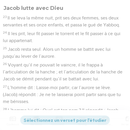
Jacob lutte avec Dieu
23
Il se leva la même nuit, prit ses deux femmes, ses deux
servantes et ses onze enfants, et passa le gué de Yabboq.
24
Il les prit, leur fit passer le torrent et le fit passer à ce qui
lui appartenait.
25
Jacob resta seul. Alors un homme se battit avec lui
jusqu’au lever de l’aurore.
26
Voyant qu’il ne pouvait le vaincre, il le frappa à
l’articulation de la hanche ; et l’articulation de la hanche de
Jacob se démit pendant qu’il se battait avec lui.
27
L’homme dit : Laisse-moi partir, car l’aurore se lève.
(Jacob) répondit : Je ne te laisserai point partir sans que tu
me bénisses.
28
L’homme lui dit : Quel est ton nom ? Il répondit : Jacob.
29
(L’homme) reprit : Jacob ne sera plus le nom qu’on te
Contenus
Versions
Commentaires
Strong
Dictionnaire
donnera, mais Israël ; car tu as lutté avec Dieu et avec des