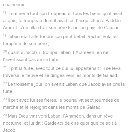
chameaux.
18
Il emmena tout son troupeau et tous les biens qu’il avait
acquis, le troupeau dont il avait fait l’acquisition à Paddân-
Aram. Il s’en alla chez son père Isaac, au pays de Canaan.
19
Laban était allé tondre son petit bétail. Rachel vola les
téraphim de son père ;
20
quant à Jacob, il trompa Laban, l’Araméen, en ne
l’avertissant pas de sa fuite.
21
Il prit la fuite, avec tout ce qui lui appartenait ; il se leva,
traversa le fleuve et se dirigea vers les monts de Galaad.
22
Le troisième jour, on avertit Laban que Jacob avait pris la
fuite.
23
Il prit avec lui ses frères, le poursuivit sept journées de
marche et le rejoignit dans les monts de Galaad.
24
Mais Dieu vint vers Laban, l’Araméen, dans un rêve
nocturne, et lui dit : Garde-toi de dire quoi que ce soit à
Jacob.