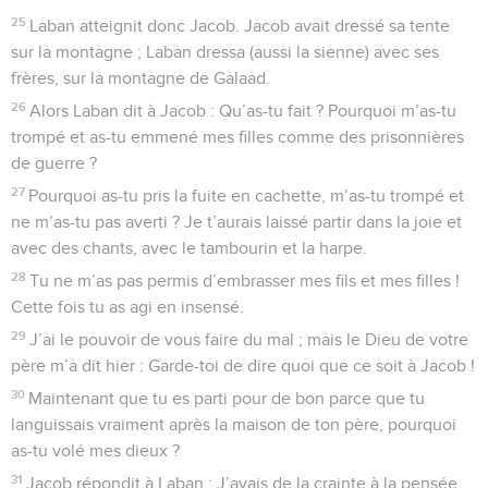
25
Laban atteignit donc Jacob. Jacob avait dressé sa tente
sur la montagne ; Laban dressa (aussi la sienne) avec ses
frères, sur la montagne de Galaad.
26
Alors Laban dit à Jacob : Qu’as-tu fait ? Pourquoi m’as-tu
trompé et as-tu emmené mes filles comme des prisonnières
de guerre ?
27
Pourquoi as-tu pris la fuite en cachette, m’as-tu trompé et
ne m’as-tu pas averti ? Je t’aurais laissé partir dans la joie et
avec des chants, avec le tambourin et la harpe.
28
Tu ne m’as pas permis d’embrasser mes fils et mes filles !
Cette fois tu as agi en insensé.
29
J’ai le pouvoir de vous faire du mal ; mais le Dieu de votre
père m’a dit hier : Garde-toi de dire quoi que ce soit à Jacob !
30
Maintenant que tu es parti pour de bon parce que tu
languissais vraiment après la maison de ton père, pourquoi
as-tu volé mes dieux ?
31
Jacob répondit à Laban : J’avais de la crainte à la pensée