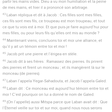
partir les mains vides. Dieu a vu mon humiliation et la peine
de mes mains, et hier il a prononcé son arbitrage.
43
Laban répliqua et dit à Jacob : Ces filles sont mes filles,
ces fils sont mes fils, ce troupeau est mon troupeau, et tout
ce que tu vois est à moi. Et que puis-je faire aujourd’hui pour
mes filles, ou pour leurs fils qu’elles ont mis au monde ?
44
Maintenant viens, concluons toi et moi une alliance, et
qu’il y ait un témoin entre toi et moi !
45
Jacob prit une pierre et l’érigea en stèle.
46
Jacob dit à ses frères : Ramassez des pierres. Ils prirent
des pierres et firent un monceau ; et ils mangèrent là sur le
monceau (de pierres).
47
Laban l’appela Yegar-Sahadouta, et Jacob l’appela Galed.
48
Laban dit : Ce monceau est aujourd’hui témoin entre toi et
moi ! C’est pourquoi on lui a donné le nom de Galed.
49
(On l’appelle) aussi Mitspa parce que Laban avait dit : Que
l’Éternel veille sur toi et sur moi, quand nous nous serons