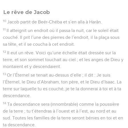
Le rêve de Jacob
10
Jacob partit de Beér-Chéba et s’en alla à Harân.
11
Il atteignit un endroit où il passa la nuit, car le soleil était
couché. Il prit l’une des pierres de l’endroit, il la plaça sous
sa tête, et il se coucha à cet endroit.
12
Il eut un rêve. Voici qu’une échelle était dressée sur la
terre, et son sommet touchait au ciel ; et les anges de Dieu y
montaient et y descendaient.
13
Or l’Éternel se tenait au-dessus d’elle ; il dit : Je suis
l’Éternel, le Dieu d’Abraham, ton père, et le Dieu d’Isaac. La
terre sur laquelle tu es couché, je te la donnerai à toi et à ta
descendance.
14
Ta descendance sera (innombrable) comme la poussière
de la terre ; tu t’étendras à l’ouest et à l’est, au nord et au
sud. Toutes les familles de la terre seront bénies en toi et en
ta descendance.