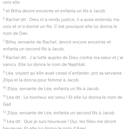
vers elle
5
et Bilha devint enceinte et enfanta un fils à Jacob.
6
Rachel dit : Dieu m’a rendu justice, il a aussi entendu ma
voix et m’a donné un fils. C’est pourquoi elle lui donna le
nom de Dan.
7
Bilha, servante de Rachel, devint encore enceinte et
enfanta un second fils à Jacob.
8
Rachel dit : J’ai lutté auprès de Dieu contre ma sœur et j’ai
vaincu. Elle lui donna le nom de Naphtali.
9
Léa, voyant qu’elle avait cessé d’enfanter, prit sa servante
Zilpa et la donna pour femme à Jacob.
10
Zilpa, servante de Léa, enfanta un fils à Jacob.
11
Léa dit : Le bonheur est venu ! Et elle lui donna le nom de
Gad.
12
Zilpa, servante de Léa, enfanta un second fils à Jacob.
13
Léa dit : Que je suis heureuse ! Oui, les filles me diront
heureuse. Et elle lui donna le nom d’Aser.