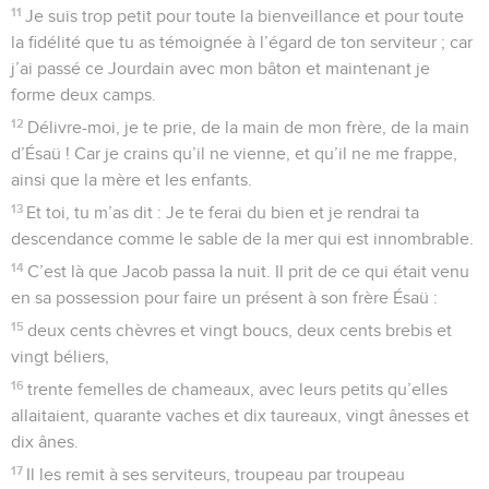
11
Je suis trop petit pour toute la bienveillance et pour toute
la fidélité que tu as témoignée à l’égard de ton serviteur ; car
j’ai passé ce Jourdain avec mon bâton et maintenant je
forme deux camps.
12
Délivre-moi, je te prie, de la main de mon frère, de la main
d’Ésaü ! Car je crains qu’il ne vienne, et qu’il ne me frappe,
ainsi que la mère et les enfants.
13
Et toi, tu m’as dit : Je te ferai du bien et je rendrai ta
descendance comme le sable de la mer qui est innombrable.
14
C’est là que Jacob passa la nuit. Il prit de ce qui était venu
en sa possession pour faire un présent à son frère Ésaü :
15
deux cents chèvres et vingt boucs, deux cents brebis et
vingt béliers,
16
trente femelles de chameaux, avec leurs petits qu’elles
allaitaient, quarante vaches et dix taureaux, vingt ânesses et
dix ânes.
17
Il les remit à ses serviteurs, troupeau par troupeau