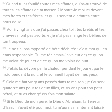
37
Quand tu as fouillé toutes mes affaires, qu’as-tu trouvé de
toutes les affaires de ta maison ? Montre-le moi ici devant
mes frères et tes frères, et qu’ils servent d’arbitres entre
nous deux.
38
Voilà vingt ans que j’ai passés chez toi ; tes brebis et tes
chèvres n’ont pas avorté, et je n’ai pas mangé les béliers de
ton troupeau.
39
Je ne t’ai pas rapporté de bête déchirée : c’est moi qui en
étais responsable. Tu me réclamais (la valeur de) ce qu’on
me volait de jour et de ce qu’on me volait de nuit.
40
J’étais là, dévoré par la chaleur pendant le jour et par le
froid pendant la nuit, et le sommeil fuyait de mes yeux.
41
Cela me fait vingt ans passés dans ta maison ; je t’ai servi
quatorze ans pour tes deux filles, et six ans pour ton petit
bétail, et tu as changé dix fois mon salaire.
42
Si le Dieu de mon père, le Dieu d’Abraham, la Terreur
d’Isaac, n’avait été pour moi, tu m’aurais maintenant laissé