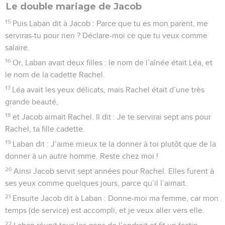
Le double mariage de Jacob
15
Puis Laban dit à Jacob : Parce que tu es mon parent, me
serviras-tu pour rien ? Déclare-moi ce que tu veux comme
salaire.
16
Or, Laban avait deux filles : le nom de l’aînée était Léa, et
le nom de la cadette Rachel.
17
Léa avait les yeux délicats, mais Rachel était d’une très
grande beauté,
18
et Jacob aimait Rachel. Il dit : Je te servirai sept ans pour
Rachel, ta fille cadette.
19
Laban dit : J’aime mieux te la donner à toi plutôt que de la
donner à un autre homme. Reste chez moi !
20
Ainsi Jacob servit sept années pour Rachel. Elles furent à
ses yeux comme quelques jours, parce qu’il l’aimait.
21
Ensuite Jacob dit à Laban : Donne-moi ma femme, car mon
temps (de service) est accompli, et je veux aller vers elle.
22