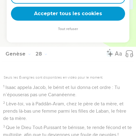
des filles de Heth. Si Jacob épouse une Hittite, une des filles
Accepter tous les cookies
du pays comme celles-là, à quoi me sert la vie ?
© Société biblique française – Bibli’O, 1978, avec autorisation. Pour vous procurer
Tout refuser
une Bible imprimée, rendez-vous sur www.editionsbiblio.fr
Genèse
28
Seuls les Évangiles sont disponibles en vidéo pour le moment.
1
Isaac appela Jacob, le bénit et lui donna cet ordre : Tu
n’épouseras pas une Cananéenne.
2
Lève-toi, va à Paddân-Aram, chez le père de ta mère, et
prends là-bas une femme parmi les filles de Laban, le frère
de ta mère.
3
Que le Dieu Tout-Puissant te bénisse, te rende fécond et te
multiplie, afin que tu deviennes une foule de peuples !