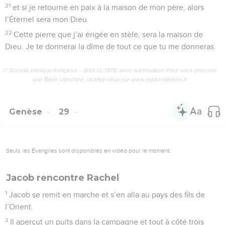
21
et si je retourne en paix à la maison de mon père, alors
l’Éternel sera mon Dieu.
22
Cette pierre que j’ai érigée en stèle, sera la maison de
Dieu. Je te donnerai la dîme de tout ce que tu me donneras.
© Société biblique française – Bibli’O, 1978, avec autorisation. Pour vous procurer
une Bible imprimée, rendez-vous sur www.editionsbiblio.fr
Genèse
29
Seuls les Évangiles sont disponibles en vidéo pour le moment.
Jacob rencontre Rachel
1
Jacob se remit en marche et s’en alla au pays des fils de
l’Orient.
2
Il aperçut un puits dans la campagne et tout à côté trois