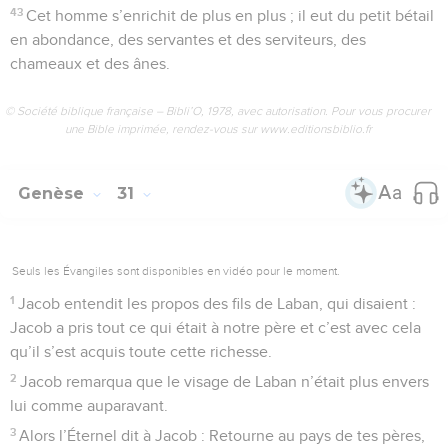
43
Cet homme s’enrichit de plus en plus ; il eut du petit bétail
en abondance, des servantes et des serviteurs, des
chameaux et des ânes.
© Société biblique française – Bibli’O, 1978, avec autorisation. Pour vous procurer
une Bible imprimée, rendez-vous sur www.editionsbiblio.fr
Genèse
31
Seuls les Évangiles sont disponibles en vidéo pour le moment.
1
Jacob entendit les propos des fils de Laban, qui disaient :
Jacob a pris tout ce qui était à notre père et c’est avec cela
qu’il s’est acquis toute cette richesse.
2
Jacob remarqua que le visage de Laban n’était plus envers
lui comme auparavant.
3
Alors l’Éternel dit à Jacob : Retourne au pays de tes pères,