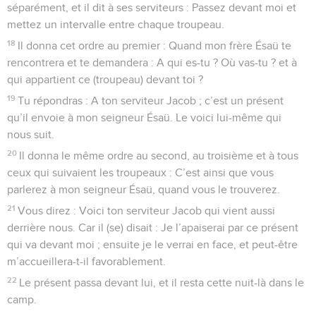
séparément, et il dit à ses serviteurs : Passez devant moi et
mettez un intervalle entre chaque troupeau.
18
Il donna cet ordre au premier : Quand mon frère Ésaü te
rencontrera et te demandera : A qui es-tu ? Où vas-tu ? et à
qui appartient ce (troupeau) devant toi ?
19
Tu répondras : A ton serviteur Jacob ; c’est un présent
qu’il envoie à mon seigneur Ésaü. Le voici lui-même qui
nous suit.
20
Il donna le même ordre au second, au troisième et à tous
ceux qui suivaient les troupeaux : C’est ainsi que vous
parlerez à mon seigneur Ésaü, quand vous le trouverez.
21
Vous direz : Voici ton serviteur Jacob qui vient aussi
derrière nous. Car il (se) disait : Je l’apaiserai par ce présent
qui va devant moi ; ensuite je le verrai en face, et peut-être
m’accueillera-t-il favorablement.
22
Le présent passa devant lui, et il resta cette nuit-là dans le
camp.