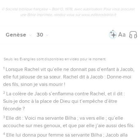
© Société biblique française – Bibli’O, 1978, avec autorisation. Pour vous procurer
une Bible imprimée, rendez-vous sur www.editionsbiblio.fr
Genèse
30
Seuls les Évangiles sont disponibles en vidéo pour le moment.
1
Lorsque Rachel vit qu’elle ne donnait pas d’enfant à Jacob,
elle fut jalouse de sa sœur. Rachel dit à Jacob : Donne-moi
des fils, sinon je vais mourir !
2
La colère de Jacob s’enflamma contre Rachel, et il dit :
Suis-je donc à la place de Dieu qui t’empêche d’être
féconde ?
3
Elle dit : Voici ma servante Bilha ; va vers elle ; qu’elle
accouche sur mes genoux, et que par elle j’aie aussi des fils.
4
Elle lui donna pour femme sa servante Bilha ; Jacob alla