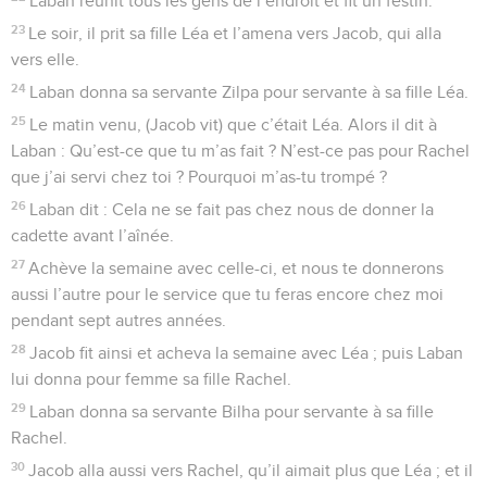
Laban réunit tous les gens de l’endroit et fit un festin.
23
Le soir, il prit sa fille Léa et l’amena vers Jacob, qui alla
vers elle.
24
Laban donna sa servante Zilpa pour servante à sa fille Léa.
25
Le matin venu, (Jacob vit) que c’était Léa. Alors il dit à
Laban : Qu’est-ce que tu m’as fait ? N’est-ce pas pour Rachel
que j’ai servi chez toi ? Pourquoi m’as-tu trompé ?
26
Laban dit : Cela ne se fait pas chez nous de donner la
cadette avant l’aînée.
27
Achève la semaine avec celle-ci, et nous te donnerons
aussi l’autre pour le service que tu feras encore chez moi
pendant sept autres années.
28
Jacob fit ainsi et acheva la semaine avec Léa ; puis Laban
lui donna pour femme sa fille Rachel.
29
Laban donna sa servante Bilha pour servante à sa fille
Rachel.
30
Jacob alla aussi vers Rachel, qu’il aimait plus que Léa ; et il