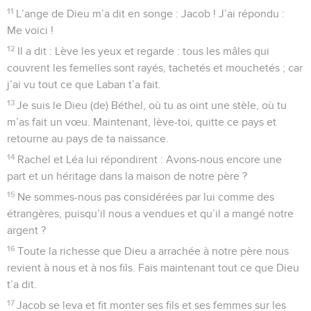
11
L’ange de Dieu m’a dit en songe : Jacob ! J’ai répondu :
Me voici !
12
Il a dit : Lève les yeux et regarde : tous les mâles qui
couvrent les femelles sont rayés, tachetés et mouchetés ; car
j’ai vu tout ce que Laban t’a fait.
13
Je suis le Dieu (de) Béthel, où tu as oint une stèle, où tu
m’as fait un vœu. Maintenant, lève-toi, quitte ce pays et
retourne au pays de ta naissance.
14
Rachel et Léa lui répondirent : Avons-nous encore une
part et un héritage dans la maison de notre père ?
15
Ne sommes-nous pas considérées par lui comme des
étrangères, puisqu’il nous a vendues et qu’il a mangé notre
argent ?
16
Toute la richesse que Dieu a arrachée à notre père nous
revient à nous et à nos fils. Fais maintenant tout ce que Dieu
t’a dit.
17
Jacob se leva et fit monter ses fils et ses femmes sur les