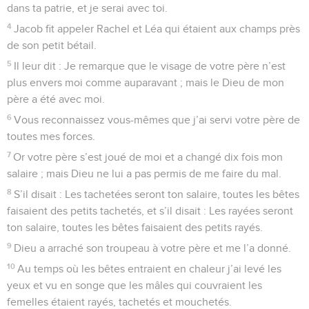
dans ta patrie, et je serai avec toi.
4
Jacob fit appeler Rachel et Léa qui étaient aux champs près
de son petit bétail.
5
Il leur dit : Je remarque que le visage de votre père n’est
plus envers moi comme auparavant ; mais le Dieu de mon
père a été avec moi.
6
Vous reconnaissez vous-mêmes que j’ai servi votre père de
toutes mes forces.
7
Or votre père s’est joué de moi et a changé dix fois mon
salaire ; mais Dieu ne lui a pas permis de me faire du mal.
8
S’il disait : Les tachetées seront ton salaire, toutes les bêtes
faisaient des petits tachetés, et s’il disait : Les rayées seront
ton salaire, toutes les bêtes faisaient des petits rayés.
9
Dieu a arraché son troupeau à votre père et me l’a donné.
10
Au temps où les bêtes entraient en chaleur j’ai levé les
yeux et vu en songe que les mâles qui couvraient les
femelles étaient rayés, tachetés et mouchetés.