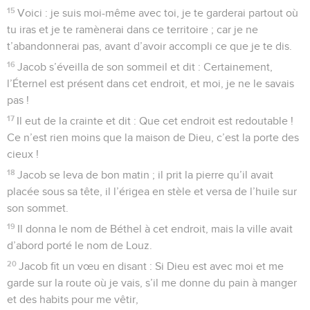
15
Voici : je suis moi-même avec toi, je te garderai partout où
tu iras et je te ramènerai dans ce territoire ; car je ne
t’abandonnerai pas, avant d’avoir accompli ce que je te dis.
16
Jacob s’éveilla de son sommeil et dit : Certainement,
l’Éternel est présent dans cet endroit, et moi, je ne le savais
pas !
17
Il eut de la crainte et dit : Que cet endroit est redoutable !
Ce n’est rien moins que la maison de Dieu, c’est la porte des
cieux !
18
Jacob se leva de bon matin ; il prit la pierre qu’il avait
placée sous sa tête, il l’érigea en stèle et versa de l’huile sur
son sommet.
19
Il donna le nom de Béthel à cet endroit, mais la ville avait
d’abord porté le nom de Louz.
20
Jacob fit un vœu en disant : Si Dieu est avec moi et me
garde sur la route où je vais, s’il me donne du pain à manger
et des habits pour me vêtir,