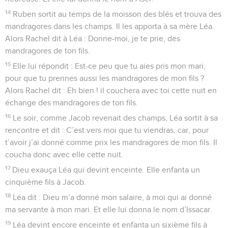
14
Ruben sortit au temps de la moisson des blés et trouva des
mandragores dans les champs. Il les apporta à sa mère Léa.
Alors Rachel dit à Léa : Donne-moi, je te prie, des
mandragores de ton fils.
15
Elle lui répondit : Est-ce peu que tu aies pris mon mari,
pour que tu prennes aussi les mandragores de mon fils ?
Alors Rachel dit : Eh bien ! il couchera avec toi cette nuit en
échange des mandragores de ton fils.
16
Le soir, comme Jacob revenait des champs, Léa sortit à sa
rencontre et dit : C’est vers moi que tu viendras, car, pour
t’avoir j’ai donné comme prix les mandragores de mon fils. Il
coucha donc avec elle cette nuit.
17
Dieu exauça Léa qui devint enceinte. Elle enfanta un
cinquième fils à Jacob.
18
Léa dit : Dieu m’a donné mon salaire, à moi qui ai donné
ma servante à mon mari. Et elle lui donna le nom d’Issacar.
19
Léa devint encore enceinte et enfanta un sixième fils à