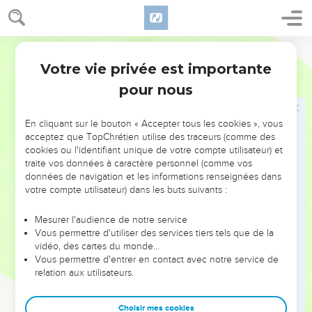
Jacob s'enfuit chez son oncle Laban
Segond 1978 (Colombe)
41
Ésaü prit Jacob en aversion, à cause de la bénédiction
Votre vie privée est importante
Genèse
27
dont son père l’avait béni. Ésaü disait en son cœur : Les jours
pour nous
du deuil de mon père approchent, et je tuerai mon frère
Jacob.
En cliquant sur le bouton « Accepter tous les cookies », vous
42
On rapporta à Rébecca les paroles d’Ésaü, son fils aîné.
acceptez que TopChrétien utilise des traceurs (comme des
Elle fit alors appeler Jacob, son fils cadet, et lui dit : Voici que
cookies ou l'identifiant unique de votre compte utilisateur) et
ton frère Ésaü veut tirer vengeance de toi, en te tuant.
traite vos données à caractère personnel (comme vos
données de navigation et les informations renseignées dans
43
Maintenant, mon fils, écoute ma voix ! Lève-toi, va te
votre compte utilisateur) dans les buts suivants :
réfugier chez mon frère Laban, à Harân.
44
Tu resteras auprès de lui quelque temps, jusqu’à ce que la
Mesurer l'audience de notre service
Vous permettre d'utiliser des services tiers tels que de la
fureur de ton frère soit calmée.
vidéo, des cartes du monde…
45
Quand la colère de ton frère se sera détournée de toi, et
Vous permettre d'entrer en contact avec notre service de
relation aux utilisateurs.
qu’il aura oublié ce que tu lui as fait, alors je te ferai revenir.
Pourquoi serais-je privée de vous deux le même jour ?
Choisir mes cookies
46
Rébecca dit à Isaac : Je suis dégoûtée de la vie, à cause