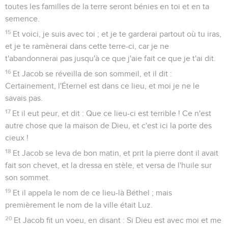
toutes les familles de la terre seront bénies en toi et en ta
semence.
15
Et voici, je suis avec toi ; et je te garderai partout où tu iras,
et je te ramènerai dans cette terre-ci, car je ne
t'abandonnerai pas jusqu'à ce que j'aie fait ce que je t'ai dit.
16
Et Jacob se réveilla de son sommeil, et il dit :
Certainement, l'Éternel est dans ce lieu, et moi je ne le
savais pas.
17
Et il eut peur, et dit : Que ce lieu-ci est terrible ! Ce n'est
autre chose que la maison de Dieu, et c'est ici la porte des
cieux !
18
Et Jacob se leva de bon matin, et prit la pierre dont il avait
fait son chevet, et la dressa en stèle, et versa de l'huile sur
son sommet.
19
Et il appela le nom de ce lieu-là Béthel ; mais
premièrement le nom de la ville était Luz.
20
Et Jacob fit un voeu, en disant : Si Dieu est avec moi et me