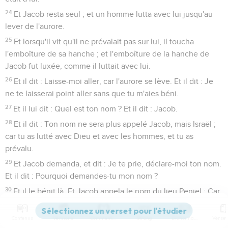
24
Et Jacob resta seul ; et un homme lutta avec lui jusqu'au
lever de l'aurore.
25
Et lorsqu'il vit qu'il ne prévalait pas sur lui, il toucha
l'emboîture de sa hanche ; et l'emboîture de la hanche de
Jacob fut luxée, comme il luttait avec lui.
26
Et il dit : Laisse-moi aller, car l'aurore se lève. Et il dit : Je
ne te laisserai point aller sans que tu m'aies béni.
27
Et il lui dit : Quel est ton nom ? Et il dit : Jacob.
28
Et il dit : Ton nom ne sera plus appelé Jacob, mais Israël ;
car tu as lutté avec Dieu et avec les hommes, et tu as
prévalu.
29
Et Jacob demanda, et dit : Je te prie, déclare-moi ton nom.
Et il dit : Pourquoi demandes-tu mon nom ?
30
Et il le bénit là. Et Jacob appela le nom du lieu Peniel : Car
j'ai vu Dieu face à face, et mon âme a été délivrée.
31
Et le soleil se levait sur lui comme il passait Peniel ; et il
Contenus
Versions
Commentaires
Strong
Dictionnaire