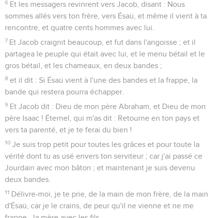
6
Et les messagers revinrent vers Jacob, disant : Nous
sommes allés vers ton frère, vers Ésaü, et même il vient à ta
rencontre, et quatre cents hommes avec lui.
7
Et Jacob craignit beaucoup, et fut dans l'angoisse ; et il
partagea le peuple qui était avec lui, et le menu bétail et le
gros bétail, et les chameaux, en deux bandes ;
8
et il dit : Si Ésaü vient à l'une des bandes et la frappe, la
bande qui restera pourra échapper.
9
Et Jacob dit : Dieu de mon père Abraham, et Dieu de mon
père Isaac ! Éternel, qui m'as dit : Retourne en ton pays et
vers ta parenté, et je te ferai du bien !
10
Je suis trop petit pour toutes les grâces et pour toute la
vérité dont tu as usé envers ton serviteur ; car j'ai passé ce
Jourdain avec mon bâton ; et maintenant je suis devenu
deux bandes.
11
Délivre-moi, je te prie, de la main de mon frère, de la main
d'Ésaü, car je le crains, de peur qu'il ne vienne et ne me
frappe, -la mère avec les fils.