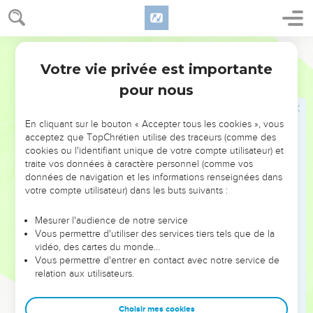
arrivera que lorsque tu seras devenu nomade, tu briseras son
joug de dessus ton cou.
Darby
Jacob s'enfuit chez son oncle Laban
Votre vie privée est importante
Genèse
27
41
Et Ésaü eut Jacob en haine, à cause de la bénédiction
pour nous
dont son père l'avait béni ; et Ésaü dit en son coeur : Les
jours du deuil de mon père approchent, et je tuerai Jacob,
En cliquant sur le bouton « Accepter tous les cookies », vous
mon frère.
acceptez que TopChrétien utilise des traceurs (comme des
cookies ou l'identifiant unique de votre compte utilisateur) et
42
Et on rapporta à Rebecca les paroles d'Ésaü, son fils aîné ;
traite vos données à caractère personnel (comme vos
et elle envoya, et appela Jacob, son plus jeune fils, et lui dit :
données de navigation et les informations renseignées dans
Voici, Ésaü, ton frère, se console à ton sujet dans l'espoir de
votre compte utilisateur) dans les buts suivants :
te tuer.
Mesurer l'audience de notre service
43
Et maintenant, mon fils, écoute ma voix : Lève-toi, fuis
Vous permettre d'utiliser des services tiers tels que de la
chez Laban, mon frère à Charan ;
vidéo, des cartes du monde…
Vous permettre d'entrer en contact avec notre service de
44
et tu demeureras avec lui quelques jours, jusqu'à ce que
relation aux utilisateurs.
la fureur de ton frère se détourne,
45
jusqu'à ce que la colère de ton frère se détourne de toi et
Choisir mes cookies