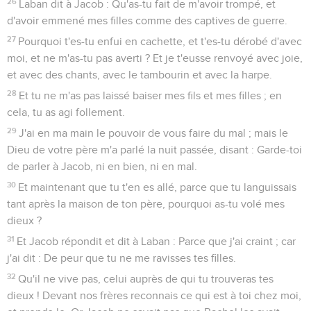
26
Laban dit à Jacob : Qu'as-tu fait de m'avoir trompé, et
d'avoir emmené mes filles comme des captives de guerre.
27
Pourquoi t'es-tu enfui en cachette, et t'es-tu dérobé d'avec
moi, et ne m'as-tu pas averti ? Et je t'eusse renvoyé avec joie,
et avec des chants, avec le tambourin et avec la harpe.
28
Et tu ne m'as pas laissé baiser mes fils et mes filles ; en
cela, tu as agi follement.
29
J'ai en ma main le pouvoir de vous faire du mal ; mais le
Dieu de votre père m'a parlé la nuit passée, disant : Garde-toi
de parler à Jacob, ni en bien, ni en mal.
30
Et maintenant que tu t'en es allé, parce que tu languissais
tant après la maison de ton père, pourquoi as-tu volé mes
dieux ?
31
Et Jacob répondit et dit à Laban : Parce que j'ai craint ; car
j'ai dit : De peur que tu ne me ravisses tes filles.
32
Qu'il ne vive pas, celui auprès de qui tu trouveras tes
dieux ! Devant nos frères reconnais ce qui est à toi chez moi,