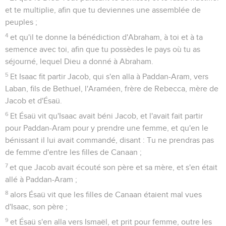
et te multiplie, afin que tu deviennes une assemblée de
peuples ;
4
et qu'il te donne la bénédiction d'Abraham, à toi et à ta
semence avec toi, afin que tu possèdes le pays où tu as
séjourné, lequel Dieu a donné à Abraham.
5
Et Isaac fit partir Jacob, qui s'en alla à Paddan-Aram, vers
Laban, fils de Bethuel, l'Araméen, frère de Rebecca, mère de
Jacob et d'Ésaü.
6
Et Ésaü vit qu'Isaac avait béni Jacob, et l'avait fait partir
pour Paddan-Aram pour y prendre une femme, et qu'en le
bénissant il lui avait commandé, disant : Tu ne prendras pas
de femme d'entre les filles de Canaan ;
7
et que Jacob avait écouté son père et sa mère, et s'en était
allé à Paddan-Aram ;
8
alors Ésaü vit que les filles de Canaan étaient mal vues
d'Isaac, son père ;
9
et Ésaü s'en alla vers Ismaël, et prit pour femme, outre les