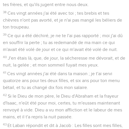
tes frères, et qu'ils jugent entre nous deux.
38
Ces vingt années j'ai été avec toi ; tes brebis et tes
chèvres n'ont pas avorté, et je n'ai pas mangé les béliers de
ton troupeau.
39
Ce qui a été déchiré, je ne te l'ai pas rapporté ; moi j'ai dû
en souffrir la perte ; tu as redemandé de ma main ce qui
m'avait été volé de jour et ce qui m'avait été volé de nuit.
40
J'en étais là, que, de jour, la sécheresse me dévorait, et de
nuit, la gelée ; et mon sommeil fuyait mes yeux.
41
Ces vingt années j'ai été dans ta maison ; je t'ai servi
quatorze ans pour tes deux filles, et six ans pour ton menu
bétail, et tu as changé dix fois mon salaire.
42
Si le Dieu de mon père, le Dieu d'Abraham et la frayeur
d'Isaac, n'eût été pour moi, certes, tu m'eusses maintenant
renvoyé à vide. Dieu a vu mon affliction et le labeur de mes
mains, et il t'a repris la nuit passée.
43
Et Laban répondit et dit à Jacob : Les filles sont mes filles,