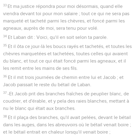
33
Et ma justice répondra pour moi désormais, quand elle
viendra devant toi pour mon salaire ; tout ce qui ne sera pas
marqueté et tacheté parmi les chèvres, et foncé parmi les
agneaux, auprès de moi, sera tenu pour volé.
34
Et Laban dit : Voici, qu'il en soit selon ta parole.
35
Et il ôta ce jour-là les boucs rayés et tachetés, et toutes les
chèvres marquetées et tachetées, toutes celles qui avaient
du blanc, et tout ce qui était foncé parmi les agneaux, et il
les remit entre les mains de ses fils.
36
Et il mit trois journées de chemin entre lui et Jacob ; et
Jacob paissait le reste du bétail de Laban.
37
-Et Jacob prit des branches fraîches de peuplier blanc, de
coudrier, et d'érable, et y pela des raies blanches, mettant à
nu le blanc qui était aux branches.
38
Et il plaça des branches, qu'il avait pelées, devant le bétail
dans les auges, dans les abreuvoirs où le bétail venait boire ;
et le bétail entrait en chaleur lorsqu'il venait boire ;