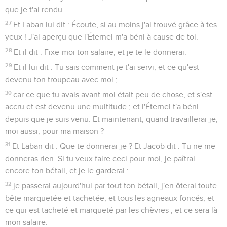
que je t'ai rendu.
27
Et Laban lui dit : Écoute, si au moins j'ai trouvé grâce à tes
yeux ! J'ai aperçu que l'Éternel m'a béni à cause de toi.
28
Et il dit : Fixe-moi ton salaire, et je te le donnerai.
29
Et il lui dit : Tu sais comment je t'ai servi, et ce qu'est
devenu ton troupeau avec moi ;
30
car ce que tu avais avant moi était peu de chose, et s'est
accru et est devenu une multitude ; et l'Éternel t'a béni
depuis que je suis venu. Et maintenant, quand travaillerai-je,
moi aussi, pour ma maison ?
31
Et Laban dit : Que te donnerai-je ? Et Jacob dit : Tu ne me
donneras rien. Si tu veux faire ceci pour moi, je paîtrai
encore ton bétail, et je le garderai :
32
je passerai aujourd'hui par tout ton bétail, j'en ôterai toute
bête marquetée et tachetée, et tous les agneaux foncés, et
ce qui est tacheté et marqueté par les chèvres ; et ce sera là
mon salaire.