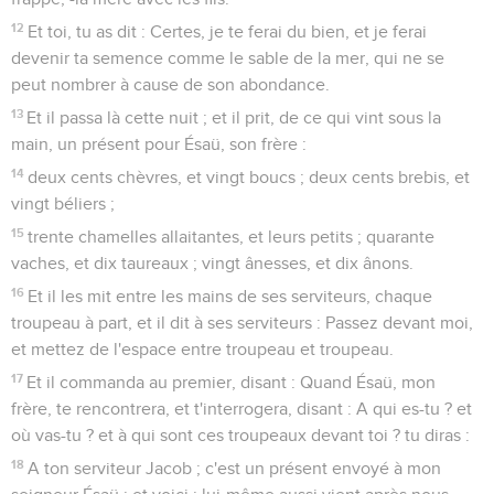
12
Et toi, tu as dit : Certes, je te ferai du bien, et je ferai
devenir ta semence comme le sable de la mer, qui ne se
peut nombrer à cause de son abondance.
13
Et il passa là cette nuit ; et il prit, de ce qui vint sous la
main, un présent pour Ésaü, son frère :
14
deux cents chèvres, et vingt boucs ; deux cents brebis, et
vingt béliers ;
15
trente chamelles allaitantes, et leurs petits ; quarante
vaches, et dix taureaux ; vingt ânesses, et dix ânons.
16
Et il les mit entre les mains de ses serviteurs, chaque
troupeau à part, et il dit à ses serviteurs : Passez devant moi,
et mettez de l'espace entre troupeau et troupeau.
17
Et il commanda au premier, disant : Quand Ésaü, mon
frère, te rencontrera, et t'interrogera, disant : A qui es-tu ? et
où vas-tu ? et à qui sont ces troupeaux devant toi ? tu diras :
18
A ton serviteur Jacob ; c'est un présent envoyé à mon