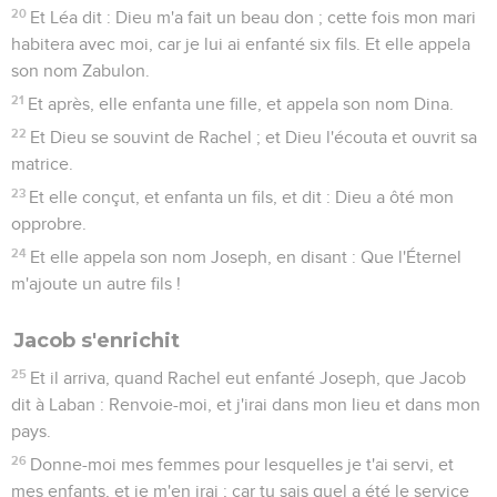
20
Et Léa dit : Dieu m'a fait un beau don ; cette fois mon mari
habitera avec moi, car je lui ai enfanté six fils. Et elle appela
son nom Zabulon.
21
Et après, elle enfanta une fille, et appela son nom Dina.
22
Et Dieu se souvint de Rachel ; et Dieu l'écouta et ouvrit sa
matrice.
23
Et elle conçut, et enfanta un fils, et dit : Dieu a ôté mon
opprobre.
24
Et elle appela son nom Joseph, en disant : Que l'Éternel
m'ajoute un autre fils !
Jacob s'enrichit
25
Et il arriva, quand Rachel eut enfanté Joseph, que Jacob
dit à Laban : Renvoie-moi, et j'irai dans mon lieu et dans mon
pays.
26
Donne-moi mes femmes pour lesquelles je t'ai servi, et
mes enfants, et je m'en irai ; car tu sais quel a été le service