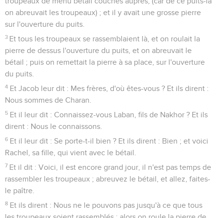
troupeaux de menu bétail couchés auprès, (car de ce puits-là
on abreuvait les troupeaux) ; et il y avait une grosse pierre
sur l'ouverture du puits.
3
Et tous les troupeaux se rassemblaient là, et on roulait la
pierre de dessus l'ouverture du puits, et on abreuvait le
bétail ; puis on remettait la pierre à sa place, sur l'ouverture
du puits.
4
Et Jacob leur dit : Mes frères, d'où êtes-vous ? Et ils dirent :
Nous sommes de Charan.
5
Et il leur dit : Connaissez-vous Laban, fils de Nakhor ? Et ils
dirent : Nous le connaissons.
6
Et il leur dit : Se porte-t-il bien ? Et ils dirent : Bien ; et voici
Rachel, sa fille, qui vient avec le bétail.
7
Et il dit : Voici, il est encore grand jour, il n'est pas temps de
rassembler les troupeaux ; abreuvez le bétail, et allez, faites-
le paître.
8
Et ils dirent : Nous ne le pouvons pas jusqu'à ce que tous
les troupeaux soient rassemblés ; alors on roule la pierre de