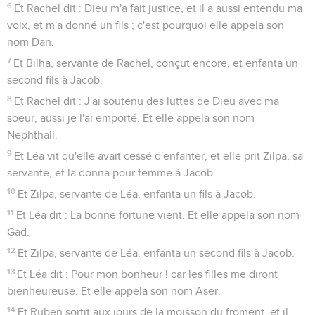
6
Et Rachel dit : Dieu m'a fait justice, et il a aussi entendu ma
voix, et m'a donné un fils ; c'est pourquoi elle appela son
nom Dan.
7
Et Bilha, servante de Rachel, conçut encore, et enfanta un
second fils à Jacob.
8
Et Rachel dit : J'ai soutenu des luttes de Dieu avec ma
soeur, aussi je l'ai emporté. Et elle appela son nom
Nephthali.
9
Et Léa vit qu'elle avait cessé d'enfanter, et elle prit Zilpa, sa
servante, et la donna pour femme à Jacob.
10
Et Zilpa, servante de Léa, enfanta un fils à Jacob.
11
Et Léa dit : La bonne fortune vient. Et elle appela son nom
Gad.
12
Et Zilpa, servante de Léa, enfanta un second fils à Jacob.
13
Et Léa dit : Pour mon bonheur ! car les filles me diront
bienheureuse. Et elle appela son nom Aser.
14
Et Ruben sortit aux jours de la moisson du froment, et il