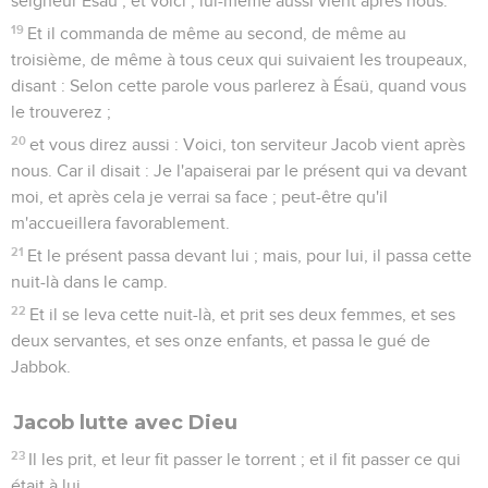
seigneur Ésaü ; et voici ; lui-même aussi vient après nous.
19
Et il commanda de même au second, de même au
troisième, de même à tous ceux qui suivaient les troupeaux,
disant : Selon cette parole vous parlerez à Ésaü, quand vous
le trouverez ;
20
et vous direz aussi : Voici, ton serviteur Jacob vient après
nous. Car il disait : Je l'apaiserai par le présent qui va devant
moi, et après cela je verrai sa face ; peut-être qu'il
m'accueillera favorablement.
21
Et le présent passa devant lui ; mais, pour lui, il passa cette
nuit-là dans le camp.
22
Et il se leva cette nuit-là, et prit ses deux femmes, et ses
deux servantes, et ses onze enfants, et passa le gué de
Jabbok.
Jacob lutte avec Dieu
23
Il les prit, et leur fit passer le torrent ; et il fit passer ce qui
était à lui.