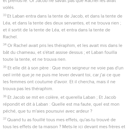
et prends-le. Or Jacob ne savait pas que Rachel les avait
volés.
33
Et Laban entra dans la tente de Jacob, et dans la tente de
Léa, et dans la tente des deux servantes, et ne trouva rien ;
et il sortit de la tente de Léa, et entra dans la tente de
Rachel.
34
Or Rachel avait pris les théraphim, et les avait mis dans le
bât du chameau, et s'était assise dessus ; et Laban fouilla
toute la tente, et ne trouva rien.
35
Et elle dit à son père : Que mon seigneur ne voie pas d'un
oeil irrité que je ne puis me lever devant toi, car j'ai ce que
les femmes ont coutume d'avoir. Et il chercha, mais il ne
trouva pas les théraphim.
36
Et Jacob se mit en colère, et querella Laban ; Et Jacob
répondit et dit à Laban : Quelle est ma faute, quel est mon
péché, que tu m'aies poursuivi avec ardeur ?
37
Quand tu as fouillé tous mes effets, qu'as-tu trouvé de
tous les effets de ta maison ? Mets-le ici devant mes frères et