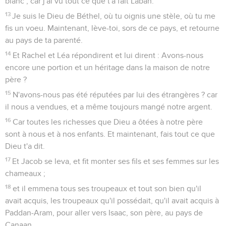
blanc ; car j'ai vu tout ce que t'a fait Laban.
13
Je suis le Dieu de Béthel, où tu oignis une stèle, où tu me
fis un voeu. Maintenant, lève-toi, sors de ce pays, et retourne
au pays de ta parenté.
14
Et Rachel et Léa répondirent et lui dirent : Avons-nous
encore une portion et un héritage dans la maison de notre
père ?
15
N'avons-nous pas été réputées par lui des étrangères ? car
il nous a vendues, et a même toujours mangé notre argent.
16
Car toutes les richesses que Dieu a ôtées à notre père
sont à nous et à nos enfants. Et maintenant, fais tout ce que
Dieu t'a dit.
17
Et Jacob se leva, et fit monter ses fils et ses femmes sur les
chameaux ;
18
et il emmena tous ses troupeaux et tout son bien qu'il
avait acquis, les troupeaux qu'il possédait, qu'il avait acquis à
Paddan-Aram, pour aller vers Isaac, son père, au pays de
Canaan.