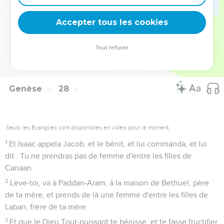
qu'il oublie ce que tu lui as fait, et que j'envoie et que je te
tire de là. Pourquoi serais-je privée de vous deux en un jour ?
Accepter tous les cookies
46
Et Rebecca dit à Isaac ; J'ai la vie en aversion à cause des
filles de Heth. Si Jacob prend une femme d'entre les filles de
Tout refuser
Heth, comme celles-ci, d'entre les filles du pays, à quoi bon
pour moi de vivre ?
Genèse
28
Seuls les Évangiles sont disponibles en vidéo pour le moment.
1
Et Isaac appela Jacob, et le bénit, et lui commanda, et lui
dit : Tu ne prendras pas de femme d'entre les filles de
Canaan.
2
Lève-toi, va à Paddan-Aram, à la maison de Bethuel, père
de ta mère, et prends de là une femme d'entre les filles de
Laban, frère de ta mère.
3
Et que le Dieu Tout-puissant te bénisse, et te fasse fructifier