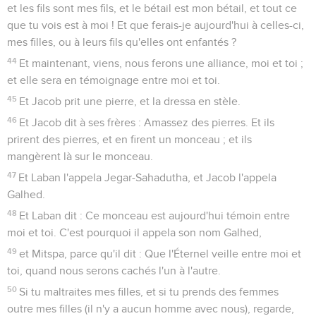
et les fils sont mes fils, et le bétail est mon bétail, et tout ce
que tu vois est à moi ! Et que ferais-je aujourd'hui à celles-ci,
mes filles, ou à leurs fils qu'elles ont enfantés ?
44
Et maintenant, viens, nous ferons une alliance, moi et toi ;
et elle sera en témoignage entre moi et toi.
45
Et Jacob prit une pierre, et la dressa en stèle.
46
Et Jacob dit à ses frères : Amassez des pierres. Et ils
prirent des pierres, et en firent un monceau ; et ils
mangèrent là sur le monceau.
47
Et Laban l'appela Jegar-Sahadutha, et Jacob l'appela
Galhed.
48
Et Laban dit : Ce monceau est aujourd'hui témoin entre
moi et toi. C'est pourquoi il appela son nom Galhed,
49
et Mitspa, parce qu'il dit : Que l'Éternel veille entre moi et
toi, quand nous serons cachés l'un à l'autre.
50
Si tu maltraites mes filles, et si tu prends des femmes
outre mes filles (il n'y a aucun homme avec nous), regarde,