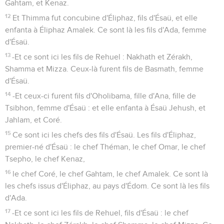
Gahtam, et Kenaz.
12
Et Thimma fut concubine d'Éliphaz, fils d'Ésaü, et elle
enfanta à Éliphaz Amalek. Ce sont là les fils d'Ada, femme
d'Ésaü.
13
-Et ce sont ici les fils de Rehuel : Nakhath et Zérakh,
Shamma et Mizza. Ceux-là furent fils de Basmath, femme
d'Ésaü.
14
-Et ceux-ci furent fils d'Oholibama, fille d'Ana, fille de
Tsibhon, femme d'Ésaü : et elle enfanta à Ésaü Jehush, et
Jahlam, et Coré.
15
Ce sont ici les chefs des fils d'Ésaü. Les fils d'Éliphaz,
premier-né d'Ésaü : le chef Théman, le chef Omar, le chef
Tsepho, le chef Kenaz,
16
le chef Coré, le chef Gahtam, le chef Amalek. Ce sont là
les chefs issus d'Éliphaz, au pays d'Édom. Ce sont là les fils
d'Ada.
17
-Et ce sont ici les fils de Rehuel, fils d'Ésaü : le chef