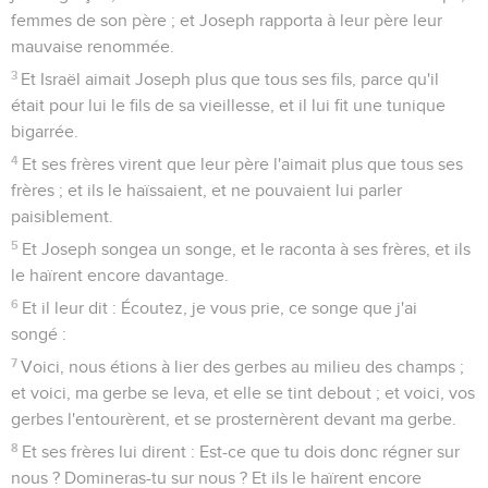
femmes de son père ; et Joseph rapporta à leur père leur
mauvaise renommée.
3
Et Israël aimait Joseph plus que tous ses fils, parce qu'il
était pour lui le fils de sa vieillesse, et il lui fit une tunique
bigarrée.
4
Et ses frères virent que leur père l'aimait plus que tous ses
frères ; et ils le haïssaient, et ne pouvaient lui parler
paisiblement.
5
Et Joseph songea un songe, et le raconta à ses frères, et ils
le haïrent encore davantage.
6
Et il leur dit : Écoutez, je vous prie, ce songe que j'ai
songé :
7
Voici, nous étions à lier des gerbes au milieu des champs ;
et voici, ma gerbe se leva, et elle se tint debout ; et voici, vos
gerbes l'entourèrent, et se prosternèrent devant ma gerbe.
8
Et ses frères lui dirent : Est-ce que tu dois donc régner sur
nous ? Domineras-tu sur nous ? Et ils le haïrent encore