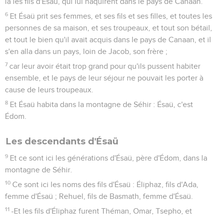
là les fils d'Ésaü, qui lui naquirent dans le pays de Canaan.
6
Et Ésaü prit ses femmes, et ses fils et ses filles, et toutes les
personnes de sa maison, et ses troupeaux, et tout son bétail,
et tout le bien qu'il avait acquis dans le pays de Canaan, et il
s'en alla dans un pays, loin de Jacob, son frère ;
7
car leur avoir était trop grand pour qu'ils pussent habiter
ensemble, et le pays de leur séjour ne pouvait les porter à
cause de leurs troupeaux.
8
Et Ésaü habita dans la montagne de Séhir : Ésaü, c'est
Édom.
Les descendants d'Ésaü
9
Et ce sont ici les générations d'Ésaü, père d'Édom, dans la
montagne de Séhir.
10
Ce sont ici les noms des fils d'Ésaü : Éliphaz, fils d'Ada,
femme d'Ésaü ; Rehuel, fils de Basmath, femme d'Ésaü.
11
-Et les fils d'Éliphaz furent Théman, Omar, Tsepho, et