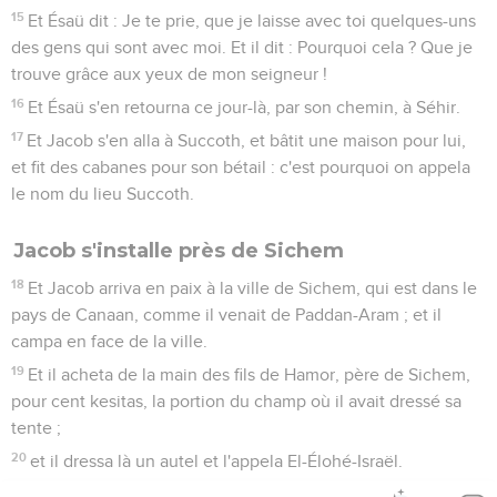
15
Et Ésaü dit : Je te prie, que je laisse avec toi quelques-uns
des gens qui sont avec moi. Et il dit : Pourquoi cela ? Que je
trouve grâce aux yeux de mon seigneur !
16
Et Ésaü s'en retourna ce jour-là, par son chemin, à Séhir.
17
Et Jacob s'en alla à Succoth, et bâtit une maison pour lui,
et fit des cabanes pour son bétail : c'est pourquoi on appela
le nom du lieu Succoth.
Jacob s'installe près de Sichem
18
Et Jacob arriva en paix à la ville de Sichem, qui est dans le
pays de Canaan, comme il venait de Paddan-Aram ; et il
campa en face de la ville.
19
Et il acheta de la main des fils de Hamor, père de Sichem,
pour cent kesitas, la portion du champ où il avait dressé sa
tente ;
20
et il dressa là un autel et l'appela El-Élohé-Israël.