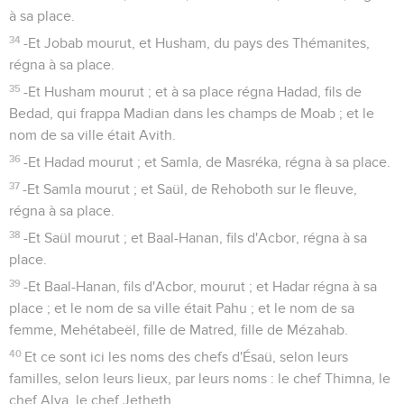
à sa place.
34
-Et Jobab mourut, et Husham, du pays des Thémanites,
régna à sa place.
35
-Et Husham mourut ; et à sa place régna Hadad, fils de
Bedad, qui frappa Madian dans les champs de Moab ; et le
nom de sa ville était Avith.
36
-Et Hadad mourut ; et Samla, de Masréka, régna à sa place.
37
-Et Samla mourut ; et Saül, de Rehoboth sur le fleuve,
régna à sa place.
38
-Et Saül mourut ; et Baal-Hanan, fils d'Acbor, régna à sa
place.
39
-Et Baal-Hanan, fils d'Acbor, mourut ; et Hadar régna à sa
place ; et le nom de sa ville était Pahu ; et le nom de sa
femme, Mehétabeël, fille de Matred, fille de Mézahab.
40
Et ce sont ici les noms des chefs d'Ésaü, selon leurs
familles, selon leurs lieux, par leurs noms : le chef Thimna, le
chef Alva, le chef Jetheth,