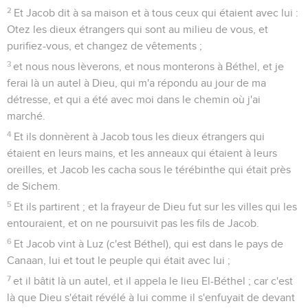
2
Et Jacob dit à sa maison et à tous ceux qui étaient avec lui :
Otez les dieux étrangers qui sont au milieu de vous, et
purifiez-vous, et changez de vêtements ;
3
et nous nous lèverons, et nous monterons à Béthel, et je
ferai là un autel à Dieu, qui m'a répondu au jour de ma
détresse, et qui a été avec moi dans le chemin où j'ai
marché.
4
Et ils donnèrent à Jacob tous les dieux étrangers qui
étaient en leurs mains, et les anneaux qui étaient à leurs
oreilles, et Jacob les cacha sous le térébinthe qui était près
de Sichem.
5
Et ils partirent ; et la frayeur de Dieu fut sur les villes qui les
entouraient, et on ne poursuivit pas les fils de Jacob.
6
Et Jacob vint à Luz (c'est Béthel), qui est dans le pays de
Canaan, lui et tout le peuple qui était avec lui ;
7
et il bâtit là un autel, et il appela le lieu El-Béthel ; car c'est
là que Dieu s'était révélé à lui comme il s'enfuyait de devant