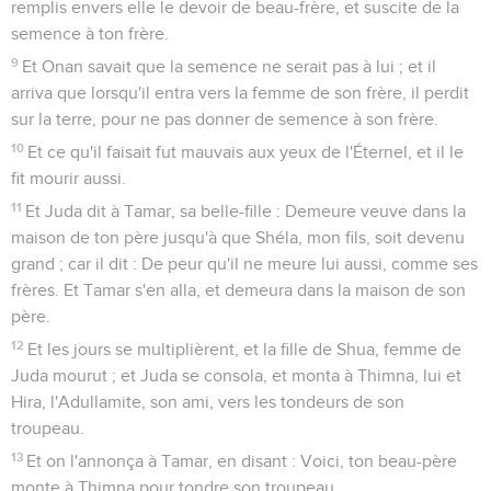
remplis envers elle le devoir de beau-frère, et suscite de la
semence à ton frère.
9
Et Onan savait que la semence ne serait pas à lui ; et il
arriva que lorsqu'il entra vers la femme de son frère, il perdit
sur la terre, pour ne pas donner de semence à son frère.
10
Et ce qu'il faisait fut mauvais aux yeux de l'Éternel, et il le
fit mourir aussi.
11
Et Juda dit à Tamar, sa belle-fille : Demeure veuve dans la
maison de ton père jusqu'à que Shéla, mon fils, soit devenu
grand ; car il dit : De peur qu'il ne meure lui aussi, comme ses
frères. Et Tamar s'en alla, et demeura dans la maison de son
père.
12
Et les jours se multiplièrent, et la fille de Shua, femme de
Juda mourut ; et Juda se consola, et monta à Thimna, lui et
Hira, l'Adullamite, son ami, vers les tondeurs de son
troupeau.
13
Et on l'annonça à Tamar, en disant : Voici, ton beau-père
monte à Thimna pour tondre son troupeau.