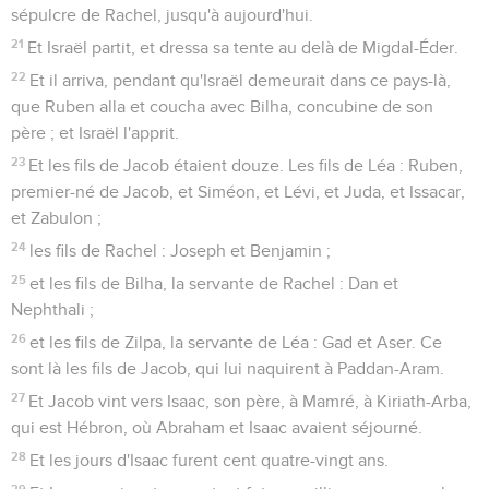
sépulcre de Rachel, jusqu'à aujourd'hui.
21
Et Israël partit, et dressa sa tente au delà de Migdal-Éder.
22
Et il arriva, pendant qu'Israël demeurait dans ce pays-là,
que Ruben alla et coucha avec Bilha, concubine de son
père ; et Israël l'apprit.
23
Et les fils de Jacob étaient douze. Les fils de Léa : Ruben,
premier-né de Jacob, et Siméon, et Lévi, et Juda, et Issacar,
et Zabulon ;
24
les fils de Rachel : Joseph et Benjamin ;
25
et les fils de Bilha, la servante de Rachel : Dan et
Nephthali ;
26
et les fils de Zilpa, la servante de Léa : Gad et Aser. Ce
sont là les fils de Jacob, qui lui naquirent à Paddan-Aram.
27
Et Jacob vint vers Isaac, son père, à Mamré, à Kiriath-Arba,
qui est Hébron, où Abraham et Isaac avaient séjourné.
28
Et les jours d'Isaac furent cent quatre-vingt ans.
29