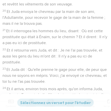
et revêtit les vêtements de son veuvage.
20
Et Juda envoya le chevreau par la main de son ami,
l'Adullamite, pour recevoir le gage de la main de la femme ;
mais il ne la trouva pas.
21
Et il interrogea les hommes du lieu, disant : Où est cette
prostituée qui était à Énaïm, sur le chemin ? Et il dirent : Il n'y
a pas eu ici de prostituée.
22
Et il retourna vers Juda, et dit : Je ne l'ai pas trouvée, et
aussi les gens du lieu m'ont dit : Il n'y a pas eu ici de
prostituée.
23
Et Juda dit : Qu'elle prenne le gage pour elle, de peur que
nous ne soyons en mépris. Voici, j'ai envoyé ce chevreau, et
toi tu ne l'as pas trouvée.
24
Et il arriva, environ trois mois après, qu'on informa Juda,
en disant : Tamar, ta belle-fille, s'est prostituée, et voici, elle
est même enceinte par la prostitution. Et Juda dit : Faites-la
Contenus
Versions
Commentaires
Strong
Dictionnaire
sortir, et qu'elle soit brûlée.