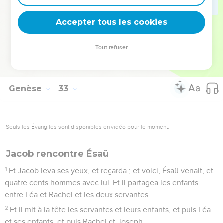
31
Et le soleil se levait sur lui comme il passait Peniel ; et il
Accepter tous les cookies
boitait sur sa cuisse.
32
C'est pourquoi, jusqu'à ce jour, les fils d'Israël ne mangent
Tout refuser
point du tendon qui est sur l'emboîture de la hanche ; car il
toucha l'emboîture de la hanche de Jacob sur le tendon.
Genèse
33
Seuls les Évangiles sont disponibles en vidéo pour le moment.
Jacob rencontre Ésaü
1
Et Jacob leva ses yeux, et regarda ; et voici, Ésaü venait, et
quatre cents hommes avec lui. Et il partagea les enfants
entre Léa et Rachel et les deux servantes.
2
Et il mit à la tête les servantes et leurs enfants, et puis Léa
et ses enfants, et puis Rachel et Joseph.