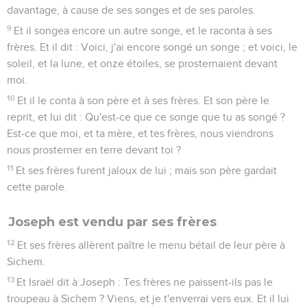
davantage, à cause de ses songes et de ses paroles.
9
Et il songea encore un autre songe, et le raconta à ses
frères. Et il dit : Voici, j'ai encore songé un songe ; et voici, le
soleil, et la lune, et onze étoiles, se prosternaient devant
moi.
10
Et il le conta à son père et à ses frères. Et son père le
reprit, et lui dit : Qu'est-ce que ce songe que tu as songé ?
Est-ce que moi, et ta mère, et tes frères, nous viendrons
nous prosterner en terre devant toi ?
11
Et ses frères furent jaloux de lui ; mais son père gardait
cette parole.
Joseph est vendu par ses frères
12
Et ses frères allèrent paître le menu bétail de leur père à
Sichem.
13
Et Israël dit à Joseph : Tes frères ne paissent-ils pas le
troupeau à Sichem ? Viens, et je t'enverrai vers eux. Et il lui