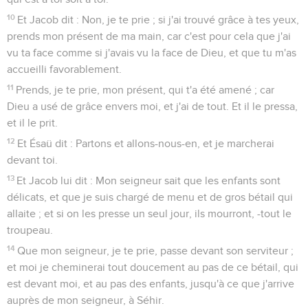
10
Et Jacob dit : Non, je te prie ; si j'ai trouvé grâce à tes yeux,
prends mon présent de ma main, car c'est pour cela que j'ai
vu ta face comme si j'avais vu la face de Dieu, et que tu m'as
accueilli favorablement.
11
Prends, je te prie, mon présent, qui t'a été amené ; car
Dieu a usé de grâce envers moi, et j'ai de tout. Et il le pressa,
et il le prit.
12
Et Ésaü dit : Partons et allons-nous-en, et je marcherai
devant toi.
13
Et Jacob lui dit : Mon seigneur sait que les enfants sont
délicats, et que je suis chargé de menu et de gros bétail qui
allaite ; et si on les presse un seul jour, ils mourront, -tout le
troupeau.
14
Que mon seigneur, je te prie, passe devant son serviteur ;
et moi je cheminerai tout doucement au pas de ce bétail, qui
est devant moi, et au pas des enfants, jusqu'à ce que j'arrive
auprès de mon seigneur, à Séhir.