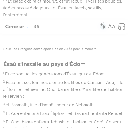
Et Isaac expira et mourut, et fut recueilli vers ses peuples,
âgé et rassasié de jours ; et Ésaü et Jacob, ses fils,
l'enterrèrent.
Genèse
36
Seuls les Évangiles sont disponibles en vidéo pour le moment.
Ésaü s'installe au pays d'Édom
1
Et ce sont ici les générations d'Ésaü, qui est Édom.
2
Ésaü prit ses femmes d'entre les filles de Canaan : Ada, fille
d'Élon, le Héthien ; et Oholibama, fille d'Ana, fille de Tsibhon,
le Hévien ;
3
et Basmath, fille d'Ismaël, soeur de Nebaïoth.
4
Et Ada enfanta à Ésaü Éliphaz ; et Basmath enfanta Rehuel.
5
Et Oholibama enfanta Jehush, et Jahlam, et Coré. Ce sont