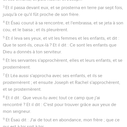
3
Et il passa devant eux, et se prosterna en terre par sept fois,
jusqu'à ce qu'il fût proche de son frère.
4
Et Ésaü courut à sa rencontre, et l'embrassa, et se jeta à son
cou, et le baisa ; et ils pleurèrent.
5
Et il leva ses yeux, et vit les femmes et les enfants, et dit :
Que te sont-ils, ceux-là ? Et il dit : Ce sont les enfants que
Dieu a donnés à ton serviteur.
6
Et les servantes s'approchèrent, elles et leurs enfants, et se
prosternèrent.
7
Et Léa aussi s'approcha avec ses enfants, et ils se
prosternèrent ; et ensuite Joseph et Rachel s'approchèrent,
et se prosternèrent.
8
Et il dit : Que veux-tu avec tout ce camp que j'ai
rencontré ? Et il dit : C'est pour trouver grâce aux yeux de
mon seigneur.
9
Et Ésaü dit : J'ai de tout en abondance, mon frère ; que ce
qui est à toi soit à toi.