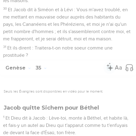
les maisons.
30
Et Jacob dit à Siméon et à Lévi : Vous m'avez troublé, en
me mettant en mauvaise odeur auprès des habitants du
pays, les Cananéens et les Phéréziens, et moi je n'ai qu'un
petit nombre d'hommes ; et ils s'assembleront contre moi, et
me frapperont, et je serai détruit, moi et ma maison.
31
Et ils dirent : Traitera-t-on notre soeur comme une
prostituée ?
Genèse
35
Seuls les Évangiles sont disponibles en vidéo pour le moment.
Jacob quitte Sichem pour Béthel
1
Et Dieu dit à Jacob : Lève-toi, monte à Béthel, et habite là,
et fais-y un autel au Dieu qui t'apparut comme tu t'enfuyais
de devant la face d'Ésaü, ton frère.