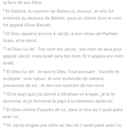
la face de son frère.
8
Et Debora, la nourrice de Rebecca, mourut ; et elle fut
enterrée au dessous de Béthel, sous un chêne dont le nom
fut appelé Allon-Bacuth.
9
Et Dieu apparut encore à Jacob, à son retour de Paddan-
Aram, et le bénit ;
10
et Dieu lui dit : Ton nom est Jacob ; ton nom ne sera plus
appelé Jacob, mais Israël sera ton nom. Et il appela son nom
Israël.
11
Et Dieu lui dit : Je suis le Dieu Tout-puissant ; fructifie et
multiplie ; une nation, et une multitude de nations,
proviendra de toi ; et des rois sortiront de tes reins.
12
Et le pays que j'ai donné à Abraham et à Isaac, je te le
donnerai, et je donnerai le pays à ta semence après toi.
13
Et Dieu monta d'auprès de lui, dans le lieu où il avait parlé
avec lui.
14
Et Jacob érigea une stèle au lieu où il avait parlé avec lui,