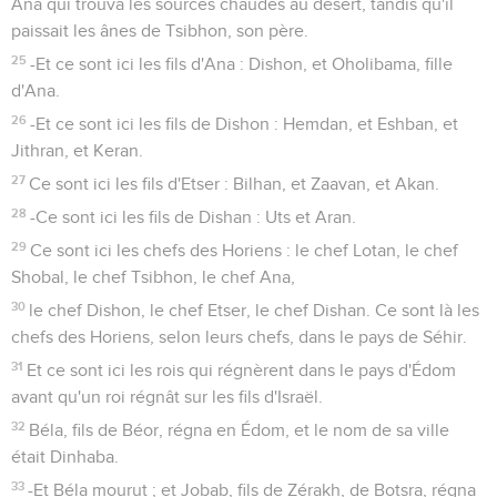
Ana qui trouva les sources chaudes au désert, tandis qu'il
paissait les ânes de Tsibhon, son père.
25
-Et ce sont ici les fils d'Ana : Dishon, et Oholibama, fille
d'Ana.
26
-Et ce sont ici les fils de Dishon : Hemdan, et Eshban, et
Jithran, et Keran.
27
Ce sont ici les fils d'Etser : Bilhan, et Zaavan, et Akan.
28
-Ce sont ici les fils de Dishan : Uts et Aran.
29
Ce sont ici les chefs des Horiens : le chef Lotan, le chef
Shobal, le chef Tsibhon, le chef Ana,
30
le chef Dishon, le chef Etser, le chef Dishan. Ce sont là les
chefs des Horiens, selon leurs chefs, dans le pays de Séhir.
31
Et ce sont ici les rois qui régnèrent dans le pays d'Édom
avant qu'un roi régnât sur les fils d'Israël.
32
Béla, fils de Béor, régna en Édom, et le nom de sa ville
était Dinhaba.
33
-Et Béla mourut ; et Jobab, fils de Zérakh, de Botsra, régna