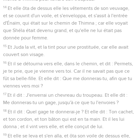
14
Et elle ôta de dessus elle les vêtements de son veuvage,
et se couvrit d'un voile, et s'enveloppa, et s'assit à l'entrée
d'Énaïm, qui était sur le chemin de Thimna ; car elle voyait
que Shéla était devenu grand, et qu'elle ne lui était pas
donnée pour femme.
15
Et Juda la vit, et la tint pour une prostituée, car elle avait
couvert son visage.
16
Et il se détourna vers elle, dans le chemin, et dit : Permets,
je te prie, que je vienne vers toi. Car il ne savait pas que ce
fût sa belle-fille. Et elle dit : Que me donneras-tu, afin que tu
viennes vers moi ?
17
Et il dit : J'enverrai un chevreau du troupeau. Et elle dit :
Me donneras-tu un gage, jusqu'à ce que tu l'envoies ?
18
Et il dit : Quel gage te donnerai-je ? Et elle dit : Ton cachet,
et ton cordon, et ton bâton qui est en ta main. Et il les lui
donna ; et il vint vers elle, et elle conçut de lui.
19
Et elle se leva et s'en alla, et ôta son voile de dessus elle,