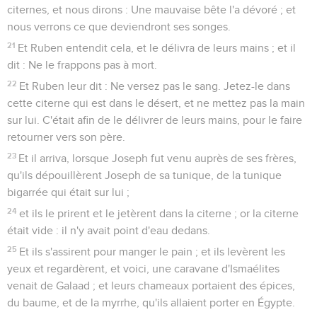
citernes, et nous dirons : Une mauvaise bête l'a dévoré ; et
nous verrons ce que deviendront ses songes.
21
Et Ruben entendit cela, et le délivra de leurs mains ; et il
dit : Ne le frappons pas à mort.
22
Et Ruben leur dit : Ne versez pas le sang. Jetez-le dans
cette citerne qui est dans le désert, et ne mettez pas la main
sur lui. C'était afin de le délivrer de leurs mains, pour le faire
retourner vers son père.
23
Et il arriva, lorsque Joseph fut venu auprès de ses frères,
qu'ils dépouillèrent Joseph de sa tunique, de la tunique
bigarrée qui était sur lui ;
24
et ils le prirent et le jetèrent dans la citerne ; or la citerne
était vide : il n'y avait point d'eau dedans.
25
Et ils s'assirent pour manger le pain ; et ils levèrent les
yeux et regardèrent, et voici, une caravane d'Ismaélites
venait de Galaad ; et leurs chameaux portaient des épices,
du baume, et de la myrrhe, qu'ils allaient porter en Égypte.