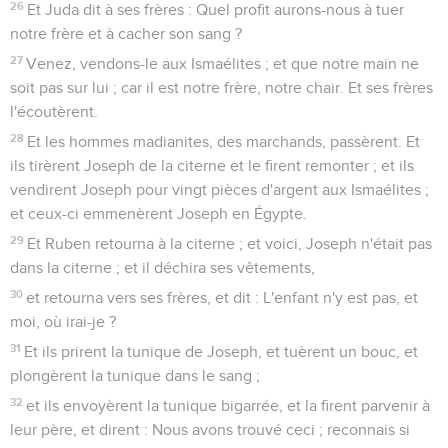
26
Et Juda dit à ses frères : Quel profit aurons-nous à tuer
notre frère et à cacher son sang ?
27
Venez, vendons-le aux Ismaélites ; et que notre main ne
soit pas sur lui ; car il est notre frère, notre chair. Et ses frères
l'écoutèrent.
28
Et les hommes madianites, des marchands, passèrent. Et
ils tirèrent Joseph de la citerne et le firent remonter ; et ils
vendirent Joseph pour vingt pièces d'argent aux Ismaélites ;
et ceux-ci emmenèrent Joseph en Égypte.
29
Et Ruben retourna à la citerne ; et voici, Joseph n'était pas
dans la citerne ; et il déchira ses vêtements,
30
et retourna vers ses frères, et dit : L'enfant n'y est pas, et
moi, où irai-je ?
31
Et ils prirent la tunique de Joseph, et tuèrent un bouc, et
plongèrent la tunique dans le sang ;
32
et ils envoyèrent la tunique bigarrée, et la firent parvenir à
leur père, et dirent : Nous avons trouvé ceci ; reconnais si