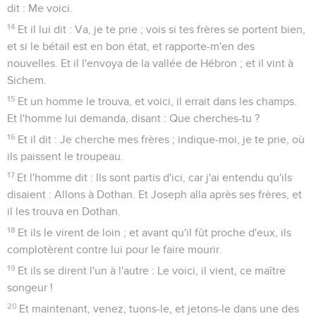
dit : Me voici.
14
Et il lui dit : Va, je te prie ; vois si tes frères se portent bien,
et si le bétail est en bon état, et rapporte-m'en des
nouvelles. Et il l'envoya de la vallée de Hébron ; et il vint à
Sichem.
15
Et un homme le trouva, et voici, il errait dans les champs.
Et l'homme lui demanda, disant : Que cherches-tu ?
16
Et il dit : Je cherche mes frères ; indique-moi, je te prie, où
ils paissent le troupeau.
17
Et l'homme dit : Ils sont partis d'ici, car j'ai entendu qu'ils
disaient : Allons à Dothan. Et Joseph alla après ses frères, et
il les trouva en Dothan.
18
Et ils le virent de loin ; et avant qu'il fût proche d'eux, ils
complotèrent contre lui pour le faire mourir.
19
Et ils se dirent l'un à l'autre : Le voici, il vient, ce maître
songeur !
20
Et maintenant, venez, tuons-le, et jetons-le dans une des