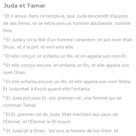
Juda et Tamar
1
Et il arriva, dans ce temps-là, que Juda descendit d'auprès
de ses frères, et se retira vers un homme adullamite, nommé
Hira.
2
Et Juda y vit la fille d'un homme cananéen, et son nom était
Shua ; et il la prit, et vint vers elle.
3
Et elle conçut, et enfanta un fils, et on appela son nom Er.
4
Et elle conçut encore, et enfanta un fils, et elle appela son
nom Onan.
5
Et elle enfanta encore un fils, et elle appela son nom Shéla.
Et Juda était à Kezib quand elle l'enfanta.
6
Et Juda prit pour Er, son premier-né, une femme qui se
nommait Tamar.
7
Et Er, premier-né de Juda, était méchant aux yeux de
l'Éternel, et l'Éternel le fit mourir.
8
Et Juda dit à Onan : Va vers la femme de ton frère, et