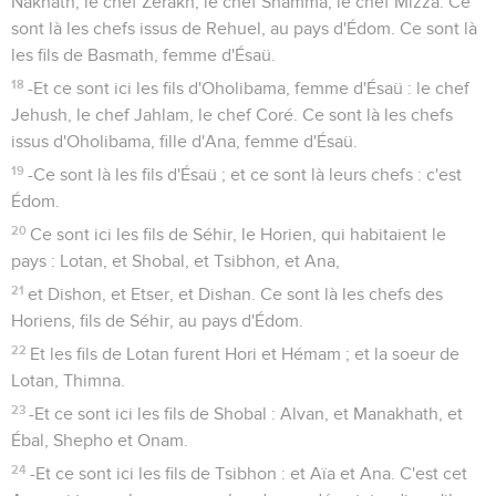
Nakhath, le chef Zérakh, le chef Shamma, le chef Mizza. Ce
sont là les chefs issus de Rehuel, au pays d'Édom. Ce sont là
les fils de Basmath, femme d'Ésaü.
18
-Et ce sont ici les fils d'Oholibama, femme d'Ésaü : le chef
Jehush, le chef Jahlam, le chef Coré. Ce sont là les chefs
issus d'Oholibama, fille d'Ana, femme d'Ésaü.
19
-Ce sont là les fils d'Ésaü ; et ce sont là leurs chefs : c'est
Édom.
20
Ce sont ici les fils de Séhir, le Horien, qui habitaient le
pays : Lotan, et Shobal, et Tsibhon, et Ana,
21
et Dishon, et Etser, et Dishan. Ce sont là les chefs des
Horiens, fils de Séhir, au pays d'Édom.
22
Et les fils de Lotan furent Hori et Hémam ; et la soeur de
Lotan, Thimna.
23
-Et ce sont ici les fils de Shobal : Alvan, et Manakhath, et
Ébal, Shepho et Onam.
24
-Et ce sont ici les fils de Tsibhon : et Aïa et Ana. C'est cet