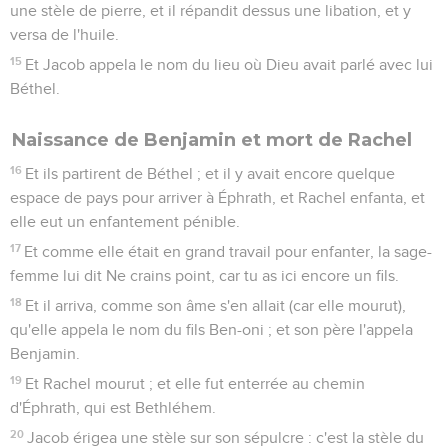
une stèle de pierre, et il répandit dessus une libation, et y
versa de l'huile.
15
Et Jacob appela le nom du lieu où Dieu avait parlé avec lui
Béthel.
Naissance de Benjamin et mort de Rachel
16
Et ils partirent de Béthel ; et il y avait encore quelque
espace de pays pour arriver à Éphrath, et Rachel enfanta, et
elle eut un enfantement pénible.
17
Et comme elle était en grand travail pour enfanter, la sage-
femme lui dit Ne crains point, car tu as ici encore un fils.
18
Et il arriva, comme son âme s'en allait (car elle mourut),
qu'elle appela le nom du fils Ben-oni ; et son père l'appela
Benjamin.
19
Et Rachel mourut ; et elle fut enterrée au chemin
d'Éphrath, qui est Bethléhem.
20
Jacob érigea une stèle sur son sépulcre : c'est la stèle du