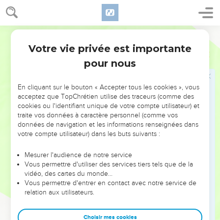
23
Il les prit, et leur fit passer le torrent ; et il fit passer ce qui
était à lui.
Darby
24
Et Jacob resta seul ; et un homme lutta avec lui jusqu'au
Votre vie privée est importante
lever de l'aurore.
Genèse
32
pour nous
25
Et lorsqu'il vit qu'il ne prévalait pas sur lui, il toucha
l'emboîture de sa hanche ; et l'emboîture de la hanche de
Jacob fut luxée, comme il luttait avec lui.
En cliquant sur le bouton « Accepter tous les cookies », vous
acceptez que TopChrétien utilise des traceurs (comme des
26
Et il dit : Laisse-moi aller, car l'aurore se lève. Et il dit : Je
cookies ou l'identifiant unique de votre compte utilisateur) et
ne te laisserai point aller sans que tu m'aies béni.
traite vos données à caractère personnel (comme vos
données de navigation et les informations renseignées dans
27
Et il lui dit : Quel est ton nom ? Et il dit : Jacob.
votre compte utilisateur) dans les buts suivants :
28
Et il dit : Ton nom ne sera plus appelé Jacob, mais Israël ;
car tu as lutté avec Dieu et avec les hommes, et tu as
Mesurer l'audience de notre service
Vous permettre d'utiliser des services tiers tels que de la
prévalu.
vidéo, des cartes du monde…
29
Et Jacob demanda, et dit : Je te prie, déclare-moi ton nom.
Vous permettre d'entrer en contact avec notre service de
Et il dit : Pourquoi demandes-tu mon nom ?
relation aux utilisateurs.
30
Et il le bénit là. Et Jacob appela le nom du lieu Peniel : Car
Choisir mes cookies
j'ai vu Dieu face à face, et mon âme a été délivrée.