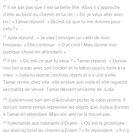
16
Il ne sait pas que c’est sa belle-fille. Alors il s’approche
d’elle au bord du chemin et lui dit : « Eh, je veux aller avec
toi ! » Tamar répond : « Qu’est-ce que tu me donnes pour
cela ? »
17
Juda répond : « Je vais t’envoyer un cabri de mon
troupeau. » Elle continue : « D’accord ! Mais donne-moi
quelque chose en attendant. »
18
Il dit : « Qu’est-ce que tu veux ? » Tamar répond : « Donne-
moi ton sceau avec son cordon et le bâton que tu tiens à la
main. » Juda lui donne ces trois objets et il s’unit à elle.
Tamar rentre chez elle, elle enlève son voile et elle reprend
ses habits de veuve. Tamar devient enceinte de Juda.
20
Juda envoie son ami d’Adoullam porter le cabri promis. Il
doit en même temps reprendre les objets que Juda a donnés
à Tamar en attendant. Mais son ami ne la trouve pas.
21
Il demande aux habitants d’Énaïm : « Où est la prostituée
qui était au bord du chemin à Énaïm ? » Ils répondent : « Il n’y