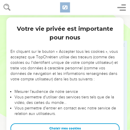
Alors il déchire ses vêtements.
30
Il revient vers ses frères en disant : « L’enfant n’est plus là.
Parole de Vie
Et moi, qu’est-ce que je vais devenir maintenant ? »
Votre vie privée est importante
Genèse
37
31
Les frères tuent un bouc, ils prennent le vêtement de
pour nous
Joseph et ils le trempent dans le sang.
32
Ils envoient le beau vêtement à leur père avec ce
En cliquant sur le bouton « Accepter tous les cookies », vous
message : « Nous avons trouvé ceci. Regarde bien si c’est le
acceptez que TopChrétien utilise des traceurs (comme des
vêtement de ton fils, oui ou non. »
cookies ou l'identifiant unique de votre compte utilisateur) et
traite vos données à caractère personnel (comme vos
33
Jacob reconnaît le vêtement et dit : « C’est le vêtement de
données de navigation et les informations renseignées dans
mon fils ! Une bête sauvage a déchiré Joseph et l’a
votre compte utilisateur) dans les buts suivants :
dévoré ! »
34
Jacob déchire ses vêtements, il met un habit de deuil et il
Mesurer l'audience de notre service
Vous permettre d'utiliser des services tiers tels que de la
pleure son fils pendant des jours et des jours.
vidéo, des cartes du monde…
35
Tous ses fils et ses filles viennent pour le consoler. Mais il
Vous permettre d'entrer en contact avec notre service de
relation aux utilisateurs.
refuse de se laisser consoler. En effet, il dit : « Je serai
encore en deuil quand je descendrai vers mon fils dans le
monde des morts. » Et Jacob n’arrête pas de pleurer.
Choisir mes cookies