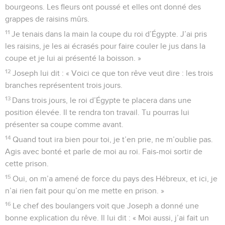
bourgeons. Les fleurs ont poussé et elles ont donné des
grappes de raisins mûrs.
11
Je tenais dans la main la coupe du roi d’Égypte. J’ai pris
les raisins, je les ai écrasés pour faire couler le jus dans la
coupe et je lui ai présenté la boisson. »
12
Joseph lui dit : « Voici ce que ton rêve veut dire : les trois
branches représentent trois jours.
13
Dans trois jours, le roi d’Égypte te placera dans une
position élevée. Il te rendra ton travail. Tu pourras lui
présenter sa coupe comme avant.
14
Quand tout ira bien pour toi, je t’en prie, ne m’oublie pas.
Agis avec bonté et parle de moi au roi. Fais-moi sortir de
cette prison.
15
Oui, on m’a amené de force du pays des Hébreux, et ici, je
n’ai rien fait pour qu’on me mette en prison. »
16
Le chef des boulangers voit que Joseph a donné une
bonne explication du rêve. Il lui dit : « Moi aussi, j’ai fait un