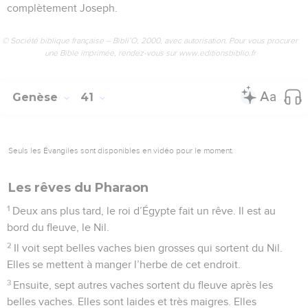
complètement Joseph.
© Société biblique française – Bibli’O, 2000, avec autorisation. Pour vous procurer
une Bible imprimée, rendez-vous sur www.editionsbiblio.fr
Genèse
41
Seuls les Évangiles sont disponibles en vidéo pour le moment.
Les rêves du Pharaon
1
Deux ans plus tard, le roi d’Égypte fait un rêve. Il est au
bord du fleuve, le Nil.
2
Il voit sept belles vaches bien grosses qui sortent du Nil.
Elles se mettent à manger l’herbe de cet endroit.
3
Ensuite, sept autres vaches sortent du fleuve après les
belles vaches. Elles sont laides et très maigres. Elles