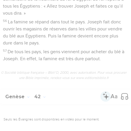
tous les Égyptiens : « Allez trouver Joseph et faites ce qu’il
vous dira. »
56
La famine se répand dans tout le pays. Joseph fait donc
ouvrir les magasins de réserves dans les villes pour vendre
du blé aux Égyptiens. Puis la famine devient encore plus
dure dans le pays.
57
De tous les pays, les gens viennent pour acheter du blé à
Joseph. En effet, la famine est très dure partout.
© Société biblique française – Bibli’O, 2000, avec autorisation. Pour vous procurer
une Bible imprimée, rendez-vous sur www.editionsbiblio.fr
Genèse
42
Seuls les Évangiles sont disponibles en vidéo pour le moment.