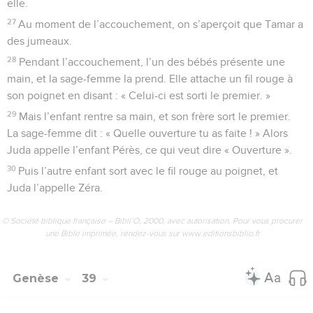
elle.
27
Au moment de l’accouchement, on s’aperçoit que Tamar a
des jumeaux.
28
Pendant l’accouchement, l’un des bébés présente une
main, et la sage-femme la prend. Elle attache un fil rouge à
son poignet en disant : « Celui-ci est sorti le premier. »
29
Mais l’enfant rentre sa main, et son frère sort le premier.
La sage-femme dit : « Quelle ouverture tu as faite ! » Alors
Juda appelle l’enfant Pérès, ce qui veut dire « Ouverture ».
30
Puis l’autre enfant sort avec le fil rouge au poignet, et
Juda l’appelle Zéra.
© Société biblique française – Bibli’O, 2000, avec autorisation. Pour vous procurer
une Bible imprimée, rendez-vous sur www.editionsbiblio.fr
Genèse
39