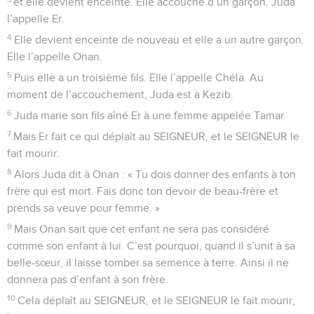
et elle devient enceinte. Elle accouche d’un garçon. Juda
l’appelle Er.
4
Elle devient enceinte de nouveau et elle a un autre garçon.
Elle l’appelle Onan.
5
Puis elle a un troisième fils. Elle l’appelle Chéla. Au
moment de l’accouchement, Juda est à Kezib.
6
Juda marie son fils aîné Er à une femme appelée Tamar.
7
Mais Er fait ce qui déplaît au SEIGNEUR, et le SEIGNEUR le
fait mourir.
8
Alors Juda dit à Onan : « Tu dois donner des enfants à ton
frère qui est mort. Fais donc ton devoir de beau-frère et
prends sa veuve pour femme. »
9
Mais Onan sait que cet enfant ne sera pas considéré
comme son enfant à lui. C’est pourquoi, quand il s’unit à sa
belle-sœur, il laisse tomber sa semence à terre. Ainsi il ne
donnera pas d’enfant à son frère.
10
Cela déplaît au SEIGNEUR, et le SEIGNEUR le fait mourir,