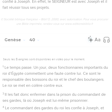
confié à Joseph. En effet, le SEIGNEUR est avec Joseph et il
fait réussir tous ses projets.
© Société biblique française – Bibli’O, 2000, avec autorisation. Pour vous procurer
une Bible imprimée, rendez-vous sur www.editionsbiblio.fr
Genèse
40
Seuls les Évangiles sont disponibles en vidéo pour le moment.
1
Le temps passe. Un jour, deux fonctionnaires importants du
roi d’Égypte commettent une faute contre lui. Ce sont le
responsable des boissons du roi et le chef des boulangers.
Le roi se met en colère contre eux.
3
Il les fait donc enfermer dans la prison du commandant de
ses gardes, là où Joseph est lui-même prisonnier.
4
Le commandant des gardes du roi les confie à Joseph, et