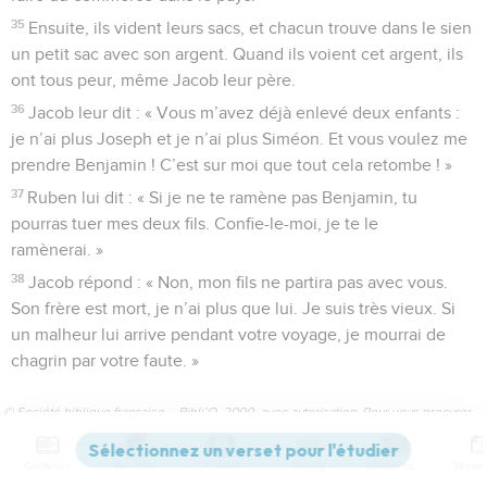
35
Ensuite, ils vident leurs sacs, et chacun trouve dans le sien
un petit sac avec son argent. Quand ils voient cet argent, ils
ont tous peur, même Jacob leur père.
36
Jacob leur dit : « Vous m’avez déjà enlevé deux enfants :
je n’ai plus Joseph et je n’ai plus Siméon. Et vous voulez me
prendre Benjamin ! C’est sur moi que tout cela retombe ! »
37
Ruben lui dit : « Si je ne te ramène pas Benjamin, tu
pourras tuer mes deux fils. Confie-le-moi, je te le
ramènerai. »
38
Jacob répond : « Non, mon fils ne partira pas avec vous.
Son frère est mort, je n’ai plus que lui. Je suis très vieux. Si
un malheur lui arrive pendant votre voyage, je mourrai de
chagrin par votre faute. »
© Société biblique française – Bibli’O, 2000, avec autorisation. Pour vous procurer
une Bible imprimée, rendez-vous sur www.editionsbiblio.fr
Contenus
Versions
Commentaires
Strong
Dictionnaire