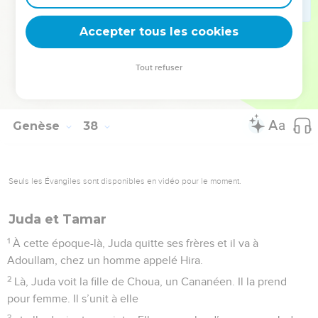
36
Les Madianites vendent Joseph en Égypte à Potifar. Cet
Accepter tous les cookies
homme est un officier du roi, le commandant de ses gardes.
© Société biblique française – Bibli’O, 2000, avec autorisation. Pour vous procurer
Tout refuser
une Bible imprimée, rendez-vous sur www.editionsbiblio.fr
Genèse
38
Seuls les Évangiles sont disponibles en vidéo pour le moment.
Juda et Tamar
1
À cette époque-là, Juda quitte ses frères et il va à
Adoullam, chez un homme appelé Hira.
2
Là, Juda voit la fille de Choua, un Cananéen. Il la prend
pour femme. Il s’unit à elle
3