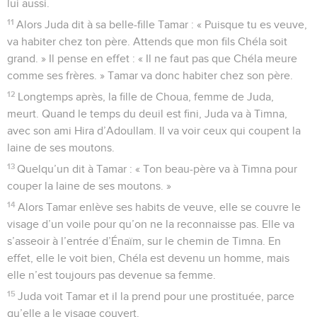
lui aussi.
11
Alors Juda dit à sa belle-fille Tamar : « Puisque tu es veuve,
va habiter chez ton père. Attends que mon fils Chéla soit
grand. » Il pense en effet : « Il ne faut pas que Chéla meure
comme ses frères. » Tamar va donc habiter chez son père.
12
Longtemps après, la fille de Choua, femme de Juda,
meurt. Quand le temps du deuil est fini, Juda va à Timna,
avec son ami Hira d’Adoullam. Il va voir ceux qui coupent la
laine de ses moutons.
13
Quelqu’un dit à Tamar : « Ton beau-père va à Timna pour
couper la laine de ses moutons. »
14
Alors Tamar enlève ses habits de veuve, elle se couvre le
visage d’un voile pour qu’on ne la reconnaisse pas. Elle va
s’asseoir à l’entrée d’Énaïm, sur le chemin de Timna. En
effet, elle le voit bien, Chéla est devenu un homme, mais
elle n’est toujours pas devenue sa femme.
15
Juda voit Tamar et il la prend pour une prostituée, parce
qu’elle a le visage couvert.