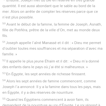
Ensuite, Joseph met du blé en réserve en très grande
quantité. Il est aussi abondant que le sable au bord de la
mer. Alors on arrête de compter les réserves parce que ce
n’est plus possible.
50
Avant le début de la famine, la femme de Joseph, Asnath,
fille de Potiféra, prêtre de la ville d’On, met au monde deux
fils.
51
Joseph appelle l’aîné Manassé et il dit : « Dieu me permet
d’oublier toutes mes souffrances et ma séparation d’avec ma
famille. »
52
Il appelle le plus jeune Éfraïm et il dit : « Dieu m’a donné
des enfants dans le pays où j’ai été si malheureux. »
53
En Égypte, les sept années de richesse finissent.
54
Alors les sept années de famine commencent, comme
Joseph l’a annoncé. Il y a la famine dans tous les pays, mais
en Égypte, il y a des réserves de nourriture.
55
Quand les Égyptiens commencent à avoir faim, ils
demandent de la nourriture au roi d’Égypte. Le roi répond à