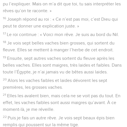
pu l’expliquer. Mais on m’a dit que toi, tu sais interpréter les
rêves qu’on te raconte. »
16
Joseph répond au roi : « Ce n’est pas moi, c’est Dieu qui
peut te donner une explication juste. »
17
Le roi continue : « Voici mon rêve. Je suis au bord du Nil.
18
Je vois sept belles vaches bien grosses, qui sortent du
fleuve. Elles se mettent à manger l’herbe de cet endroit.
19
Ensuite, sept autres vaches sortent du fleuve après les
belles vaches. Elles sont maigres, très laides et faibles. Dans
toute l’Égypte, je n’ai jamais vu de bêtes aussi laides.
20
Alors les vaches faibles et laides dévorent les sept
premières, les grosses vaches.
21
Elles les avalent bien, mais cela ne se voit pas du tout. En
effet, les vaches faibles sont aussi maigres qu’avant. À ce
moment-là, je me réveille.
22
Puis je fais un autre rêve. Je vois sept beaux épis bien
remplis qui poussent sur la même tige.