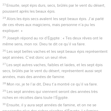
23
Ensuite, sept épis durs, secs, brûlés par le vent du désert,
poussent après les beaux épis.
24
Alors les épis secs avalent les sept beaux épis. J’ai parlé
de ces rêves aux magiciens, mais personne n’a pu les
expliquer. »
25
Joseph répond au roi d’Égypte : « Tes deux rêves ont le
même sens, mon roi. Dieu te dit ce qu’il va faire.
26
Les sept belles vaches et les sept beaux épis représentent
sept années. C’est donc un seul rêve.
27
Les sept autres vaches, faibles et laides, et les sept épis
secs, brûlés par le vent du désert, représentent aussi sept
années, mais des années de famine.
28
Mon roi, je te l’ai dit, Dieu t’a montré ce qu’il va faire.
29
Les sept années qui viennent seront des années très
riches en récoltes dans toute l’Égypte.
30
Ensuite, il y aura sept années de famine, et on ne se
souviendra plus des riches récoltes d’Égypte. La famine