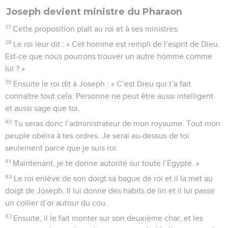
Joseph devient ministre du Pharaon
37
Cette proposition plaît au roi et à ses ministres.
38
Le roi leur dit : « Cet homme est rempli de l’esprit de Dieu.
Est-ce que nous pourrons trouver un autre homme comme
lui ? »
39
Ensuite le roi dit à Joseph : « C’est Dieu qui t’a fait
connaître tout cela. Personne ne peut être aussi intelligent
et aussi sage que toi.
40
Tu seras donc l’administrateur de mon royaume. Tout mon
peuple obéira à tes ordres. Je serai au-dessus de toi
seulement parce que je suis roi.
41
Maintenant, je te donne autorité sur toute l’Égypte. »
42
Le roi enlève de son doigt sa bague de roi et il la met au
doigt de Joseph. Il lui donne des habits de lin et il lui passe
un collier d’or autour du cou.
43
Ensuite, il le fait monter sur son deuxième char, et les