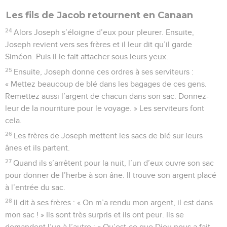
Les fils de Jacob retournent en Canaan
24
Alors Joseph s’éloigne d’eux pour pleurer. Ensuite,
Joseph revient vers ses frères et il leur dit qu’il garde
Siméon. Puis il le fait attacher sous leurs yeux.
25
Ensuite, Joseph donne ces ordres à ses serviteurs :
« Mettez beaucoup de blé dans les bagages de ces gens.
Remettez aussi l’argent de chacun dans son sac. Donnez-
leur de la nourriture pour le voyage. » Les serviteurs font
cela.
26
Les frères de Joseph mettent les sacs de blé sur leurs
ânes et ils partent.
27
Quand ils s’arrêtent pour la nuit, l’un d’eux ouvre son sac
pour donner de l’herbe à son âne. Il trouve son argent placé
à l’entrée du sac.
28
Il dit à ses frères : « On m’a rendu mon argent, il est dans
mon sac ! » Ils sont très surpris et ils ont peur. Ils se
demandent l’un à l’autre : « Qu’est-ce que Dieu nous a fait