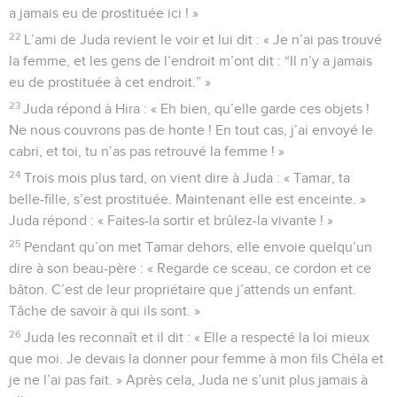
a jamais eu de prostituée ici ! »
22
L’ami de Juda revient le voir et lui dit : « Je n’ai pas trouvé
la femme, et les gens de l’endroit m’ont dit : “Il n’y a jamais
eu de prostituée à cet endroit.” »
23
Juda répond à Hira : « Eh bien, qu’elle garde ces objets !
Ne nous couvrons pas de honte ! En tout cas, j’ai envoyé le
cabri, et toi, tu n’as pas retrouvé la femme ! »
24
Trois mois plus tard, on vient dire à Juda : « Tamar, ta
belle-fille, s’est prostituée. Maintenant elle est enceinte. »
Juda répond : « Faites-la sortir et brûlez-la vivante ! »
25
Pendant qu’on met Tamar dehors, elle envoie quelqu’un
dire à son beau-père : « Regarde ce sceau, ce cordon et ce
bâton. C’est de leur propriétaire que j’attends un enfant.
Tâche de savoir à qui ils sont. »
26
Juda les reconnaît et il dit : « Elle a respecté la loi mieux
que moi. Je devais la donner pour femme à mon fils Chéla et
je ne l’ai pas fait. » Après cela, Juda ne s’unit plus jamais à