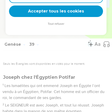
30
Puis l’autre enfant sort avec le fil rouge au poignet, et
Accepter tous les cookies
Juda l’appelle Zéra.
© Société biblique française – Bibli’O, 2000, avec autorisation. Pour vous procurer
Tout refuser
une Bible imprimée, rendez-vous sur www.editionsbiblio.fr
Genèse
39
Seuls les Évangiles sont disponibles en vidéo pour le moment.
Joseph chez l'Égyptien Potifar
1
Les Ismaélites qui ont emmené Joseph en Égypte l’ont
vendu à un Égyptien, Potifar. Cet homme est un officier du
roi, le commandant de ses gardes.
2
Le SEIGNEUR est avec Joseph, et tout lui réussit. Joseph
habite dans la maison de son maître égyptien.