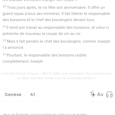
20
Trois jours après, le roi fête son anniversaire. Il offre un
grand repas à tous ses ministres. Il fait libérer le responsable
des boissons et le chef des boulangers devant tous.
21
Il rend son travail au responsable des boissons, et celui-ci
présente de nouveau la coupe de vin au roi.
22
Mais il fait pendre le chef des boulangers, comme Joseph
l’a annoncé.
23
Pourtant, le responsable des boissons oublie
complètement Joseph.
© Société biblique française – Bibli’O, 2000, avec autorisation. Pour vous procurer
une Bible imprimée, rendez-vous sur www.editionsbiblio.fr
Genèse
41
Seuls les Évangiles sont disponibles en vidéo pour le moment.