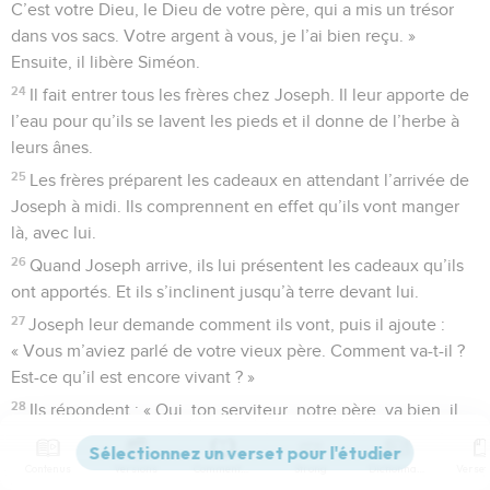
C’est votre Dieu, le Dieu de votre père, qui a mis un trésor
dans vos sacs. Votre argent à vous, je l’ai bien reçu. »
Ensuite, il libère Siméon.
24
Il fait entrer tous les frères chez Joseph. Il leur apporte de
l’eau pour qu’ils se lavent les pieds et il donne de l’herbe à
leurs ânes.
25
Les frères préparent les cadeaux en attendant l’arrivée de
Joseph à midi. Ils comprennent en effet qu’ils vont manger
là, avec lui.
26
Quand Joseph arrive, ils lui présentent les cadeaux qu’ils
ont apportés. Et ils s’inclinent jusqu’à terre devant lui.
27
Joseph leur demande comment ils vont, puis il ajoute :
« Vous m’aviez parlé de votre vieux père. Comment va-t-il ?
Est-ce qu’il est encore vivant ? »
28
Ils répondent : « Oui, ton serviteur, notre père, va bien, il
est encore vivant. » Ils s’inclinent de nouveau jusqu’à terre.
29
Puis Joseph voit Benjamin, son frère, le fils de sa mère. Il
Contenus
Versions
Commentaires
Strong
Dictionnaire