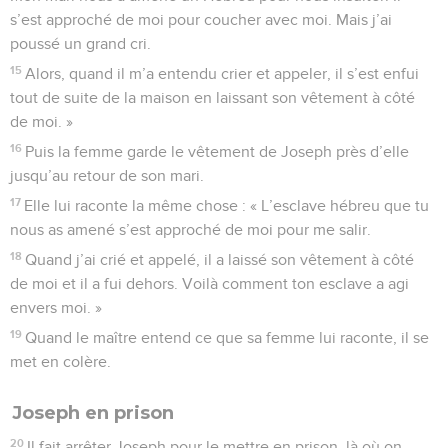
s’est approché de moi pour coucher avec moi. Mais j’ai
poussé un grand cri.
15
Alors, quand il m’a entendu crier et appeler, il s’est enfui
tout de suite de la maison en laissant son vêtement à côté
de moi. »
16
Puis la femme garde le vêtement de Joseph près d’elle
jusqu’au retour de son mari.
17
Elle lui raconte la même chose : « L’esclave hébreu que tu
nous as amené s’est approché de moi pour me salir.
18
Quand j’ai crié et appelé, il a laissé son vêtement à côté
de moi et il a fui dehors. Voilà comment ton esclave a agi
envers moi. »
19
Quand le maître entend ce que sa femme lui raconte, il se
met en colère.
Joseph en prison
20
Il fait arrêter Joseph pour le mettre en prison, là où on