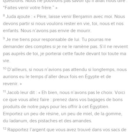
questions. Nous ne pouvions pas savoir qu’il allait nous dire :
“Faites venir votre frère.” »
8
Juda ajoute : « Père, laisse venir Benjamin avec moi. Nous
devons partir si nous voulons rester en vie, toi, nous et nos
enfants. Nous n’avons pas envie de mourir.
9
Je me tiens pour responsable de lui. Tu pourras me
demander des comptes si je ne le ramène pas. S’il ne revient
pas auprès de toi, je porterai cette faute devant toi toute ma
vie.
10
D’ailleurs, si nous n’avions pas attendu si longtemps, nous
aurions eu le temps d’aller deux fois en Égypte et de
revenir. »
11
Jacob leur dit : « Eh bien, nous n’avons pas le choix. Voici
ce que vous allez faire : prenez dans vos bagages de bons
produits de notre pays pour les offrir à cet Égyptien.
Emportez un peu de résine, un peu de miel, de la gomme,
du ladanum, des pistaches et des amandes.
12
Rapportez l’argent que vous avez trouvé dans vos sacs de