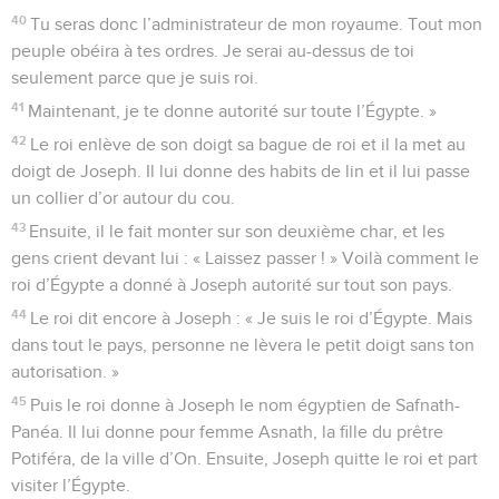
40
Tu seras donc l’administrateur de mon royaume. Tout mon
peuple obéira à tes ordres. Je serai au-dessus de toi
seulement parce que je suis roi.
41
Maintenant, je te donne autorité sur toute l’Égypte. »
42
Le roi enlève de son doigt sa bague de roi et il la met au
doigt de Joseph. Il lui donne des habits de lin et il lui passe
un collier d’or autour du cou.
43
Ensuite, il le fait monter sur son deuxième char, et les
gens crient devant lui : « Laissez passer ! » Voilà comment le
roi d’Égypte a donné à Joseph autorité sur tout son pays.
44
Le roi dit encore à Joseph : « Je suis le roi d’Égypte. Mais
dans tout le pays, personne ne lèvera le petit doigt sans ton
autorisation. »
45
Puis le roi donne à Joseph le nom égyptien de Safnath-
Panéa. Il lui donne pour femme Asnath, la fille du prêtre
Potiféra, de la ville d’On. Ensuite, Joseph quitte le roi et part
visiter l’Égypte.