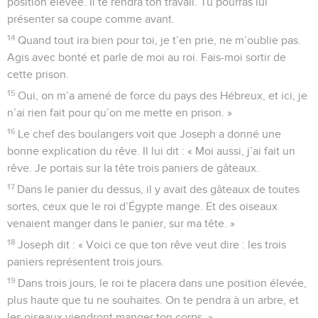
position élevée. Il te rendra ton travail. Tu pourras lui
présenter sa coupe comme avant.
14
Quand tout ira bien pour toi, je t’en prie, ne m’oublie pas.
Agis avec bonté et parle de moi au roi. Fais-moi sortir de
cette prison.
15
Oui, on m’a amené de force du pays des Hébreux, et ici, je
n’ai rien fait pour qu’on me mette en prison. »
16
Le chef des boulangers voit que Joseph a donné une
bonne explication du rêve. Il lui dit : « Moi aussi, j’ai fait un
rêve. Je portais sur la tête trois paniers de gâteaux.
17
Dans le panier du dessus, il y avait des gâteaux de toutes
sortes, ceux que le roi d’Égypte mange. Et des oiseaux
venaient manger dans le panier, sur ma tête. »
18
Joseph dit : « Voici ce que ton rêve veut dire : les trois
paniers représentent trois jours.
19
Dans trois jours, le roi te placera dans une position élevée,
plus haute que tu ne souhaites. On te pendra à un arbre, et
les oiseaux viendront manger ton corps. »