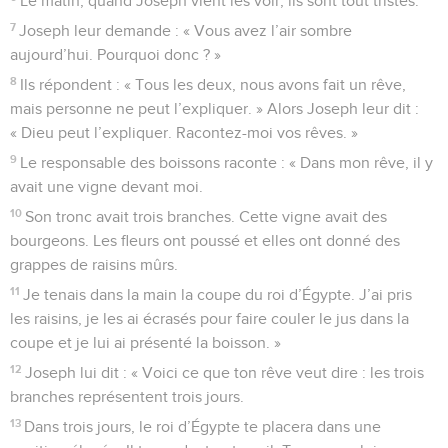
Le matin, quand Joseph vient les voir, ils sont tout tristes.
7
Joseph leur demande : « Vous avez l’air sombre
aujourd’hui. Pourquoi donc ? »
8
Ils répondent : « Tous les deux, nous avons fait un rêve,
mais personne ne peut l’expliquer. » Alors Joseph leur dit :
« Dieu peut l’expliquer. Racontez-moi vos rêves. »
9
Le responsable des boissons raconte : « Dans mon rêve, il y
avait une vigne devant moi.
10
Son tronc avait trois branches. Cette vigne avait des
bourgeons. Les fleurs ont poussé et elles ont donné des
grappes de raisins mûrs.
11
Je tenais dans la main la coupe du roi d’Égypte. J’ai pris
les raisins, je les ai écrasés pour faire couler le jus dans la
coupe et je lui ai présenté la boisson. »
12
Joseph lui dit : « Voici ce que ton rêve veut dire : les trois
branches représentent trois jours.
13
Dans trois jours, le roi d’Égypte te placera dans une