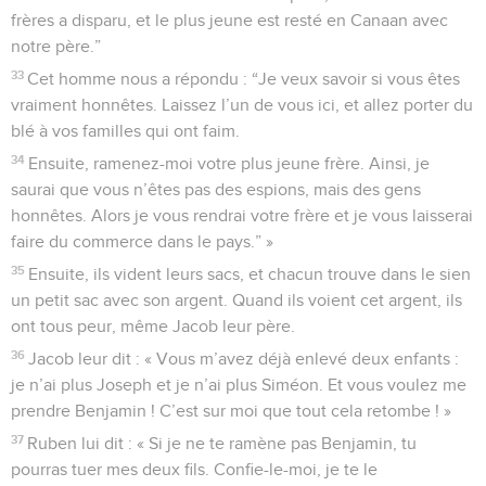
frères a disparu, et le plus jeune est resté en Canaan avec
notre père.”
33
Cet homme nous a répondu : “Je veux savoir si vous êtes
vraiment honnêtes. Laissez l’un de vous ici, et allez porter du
blé à vos familles qui ont faim.
34
Ensuite, ramenez-moi votre plus jeune frère. Ainsi, je
saurai que vous n’êtes pas des espions, mais des gens
honnêtes. Alors je vous rendrai votre frère et je vous laisserai
faire du commerce dans le pays.” »
35
Ensuite, ils vident leurs sacs, et chacun trouve dans le sien
un petit sac avec son argent. Quand ils voient cet argent, ils
ont tous peur, même Jacob leur père.
36
Jacob leur dit : « Vous m’avez déjà enlevé deux enfants :
je n’ai plus Joseph et je n’ai plus Siméon. Et vous voulez me
prendre Benjamin ! C’est sur moi que tout cela retombe ! »
37
Ruben lui dit : « Si je ne te ramène pas Benjamin, tu
pourras tuer mes deux fils. Confie-le-moi, je te le