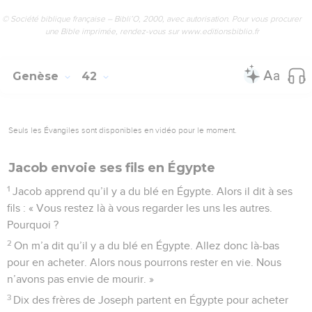
© Société biblique française – Bibli’O, 2000, avec autorisation. Pour vous procurer
une Bible imprimée, rendez-vous sur www.editionsbiblio.fr
Genèse
42
Seuls les Évangiles sont disponibles en vidéo pour le moment.
Jacob envoie ses fils en Égypte
1
Jacob apprend qu’il y a du blé en Égypte. Alors il dit à ses
fils : « Vous restez là à vous regarder les uns les autres.
Pourquoi ?
2
On m’a dit qu’il y a du blé en Égypte. Allez donc là-bas
pour en acheter. Alors nous pourrons rester en vie. Nous
n’avons pas envie de mourir. »
3
Dix des frères de Joseph partent en Égypte pour acheter