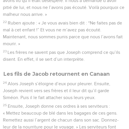
avons vu qu’il était désespéré. Il nous a demandé d’avoir
pitié de lui, et nous ne l’avons pas écouté. Voilà pourquoi ce
malheur nous arrive. »
22
Ruben ajoute : « Je vous avais bien dit : “Ne faites pas de
mal à cet enfant !” Et vous ne m’avez pas écouté.
Maintenant, nous sommes punis parce que nous l’avons fait
mourir. »
23
Les frères ne savent pas que Joseph comprend ce qu’ils
disent. En effet, il se sert d’un interprète.
Les fils de Jacob retournent en Canaan
24
Alors Joseph s’éloigne d’eux pour pleurer. Ensuite,
Joseph revient vers ses frères et il leur dit qu’il garde
Siméon. Puis il le fait attacher sous leurs yeux.
25
Ensuite, Joseph donne ces ordres à ses serviteurs :
« Mettez beaucoup de blé dans les bagages de ces gens.
Remettez aussi l’argent de chacun dans son sac. Donnez-
leur de la nourriture pour le voyage. » Les serviteurs font