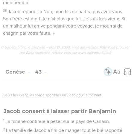
ramènerai. »
38
Jacob répond : « Non, mon fils ne partira pas avec vous.
Son frère est mort, je n’ai plus que lui. Je suis très vieux. Si
un malheur lui arrive pendant votre voyage, je mourrai de
chagrin par votre faute. »
© Société biblique française – Bibli’O, 2000, avec autorisation. Pour vous procurer
une Bible imprimée, rendez-vous sur www.editionsbiblio.fr
Genèse
43
Seuls les Évangiles sont disponibles en vidéo pour le moment.
Jacob consent à laisser partir Benjamin
1
La famine continue à peser sur le pays de Canaan.
2
La famille de Jacob a fini de manger tout le blé rapporté