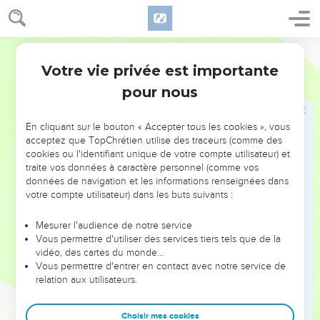
belle-fille, s’est prostituée. Maintenant elle est enceinte. »
Juda répond : « Faites-la sortir et brûlez-la vivante ! »
25
Pendant qu’on met Tamar dehors, elle envoie quelqu’un
Parole de Vie
dire à son beau-père : « Regarde ce sceau, ce cordon et ce
Votre vie privée est importante
Genèse
38
bâton. C’est de leur propriétaire que j’attends un enfant.
pour nous
Tâche de savoir à qui ils sont. »
26
Juda les reconnaît et il dit : « Elle a respecté la loi mieux
En cliquant sur le bouton « Accepter tous les cookies », vous
que moi. Je devais la donner pour femme à mon fils Chéla et
acceptez que TopChrétien utilise des traceurs (comme des
je ne l’ai pas fait. » Après cela, Juda ne s’unit plus jamais à
cookies ou l'identifiant unique de votre compte utilisateur) et
elle.
traite vos données à caractère personnel (comme vos
données de navigation et les informations renseignées dans
27
Au moment de l’accouchement, on s’aperçoit que Tamar a
votre compte utilisateur) dans les buts suivants :
des jumeaux.
28
Pendant l’accouchement, l’un des bébés présente une
Mesurer l'audience de notre service
Vous permettre d'utiliser des services tiers tels que de la
main, et la sage-femme la prend. Elle attache un fil rouge à
vidéo, des cartes du monde…
son poignet en disant : « Celui-ci est sorti le premier. »
Vous permettre d'entrer en contact avec notre service de
29
relation aux utilisateurs.
Mais l’enfant rentre sa main, et son frère sort le premier.
La sage-femme dit : « Quelle ouverture tu as faite ! » Alors
Juda appelle l’enfant Pérès, ce qui veut dire « Ouverture ».
Choisir mes cookies