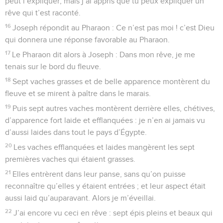
peut l’expliquer, mais j’ai appris que tu peux expliquer un
rêve qui t’est raconté.
16
Joseph répondit au Pharaon : Ce n’est pas moi ! c’est Dieu
qui donnera une réponse favorable au Pharaon.
17
Le Pharaon dit alors à Joseph : Dans mon rêve, je me
tenais sur le bord du fleuve.
18
Sept vaches grasses et de belle apparence montèrent du
fleuve et se mirent à paître dans le marais.
19
Puis sept autres vaches montèrent derrière elles, chétives,
d’apparence fort laide et efflanquées : je n’en ai jamais vu
d’aussi laides dans tout le pays d’Égypte.
20
Les vaches efflanquées et laides mangèrent les sept
premières vaches qui étaient grasses.
21
Elles entrèrent dans leur panse, sans qu’on puisse
reconnaître qu’elles y étaient entrées ; et leur aspect était
aussi laid qu’auparavant. Alors je m’éveillai.
22
J’ai encore vu ceci en rêve : sept épis pleins et beaux qui