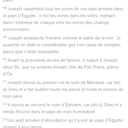
plein.
48
Joseph rassembla tous les vivres de ces sept années dans
le pays d’Égypte ; il mit les vivres dans les villes, mettant
dans l’intérieur de chaque ville les vivres des champs
environnants.
49
Joseph amassa du froment comme le sable de la mer ; la
quantité en était si considérable que l’on cessa de compter,
parce que c’était impossible.
50
Avant la (première) année de famine, il naquit à Joseph
deux fils, que lui enfanta Asnath, fille de Poti-Phéra, prêtre
d’Ôn.
51
Joseph donna au premier-né le nom de Manassé, car (dit-
il), Dieu m’a fait oublier toute ma peine et toute la maison de
mon père.
52
Il donna au second le nom d’Éphraïm, car (dit-il), Dieu m’a
rendu fécond dans le pays de mon humiliation.
53
Les sept années d’abondance qu’il y eut au pays d’Égypte
vinrent à leur terme,