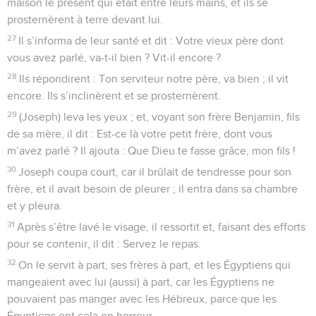
maison le présent qui était entre leurs mains, et ils se
prosternèrent à terre devant lui.
27
Il s’informa de leur santé et dit : Votre vieux père dont
vous avez parlé, va-t-il bien ? Vit-il encore ?
28
Ils répondirent : Ton serviteur notre père, va bien ; il vit
encore. Ils s’inclinèrent et se prosternèrent.
29
(Joseph) leva les yeux ; et, voyant son frère Benjamin, fils
de sa mère, il dit : Est-ce là votre petit frère, dont vous
m’avez parlé ? Il ajouta : Que Dieu te fasse grâce, mon fils !
30
Joseph coupa court, car il brûlait de tendresse pour son
frère, et il avait besoin de pleurer ; il entra dans sa chambre
et y pleura.
31
Après s’être lavé le visage, il ressortit et, faisant des efforts
pour se contenir, il dit : Servez le repas.
32
On le servit à part, ses frères à part, et les Égyptiens qui
mangeaient avec lui (aussi) à part, car les Égyptiens ne
pouvaient pas manger avec les Hébreux, parce que les
Égyptiens ont cela en horreur.