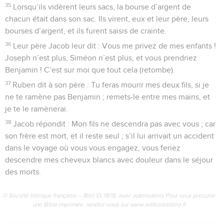
35
Lorsqu’ils vidèrent leurs sacs, la bourse d’argent de
chacun était dans son sac. Ils virent, eux et leur père, leurs
bourses d’argent, et ils furent saisis de crainte.
36
Leur père Jacob leur dit : Vous me privez de mes enfants !
Joseph n’est plus, Siméon n’est plus, et vous prendriez
Benjamin ! C’est sur moi que tout cela (retombe).
37
Ruben dit à son père : Tu feras mourir mes deux fils, si je
ne te ramène pas Benjamin ; remets-le entre mes mains, et
je te le ramènerai.
38
Jacob répondit : Mon fils ne descendra pas avec vous ; car
son frère est mort, et il reste seul ; s’il lui arrivait un accident
dans le voyage où vous vous engagez, vous feriez
descendre mes cheveux blancs avec douleur dans le séjour
des morts.
© Société biblique française – Bibli’O, 1978, avec autorisation. Pour vous procurer
une Bible imprimée, rendez-vous sur www.editionsbiblio.fr