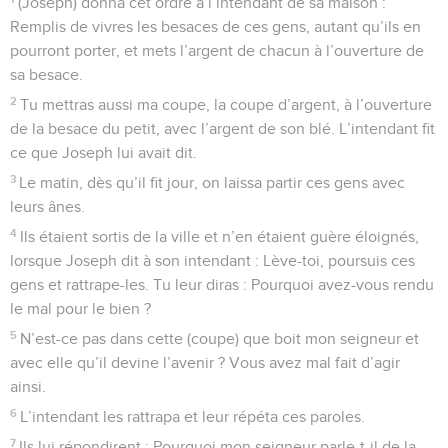
(Joseph) donna cet ordre à l’intendant de sa maison :
Remplis de vivres les besaces de ces gens, autant qu’ils en
pourront porter, et mets l’argent de chacun à l’ouverture de
sa besace.
2
Tu mettras aussi ma coupe, la coupe d’argent, à l’ouverture
de la besace du petit, avec l’argent de son blé. L’intendant fit
ce que Joseph lui avait dit.
3
Le matin, dès qu’il fit jour, on laissa partir ces gens avec
leurs ânes.
4
Ils étaient sortis de la ville et n’en étaient guère éloignés,
lorsque Joseph dit à son intendant : Lève-toi, poursuis ces
gens et rattrape-les. Tu leur diras : Pourquoi avez-vous rendu
le mal pour le bien ?
5
N’est-ce pas dans cette (coupe) que boit mon seigneur et
avec elle qu’il devine l’avenir ? Vous avez mal fait d’agir
ainsi.
6
L’intendant les rattrapa et leur répéta ces paroles.
7
Ils lui répondirent : Pourquoi mon seigneur parle-t-il de la