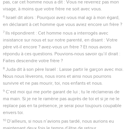
pas, car cet homme nous a dit : Vous ne reverrez pas mon
visage, à moins que votre frère ne soit avec vous.
6
Israël dit alors : Pourquoi avez-vous mal agi à mon égard,
en déclarant à cet homme que vous aviez encore un frère ?
7
Ils répondirent : Cet homme nous a interrogés avec
insistance sur nous et sur notre parenté, en disant : Votre
père vit-il encore ? avez-vous un frère ? Et nous avons
répondu à ces questions. Pouvions-nous savoir qu’il dirait :
Faites descendre votre frère ?
8
Juda dit à son père Israël : Laisse partir le garçon avec moi.
Nous nous lèverons, nous irons et ainsi nous pourrons
survivre et ne pas mourir, toi, nos enfants et nous.
9
C’est moi qui me porte garant de lui ; tu le réclameras de
ma main. Si je ne le ramène pas auprès de toi et si je ne le
replace pas en ta présence, je serai pour toujours coupable
envers toi.
10
D’ailleurs, si nous n’avions pas tardé, nous aurions eu
maintenant deux fois le temps d’être de retour.