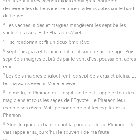
Puis sept autres vaches laides et maigres montèrent
derrière elles du fleuve et se tinrent à leurs côtés sur le bord
du fleuve.
4
Les vaches laides et maigres mangèrent les sept belles
vaches grasses. Et le Pharaon s’éveilla.
5
Il se rendormit et fit un deuxième rêve.
6
Sept épis gras et beaux montaient sur une même tige. Puis
sept épis maigres et brûlés par le vent d’est poussaient après
eux.
7
Les épis maigres engloutirent les sept épis gras et pleins. Et
le Pharaon s’éveilla. Voilà le rêve.
8
Le matin, le Pharaon eut l’esprit agité et fit appeler tous les
magiciens et tous les sages de l’Égypte. Le Pharaon leur
raconta ses rêves. Mais personne ne put les expliquer au
Pharaon.
9
Alors le grand échanson prit la parole et dit au Pharaon : Je
vais rappeler aujourd’hui le souvenir de ma faute.