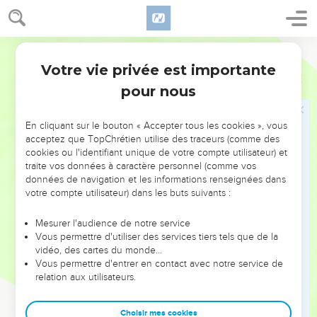
trois corbeilles de pain blanc sur ma tête.
17
Dans la corbeille la plus élevée il y avait de tout ce que fait
Segond 1978 (Colombe)
un panetier pour la nourriture du Pharaon. Or, les oiseaux la
Votre vie privée est importante
mangeaient dans la corbeille au-dessus de ma tête.
Genèse
40
pour nous
18
Joseph répondit en ces termes : Voici l’explication : Les
trois corbeilles sont trois jours.
En cliquant sur le bouton « Accepter tous les cookies », vous
19
Encore trois jours, et le Pharaon relèvera ta tête au-dessus
acceptez que TopChrétien utilise des traceurs (comme des
de toi, te fera pendre à un bois, et les oiseaux mangeront ta
cookies ou l'identifiant unique de votre compte utilisateur) et
chair.
traite vos données à caractère personnel (comme vos
données de navigation et les informations renseignées dans
20
Le troisième jour, jour (anniversaire) de la naissance du
votre compte utilisateur) dans les buts suivants :
Pharaon, il fit un festin pour tous ses serviteurs, et il releva la
tête du grand échanson et la tête du grand panetier, au
Mesurer l'audience de notre service
milieu de ses serviteurs :
Vous permettre d'utiliser des services tiers tels que de la
vidéo, des cartes du monde…
21
il rétablit le grand échanson dans sa fonction ; et celui-ci
Vous permettre d'entrer en contact avec notre service de
mit la coupe dans la main du Pharaon,
relation aux utilisateurs.
22
mais il fit pendre le grand panetier, selon l’explication que
Joseph leur avait donnée.
Choisir mes cookies