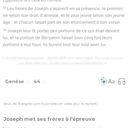
33
Les frères de Joseph s’assirent en sa présence, le premier-
né selon son droit d’aînesse, et le plus jeune selon son jeune
âge ; et chacun faisait part de son étonnement à son voisin.
34
Joseph leur fit porter des portions de ce qui était devant
lui, et la portion de Benjamin faisait bien cinq fois leurs
portions à eux tous. Ils burent tout leur soûl avec lui.
© Société biblique française – Bibli’O, 1978, avec autorisation. Pour vous procurer
une Bible imprimée, rendez-vous sur www.editionsbiblio.fr
Genèse
44
Seuls les Évangiles sont disponibles en vidéo pour le moment.
Joseph met ses frères à l'épreuve
1