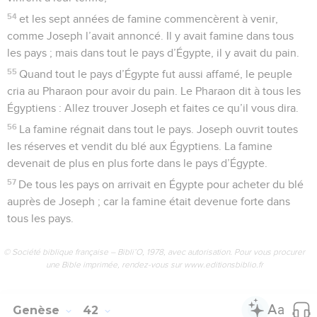
54
et les sept années de famine commencèrent à venir,
comme Joseph l’avait annoncé. Il y avait famine dans tous
les pays ; mais dans tout le pays d’Égypte, il y avait du pain.
55
Quand tout le pays d’Égypte fut aussi affamé, le peuple
cria au Pharaon pour avoir du pain. Le Pharaon dit à tous les
Égyptiens : Allez trouver Joseph et faites ce qu’il vous dira.
56
La famine régnait dans tout le pays. Joseph ouvrit toutes
les réserves et vendit du blé aux Égyptiens. La famine
devenait de plus en plus forte dans le pays d’Égypte.
57
De tous les pays on arrivait en Égypte pour acheter du blé
auprès de Joseph ; car la famine était devenue forte dans
tous les pays.
© Société biblique française – Bibli’O, 1978, avec autorisation. Pour vous procurer
une Bible imprimée, rendez-vous sur www.editionsbiblio.fr
Genèse
42