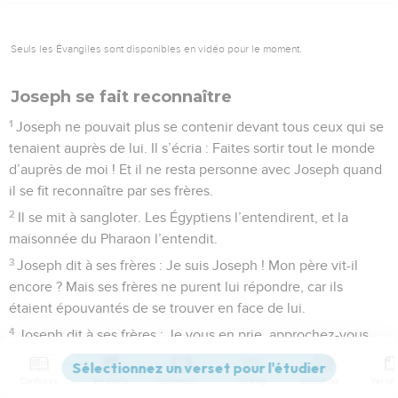
Seuls les Évangiles sont disponibles en vidéo pour le moment.
Joseph se fait reconnaître
1
Joseph ne pouvait plus se contenir devant tous ceux qui se
tenaient auprès de lui. Il s’écria : Faites sortir tout le monde
d’auprès de moi ! Et il ne resta personne avec Joseph quand
il se fit reconnaître par ses frères.
2
Il se mit à sangloter. Les Égyptiens l’entendirent, et la
maisonnée du Pharaon l’entendit.
3
Joseph dit à ses frères : Je suis Joseph ! Mon père vit-il
encore ? Mais ses frères ne purent lui répondre, car ils
étaient épouvantés de se trouver en face de lui.
4
Joseph dit à ses frères : Je vous en prie, approchez-vous
de moi. Alors ils s’approchèrent. Il dit : Je suis Joseph, votre
frère, que vous avez vendu pour être mené en Égypte.
Contenus
Versions
Commentaires
Strong
Dictionnaire