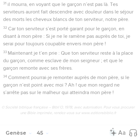
31
il mourra, en voyant que le garçon n’est pas là. Tes
serviteurs auront fait descendre avec douleur dans le séjour
des morts les cheveux blancs de ton serviteur, notre père.
32
Car ton serviteur s’est porté garant pour le garçon, en
disant à mon père : Si je ne le ramène pas auprès de toi, je
serai pour toujours coupable envers mon père !
33
Maintenant je t’en prie : Que ton serviteur reste à la place
du garçon, comme esclave de mon seigneur ; et que le
garçon remonte avec ses frères.
34
Comment pourrai-je remonter auprès de mon père, si le
garçon n’est point avec moi ? Ah ! que mon regard ne
s’arrête pas sur le malheur qui atteindra mon père !
© Société biblique française – Bibli’O, 1978, avec autorisation. Pour vous procurer
une Bible imprimée, rendez-vous sur www.editionsbiblio.fr
Genèse
45