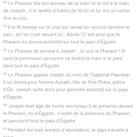
42
Le Pharaon ôta son anneau de sa main et le mit à la main
de Joseph ; il le revêtit d’habits de fin lin et lui mit un collier
d’or au cou.
43
Il le fit monter sur le char qui venait en second derrière le
sien ; et l’on criait devant lui : Abrék ! C’est ainsi que le
Pharaon lui donna (autorité) sur tout le pays d’Égypte.
44
Le Pharaon dit encore à Joseph : Je suis le Pharaon ! Et
sans ta permission personne ne lèvera la main ni le pied
dans tout le pays d’Égypte.
45
Le Pharaon appela Joseph du nom de Tsaphnat-Paenéah.
Il lui donna pour femme Asnath, fille de Poti-Phéra, prêtre
d’Ôn. Joseph sortit alors pour (prendre autorité) sur le pays
d’Égypte.
46
Joseph était âgé de trente ans lorsqu’il se présenta devant
le Pharaon, roi d’Égypte ; il sortit de la présence du Pharaon,
et parcourut tout le pays d’Égypte.
47
Pendant les sept années d’abondance, le pays travailla à