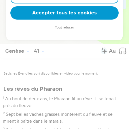
23
Le grand échanson ne se souvint pas de Joseph. Il
Accepter tous les cookies
l’oublia.
© Société biblique française – Bibli’O, 1978, avec autorisation. Pour vous procurer
Tout refuser
une Bible imprimée, rendez-vous sur www.editionsbiblio.fr
Genèse
41
Seuls les Évangiles sont disponibles en vidéo pour le moment.
Les rêves du Pharaon
1
Au bout de deux ans, le Pharaon fit un rêve : il se tenait
près du fleuve.
2
Sept belles vaches grasses montèrent du fleuve et se
mirent à paître dans le marais.
3