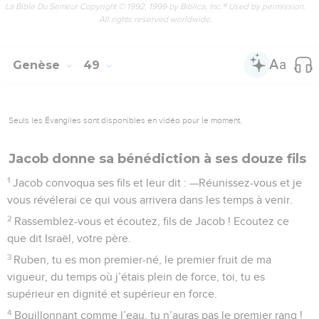
La Bible Du Semeur Copyright © 1992, 1999 by Biblica, Inc.® Used by permission.
All rights reserved worldwide.
Genèse
49
Seuls les Évangiles sont disponibles en vidéo pour le moment.
Jacob donne sa bénédiction à ses douze fils
1
Jacob convoqua ses fils et leur dit : —Réunissez-vous et je
vous révélerai ce qui vous arrivera dans les temps à venir.
2
Rassemblez-vous et écoutez, fils de Jacob ! Ecoutez ce
que dit Israël, votre père.
3
Ruben, tu es mon premier-né, le premier fruit de ma
vigueur, du temps où j’étais plein de force, toi, tu es
supérieur en dignité et supérieur en force.
4
Bouillonnant comme l’eau, tu n’auras pas le premier rang !