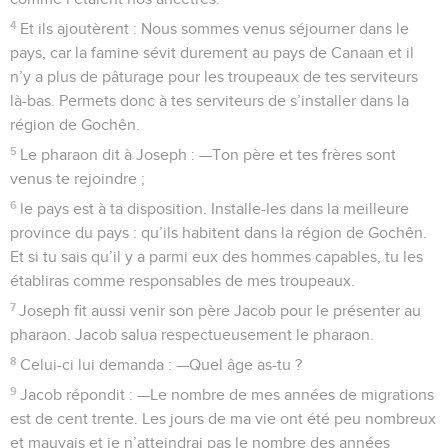
4
Et ils ajoutèrent : Nous sommes venus séjourner dans le
pays, car la famine sévit durement au pays de Canaan et il
n’y a plus de pâturage pour les troupeaux de tes serviteurs
là-bas. Permets donc à tes serviteurs de s’installer dans la
région de Gochên.
5
Le pharaon dit à Joseph : —Ton père et tes frères sont
venus te rejoindre ;
6
le pays est à ta disposition. Installe-les dans la meilleure
province du pays : qu’ils habitent dans la région de Gochên.
Et si tu sais qu’il y a parmi eux des hommes capables, tu les
établiras comme responsables de mes troupeaux.
7
Joseph fit aussi venir son père Jacob pour le présenter au
pharaon. Jacob salua respectueusement le pharaon.
8
Celui-ci lui demanda : —Quel âge as-tu ?
9
Jacob répondit : —Le nombre de mes années de migrations
est de cent trente. Les jours de ma vie ont été peu nombreux
et mauvais et je n’atteindrai pas le nombre des années