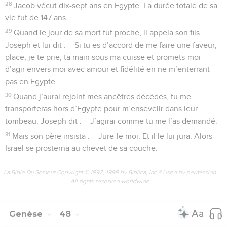
28
Jacob vécut dix-sept ans en Egypte. La durée totale de sa
vie fut de 147 ans.
29
Quand le jour de sa mort fut proche, il appela son fils
Joseph et lui dit : —Si tu es d’accord de me faire une faveur,
place, je te prie, ta main sous ma cuisse et promets-moi
d’agir envers moi avec amour et fidélité en ne m’enterrant
pas en Egypte.
30
Quand j’aurai rejoint mes ancêtres décédés, tu me
transporteras hors d’Egypte pour m’ensevelir dans leur
tombeau. Joseph dit : —J’agirai comme tu me l’as demandé.
31
Mais son père insista : —Jure-le moi. Et il le lui jura. Alors
Israël se prosterna au chevet de sa couche.
La Bible Du Semeur Copyright © 1992, 1999 by Biblica, Inc.® Used by permission.
All rights reserved worldwide.
Genèse
48