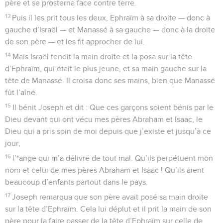
père et se prosterna face contre terre.
13
Puis il les prit tous les deux, Ephraïm à sa droite — donc à
gauche d’Israël — et Manassé à sa gauche — donc à la droite
de son père — et les fit approcher de lui.
14
Mais Israël tendit la main droite et la posa sur la tête
d’Ephraïm, qui était le plus jeune, et sa main gauche sur la
tête de Manassé. Il croisa donc ses mains, bien que Manassé
fût l’aîné.
15
Il bénit Joseph et dit : Que ces garçons soient bénis par le
Dieu devant qui ont vécu mes pères Abraham et Isaac, le
Dieu qui a pris soin de moi depuis que j’existe et jusqu’à ce
jour,
16
l’*ange qui m’a délivré de tout mal. Qu’ils perpétuent mon
nom et celui de mes pères Abraham et Isaac ! Qu’ils aient
beaucoup d’enfants partout dans le pays.
17
Joseph remarqua que son père avait posé sa main droite
sur la tête d’Ephraïm. Cela lui déplut et il prit la main de son
père pour la faire passer de la tête d’Ephraïm sur celle de