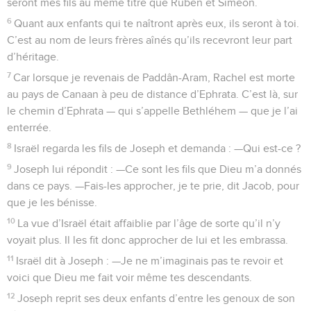
seront mes fils au même titre que Ruben et Siméon.
6
Quant aux enfants qui te naîtront après eux, ils seront à toi.
C’est au nom de leurs frères aînés qu’ils recevront leur part
d’héritage.
7
Car lorsque je revenais de Paddân-Aram, Rachel est morte
au pays de Canaan à peu de distance d’Ephrata. C’est là, sur
le chemin d’Ephrata — qui s’appelle Bethléhem — que je l’ai
enterrée.
8
Israël regarda les fils de Joseph et demanda : —Qui est-ce ?
9
Joseph lui répondit : —Ce sont les fils que Dieu m’a donnés
dans ce pays. —Fais-les approcher, je te prie, dit Jacob, pour
que je les bénisse.
10
La vue d’Israël était affaiblie par l’âge de sorte qu’il n’y
voyait plus. Il les fit donc approcher de lui et les embrassa.
11
Israël dit à Joseph : —Je ne m’imaginais pas te revoir et
voici que Dieu me fait voir même tes descendants.
12
Joseph reprit ses deux enfants d’entre les genoux de son