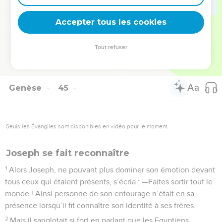
jeune garçon ? Ah, que je ne sois pas témoin du malheur qui
Accepter tous les cookies
frapperait mon père !
La Bible Du Semeur Copyright © 1992, 1999 by Biblica, Inc.® Used by permission.
Tout refuser
All rights reserved worldwide.
Genèse
45
Seuls les Évangiles sont disponibles en vidéo pour le moment.
Joseph se fait reconnaître
1
Alors Joseph, ne pouvant plus dominer son émotion devant
tous ceux qui étaient présents, s’écria : —Faites sortir tout le
monde ! Ainsi personne de son entourage n’était en sa
présence lorsqu’il fit connaître son identité à ses frères.
2
Mais il sanglotait si fort en parlant que les Egyptiens