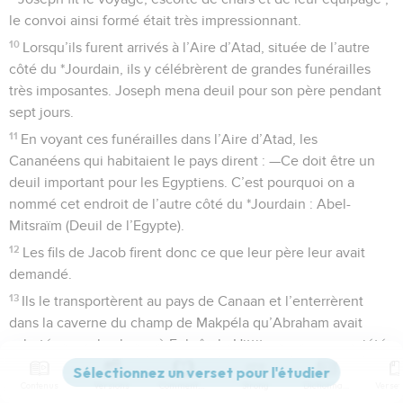
le convoi ainsi formé était très impressionnant.
10
Lorsqu’ils furent arrivés à l’Aire d’Atad, située de l’autre
côté du *Jourdain, ils y célébrèrent de grandes funérailles
très imposantes. Joseph mena deuil pour son père pendant
sept jours.
11
En voyant ces funérailles dans l’Aire d’Atad, les
Cananéens qui habitaient le pays dirent : —Ce doit être un
deuil important pour les Egyptiens. C’est pourquoi on a
nommé cet endroit de l’autre côté du *Jourdain : Abel-
Mitsraïm (Deuil de l’Egypte).
12
Les fils de Jacob firent donc ce que leur père leur avait
demandé.
13
Ils le transportèrent au pays de Canaan et l’enterrèrent
dans la caverne du champ de Makpéla qu’Abraham avait
achetée avec le champ à Ephrôn le Hittite, comme propriété
funéraire vis-à-vis de Mamré.
Contenus
Versions
Commentaires
Strong
Dictionnaire
14
Après avoir enterré son père, Joseph revint en Egypte