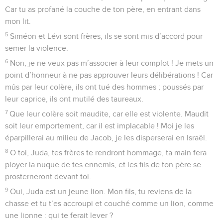
Car tu as profané la couche de ton père, en entrant dans
mon lit.
5
Siméon et Lévi sont frères, ils se sont mis d’accord pour
semer la violence.
6
Non, je ne veux pas m’associer à leur complot ! Je mets un
point d’honneur à ne pas approuver leurs délibérations ! Car
mûs par leur colère, ils ont tué des hommes ; poussés par
leur caprice, ils ont mutilé des taureaux.
7
Que leur colère soit maudite, car elle est violente. Maudit
soit leur emportement, car il est implacable ! Moi je les
éparpillerai au milieu de Jacob, je les disperserai en Israël.
8
O toi, Juda, tes frères te rendront hommage, ta main fera
ployer la nuque de tes ennemis, et les fils de ton père se
prosterneront devant toi.
9
Oui, Juda est un jeune lion. Mon fils, tu reviens de la
chasse et tu t’es accroupi et couché comme un lion, comme
une lionne : qui te ferait lever ?