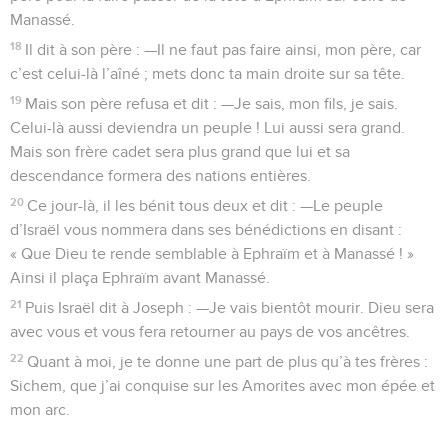
Manassé.
18
Il dit à son père : —Il ne faut pas faire ainsi, mon père, car
c’est celui-là l’aîné ; mets donc ta main droite sur sa tête.
19
Mais son père refusa et dit : —Je sais, mon fils, je sais.
Celui-là aussi deviendra un peuple ! Lui aussi sera grand.
Mais son frère cadet sera plus grand que lui et sa
descendance formera des nations entières.
20
Ce jour-là, il les bénit tous deux et dit : —Le peuple
d’Israël vous nommera dans ses bénédictions en disant :
« Que Dieu te rende semblable à Ephraïm et à Manassé ! »
Ainsi il plaça Ephraïm avant Manassé.
21
Puis Israël dit à Joseph : —Je vais bientôt mourir. Dieu sera
avec vous et vous fera retourner au pays de vos ancêtres.
22
Quant à moi, je te donne une part de plus qu’à tes frères :
Sichem, que j’ai conquise sur les Amorites avec mon épée et
mon arc.