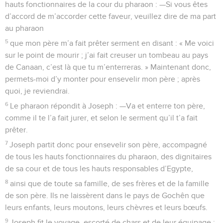
hauts fonctionnaires de la cour du pharaon : —Si vous êtes
d’accord de m’accorder cette faveur, veuillez dire de ma part
au pharaon
5
que mon père m’a fait prêter serment en disant : « Me voici
sur le point de mourir ; j’ai fait creuser un tombeau au pays
de Canaan, c’est là que tu m’enterreras. » Maintenant donc,
permets-moi d’y monter pour ensevelir mon père ; après
quoi, je reviendrai.
6
Le pharaon répondit à Joseph : —Va et enterre ton père,
comme il te l’a fait jurer, et selon le serment qu’il t’a fait
prêter.
7
Joseph partit donc pour ensevelir son père, accompagné
de tous les hauts fonctionnaires du pharaon, des dignitaires
de sa cour et de tous les hauts responsables d’Egypte,
8
ainsi que de toute sa famille, de ses frères et de la famille
de son père. Ils ne laissèrent dans le pays de Gochên que
leurs enfants, leurs moutons, leurs chèvres et leurs bœufs.
9
Joseph fit le voyage, escorté de chars et de leur équipage ;