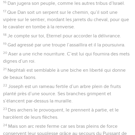
16
Dan jugera son peuple, comme les autres tribus d’Israël.
17
Que Dan soit un serpent sur le chemin, qu’il soit une
vipère sur le sentier, mordant les jarrets du cheval, pour que
le cavalier en tombe à la renverse.
18
Je compte sur toi, Eternel pour accorder la délivrance.
19
Gad agressé par une troupe l’assaillira et il la poursuivra.
20
Aser a une riche nourriture. C’est lui qui fournira des mets
dignes d’un roi.
21
Nephtali est semblable à une biche en liberté qui donne
de beaux faons.
22
Joseph est un rameau fertile d’un arbre plein de fruits
planté près d’une source. Ses branches grimpent et
s’élancent par-dessus la muraille.
23
Des archers le provoquent, le prennent à partie, et le
harcèlent de leurs flèches.
24
Mais son arc reste ferme car ses bras pleins de force
conservent leur souplesse grâce au secours du Puissant de