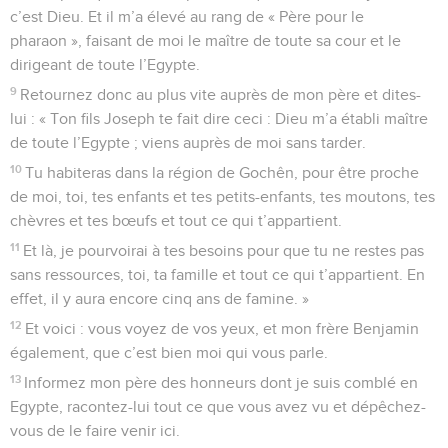
c’est Dieu. Et il m’a élevé au rang de « Père pour le
pharaon », faisant de moi le maître de toute sa cour et le
dirigeant de toute l’Egypte.
9
Retournez donc au plus vite auprès de mon père et dites-
lui : « Ton fils Joseph te fait dire ceci : Dieu m’a établi maître
de toute l’Egypte ; viens auprès de moi sans tarder.
10
Tu habiteras dans la région de Gochên, pour être proche
de moi, toi, tes enfants et tes petits-enfants, tes moutons, tes
chèvres et tes bœufs et tout ce qui t’appartient.
11
Et là, je pourvoirai à tes besoins pour que tu ne restes pas
sans ressources, toi, ta famille et tout ce qui t’appartient. En
effet, il y aura encore cinq ans de famine. »
12
Et voici : vous voyez de vos yeux, et mon frère Benjamin
également, que c’est bien moi qui vous parle.
13
Informez mon père des honneurs dont je suis comblé en
Egypte, racontez-lui tout ce que vous avez vu et dépêchez-
vous de le faire venir ici.