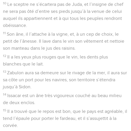
10
Le sceptre ne s’écartera pas de Juda, et l’insigne de chef
ne sera pas ôté d’entre ses pieds jusqu’à la venue de celui
auquel ils appartiennent et à qui tous les peuples rendront
obéissance.
11
Son âne, il l’attache à la vigne, et, à un cep de choix, le
petit de l’ânesse. Il lave dans le vin son vêtement et nettoie
son manteau dans le jus des raisins.
12
Il a les yeux plus rouges que le vin, les dents plus
blanches que le lait.
13
Zabulon aura sa demeure sur le rivage de la mer, il aura sur
sa côte un port pour les navires, son territoire s’étendra
jusqu’à Sidon.
14
Issacar est un âne très vigoureux couché au beau milieu
de deux enclos.
15
Il a trouvé que le repos est bon, que le pays est agréable, il
tend l’épaule pour porter le fardeau, et il s’assujettit à la
corvée.