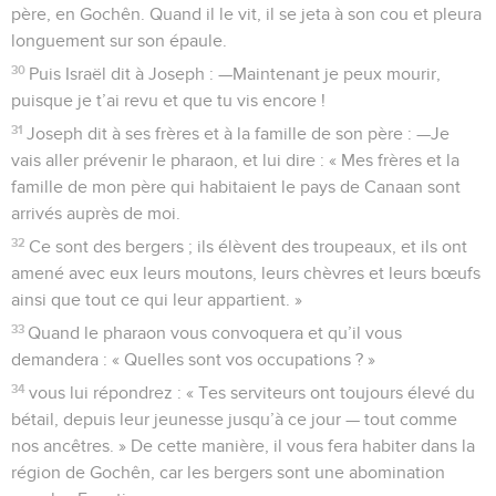
père, en Gochên. Quand il le vit, il se jeta à son cou et pleura
longuement sur son épaule.
30
Puis Israël dit à Joseph : —Maintenant je peux mourir,
puisque je t’ai revu et que tu vis encore !
31
Joseph dit à ses frères et à la famille de son père : —Je
vais aller prévenir le pharaon, et lui dire : « Mes frères et la
famille de mon père qui habitaient le pays de Canaan sont
arrivés auprès de moi.
32
Ce sont des bergers ; ils élèvent des troupeaux, et ils ont
amené avec eux leurs moutons, leurs chèvres et leurs bœufs
ainsi que tout ce qui leur appartient. »
33
Quand le pharaon vous convoquera et qu’il vous
demandera : « Quelles sont vos occupations ? »
34
vous lui répondrez : « Tes serviteurs ont toujours élevé du
bétail, depuis leur jeunesse jusqu’à ce jour — tout comme
nos ancêtres. » De cette manière, il vous fera habiter dans la
région de Gochên, car les bergers sont une abomination