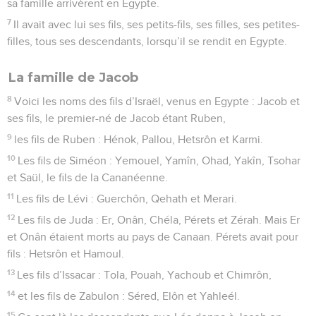
sa famille arrivèrent en Egypte.
7
Il avait avec lui ses fils, ses petits-fils, ses filles, ses petites-
filles, tous ses descendants, lorsqu’il se rendit en Egypte.
La famille de Jacob
8
Voici les noms des fils d’Israël, venus en Egypte : Jacob et
ses fils, le premier-né de Jacob étant Ruben,
9
les fils de Ruben : Hénok, Pallou, Hetsrôn et Karmi.
10
Les fils de Siméon : Yemouel, Yamîn, Ohad, Yakîn, Tsohar
et Saül, le fils de la Cananéenne.
11
Les fils de Lévi : Guerchôn, Qehath et Merari.
12
Les fils de Juda : Er, Onân, Chéla, Pérets et Zérah. Mais Er
et Onân étaient morts au pays de Canaan. Pérets avait pour
fils : Hetsrôn et Hamoul.
13
Les fils d’Issacar : Tola, Pouah, Yachoub et Chimrôn,
14
et les fils de Zabulon : Séred, Elôn et Yahleél.
15