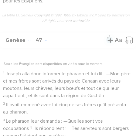
pour les Egyptiens.
La Bible Du Semeur Copyright © 1992, 1999 by Biblica, Inc.® Used by permission.
All rights reserved worldwide.
Genèse
47
Seuls les Évangiles sont disponibles en vidéo pour le moment.
1
Joseph alla donc informer le pharaon et lui dit : —Mon père
et mes frères sont arrivés du pays de Canaan avec leurs
moutons, leurs chèvres, leurs bœufs et tout ce qui leur
appartient ; et ils sont dans la région de Gochên.
2
Il avait emmené avec lui cinq de ses frères qu’il présenta
au pharaon.
3
Le pharaon leur demanda : —Quelles sont vos
occupations ? Ils répondirent : —Tes serviteurs sont bergers
comme l’étaient nos ancêtres.