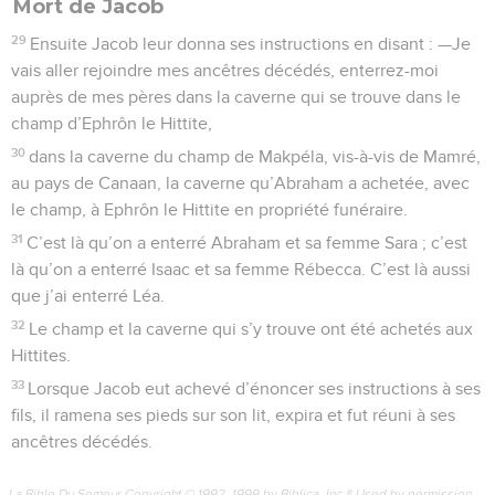
Mort de Jacob
29
Ensuite Jacob leur donna ses instructions en disant : —Je
vais aller rejoindre mes ancêtres décédés, enterrez-moi
auprès de mes pères dans la caverne qui se trouve dans le
champ d’Ephrôn le Hittite,
30
dans la caverne du champ de Makpéla, vis-à-vis de Mamré,
au pays de Canaan, la caverne qu’Abraham a achetée, avec
le champ, à Ephrôn le Hittite en propriété funéraire.
31
C’est là qu’on a enterré Abraham et sa femme Sara ; c’est
là qu’on a enterré Isaac et sa femme Rébecca. C’est là aussi
que j’ai enterré Léa.
32
Le champ et la caverne qui s’y trouve ont été achetés aux
Hittites.
33
Lorsque Jacob eut achevé d’énoncer ses instructions à ses
fils, il ramena ses pieds sur son lit, expira et fut réuni à ses
ancêtres décédés.
La Bible Du Semeur Copyright © 1992, 1999 by Biblica, Inc.® Used by permission.