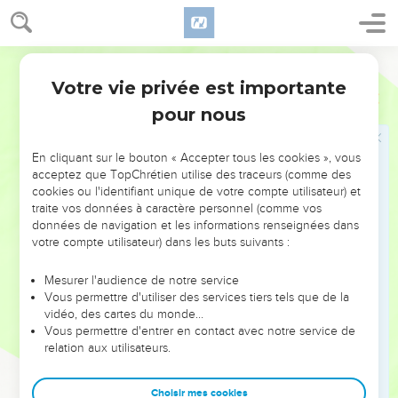
par une bête sauvage, car je ne l’ai jamais revu.
29
Si vous prenez encore celui-ci pour l’emmener loin de moi
et qu’il lui arrive malheur, vous me ferez mourir de douleur à
Semeur
mon grand âge. »
Votre vie privée est importante
Genèse
44
30
Maintenant donc, si je retourne auprès de ton serviteur
pour nous
mon père sans ramener avec nous le jeune homme auquel il
est tellement attaché,
En cliquant sur le bouton « Accepter tous les cookies », vous
31
quand il constatera son absence, il mourra, et tes
acceptez que TopChrétien utilise des traceurs (comme des
serviteurs seront responsables de l’avoir fait mourir de
cookies ou l'identifiant unique de votre compte utilisateur) et
traite vos données à caractère personnel (comme vos
douleur dans son grand âge.
données de navigation et les informations renseignées dans
32
Car moi, ton serviteur, j’ai pris la responsabilité du jeune
votre compte utilisateur) dans les buts suivants :
homme devant mon père ; je lui ai dit : « Si je ne te le
ramène pas, je serai pour toujours coupable envers mon
Mesurer l'audience de notre service
Vous permettre d'utiliser des services tiers tels que de la
père. »
vidéo, des cartes du monde…
33
Maintenant donc, je te prie, permets à ton serviteur de
Vous permettre d'entrer en contact avec notre service de
relation aux utilisateurs.
rester comme esclave de mon seigneur à la place du jeune
homme, et qu’il reparte avec ses frères.
Choisir mes cookies
34
Comment pourrais-je retourner chez mon père sans le