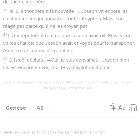
de Jacob, leur père.
26
Ils lui annoncèrent la nouvelle : « Joseph vit encore, et
c’est même lui qui gouverne toute l’Egypte. » Mais il ne
réagit pas parce qu’il ne les croyait pas.
27
Ils lui répétèrent tout ce que Joseph avait dit. Puis Jacob
vit les chariots que Joseph avait envoyés pour le transporter.
Alors ce fut comme s’il reprit vie.
28
Et Israël déclara : —Oui, je suis convaincu : Joseph mon
fils est encore en vie, j’irai le voir avant de mourir.
La Bible Du Semeur Copyright © 1992, 1999 by Biblica, Inc.® Used by permission.
All rights reserved worldwide.
Genèse
46
Seuls les Évangiles sont disponibles en vidéo pour le moment.