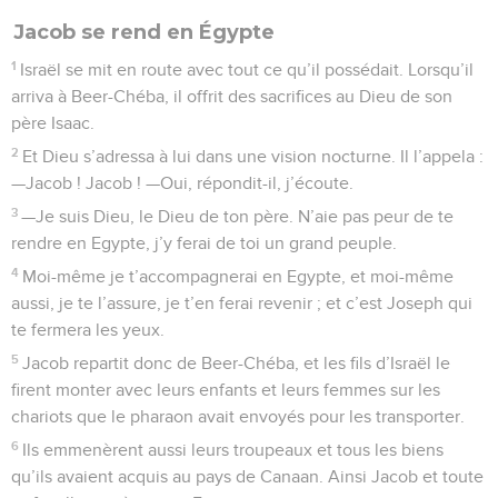
Jacob se rend en Égypte
1
Israël se mit en route avec tout ce qu’il possédait. Lorsqu’il
arriva à Beer-Chéba, il offrit des sacrifices au Dieu de son
père Isaac.
2
Et Dieu s’adressa à lui dans une vision nocturne. Il l’appela :
—Jacob ! Jacob ! —Oui, répondit-il, j’écoute.
3
—Je suis Dieu, le Dieu de ton père. N’aie pas peur de te
rendre en Egypte, j’y ferai de toi un grand peuple.
4
Moi-même je t’accompagnerai en Egypte, et moi-même
aussi, je te l’assure, je t’en ferai revenir ; et c’est Joseph qui
te fermera les yeux.
5
Jacob repartit donc de Beer-Chéba, et les fils d’Israël le
firent monter avec leurs enfants et leurs femmes sur les
chariots que le pharaon avait envoyés pour les transporter.
6
Ils emmenèrent aussi leurs troupeaux et tous les biens
qu’ils avaient acquis au pays de Canaan. Ainsi Jacob et toute