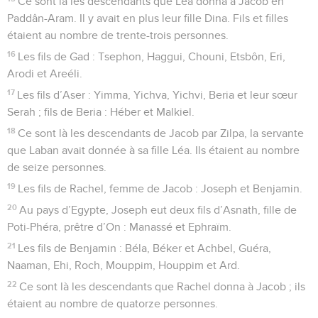
Ce sont là les descendants que Léa donna à Jacob en
Paddân-Aram. Il y avait en plus leur fille Dina. Fils et filles
étaient au nombre de trente-trois personnes.
16
Les fils de Gad : Tsephon, Haggui, Chouni, Etsbôn, Eri,
Arodi et Areéli.
17
Les fils d’Aser : Yimma, Yichva, Yichvi, Beria et leur sœur
Serah ; fils de Beria : Héber et Malkiel.
18
Ce sont là les descendants de Jacob par Zilpa, la servante
que Laban avait donnée à sa fille Léa. Ils étaient au nombre
de seize personnes.
19
Les fils de Rachel, femme de Jacob : Joseph et Benjamin.
20
Au pays d’Egypte, Joseph eut deux fils d’Asnath, fille de
Poti-Phéra, prêtre d’On : Manassé et Ephraïm.
21
Les fils de Benjamin : Béla, Béker et Achbel, Guéra,
Naaman, Ehi, Roch, Mouppim, Houppim et Ard.
22
Ce sont là les descendants que Rachel donna à Jacob ; ils
étaient au nombre de quatorze personnes.