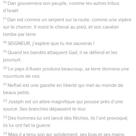
16
Dan gouvernera son peuple, comme les autres tribus
d’Israël.
17
Dan est comme un serpent sur la route, comme une vipère
sur le chemin. Il mord le cheval au pied, et son cavalier
tombe par terre.
18
SEIGNEUR, j’espère que tu me sauveras !
19
Quand les bandits attaquent Gad, il se défend et les
poursuit.
20
Le pays d’Asser produira beaucoup, sa terre donnera une
nourriture de rois.
21
Neftali est une gazelle en liberté qui met au monde de
beaux petits.
22
Joseph est un arbre magnifique qui pousse près d’une
source. Ses branches dépassent le mur.
23
Des hommes lui ont lancé des flèches, ils l’ont provoqué,
ils lui ont fait la guerre.
24
Mais il a tenu son arc solidement, ses bras et ses mains