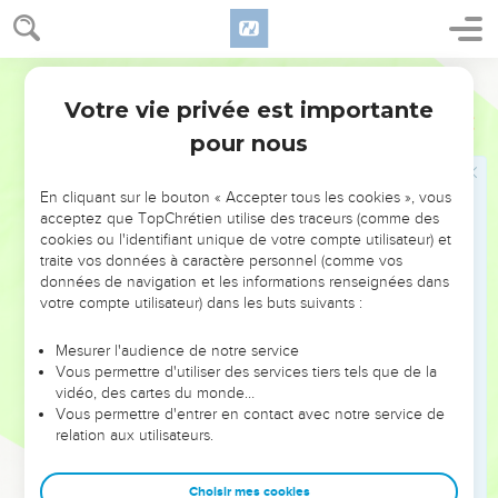
28
L’un des deux m’a quitté et j’ai dit : Une bête sauvage l’a
sûrement dévoré. En effet, jusqu’à maintenant, je ne l’ai
Parole de Vie
jamais revu.
Votre vie privée est importante
Genèse
44
29
Vous voulez encore m’enlever ce fils ! Je suis vieux. Si un
pour nous
malheur lui arrive, je mourrai de chagrin par votre faute.”
30
« Maintenant donc, Monsieur le Gouverneur, je ne peux
En cliquant sur le bouton « Accepter tous les cookies », vous
pas rentrer chez mon père sans ramener l’enfant.
acceptez que TopChrétien utilise des traceurs (comme des
31
La vie de mon père est trop liée à la sienne. S’il ne le voit
cookies ou l'identifiant unique de votre compte utilisateur) et
traite vos données à caractère personnel (comme vos
pas revenir, il va mourir. Nous serons alors coupables de
données de navigation et les informations renseignées dans
l’avoir fait mourir de chagrin dans sa vieillesse.
votre compte utilisateur) dans les buts suivants :
32
De plus, j’ai déclaré que j’étais responsable de l’enfant
devant mon père. Je lui ai dit : “Si je ne le ramène pas auprès
Mesurer l'audience de notre service
Vous permettre d'utiliser des services tiers tels que de la
de toi, je porterai cette faute devant toi toute ma vie.”
vidéo, des cartes du monde…
33
Je t’en prie, permets-moi de rester ici comme esclave à
Vous permettre d'entrer en contact avec notre service de
relation aux utilisateurs.
ton service, à la place de l’enfant. Laisse-le repartir avec ses
frères.
Choisir mes cookies
34
Je ne pourrai jamais retourner chez mon père si l’enfant