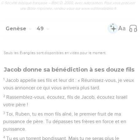
© Société biblique française – Bibli’O, 2000, avec autorisation. Pour vous procurer
une Bible imprimée, rendez-vous sur www.editionsbiblio.fr
Genèse
49
Seuls les Évangiles sont disponibles en vidéo pour le moment.
Jacob donne sa bénédiction à ses douze fils
1
Jacob appelle ses fils et leur dit : « Réunissez-vous, je veux
vous annoncer ce qui vous arrivera plus tard.
2
Rassemblez-vous, écoutez, fils de Jacob, écoutez Israël
votre père !
3
Toi, Ruben, tu es mon fils aîné, le premier fruit de ma
puissance de père. Tu dépasses tes frères en force et en
puissance.
4
Tu es un torrent bondissant. Mais tu ne seras plus le