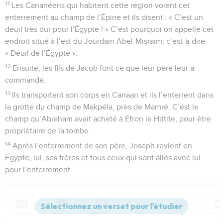
11
Les Cananéens qui habitent cette région voient cet
enterrement au champ de l’Épine et ils disent : « C’est un
deuil très dur pour l’Égypte ! » C’est pourquoi on appelle cet
endroit situé à l’est du Jourdain Abel-Misraïm, c’est-à-dire
« Deuil de l’Égypte ».
12
Ensuite, les fils de Jacob font ce que leur père leur a
commandé.
13
Ils transportent son corps en Canaan et ils l’enterrent dans
la grotte du champ de Makpéla, près de Mamré. C’est le
champ qu’Abraham avait acheté à Éfron le Hittite, pour être
propriétaire de la tombe.
14
Après l’enterrement de son père, Joseph revient en
Égypte, lui, ses frères et tous ceux qui sont allés avec lui
pour l’enterrement.
Après la mort de Jacob
15
Après la mort de Jacob leur père, les frères de Joseph se
Contenus
Versions
Commentaires
Strong
Dictionnaire