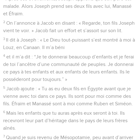
malade. Alors Joseph prend ses deux fils avec lui, Manassé
et Éfraïm.
2
On l’annonce à Jacob en disant : « Regarde, ton fils Joseph
vient te voir. » Jacob fait un effort et s’assoit sur son lit.
3
Il dit à Joseph : « Le Dieu tout-puissant s’est montré à moi à
Louz, en Canaan. Il m’a béni
4
et il m’a dit : “Je te donnerai beaucoup d’enfants et je ferai
de toi l’ancêtre d’une communauté de peuples. Je donnerai
ce pays à tes enfants et aux enfants de leurs enfants. Ils le
posséderont pour toujours.” »
5
Jacob ajoute : « Tu as eu deux fils en Égypte avant que je
vienne avec toi dans ce pays. Ils sont pour moi comme des
fils. Éfraïm et Manassé sont à moi comme Ruben et Siméon.
6
Mais les enfants que tu auras après eux seront à toi. Ils
recevront leur part d’héritage dans le pays de leurs frères
aînés.
7
Quand je suis revenu de Mésopotamie, peu avant d’arriver