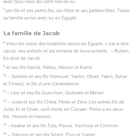
avec tous ceux qui sont nés de lui :
7
ses fils et ses petits-fils, ses filles et ses petites-filles. Toute
sa famille arrive avec lui en Égypte.
La famille de Jacob
8
Voici les noms des Israélites venus en Égypte, c’est-à-dire
Jacob, ses enfants et les enfants de leurs enfants : – Ruben,
fils aîné de Jacob,
9
et ses fils Hanok, Pallou, Hesron et Karmi.
10
– Siméon et ses fils Yemouel, Yamin, Ohad, Yakin, Sohar
et Chaoul, le fils d’une Cananéenne.
11
– Lévi et ses fils Guerchon, Quéhath et Merari.
12
– Juda et ses fils Chéla, Pérès et Zéra. Les autres fils de
Juda, Er et Onan, sont morts en Canaan. Pérès a eu deux
fils : Hesron et Hamoul.
13
– Issakar et ses fils Tola, Pouva, Yachoub et Chimron.
14
– Zabulon et ses fils Séred, Élon et Yaléel.