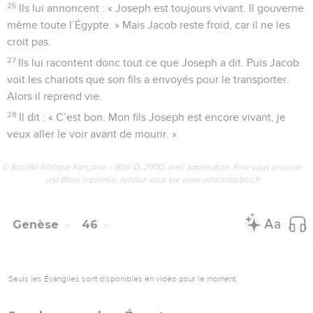
26
Ils lui annoncent : « Joseph est toujours vivant. Il gouverne
même toute l’Égypte. » Mais Jacob reste froid, car il ne les
croit pas.
27
Ils lui racontent donc tout ce que Joseph a dit. Puis Jacob
voit les chariots que son fils a envoyés pour le transporter.
Alors il reprend vie.
28
Il dit : « C’est bon. Mon fils Joseph est encore vivant, je
veux aller le voir avant de mourir. »
© Société biblique française – Bibli’O, 2000, avec autorisation. Pour vous procurer
une Bible imprimée, rendez-vous sur www.editionsbiblio.fr
Genèse
46
Seuls les Évangiles sont disponibles en vidéo pour le moment.