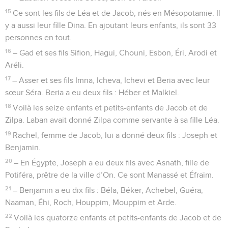
15
Ce sont les fils de Léa et de Jacob, nés en Mésopotamie. Il
y a aussi leur fille Dina. En ajoutant leurs enfants, ils sont 33
personnes en tout.
16
– Gad et ses fils Sifion, Hagui, Chouni, Esbon, Éri, Arodi et
Aréli.
17
– Asser et ses fils Imna, Icheva, Ichevi et Beria avec leur
sœur Séra. Beria a eu deux fils : Héber et Malkiel.
18
Voilà les seize enfants et petits-enfants de Jacob et de
Zilpa. Laban avait donné Zilpa comme servante à sa fille Léa.
19
Rachel, femme de Jacob, lui a donné deux fils : Joseph et
Benjamin.
20
– En Égypte, Joseph a eu deux fils avec Asnath, fille de
Potiféra, prêtre de la ville d’On. Ce sont Manassé et Éfraïm.
21
– Benjamin a eu dix fils : Béla, Béker, Achebel, Guéra,
Naaman, Éhi, Roch, Houppim, Mouppim et Arde.
22
Voilà les quatorze enfants et petits-enfants de Jacob et de