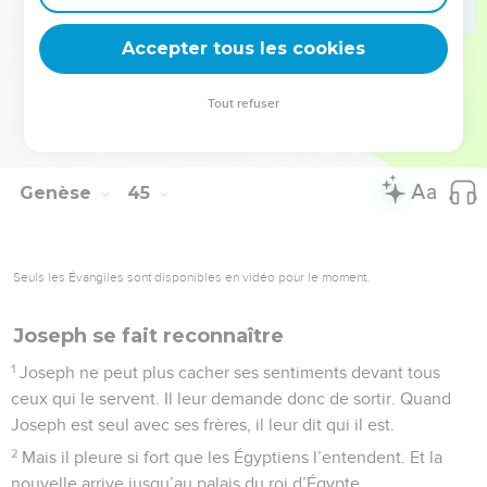
n’est pas avec moi. Je ne supporterais pas de voir le malheur
Accepter tous les cookies
qui frapperait mon père. »
© Société biblique française – Bibli’O, 2000, avec autorisation. Pour vous procurer
Tout refuser
une Bible imprimée, rendez-vous sur www.editionsbiblio.fr
Genèse
45
Seuls les Évangiles sont disponibles en vidéo pour le moment.
Joseph se fait reconnaître
1
Joseph ne peut plus cacher ses sentiments devant tous
ceux qui le servent. Il leur demande donc de sortir. Quand
Joseph est seul avec ses frères, il leur dit qui il est.
2
Mais il pleure si fort que les Égyptiens l’entendent. Et la
nouvelle arrive jusqu’au palais du roi d’Égypte.