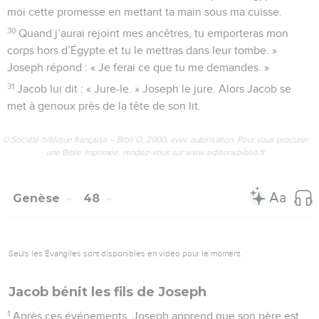
moi cette promesse en mettant ta main sous ma cuisse.
30
Quand j’aurai rejoint mes ancêtres, tu emporteras mon
corps hors d’Égypte et tu le mettras dans leur tombe. »
Joseph répond : « Je ferai ce que tu me demandes. »
31
Jacob lui dit : « Jure-le. » Joseph le jure. Alors Jacob se
met à genoux près de la tête de son lit.
© Société biblique française – Bibli’O, 2000, avec autorisation. Pour vous procurer
une Bible imprimée, rendez-vous sur www.editionsbiblio.fr
Genèse
48
Seuls les Évangiles sont disponibles en vidéo pour le moment.
Jacob bénit les fils de Joseph
1
Après ces événements, Joseph apprend que son père est