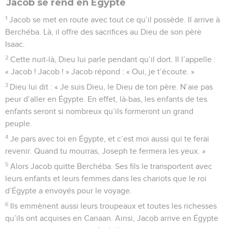
Jacob se rend en Égypte
1
Jacob se met en route avec tout ce qu’il possède. Il arrive à
Berchéba. Là, il offre des sacrifices au Dieu de son père
Isaac.
2
Cette nuit-là, Dieu lui parle pendant qu’il dort. Il l’appelle :
« Jacob ! Jacob ! » Jacob répond : « Oui, je t’écoute. »
3
Dieu lui dit : « Je suis Dieu, le Dieu de ton père. N’aie pas
peur d’aller en Égypte. En effet, là-bas, les enfants de tes
enfants seront si nombreux qu’ils formeront un grand
peuple.
4
Je pars avec toi en Égypte, et c’est moi aussi qui te ferai
revenir. Quand tu mourras, Joseph te fermera les yeux. »
5
Alors Jacob quitte Berchéba. Ses fils le transportent avec
leurs enfants et leurs femmes dans les chariots que le roi
d’Égypte a envoyés pour le voyage.
6
Ils emmènent aussi leurs troupeaux et toutes les richesses
qu’ils ont acquises en Canaan. Ainsi, Jacob arrive en Égypte