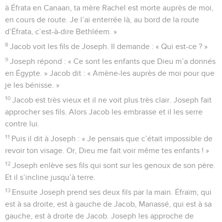
à Éfrata en Canaan, ta mère Rachel est morte auprès de moi,
en cours de route. Je l’ai enterrée là, au bord de la route
d’Éfrata, c’est-à-dire Bethléem. »
8
Jacob voit les fils de Joseph. Il demande : « Qui est-ce ? »
9
Joseph répond : « Ce sont les enfants que Dieu m’a donnés
en Égypte. » Jacob dit : « Amène-les auprès de moi pour que
je les bénisse. »
10
Jacob est très vieux et il ne voit plus très clair. Joseph fait
approcher ses fils. Alors Jacob les embrasse et il les serre
contre lui.
11
Puis il dit à Joseph : « Je pensais que c’était impossible de
revoir ton visage. Or, Dieu me fait voir même tes enfants ! »
12
Joseph enlève ses fils qui sont sur les genoux de son père.
Et il s’incline jusqu’à terre.
13
Ensuite Joseph prend ses deux fils par la main. Éfraïm, qui
est à sa droite, est à gauche de Jacob, Manassé, qui est à sa
gauche, est à droite de Jacob. Joseph les approche de