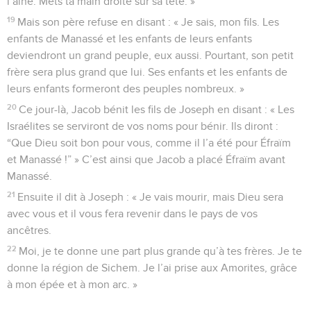
l’aîné. Mets ta main droite sur sa tête. »
19
Mais son père refuse en disant : « Je sais, mon fils. Les
enfants de Manassé et les enfants de leurs enfants
deviendront un grand peuple, eux aussi. Pourtant, son petit
frère sera plus grand que lui. Ses enfants et les enfants de
leurs enfants formeront des peuples nombreux. »
20
Ce jour-là, Jacob bénit les fils de Joseph en disant : « Les
Israélites se serviront de vos noms pour bénir. Ils diront :
“Que Dieu soit bon pour vous, comme il l’a été pour Éfraïm
et Manassé !” » C’est ainsi que Jacob a placé Éfraïm avant
Manassé.
21
Ensuite il dit à Joseph : « Je vais mourir, mais Dieu sera
avec vous et il vous fera revenir dans le pays de vos
ancêtres.
22
Moi, je te donne une part plus grande qu’à tes frères. Je te
donne la région de Sichem. Je l’ai prise aux Amorites, grâce
à mon épée et à mon arc. »