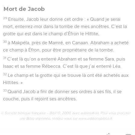
Mort de Jacob
29
Ensuite, Jacob leur donne cet ordre : « Quand je serai
mort, enterrez-moi dans la tombe de mes ancêtres. C’est la
grotte qui est dans le champ d’Éfron le Hittite,
30
à Makpéla, près de Mamré, en Canaan. Abraham a acheté
ce champ à Éfron, pour être propriétaire de la tombe.
31
C’est là qu’on a enterré Abraham et sa femme Sara, puis
Isaac et sa femme Rébecca. C’est là que j’ai enterré Léa.
32
Le champ et la grotte qui se trouve là ont été achetés aux
Hittites. »
33
Quand Jacob a fini de donner ses ordres à ses fils, il se
couche, puis il rejoint ses ancêtres.
© Société biblique française – Bibli’O, 2000, avec autorisation. Pour vous procurer
une Bible imprimée, rendez-vous sur www.editionsbiblio.fr