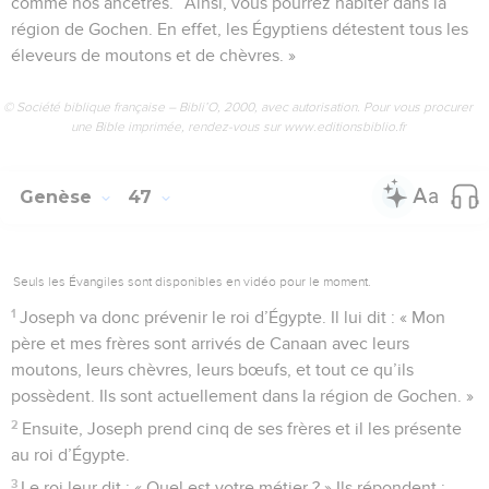
comme nos ancêtres.” Ainsi, vous pourrez habiter dans la
région de Gochen. En effet, les Égyptiens détestent tous les
éleveurs de moutons et de chèvres. »
© Société biblique française – Bibli’O, 2000, avec autorisation. Pour vous procurer
une Bible imprimée, rendez-vous sur www.editionsbiblio.fr
Genèse
47
Seuls les Évangiles sont disponibles en vidéo pour le moment.
1
Joseph va donc prévenir le roi d’Égypte. Il lui dit : « Mon
père et mes frères sont arrivés de Canaan avec leurs
moutons, leurs chèvres, leurs bœufs, et tout ce qu’ils
possèdent. Ils sont actuellement dans la région de Gochen. »
2
Ensuite, Joseph prend cinq de ses frères et il les présente
au roi d’Égypte.
3
Le roi leur dit : « Quel est votre métier ? » Ils répondent :