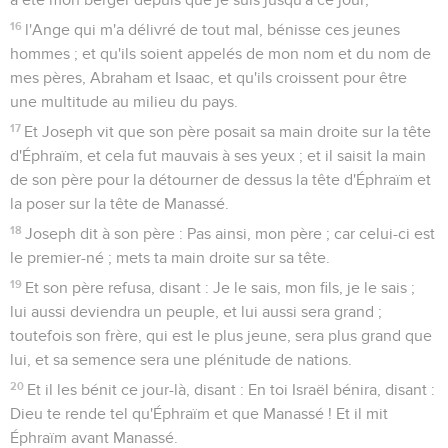
16
l'Ange qui m'a délivré de tout mal, bénisse ces jeunes
hommes ; et qu'ils soient appelés de mon nom et du nom de
mes pères, Abraham et Isaac, et qu'ils croissent pour être
une multitude au milieu du pays.
17
Et Joseph vit que son père posait sa main droite sur la tête
d'Éphraïm, et cela fut mauvais à ses yeux ; et il saisit la main
de son père pour la détourner de dessus la tête d'Éphraïm et
la poser sur la tête de Manassé.
18
Joseph dit à son père : Pas ainsi, mon père ; car celui-ci est
le premier-né ; mets ta main droite sur sa tête.
19
Et son père refusa, disant : Je le sais, mon fils, je le sais ;
lui aussi deviendra un peuple, et lui aussi sera grand ;
toutefois son frère, qui est le plus jeune, sera plus grand que
lui, et sa semence sera une plénitude de nations.
20
Et il les bénit ce jour-là, disant : En toi Israël bénira, disant :
Dieu te rende tel qu'Éphraïm et que Manassé ! Et il mit
Éphraïm avant Manassé.