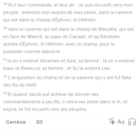
29
Et il leur commanda, et leur dit : Je suis recueilli vers mon
peuple ; enterrez-moi auprès de mes pères, dans la caverne
qui est dans le champ d'Éphron, le Héthien,
30
dans la caverne qui est dans le champ de Macpéla, qui est
en face de Mamré, au pays de Canaan, et qu'Abraham
acheta d'Éphron, le Héthien, avec le champ, pour la
posséder comme sépulcre :
31
là on a enterré Abraham et Sara, sa femme ; là on a enterré
Isaac et Rebecca, sa femme ; et là j'ai enterré Léa.
32
L'acquisition du champ et de la caverne qui y est fut faite
des fils de Heth.
33
Et quand Jacob eut achevé de donner ses
commandements à ses fils, il retira ses pieds dans le lit, et
expira, et fut recueilli vers ses peuples.
Genèse
50