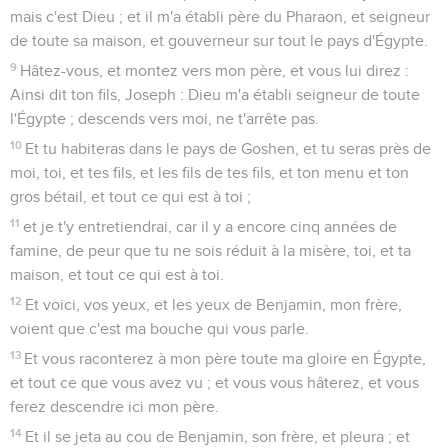
mais c'est Dieu ; et il m'a établi père du Pharaon, et seigneur
de toute sa maison, et gouverneur sur tout le pays d'Égypte.
9
Hâtez-vous, et montez vers mon père, et vous lui direz :
Ainsi dit ton fils, Joseph : Dieu m'a établi seigneur de toute
l'Égypte ; descends vers moi, ne t'arrête pas.
10
Et tu habiteras dans le pays de Goshen, et tu seras près de
moi, toi, et tes fils, et les fils de tes fils, et ton menu et ton
gros bétail, et tout ce qui est à toi ;
11
et je t'y entretiendrai, car il y a encore cinq années de
famine, de peur que tu ne sois réduit à la misère, toi, et ta
maison, et tout ce qui est à toi.
12
Et voici, vos yeux, et les yeux de Benjamin, mon frère,
voient que c'est ma bouche qui vous parle.
13
Et vous raconterez à mon père toute ma gloire en Égypte,
et tout ce que vous avez vu ; et vous vous hâterez, et vous
ferez descendre ici mon père.
14
Et il se jeta au cou de Benjamin, son frère, et pleura ; et