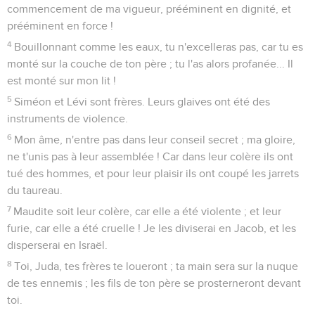
commencement de ma vigueur, prééminent en dignité, et
prééminent en force !
4
Bouillonnant comme les eaux, tu n'excelleras pas, car tu es
monté sur la couche de ton père ; tu l'as alors profanée... Il
est monté sur mon lit !
5
Siméon et Lévi sont frères. Leurs glaives ont été des
instruments de violence.
6
Mon âme, n'entre pas dans leur conseil secret ; ma gloire,
ne t'unis pas à leur assemblée ! Car dans leur colère ils ont
tué des hommes, et pour leur plaisir ils ont coupé les jarrets
du taureau.
7
Maudite soit leur colère, car elle a été violente ; et leur
furie, car elle a été cruelle ! Je les diviserai en Jacob, et les
disperserai en Israël.
8
Toi, Juda, tes frères te loueront ; ta main sera sur la nuque
de tes ennemis ; les fils de ton père se prosterneront devant
toi.