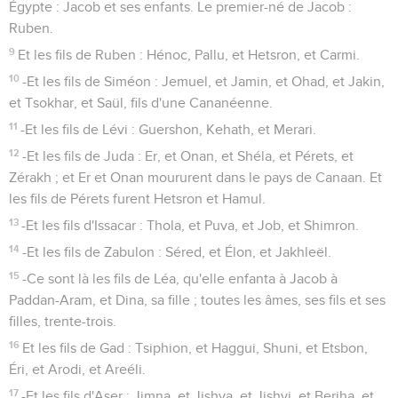
Égypte : Jacob et ses enfants. Le premier-né de Jacob :
Ruben.
9
Et les fils de Ruben : Hénoc, Pallu, et Hetsron, et Carmi.
10
-Et les fils de Siméon : Jemuel, et Jamin, et Ohad, et Jakin,
et Tsokhar, et Saül, fils d'une Cananéenne.
11
-Et les fils de Lévi : Guershon, Kehath, et Merari.
12
-Et les fils de Juda : Er, et Onan, et Shéla, et Pérets, et
Zérakh ; et Er et Onan moururent dans le pays de Canaan. Et
les fils de Pérets furent Hetsron et Hamul.
13
-Et les fils d'Issacar : Thola, et Puva, et Job, et Shimron.
14
-Et les fils de Zabulon : Séred, et Élon, et Jakhleël.
15
-Ce sont là les fils de Léa, qu'elle enfanta à Jacob à
Paddan-Aram, et Dina, sa fille ; toutes les âmes, ses fils et ses
filles, trente-trois.
16
Et les fils de Gad : Tsiphion, et Haggui, Shuni, et Etsbon,
Éri, et Arodi, et Areéli.
17
-Et les fils d'Aser : Jimna, et Jishva, et Jishvi, et Beriha, et