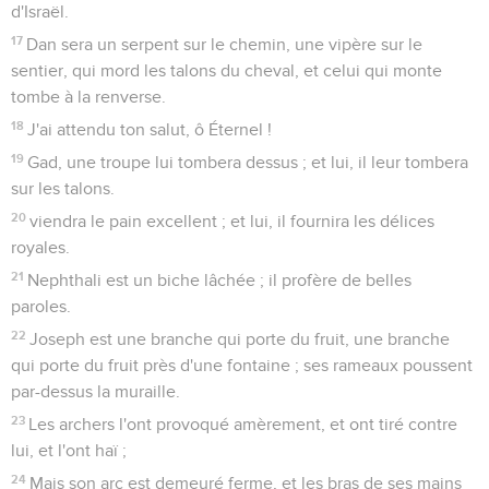
d'Israël.
17
Dan sera un serpent sur le chemin, une vipère sur le
sentier, qui mord les talons du cheval, et celui qui monte
tombe à la renverse.
18
J'ai attendu ton salut, ô Éternel !
19
Gad, une troupe lui tombera dessus ; et lui, il leur tombera
sur les talons.
20
viendra le pain excellent ; et lui, il fournira les délices
royales.
21
Nephthali est un biche lâchée ; il profère de belles
paroles.
22
Joseph est une branche qui porte du fruit, une branche
qui porte du fruit près d'une fontaine ; ses rameaux poussent
par-dessus la muraille.
23
Les archers l'ont provoqué amèrement, et ont tiré contre
lui, et l'ont haï ;
24
Mais son arc est demeuré ferme, et les bras de ses mains