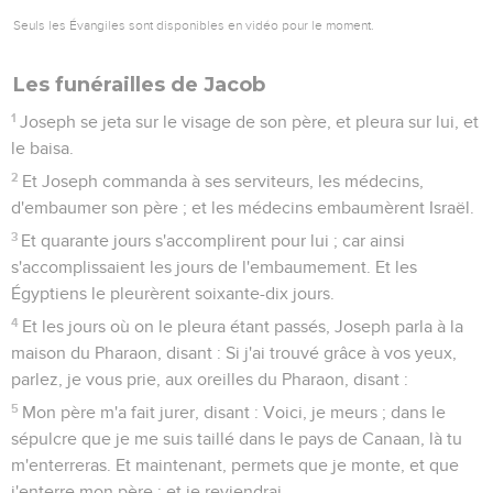
Seuls les Évangiles sont disponibles en vidéo pour le moment.
Les funérailles de Jacob
1
Joseph se jeta sur le visage de son père, et pleura sur lui, et
le baisa.
2
Et Joseph commanda à ses serviteurs, les médecins,
d'embaumer son père ; et les médecins embaumèrent Israël.
3
Et quarante jours s'accomplirent pour lui ; car ainsi
s'accomplissaient les jours de l'embaumement. Et les
Égyptiens le pleurèrent soixante-dix jours.
4
Et les jours où on le pleura étant passés, Joseph parla à la
maison du Pharaon, disant : Si j'ai trouvé grâce à vos yeux,
parlez, je vous prie, aux oreilles du Pharaon, disant :
5
Mon père m'a fait jurer, disant : Voici, je meurs ; dans le
sépulcre que je me suis taillé dans le pays de Canaan, là tu
m'enterreras. Et maintenant, permets que je monte, et que
j'enterre mon père ; et je reviendrai.