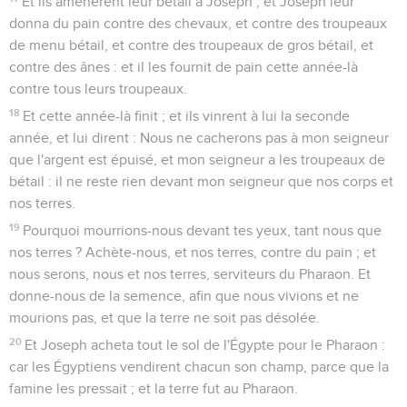
Et ils amenèrent leur bétail à Joseph ; et Joseph leur
donna du pain contre des chevaux, et contre des troupeaux
de menu bétail, et contre des troupeaux de gros bétail, et
contre des ânes : et il les fournit de pain cette année-là
contre tous leurs troupeaux.
18
Et cette année-là finit ; et ils vinrent à lui la seconde
année, et lui dirent : Nous ne cacherons pas à mon seigneur
que l'argent est épuisé, et mon seigneur a les troupeaux de
bétail : il ne reste rien devant mon seigneur que nos corps et
nos terres.
19
Pourquoi mourrions-nous devant tes yeux, tant nous que
nos terres ? Achète-nous, et nos terres, contre du pain ; et
nous serons, nous et nos terres, serviteurs du Pharaon. Et
donne-nous de la semence, afin que nous vivions et ne
mourions pas, et que la terre ne soit pas désolée.
20
Et Joseph acheta tout le sol de l'Égypte pour le Pharaon :
car les Égyptiens vendirent chacun son champ, parce que la
famine les pressait ; et la terre fut au Pharaon.