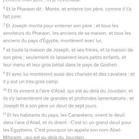
6
Et le Pharaon dit : Monte, et enterre ton père, comme il t'a
fait jurer.
7
Et Joseph monta pour enterrer son père ; et tous les
serviteurs du Pharaon, les anciens de sa maison, et tous les
anciens du pays d'Égypte, montèrent avec lui,
8
et toute la maison de Joseph, et ses frères, et la maison de
son père ; seulement ils laissèrent leurs petits enfants, et
leur menu et leur gros bétail dans le pays de Goshen.
9
Et avec lui montèrent aussi des chariots et des cavaliers ; et
il y eut un très-gros camp.
10
Et ils vinrent à l'aire d'Atad, qui est au delà du Jourdain, et
ils s'y lamentèrent de grandes et profondes lamentations ; et
Joseph fit à son père un deuil de sept jours.
11
Et les habitants du pays, les Cananéens, virent le deuil
dans l'aire d'Atad, et ils dirent : C'est ici un grand deuil pour
les Égyptiens. C'est pourquoi on appela son nom Abel-
Mitsraïm, -qui est au delà du Jourdain.