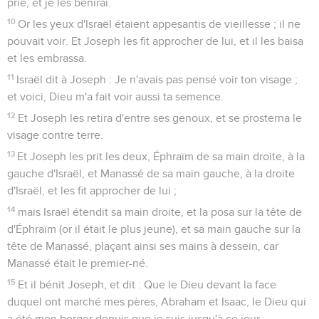
prie, et je les bénirai.
10
Or les yeux d'Israël étaient appesantis de vieillesse ; il ne
pouvait voir. Et Joseph les fit approcher de lui, et il les baisa
et les embrassa.
11
Israël dit à Joseph : Je n'avais pas pensé voir ton visage ;
et voici, Dieu m'a fait voir aussi ta semence.
12
Et Joseph les retira d'entre ses genoux, et se prosterna le
visage contre terre.
13
Et Joseph les prit les deux, Éphraïm de sa main droite, à la
gauche d'Israël, et Manassé de sa main gauche, à la droite
d'Israël, et les fit approcher de lui ;
14
mais Israël étendit sa main droite, et la posa sur la tête de
d'Éphraïm (or il était le plus jeune), et sa main gauche sur la
tête de Manassé, plaçant ainsi ses mains à dessein, car
Manassé était le premier-né.
15
Et il bénit Joseph, et dit : Que le Dieu devant la face
duquel ont marché mes pères, Abraham et Isaac, le Dieu qui
a été mon berger depuis que je suis jusqu'à ce jour,