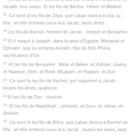
Sérakh, leur soeur. Et les fils de Beriha : Héber et Malkiel.
18
-Ce sont là les fils de Zilpa, que Laban donna à Léa, sa
fille ; et elle enfanta ceux-là à Jacob, seize âmes.
19
Les fils de Rachel, femme de Jacob : Joseph et Benjamin.
20
Et il naquit à Joseph, dans le pays d'Égypte, Manassé et
Éphraïm, que lui enfanta Asnath, fille de Poti-Phéra,
sacrificateur d'On.
21
-Et les fils de Benjamin : Béla, et Béker, et Ashbel, Guéra,
et Naaman, Ékhi, et Rosh, Muppim, et Huppim, et Ard.
22
-Ce sont là les fils de Rachel, qui naquirent à Jacob ;
toutes les âmes, quatorze.
23
Et les fils de Dan : Hushim.
24
-Et les fils de Nephthali : Jahtseël, et Guni, et Jétser, et
Shillem.
25
-Ce sont là les fils de Bilha, que Laban donna à Rachel sa
fille ; et elle enfanta ceux-là à Jacob ; toutes les âmes, sept.