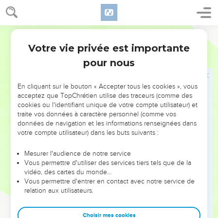
jeune frère n'est pas avec nous.
27
Et ton serviteur, mon père, nous dit : Vous savez que ma
femme m'a enfanté deux fils ;
Darby
28
et l'un s'en est allé d'avec moi, et j'ai dit : Certainement il a
Votre vie privée est importante
Genèse
44
été déchiré ; et je ne l'ai pas revu jusqu'à présent.
pour nous
29
Et si vous prenez aussi celui-ci de devant moi, et qu'un
accident lui arrive, vous ferez descendre mes cheveux
En cliquant sur le bouton « Accepter tous les cookies », vous
blancs avec tristesse au shéol.
acceptez que TopChrétien utilise des traceurs (comme des
cookies ou l'identifiant unique de votre compte utilisateur) et
30
Et maintenant, si je viens vers ton serviteur, mon père, et
traite vos données à caractère personnel (comme vos
que le jeune homme à l'âme duquel son âme est étroitement
données de navigation et les informations renseignées dans
liée ne soit pas avec nous,
votre compte utilisateur) dans les buts suivants :
31
il arrivera qu'il mourra en voyant que le jeune homme n'y
Mesurer l'audience de notre service
est pas ; et tes serviteurs feront descendre les cheveux
Vous permettre d'utiliser des services tiers tels que de la
blancs de ton serviteur, notre père, avec douleur au shéol.
vidéo, des cartes du monde…
Vous permettre d'entrer en contact avec notre service de
32
Car ton serviteur a répondu du jeune homme auprès de
relation aux utilisateurs.
mon père, en disant : Si je ne te le ramène, je serai coupable
envers mon père tous mes jours.
Choisir mes cookies