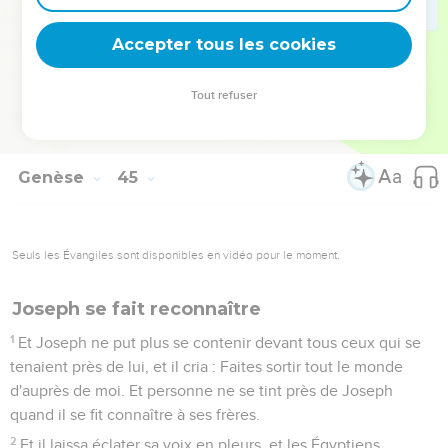
33
Et maintenant, que ton serviteur, je te prie, reste serviteur
de mon seigneur, à la place du jeune homme, et le jeune
Accepter tous les cookies
homme montera avec ses frères ;
34
car comment monterai-je vers mon père, si le jeune
Tout refuser
homme n'est pas avec moi ? -de peur que je ne voie le
malheur qui atteindrait mon père !
Genèse
45
Seuls les Évangiles sont disponibles en vidéo pour le moment.
Joseph se fait reconnaître
1
Et Joseph ne put plus se contenir devant tous ceux qui se
tenaient près de lui, et il cria : Faites sortir tout le monde
d'auprès de moi. Et personne ne se tint près de Joseph
quand il se fit connaître à ses frères.
2
Et il laissa éclater sa voix en pleurs, et les Égyptiens