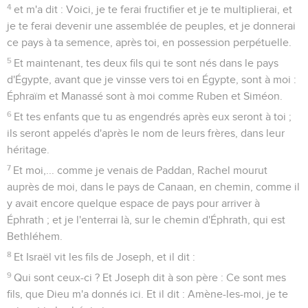
4
et m'a dit : Voici, je te ferai fructifier et je te multiplierai, et
je te ferai devenir une assemblée de peuples, et je donnerai
ce pays à ta semence, après toi, en possession perpétuelle.
5
Et maintenant, tes deux fils qui te sont nés dans le pays
d'Égypte, avant que je vinsse vers toi en Égypte, sont à moi :
Éphraïm et Manassé sont à moi comme Ruben et Siméon.
6
Et tes enfants que tu as engendrés après eux seront à toi ;
ils seront appelés d'après le nom de leurs frères, dans leur
héritage.
7
Et moi,... comme je venais de Paddan, Rachel mourut
auprès de moi, dans le pays de Canaan, en chemin, comme il
y avait encore quelque espace de pays pour arriver à
Éphrath ; et je l'enterrai là, sur le chemin d'Éphrath, qui est
Bethléhem.
8
Et Israël vit les fils de Joseph, et il dit :
9
Qui sont ceux-ci ? Et Joseph dit à son père : Ce sont mes
fils, que Dieu m'a donnés ici. Et il dit : Amène-les-moi, je te