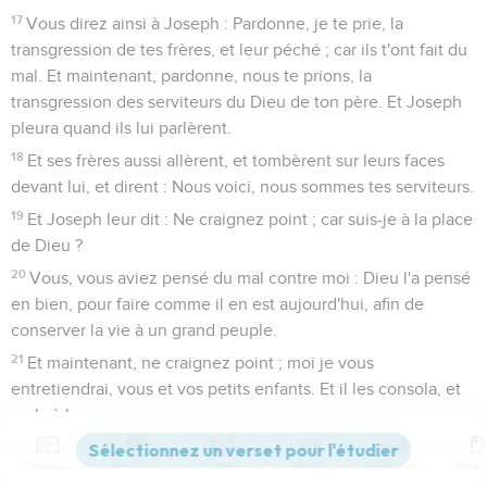
17
Vous direz ainsi à Joseph : Pardonne, je te prie, la
transgression de tes frères, et leur péché ; car ils t'ont fait du
mal. Et maintenant, pardonne, nous te prions, la
transgression des serviteurs du Dieu de ton père. Et Joseph
pleura quand ils lui parlèrent.
18
Et ses frères aussi allèrent, et tombèrent sur leurs faces
devant lui, et dirent : Nous voici, nous sommes tes serviteurs.
19
Et Joseph leur dit : Ne craignez point ; car suis-je à la place
de Dieu ?
20
Vous, vous aviez pensé du mal contre moi : Dieu l'a pensé
en bien, pour faire comme il en est aujourd'hui, afin de
conserver la vie à un grand peuple.
21
Et maintenant, ne craignez point ; moi je vous
entretiendrai, vous et vos petits enfants. Et il les consola, et
parla à leur coeur.
22
Et Joseph habita en Égypte, lui et la maison de son père ;
Contenus
Versions
Commentaires
Strong
Dictionnaire
et Joseph vécut cent dix ans.