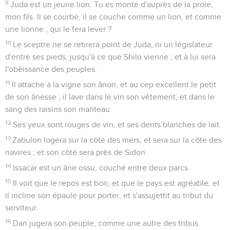
9
Juda est un jeune lion. Tu es monté d'auprès de la proie,
mon fils. Il se courbe, il se couche comme un lion, et comme
une lionne ; qui le fera lever ?
10
Le sceptre ne se retirera point de Juda, ni un législateur
d'entre ses pieds, jusqu'à ce que Shilo vienne ; et à lui sera
l'obéissance des peuples.
11
Il attache à la vigne son ânon, et au cep excellent le petit
de son ânesse ; il lave dans le vin son vêtement, et dans le
sang des raisins son manteau.
12
Ses yeux sont rouges de vin, et ses dents blanches de lait.
13
Zabulon logera sur la côte des mers, et sera sur la côte des
navires ; et son côté sera près de Sidon.
14
Issacar est un âne ossu, couché entre deux parcs.
15
Il voit que le repos est bon, et que le pays est agréable, et
il incline son épaule pour porter, et s'assujettit au tribut du
serviteur.
16
Dan jugera son peuple, comme une autre des tribus