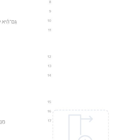
8
9
10
גַּם־הִ֗יא לַגּ
11
12
13
14
15
16
17
מִנְּ