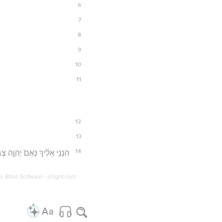
6
7
8
9
10
11
12
13
14
הִנְנִ֣י אֵלַ֗יִךְ נְאֻם֙ יְהוָ֣ה צְ
os Bible Software - sblgnt.com