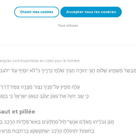
וְצִוָּ֤ה עָלֶ֙יךָ֙ יְהוָ֔ה לֹֽא־יִזָּרַ֥ע מִשִּׁמְךָ֖ ע֑וֹד מִבֵּ֨ית אֱלֹהֶ֜יךָ אַכְרִ֨ית פֶּ֧סֶל וּמַס
Accepter tous les cookies
Choisir mes cookies
rad Codex - tanach.us --- Grec : © 2010 by the Society of Biblical Literature and Log
Tout refuser
vangiles sont disponibles en vidéo pour le moment.
ַשֵּׂר֙ מַשְׁמִ֣יעַ שָׁל֔וֹם חָגִּ֧י יְהוּדָ֛ה חַגַּ֖יִךְ שַׁלְּמִ֣י נְדָרָ֑יִךְ כִּי֩ לֹ֨א יוֹסִ֥יף ע֛וֹד *לעבו
עָלָ֥ה מֵפִ֛יץ עַל־פָּנַ֖יִךְ נָצ֣וֹר מְצֻרָ֑ה צַפֵּה־דֶ֙רֶךְ֙ חַ
כִּ֣י שָׁ֤ב יְהוָה֙ אֶת־גְּא֣וֹן יַעֲקֹ֔ב כִּגְא֖וֹן יִשְׂרָאֵ֑ל כִּ֤י בְקָ
aut et pillée
מָגֵ֨ן גִּבֹּרֵ֜יהוּ מְאָדָּ֗ם אַנְשֵׁי־חַ֙יִל֙ מְתֻלָּעִ֔ים בְּאֵשׁ־פְּלָד֥וֹת הָרֶ֖כֶב בְּי֣
בַּֽחוּצוֹת֙ יִתְהוֹלְל֣וּ הָרֶ֔כֶב יִֽשְׁתַּקְשְׁק֖וּן בָּרְחֹב֑וֹת מַרְאֵיהֶן֙