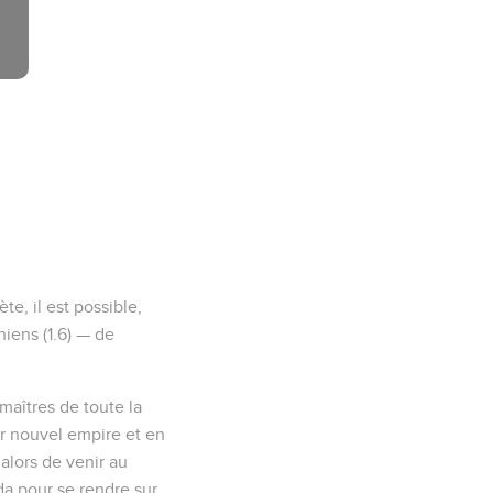
e, il est possible,
niens (1.6) — de
maîtres de toute la
ur nouvel empire et en
 alors de venir au
da pour se rendre sur