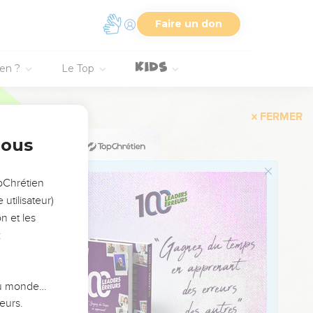
Faire un don
2
3
4
ien ?
Le Top
5
6
7
nous
8
opChrétien
utilisateur)
9
n et les
10
:
11
12
 du monde…
13
eurs.