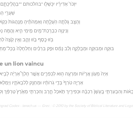
יִזְכֹּר֙ אַדִּירָ֔יו יִכָּשְׁל֖וּ *בהלכותם **בַּהֲלִֽיכָתָ֑ם יְמ
שַׁעֲרֵ֥י הַנּ
וְהֻצַּ֖ב גֻּלְּתָ֣ה הֹֽעֲלָ֑תָה וְאַמְהֹתֶ֗יהָ מְנַֽהֲגוֹת֙ כְּק֣
וְנִינְוֵ֥ה כִבְרֵֽכַת־מַ֖יִם מִ֣ימֵי הִ֑יא וְהֵ֣מָּה נָס
בֹּ֥זּוּ כֶ֖סֶף בֹּ֣זּוּ זָהָ֑ב וְאֵ֥ין קֵ֙צֶה֙ לַ
בּוּקָ֥ה וּמְבוּקָ֖ה וּמְבֻלָּקָ֑ה וְלֵ֨ב נָמֵ֜ס וּפִ֣ק בִּרְכַּ֗יִם וְחַלְחָלָה֙ בְּכָל־מָתְנַ֔
 un lion vaincu
אַיֵּה֙ מְע֣וֹן אֲרָי֔וֹת וּמִרְעֶ֥ה ה֖וּא לַכְּפִרִ֑ים אֲשֶׁ֣ר הָלַךְ֩ אַרְיֵ֨ה לָבִ֥יא 
אַרְיֵ֤ה טֹרֵף֙ בְּדֵ֣י גֹֽרוֹתָ֔יו וּמְחַנֵּ֖ק לְלִבְאֹתָ֑יו וַיְמַלֵּ
בָא֔וֹת וְהִבְעַרְתִּ֤י בֶֽעָשָׁן֙ רִכְבָּ֔הּ וּכְפִירַ֖יִךְ תֹּ֣אכַל חָ֑רֶב וְהִכְרַתִּ֤י מֵאֶ֙רֶץ֙ טַרְפֵּ֔ךְ וְ
rad Codex - tanach.us --- Grec : © 2010 by the Society of Biblical Literature and Log