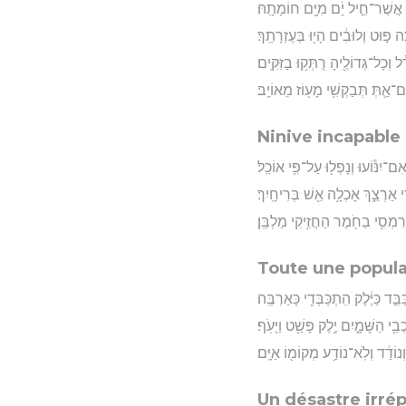
ּ אֲשֶׁר־חֵ֣יל יָ֔ם מִיָּ֖ם חוֹמָתָֽהּ׃
ה פּ֣וּט וְלוּבִ֔ים הָי֖וּ בְּעֶזְרָתֵֽךְ׃
 וְכָל־גְּדוֹלֶ֖יהָ רֻתְּק֥וּ בַזִּקִּֽים׃
ַּם־אַ֛תְּ תְּבַקְשִׁ֥י מָע֖וֹז מֵאוֹיֵֽב׃
Ninive incapable 
־יִנּ֕וֹעוּ וְנָפְל֖וּ עַל־פִּ֥י אוֹכֵֽל׃
ֵ֣י אַרְצֵ֑ךְ אָכְלָ֥ה אֵ֖שׁ בְּרִיחָֽיִך׃
ְרִמְסִ֥י בַחֹ֖מֶר הַחֲזִ֥יקִי מַלְבֵּֽן׃
Toute une popula
ד כַּיֶּ֔לֶק הִֽתְכַּבְּדִ֖י כָּאַרְבֶּֽה׃
בֵ֖י הַשָּׁמָ֑יִם יֶ֥לֶק פָּשַׁ֖ט וַיָּעֹֽף׃
וְנוֹדַ֔ד וְלֹֽא־נוֹדַ֥ע מְקוֹמ֖וֹ אַיָּֽם׃
Un désastre irré