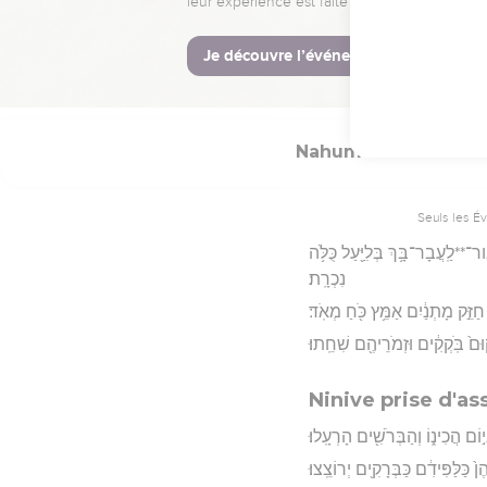
ֵּכָ֛ה אָשִׂ֥ים קִבְרֶ֖ךָ כִּ֥י קַלּֽוֹתָ׃
Hébreu : © Westminster Lening
Nahum
2
Seuls les É
ר־**לַֽעֲבָר־בָּ֥ךְ בְּלִיַּ֖עַל כֻּלֹּ֥ה
נִכְרָֽת׃
זֵּ֣ק מָתְנַ֔יִם אַמֵּ֥ץ כֹּ֖חַ מְאֹֽד׃
קוּם֙ בֹּֽקְקִ֔ים וּזְמֹרֵיהֶ֖ם שִׁחֵֽתוּ׃
Ninive prise d'ass
וֹם הֲכִינ֑וֹ וְהַבְּרֹשִׁ֖ים הָרְעָֽלוּ׃
 כַּלַּפִּידִ֔ם כַּבְּרָקִ֖ים יְרוֹצֵֽצוּ׃