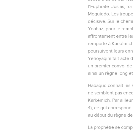
l’Euphrate. Josias, ro
Meguiddo. Les troupes
décisive. Sur le chem
Yoahaz, pour le rempl
affrontement entre le
remporte à Karkémich 
poursuivent leurs enn
Yehoyaqim fait acte 
un premier convoi de c
ainsi un règne long e
Habaquq connaît les Ba
ne semblent pas encore
Karkémich. Par ailleur
4), ce qui correspond
au début du règne de
La prophétie se compo