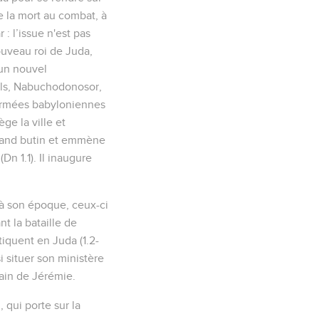
ve la mort au combat, à
: l’issue n'est pas
ouveau roi de Juda,
 un nouvel
ils, Nabuchodonosor,
 armées babyloniennes
e la ville et
grand butin et emmène
n 1.1). Il inaugure
s à son époque, ceux-ci
t la bataille de
tiquent en Juda (1.2-
 situer son ministère
ain de Jérémie.
 qui porte sur la