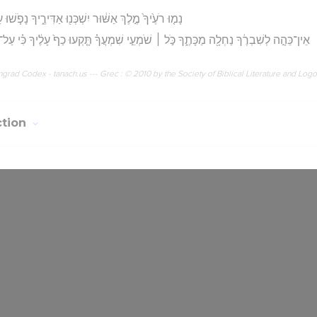
נָמ֤וּ רֹעֶ֙יךָ֙ מֶ֣לֶךְ אַשּׁ֔וּר יִשְׁכְּנ֖וּ אַדִּירֶ֑יךָ נָפֹ֧שׁו
אֵין־כֵּהָ֣ה לְשִׁבְרֶ֔ךָ נַחְלָ֖ה מַכָּתֶ֑ךָ כֹּ֣ל ׀ שֹׁמְעֵ֣י שִׁמְעֲךָ֗ תָּ֤קְעוּ כַף֙ עָלֶ֔יךָ כִּ֗י עַ
rad Codex - tanach.us --- Grec : © 2010 by the Society of Biblical Literature and Log
ction