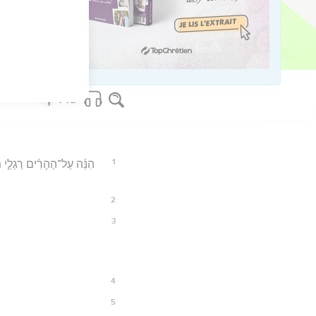
14
os Bible Software - sblgnt.com
1
הִנֵּ֨ה עַל־הֶהָרִ֜ים רַגְלֵ֤י מְב
2
3
4
5