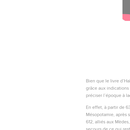
Bien que le livre d’H
grâce aux indications 
préciser l’époque à l
En effet, à partir de 
Mésopotamie, après s’
612, alliés aux Mèdes,
secours de ce qui res