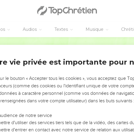
Dieu redoutable et bon
אֵ֣ל קַנּ֤וֹא וְנֹקֵם֙ יְהוָ֔ה נֹקֵ֥ם יְהוָ֖ה וּבַ֣עַל חֵמָ֑ה נֹקֵ֤ם יְהוָ
יְהֹוָ֗ה אֶ֤רֶךְ אַפַּ֙יִם֙ *וגדול־**וּגְדָל־כֹּ֔חַ וְנַקֵּ֖ה לֹ֣א יְנַקֶּ֑ה יְהוָ֗ה בְּסוּפָ֤ה וּבִשְׂעָ
éos
Audios
Textes
Musique
Chrét
גּוֹעֵ֤ר בַּיָּם֙ וַֽיַּבְּשֵׁ֔הוּ וְכָל־הַנְּהָר֖וֹת הֶֽחֱרִ֑יב אֻמְלַ֤ל בָּשׁ
הָרִים֙ רָעֲשׁ֣וּ מִמֶּ֔נּוּ וְהַגְּבָע֖וֹת הִתְמֹגָ֑גוּ וַתִּשָּׂ֤א הָאָ֙רֶץ֙ 
Hébreu / Grec - Texte original
לִפְנֵ֤י זַעְמוֹ֙ מִ֣י יַֽעֲמ֔וֹד וּמִ֥י יָק֖וּם בַּחֲר֣וֹן אַפּ֑וֹ חֲמָתוֹ֙ נִתְּכָ֣ה
ט֣וֹב יְהוָ֔ה לְמָע֖
re vie privée est importante pour 
וּבְשֶׁ֣טֶף עֹבֵ֔ר כָּלָ֖ה יַעֲשֶׂ֣ה 
sur le bouton « Accepter tous les cookies », vous acceptez que T
ifs pour Juda et pour Ninive
traceurs (comme des cookies ou l'identifiant unique de votre compte 
מַה־תְּחַשְּׁבוּן֙ אֶל־יְהוָ֔ה כָּלָ֖ה ה֣וּא עֹש
s données à caractère personnel (comme vos données de navigatio
כִּ֚י עַד־סִירִ֣ים סְבֻכִ֔ים וּכְסָבְאָ֖ם סְבוּאִ
 renseignées dans votre compte utilisateur) dans les buts suivants 
מִמֵּ֣ךְ יָצָ֔א חֹשֵׁ֥
audience de notre service
כֹּ֣ה ׀ אָמַ֣ר יְהוָ֗ה אִם־שְׁלֵמִים֙ וְכֵ֣ן רַבִּ֔ים וְכֵ֥ן נָגֹ֖זּוּ וְע
ttre d'utiliser des services tiers tels que de la vidéo, des cartes
וְעַתָּ֕ה אֶשְׁבֹּ֥ר מֹטֵ֖הו
ttre d'entrer en contact avec notre service de relation aux utilisat