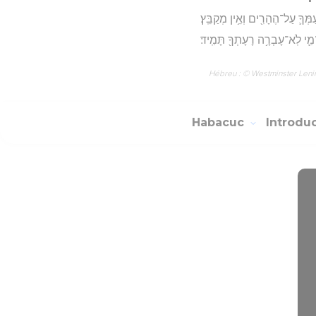
ּ עַמְּךָ֛ עַל־הֶהָרִ֖ים וְאֵ֥ין מְקַבֵּֽץ׃
ל־מִ֛י לֹֽא־עָבְרָ֥ה רָעָתְךָ֖ תָּמִֽיד׃
Hébreu : © Westminster Lening
Habacuc
Introdu