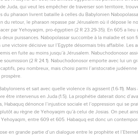
i de Juda, qui veut les empêcher de traverser son territoire, trou
 du pharaon livrent bataille à celles du Babylonien Nabopolassar 
in du retour, le pharaon repasse par Jérusalem où il dépose le n
acer par Yehoyaqim, pro-égyptien (2 R 23.29-35). En 605 a lieu
s deux puissances. Nabopolassar succombe à la maladie et son f
une victoire décisive sur l’Egypte désormais très affaiblie. Les
emis en fuite au moins jusqu’à Jérusalem. Nabuchodonosor assièg
de soumission (2 R 24.1). Nabuchodonosor emporte avec lui un 
aptifs, peu nombreux, mais choisi parmi l’aristocratie judéenne (D
t prospère.
byloniens et sait avec quelle violence ils agissent (1.6-11). Mai
 être intervenus en Juda (1.5). La prophétie daterait donc d’avan
s, Habaquq dénonce l’injustice sociale et l’oppression qui se pra
 plutôt au règne de Yehoyaqim qu’à celui de Josias. On peut ainsi
 Yehoyaqim, entre 609 et 605. Habaquq est donc un contempor
se en grande partie d’un dialogue entre le prophète et l’Eternel,