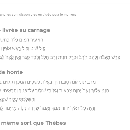
vangiles sont disponibles en vidéo pour le moment.
e livrée au carnage
ה֖וֹי עִ֣יר דָּמִ֑ים כֻּלָּ֗הּ כַּ֤חַש
ק֣וֹל שׁ֔וֹט וְק֖וֹל רַ֣עַשׁ אוֹפָ֑ן וְ
פָּרָ֣שׁ מַעֲלֶ֗ה וְלַ֤הַב חֶ֙רֶב֙ וּבְרַ֣ק חֲנִ֔ית וְרֹ֥ב חָלָ֖ל וְכֹ֣בֶד פָּ֑גֶר וְאֵ֥ין קֵ֙צֶה֙ לַגְּוִי
de honte
מֵרֹב֙ זְנוּנֵ֣י זוֹנָ֔ה ט֥וֹבַת חֵ֖ן בַּעֲלַ֣ת כְּשָׁפִ֑ים הַמֹּכֶ֤רֶת גּוֹיִם֙ בִּז
הִנְנִ֣י אֵלַ֗יִךְ נְאֻם֙ יְהוָ֣ה צְבָא֔וֹת וְגִלֵּיתִ֥י שׁוּלַ֖יִךְ עַל־פָּנָ֑יִךְ וְהַרְאֵיתִ֤י ג
וְהִשְׁלַכְתִּ֥י עָלַ֛יִךְ שִׁקֻּצִ
וְהָיָ֤ה כָל־רֹאַ֙יִךְ֙ יִדּ֣וֹד מִמֵּ֔ךְ וְאָמַר֙ שָׁדְּדָ֣ה נִֽינְוֵ֔ה מִ֖י יָנ֣וּד ל
le même sort que Thèbes