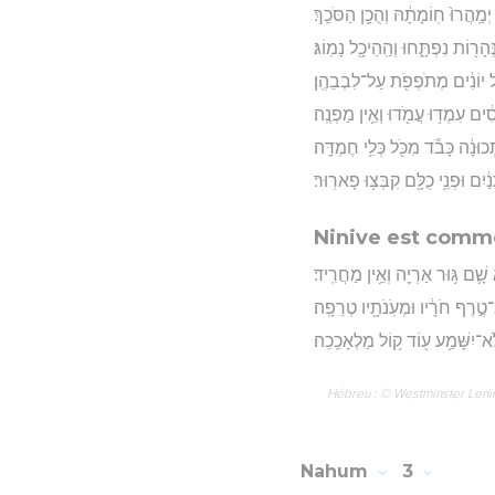
ַֽהֲרוּ֙ חֽוֹמָתָ֔הּ וְהֻכַ֖ן הַסֹּכֵֽךְ׃
ְהָר֖וֹת נִפְתָּ֑חוּ וְהַֽהֵיכָ֖ל נָמֽוֹג׃
וֹל יוֹנִ֔ים מְתֹפְפֹ֖ת עַל־לִבְבֵהֶֽן׃
ִ֔ים עִמְד֥וּ עֲמֹ֖דוּ וְאֵ֥ין מַפְנֶֽה׃
תְּכוּנָ֔ה כָּבֹ֕ד מִכֹּ֖ל כְּלִ֥י חֶמְדָּֽה׃
יִם וּפְנֵ֥י כֻלָּ֖ם קִבְּצ֥וּ פָארֽוּר׃
Ninive est comme
שָׁ֛ם גּ֥וּר אַרְיֵ֖ה וְאֵ֥ין מַחֲרִֽיד׃
א־טֶ֣רֶף חֹרָ֔יו וּמְעֹֽנֹתָ֖יו טְרֵפָֽה׃
לֹֽא־יִשָּׁמַ֥ע ע֖וֹד ק֥וֹל מַלְאָכֵֽכֵה׃
Hébreu : © Westminster Lening
Nahum
3