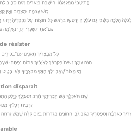
הֲתֵֽיטְבִי֙ מִנֹּ֣א אָמ֔וֹן הַיֹּֽשְׁבָה֙ בַּיְאֹרִ֔ים מַ֖יִם סָבִ֣יב לָ֑ה
כּ֥וּשׁ עָצְמָ֛ה וּמִצְרַ֖יִם וְאֵ֣ין קֵ֑צֶ
ֹלָה֙ הָלְכָ֣ה בַשֶּׁ֔בִי גַּ֧ם עֹלָלֶ֛יהָ יְרֻטְּשׁ֖וּ בְּרֹ֣אשׁ כָּל־חוּצ֑וֹת וְעַל־נִכְבַּדֶּ֙יהָ֙ יַדּ֣וּ גוֹרָ֔ל
גַּם־אַ֣תְּ תִּשְׁכְּרִ֔י תְּהִ֖י נַֽעֲלָמָ֑ה ג
de résister
כָּ֨ל־מִבְצָרַ֔יִךְ תְּאֵנִ֖ים עִם־בִּכּוּרִ֑ים אִם
הִנֵּ֨ה עַמֵּ֤ךְ נָשִׁים֙ בְּקִרְבֵּ֔ךְ לְאֹ֣יְבַ֔יִךְ פָּת֥וֹחַ נִפְתְּח֖וּ שַׁעֲר
מֵ֤י מָצוֹר֙ שַֽׁאֲבִי־לָ֔ךְ חַזְּקִ֖י מִבְצָרָ֑יִךְ בֹּ֧אִי בַטִּ֛יט ו
tion disparaît
שָׁ֚ם תֹּאכְלֵ֣ךְ אֵ֔שׁ תַּכְרִיתֵ֣ךְ חֶ֔רֶב תֹּאכְלֵ֖ךְ כַּיָּ֑לֶק הִתְכַּבֵּ֣
הִרְבֵּית֙ רֹֽכְלַ֔יִךְ מִכּוֹכְ
זָרַ֙יִךְ֙ כָּֽאַרְבֶּ֔ה וְטַפְסְרַ֖יִךְ כְּג֣וֹב גֹּבָ֑י הַֽחוֹנִ֤ים בַּגְּדֵרוֹת֙ בְּי֣וֹם קָרָ֔ה שֶׁ֤מֶשׁ זָֽרְחָה֙ 
parable