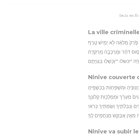
Seuls les É
La ville criminell
ׁ פֶּ֙רֶק֙ מְלֵאָ֔ה לֹ֥א יָמִ֖ישׁ טָֽרֶף׃
ס֣וּס דֹּהֵ֔ר וּמֶרְכָּבָ֖ה מְרַקֵּדָֽה׃
ָּ֔ה *יכשלו **וְכָשְׁל֖וּ בִּגְוִיָּתָֽם׃
Ninive couverte 
ְנוּנֶ֔יהָ וּמִשְׁפָּח֖וֹת בִּכְשָׁפֶֽיהָ׃
וֹיִם֙ מַעְרֵ֔ךְ וּמַמְלָכ֖וֹת קְלוֹנֵֽךְ׃
֖ים וְנִבַּלְתִּ֑יךְ וְשַׂמְתִּ֖יךְ כְּרֹֽאִי׃
ָ֑הּ מֵאַ֛יִן אֲבַקֵּ֥שׁ מְנַחֲמִ֖ים לָֽךְ׃
Ninive va subir 