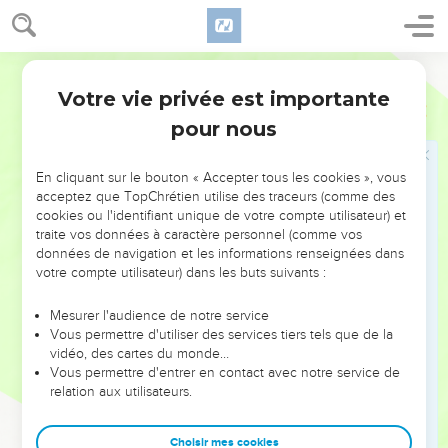
Toute une population disparaît
15
Là le feu te consumera ; l'épée te retranchera, elle te
Martin
dévorera comme le hurebec [dévore les arbres]. Qu'on
Votre vie privée est importante
s'amasse comme les hurebecs, amasse-toi comme les
Nahum
3
sauterelles.
pour nous
16
Tu as multiplié tes négociants en plus grand nombre que
les étoiles des cieux ; les hurebecs s'étant répandus ont tout
En cliquant sur le bouton « Accepter tous les cookies », vous
acceptez que TopChrétien utilise des traceurs (comme des
ravagé, et puis ils s'en sont envolés.
cookies ou l'identifiant unique de votre compte utilisateur) et
17
Ceux qui portent le diadème au milieu de toi sont comme
traite vos données à caractère personnel (comme vos
des sauterelles, et tes capitaines comme de grandes
données de navigation et les informations renseignées dans
votre compte utilisateur) dans les buts suivants :
sauterelles qui se campent dans les cloisons au temps de la
fraîcheur, et qui, lorsque le soleil est levé, s'écartent, de
Mesurer l'audience de notre service
sorte qu'on ne connaît plus le lieu où elles ont été.
Vous permettre d'utiliser des services tiers tels que de la
vidéo, des cartes du monde…
Un désastre irréparable
Vous permettre d'entrer en contact avec notre service de
relation aux utilisateurs.
18
Tes Pasteurs se sont endormis, ô Roi d'Assyrie ! tes
hommes illustres se sont tenus dans leurs tentes ; ton peuple
Choisir mes cookies