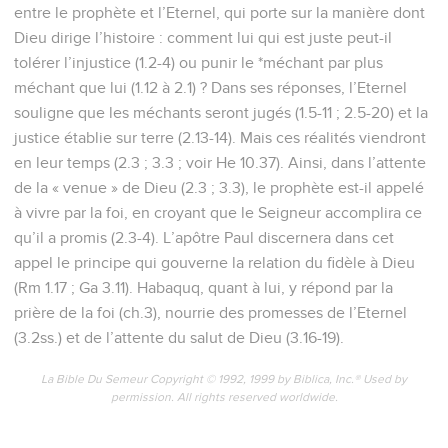
entre le prophète et l’Eternel, qui porte sur la manière dont
Dieu dirige l’histoire : comment lui qui est juste peut-il
tolérer l’injustice (1.2-4) ou punir le *méchant par plus
méchant que lui (1.12 à 2.1) ? Dans ses réponses, l’Eternel
souligne que les méchants seront jugés (1.5-11 ; 2.5-20) et la
justice établie sur terre (2.13-14). Mais ces réalités viendront
en leur temps (2.3 ; 3.3 ; voir He 10.37). Ainsi, dans l’attente
de la « venue » de Dieu (2.3 ; 3.3), le prophète est-il appelé
à vivre par la foi, en croyant que le Seigneur accomplira ce
qu’il a promis (2.3-4). L’apôtre Paul discernera dans cet
appel le principe qui gouverne la relation du fidèle à Dieu
(Rm 1.17 ; Ga 3.11). Habaquq, quant à lui, y répond par la
prière de la foi (ch.3), nourrie des promesses de l’Eternel
(3.2ss.) et de l’attente du salut de Dieu (3.16-19).
La Bible Du Semeur Copyright © 1992, 1999 by Biblica, Inc.® Used by
permission. All rights reserved worldwide.