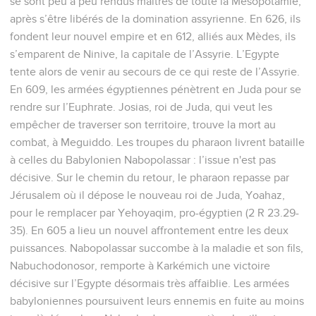
se sont peu à peu rendus maîtres de toute la Mésopotamie,
après s’être libérés de la domination assyrienne. En 626, ils
fondent leur nouvel empire et en 612, alliés aux Mèdes, ils
s’emparent de Ninive, la capitale de l’Assyrie. L’Egypte
tente alors de venir au secours de ce qui reste de l’Assyrie.
En 609, les armées égyptiennes pénètrent en Juda pour se
rendre sur l’Euphrate. Josias, roi de Juda, qui veut les
empêcher de traverser son territoire, trouve la mort au
combat, à Meguiddo. Les troupes du pharaon livrent bataille
à celles du Babylonien Nabopolassar : l’issue n'est pas
décisive. Sur le chemin du retour, le pharaon repasse par
Jérusalem où il dépose le nouveau roi de Juda, Yoahaz,
pour le remplacer par Yehoyaqim, pro-égyptien (2 R 23.29-
35). En 605 a lieu un nouvel affrontement entre les deux
puissances. Nabopolassar succombe à la maladie et son fils,
Nabuchodonosor, remporte à Karkémich une victoire
décisive sur l’Egypte désormais très affaiblie. Les armées
babyloniennes poursuivent leurs ennemis en fuite au moins