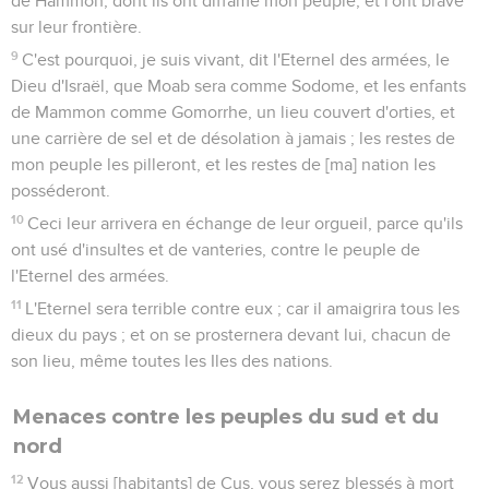
de Hammon, dont ils ont diffamé mon peuple, et l'ont bravé
sur leur frontière.
9
C'est pourquoi, je suis vivant, dit l'Eternel des armées, le
Dieu d'Israël, que Moab sera comme Sodome, et les enfants
de Mammon comme Gomorrhe, un lieu couvert d'orties, et
une carrière de sel et de désolation à jamais ; les restes de
mon peuple les pilleront, et les restes de [ma] nation les
posséderont.
10
Ceci leur arrivera en échange de leur orgueil, parce qu'ils
ont usé d'insultes et de vanteries, contre le peuple de
l'Eternel des armées.
11
L'Eternel sera terrible contre eux ; car il amaigrira tous les
dieux du pays ; et on se prosternera devant lui, chacun de
son lieu, même toutes les Iles des nations.
Menaces contre les peuples du sud et du
nord
12
Vous aussi [habitants] de Cus, vous serez blessés à mort