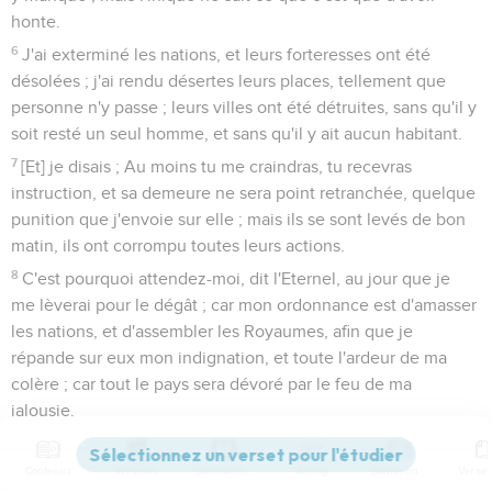
honte.
6
J'ai exterminé les nations, et leurs forteresses ont été
désolées ; j'ai rendu désertes leurs places, tellement que
personne n'y passe ; leurs villes ont été détruites, sans qu'il y
soit resté un seul homme, et sans qu'il y ait aucun habitant.
7
[Et] je disais ; Au moins tu me craindras, tu recevras
instruction, et sa demeure ne sera point retranchée, quelque
punition que j'envoie sur elle ; mais ils se sont levés de bon
matin, ils ont corrompu toutes leurs actions.
8
C'est pourquoi attendez-moi, dit l'Eternel, au jour que je
me lèverai pour le dégât ; car mon ordonnance est d'amasser
les nations, et d'assembler les Royaumes, afin que je
répande sur eux mon indignation, et toute l'ardeur de ma
colère ; car tout le pays sera dévoré par le feu de ma
jalousie.
Dieu transformera les peuples
Contenus
Versions
Commentaires
Strong
Dictionnaire