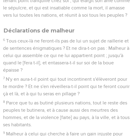
tenant point tranquille chez soi ; qui élargit son âme comme
le sépulcre, et qui est insatiable comme la mort, il amasse
vers lui toutes les nations, et réunit à soi tous les peuples ?
Déclarations de malheur
6
Tous ceux-là ne feront-ils pas de lui un sujet de raillerie et
de sentences énigmatiques ? Et ne dira-t-on pas : Malheur à
celui qui assemble ce qui ne lui appartient point ; jusqu'à
quand le [fera t-il], et entassera-t-il sur soi de la boue
épaisse ?
7
N'y en aura-t-il point qui tout incontinent s'élèveront pour
te mordre ? Et ne s'en réveillera-t-il point qui te feront courir
çà et là, et à qui tu seras en pillage ?
8
Parce que tu as butiné plusieurs nations, tout le reste des
peuples te butinera, et à cause aussi des meurtres des
hommes, et de la violence [faite] au pays, à la ville, et à tous
ses habitants.
9
Malheur à celui qui cherche à faire un gain injuste pour