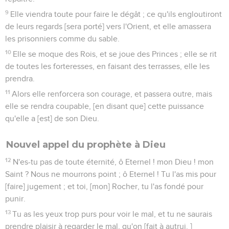
9
Elle viendra toute pour faire le dégât ; ce qu'ils engloutiront
de leurs regards [sera porté] vers l'Orient, et elle amassera
les prisonniers comme du sable.
10
Elle se moque des Rois, et se joue des Princes ; elle se rit
de toutes les forteresses, en faisant des terrasses, elle les
prendra.
11
Alors elle renforcera son courage, et passera outre, mais
elle se rendra coupable, [en disant que] cette puissance
qu'elle a [est] de son Dieu.
Nouvel appel du prophète à Dieu
12
N'es-tu pas de toute éternité, ô Eternel ! mon Dieu ! mon
Saint ? Nous ne mourrons point ; ô Eternel ! Tu l'as mis pour
[faire] jugement ; et toi, [mon] Rocher, tu l'as fondé pour
punir.
13
Tu as les yeux trop purs pour voir le mal, et tu ne saurais
prendre plaisir à regarder le mal, qu'on [fait à autrui. ]