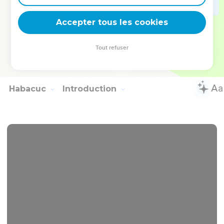
est dispersé par les montagnes, et il n'[y a] personne qui le
rassemble.
Accepter tous les cookies
19
Il n'y a point de remède à ta blessure, ta plaie est
douloureuse ; tous ceux qui entendront parler de toi battront
Tout refuser
des mains sur toi ; car qui est-ce qui n'a pas continuellement
éprouvé les effets de ta malice ?
Habacuc
Introduction