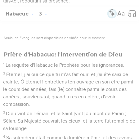
tais-toi, redoutant sa présence.
Habacuc
3
Seuls les Évangiles sont disponibles en vidéo pour le moment.
Prière d'Habacuc: l'intervention de Dieu
1
La requête d'Habacuc le Prophète pour les ignorances.
2
Eternel, j'ai ouï ce que tu m'as fait ouïr, et j'ai été saisi de
crainte, Ô Eternel ! entretiens ton ouvrage en son être parmi
le cours des années, fais-[le] connaître parmi le cours des
années ; souviens-toi, quand tu es en colère, d'avoir
compassion.
3
Dieu vint de Téman, et le Saint [vint] du mont de Paran ;
Sélah. Sa Majesté couvrait les cieux, et la terre fut remplie de
sa louange.
4
Sa splendeur était comme la lumière même, et des rayons