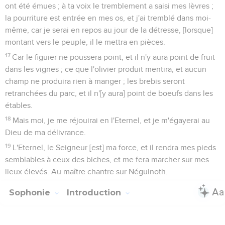
ont été émues ; à ta voix le tremblement a saisi mes lèvres ;
la pourriture est entrée en mes os, et j'ai tremblé dans moi-
même, car je serai en repos au jour de la détresse, [lorsque]
montant vers le peuple, il le mettra en pièces.
17
Car le figuier ne poussera point, et il n'y aura point de fruit
dans les vignes ; ce que l'olivier produit mentira, et aucun
champ ne produira rien à manger ; les brebis seront
retranchées du parc, et il n'[y aura] point de boeufs dans les
étables.
18
Mais moi, je me réjouirai en l'Eternel, et je m'égayerai au
Dieu de ma délivrance.
19
L'Eternel, le Seigneur [est] ma force, et il rendra mes pieds
semblables à ceux des biches, et me fera marcher sur mes
lieux élevés. Au maître chantre sur Néguinoth.
Sophonie
Introduction