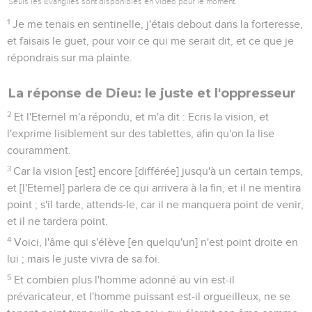
Seuls les Évangiles sont disponibles en vidéo pour le moment.
1
Je me tenais en sentinelle, j'étais debout dans la forteresse,
et faisais le guet, pour voir ce qui me serait dit, et ce que je
répondrais sur ma plainte.
La réponse de Dieu: le juste et l'oppresseur
2
Et l'Eternel m'a répondu, et m'a dit : Ecris la vision, et
l'exprime lisiblement sur des tablettes, afin qu'on la lise
couramment.
3
Car la vision [est] encore [différée] jusqu'à un certain temps,
et [l'Eternel] parlera de ce qui arrivera à la fin, et il ne mentira
point ; s'il tarde, attends-le, car il ne manquera point de venir,
et il ne tardera point.
4
Voici, l'âme qui s'élève [en quelqu'un] n'est point droite en
lui ; mais le juste vivra de sa foi.
5
Et combien plus l'homme adonné au vin est-il
prévaricateur, et l'homme puissant est-il orgueilleux, ne se