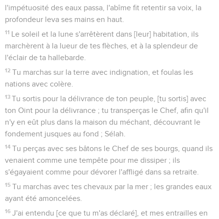
l'impétuosité des eaux passa, l'abîme fit retentir sa voix, la
profondeur leva ses mains en haut.
11
Le soleil et la lune s'arrêtèrent dans [leur] habitation, ils
marchèrent à la lueur de tes flèches, et à la splendeur de
l'éclair de ta hallebarde.
12
Tu marchas sur la terre avec indignation, et foulas les
nations avec colère.
13
Tu sortis pour la délivrance de ton peuple, [tu sortis] avec
ton Oint pour la délivrance ; tu transperças le Chef, afin qu'il
n'y en eût plus dans la maison du méchant, découvrant le
fondement jusques au fond ; Sélah.
14
Tu perças avec ses bâtons le Chef de ses bourgs, quand ils
venaient comme une tempête pour me dissiper ; ils
s'égayaient comme pour dévorer l'affligé dans sa retraite.
15
Tu marchas avec tes chevaux par la mer ; les grandes eaux
ayant été amoncelées.
16
J'ai entendu [ce que tu m'as déclaré], et mes entrailles en