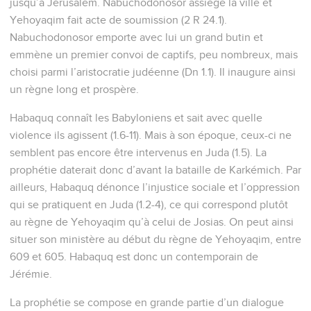
jusqu’à Jérusalem. Nabuchodonosor assiège la ville et
Yehoyaqim fait acte de soumission (2 R 24.1).
Nabuchodonosor emporte avec lui un grand butin et
emmène un premier convoi de captifs, peu nombreux, mais
choisi parmi l’aristocratie judéenne (Dn 1.1). Il inaugure ainsi
un règne long et prospère.
Habaquq connaît les Babyloniens et sait avec quelle
violence ils agissent (1.6-11). Mais à son époque, ceux-ci ne
semblent pas encore être intervenus en Juda (1.5). La
prophétie daterait donc d’avant la bataille de Karkémich. Par
ailleurs, Habaquq dénonce l’injustice sociale et l’oppression
qui se pratiquent en Juda (1.2-4), ce qui correspond plutôt
au règne de Yehoyaqim qu’à celui de Josias. On peut ainsi
situer son ministère au début du règne de Yehoyaqim, entre
609 et 605. Habaquq est donc un contemporain de
Jérémie.
La prophétie se compose en grande partie d’un dialogue