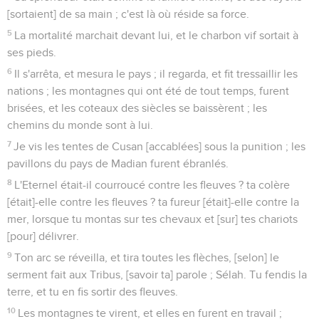
[sortaient] de sa main ; c'est là où réside sa force.
5
La mortalité marchait devant lui, et le charbon vif sortait à
ses pieds.
6
Il s'arrêta, et mesura le pays ; il regarda, et fit tressaillir les
nations ; les montagnes qui ont été de tout temps, furent
brisées, et les coteaux des siècles se baissèrent ; les
chemins du monde sont à lui.
7
Je vis les tentes de Cusan [accablées] sous la punition ; les
pavillons du pays de Madian furent ébranlés.
8
L'Eternel était-il courroucé contre les fleuves ? ta colère
[était]-elle contre les fleuves ? ta fureur [était]-elle contre la
mer, lorsque tu montas sur tes chevaux et [sur] tes chariots
[pour] délivrer.
9
Ton arc se réveilla, et tira toutes les flèches, [selon] le
serment fait aux Tribus, [savoir ta] parole ; Sélah. Tu fendis la
terre, et tu en fis sortir des fleuves.
10
Les montagnes te virent, et elles en furent en travail ;