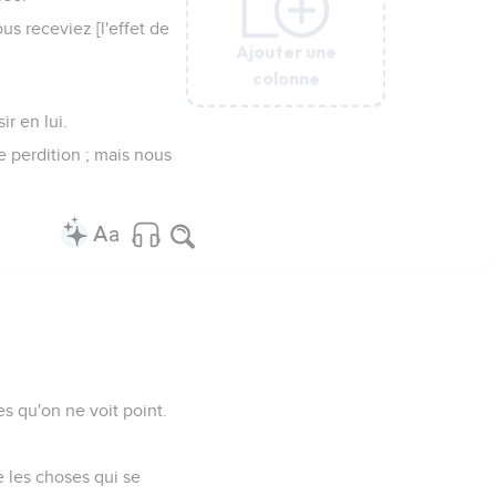
us receviez [l'effet de
Ajouter une
Ajouter une
Ajouter une
Ajouter une
Ajouter une
colonne
colonne
colonne
colonne
colonne
ir en lui.
e perdition ; mais nous
es qu'on ne voit point.
e les choses qui se