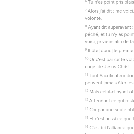
6
Tu n'as point pris plai
7
Alors j'ai dit : me voi
volonté.
8
Ayant dit auparavant : 
péché, et tu n'y as point
voici, je viens afin de fa
9
Il ôte [donc] le premier
10
Or c'est par cette vol
corps de Jésus-Christ.
11
Tout Sacrificateur don
peuvent jamais ôter les
12
Mais celui-ci ayant of
13
Attendant ce qui rest
14
Car par une seule obla
15
Et c'est aussi ce que
16
C'est ici l'alliance q