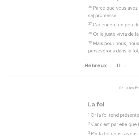
36
Parce que vous avez b
sa] promesse.
37
Car encore un peu de t
38
Or le juste vivra de l
39
Mais pour nous, nous 
persévérons dans la foi,
Hébreux
11
Seuls les É
La foi
1
Or la foi rend présent
2
Car c'est par elle qu
3
Par la foi nous savons