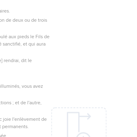
ires.
ion de deux ou de trois
lé aux pieds le Fils de
 sanctifié, et qui aura
 rendrai, dit le
 illuminés, vous avez
ions ; et de l'autre,
ec joie l'enlèvement de
t permanents.
sée.