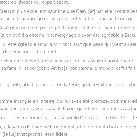
 faites de choses qui apparussent.
à Dieu un plus excellent sacrifice que Caïn, [et] par elle il obtint 
 rendait témoignage de ses dons ; et lui étant mort parle encore p
levé pour ne point passer par la mort ; et il ne fut point trouvé, p
 fût enlevé il a obtenu le témoignage d'avoir été agréable à Dieu.
 lui être agréable sans la foi ; car il faut que celui qui vient à Die
ur de ceux qui le cherchent.
té divinement averti des choses qui ne se voyaient point encore, cr
sa famille, et par [cette Arche] il condamna le monde, et fut fait h
t appelé, obéit, pour aller en la terre, qu'il devait recevoir en héri
comme étranger en la terre, qui lui avait été promise, comme si ell
us des tentes avec Isaac et Jacob, qui étaient héritiers avec l
té qui a des fondements, et de laquelle Dieu [est] l'architecte, et l
reçut la vertu de concevoir un enfant, et elle enfanta hors d'âge, p
le lui] avait promis, était fidèle.