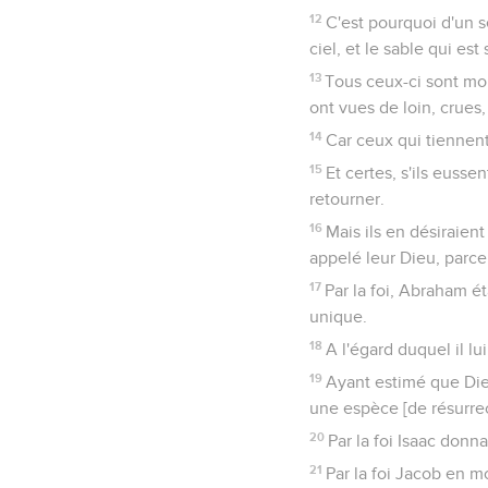
12
C'est pourquoi d'un s
ciel, et le sable qui es
13
Tous ceux-ci sont mort
ont vues de loin, crues, 
14
Car ceux qui tiennent
15
Et certes, s'ils eusse
retourner.
16
Mais ils en désiraient
appelé leur Dieu, parce 
17
Par la foi, Abraham éta
unique.
18
A l'égard duquel il lu
19
Ayant estimé que Dieu
une espèce [de résurrec
20
Par la foi Isaac donn
21
Par la foi Jacob en m