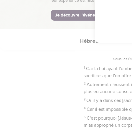
27
Et comme il est ordo
28
De même aussi Christ 
seconde fois sans péché
Hébreux
10
Seuls les É
1
Car la Loi ayant l'omb
sacrifices que l'on offr
2
Autrement n'eussent-ils
plus eu aucune consci
3
Or il y a dans ces [s
4
Car il est impossible 
5
C'est pourquoi [Jésus-C
m'as approprié un corps