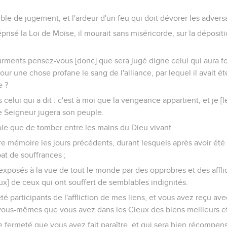
ible de jugement, et l'ardeur d'un feu qui doit dévorer les adversa
prisé la Loi de Moïse, il mourait sans miséricorde, sur la déposit
rments pensez-vous [donc] que sera jugé digne celui qui aura fou
our une chose profane le sang de l'alliance, par lequel il avait été
e ?
elui qui a dit : c'est à moi que la vengeance appartient, et je [le]
le Seigneur jugera son peuple.
ble que de tomber entre les mains du Dieu vivant.
e mémoire les jours précédents, durant lesquels après avoir été
t de souffrances ;
exposés à la vue de tout le monde par des opprobres et des afflict
ux] de ceux qui ont souffert de semblables indignités.
té participants de l'affliction de mes liens, et vous avez reçu av
 vous-mêmes que vous avez dans les Cieux des biens meilleurs e
e fermeté que vous avez fait paraître, et qui sera bien récompen