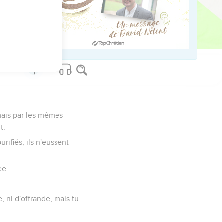
 le jugement.
s, apparaîtra une
amais par les mêmes
t.
urifiés, ils n'eussent
ée.
, ni d'offrande, mais tu