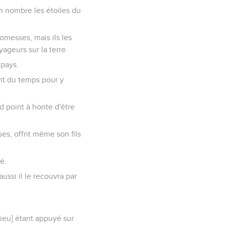
en nombre les étoiles du
romesses, mais ils les
yageurs sur la terre.
 pays.
ient du temps pour y
nd point à honte d'être
ses, offrit même son fils
té.
ussi il le recouvra par
Dieu] étant appuyé sur