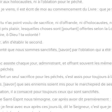
sir aux holocaustes, ni à l'oblation pour le péché.
ci, je viens, il est écrit de moi au commencement du Livre : que je 
tu n'as point voulu de sacrifice, ni d'offrande, ni d'holocaustes, n
 pris plaisir, lesquelles choses sont [pourtant] offertes selon la Loi
ire, ô Dieu ! ta volonté !
, afin d'établir le second.
onté que nous sommes sanctifiés, [savoir] par l'oblation qui a été
c assiste chaque jour, administrant, et offrant souvent les mêmes
 péchés.
fert un seul sacrifice pour les péchés, s'est assis pour toujours à 
e, [savoir] que ses ennemis soient mis pour le marchepied de ses
tion, il a consacré pour toujours ceux qui sont sanctifiés.
 le Saint-Esprit nous témoigne, car après avoir dit premièrement :
ue je ferai avec eux après ces jours-là, dit le Seigneur, c'est que 