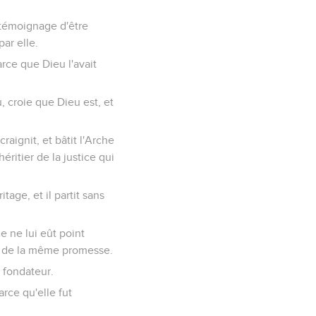
le témoignage d'être
ar elle.
arce que Dieu l'avait
u, croie que Dieu est, et
aignit, et bâtit l'Arche
éritier de la justice qui
tage, et il partit sans
e ne lui eût point
ui de la même promesse.
e fondateur.
arce qu'elle fut