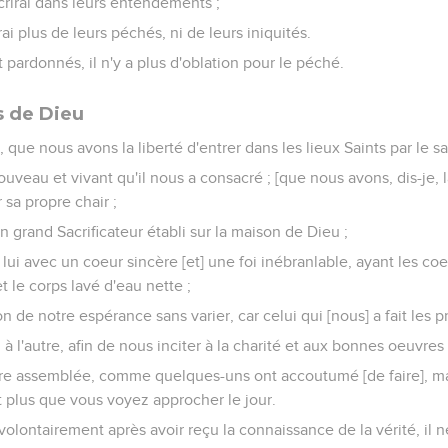
écrirai dans leurs entendements ;
i plus de leurs péchés, ni de leurs iniquités.
 pardonnés, il n'y a plus d'oblation pour le péché.
 de Dieu
 que nous avons la liberté d'entrer dans les lieux Saints par le s
uveau et vivant qu'il nous a consacré ; [que nous avons, dis-je, la
r sa propre chair ;
n grand Sacrificateur établi sur la maison de Dieu ;
i avec un coeur sincère [et] une foi inébranlable, ayant les coe
 le corps lavé d'eau nette ;
n de notre espérance sans varier, car celui qui [nous] a fait les p
à l'autre, afin de nous inciter à la charité et aux bonnes oeuvres 
tre assemblée, comme quelques-uns ont accoutumé [de faire], ma
ant plus que vous voyez approcher le jour.
olontairement après avoir reçu la connaissance de la vérité, il ne