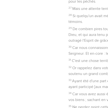
pour les péchés.
27
Mais une attente terr
28
Si quelqu'un avait mé
témoins.
29
De combien pires tou
Dieu, et qui aura tenu p
outragé l'Esprit de grâc
30
Car nous connaissons c
Seigneur. Et en-core : 
31
C'est une chose terri
32
Or rappelez dans votr
soutenu un grand comba
33
Ayant été d'une part 
ayant participé [aux ma
34
Car vous avez aussi é
vos biens ; sachant en
35
Ne perdez point cett