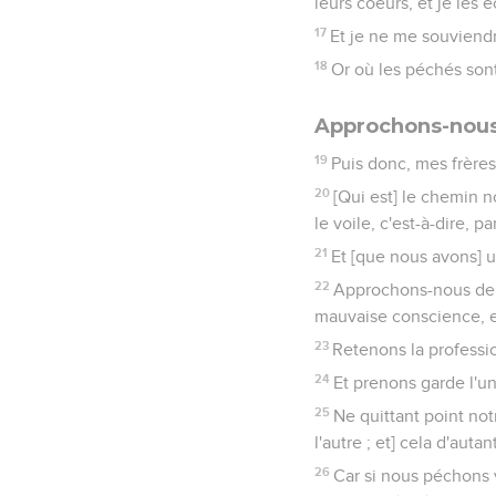
leurs coeurs, et je les 
17
Et je ne me souviendra
18
Or où les péchés sont
Approchons-nous
19
Puis donc, mes frères,
20
[Qui est] le chemin no
le voile, c'est-à-dire, pa
21
Et [que nous avons] u
22
Approchons-nous de lu
mauvaise conscience, et
23
Retenons la professio
24
Et prenons garde l'un 
25
Ne quittant point no
l'autre ; et] cela d'aut
26
Car si nous péchons v