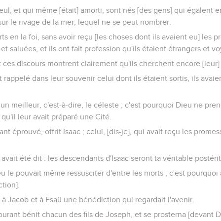
eul, et qui même [était] amorti, sont nés [des gens] qui égalent 
t sur le rivage de la mer, lequel ne se peut nombrer.
s en la foi, sans avoir reçu [les choses dont ils avaient eu] les p
et saluées, et ils ont fait profession qu'ils étaient étrangers et vo
 ces discours montrent clairement qu'ils cherchent encore [leur]
nt rappelé dans leur souvenir celui dont ils étaient sortis, ils ava
 un meilleur, c'est-à-dire, le céleste ; c'est pourquoi Dieu ne pre
qu'il leur avait préparé une Cité.
nt éprouvé, offrit Isaac ; celui, [dis-je], qui avait reçu les promes
i avait été dit : les descendants d'Isaac seront ta véritable postéri
 le pouvait même ressusciter d'entre les morts ; c'est pourquoi a
tion].
a à Jacob et à Esaü une bénédiction qui regardait l'avenir.
ourant bénit chacun des fils de Joseph, et se prosterna [devant 