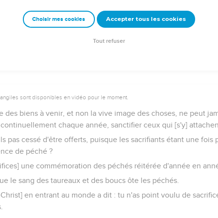
nné aux hommes de mourir une seule fois, et qu'après cela [suit]
Accepter tous les cookies
Choisir mes cookies
ayant été offert une seule fois pour ôter les péchés de plusieur
 à ceux qui l'attendent à salut.
Tout refuser
vangiles sont disponibles en vidéo pour le moment.
re des biens à venir, et non la vive image des choses, ne peut j
e continuellement chaque année, sanctifier ceux qui [s'y] attachen
 pas cessé d'être offerts, puisque les sacrifiants étant une fois p
ence de péché ?
acrifices] une commémoration des péchés réitérée d'année en ann
que le sang des taureaux et des boucs ôte les péchés.
hrist] en entrant au monde a dit : tu n'as point voulu de sacrifice
.