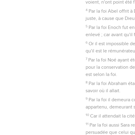
voient, n'ont point été
4
Par la foi Abel offrit 
juste, à cause que Dieu
5
Par la foi Enoch fut en
enlevé ; car avant qu'il
6
Or il est impossible de
qu'il est le rémunérate
7
Par la foi Noé ayant é
pour la conservation de 
est selon la foi.
8
Par la foi Abraham étan
savoir où il allait.
9
Par la foi il demeura 
appartenu, demeurant so
10
Car il attendait la ci
11
Par la foi aussi Sara 
persuadée que celui qui [