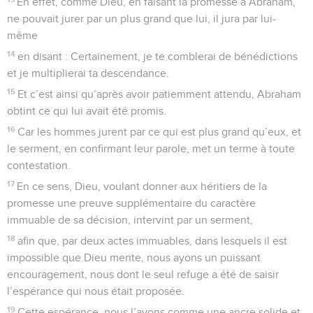
En effet, comme Dieu, en faisant la promesse à Abraham,
ne pouvait jurer par un plus grand que lui, il jura par lui-
même
14
en disant : Certainement, je te comblerai de bénédictions
et je multiplierai ta descendance.
15
Et c’est ainsi qu’après avoir patiemment attendu, Abraham
obtint ce qui lui avait été promis.
16
Car les hommes jurent par ce qui est plus grand qu’eux, et
le serment, en confirmant leur parole, met un terme à toute
contestation.
17
En ce sens, Dieu, voulant donner aux héritiers de la
promesse une preuve supplémentaire du caractère
immuable de sa décision, intervint par un serment,
18
afin que, par deux actes immuables, dans lesquels il est
impossible que Dieu mente, nous ayons un puissant
encouragement, nous dont le seul refuge a été de saisir
l’espérance qui nous était proposée.
19
Cette espérance, nous l’avons comme une ancre solide et