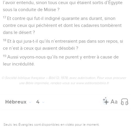
l’avoir entendu, sinon tous ceux qui étaient sortis d’Égypte
sous la conduite de Moïse ?
17
Et contre qui fut-il indigné quarante ans durant, sinon
contre ceux qui péchèrent et dont les cadavres tombèrent
dans le désert ?
18
Et à qui jura-t-il qu’ils n’entreraient pas dans son repos, si
ce n’est à ceux qui avaient désobéi ?
19
Aussi voyons-nous qu’ils ne purent y entrer à cause de
leur incrédulité.
© Société biblique française – Bibli’O, 1978, avec autorisation. Pour vous procurer
une Bible imprimée, rendez-vous sur www.editionsbiblio.fr
Hébreux
4
Seuls les Évangiles sont disponibles en vidéo pour le moment.