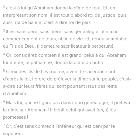
2
c’est à lui qu’Abraham donna la dîme de tout. Et, en
interprétant son nom, il est tout d’abord roi de justice, puis
aussi roi de Salem, c’est-à-dire roi de paix.
3
Il est sans père, sans mère, sans généalogie ; il n’a ni
commencement de jours, ni fin de vie. Et, rendu semblable
au Fils de Dieu, il demeure sacrificateur à perpétuité.
4
Or, considérez combien il est grand, celui à qui Abraham
lui-même, le patriarche, donna la dîme du butin !
5
Ceux des fils de Lévi qui reçoivent le sacerdoce ont,
d’après la loi, l’ordre de prélever la dîme sur le peuple, c’est-
à-dire sur leurs frères qui sont pourtant issus des reins
d’Abraham.
6
Mais lui, qui ne figure pas dans (leur) généalogie, il préleva
la dîme sur Abraham ! Il bénit celui qui avait (reçu) les
promesses !
7
Or, c’est sans contredit l’inférieur qui est béni par le
supérieur.