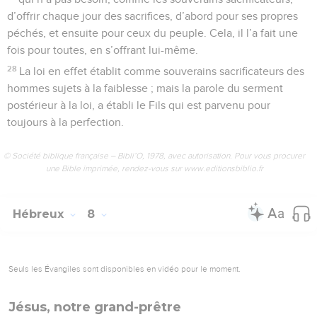
d’offrir chaque jour des sacrifices, d’abord pour ses propres
péchés, et ensuite pour ceux du peuple. Cela, il l’a fait une
fois pour toutes, en s’offrant lui-même.
28
La loi en effet établit comme souverains sacrificateurs des
hommes sujets à la faiblesse ; mais la parole du serment
postérieur à la loi, a établi le Fils qui est parvenu pour
toujours à la perfection.
© Société biblique française – Bibli’O, 1978, avec autorisation. Pour vous procurer
une Bible imprimée, rendez-vous sur www.editionsbiblio.fr
Hébreux
8
Seuls les Évangiles sont disponibles en vidéo pour le moment.
Jésus, notre grand-prêtre