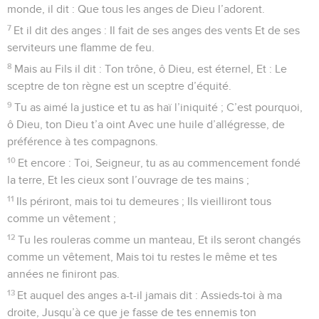
monde, il dit : Que tous les anges de Dieu l’adorent.
7
Et il dit des anges : Il fait de ses anges des vents Et de ses
serviteurs une flamme de feu.
8
Mais au Fils il dit : Ton trône, ô Dieu, est éternel, Et : Le
sceptre de ton règne est un sceptre d’équité.
9
Tu as aimé la justice et tu as haï l’iniquité ; C’est pourquoi,
ô Dieu, ton Dieu t’a oint Avec une huile d’allégresse, de
préférence à tes compagnons.
10
Et encore : Toi, Seigneur, tu as au commencement fondé
la terre, Et les cieux sont l’ouvrage de tes mains ;
11
Ils périront, mais toi tu demeures ; Ils vieilliront tous
comme un vêtement ;
12
Tu les rouleras comme un manteau, Et ils seront changés
comme un vêtement, Mais toi tu restes le même et tes
années ne finiront pas.
13
Et auquel des anges a-t-il jamais dit : Assieds-toi à ma
droite, Jusqu’à ce que je fasse de tes ennemis ton