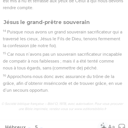
est mis à nu et terrassé aux yeux de Celui à qui nous devons
rendre compte.
Jésus le grand-prêtre souverain
14
Puisque nous avons un grand souverain sacrificateur qui a
traversé les cieux, Jésus le Fils de Dieu, tenons fermement
la confession (de notre foi).
15
Car nous n’avons pas un souverain sacrificateur incapable
de compatir à nos faiblesses ; mais il a été tenté comme
nous à tous égards, sans (commettre de) péché.
16
Approchons-nous donc avec assurance du trône de la
grâce, afin d’obtenir miséricorde et de trouver grâce, en vue
d’un secours opportun.
© Société biblique française – Bibli’O, 1978, avec autorisation. Pour vous procurer
une Bible imprimée, rendez-vous sur www.editionsbiblio.fr
Hébreux
5