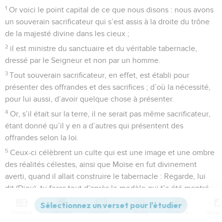
1
Or voici le point capital de ce que nous disons : nous avons
un souverain sacrificateur qui s’est assis à la droite du trône
de la majesté divine dans les cieux ;
2
il est ministre du sanctuaire et du véritable tabernacle,
dressé par le Seigneur et non par un homme.
3
Tout souverain sacrificateur, en effet, est établi pour
présenter des offrandes et des sacrifices ; d’où la nécessité,
pour lui aussi, d’avoir quelque chose à présenter.
4
Or, s’il était sur la terre, il ne serait pas même sacrificateur,
étant donné qu’il y en a d’autres qui présentent des
offrandes selon la loi.
5
Ceux-ci célèbrent un culte qui est une image et une ombre
des réalités célestes, ainsi que Moïse en fut divinement
averti, quand il allait construire le tabernacle : Regarde, lui
dit (Dieu), tu feras tout d’après le modèle qui t’a été montré
sur la montagne.
Contenus
Versions
Commentaires
Strong
Dictionnaire
6
Mais maintenant, Christ a obtenu un ministère d’autant