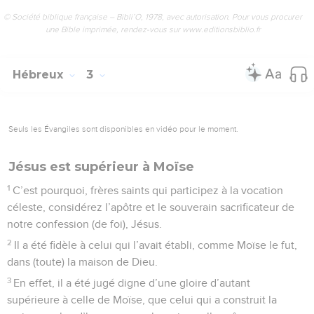
© Société biblique française – Bibli’O, 1978, avec autorisation. Pour vous procurer
une Bible imprimée, rendez-vous sur www.editionsbiblio.fr
Hébreux
3
Seuls les Évangiles sont disponibles en vidéo pour le moment.
Jésus est supérieur à Moïse
1
C’est pourquoi, frères saints qui participez à la vocation
céleste, considérez l’apôtre et le souverain sacrificateur de
notre confession (de foi), Jésus.
2
Il a été fidèle à celui qui l’avait établi, comme Moïse le fut,
dans (toute) la maison de Dieu.
3
En effet, il a été jugé digne d’une gloire d’autant
supérieure à celle de Moïse, que celui qui a construit la