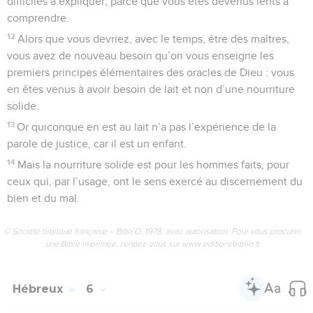
difficiles à expliquer, parce que vous êtes devenus lents à
comprendre.
12
Alors que vous devriez, avec le temps, être des maîtres,
vous avez de nouveau besoin qu’on vous enseigne les
premiers principes élémentaires des oracles de Dieu : vous
en êtes venus à avoir besoin de lait et non d’une nourriture
solide.
13
Or quiconque en est au lait n’a pas l’expérience de la
parole de justice, car il est un enfant.
14
Mais la nourriture solide est pour les hommes faits, pour
ceux qui, par l’usage, ont le sens exercé au discernement du
bien et du mal.
© Société biblique française – Bibli’O, 1978, avec autorisation. Pour vous procurer
une Bible imprimée, rendez-vous sur www.editionsbiblio.fr
Hébreux
6