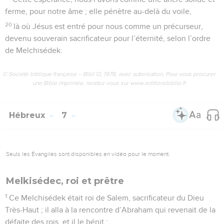
ferme, pour notre âme ; elle pénètre au-delà du voile,
20
là où Jésus est entré pour nous comme un précurseur,
devenu souverain sacrificateur pour l’éternité, selon l’ordre
de Melchisédek.
© Société biblique française – Bibli’O, 1978, avec autorisation. Pour vous procurer
une Bible imprimée, rendez-vous sur www.editionsbiblio.fr
Hébreux
7
Seuls les Évangiles sont disponibles en vidéo pour le moment.
Melkisédec, roi et prêtre
1
Ce Melchisédek était roi de Salem, sacrificateur du Dieu
Très-Haut ; il alla à la rencontre d’Abraham qui revenait de la
défaite des rois, et il le bénit ;