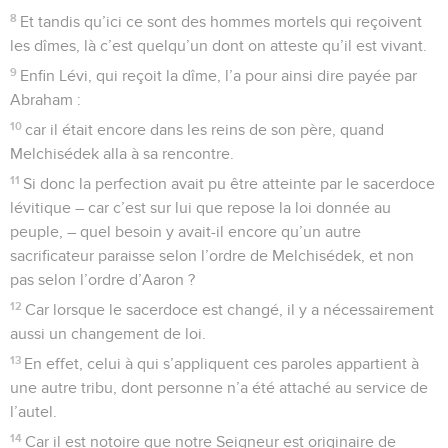
8
Et tandis qu’ici ce sont des hommes mortels qui reçoivent
les dîmes, là c’est quelqu’un dont on atteste qu’il est vivant.
9
Enfin Lévi, qui reçoit la dîme, l’a pour ainsi dire payée par
Abraham :
10
car il était encore dans les reins de son père, quand
Melchisédek alla à sa rencontre.
11
Si donc la perfection avait pu être atteinte par le sacerdoce
lévitique – car c’est sur lui que repose la loi donnée au
peuple, – quel besoin y avait-il encore qu’un autre
sacrificateur paraisse selon l’ordre de Melchisédek, et non
pas selon l’ordre d’Aaron ?
12
Car lorsque le sacerdoce est changé, il y a nécessairement
aussi un changement de loi.
13
En effet, celui à qui s’appliquent ces paroles appartient à
une autre tribu, dont personne n’a été attaché au service de
l’autel.
14
Car il est notoire que notre Seigneur est originaire de