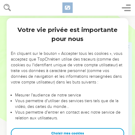
18
S’il t’a fait quelque tort, ou s’il te doit quelque chose,
mets-le sur mon compte.
Segond 1978 (Colombe)
19
Moi Paul, je l’écris de ma propre main : je te le
rembourserai – pour ne pas dire que tu te dois toi-même à
Votre vie privée est importante
Philémon
1
moi.
pour nous
20
Oui, frère, que j’obtienne de toi ce service dans le
Seigneur ; tranquillise mon cœur en Christ.
En cliquant sur le bouton « Accepter tous les cookies », vous
acceptez que TopChrétien utilise des traceurs (comme des
21
C’est en me fiant à ton obéissance que je t’écris, sachant
cookies ou l'identifiant unique de votre compte utilisateur) et
que tu feras même au-delà de ce que je dis.
traite vos données à caractère personnel (comme vos
22
données de navigation et les informations renseignées dans
En même temps, prépare-moi un logement, car j’espère
votre compte utilisateur) dans les buts suivants :
vous être rendu, grâce à vos prières.
Mesurer l'audience de notre service
Salutations finales
Vous permettre d'utiliser des services tiers tels que de la
vidéo, des cartes du monde…
23
Épaphras, mon compagnon de captivité en Christ-Jésus,
Vous permettre d'entrer en contact avec notre service de
te salue,
relation aux utilisateurs.
24
ainsi que Marc, Aristarque, Démas, Luc, mes compagnons
d’œuvre.
Choisir mes cookies