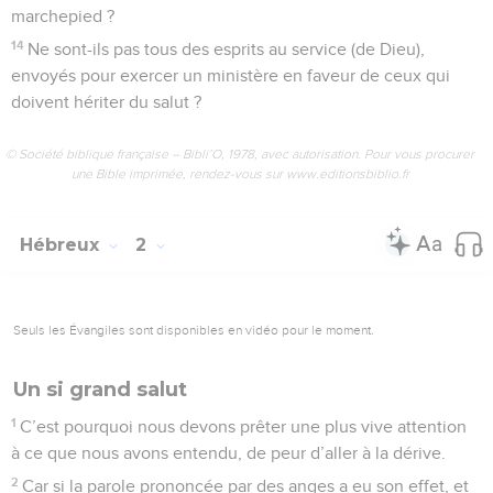
marchepied ?
14
Ne sont-ils pas tous des esprits au service (de Dieu),
envoyés pour exercer un ministère en faveur de ceux qui
doivent hériter du salut ?
© Société biblique française – Bibli’O, 1978, avec autorisation. Pour vous procurer
une Bible imprimée, rendez-vous sur www.editionsbiblio.fr
Hébreux
2
Seuls les Évangiles sont disponibles en vidéo pour le moment.
Un si grand salut
1
C’est pourquoi nous devons prêter une plus vive attention
à ce que nous avons entendu, de peur d’aller à la dérive.
2
Car si la parole prononcée par des anges a eu son effet, et