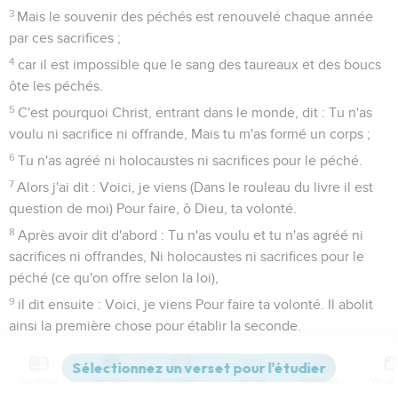
3
Mais le souvenir des péchés est renouvelé chaque année
par ces sacrifices ;
4
car il est impossible que le sang des taureaux et des boucs
ôte les péchés.
5
C'est pourquoi Christ, entrant dans le monde, dit : Tu n'as
voulu ni sacrifice ni offrande, Mais tu m'as formé un corps ;
6
Tu n'as agréé ni holocaustes ni sacrifices pour le péché.
7
Alors j'ai dit : Voici, je viens (Dans le rouleau du livre il est
question de moi) Pour faire, ô Dieu, ta volonté.
8
Après avoir dit d'abord : Tu n'as voulu et tu n'as agréé ni
sacrifices ni offrandes, Ni holocaustes ni sacrifices pour le
péché (ce qu'on offre selon la loi),
9
il dit ensuite : Voici, je viens Pour faire ta volonté. Il abolit
ainsi la première chose pour établir la seconde.
10
C'est en vertu de cette volonté que nous sommes
sanctifiés, par l'offrande du corps de Jésus Christ, une fois
Contenus
Versions
Commentaires
Strong
Dictionnaire
pour toutes.