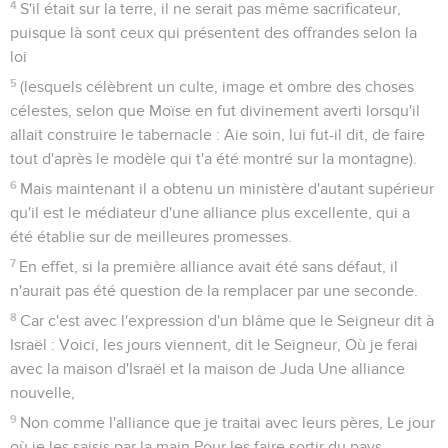
4
S'il était sur la terre, il ne serait pas même sacrificateur,
puisque là sont ceux qui présentent des offrandes selon la
loi
5
(lesquels célèbrent un culte, image et ombre des choses
célestes, selon que Moïse en fut divinement averti lorsqu'il
allait construire le tabernacle : Aie soin, lui fut-il dit, de faire
tout d'après le modèle qui t'a été montré sur la montagne).
6
Mais maintenant il a obtenu un ministère d'autant supérieur
qu'il est le médiateur d'une alliance plus excellente, qui a
été établie sur de meilleures promesses.
7
En effet, si la première alliance avait été sans défaut, il
n'aurait pas été question de la remplacer par une seconde.
8
Car c'est avec l'expression d'un blâme que le Seigneur dit à
Israël : Voici, les jours viennent, dit le Seigneur, Où je ferai
avec la maison d'Israël et la maison de Juda Une alliance
nouvelle,
9
Non comme l'alliance que je traitai avec leurs pères, Le jour
où je les saisis par la main Pour les faire sortir du pays