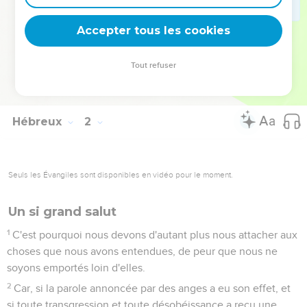
13
Et auquel des anges a-t-il jamais dit : Assieds-toi à ma
droite, jusqu'à ce que je fasse de tes ennemis ton
Accepter tous les cookies
marchepied ?
14
Ne sont-ils pas tous des esprits au service de Dieu,
Tout refuser
envoyés pour exercer un ministère en faveur de ceux qui
doivent hériter du salut ?
Hébreux
2
Seuls les Évangiles sont disponibles en vidéo pour le moment.
Un si grand salut
1
C'est pourquoi nous devons d'autant plus nous attacher aux
choses que nous avons entendues, de peur que nous ne
soyons emportés loin d'elles.
2
Car, si la parole annoncée par des anges a eu son effet, et
si toute transgression et toute désobéissance a reçu une