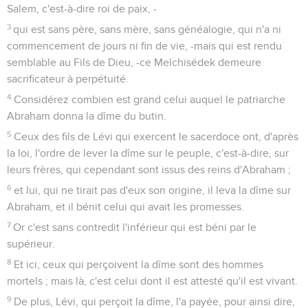
Salem, c'est-à-dire roi de paix, -
3
qui est sans père, sans mère, sans généalogie, qui n'a ni
commencement de jours ni fin de vie, -mais qui est rendu
semblable au Fils de Dieu, -ce Melchisédek demeure
sacrificateur à perpétuité.
4
Considérez combien est grand celui auquel le patriarche
Abraham donna la dîme du butin.
5
Ceux des fils de Lévi qui exercent le sacerdoce ont, d'après
la loi, l'ordre de lever la dîme sur le peuple, c'est-à-dire, sur
leurs frères, qui cependant sont issus des reins d'Abraham ;
6
et lui, qui ne tirait pas d'eux son origine, il leva la dîme sur
Abraham, et il bénit celui qui avait les promesses.
7
Or c'est sans contredit l'inférieur qui est béni par le
supérieur.
8
Et ici, ceux qui perçoivent la dîme sont des hommes
mortels ; mais là, c'est celui dont il est attesté qu'il est vivant.
9
De plus, Lévi, qui perçoit la dîme, l'a payée, pour ainsi dire,