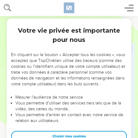
Je t'ai engendré aujourd'hui ? Et encore : Je serai pour lui un
père, et il sera pour moi un fils ?
6
Et lorsqu'il introduit de nouveau dans le monde le premier-
Segond 1910
né, il dit : Que tous les anges de Dieu l'adorent !
Votre vie privée est importante
Hébreux
1
7
De plus, il dit des anges : Celui qui fait de ses anges des
pour nous
vents, Et de ses serviteurs une flamme de feu.
8
Mais il a dit au Fils : Ton trône, ô Dieu est éternel ; Le
En cliquant sur le bouton « Accepter tous les cookies », vous
sceptre de ton règne est un sceptre d'équité ;
acceptez que TopChrétien utilise des traceurs (comme des
9
cookies ou l'identifiant unique de votre compte utilisateur) et
Tu as aimé la justice, et tu as haï l'iniquité ; C'est pourquoi,
traite vos données à caractère personnel (comme vos
ô Dieu, ton Dieu t'a oint D'une huile de joie au-dessus de tes
données de navigation et les informations renseignées dans
égaux.
votre compte utilisateur) dans les buts suivants :
10
Et encore : Toi, Seigneur, tu as au commencement fondé
Mesurer l'audience de notre service
la terre, Et les cieux sont l'ouvrage de tes mains ;
Vous permettre d'utiliser des services tiers tels que de la
11
Ils périront, mais tu subsistes ; Ils vieilliront tous comme un
vidéo, des cartes du monde…
Vous permettre d'entrer en contact avec notre service de
vêtement,
relation aux utilisateurs.
12
Tu les rouleras comme un manteau et ils seront changés ;
Mais toi, tu restes le même, Et tes années ne finiront point.
Choisir mes cookies