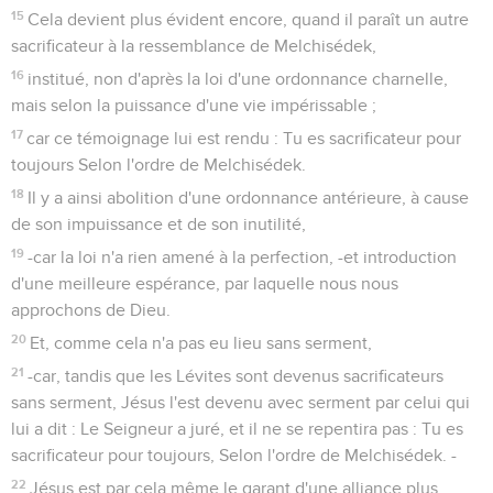
15
Cela devient plus évident encore, quand il paraît un autre
sacrificateur à la ressemblance de Melchisédek,
16
institué, non d'après la loi d'une ordonnance charnelle,
mais selon la puissance d'une vie impérissable ;
17
car ce témoignage lui est rendu : Tu es sacrificateur pour
toujours Selon l'ordre de Melchisédek.
18
Il y a ainsi abolition d'une ordonnance antérieure, à cause
de son impuissance et de son inutilité,
19
-car la loi n'a rien amené à la perfection, -et introduction
d'une meilleure espérance, par laquelle nous nous
approchons de Dieu.
20
Et, comme cela n'a pas eu lieu sans serment,
21
-car, tandis que les Lévites sont devenus sacrificateurs
sans serment, Jésus l'est devenu avec serment par celui qui
lui a dit : Le Seigneur a juré, et il ne se repentira pas : Tu es
sacrificateur pour toujours, Selon l'ordre de Melchisédek. -
22
Jésus est par cela même le garant d'une alliance plus