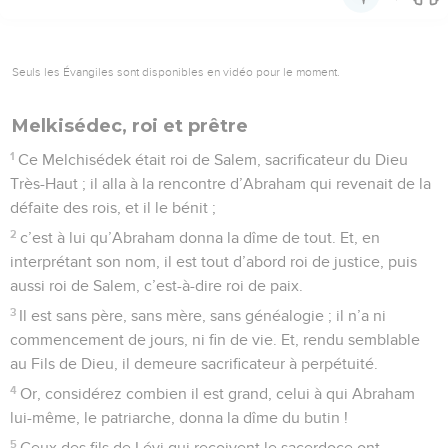
Seuls les Évangiles sont disponibles en vidéo pour le moment.
Melkisédec, roi et prêtre
1
Ce Melchisédek était roi de Salem, sacrificateur du Dieu
Très-Haut ; il alla à la rencontre d’Abraham qui revenait de la
défaite des rois, et il le bénit ;
2
c’est à lui qu’Abraham donna la dîme de tout. Et, en
interprétant son nom, il est tout d’abord roi de justice, puis
aussi roi de Salem, c’est-à-dire roi de paix.
3
Il est sans père, sans mère, sans généalogie ; il n’a ni
commencement de jours, ni fin de vie. Et, rendu semblable
au Fils de Dieu, il demeure sacrificateur à perpétuité.
4
Or, considérez combien il est grand, celui à qui Abraham
lui-même, le patriarche, donna la dîme du butin !
5
Ceux des fils de Lévi qui reçoivent le sacerdoce ont,