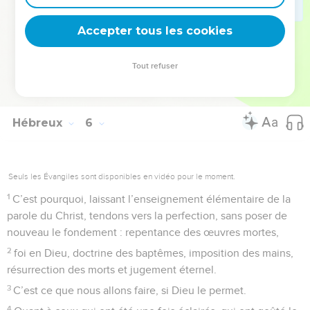
ceux qui, par l’usage, ont le sens exercé au discernement du
Accepter tous les cookies
bien et du mal.
© Société biblique française – Bibli’O, 1978, avec autorisation. Pour vous procurer
Tout refuser
une Bible imprimée, rendez-vous sur www.editionsbiblio.fr
Hébreux
6
Seuls les Évangiles sont disponibles en vidéo pour le moment.
1
C’est pourquoi, laissant l’enseignement élémentaire de la
parole du Christ, tendons vers la perfection, sans poser de
nouveau le fondement : repentance des œuvres mortes,
2
foi en Dieu, doctrine des baptêmes, imposition des mains,
résurrection des morts et jugement éternel.
3
C’est ce que nous allons faire, si Dieu le permet.
4