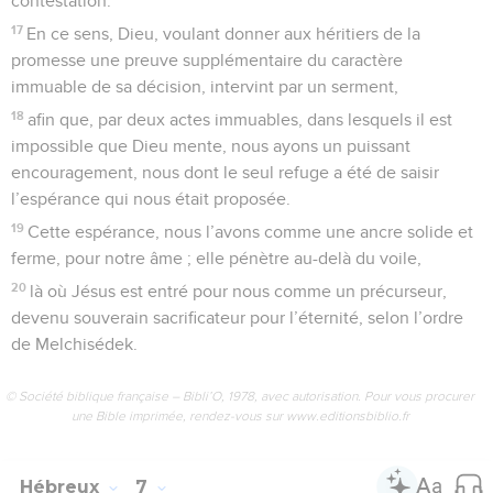
contestation.
17
En ce sens, Dieu, voulant donner aux héritiers de la
promesse une preuve supplémentaire du caractère
immuable de sa décision, intervint par un serment,
18
afin que, par deux actes immuables, dans lesquels il est
impossible que Dieu mente, nous ayons un puissant
encouragement, nous dont le seul refuge a été de saisir
l’espérance qui nous était proposée.
19
Cette espérance, nous l’avons comme une ancre solide et
ferme, pour notre âme ; elle pénètre au-delà du voile,
20
là où Jésus est entré pour nous comme un précurseur,
devenu souverain sacrificateur pour l’éternité, selon l’ordre
de Melchisédek.
© Société biblique française – Bibli’O, 1978, avec autorisation. Pour vous procurer
une Bible imprimée, rendez-vous sur www.editionsbiblio.fr
Hébreux
7