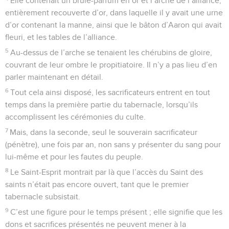
Elle contenait un brûle-parfum en or et l’arche de l’alliance,
entièrement recouverte d’or, dans laquelle il y avait une urne
d’or contenant la manne, ainsi que le bâton d’Aaron qui avait
fleuri, et les tables de l’alliance.
5
Au-dessus de l’arche se tenaient les chérubins de gloire,
couvrant de leur ombre le propitiatoire. Il n’y a pas lieu d’en
parler maintenant en détail.
6
Tout cela ainsi disposé, les sacrificateurs entrent en tout
temps dans la première partie du tabernacle, lorsqu’ils
accomplissent les cérémonies du culte.
7
Mais, dans la seconde, seul le souverain sacrificateur
(pénètre), une fois par an, non sans y présenter du sang pour
lui-même et pour les fautes du peuple.
8
Le Saint-Esprit montrait par là que l’accès du Saint des
saints n’était pas encore ouvert, tant que le premier
tabernacle subsistait.
9
C’est une figure pour le temps présent ; elle signifie que les
dons et sacrifices présentés ne peuvent mener à la