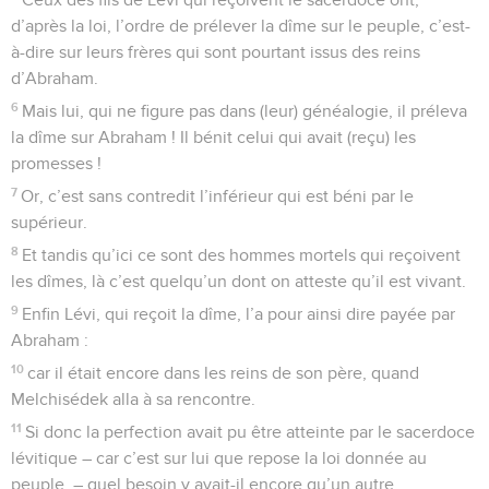
d’après la loi, l’ordre de prélever la dîme sur le peuple, c’est-
à-dire sur leurs frères qui sont pourtant issus des reins
d’Abraham.
6
Mais lui, qui ne figure pas dans (leur) généalogie, il préleva
la dîme sur Abraham ! Il bénit celui qui avait (reçu) les
promesses !
7
Or, c’est sans contredit l’inférieur qui est béni par le
supérieur.
8
Et tandis qu’ici ce sont des hommes mortels qui reçoivent
les dîmes, là c’est quelqu’un dont on atteste qu’il est vivant.
9
Enfin Lévi, qui reçoit la dîme, l’a pour ainsi dire payée par
Abraham :
10
car il était encore dans les reins de son père, quand
Melchisédek alla à sa rencontre.
11
Si donc la perfection avait pu être atteinte par le sacerdoce
lévitique – car c’est sur lui que repose la loi donnée au
peuple, – quel besoin y avait-il encore qu’un autre