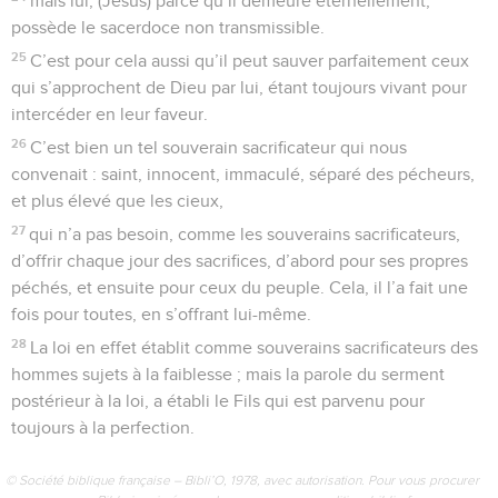
mais lui, (Jésus) parce qu’il demeure éternellement,
possède le sacerdoce non transmissible.
25
C’est pour cela aussi qu’il peut sauver parfaitement ceux
qui s’approchent de Dieu par lui, étant toujours vivant pour
intercéder en leur faveur.
26
C’est bien un tel souverain sacrificateur qui nous
convenait : saint, innocent, immaculé, séparé des pécheurs,
et plus élevé que les cieux,
27
qui n’a pas besoin, comme les souverains sacrificateurs,
d’offrir chaque jour des sacrifices, d’abord pour ses propres
péchés, et ensuite pour ceux du peuple. Cela, il l’a fait une
fois pour toutes, en s’offrant lui-même.
28
La loi en effet établit comme souverains sacrificateurs des
hommes sujets à la faiblesse ; mais la parole du serment
postérieur à la loi, a établi le Fils qui est parvenu pour
toujours à la perfection.
© Société biblique française – Bibli’O, 1978, avec autorisation. Pour vous procurer