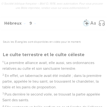
© Société biblique française – Bibli’O, 1978, avec autorisation. Pour vous procurer
une Bible imprimée, rendez-vous sur www.editionsbiblio.fr
Hébreux
9
Seuls les Évangiles sont disponibles en vidéo pour le moment.
Le culte terrestre et le culte céleste
1
La première alliance avait, elle aussi, ses ordonnances
relatives au culte et son sanctuaire terrestre.
2
En effet, un tabernacle avait été installé ; dans la première
partie, appelée le lieu saint, se trouvaient le chandelier, la
table et les pains de proposition.
3
Puis derrière le second voile, se trouvait la partie appelée
Saint des saints.
4