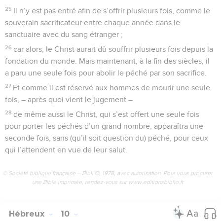
25
Il n’y est pas entré afin de s’offrir plusieurs fois, comme le
souverain sacrificateur entre chaque année dans le
sanctuaire avec du sang étranger ;
26
car alors, le Christ aurait dû souffrir plusieurs fois depuis la
fondation du monde. Mais maintenant, à la fin des siècles, il
a paru une seule fois pour abolir le péché par son sacrifice.
27
Et comme il est réservé aux hommes de mourir une seule
fois, – après quoi vient le jugement –
28
de même aussi le Christ, qui s’est offert une seule fois
pour porter les péchés d’un grand nombre, apparaîtra une
seconde fois, sans (qu’il soit question du) péché, pour ceux
qui l’attendent en vue de leur salut.
© Société biblique française – Bibli’O, 1978, avec autorisation. Pour vous procurer
une Bible imprimée, rendez-vous sur www.editionsbiblio.fr
Hébreux
10