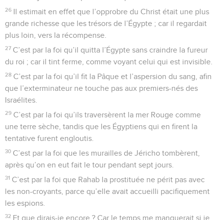
26
Il estimait en effet que l’opprobre du Christ était une plus
grande richesse que les trésors de l’Égypte ; car il regardait
plus loin, vers la récompense.
27
C’est par la foi qu’il quitta l’Égypte sans craindre la fureur
du roi ; car il tint ferme, comme voyant celui qui est invisible.
28
C’est par la foi qu’il fit la Pâque et l’aspersion du sang, afin
que l’exterminateur ne touche pas aux premiers-nés des
Israélites.
29
C’est par la foi qu’ils traversèrent la mer Rouge comme
une terre sèche, tandis que les Égyptiens qui en firent la
tentative furent engloutis.
30
C’est par la foi que les murailles de Jéricho tombèrent,
après qu’on en eut fait le tour pendant sept jours.
31
C’est par la foi que Rahab la prostituée ne périt pas avec
les non-croyants, parce qu’elle avait accueilli pacifiquement
les espions.
32
Et que dirais-je encore ? Car le temps me manquerait si je