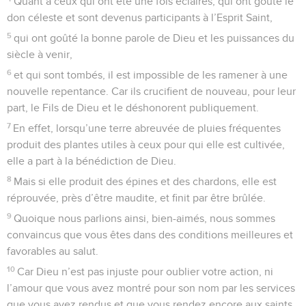
Quant à ceux qui ont été une fois éclairés, qui ont goûté le
don céleste et sont devenus participants à l’Esprit Saint,
5
qui ont goûté la bonne parole de Dieu et les puissances du
siècle à venir,
6
et qui sont tombés, il est impossible de les ramener à une
nouvelle repentance. Car ils crucifient de nouveau, pour leur
part, le Fils de Dieu et le déshonorent publiquement.
7
En effet, lorsqu’une terre abreuvée de pluies fréquentes
produit des plantes utiles à ceux pour qui elle est cultivée,
elle a part à la bénédiction de Dieu.
8
Mais si elle produit des épines et des chardons, elle est
réprouvée, près d’être maudite, et finit par être brûlée.
9
Quoique nous parlions ainsi, bien-aimés, nous sommes
convaincus que vous êtes dans des conditions meilleures et
favorables au salut.
10
Car Dieu n’est pas injuste pour oublier votre action, ni
l’amour que vous avez montré pour son nom par les services
que vous avez rendus et que vous rendez encore aux saints.