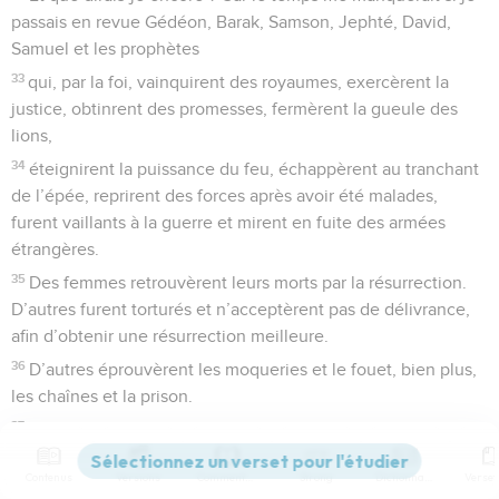
passais en revue Gédéon, Barak, Samson, Jephté, David,
Samuel et les prophètes
33
qui, par la foi, vainquirent des royaumes, exercèrent la
justice, obtinrent des promesses, fermèrent la gueule des
lions,
34
éteignirent la puissance du feu, échappèrent au tranchant
de l’épée, reprirent des forces après avoir été malades,
furent vaillants à la guerre et mirent en fuite des armées
étrangères.
35
Des femmes retrouvèrent leurs morts par la résurrection.
D’autres furent torturés et n’acceptèrent pas de délivrance,
afin d’obtenir une résurrection meilleure.
36
D’autres éprouvèrent les moqueries et le fouet, bien plus,
les chaînes et la prison.
37
Ils furent lapidés, mis à l’épreuve, sciés, ils furent tués par
l’épée, ils allèrent çà et là, vêtus de peaux de brebis et de
Contenus
Versions
Commentaires
Strong
Dictionnaire
peaux de chèvres, dénués de tout, opprimés, maltraités –