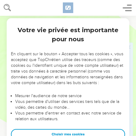
tous ceux qui lui obéissent l’auteur d’un salut éternel,
10
Dieu l’ayant proclamé souverain sacrificateur selon l’ordre
Segond 1978 (Colombe)
de Melchisédek.
Votre vie privée est importante
Hébreux
5
pour nous
Mise en garde contre le danger
d'abandonner la foi
En cliquant sur le bouton « Accepter tous les cookies », vous
11
A ce sujet, nous avons beaucoup à dire, et des choses
acceptez que TopChrétien utilise des traceurs (comme des
difficiles à expliquer, parce que vous êtes devenus lents à
cookies ou l'identifiant unique de votre compte utilisateur) et
traite vos données à caractère personnel (comme vos
comprendre.
données de navigation et les informations renseignées dans
12
Alors que vous devriez, avec le temps, être des maîtres,
votre compte utilisateur) dans les buts suivants :
vous avez de nouveau besoin qu’on vous enseigne les
premiers principes élémentaires des oracles de Dieu : vous
Mesurer l'audience de notre service
Vous permettre d'utiliser des services tiers tels que de la
en êtes venus à avoir besoin de lait et non d’une nourriture
vidéo, des cartes du monde…
solide.
Vous permettre d'entrer en contact avec notre service de
13
relation aux utilisateurs.
Or quiconque en est au lait n’a pas l’expérience de la
parole de justice, car il est un enfant.
Choisir mes cookies
14
Mais la nourriture solide est pour les hommes faits, pour