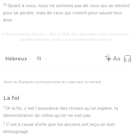
39
Quant à nous, nous ne sommes pas de ceux qui se retirent
pour se perdre, mais de ceux qui croient pour sauver leur
âme.
© Société biblique française – Bibli’O, 1978, avec autorisation. Pour vous procurer
une Bible imprimée, rendez-vous sur www.editionsbiblio.fr
Hébreux
11
Seuls les Évangiles sont disponibles en vidéo pour le moment.
La foi
1
Or la foi, c’est l’assurance des choses qu’on espère, la
démonstration de celles qu’on ne voit pas.
2
C’est à cause d’elle que les anciens ont reçu un bon
témoignage.