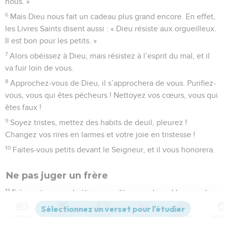
nous. »
6
Mais Dieu nous fait un cadeau plus grand encore. En effet,
les Livres Saints disent aussi : « Dieu résiste aux orgueilleux.
Il est bon pour les petits. »
7
Alors obéissez à Dieu, mais résistez à l’esprit du mal, et il
va fuir loin de vous.
8
Approchez-vous de Dieu, il s’approchera de vous. Purifiez-
vous, vous qui êtes pécheurs ! Nettoyez vos cœurs, vous qui
êtes faux !
9
Soyez tristes, mettez des habits de deuil, pleurez !
Changez vos rires en larmes et votre joie en tristesse !
10
Faites-vous petits devant le Seigneur, et il vous honorera.
Ne pas juger un frère
11
Frères et sœurs chrétiens, ne dites pas de mal les uns des
autres ! Celui qui dit du mal d’un frère ou d’une sœur, ou qui
les juge, dit du mal de la loi et il juge la loi. Et si tu juges la
Contenus
Versions
Commentaires
Strong
Dictionnaire