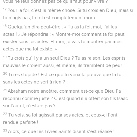
vous ne leur donnez pas ce qu’il faut pour vivre ?
17
Pour la foi, c’est la même chose. Si tu crois en Dieu, mais si
tu n’agis pas, ta foi est complètement morte.
18
Quelqu’un dira peut-être : « Tu as la foi, moi, j’ai les
actes ! » Je répondrai : « Montre-moi comment ta foi peut
exister sans les actes. Et moi, je vais te montrer par mes
actes que ma foi existe. »
19
Tu crois qu’il y a un seul Dieu ? Tu as raison. Les esprits
mauvais le croient aussi, et même, ils tremblent de peur.
20
Tu es stupide ! Est-ce que tu veux la preuve que la foi
sans les actes ne sert à rien ?
21
Abraham notre ancêtre, comment est-ce que Dieu l’a
reconnu comme juste ? C’est quand il a offert son fils Isaac
sur l’autel, n’est-ce pas ?
22
Tu vois, sa foi agissait par ses actes, et ceux-ci l’ont
rendue parfaite !
23
Alors, ce que les Livres Saints disent s’est réalisé :