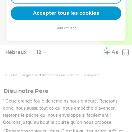
encore pour nous. C’est pourquoi ils ne devaient pas devenir
Accepter tous les cookies
parfaits sans nous.
© Société biblique française – Bibli’O, 2000, avec autorisation. Pour vous procurer
Tout refuser
une Bible imprimée, rendez-vous sur www.editionsbiblio.fr
Hébreux
12
Seuls les Évangiles sont disponibles en vidéo pour le moment.
Dieu notre Père
1
Cette grande foule de témoins nous entoure. Rejetons
donc, nous aussi, tout ce qui nous empêche d’avancer,
rejetons le péché qui nous enveloppe si facilement !
Courons jusqu’au bout la course qu’on nous propose.
2
Regardons toujours Jésus. C’est lui qui fait naître la foi et