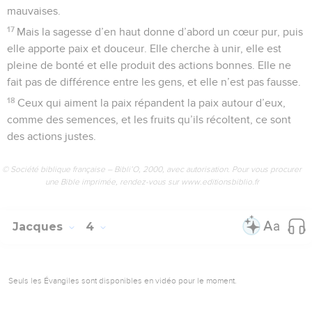
mauvaises.
17
Mais la sagesse d’en haut donne d’abord un cœur pur, puis
elle apporte paix et douceur. Elle cherche à unir, elle est
pleine de bonté et elle produit des actions bonnes. Elle ne
fait pas de différence entre les gens, et elle n’est pas fausse.
18
Ceux qui aiment la paix répandent la paix autour d’eux,
comme des semences, et les fruits qu’ils récoltent, ce sont
des actions justes.
© Société biblique française – Bibli’O, 2000, avec autorisation. Pour vous procurer
une Bible imprimée, rendez-vous sur www.editionsbiblio.fr
Jacques
4
Seuls les Évangiles sont disponibles en vidéo pour le moment.