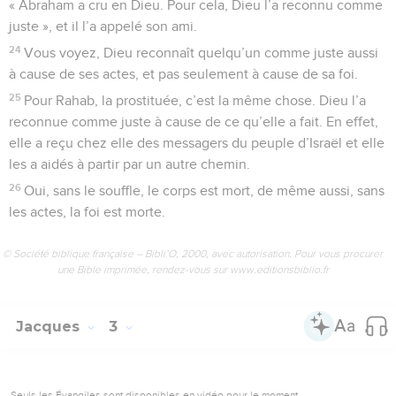
« Abraham a cru en Dieu. Pour cela, Dieu l’a reconnu comme
juste », et il l’a appelé son ami.
24
Vous voyez, Dieu reconnaît quelqu’un comme juste aussi
à cause de ses actes, et pas seulement à cause de sa foi.
25
Pour Rahab, la prostituée, c’est la même chose. Dieu l’a
reconnue comme juste à cause de ce qu’elle a fait. En effet,
elle a reçu chez elle des messagers du peuple d’Israël et elle
les a aidés à partir par un autre chemin.
26
Oui, sans le souffle, le corps est mort, de même aussi, sans
les actes, la foi est morte.
© Société biblique française – Bibli’O, 2000, avec autorisation. Pour vous procurer
une Bible imprimée, rendez-vous sur www.editionsbiblio.fr
Jacques
3
Seuls les Évangiles sont disponibles en vidéo pour le moment.