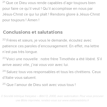
21
Que ce Dieu vous rende capables d’agir toujours bien
pour faire ce qu’il veut ! Qu’il accomplisse en nous par
Jésus-Christ ce qui lui plaît ! Rendons gloire à Jésus-Christ
pour toujours ! Amen !
Conclusions et salutations
22
Frères et sœurs, je vous le demande, écoutez avec
patience ces paroles d’encouragement. En effet, ma lettre
n’est pas très longue.
23
Voici une nouvelle : notre frère Timothée a été libéré. S’il
arrive assez vite, j’irai vous voir avec lui.
24
Saluez tous vos responsables et tous les chrétiens. Ceux
d’Italie vous saluent.
25
Que l’amour de Dieu soit avec vous tous !
© Société biblique française – Bibli’O, 2000, avec autorisation. Pour vous procurer
une Bible imprimée, rendez-vous sur www.editionsbiblio.fr