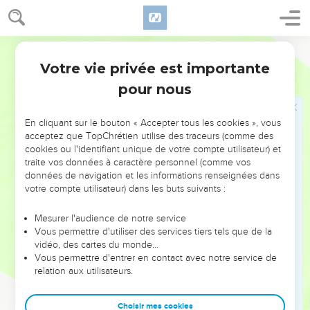
hommes ont été torturés mais ils n’ont pas voulu qu’on les
délivre. En effet, ils préféraient revenir de la mort à une vie
meilleure.
Parole de Vie
36
D’autres ont supporté des insultes et des coups de fouet.
Votre vie privée est importante
Hébreux
11
On a attaché certains avec des chaînes et on les a mis en
pour nous
prison.
37
On les a tués en leur jetant des pierres, ou bien on les a
En cliquant sur le bouton « Accepter tous les cookies », vous
sciés en deux, ou on les a tués par l’épée. D’autres sont allés
acceptez que TopChrétien utilise des traceurs (comme des
d’un endroit à un autre, habillés avec des peaux de moutons
cookies ou l'identifiant unique de votre compte utilisateur) et
traite vos données à caractère personnel (comme vos
ou des peaux de chèvres. Ils manquaient de tout. On les
données de navigation et les informations renseignées dans
faisait beaucoup souffrir et on les traitait vraiment mal.
votre compte utilisateur) dans les buts suivants :
38
Pourtant le monde n’était pas digne de ces gens-là. Ils
sont allés d’un endroit à un autre, dans les déserts, dans les
Mesurer l'audience de notre service
Vous permettre d'utiliser des services tiers tels que de la
montagnes, dans les abris des rochers et dans les trous de la
vidéo, des cartes du monde…
terre.
Vous permettre d'entrer en contact avec notre service de
39
relation aux utilisateurs.
Ils ont tous cru en Dieu, c’est pour cela qu’on les a donnés
en exemple, mais ils n’ont pas reçu ce que Dieu avait promis.
Choisir mes cookies
40
En effet, Dieu avait prévu quelque chose de meilleur