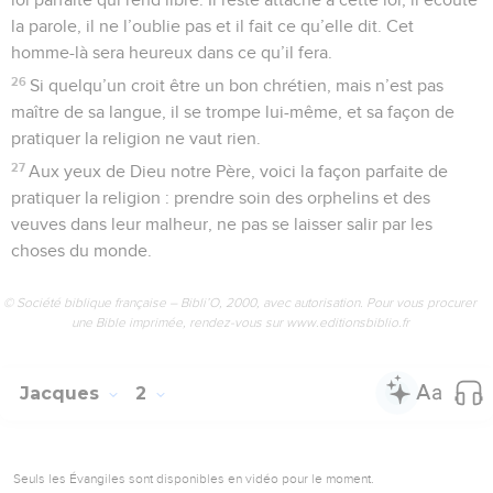
la parole, il ne l’oublie pas et il fait ce qu’elle dit. Cet
homme-là sera heureux dans ce qu’il fera.
26
Si quelqu’un croit être un bon chrétien, mais n’est pas
maître de sa langue, il se trompe lui-même, et sa façon de
pratiquer la religion ne vaut rien.
27
Aux yeux de Dieu notre Père, voici la façon parfaite de
pratiquer la religion : prendre soin des orphelins et des
veuves dans leur malheur, ne pas se laisser salir par les
choses du monde.
© Société biblique française – Bibli’O, 2000, avec autorisation. Pour vous procurer
une Bible imprimée, rendez-vous sur www.editionsbiblio.fr
Jacques
2
Seuls les Évangiles sont disponibles en vidéo pour le moment.