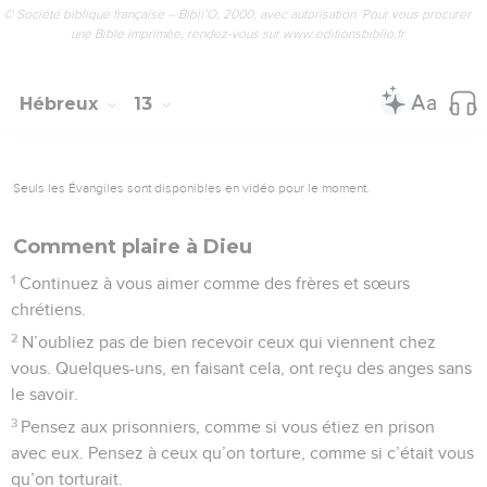
© Société biblique française – Bibli’O, 2000, avec autorisation. Pour vous procurer
une Bible imprimée, rendez-vous sur www.editionsbiblio.fr
Hébreux
13
Seuls les Évangiles sont disponibles en vidéo pour le moment.
Comment plaire à Dieu
1
Continuez à vous aimer comme des frères et sœurs
chrétiens.
2
N’oubliez pas de bien recevoir ceux qui viennent chez
vous. Quelques-uns, en faisant cela, ont reçu des anges sans
le savoir.
3
Pensez aux prisonniers, comme si vous étiez en prison
avec eux. Pensez à ceux qu’on torture, comme si c’était vous
qu’on torturait.