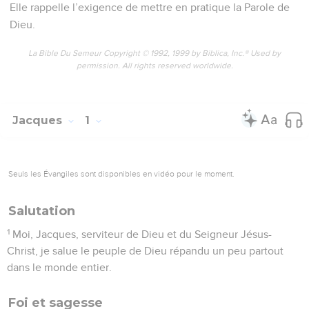
Elle rappelle l’exigence de mettre en pratique la Parole de
Dieu.
La Bible Du Semeur Copyright © 1992, 1999 by Biblica, Inc.® Used by
permission. All rights reserved worldwide.
Jacques
1
Seuls les Évangiles sont disponibles en vidéo pour le moment.
Salutation
1
Moi, Jacques, serviteur de Dieu et du Seigneur Jésus-
Christ, je salue le peuple de Dieu répandu un peu partout
dans le monde entier.
Foi et sagesse