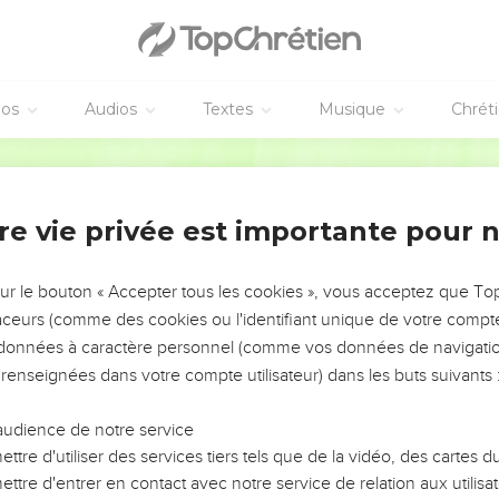
battu
ient Jésus se moquaient de lui et le frappaient.
éos
Audios
Textes
Musique
Chrét
visage et criaient : —Hé ! Fais le *prophète ! Dis-nous qui te frappe
injures.
Semeur
Conseil supérieur
re vie privée est importante pour 
 les responsables du peuple, les chefs des *prêtres et les *spéciali
ner Jésus devant leur *Grand-Conseil.
sur le bouton « Accepter tous les cookies », vous acceptez que T
ença : —Si tu es le *Messie, déclare-le nous. Jésus leur dit : —S
traceurs (comme des cookies ou l'identifiant unique de votre compte 
s données à caractère personnel (comme vos données de navigatio
es questions, vous ne me répondrez pas.
 renseignées dans votre compte utilisateur) dans les buts suivants 
tenant, le *Fils de l’homme siégera à la droite du Dieu tout-puiss
 crier tous ensemble : —Tu es donc le Fils de Dieu ! —Vous dites
audience de notre service
ttre d'utiliser des services tiers tels que de la vidéo, des cartes
ttre d'entrer en contact avec notre service de relation aux utilisat
èrent : —Qu’avons-nous encore besoin de témoignages ? Nous ven