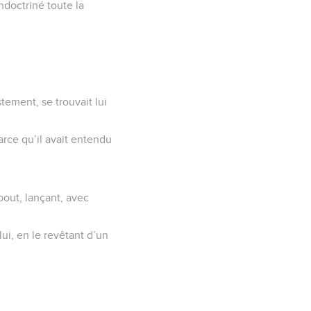
endoctriné toute la
stement, se trouvait lui
arce qu’il avait entendu
bout, lançant, avec
lui, en le revêtant d’un