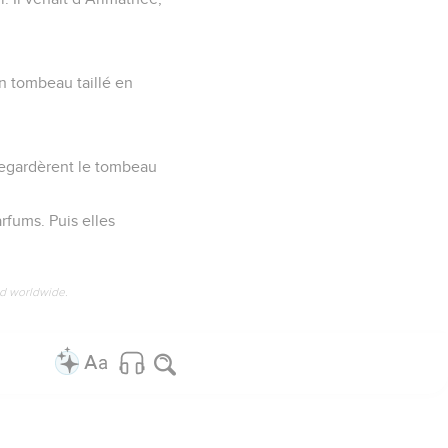
un tombeau taillé en
regardèrent le tombeau
rfums. Puis elles
ed worldwide.