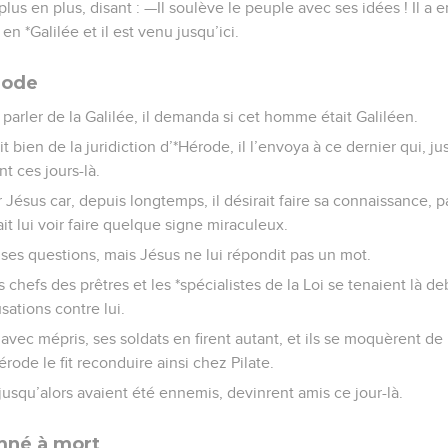
 plus en plus, disant : —Il soulève le peuple avec ses idées ! Il a 
n *Galilée et il est venu jusqu’ici.
rode
parler de la Galilée, il demanda si cet homme était Galiléen.
t bien de la juridiction d’*Hérode, il l’envoya à ce dernier qui, ju
t ces jours-là.
r Jésus car, depuis longtemps, il désirait faire sa connaissance, p
rait lui voir faire quelque signe miraculeux.
uses questions, mais Jésus ne lui répondit pas un mot.
 chefs des prêtres et les *spécialistes de la Loi se tenaient là de
sations contre lui.
 avec mépris, ses soldats en firent autant, et ils se moquèrent de 
ode le fit reconduire ainsi chez Pilate.
 jusqu’alors avaient été ennemis, devinrent amis ce jour-là.
mné à mort