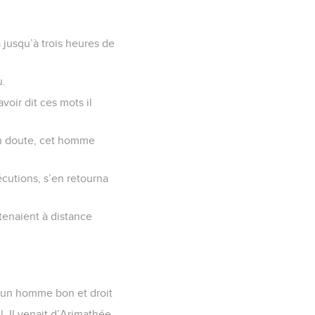
a jusqu’à trois heures de
u.
voir dit ces mots il
cun doute, cet homme
écutions, s’en retourna
 tenaient à distance
t un homme bon et droit
. Il venait d’Arimathée,