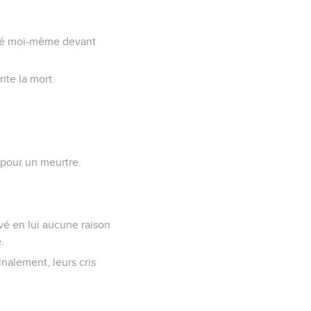
ogé moi-même devant
ite la mort.
 pour un meurtre.
ouvé en lui aucune raison
.
inalement, leurs cris