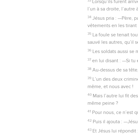
33
Lorsqu’ils furent arri
l’un à sa droite, l’autre
34
Jésus pria : —Père, p
vêtements en les tirant 
35
La foule se tenait tou
sauvé les autres, qu’il 
36
Les soldats aussi se 
37
en lui disant : —Si tu
38
Au-dessus de sa tête, 
39
L’un des deux criminel
même, et nous avec !
40
Mais l’autre lui fit 
même peine ?
41
Pour nous, ce n’est qu
42
Puis il ajouta : —Jés
43
Et Jésus lui répondit