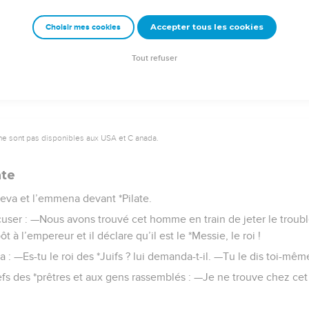
che.
Accepter tous les cookies
Choisir mes cookies
Semeur Copyright © 1992, 1999 by Biblica, Inc.® Used by permission. All rights reserv
Tout refuser
ne sont pas disponibles aux USA et C anada.
ate
leva et l’emmena devant *Pilate.
accuser : —Nous avons trouvé cet homme en train de jeter le troub
ôt à l’empereur et il déclare qu’il est le *Messie, le roi !
ea : —Es-tu le roi des *Juifs ? lui demanda-t-il. —Tu le dis toi-mêm
chefs des *prêtres et aux gens rassemblés : —Je ne trouve chez 