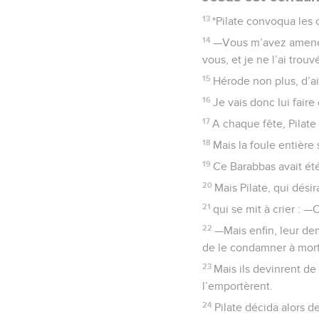
13
*Pilate convoqua les ch
14
—Vous m’avez amené c
vous, et je ne l’ai tro
15
Hérode non plus, d’ai
16
Je vais donc lui faire
17
A chaque fête, Pilate 
18
Mais la foule entière 
19
Ce Barabbas avait été
20
Mais Pilate, qui dési
21
qui se mit à crier : —C
22
—Mais enfin, leur dema
de le condamner à mort. 
23
Mais ils devinrent de 
l’emportèrent.
24
Pilate décida alors d