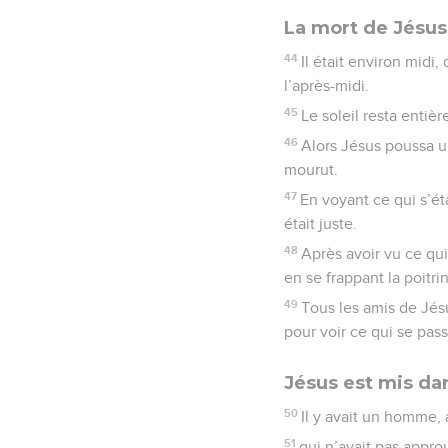
La mort de Jésus
44
Il était environ midi,
l’après-midi.
45
Le soleil resta entiè
46
Alors Jésus poussa un
mourut.
47
En voyant ce qui s’ét
était juste.
48
Après avoir vu ce qui
en se frappant la poitri
49
Tous les amis de Jésu
pour voir ce qui se pass
Jésus est mis d
50
Il y avait un homme,
51
qui n’avait pas appro