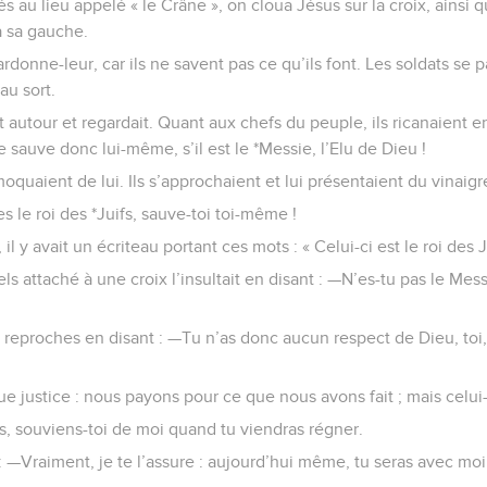
vés au lieu appelé « le Crâne », on cloua Jésus sur la croix, ainsi 
 à sa gauche.
ardonne-leur, car ils ne savent pas ce qu’ils font. Les soldats se 
au sort.
t autour et regardait. Quant aux chefs du peuple, ils ricanaient e
se sauve donc lui-même, s’il est le *Messie, l’Elu de Dieu !
moquaient de lui. Ils s’approchaient et lui présentaient du vinaigr
 es le roi des *Juifs, sauve-toi toi-même !
il y avait un écriteau portant ces mots : « Celui-ci est le roi des J
s attaché à une croix l’insultait en disant : —N’es-tu pas le Messi
des reproches en disant : —Tu n’as donc aucun respect de Dieu, toi,
e justice : nous payons pour ce que nous avons fait ; mais celui-l
us, souviens-toi de moi quand tu viendras régner.
 : —Vraiment, je te l’assure : aujourd’hui même, tu seras avec moi