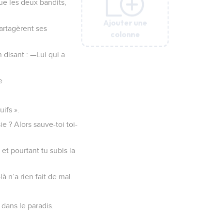
que les deux bandits,
Ajouter une
Ajouter une
Ajouter une
Ajouter une
partagèrent ses
colonne
colonne
colonne
colonne
n disant : —Lui qui a
e
uifs ».
e ? Alors sauve-toi toi-
 et pourtant tu subis la
à n’a rien fait de mal.
 dans le paradis.