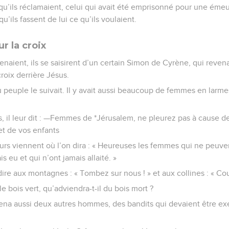
 qu’ils réclamaient, celui qui avait été emprisonné pour une éme
qu’ils fassent de lui ce qu’ils voulaient.
r la croix
naient, ils se saisirent d’un certain Simon de Cyrène, qui reven
croix derrière Jésus.
peuple le suivait. Il y avait aussi beaucoup de femmes en larme
s, il leur dit : —Femmes de *Jérusalem, ne pleurez pas à cause de
t de vos enfants
ours viennent où l’on dira : « Heureuses les femmes qui ne peuven
s eu et qui n’ont jamais allaité. »
dire aux montagnes : « Tombez sur nous ! » et aux collines : « Co
i le bois vert, qu’adviendra-t-il du bois mort ?
na aussi deux autres hommes, des bandits qui devaient être 