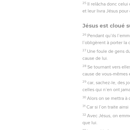
25
Il relâcha donc celui
et leur livra Jésus pour 
Jésus est cloué su
26
Pendant qu’ils l’emme
l’obligèrent à porter la 
27
Une foule de gens du 
cause de lui.
28
Se tournant vers elle
cause de vous-mêmes e
29
car, sachez-le, des j
celles qui n’en ont jamai
30
Alors on se mettra à 
31
Car si l’on traite ains
32
Avec Jésus, on emme
que lui.