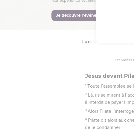
nous-mêmes de sa bou
La Bible Du 
Luc
23
Les vidéos 
Jésus devant Pil
1
Toute l’assemblée se 
2
Là, ils se mirent à l’
il interdit de payer l’imp
3
Alors Pilate l’interrog
4
Pilate dit alors aux 
de le condamner.