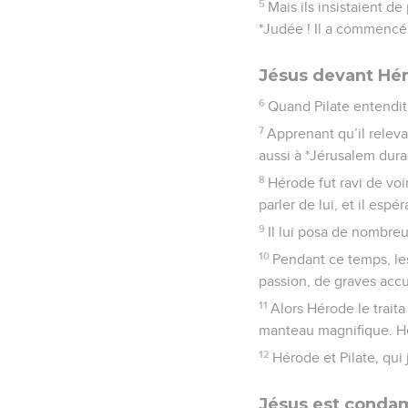
5
Mais ils insistaient de
*Judée ! Il a commencé e
Jésus devant Hé
6
Quand Pilate entendit 
7
Apprenant qu’il relevai
aussi à *Jérusalem duran
8
Hérode fut ravi de voi
parler de lui, et il espé
9
Il lui posa de nombre
10
Pendant ce temps, les
passion, de graves accu
11
Alors Hérode le traita
manteau magnifique. Hér
12
Hérode et Pilate, qui
Jésus est conda