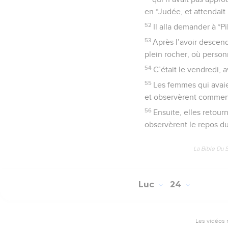
en *Judée, et attendait
52
Il alla demander à *Pi
53
Après l’avoir descend
plein rocher, où person
54
C’était le vendredi, 
55
Les femmes qui avaie
et observèrent comment
56
Ensuite, elles retour
observèrent le repos du
La Bible Du 
Luc
24
Les vidéos 