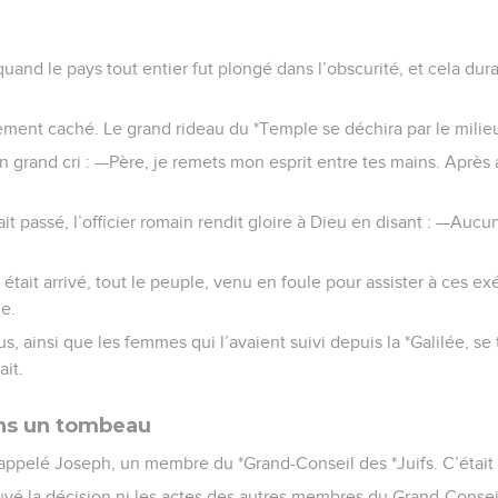
 quand le pays tout entier fut plongé dans l’obscurité, et cela dur
rement caché. Le grand rideau du *Temple se déchira par le milie
 grand cri : —Père, je remets mon esprit entre tes mains. Après a
ait passé, l’officier romain rendit gloire à Dieu en disant : —Au
 était arrivé, tout le peuple, venu en foule pour assister à ces ex
ne.
s, ainsi que les femmes qui l’avaient suivi depuis la *Galilée, se
ait.
ans un tombeau
 appelé Joseph, un membre du *Grand-Conseil des *Juifs. C’étai
uvé la décision ni les actes des autres membres du Grand-Conseil