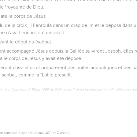
 le *royaume de Dieu.
late le corps de Jésus.
u de la croix, il l’enroula dans un drap de lin et le déposa dans 
ne n’avait encore été enseveli.
avant le début du *sabbat.
nt accompagné Jésus depuis la Galilée suivirent Joseph, elles 
 le corps de Jésus y avait été déposé.
nèrent chez elles et préparèrent des huiles aromatiques et des pa
 sabbat, comme la *Loi le prescrit.
Semeur Copyright © 1992, 1999 by Biblica, Inc.® Used by permission. All rights reserv
ne sont pas disponibles aux USA et C anada.