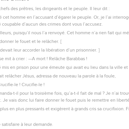
efs des prêtres, les dirigeants et le peuple. Il leur dit :
et homme en l’accusant d’égarer le peuple. Or, je l’ai interr
uvé coupable d’aucun des crimes dont vous l’accusez.
lleurs, puisqu’il nous l’a renvoyé. Cet homme n’a rien fait qui mér
 donner le fouet et le relâcher. [
devait leur accorder la libération d’un prisonnier. ]
se mit à crier : —A mort ! Relâche Barabbas !
 mis en prison pour une émeute qui avait eu lieu dans la ville et
rait relâcher Jésus, adressa de nouveau la parole à la foule,
rucifie-le ! Crucifie-le !
nda-t-il pour la troisième fois, qu’a-t-il fait de mal ? Je n’ai tr
Je vais donc lui faire donner le fouet puis le remettre en liberté
plus en plus pressants et exigèrent à grands cris sa crucifixion. F
e satisfaire à leur demande.