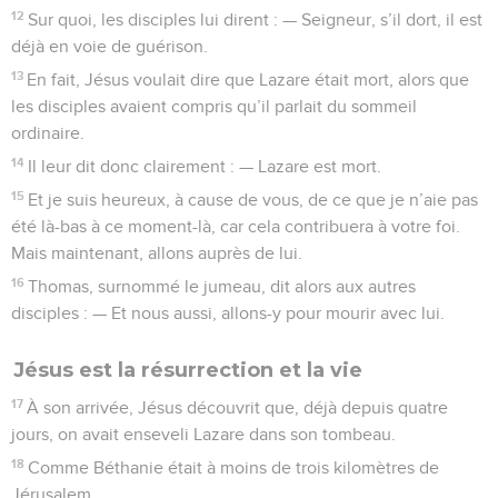
12
Sur quoi, les disciples lui dirent : — Seigneur, s’il dort, il est
déjà en voie de guérison.
13
En fait, Jésus voulait dire que Lazare était mort, alors que
les disciples avaient compris qu’il parlait du sommeil
ordinaire.
14
Il leur dit donc clairement : — Lazare est mort.
15
Et je suis heureux, à cause de vous, de ce que je n’aie pas
été là-bas à ce moment-là, car cela contribuera à votre foi.
Mais maintenant, allons auprès de lui.
16
Thomas, surnommé le jumeau, dit alors aux autres
disciples : — Et nous aussi, allons-y pour mourir avec lui.
Jésus est la résurrection et la vie
17
À son arrivée, Jésus découvrit que, déjà depuis quatre
jours, on avait enseveli Lazare dans son tombeau.
18
Comme Béthanie était à moins de trois kilomètres de
Jérusalem,