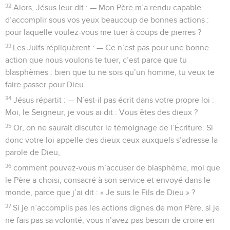
32
Alors, Jésus leur dit : — Mon Père m’a rendu capable
d’accomplir sous vos yeux beaucoup de bonnes actions :
pour laquelle voulez-vous me tuer à coups de pierres ?
33
Les Juifs répliquèrent : — Ce n’est pas pour une bonne
action que nous voulons te tuer, c’est parce que tu
blasphèmes : bien que tu ne sois qu’un homme, tu veux te
faire passer pour Dieu.
34
Jésus répartit : — N’est-il pas écrit dans votre propre loi :
Moi, le Seigneur, je vous ai dit : Vous êtes des dieux ?
35
Or, on ne saurait discuter le témoignage de l’Écriture. Si
donc votre loi appelle des dieux ceux auxquels s’adresse la
parole de Dieu,
36
comment pouvez-vous m’accuser de blasphème, moi que
le Père a choisi, consacré à son service et envoyé dans le
monde, parce que j’ai dit : « Je suis le Fils de Dieu » ?
37
Si je n’accomplis pas les actions dignes de mon Père, si je
ne fais pas sa volonté, vous n’avez pas besoin de croire en