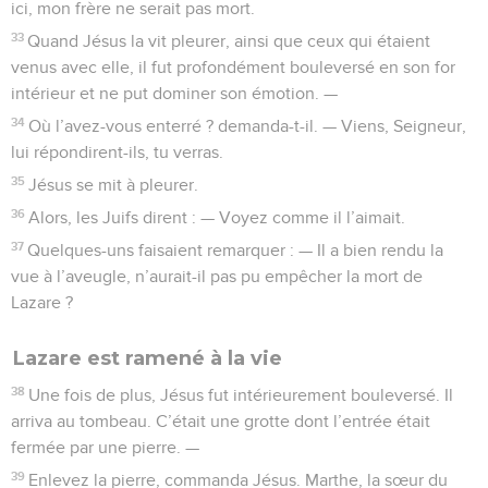
ici, mon frère ne serait pas mort.
33
Quand Jésus la vit pleurer, ainsi que ceux qui étaient
venus avec elle, il fut profondément bouleversé en son for
intérieur et ne put dominer son émotion. —
34
Où l’avez-vous enterré ? demanda-t-il. — Viens, Seigneur,
lui répondirent-ils, tu verras.
35
Jésus se mit à pleurer.
36
Alors, les Juifs dirent : — Voyez comme il l’aimait.
37
Quelques-uns faisaient remarquer : — Il a bien rendu la
vue à l’aveugle, n’aurait-il pas pu empêcher la mort de
Lazare ?
Lazare est ramené à la vie
38
Une fois de plus, Jésus fut intérieurement bouleversé. Il
arriva au tombeau. C’était une grotte dont l’entrée était
fermée par une pierre. —
39
Enlevez la pierre, commanda Jésus. Marthe, la sœur du