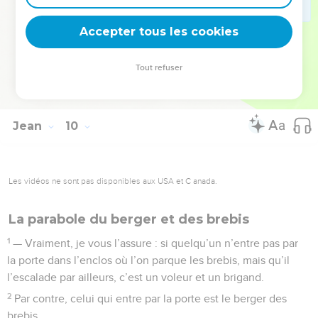
41
Si vous étiez vraiment des aveugles, leur dit Jésus, vous
ne seriez pas coupables. Mais précisément parce que vous
Accepter tous les cookies
prétendez y voir clair, votre culpabilité reste entière.
Tout refuser
© 2013 - 2010 BLF Editions
Jean
10
Les vidéos ne sont pas disponibles aux USA et C anada.
La parabole du berger et des brebis
1
— Vraiment, je vous l’assure : si quelqu’un n’entre pas par
la porte dans l’enclos où l’on parque les brebis, mais qu’il
l’escalade par ailleurs, c’est un voleur et un brigand.
2
Par contre, celui qui entre par la porte est le berger des
brebis.