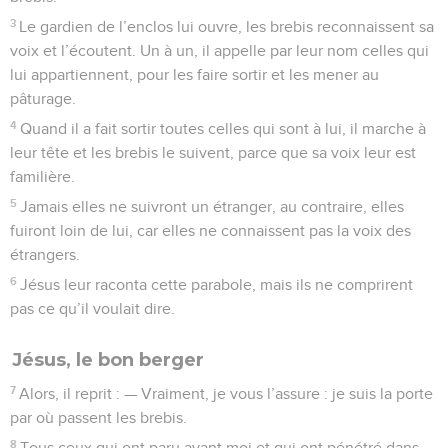
3
Le gardien de l’enclos lui ouvre, les brebis reconnaissent sa
voix et l’écoutent. Un à un, il appelle par leur nom celles qui
lui appartiennent, pour les faire sortir et les mener au
pâturage.
4
Quand il a fait sortir toutes celles qui sont à lui, il marche à
leur tête et les brebis le suivent, parce que sa voix leur est
familière.
5
Jamais elles ne suivront un étranger, au contraire, elles
fuiront loin de lui, car elles ne connaissent pas la voix des
étrangers.
6
Jésus leur raconta cette parabole, mais ils ne comprirent
pas ce qu’il voulait dire.
Jésus, le bon berger
7
Alors, il reprit : — Vraiment, je vous l’assure : je suis la porte
par où passent les brebis.
8
Tous ceux qui ont paru avant moi et qui ont pénétré dans