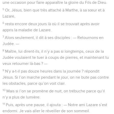
une occasion pour faire apparaître la gloire du Fils de Dieu.
5
Or, Jésus, bien que très attaché à Marthe, à sa sœur et à
Lazare,
6
resta encore deux jours là où il se trouvait après avoir
appris la maladie de Lazare.
7
Alors seulement, il dit à ses disciples : — Retournons en
Judée. —
8
Maître, lui dirent-ils, il n’y a pas si longtemps, ceux de la
Judée voulaient te tuer à coups de pierres, et maintenant tu
veux retourner là-bas ? —
9
N’y a-t-il pas douze heures dans la journée ? répondit
Jésus. Si l’on marche pendant le jour, on ne bute pas contre
les obstacles, parce qu’on voit clair.
10
Mais si l’on se promène de nuit, on trébuche parce qu’il
n’y a plus de lumière.
11
Puis, après une pause, il ajouta : — Notre ami Lazare s’est
endormi. Je vais aller le réveiller de son sommeil.