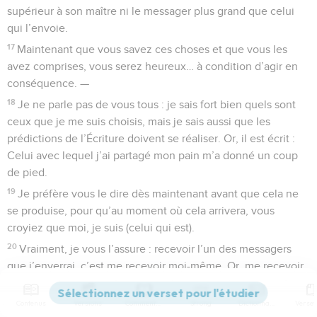
supérieur à son maître ni le messager plus grand que celui
qui l’envoie.
17
Maintenant que vous savez ces choses et que vous les
avez comprises, vous serez heureux… à condition d’agir en
conséquence. —
18
Je ne parle pas de vous tous : je sais fort bien quels sont
ceux que je me suis choisis, mais je sais aussi que les
prédictions de l’Écriture doivent se réaliser. Or, il est écrit :
Celui avec lequel j’ai partagé mon pain m’a donné un coup
de pied.
19
Je préfère vous le dire dès maintenant avant que cela ne
se produise, pour qu’au moment où cela arrivera, vous
croyiez que moi, je suis (celui qui est).
20
Vraiment, je vous l’assure : recevoir l’un des messagers
que j’enverrai, c’est me recevoir moi-même. Or, me recevoir,
c’est recevoir Dieu lui-même qui m’a envoyé.
Contenus
Versions
Commentaires
Strong
Dictionnaire