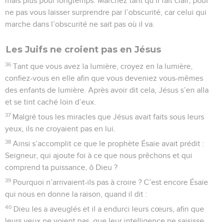
mais plus pour longtemps. Marchez tant qu’il fait clair, pour
ne pas vous laisser surprendre par l’obscurité, car celui qui
marche dans l’obscurité ne sait pas où il va.
Les Juifs ne croient pas en Jésus
36
Tant que vous avez la lumière, croyez en la lumière,
confiez-vous en elle afin que vous deveniez vous-mêmes
des enfants de lumière. Après avoir dit cela, Jésus s’en alla
et se tint caché loin d’eux.
37
Malgré tous les miracles que Jésus avait faits sous leurs
yeux, ils ne croyaient pas en lui.
38
Ainsi s’accomplit ce que le prophète Ésaïe avait prédit :
Seigneur, qui ajoute foi à ce que nous prêchons et qui
comprend ta puissance, ô Dieu ?
39
Pourquoi n’arrivaient-ils pas à croire ? C’est encore Ésaïe
qui nous en donne la raison, quand il dit :
40
Dieu les a aveuglés et il a endurci leurs cœurs, afin que
leurs yeux ne voient pas, que leur intelligence ne saisisse