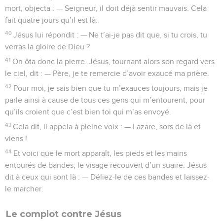
mort, objecta : — Seigneur, il doit déjà sentir mauvais. Cela
fait quatre jours qu’il est là.
40
Jésus lui répondit : — Ne t’ai-je pas dit que, si tu crois, tu
verras la gloire de Dieu ?
41
On ôta donc la pierre. Jésus, tournant alors son regard vers
le ciel, dit : — Père, je te remercie d’avoir exaucé ma prière.
42
Pour moi, je sais bien que tu m’exauces toujours, mais je
parle ainsi à cause de tous ces gens qui m’entourent, pour
qu’ils croient que c’est bien toi qui m’as envoyé.
43
Cela dit, il appela à pleine voix : — Lazare, sors de là et
viens !
44
Et voici que le mort apparaît, les pieds et les mains
entourés de bandes, le visage recouvert d’un suaire. Jésus
dit à ceux qui sont là : — Déliez-le de ces bandes et laissez-
le marcher.
Le complot contre Jésus