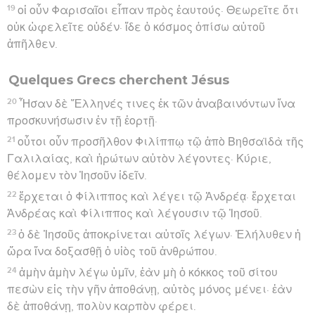
19
οἱ οὖν Φαρισαῖοι εἶπαν πρὸς ἑαυτούς· Θεωρεῖτε ὅτι
οὐκ ὠφελεῖτε οὐδέν· ἴδε ὁ κόσμος ὀπίσω αὐτοῦ
ἀπῆλθεν.
Quelques Grecs cherchent Jésus
20
Ἦσαν δὲ Ἕλληνές τινες ἐκ τῶν ἀναβαινόντων ἵνα
προσκυνήσωσιν ἐν τῇ ἑορτῇ·
21
οὗτοι οὖν προσῆλθον Φιλίππῳ τῷ ἀπὸ Βηθσαϊδὰ τῆς
Γαλιλαίας, καὶ ἠρώτων αὐτὸν λέγοντες· Κύριε,
θέλομεν τὸν Ἰησοῦν ἰδεῖν.
22
ἔρχεται ὁ Φίλιππος καὶ λέγει τῷ Ἀνδρέᾳ· ἔρχεται
Ἀνδρέας καὶ Φίλιππος καὶ λέγουσιν τῷ Ἰησοῦ.
23
ὁ δὲ Ἰησοῦς ἀποκρίνεται αὐτοῖς λέγων· Ἐλήλυθεν ἡ
ὥρα ἵνα δοξασθῇ ὁ υἱὸς τοῦ ἀνθρώπου.
24
ἀμὴν ἀμὴν λέγω ὑμῖν, ἐὰν μὴ ὁ κόκκος τοῦ σίτου
πεσὼν εἰς τὴν γῆν ἀποθάνῃ, αὐτὸς μόνος μένει· ἐὰν
δὲ ἀποθάνῃ, πολὺν καρπὸν φέρει.