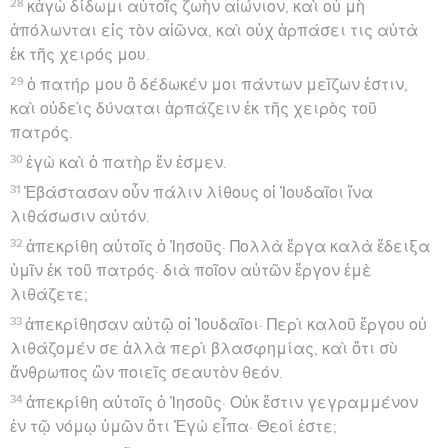
28
κἀγὼ δίδωμι αὐτοῖς ζωὴν αἰώνιον, καὶ οὐ μὴ
ἀπόλωνται εἰς τὸν αἰῶνα, καὶ οὐχ ἁρπάσει τις αὐτὰ
ἐκ τῆς χειρός μου.
29
ὁ πατήρ μου ὃ δέδωκέν μοι πάντων μεῖζων ἐστιν,
καὶ οὐδεὶς δύναται ἁρπάζειν ἐκ τῆς χειρὸς τοῦ
πατρός.
30
ἐγὼ καὶ ὁ πατὴρ ἕν ἐσμεν.
31
Ἐβάστασαν οὖν πάλιν λίθους οἱ Ἰουδαῖοι ἵνα
λιθάσωσιν αὐτόν.
32
ἀπεκρίθη αὐτοῖς ὁ Ἰησοῦς· Πολλὰ ἔργα καλὰ ἔδειξα
ὑμῖν ἐκ τοῦ πατρός· διὰ ποῖον αὐτῶν ἔργον ἐμὲ
λιθάζετε;
33
ἀπεκρίθησαν αὐτῷ οἱ Ἰουδαῖοι· Περὶ καλοῦ ἔργου οὐ
λιθάζομέν σε ἀλλὰ περὶ βλασφημίας, καὶ ὅτι σὺ
ἄνθρωπος ὢν ποιεῖς σεαυτὸν θεόν.
34
ἀπεκρίθη αὐτοῖς ὁ Ἰησοῦς· Οὐκ ἔστιν γεγραμμένον
ἐν τῷ νόμῳ ὑμῶν ὅτι Ἐγὼ εἶπα· Θεοί ἐστε;