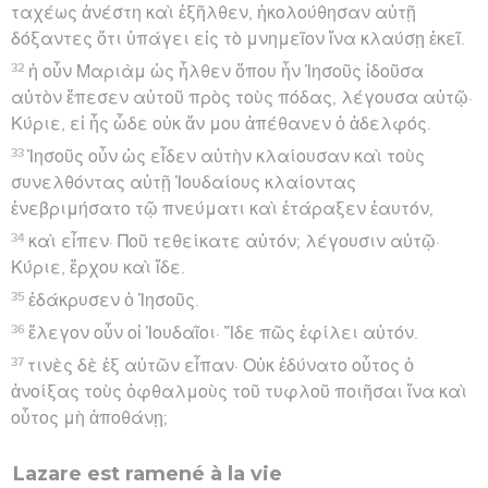
ταχέως ἀνέστη καὶ ἐξῆλθεν, ἠκολούθησαν αὐτῇ
δόξαντες ὅτι ὑπάγει εἰς τὸ μνημεῖον ἵνα κλαύσῃ ἐκεῖ.
32
ἡ οὖν Μαριὰμ ὡς ἦλθεν ὅπου ἦν Ἰησοῦς ἰδοῦσα
αὐτὸν ἔπεσεν αὐτοῦ πρὸς τοὺς πόδας, λέγουσα αὐτῷ·
Κύριε, εἰ ἦς ὧδε οὐκ ἄν μου ἀπέθανεν ὁ ἀδελφός.
33
Ἰησοῦς οὖν ὡς εἶδεν αὐτὴν κλαίουσαν καὶ τοὺς
συνελθόντας αὐτῇ Ἰουδαίους κλαίοντας
ἐνεβριμήσατο τῷ πνεύματι καὶ ἐτάραξεν ἑαυτόν,
34
καὶ εἶπεν· Ποῦ τεθείκατε αὐτόν; λέγουσιν αὐτῷ·
Κύριε, ἔρχου καὶ ἴδε.
35
ἐδάκρυσεν ὁ Ἰησοῦς.
36
ἔλεγον οὖν οἱ Ἰουδαῖοι· Ἴδε πῶς ἐφίλει αὐτόν.
37
τινὲς δὲ ἐξ αὐτῶν εἶπαν· Οὐκ ἐδύνατο οὗτος ὁ
ἀνοίξας τοὺς ὀφθαλμοὺς τοῦ τυφλοῦ ποιῆσαι ἵνα καὶ
οὗτος μὴ ἀποθάνῃ;
Lazare est ramené à la vie