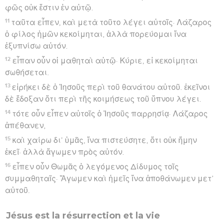
φῶς οὐκ ἔστιν ἐν αὐτῷ.
11
ταῦτα εἶπεν, καὶ μετὰ τοῦτο λέγει αὐτοῖς· Λάζαρος
ὁ φίλος ἡμῶν κεκοίμηται, ἀλλὰ πορεύομαι ἵνα
ἐξυπνίσω αὐτόν.
12
εἶπαν οὖν οἱ μαθηταὶ αὐτῷ· Κύριε, εἰ κεκοίμηται
σωθήσεται.
13
εἰρήκει δὲ ὁ Ἰησοῦς περὶ τοῦ θανάτου αὐτοῦ. ἐκεῖνοι
δὲ ἔδοξαν ὅτι περὶ τῆς κοιμήσεως τοῦ ὕπνου λέγει.
14
τότε οὖν εἶπεν αὐτοῖς ὁ Ἰησοῦς παρρησίᾳ· Λάζαρος
ἀπέθανεν,
15
καὶ χαίρω δι’ ὑμᾶς, ἵνα πιστεύσητε, ὅτι οὐκ ἤμην
ἐκεῖ· ἀλλὰ ἄγωμεν πρὸς αὐτόν.
16
εἶπεν οὖν Θωμᾶς ὁ λεγόμενος Δίδυμος τοῖς
συμμαθηταῖς· Ἄγωμεν καὶ ἡμεῖς ἵνα ἀποθάνωμεν μετ’
αὐτοῦ.
Jésus est la résurrection et la vie