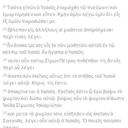
21
Ταῦτα εἰπὼν ὁ Ἰησοῦς ἐταράχθη τῷ πνεύματι καὶ
ἐμαρτύρησεν καὶ εἶπεν· Ἀμὴν ἀμὴν λέγω ὑμῖν ὅτι εἷς
ἐξ ὑμῶν παραδώσει με.
22
ἔβλεπον εἰς ἀλλήλους οἱ μαθηταὶ ἀπορούμενοι
περὶ τίνος λέγει.
23
ἦν ἀνακείμενος εἷς ἐκ τῶν μαθητῶν αὐτοῦ ἐν τῷ
κόλπῳ τοῦ Ἰησοῦ, ὃν ἠγάπα ὁ Ἰησοῦς·
24
νεύει οὖν τούτῳ Σίμων Πέτρος πυθέσθαι τίς ἂν εἴη
περὶ οὗ λέγει.
25
ἀναπεσὼν ἐκεῖνος οὕτως ἐπὶ τὸ στῆθος τοῦ Ἰησοῦ
λέγει αὐτῷ· Κύριε, τίς ἐστιν;
26
ἀποκρίνεται ὁ Ἰησοῦς· Ἐκεῖνός ἐστιν ᾧ ἐγὼ βάψω τὸ
ψωμίον καὶ δώσω αὐτῷ· βάψας οὖν τὸ ψωμίον δίδωσιν
Ἰούδᾳ Σίμωνος Ἰσκαριώτου.
27
καὶ μετὰ τὸ ψωμίον τότε εἰσῆλθεν εἰς ἐκεῖνον ὁ
Σατανᾶς. λέγει οὖν αὐτῷ ὁ Ἰησοῦς· Ὃ ποιεῖς ποίησον
τάχιον.