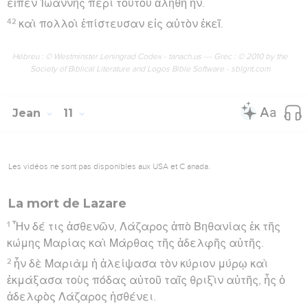
εἶπεν Ἰωάννης περὶ τούτου ἀληθῆ ἦν.
42
καὶ πολλοὶ ἐπίστευσαν εἰς αὐτὸν ἐκεῖ.
Hébreu : © Westminster Leningrad Codex - tanach.us --- Grec : © 2010 by the
Society of Biblical Literature and Logos Bible Software - sblgnt.com
Jean
11
Les vidéos ne sont pas disponibles aux USA et C anada.
La mort de Lazare
1
Ἦν δέ τις ἀσθενῶν, Λάζαρος ἀπὸ Βηθανίας ἐκ τῆς
κώμης Μαρίας καὶ Μάρθας τῆς ἀδελφῆς αὐτῆς.
2
ἦν δὲ Μαριὰμ ἡ ἀλείψασα τὸν κύριον μύρῳ καὶ
ἐκμάξασα τοὺς πόδας αὐτοῦ ταῖς θριξὶν αὐτῆς, ἧς ὁ
ἀδελφὸς Λάζαρος ἠσθένει.