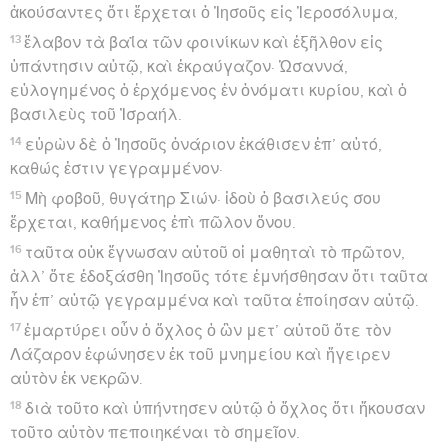
ἀκούσαντες ὅτι ἔρχεται ὁ Ἰησοῦς εἰς Ἱεροσόλυμα,
13
ἔλαβον τὰ βαΐα τῶν φοινίκων καὶ ἐξῆλθον εἰς
ὑπάντησιν αὐτῷ, καὶ ἐκραύγαζον· Ὡσαννά,
εὐλογημένος ὁ ἐρχόμενος ἐν ὀνόματι κυρίου, καὶ ὁ
βασιλεὺς τοῦ Ἰσραήλ.
14
εὑρὼν δὲ ὁ Ἰησοῦς ὀνάριον ἐκάθισεν ἐπ’ αὐτό,
καθώς ἐστιν γεγραμμένον·
15
Μὴ φοβοῦ, θυγάτηρ Σιών· ἰδοὺ ὁ βασιλεύς σου
ἔρχεται, καθήμενος ἐπὶ πῶλον ὄνου.
16
ταῦτα οὐκ ἔγνωσαν αὐτοῦ οἱ μαθηταὶ τὸ πρῶτον,
ἀλλ’ ὅτε ἐδοξάσθη Ἰησοῦς τότε ἐμνήσθησαν ὅτι ταῦτα
ἦν ἐπ’ αὐτῷ γεγραμμένα καὶ ταῦτα ἐποίησαν αὐτῷ.
17
ἐμαρτύρει οὖν ὁ ὄχλος ὁ ὢν μετ’ αὐτοῦ ὅτε τὸν
Λάζαρον ἐφώνησεν ἐκ τοῦ μνημείου καὶ ἤγειρεν
αὐτὸν ἐκ νεκρῶν.
18
διὰ τοῦτο καὶ ὑπήντησεν αὐτῷ ὁ ὄχλος ὅτι ἤκουσαν
τοῦτο αὐτὸν πεποιηκέναι τὸ σημεῖον.