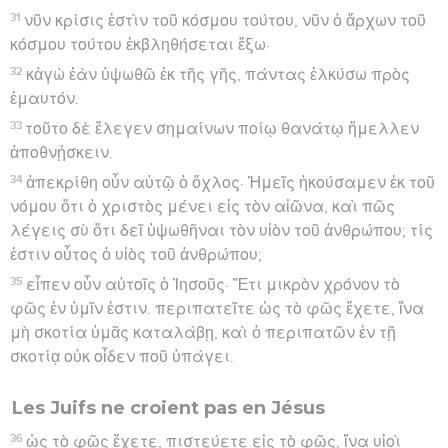
31
νῦν κρίσις ἐστὶν τοῦ κόσμου τούτου, νῦν ὁ ἄρχων τοῦ
κόσμου τούτου ἐκβληθήσεται ἔξω·
32
κἀγὼ ἐὰν ὑψωθῶ ἐκ τῆς γῆς, πάντας ἑλκύσω πρὸς
ἐμαυτόν.
33
τοῦτο δὲ ἔλεγεν σημαίνων ποίῳ θανάτῳ ἤμελλεν
ἀποθνῄσκειν.
34
ἀπεκρίθη οὖν αὐτῷ ὁ ὄχλος· Ἡμεῖς ἠκούσαμεν ἐκ τοῦ
νόμου ὅτι ὁ χριστὸς μένει εἰς τὸν αἰῶνα, καὶ πῶς
λέγεις σὺ ὅτι δεῖ ὑψωθῆναι τὸν υἱὸν τοῦ ἀνθρώπου; τίς
ἐστιν οὗτος ὁ υἱὸς τοῦ ἀνθρώπου;
35
εἶπεν οὖν αὐτοῖς ὁ Ἰησοῦς· Ἔτι μικρὸν χρόνον τὸ
φῶς ἐν ὑμῖν ἐστιν. περιπατεῖτε ὡς τὸ φῶς ἔχετε, ἵνα
μὴ σκοτία ὑμᾶς καταλάβῃ, καὶ ὁ περιπατῶν ἐν τῇ
σκοτίᾳ οὐκ οἶδεν ποῦ ὑπάγει.
Les Juifs ne croient pas en Jésus
36
ὡς τὸ φῶς ἔχετε, πιστεύετε εἰς τὸ φῶς, ἵνα υἱοὶ