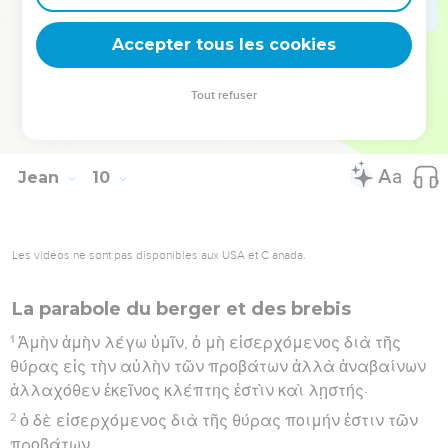
ἁμαρτίαν· νῦν δὲ λέγετε ὅτι Βλέπομεν· ἡ ἁμαρτία
Accepter tous les cookies
ὑμῶν μένει.
Hébreu : © Westminster Leningrad Codex - tanach.us --- Grec : © 2010 by the
Tout refuser
Society of Biblical Literature and Logos Bible Software - sblgnt.com
Jean
10
Les vidéos ne sont pas disponibles aux USA et C anada.
La parabole du berger et des brebis
1
Ἀμὴν ἀμὴν λέγω ὑμῖν, ὁ μὴ εἰσερχόμενος διὰ τῆς
θύρας εἰς τὴν αὐλὴν τῶν προβάτων ἀλλὰ ἀναβαίνων
ἀλλαχόθεν ἐκεῖνος κλέπτης ἐστὶν καὶ λῃστής·
2
ὁ δὲ εἰσερχόμενος διὰ τῆς θύρας ποιμήν ἐστιν τῶν
προβάτων.