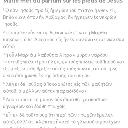
Marie met du parfum sur les pieds de Jésus
1
Ὁ οὖν Ἰησοῦς πρὸ ἓξ ἡμερῶν τοῦ πάσχα ἦλθεν εἰς
Βηθανίαν, ὅπου ἦν Λάζαρος, ὃν ἤγειρεν ἐκ νεκρῶν
Ἰησοῦς.
2
ἐποίησαν οὖν αὐτῷ δεῖπνον ἐκεῖ, καὶ ἡ Μάρθα
διηκόνει, ὁ δὲ Λάζαρος εἷς ἦν ἐκ τῶν ἀνακειμένων σὺν
αὐτῷ·
3
ἡ οὖν Μαριὰμ λαβοῦσα λίτραν μύρου νάρδου
πιστικῆς πολυτίμου ἤλειψεν τοὺς πόδας τοῦ Ἰησοῦ καὶ
ἐξέμαξεν ταῖς θριξὶν αὐτῆς τοὺς πόδας αὐτοῦ· ἡ δὲ
οἰκία ἐπληρώθη ἐκ τῆς ὀσμῆς τοῦ μύρου.
4
λέγει δὲ Ἰούδας ὁ Ἰσκαριώτης εἷς τῶν μαθητῶν
αὐτοῦ, ὁ μέλλων αὐτὸν παραδιδόναι·
5
Διὰ τί τοῦτο τὸ μύρον οὐκ ἐπράθη τριακοσίων
δηναρίων καὶ ἐδόθη πτωχοῖς;
6
εἶπεν δὲ τοῦτο οὐχ ὅτι περὶ τῶν πτωχῶν ἔμελεν
αὐτῷ, ἀλλ’ ὅτι κλέπτης ἦν καὶ τὸ γλωσσόκομον ἔχων