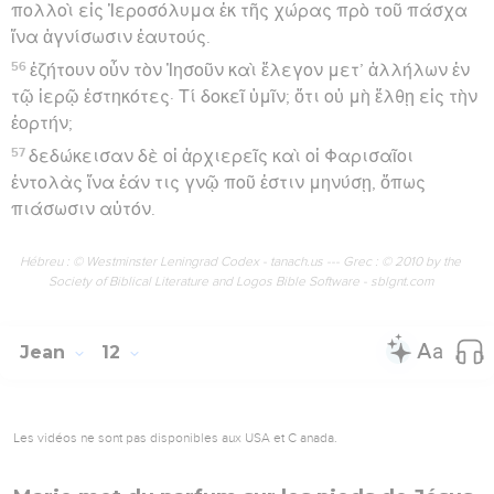
πολλοὶ εἰς Ἱεροσόλυμα ἐκ τῆς χώρας πρὸ τοῦ πάσχα
ἵνα ἁγνίσωσιν ἑαυτούς.
56
ἐζήτουν οὖν τὸν Ἰησοῦν καὶ ἔλεγον μετ’ ἀλλήλων ἐν
τῷ ἱερῷ ἑστηκότες· Τί δοκεῖ ὑμῖν; ὅτι οὐ μὴ ἔλθῃ εἰς τὴν
ἑορτήν;
57
δεδώκεισαν δὲ οἱ ἀρχιερεῖς καὶ οἱ Φαρισαῖοι
ἐντολὰς ἵνα ἐάν τις γνῷ ποῦ ἐστιν μηνύσῃ, ὅπως
πιάσωσιν αὐτόν.
Hébreu : © Westminster Leningrad Codex - tanach.us --- Grec : © 2010 by the
Society of Biblical Literature and Logos Bible Software - sblgnt.com
Jean
12
Les vidéos ne sont pas disponibles aux USA et C anada.