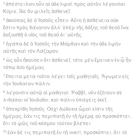
3
ἀπέστειλαν οὖν αἱ ἀδελφαὶ πρὸς αὐτὸν λέγουσαι·
Κύριε, ἴδε ὃν φιλεῖς ἀσθενεῖ.
4
ἀκούσας δὲ ὁ Ἰησοῦς εἶπεν· Αὕτη ἡ ἀσθένεια οὐκ
ἔστιν πρὸς θάνατον ἀλλ’ ὑπὲρ τῆς δόξης τοῦ θεοῦ ἵνα
δοξασθῇ ὁ υἱὸς τοῦ θεοῦ δι’ αὐτῆς.
5
ἠγάπα δὲ ὁ Ἰησοῦς τὴν Μάρθαν καὶ τὴν ἀδελφὴν
αὐτῆς καὶ τὸν Λάζαρον.
6
ὡς οὖν ἤκουσεν ὅτι ἀσθενεῖ, τότε μὲν ἔμεινεν ἐν ᾧ ἦν
τόπῳ δύο ἡμέρας·
7
ἔπειτα μετὰ τοῦτο λέγει τοῖς μαθηταῖς· Ἄγωμεν εἰς
τὴν Ἰουδαίαν πάλιν.
8
λέγουσιν αὐτῷ οἱ μαθηταί· Ῥαββί, νῦν ἐζήτουν σε
λιθάσαι οἱ Ἰουδαῖοι, καὶ πάλιν ὑπάγεις ἐκεῖ;
9
ἀπεκρίθη Ἰησοῦς· Οὐχὶ δώδεκα ὧραί εἰσιν τῆς
ἡμέρας; ἐάν τις περιπατῇ ἐν τῇ ἡμέρᾳ, οὐ προσκόπτει,
ὅτι τὸ φῶς τοῦ κόσμου τούτου βλέπει·
10
ἐὰν δέ τις περιπατῇ ἐν τῇ νυκτί, προσκόπτει, ὅτι τὸ