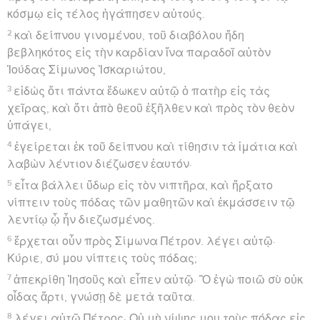
κόσμῳ εἰς τέλος ἠγάπησεν αὐτούς.
2
καὶ δείπνου γινομένου, τοῦ διαβόλου ἤδη
βεβληκότος εἰς τὴν καρδίαν ἵνα παραδοῖ αὐτὸν
Ἰούδας Σίμωνος Ἰσκαριώτου,
3
εἰδὼς ὅτι πάντα ἔδωκεν αὐτῷ ὁ πατὴρ εἰς τὰς
χεῖρας, καὶ ὅτι ἀπὸ θεοῦ ἐξῆλθεν καὶ πρὸς τὸν θεὸν
ὑπάγει,
4
ἐγείρεται ἐκ τοῦ δείπνου καὶ τίθησιν τὰ ἱμάτια καὶ
λαβὼν λέντιον διέζωσεν ἑαυτόν·
5
εἶτα βάλλει ὕδωρ εἰς τὸν νιπτῆρα, καὶ ἤρξατο
νίπτειν τοὺς πόδας τῶν μαθητῶν καὶ ἐκμάσσειν τῷ
λεντίῳ ᾧ ἦν διεζωσμένος.
6
ἔρχεται οὖν πρὸς Σίμωνα Πέτρον. λέγει αὐτῷ·
Κύριε, σύ μου νίπτεις τοὺς πόδας;
7
ἀπεκρίθη Ἰησοῦς καὶ εἶπεν αὐτῷ· Ὃ ἐγὼ ποιῶ σὺ οὐκ
οἶδας ἄρτι, γνώσῃ δὲ μετὰ ταῦτα.
8
λέγει αὐτῷ Πέτρος· Οὐ μὴ νίψῃς μου τοὺς πόδας εἰς