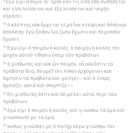
9
ἐγώ εἰμι ἡ θύρα· δι’ ἐμοῦ ἐάν τις εἰσέλθῃ σωθήσεται
καὶ εἰσελεύσεται καὶ ἐξελεύσεται καὶ νομὴν
εὑρήσει.
10
ὁ κλέπτης οὐκ ἔρχεται εἰ μὴ ἵνα κλέψῃ καὶ θύσῃ καὶ
ἀπολέσῃ· ἐγὼ ἦλθον ἵνα ζωὴν ἔχωσιν καὶ περισσὸν
ἔχωσιν.
11
Ἐγώ εἰμι ὁ ποιμὴν ὁ καλός· ὁ ποιμὴν ὁ καλὸς τὴν
ψυχὴν αὐτοῦ τίθησιν ὑπὲρ τῶν προβάτων·
12
ὁ μισθωτὸς καὶ οὐκ ὢν ποιμήν, οὗ οὐκ ἔστιν τὰ
πρόβατα ἴδια, θεωρεῖ τὸν λύκον ἐρχόμενον καὶ
ἀφίησιν τὰ πρόβατα καὶ φεύγει— καὶ ὁ λύκος
ἁρπάζει αὐτὰ καὶ σκορπίζει—
13
ὅτι μισθωτός ἐστιν καὶ οὐ μέλει αὐτῷ περὶ τῶν
προβάτων.
14
ἐγώ εἰμι ὁ ποιμὴν ὁ καλός, καὶ γινώσκω τὰ ἐμὰ καὶ
γινώσκουσί με τὰ ἐμά,
15
καθὼς γινώσκει με ὁ πατὴρ κἀγὼ γινώσκω τὸν