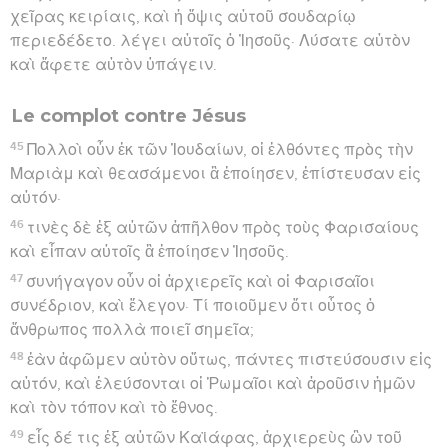
χεῖρας κειρίαις, καὶ ἡ ὄψις αὐτοῦ σουδαρίῳ
περιεδέδετο. λέγει αὐτοῖς ὁ Ἰησοῦς· Λύσατε αὐτὸν
καὶ ἄφετε αὐτὸν ὑπάγειν.
Le complot contre Jésus
45
Πολλοὶ οὖν ἐκ τῶν Ἰουδαίων, οἱ ἐλθόντες πρὸς τὴν
Μαριὰμ καὶ θεασάμενοι ἃ ἐποίησεν, ἐπίστευσαν εἰς
αὐτόν·
46
τινὲς δὲ ἐξ αὐτῶν ἀπῆλθον πρὸς τοὺς Φαρισαίους
καὶ εἶπαν αὐτοῖς ἃ ἐποίησεν Ἰησοῦς.
47
συνήγαγον οὖν οἱ ἀρχιερεῖς καὶ οἱ Φαρισαῖοι
συνέδριον, καὶ ἔλεγον· Τί ποιοῦμεν ὅτι οὗτος ὁ
ἄνθρωπος πολλὰ ποιεῖ σημεῖα;
48
ἐὰν ἀφῶμεν αὐτὸν οὕτως, πάντες πιστεύσουσιν εἰς
αὐτόν, καὶ ἐλεύσονται οἱ Ῥωμαῖοι καὶ ἀροῦσιν ἡμῶν
καὶ τὸν τόπον καὶ τὸ ἔθνος.
49
εἷς δέ τις ἐξ αὐτῶν Καϊάφας, ἀρχιερεὺς ὢν τοῦ