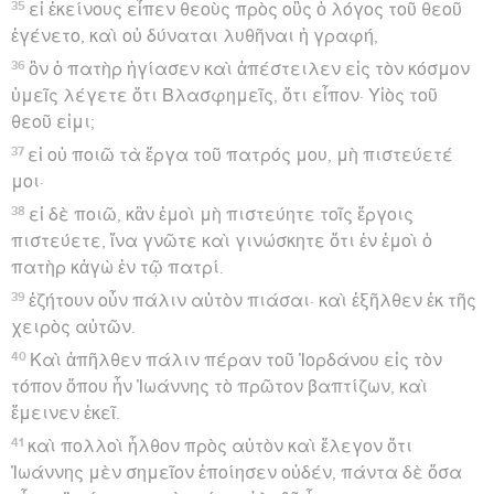
35
εἰ ἐκείνους εἶπεν θεοὺς πρὸς οὓς ὁ λόγος τοῦ θεοῦ
ἐγένετο, καὶ οὐ δύναται λυθῆναι ἡ γραφή,
36
ὃν ὁ πατὴρ ἡγίασεν καὶ ἀπέστειλεν εἰς τὸν κόσμον
ὑμεῖς λέγετε ὅτι Βλασφημεῖς, ὅτι εἶπον· Υἱὸς τοῦ
θεοῦ εἰμι;
37
εἰ οὐ ποιῶ τὰ ἔργα τοῦ πατρός μου, μὴ πιστεύετέ
μοι·
38
εἰ δὲ ποιῶ, κἂν ἐμοὶ μὴ πιστεύητε τοῖς ἔργοις
πιστεύετε, ἵνα γνῶτε καὶ γινώσκητε ὅτι ἐν ἐμοὶ ὁ
πατὴρ κἀγὼ ἐν τῷ πατρί.
39
ἐζήτουν οὖν πάλιν αὐτὸν πιάσαι· καὶ ἐξῆλθεν ἐκ τῆς
χειρὸς αὐτῶν.
40
Καὶ ἀπῆλθεν πάλιν πέραν τοῦ Ἰορδάνου εἰς τὸν
τόπον ὅπου ἦν Ἰωάννης τὸ πρῶτον βαπτίζων, καὶ
ἔμεινεν ἐκεῖ.
41
καὶ πολλοὶ ἦλθον πρὸς αὐτὸν καὶ ἔλεγον ὅτι
Ἰωάννης μὲν σημεῖον ἐποίησεν οὐδέν, πάντα δὲ ὅσα