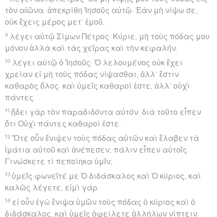
τὸν αἰῶνα. ἀπεκρίθη Ἰησοῦς αὐτῷ· Ἐὰν μὴ νίψω σε,
οὐκ ἔχεις μέρος μετ’ ἐμοῦ.
9
λέγει αὐτῷ Σίμων Πέτρος· Κύριε, μὴ τοὺς πόδας μου
μόνον ἀλλὰ καὶ τὰς χεῖρας καὶ τὴν κεφαλήν.
10
λέγει αὐτῷ ὁ Ἰησοῦς· Ὁ λελουμένος οὐκ ἔχει
χρείαν εἰ μὴ τοὺς πόδας νίψασθαι, ἀλλ’ ἔστιν
καθαρὸς ὅλος· καὶ ὑμεῖς καθαροί ἐστε, ἀλλ’ οὐχὶ
πάντες.
11
ᾔδει γὰρ τὸν παραδιδόντα αὐτόν· διὰ τοῦτο εἶπεν
ὅτι Οὐχὶ πάντες καθαροί ἐστε.
12
Ὅτε οὖν ἔνιψεν τοὺς πόδας αὐτῶν καὶ ἔλαβεν τὰ
ἱμάτια αὐτοῦ καὶ ἀνέπεσεν, πάλιν εἶπεν αὐτοῖς·
Γινώσκετε τί πεποίηκα ὑμῖν;
13
ὑμεῖς φωνεῖτέ με Ὁ διδάσκαλος καὶ Ὁ κύριος, καὶ
καλῶς λέγετε, εἰμὶ γάρ.
14
εἰ οὖν ἐγὼ ἔνιψα ὑμῶν τοὺς πόδας ὁ κύριος καὶ ὁ
διδάσκαλος, καὶ ὑμεῖς ὀφείλετε ἀλλήλων νίπτειν