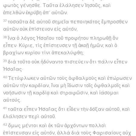
φωτὸς γένησθε. Ταῦτα ἐλάλησεν Ἰησοῦς, καὶ
ἀπελθὼν ἐκρύβη ἀπ’ αὐτῶν.
37
τοσαῦτα δὲ αὐτοῦ σημεῖα πεποιηκότος ἔμπροσθεν
αὐτῶν οὐκ ἐπίστευον εἰς αὐτόν,
38
ἵνα ὁ λόγος Ἠσαΐου τοῦ προφήτου πληρωθῇ ὃν
εἶπεν· Κύριε, τίς ἐπίστευσεν τῇ ἀκοῇ ἡμῶν; καὶ ὁ
βραχίων κυρίου τίνι ἀπεκαλύφθη;
39
διὰ τοῦτο οὐκ ἠδύναντο πιστεύειν ὅτι πάλιν εἶπεν
Ἠσαΐας·
40
Τετύφλωκεν αὐτῶν τοὺς ὀφθαλμοὺς καὶ ἐπώρωσεν
αὐτῶν τὴν καρδίαν, ἵνα μὴ ἴδωσιν τοῖς ὀφθαλμοῖς καὶ
νοήσωσιν τῇ καρδίᾳ καὶ στραφῶσιν, καὶ ἰάσομαι
αὐτούς.
41
ταῦτα εἶπεν Ἠσαΐας ὅτι εἶδεν τὴν δόξαν αὐτοῦ, καὶ
ἐλάλησεν περὶ αὐτοῦ.
42
ὅμως μέντοι καὶ ἐκ τῶν ἀρχόντων πολλοὶ
ἐπίστευσαν εἰς αὐτόν, ἀλλὰ διὰ τοὺς Φαρισαίους οὐχ