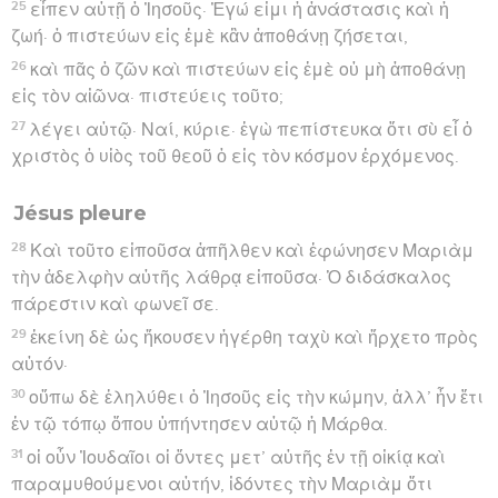
25
εἶπεν αὐτῇ ὁ Ἰησοῦς· Ἐγώ εἰμι ἡ ἀνάστασις καὶ ἡ
ζωή· ὁ πιστεύων εἰς ἐμὲ κἂν ἀποθάνῃ ζήσεται,
26
καὶ πᾶς ὁ ζῶν καὶ πιστεύων εἰς ἐμὲ οὐ μὴ ἀποθάνῃ
εἰς τὸν αἰῶνα· πιστεύεις τοῦτο;
27
λέγει αὐτῷ· Ναί, κύριε· ἐγὼ πεπίστευκα ὅτι σὺ εἶ ὁ
χριστὸς ὁ υἱὸς τοῦ θεοῦ ὁ εἰς τὸν κόσμον ἐρχόμενος.
Jésus pleure
28
Καὶ τοῦτο εἰποῦσα ἀπῆλθεν καὶ ἐφώνησεν Μαριὰμ
τὴν ἀδελφὴν αὐτῆς λάθρᾳ εἰποῦσα· Ὁ διδάσκαλος
πάρεστιν καὶ φωνεῖ σε.
29
ἐκείνη δὲ ὡς ἤκουσεν ἠγέρθη ταχὺ καὶ ἤρχετο πρὸς
αὐτόν·
30
οὔπω δὲ ἐληλύθει ὁ Ἰησοῦς εἰς τὴν κώμην, ἀλλ’ ἦν ἔτι
ἐν τῷ τόπῳ ὅπου ὑπήντησεν αὐτῷ ἡ Μάρθα.
31
οἱ οὖν Ἰουδαῖοι οἱ ὄντες μετ’ αὐτῆς ἐν τῇ οἰκίᾳ καὶ
παραμυθούμενοι αὐτήν, ἰδόντες τὴν Μαριὰμ ὅτι