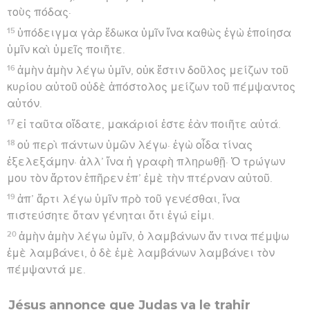
τοὺς πόδας·
15
ὑπόδειγμα γὰρ ἔδωκα ὑμῖν ἵνα καθὼς ἐγὼ ἐποίησα
ὑμῖν καὶ ὑμεῖς ποιῆτε.
16
ἀμὴν ἀμὴν λέγω ὑμῖν, οὐκ ἔστιν δοῦλος μείζων τοῦ
κυρίου αὐτοῦ οὐδὲ ἀπόστολος μείζων τοῦ πέμψαντος
αὐτόν.
17
εἰ ταῦτα οἴδατε, μακάριοί ἐστε ἐὰν ποιῆτε αὐτά.
18
οὐ περὶ πάντων ὑμῶν λέγω· ἐγὼ οἶδα τίνας
ἐξελεξάμην· ἀλλ’ ἵνα ἡ γραφὴ πληρωθῇ· Ὁ τρώγων
μου τὸν ἄρτον ἐπῆρεν ἐπ’ ἐμὲ τὴν πτέρναν αὐτοῦ.
19
ἀπ’ ἄρτι λέγω ὑμῖν πρὸ τοῦ γενέσθαι, ἵνα
πιστεύσητε ὅταν γένηται ὅτι ἐγώ εἰμι.
20
ἀμὴν ἀμὴν λέγω ὑμῖν, ὁ λαμβάνων ἄν τινα πέμψω
ἐμὲ λαμβάνει, ὁ δὲ ἐμὲ λαμβάνων λαμβάνει τὸν
πέμψαντά με.
Jésus annonce que Judas va le trahir