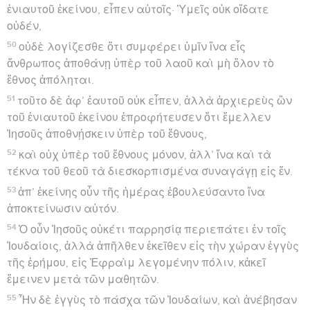
ἐνιαυτοῦ ἐκείνου, εἶπεν αὐτοῖς· Ὑμεῖς οὐκ οἴδατε
οὐδέν,
50
οὐδὲ λογίζεσθε ὅτι συμφέρει ὑμῖν ἵνα εἷς
ἄνθρωπος ἀποθάνῃ ὑπὲρ τοῦ λαοῦ καὶ μὴ ὅλον τὸ
ἔθνος ἀπόληται.
51
τοῦτο δὲ ἀφ’ ἑαυτοῦ οὐκ εἶπεν, ἀλλὰ ἀρχιερεὺς ὢν
τοῦ ἐνιαυτοῦ ἐκείνου ἐπροφήτευσεν ὅτι ἔμελλεν
Ἰησοῦς ἀποθνῄσκειν ὑπὲρ τοῦ ἔθνους,
52
καὶ οὐχ ὑπὲρ τοῦ ἔθνους μόνον, ἀλλ’ ἵνα καὶ τὰ
τέκνα τοῦ θεοῦ τὰ διεσκορπισμένα συναγάγῃ εἰς ἕν.
53
ἀπ’ ἐκείνης οὖν τῆς ἡμέρας ἐβουλεύσαντο ἵνα
ἀποκτείνωσιν αὐτόν.
54
Ὁ οὖν Ἰησοῦς οὐκέτι παρρησίᾳ περιεπάτει ἐν τοῖς
Ἰουδαίοις, ἀλλὰ ἀπῆλθεν ἐκεῖθεν εἰς τὴν χώραν ἐγγὺς
τῆς ἐρήμου, εἰς Ἐφραὶμ λεγομένην πόλιν, κἀκεῖ
ἔμεινεν μετὰ τῶν μαθητῶν.
55
Ἦν δὲ ἐγγὺς τὸ πάσχα τῶν Ἰουδαίων, καὶ ἀνέβησαν