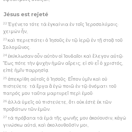
Jésus est rejeté
22
Ἐγένετο τότε τὰ ἐγκαίνια ἐν τοῖς Ἱεροσολύμοις·
χειμὼν ἦν,
23
καὶ περιεπάτει ὁ Ἰησοῦς ἐν τῷ ἱερῷ ἐν τῇ στοᾷ τοῦ
Σολομῶνος.
24
ἐκύκλωσαν οὖν αὐτὸν οἱ Ἰουδαῖοι καὶ ἔλεγον αὐτῷ·
Ἕως πότε τὴν ψυχὴν ἡμῶν αἴρεις; εἰ σὺ εἶ ὁ χριστός,
εἰπὲ ἡμῖν παρρησίᾳ.
25
ἀπεκρίθη αὐτοῖς ὁ Ἰησοῦς· Εἶπον ὑμῖν καὶ οὐ
πιστεύετε· τὰ ἔργα ἃ ἐγὼ ποιῶ ἐν τῷ ὀνόματι τοῦ
πατρός μου ταῦτα μαρτυρεῖ περὶ ἐμοῦ·
26
ἀλλὰ ὑμεῖς οὐ πιστεύετε, ὅτι οὐκ ἐστὲ ἐκ τῶν
προβάτων τῶν ἐμῶν.
27
τὰ πρόβατα τὰ ἐμὰ τῆς φωνῆς μου ἀκούουσιν, κἀγὼ
γινώσκω αὐτά, καὶ ἀκολουθοῦσίν μοι,