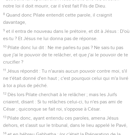
notre loi il doit mourir, car il s'est fait Fils de Dieu.
8
Quand donc Pilate entendit cette parole, il craignit
davantage,
9
et il entra de nouveau dans le prétoire, et dit à Jésus : D'où
es-tu ? Et Jésus ne lui donna pas de réponse.
10
Pilate donc lui dit : Ne me parles-tu pas ? Ne sais-tu pas
que j'ai le pouvoir de te relâcher, et que j'ai le pouvoir de te
crucifier ?
11
Jésus répondit : Tu n'aurais aucun pouvoir contre moi, s'il
ne t'était donné d'en haut ; c'est pourquoi celui qui m'a livré
à toi a plus de péché.
12
Dès lors Pilate cherchait à le relâcher ; mais les Juifs
criaient, disant : Si tu relâches celui-ci, tu n'es pas ami de
César ; quiconque se fait roi, s'oppose à César.
13
Pilate donc, ayant entendu ces paroles, amena Jésus
dehors, et s'assit sur le tribunal, dans le lieu appelé le Pavé,
14
et en hébreu Gabbatha ; (or c'était la Préparation de la