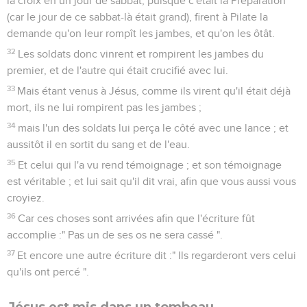
la croix en un jour de sabbat, puisque c'était la Préparation
(car le jour de ce sabbat-là était grand), firent à Pilate la
demande qu'on leur rompît les jambes, et qu'on les ôtât.
32
Les soldats donc vinrent et rompirent les jambes du
premier, et de l'autre qui était crucifié avec lui.
33
Mais étant venus à Jésus, comme ils virent qu'il était déjà
mort, ils ne lui rompirent pas les jambes ;
34
mais l'un des soldats lui perça le côté avec une lance ; et
aussitôt il en sortit du sang et de l'eau.
35
Et celui qui l'a vu rend témoignage ; et son témoignage
est véritable ; et lui sait qu'il dit vrai, afin que vous aussi vous
croyiez.
36
Car ces choses sont arrivées afin que l'écriture fût
accomplie :" Pas un de ses os ne sera cassé ".
37
Et encore une autre écriture dit :" Ils regarderont vers celui
qu'ils ont percé ".
Jésus est mis dans un tombeau