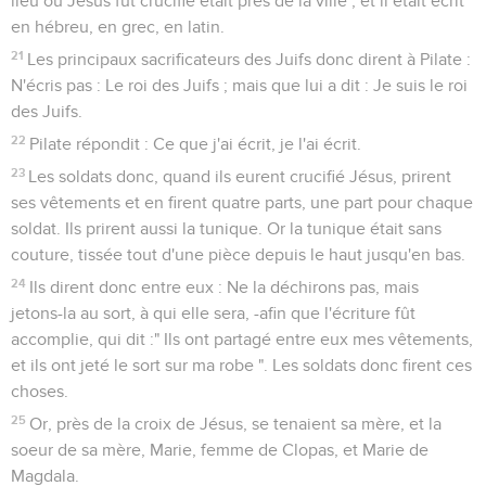
lieu où Jésus fut crucifié était près de la ville ; et il était écrit
en hébreu, en grec, en latin.
21
Les principaux sacrificateurs des Juifs donc dirent à Pilate :
N'écris pas : Le roi des Juifs ; mais que lui a dit : Je suis le roi
des Juifs.
22
Pilate répondit : Ce que j'ai écrit, je l'ai écrit.
23
Les soldats donc, quand ils eurent crucifié Jésus, prirent
ses vêtements et en firent quatre parts, une part pour chaque
soldat. Ils prirent aussi la tunique. Or la tunique était sans
couture, tissée tout d'une pièce depuis le haut jusqu'en bas.
24
Ils dirent donc entre eux : Ne la déchirons pas, mais
jetons-la au sort, à qui elle sera, -afin que l'écriture fût
accomplie, qui dit :" Ils ont partagé entre eux mes vêtements,
et ils ont jeté le sort sur ma robe ". Les soldats donc firent ces
choses.
25
Or, près de la croix de Jésus, se tenaient sa mère, et la
soeur de sa mère, Marie, femme de Clopas, et Marie de
Magdala.