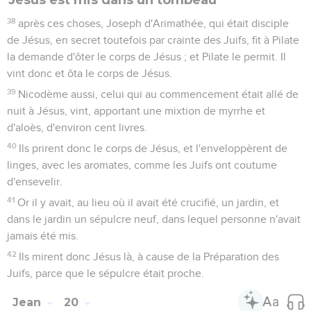
38
après ces choses, Joseph d'Arimathée, qui était disciple
de Jésus, en secret toutefois par crainte des Juifs, fit à Pilate
la demande d'ôter le corps de Jésus ; et Pilate le permit. Il
vint donc et ôta le corps de Jésus.
39
Nicodème aussi, celui qui au commencement était allé de
nuit à Jésus, vint, apportant une mixtion de myrrhe et
d'aloès, d'environ cent livres.
40
Ils prirent donc le corps de Jésus, et l'enveloppèrent de
linges, avec les aromates, comme les Juifs ont coutume
d'ensevelir.
41
Or il y avait, au lieu où il avait été crucifié, un jardin, et
dans le jardin un sépulcre neuf, dans lequel personne n'avait
jamais été mis.
42
Ils mirent donc Jésus là, à cause de la Préparation des
Juifs, parce que le sépulcre était proche.
Jean
20