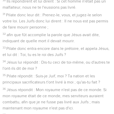
30
Ils répondirent et lui dirent : Si cet homme n'était pas un
malfaiteur, nous ne te l'eussions pas livré.
31
Pilate donc leur dit : Prenez-le, vous, et jugez-le selon
votre loi. Les Juifs donc lui dirent : Il ne nous est pas permis
de faire mourir personne ;
32
afin que fût accomplie la parole que Jésus avait dite,
indiquant de quelle mort il devait mourir.
33
Pilate donc entra encore dans le prétoire, et appela Jésus,
et lui dit : Toi, tu es le roi des Juifs ?
34
Jésus lui répondit : Dis-tu ceci de toi-même, ou d'autres te
l'ont-ils dit de moi ?
35
Pilate répondit : Suis-je Juif, moi ? Ta nation et les
principaux sacrificateurs t'ont livré à moi ; qu'as-tu fait ?
36
Jésus répondit : Mon royaume n'est pas de ce monde. Si
mon royaume était de ce monde, mes serviteurs auraient
combattu, afin que je ne fusse pas livré aux Juifs ; mais
maintenant mon royaume n'est pas d'ici.