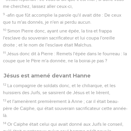
me cherchez, laissez aller ceux-ci,
9
-afin que fût accomplie la parole qu'il avait dite : De ceux
que tu m'as donnés, je n'en ai perdu aucun.
10
Simon Pierre donc, ayant une épée, la tira et frappa
l'esclave du souverain sacrificateur et lui coupa l'oreille
droite ; et le nom de l'esclave était Malchus.
11
Jésus donc dit à Pierre : Remets l'épée dans le fourreau : la
coupe que le Père m'a donnée, ne la boirai-je pas ?
Jésus est amené devant Hanne
12
La compagnie de soldats donc, et le chiliarque, et les
huissiers des Juifs, se saisirent de Jésus et le lièrent,
13
et l'amenèrent premièrement à Anne ; car il était beau-
père de Caïphe, qui était souverain sacrificateur cette année-
là.
14
Or Caïphe était celui qui avait donné aux Juifs le conseil,