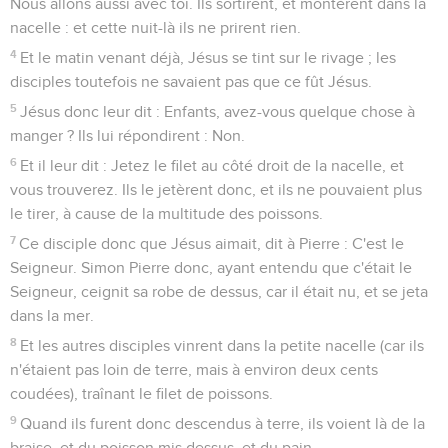
Nous allons aussi avec toi. Ils sortirent, et montèrent dans la
nacelle : et cette nuit-là ils ne prirent rien.
4
Et le matin venant déjà, Jésus se tint sur le rivage ; les
disciples toutefois ne savaient pas que ce fût Jésus.
5
Jésus donc leur dit : Enfants, avez-vous quelque chose à
manger ? Ils lui répondirent : Non.
6
Et il leur dit : Jetez le filet au côté droit de la nacelle, et
vous trouverez. Ils le jetèrent donc, et ils ne pouvaient plus
le tirer, à cause de la multitude des poissons.
7
Ce disciple donc que Jésus aimait, dit à Pierre : C'est le
Seigneur. Simon Pierre donc, ayant entendu que c'était le
Seigneur, ceignit sa robe de dessus, car il était nu, et se jeta
dans la mer.
8
Et les autres disciples vinrent dans la petite nacelle (car ils
n'étaient pas loin de terre, mais à environ deux cents
coudées), traînant le filet de poissons.
9
Quand ils furent donc descendus à terre, ils voient là de la
braise, et du poisson mis dessus, et du pain.