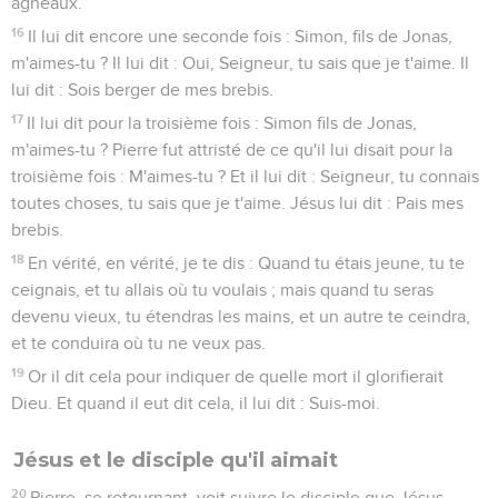
agneaux.
16
Il lui dit encore une seconde fois : Simon, fils de Jonas,
m'aimes-tu ? Il lui dit : Oui, Seigneur, tu sais que je t'aime. Il
lui dit : Sois berger de mes brebis.
17
Il lui dit pour la troisième fois : Simon fils de Jonas,
m'aimes-tu ? Pierre fut attristé de ce qu'il lui disait pour la
troisième fois : M'aimes-tu ? Et il lui dit : Seigneur, tu connais
toutes choses, tu sais que je t'aime. Jésus lui dit : Pais mes
brebis.
18
En vérité, en vérité, je te dis : Quand tu étais jeune, tu te
ceignais, et tu allais où tu voulais ; mais quand tu seras
devenu vieux, tu étendras les mains, et un autre te ceindra,
et te conduira où tu ne veux pas.
19
Or il dit cela pour indiquer de quelle mort il glorifierait
Dieu. Et quand il eut dit cela, il lui dit : Suis-moi.
Jésus et le disciple qu'il aimait
20
Pierre, se retournant, voit suivre le disciple que Jésus