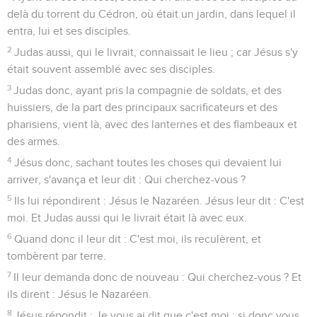
delà du torrent du Cédron, où était un jardin, dans lequel il
entra, lui et ses disciples.
2
Judas aussi, qui le livrait, connaissait le lieu ; car Jésus s'y
était souvent assemblé avec ses disciples.
3
Judas donc, ayant pris la compagnie de soldats, et des
huissiers, de la part des principaux sacrificateurs et des
pharisiens, vient là, avec des lanternes et des flambeaux et
des armes.
4
Jésus donc, sachant toutes les choses qui devaient lui
arriver, s'avança et leur dit : Qui cherchez-vous ?
5
Ils lui répondirent : Jésus le Nazaréen. Jésus leur dit : C'est
moi. Et Judas aussi qui le livrait était là avec eux.
6
Quand donc il leur dit : C'est moi, ils reculèrent, et
tombèrent par terre.
7
Il leur demanda donc de nouveau : Qui cherchez-vous ? Et
ils dirent : Jésus le Nazaréen.
8
Jésus répondit : Je vous ai dit que c'est moi ; si donc vous