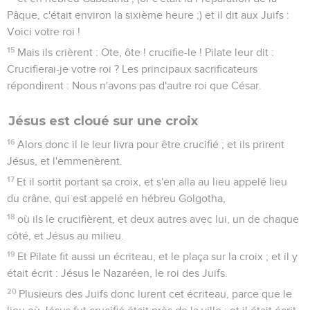
Pâque, c'était environ la sixième heure ;) et il dit aux Juifs :
Voici votre roi !
15
Mais ils crièrent : Ote, ôte ! crucifie-le ! Pilate leur dit :
Crucifierai-je votre roi ? Les principaux sacrificateurs
répondirent : Nous n'avons pas d'autre roi que César.
Jésus est cloué sur une croix
16
Alors donc il le leur livra pour être crucifié ; et ils prirent
Jésus, et l'emmenèrent.
17
Et il sortit portant sa croix, et s'en alla au lieu appelé lieu
du crâne, qui est appelé en hébreu Golgotha,
18
où ils le crucifièrent, et deux autres avec lui, un de chaque
côté, et Jésus au milieu.
19
Et Pilate fit aussi un écriteau, et le plaça sur la croix ; et il y
était écrit : Jésus le Nazaréen, le roi des Juifs.
20
Plusieurs des Juifs donc lurent cet écriteau, parce que le