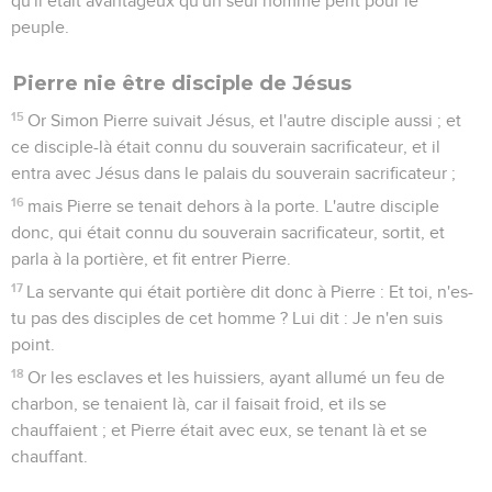
qu'il était avantageux qu'un seul homme pérît pour le
peuple.
Pierre nie être disciple de Jésus
15
Or Simon Pierre suivait Jésus, et l'autre disciple aussi ; et
ce disciple-là était connu du souverain sacrificateur, et il
entra avec Jésus dans le palais du souverain sacrificateur ;
16
mais Pierre se tenait dehors à la porte. L'autre disciple
donc, qui était connu du souverain sacrificateur, sortit, et
parla à la portière, et fit entrer Pierre.
17
La servante qui était portière dit donc à Pierre : Et toi, n'es-
tu pas des disciples de cet homme ? Lui dit : Je n'en suis
point.
18
Or les esclaves et les huissiers, ayant allumé un feu de
charbon, se tenaient là, car il faisait froid, et ils se
chauffaient ; et Pierre était avec eux, se tenant là et se
chauffant.