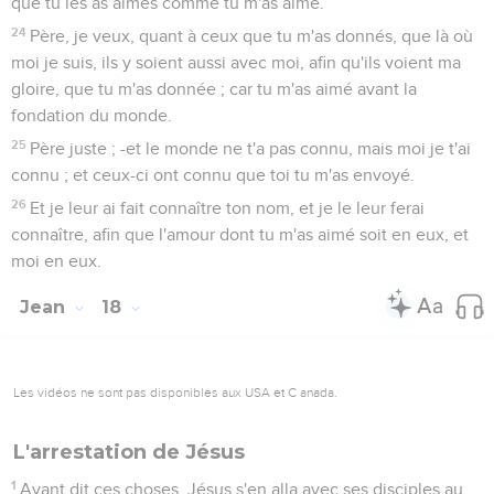
que tu les as aimés comme tu m'as aimé.
24
Père, je veux, quant à ceux que tu m'as donnés, que là où
moi je suis, ils y soient aussi avec moi, afin qu'ils voient ma
gloire, que tu m'as donnée ; car tu m'as aimé avant la
fondation du monde.
25
Père juste ; -et le monde ne t'a pas connu, mais moi je t'ai
connu ; et ceux-ci ont connu que toi tu m'as envoyé.
26
Et je leur ai fait connaître ton nom, et je le leur ferai
connaître, afin que l'amour dont tu m'as aimé soit en eux, et
moi en eux.
Jean
18
Les vidéos ne sont pas disponibles aux USA et C anada.
L'arrestation de Jésus
1
Ayant dit ces choses, Jésus s'en alla avec ses disciples au