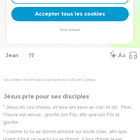
32
Voici, l'heure vient, et elle est venue, que vous serez
dispersés chacun chez soi, et que vous me laisserez seul ; -
Accepter tous les cookies
et je ne suis pas seul, car le Père est avec moi.
33
Je vous ai dit ces choses, afin qu'en moi vous ayez la paix.
Tout refuser
Vous avez de la tribulation dans le monde ; mais ayez bon
courage, moi j'ai vaincu le monde.
Jean
17
Les vidéos ne sont pas disponibles aux USA et C anada.
Jésus prie pour ses disciples
1
Jésus dit ces choses, et leva ses yeux au ciel, et dit : Père,
l'heure est venue ; glorifie ton Fils, afin que ton Fils te
glorifie,
2
comme tu lui as donné autorité sur toute chair, afin que,
quant à tout ce que tu lui as donné, il leur donne la vie