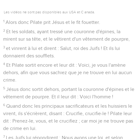
Les vidéos ne sont pas disponibles aux USA et C anada.
1
Alors donc Pilate prit Jésus et le fit fouetter.
2
Et les soldats, ayant tressé une couronne d'épines, la
mirent sur sa tête, et le vêtirent d'un vêtement de pourpre,
3
et vinrent à lui et dirent : Salut, roi des Juifs ! Et ils lui
donnaient des soufflets.
4
Et Pilate sortit encore et leur dit : Voici, je vous l'amène
dehors, afin que vous sachiez que je ne trouve en lui aucun
crime.
5
Jésus donc sortit dehors, portant la couronne d'épines et le
vêtement de pourpre. Et il leur dit : Voici l'homme !
6
Quand donc les principaux sacrificateurs et les huissiers le
virent, ils s'écrièrent, disant : Crucifie, crucifie-le ! Pilate leur
dit : Prenez-le, vous, et le crucifiez ; car moi je ne trouve pas
de crime en lui.
7
Les Juifs lui répondirent : Nous avons une loi, et selon