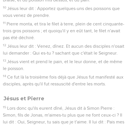
10
Jésus leur dit : Apportez quelques-uns des poissons que
vous venez de prendre.
11
Pierre monta, et tira le filet à terre, plein de cent cinquante-
trois gros poissons ; et quoiqu'il y en eût tant, le filet n'avait
pas été déchiré.
12
Jésus leur dit : Venez, dînez. Et aucun des disciples n'osait
lui demander : Qui es-tu ? sachant que c'était le Seigneur.
13
Jésus vient et prend le pain, et le leur donne, et de même
le poisson.
14
Ce fut là la troisième fois déjà que Jésus fut manifesté aux
disciples, après qu'il fut ressuscité d'entre les morts.
Jésus et Pierre
15
Lors donc qu'ils eurent dîné, Jésus dit à Simon Pierre :
Simon, fils de Jonas, m'aimes-tu plus que ne font ceux-ci ? Il
lui dit : Oui, Seigneur, tu sais que je t'aime. Il lui dit : Pais mes