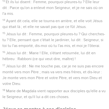
13
Et ils lui disent : Femme, pourquoi pleures-tu ? Elle leur
dit : Parce qu'on a enlevé mon Seigneur, et je ne sais où on
l'a mis.
14
Ayant dit cela, elle se tourna en arrière, et elle voit Jésus
qui était là ; et elle ne savait pas que ce fût Jésus.
15
Jésus lui dit : Femme, pourquoi pleures-tu ? Qui cherches-
tu ? Elle, pensant que c'était le jardinier, lui dit : Seigneur, si
toi tu l'as emporté, dis-moi où tu l'as mis, et moi je l'ôterai.
16
Jésus lui dit : Marie ! Elle, s'étant retournée, lui dit en
hébreu : Rabboni (ce qui veut dire, maître) !
17
Jésus lui dit : Ne me touche pas, car je ne suis pas encore
monté vers mon Père ; mais va vers mes frères, et dis-leur :
Je monte vers mon Père et votre Père, et vers mon Dieu et
votre Dieu.
18
Marie de Magdala vient rapporter aux disciples qu'elle a vu
le Seigneur, et qu'il lui a dit ces choses.