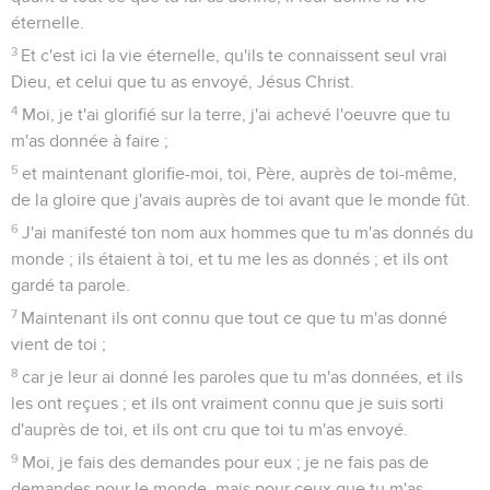
éternelle.
3
Et c'est ici la vie éternelle, qu'ils te connaissent seul vrai
Dieu, et celui que tu as envoyé, Jésus Christ.
4
Moi, je t'ai glorifié sur la terre, j'ai achevé l'oeuvre que tu
m'as donnée à faire ;
5
et maintenant glorifie-moi, toi, Père, auprès de toi-même,
de la gloire que j'avais auprès de toi avant que le monde fût.
6
J'ai manifesté ton nom aux hommes que tu m'as donnés du
monde ; ils étaient à toi, et tu me les as donnés ; et ils ont
gardé ta parole.
7
Maintenant ils ont connu que tout ce que tu m'as donné
vient de toi ;
8
car je leur ai donné les paroles que tu m'as données, et ils
les ont reçues ; et ils ont vraiment connu que je suis sorti
d'auprès de toi, et ils ont cru que toi tu m'as envoyé.
9
Moi, je fais des demandes pour eux ; je ne fais pas de
demandes pour le monde, mais pour ceux que tu m'as