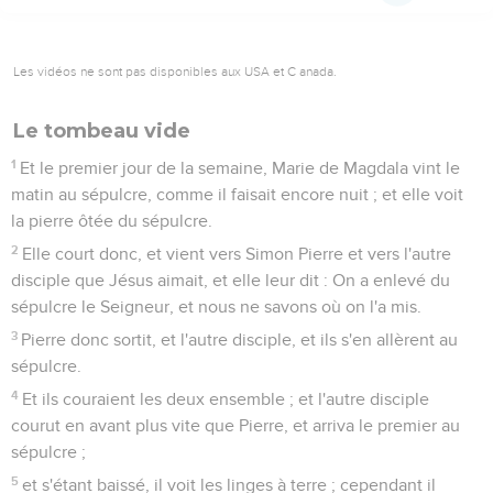
Les vidéos ne sont pas disponibles aux USA et C anada.
Le tombeau vide
1
Et le premier jour de la semaine, Marie de Magdala vint le
matin au sépulcre, comme il faisait encore nuit ; et elle voit
la pierre ôtée du sépulcre.
2
Elle court donc, et vient vers Simon Pierre et vers l'autre
disciple que Jésus aimait, et elle leur dit : On a enlevé du
sépulcre le Seigneur, et nous ne savons où on l'a mis.
3
Pierre donc sortit, et l'autre disciple, et ils s'en allèrent au
sépulcre.
4
Et ils couraient les deux ensemble ; et l'autre disciple
courut en avant plus vite que Pierre, et arriva le premier au
sépulcre ;
5
et s'étant baissé, il voit les linges à terre ; cependant il