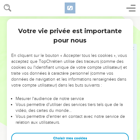
que je ne vous parlerai plus par similitudes, mais je vous
parlerai ouvertement du Père.
26
En ce jour-là, vous demanderez en mon nom, et je ne
Darby
vous dis pas que moi je ferai des demandes au Père pour
Votre vie privée est importante
Jean
16
vous ;
pour nous
27
car le Père lui-même vous aime, parce que vous m'avez
aimé et que vous avez cru que moi je suis sorti d'auprès de
En cliquant sur le bouton « Accepter tous les cookies », vous
Dieu.
acceptez que TopChrétien utilise des traceurs (comme des
28
cookies ou l'identifiant unique de votre compte utilisateur) et
Je suis sorti d'auprès du Père, et je suis venu dans le
traite vos données à caractère personnel (comme vos
monde ; et de nouveau je laisse le monde, et je m'en vais au
données de navigation et les informations renseignées dans
Père.
votre compte utilisateur) dans les buts suivants :
29
Ses disciples lui disent : Voici, maintenant tu parles
Mesurer l'audience de notre service
ouvertement, et tu ne dis aucune similitude.
Vous permettre d'utiliser des services tiers tels que de la
30
Maintenant nous savons que tu sais toutes choses, et que
vidéo, des cartes du monde…
Vous permettre d'entrer en contact avec notre service de
tu n'as pas besoin que personne te fasse des demandes ; à
relation aux utilisateurs.
cause de cela, nous croyons que tu es venu de Dieu.
31
Jésus leur répondit : Vous croyez maintenant ?
Choisir mes cookies