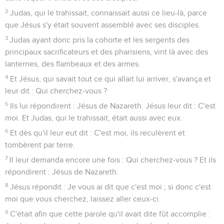
2
Judas, qui le trahissait, connaissait aussi ce lieu-là, parce
que Jésus s'y était souvent assemblé avec ses disciples.
3
Judas ayant donc pris la cohorte et les sergents des
principaux sacrificateurs et des pharisiens, vint là avec des
lanternes, des flambeaux et des armes.
4
Et Jésus, qui savait tout ce qui allait lui arriver, s'avança et
leur dit : Qui cherchez-vous ?
5
Ils lui répondirent : Jésus de Nazareth. Jésus leur dit : C'est
moi. Et Judas, qui le trahissait, était aussi avec eux.
6
Et dès qu'il leur eut dit : C'est moi, ils reculèrent et
tombèrent par terre.
7
Il leur demanda encore une fois : Qui cherchez-vous ? Et ils
répondirent : Jésus de Nazareth.
8
Jésus répondit : Je vous ai dit que c'est moi ; si donc c'est
moi que vous cherchez, laissez aller ceux-ci.
9
C'était afin que cette parole qu'il avait dite fût accomplie :