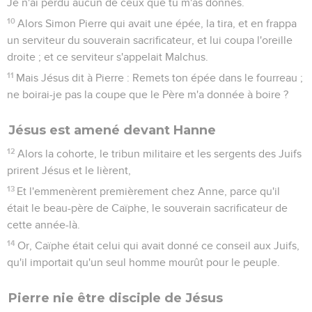
Je n'ai perdu aucun de ceux que tu m'as donnés.
10
Alors Simon Pierre qui avait une épée, la tira, et en frappa
un serviteur du souverain sacrificateur, et lui coupa l'oreille
droite ; et ce serviteur s'appelait Malchus.
11
Mais Jésus dit à Pierre : Remets ton épée dans le fourreau ;
ne boirai-je pas la coupe que le Père m'a donnée à boire ?
Jésus est amené devant Hanne
12
Alors la cohorte, le tribun militaire et les sergents des Juifs
prirent Jésus et le lièrent,
13
Et l'emmenèrent premièrement chez Anne, parce qu'il
était le beau-père de Caïphe, le souverain sacrificateur de
cette année-là.
14
Or, Caïphe était celui qui avait donné ce conseil aux Juifs,
qu'il importait qu'un seul homme mourût pour le peuple.
Pierre nie être disciple de Jésus