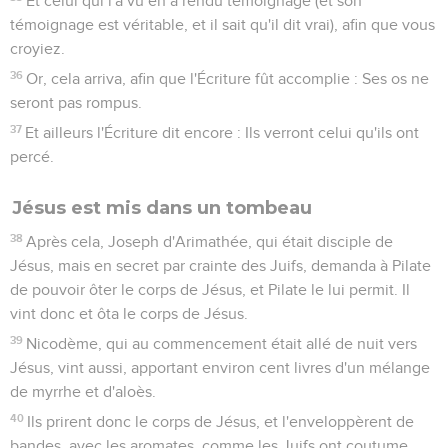
Et celui qui l'a vu en a rendu témoignage (et son
témoignage est véritable, et il sait qu'il dit vrai), afin que vous
croyiez.
36
Or, cela arriva, afin que l'Écriture fût accomplie : Ses os ne
seront pas rompus.
37
Et ailleurs l'Écriture dit encore : Ils verront celui qu'ils ont
percé.
Jésus est mis dans un tombeau
38
Après cela, Joseph d'Arimathée, qui était disciple de
Jésus, mais en secret par crainte des Juifs, demanda à Pilate
de pouvoir ôter le corps de Jésus, et Pilate le lui permit. Il
vint donc et ôta le corps de Jésus.
39
Nicodème, qui au commencement était allé de nuit vers
Jésus, vint aussi, apportant environ cent livres d'un mélange
de myrrhe et d'aloès.
40
Ils prirent donc le corps de Jésus, et l'enveloppèrent de
bandes, avec les aromates, comme les Juifs ont coutume