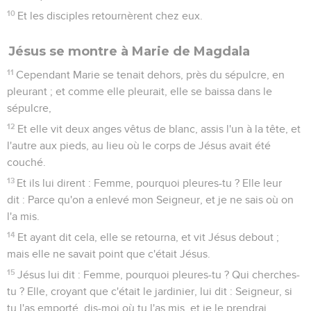
10
Et les disciples retournèrent chez eux.
Jésus se montre à Marie de Magdala
11
Cependant Marie se tenait dehors, près du sépulcre, en
pleurant ; et comme elle pleurait, elle se baissa dans le
sépulcre,
12
Et elle vit deux anges vêtus de blanc, assis l'un à la tête, et
l'autre aux pieds, au lieu où le corps de Jésus avait été
couché.
13
Et ils lui dirent : Femme, pourquoi pleures-tu ? Elle leur
dit : Parce qu'on a enlevé mon Seigneur, et je ne sais où on
l'a mis.
14
Et ayant dit cela, elle se retourna, et vit Jésus debout ;
mais elle ne savait point que c'était Jésus.
15
Jésus lui dit : Femme, pourquoi pleures-tu ? Qui cherches-
tu ? Elle, croyant que c'était le jardinier, lui dit : Seigneur, si
tu l'as emporté, dis-moi où tu l'as mis, et je le prendrai.