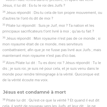
Jésus, il lui dit : Es-tu le roi des Juifs ?
34
Jésus répondit : Dis-tu cela de ton propre mouvement, ou
d'autres te l'ont-ils dit de moi ?
35
Pilate lui répondit : Suis-je Juif, moi ? Ta nation et les
principaux sacrificateurs t'ont livré à moi ; qu'as-tu fait ?
36
Jésus répondit : Mon royaume n'est pas de ce monde ; si
mon royaume était de ce monde, mes serviteurs
combattraient, afin que je ne fusse pas livré aux Juifs ; mais
maintenant mon royaume n'est pas d'ici-bas.
37
Alors Pilate lui dit : Tu es donc roi ? Jésus répondit : Tu le
dis ; je suis roi, je suis né pour cela, et je suis venu dans le
monde pour rendre témoignage à la vérité. Quiconque est
de la vérité écoute ma voix.
Jésus est condamné à mort
38
Pilate lui dit : Qu'est-ce que la vérité ? Et quand il eut dit
cela, il sortit de nouveau vers les Juifs, et leur dit : Je ne