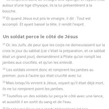
autour d'une tige d'hysope, ils la lui présentèrent à la
bouche.
30
Et quand Jésus eut pris le vinaigre, il dit : Tout est
accompli. Et ayant baissé la tête, il rendit l'esprit.
Un soldat perce le côté de Jésus
31
Or, les Juifs, de peur que les corps ne demeurassent sur la
croix le jour du sabbat (car c'était la préparation, et ce sabbat
était un grand jour), demandèrent à Pilate qu'on rompît les
jambes aux crucifiés, et qu'on les enlevât.
32
Les soldats vinrent donc et rompirent les jambes au
premier, puis à l'autre qui était crucifié avec lui.
33
Mais lorsqu'ils vinrent à Jésus, voyant qu'il était déjà mort,
ils ne lui rompirent point les jambes.
34
Toutefois un des soldats lui perça le côté avec une lance,
et aussitôt il en sortit du sang et de l'eau.
35