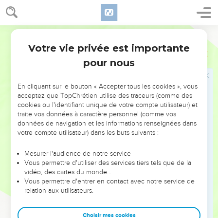
25
Je vous ai dit ces choses en similitudes ; mais le temps
vient que je ne vous parlerai plus en similitudes, mais je vous
Ostervald
parlerai ouvertement du Père.
Votre vie privée est importante
Jean
16
26
En ce jour vous demanderez en mon nom, et je ne vous
pour nous
dis point que je prierai le Père pour vous,
27
Car le Père lui-même vous aime, parce que vous m'avez
En cliquant sur le bouton « Accepter tous les cookies », vous
aimé, et que vous avez cru que je suis issu de Dieu.
acceptez que TopChrétien utilise des traceurs (comme des
28
cookies ou l'identifiant unique de votre compte utilisateur) et
Je suis issu du Père, et je suis venu dans le monde ; je
traite vos données à caractère personnel (comme vos
laisse de nouveau le monde, et je vais au Père.
données de navigation et les informations renseignées dans
29
Ses disciples lui dirent : Voici, maintenant tu parles
votre compte utilisateur) dans les buts suivants :
ouvertement, et tu ne dis point de similitude.
Mesurer l'audience de notre service
30
Maintenant nous savons que tu sais toutes choses, et que
Vous permettre d'utiliser des services tiers tels que de la
tu n'as pas besoin que personne t'interroge ; c'est pour cela
vidéo, des cartes du monde…
Vous permettre d'entrer en contact avec notre service de
que nous croyons que tu es issu de Dieu.
relation aux utilisateurs.
31
Jésus leur répondit : Vous croyez maintenant ?
32
Voici, l'heure vient, et elle est déjà venue, que vous serez
Choisir mes cookies