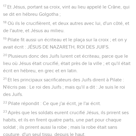
17
Et Jésus, portant sa croix, vint au lieu appelé le Crâne, qui
se dit en hébreu Golgotha ;
18
Où ils le crucifièrent, et deux autres avec lui, d'un côté, et
de l'autre, et Jésus au milieu.
19
Pilate fit aussi un écriteau et le plaça sur la croix ; et on y
avait écrit : JÉSUS DE NAZARETH, ROI DES JUIFS.
20
Plusieurs donc des Juifs lurent cet écriteau, parce que le
lieu où Jésus était crucifié, était près de la ville ; et qu'il était
écrit en hébreu, en grec et en latin.
21
Et les principaux sacrificateurs des Juifs dirent à Pilate :
N'écris pas : Le roi des Juifs ; mais qu'il a dit : Je suis le roi
des Juifs.
22
Pilate répondit : Ce que j'ai écrit, je l'ai écrit.
23
Après que les soldats eurent crucifié Jésus, ils prirent ses
habits, et ils en firent quatre parts, une part pour chaque
soldat ; ils prirent aussi la robe ; mais la robe était sans
couture, d'un seul tissu, depuis le haut.