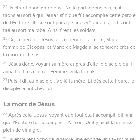
24
Ils dirent donc entre eux : Ne la partageons pas, mais
tirons au sort à qui l'aura ; afin que fût accomplie cette parole
de l'Écriture : Ils se sont partagés mes vêtements, et ils ont
tiré au sort ma robe. Ainsi firent les soldats.
25
Or, la mère de Jésus, et la soeur de sa mère, Marie,
femme de Cléopas, et Marie de Magdala, se tenaient près de
la croix de Jésus.
26
Jésus donc, voyant sa mère et près d'elle le disciple qu'il
aimait, dit à sa mère : Femme, voilà ton fils.
27
Puis il dit au disciple : Voilà ta mère. Et dès cette heure, le
disciple la prit chez lui.
La mort de Jésus
28
Après cela, Jésus, voyant que tout était accompli, dit, afin
que l'Écriture fût accomplie : J'ai soif. Or il y avait là un vase
plein de vinaigre.
29
Ils emplirent donc de vinaigre une éponge, et l'ayant mise