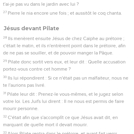
t'ai-je pas vu dans le jardin avec lui ?
27
Pierre le nia encore une fois ; et aussitôt le coq chanta.
Jésus devant Pilate
28
Ils menèrent ensuite Jésus de chez Caïphe au prétoire ;
c'était le matin, et ils n'entrèrent point dans le prétoire, afin
de ne pas se souiller, et de pouvoir manger la Pâque.
29
Pilate donc sortit vers eux, et leur dit : Quelle accusation
portez-vous contre cet homme ?
30
Ils lui répondirent : Si ce n'était pas un malfaiteur, nous ne
te l'aurions pas livré.
31
Pilate leur dit : Prenez-le vous-mêmes, et le jugez selon
votre loi. Les Juifs lui dirent : Il ne nous est permis de faire
mourir personne.
32
C'était afin que s'accomplît ce que Jésus avait dit, en
marquant de quelle mort il devait mourir.
33
Alors Pilate rentra dans le prétoire, et ayant fait venir