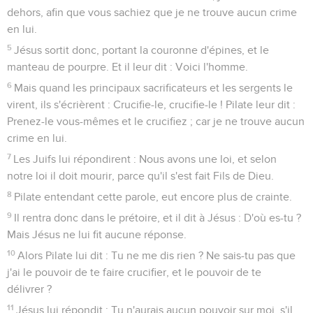
dehors, afin que vous sachiez que je ne trouve aucun crime
en lui.
5
Jésus sortit donc, portant la couronne d'épines, et le
manteau de pourpre. Et il leur dit : Voici l'homme.
6
Mais quand les principaux sacrificateurs et les sergents le
virent, ils s'écrièrent : Crucifie-le, crucifie-le ! Pilate leur dit :
Prenez-le vous-mêmes et le crucifiez ; car je ne trouve aucun
crime en lui.
7
Les Juifs lui répondirent : Nous avons une loi, et selon
notre loi il doit mourir, parce qu'il s'est fait Fils de Dieu.
8
Pilate entendant cette parole, eut encore plus de crainte.
9
Il rentra donc dans le prétoire, et il dit à Jésus : D'où es-tu ?
Mais Jésus ne lui fit aucune réponse.
10
Alors Pilate lui dit : Tu ne me dis rien ? Ne sais-tu pas que
j'ai le pouvoir de te faire crucifier, et le pouvoir de te
délivrer ?
11
Jésus lui répondit : Tu n'aurais aucun pouvoir sur moi, s'il