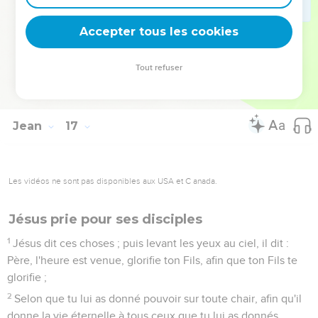
dispersés chacun de son côté, et que vous me laisserez
seul ; mais je ne suis pas seul, parce que mon Père est avec
Accepter tous les cookies
moi.
33
Je vous ai dit ces choses, afin que vous ayez la paix en
Tout refuser
moi ; vous aurez des afflictions dans le monde ; mais prenez
courage, j'ai vaincu le monde.
Jean
17
Les vidéos ne sont pas disponibles aux USA et C anada.
Jésus prie pour ses disciples
1
Jésus dit ces choses ; puis levant les yeux au ciel, il dit :
Père, l'heure est venue, glorifie ton Fils, afin que ton Fils te
glorifie ;
2
Selon que tu lui as donné pouvoir sur toute chair, afin qu'il
donne la vie éternelle à tous ceux que tu lui as donnés.