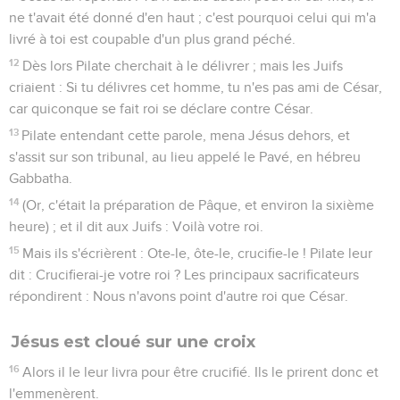
ne t'avait été donné d'en haut ; c'est pourquoi celui qui m'a
livré à toi est coupable d'un plus grand péché.
12
Dès lors Pilate cherchait à le délivrer ; mais les Juifs
criaient : Si tu délivres cet homme, tu n'es pas ami de César,
car quiconque se fait roi se déclare contre César.
13
Pilate entendant cette parole, mena Jésus dehors, et
s'assit sur son tribunal, au lieu appelé le Pavé, en hébreu
Gabbatha.
14
(Or, c'était la préparation de Pâque, et environ la sixième
heure) ; et il dit aux Juifs : Voilà votre roi.
15
Mais ils s'écrièrent : Ote-le, ôte-le, crucifie-le ! Pilate leur
dit : Crucifierai-je votre roi ? Les principaux sacrificateurs
répondirent : Nous n'avons point d'autre roi que César.
Jésus est cloué sur une croix
16
Alors il le leur livra pour être crucifié. Ils le prirent donc et
l'emmenèrent.