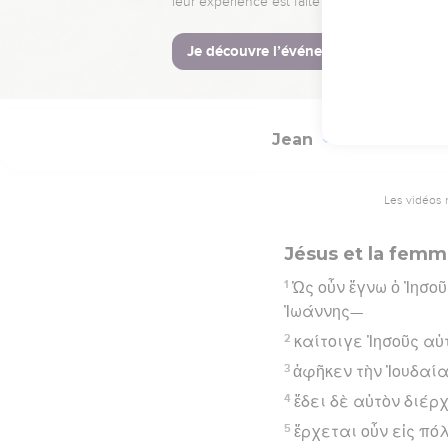
θεοῦ μένει ἐπ’ αὐτόν
Hébreu : © Westminster Lening
Jean
4
Les vidéos 
Jésus et la fem
1
Ὡς οὖν ἔγνω ὁ Ἰησοῦ
Ἰωάννης—
2
καίτοιγε Ἰησοῦς αὐ
3
ἀφῆκεν τὴν Ἰουδαία
4
ἔδει δὲ αὐτὸν διέρ
5
ἔρχεται οὖν εἰς πό