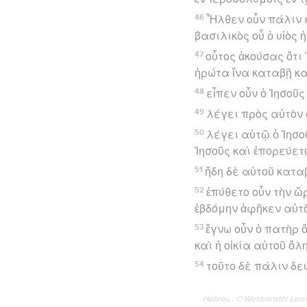
46
Ἦλθεν οὖν πάλιν ε
βασιλικὸς οὗ ὁ υἱὸς
47
οὗτος ἀκούσας ὅτι 
ἠρώτα ἵνα καταβῇ κα
48
εἶπεν οὖν ὁ Ἰησοῦς
49
λέγει πρὸς αὐτὸν 
50
λέγει αὐτῷ ὁ Ἰησο
Ἰησοῦς καὶ ἐπορεύετ
51
ἤδη δὲ αὐτοῦ κατα
52
ἐπύθετο οὖν τὴν ὥ
ἑβδόμην ἀφῆκεν αὐτὸ
53
ἔγνω οὖν ὁ πατὴρ ὅ
καὶ ἡ οἰκία αὐτοῦ ὅλη
54
τοῦτο δὲ πάλιν δε
Hébreu : © Westminster Lening