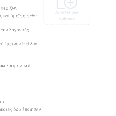
 θερίζων·
Ajouter une
Ajouter une
Ajouter une
Ajouter une
Ajouter une
 καὶ ὑμεῖς εἰς τὸν
colonne
colonne
colonne
colonne
colonne
 τὸν λόγον τῆς
ὶ ἔμεινεν ἐκεῖ δύο
 ἀκηκόαμεν, καὶ
ει.
ακότες ὅσα ἐποίησεν