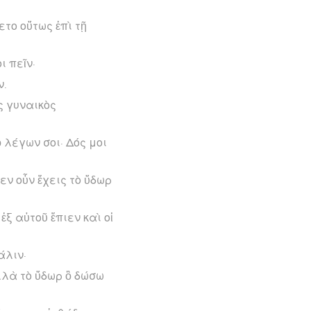
ετο οὕτως ἐπὶ τῇ
ι πεῖν·
ν.
ς γυναικὸς
ὁ λέγων σοι· Δός μοι
εν οὖν ἔχεις τὸ ὕδωρ
ἐξ αὐτοῦ ἔπιεν καὶ οἱ
άλιν·
ἀλλὰ τὸ ὕδωρ ὃ δώσω