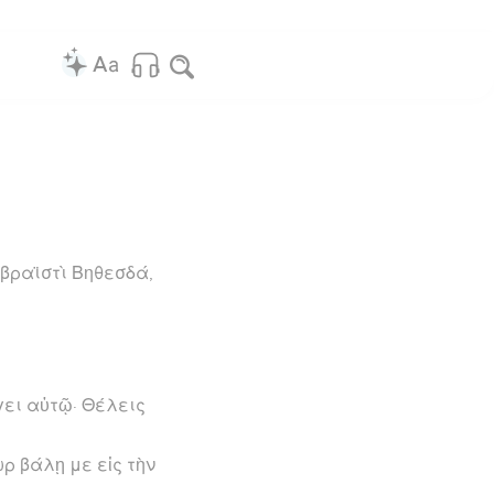
Ἑβραϊστὶ Βηθεσδά,
έγει αὐτῷ· Θέλεις
ρ βάλῃ με εἰς τὴν