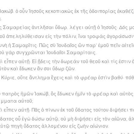
 Ἰακώβ. ὁ οὖν Ἰησοῦς κεκοπιακὼς ἐκ τῆς ὁδοιπορίας ἐκαθέζ
.
ς Σαμαρείας ἀντλῆσαι ὕδωρ. λέγει αὐτῇ ὁ Ἰησοῦς· Δός μο
οῦ ἀπεληλύθεισαν εἰς τὴν πόλιν, ἵνα τροφὰς ἀγοράσωσι
υνὴ ἡ Σαμαρῖτις· Πῶς σὺ Ἰουδαῖος ὢν παρ’ ἐμοῦ πεῖν αἰτεῖ
οὐ γὰρ συγχρῶνται Ἰουδαῖοι Σαμαρίταις.
ὶ εἶπεν αὐτῇ· Εἰ ᾔδεις τὴν δωρεὰν τοῦ θεοῦ καὶ τίς ἐστιν 
ὐτὸν καὶ ἔδωκεν ἄν σοι ὕδωρ ζῶν.
 Κύριε, οὔτε ἄντλημα ἔχεις καὶ τὸ φρέαρ ἐστὶν βαθύ· πόθ
ῦ πατρὸς ἡμῶν Ἰακώβ, ὃς ἔδωκεν ἡμῖν τὸ φρέαρ καὶ αὐτὸς 
ρέμματα αὐτοῦ;
ὶ εἶπεν αὐτῇ· Πᾶς ὁ πίνων ἐκ τοῦ ὕδατος τούτου διψήσει π
ῦ ὕδατος οὗ ἐγὼ δώσω αὐτῷ, οὐ μὴ διψήσει εἰς τὸν αἰῶνα, 
ὐτῷ πηγὴ ὕδατος ἁλλομένου εἰς ζωὴν αἰώνιον.