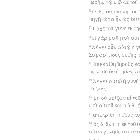
Ἰωσὴφ τῷ υἱῷ αὐτοῦ·
6
ἦν δὲ ἐκεῖ πηγὴ τοῦ
πηγῇ· ὥρα ἦν ὡς ἕκτη
7
Ἔρχεται γυνὴ ἐκ τῆ
8
οἱ γὰρ μαθηταὶ αὐτ
9
λέγει οὖν αὐτῷ ἡ γ
Σαμαρίτιδος οὔσης; 
10
ἀπεκρίθη Ἰησοῦς κα
πεῖν, σὺ ἂν ᾔτησας α
11
λέγει αὐτῷ ἡ γυνή·
τὸ ζῶν;
12
μὴ σὺ μείζων εἶ το
υἱοὶ αὐτοῦ καὶ τὰ θ
13
ἀπεκρίθη Ἰησοῦς κα
14
ὃς δ’ ἂν πίῃ ἐκ το
αὐτῷ γενήσεται ἐν α
15