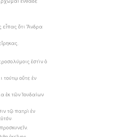
διέρχωμαι ἐνθάδε
ς εἶπας ὅτι Ἄνδρα
εἴρηκας.
εροσολύμοις ἐστὶν ὁ
ι τούτῳ οὔτε ἐν
ία ἐκ τῶν Ἰουδαίων
ιν τῷ πατρὶ ἐν
ὐτόν·
 προσκυνεῖν.
λθῃ ἐκεῖνος,