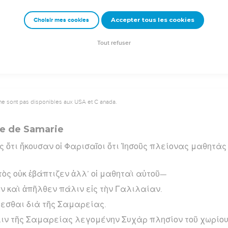
.
Accepter tous les cookies
Choisir mes cookies
rad Codex - tanach.us --- Grec : © 2010 by the Society of Biblical Literature and Log
Tout refuser
ne sont pas disponibles aux USA et C anada.
me de Samarie
ς ὅτι ἤκουσαν οἱ Φαρισαῖοι ὅτι Ἰησοῦς πλείονας μαθητὰς 
τὸς οὐκ ἐβάπτιζεν ἀλλ’ οἱ μαθηταὶ αὐτοῦ—
ν καὶ ἀπῆλθεν πάλιν εἰς τὴν Γαλιλαίαν.
χεσθαι διὰ τῆς Σαμαρείας.
λιν τῆς Σαμαρείας λεγομένην Συχὰρ πλησίον τοῦ χωρίου