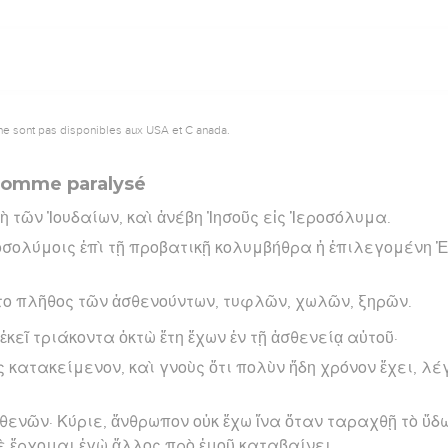
ne sont pas disponibles aux USA et C anada.
 homme paralysé
ὴ τῶν Ἰουδαίων, καὶ ἀνέβη Ἰησοῦς εἰς Ἱεροσόλυμα.
εροσολύμοις ἐπὶ τῇ προβατικῇ κολυμβήθρα ἡ ἐπιλεγομένη 
·
το πλῆθος τῶν ἀσθενούντων, τυφλῶν, χωλῶν, ξηρῶν.
ἐκεῖ τριάκοντα ὀκτὼ ἔτη ἔχων ἐν τῇ ἀσθενείᾳ αὐτοῦ·
ῦς κατακείμενον, καὶ γνοὺς ὅτι πολὺν ἤδη χρόνον ἔχει, λ
θενῶν· Κύριε, ἄνθρωπον οὐκ ἔχω ἵνα ὅταν ταραχθῇ τὸ ὕδω
ὲ ἔρχομαι ἐγὼ ἄλλος πρὸ ἐμοῦ καταβαίνει.