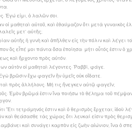
ντα.
ς· Ἐγώ εἰμι, ὁ λαλῶν σοι.
αν οἱ μαθηταὶ αὐτοῦ, καὶ ἐθαύμαζον ὅτι μετὰ γυναικὸς ἐλ
ί λαλεῖς μετ’ αὐτῆς;
ίαν αὐτῆς ἡ γυνὴ καὶ ἀπῆλθεν εἰς τὴν πόλιν καὶ λέγει το
ον ὃς εἶπέ μοι πάντα ὅσα ἐποίησα· μήτι οὗτός ἐστιν ὁ χρ
λεως καὶ ἤρχοντο πρὸς αὐτόν.
ων αὐτὸν οἱ μαθηταὶ λέγοντες· Ῥαββί, φάγε.
 Ἐγὼ βρῶσιν ἔχω φαγεῖν ἣν ὑμεῖς οὐκ οἴδατε.
ηταὶ πρὸς ἀλλήλους· Μή τις ἤνεγκεν αὐτῷ φαγεῖν;
σοῦς· Ἐμὸν βρῶμά ἐστιν ἵνα ποιήσω τὸ θέλημα τοῦ πέμψα
ργον.
τι Ἔτι τετράμηνός ἐστιν καὶ ὁ θερισμὸς ἔρχεται; ἰδοὺ λ
 καὶ θεάσασθε τὰς χώρας ὅτι λευκαί εἰσιν πρὸς θερισμ
λαμβάνει καὶ συνάγει καρπὸν εἰς ζωὴν αἰώνιον, ἵνα ὁ σπ