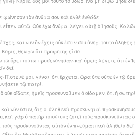
 γυνή· Κύριε, δός μοι τοῦτο τὸ ὕδωρ, ἵνα μὴ διψῶ μηδὲ 
 φώνησον τὸν ἄνδρα σου καὶ ἐλθὲ ἐνθάδε.
ὶ εἶπεν αὐτῷ· Οὐκ ἔχω ἄνδρα. λέγει αὐτῇ ὁ Ἰησοῦς· Καλῶ
σχες, καὶ νῦν ὃν ἔχεις οὐκ ἔστιν σου ἀνήρ· τοῦτο ἀληθὲς 
 Κύριε, θεωρῶ ὅτι προφήτης εἶ σύ.
ν τῷ ὄρει τούτῳ προσεκύνησαν· καὶ ὑμεῖς λέγετε ὅτι ἐν Ἱ
ν δεῖ.
ς· Πίστευέ μοι, γύναι, ὅτι ἔρχεται ὥρα ὅτε οὔτε ἐν τῷ ὄρε
υνήσετε τῷ πατρί.
ὃ οὐκ οἴδατε, ἡμεῖς προσκυνοῦμεν ὃ οἴδαμεν, ὅτι ἡ σωτηρ
καὶ νῦν ἐστιν, ὅτε οἱ ἀληθινοὶ προσκυνηταὶ προσκυνήσουσ
ᾳ, καὶ γὰρ ὁ πατὴρ τοιούτους ζητεῖ τοὺς προσκυνοῦντας α
ὶ τοὺς προσκυνοῦντας αὐτὸν ἐν πνεύματι καὶ ἀληθείᾳ δεῖ
· Οἶδα ὅτι Μεσσίας ἔρχεται, ὁ λεγόμενος χριστός· ὅταν ἔ