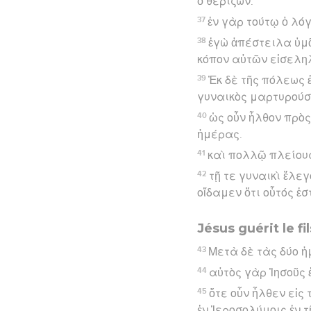
ὁ θερίζων.
37
ἐν γὰρ τούτῳ ὁ λόγ
38
ἐγὼ ἀπέστειλα ὑμᾶς
κόπον αὐτῶν εἰσελη
39
Ἐκ δὲ τῆς πόλεως 
γυναικὸς μαρτυρούση
40
ὡς οὖν ἦλθον πρὸς 
ἡμέρας.
41
καὶ πολλῷ πλείους
42
τῇ τε γυναικὶ ἔλε
οἴδαμεν ὅτι οὗτός ἐσ
Jésus guérit le f
43
Μετὰ δὲ τὰς δύο ἡ
44
αὐτὸς γὰρ Ἰησοῦς ἐ
45
ὅτε οὖν ἦλθεν εἰς
ἐν Ἱεροσολύμοις ἐν τ