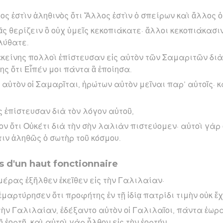
ος ἐστὶν ἀληθινὸς ὅτι Ἄλλος ἐστὶν ὁ σπείρων καὶ ἄλλος ὁ
 θερίζειν ὃ οὐχ ὑμεῖς κεκοπιάκατε· ἄλλοι κεκοπιάκασιν,
λύθατε.
ἐκείνης πολλοὶ ἐπίστευσαν εἰς αὐτὸν τῶν Σαμαριτῶν διὰ
ς ὅτι Εἶπέν μοι πάντα ἃ ἐποίησα.
αὐτὸν οἱ Σαμαρῖται, ἠρώτων αὐτὸν μεῖναι παρ’ αὐτοῖς· κα
 ἐπίστευσαν διὰ τὸν λόγον αὐτοῦ,
γον ὅτι Οὐκέτι διὰ τὴν σὴν λαλιὰν πιστεύομεν· αὐτοὶ γὰρ
τιν ἀληθῶς ὁ σωτὴρ τοῦ κόσμου.
ils d'un haut fonctionnaire
μέρας ἐξῆλθεν ἐκεῖθεν εἰς τὴν Γαλιλαίαν·
μαρτύρησεν ὅτι προφήτης ἐν τῇ ἰδίᾳ πατρίδι τιμὴν οὐκ ἔχ
 τὴν Γαλιλαίαν, ἐδέξαντο αὐτὸν οἱ Γαλιλαῖοι, πάντα ἑωρ
ῇ ἑορτῇ, καὶ αὐτοὶ γὰρ ἦλθον εἰς τὴν ἑορτήν.