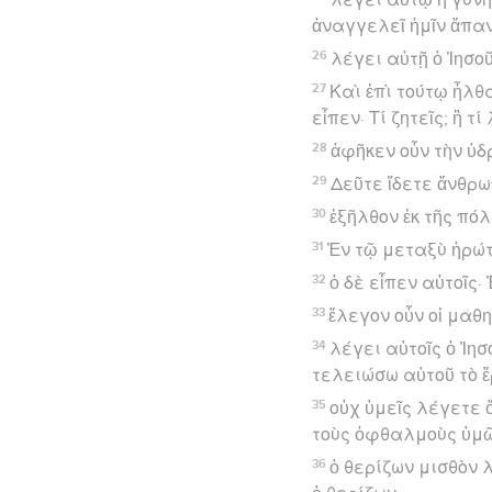
ἀναγγελεῖ ἡμῖν ἅπα
26
λέγει αὐτῇ ὁ Ἰησοῦ
27
Καὶ ἐπὶ τούτῳ ἦλθ
εἶπεν· Τί ζητεῖς; ἢ τ
28
ἀφῆκεν οὖν τὴν ὑδρ
29
Δεῦτε ἴδετε ἄνθρωπ
30
ἐξῆλθον ἐκ τῆς πό
31
Ἐν τῷ μεταξὺ ἠρώτ
32
ὁ δὲ εἶπεν αὐτοῖς·
33
ἔλεγον οὖν οἱ μαθ
34
λέγει αὐτοῖς ὁ Ἰη
τελειώσω αὐτοῦ τὸ ἔ
35
οὐχ ὑμεῖς λέγετε ὅ
τοὺς ὀφθαλμοὺς ὑμῶν
36
ὁ θερίζων μισθὸν 