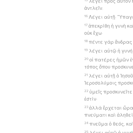
λέγει πρὸς αὐτὸν ἡ
ἀντλεῖν.
16
Λέγει αὐτῇ· Ὕπαγε
17
ἀπεκρίθη ἡ γυνὴ κα
οὐκ ἔχω·
18
πέντε γὰρ ἄνδρας ἔ
19
λέγει αὐτῷ ἡ γυνή·
20
οἱ πατέρες ἡμῶν ἐ
τόπος ὅπου προσκυνεῖ
21
λέγει αὐτῇ ὁ Ἰησοῦ
Ἱεροσολύμοις προσκ
22
ὑμεῖς προσκυνεῖτε 
ἐστίν·
23
ἀλλὰ ἔρχεται ὥρα 
πνεύματι καὶ ἀληθεί
24
πνεῦμα ὁ θεός, κα
25
λέγει αὐτῷ ἡ γυνή