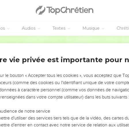
καὶ εἶπεν· Οὐ δύναται ἄνθρωπος λαμβάνειν οὐδὲ ἓν ἐὰν
ρτυρεῖτε ὅτι εἶπον· Οὐκ εἰμὶ ἐγὼ ὁ χριστός, ἀλλ’ ὅτι Ἀπε
éos
Audios
Textes
Musique
Chrét
 νυμφίος ἐστίν· ὁ δὲ φίλος τοῦ νυμφίου ὁ ἑστηκὼς καὶ ἀκ
Hébreu / Grec - Texte original
ν τοῦ νυμφίου. αὕτη οὖν ἡ χαρὰ ἡ ἐμὴ πεπλήρωται.
ιν, ἐμὲ δὲ ἐλαττοῦσθαι.
re vie privée est importante pour 
 ciel
 ἐπάνω πάντων ἐστίν. ὁ ὢν ἐκ τῆς γῆς ἐκ τῆς γῆς ἐστιν καὶ
sur le bouton « Accepter tous les cookies », vous acceptez que T
μενος ἐπάνω πάντων ἐστίν·
traceurs (comme des cookies ou l'identifiant unique de votre compte 
s données à caractère personnel (comme vos données de navigatio
υσεν τοῦτο μαρτυρεῖ, καὶ τὴν μαρτυρίαν αὐτοῦ οὐδεὶς λα
 renseignées dans votre compte utilisateur) dans les buts suivants 
 μαρτυρίαν ἐσφράγισεν ὅτι ὁ θεὸς ἀληθής ἐστιν.
 ὁ θεὸς τὰ ῥήματα τοῦ θεοῦ λαλεῖ, οὐ γὰρ ἐκ μέτρου δίδ
audience de notre service
υἱόν, καὶ πάντα δέδωκεν ἐν τῇ χειρὶ αὐτοῦ.
ttre d'utiliser des services tiers tels que de la vidéo, des cartes
ttre d'entrer en contact avec notre service de relation aux utilisat
 υἱὸν ἔχει ζωὴν αἰώνιον· ὁ δὲ ἀπειθῶν τῷ υἱῷ οὐκ ὄψεται ζ