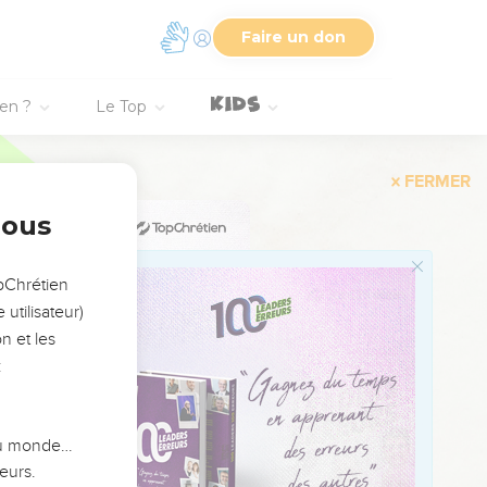
 μὴ ᾖ δεδομένον αὐτῷ
Faire un don
σταλμένος εἰμὶ
ien ?
Le Top
ούων αὐτοῦ, χαρᾷ
nous
 ἐκ τῆς γῆς λαλεῖ· ὁ
opChrétien
utilisateur)
n et les
μβάνει.
:
ωσιν τὸ πνεῦμα.
 du monde…
eurs.
ωήν, ἀλλ’ ἡ ὀργὴ τοῦ