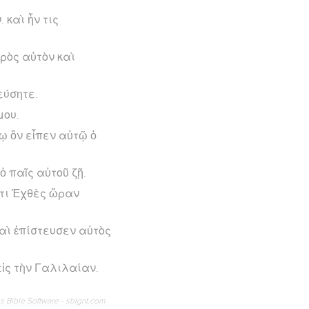
 καὶ ἦν τις
πρὸς αὐτὸν καὶ
εύσητε.
μου.
γῳ ὃν εἶπεν αὐτῷ ὁ
ὁ παῖς αὐτοῦ ζῇ.
ὅτι Ἐχθὲς ὥραν
 καὶ ἐπίστευσεν αὐτὸς
εἰς τὴν Γαλιλαίαν.
os Bible Software - sblgnt.com