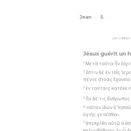
Jean
5
Les vidéos 
Jésus guérit un
1
Μετὰ ταῦτα ἦν ἑορτ
2
ἔστιν δὲ ἐν τοῖς Ἱ
πέντε στοὰς ἔχουσα
3
ἐν ταύταις κατέκει
5
ἦν δέ τις ἄνθρωπος 
6
τοῦτον ἰδὼν ὁ Ἰησο
ὑγιὴς γενέσθαι;
7
ἀπεκρίθη αὐτῷ ὁ ἀσ
κολυμβήθραν· ἐν ᾧ δ