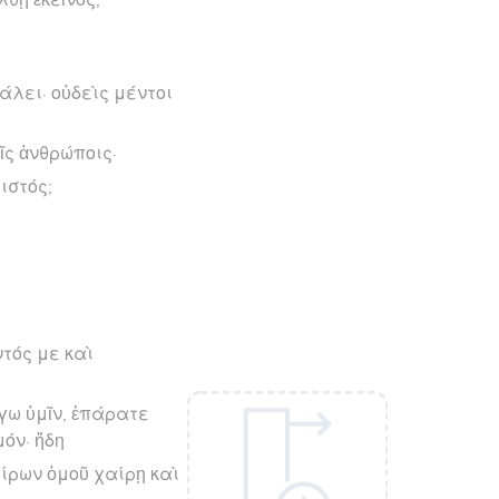
άλει· οὐδεὶς μέντοι
ῖς ἀνθρώποις·
ιστός;
ντός με καὶ
έγω ὑμῖν, ἐπάρατε
όν· ἤδη
είρων ὁμοῦ χαίρῃ καὶ