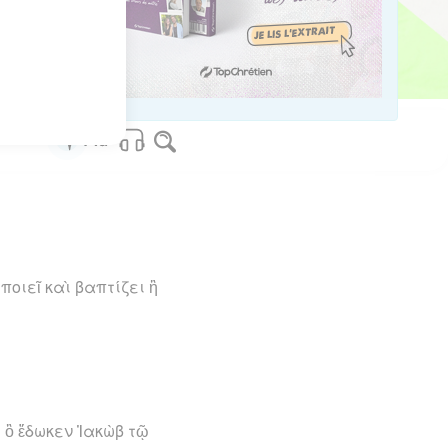
os Bible Software - sblgnt.com
ποιεῖ καὶ βαπτίζει ἢ
 ὃ ἔδωκεν Ἰακὼβ τῷ