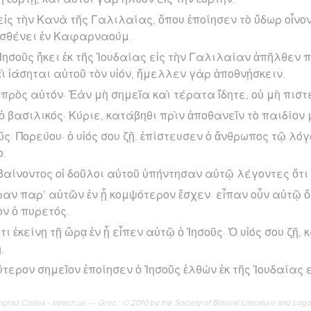
ἰς τὴν Κανὰ τῆς Γαλιλαίας, ὅπου ἐποίησεν τὸ ὕδωρ οἶνον.
 ἠσθένει ἐν Καφαρναούμ.
Ἰησοῦς ἥκει ἐκ τῆς Ἰουδαίας εἰς τὴν Γαλιλαίαν ἀπῆλθεν 
ὶ ἰάσηται αὐτοῦ τὸν υἱόν, ἤμελλεν γὰρ ἀποθνῄσκειν.
 πρὸς αὐτόν· Ἐὰν μὴ σημεῖα καὶ τέρατα ἴδητε, οὐ μὴ πιστ
ὁ βασιλικός· Κύριε, κατάβηθι πρὶν ἀποθανεῖν τὸ παιδίον 
ῦς· Πορεύου· ὁ υἱός σου ζῇ. ἐπίστευσεν ὁ ἄνθρωπος τῷ λό
ο.
βαίνοντος οἱ δοῦλοι αὐτοῦ ὑπήντησαν αὐτῷ λέγοντες ὅτι 
ραν παρ’ αὐτῶν ἐν ᾗ κομψότερον ἔσχεν· εἶπαν οὖν αὐτῷ 
ν ὁ πυρετός.
τι ἐκείνῃ τῇ ὥρᾳ ἐν ᾗ εἶπεν αὐτῷ ὁ Ἰησοῦς· Ὁ υἱός σου ζῇ,
.
ύτερον σημεῖον ἐποίησεν ὁ Ἰησοῦς ἐλθὼν ἐκ τῆς Ἰουδαίας 
rad Codex - tanach.us --- Grec : © 2010 by the Society of Biblical Literature and Log