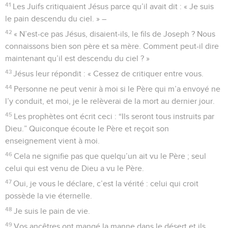
41
Les Juifs critiquaient Jésus parce qu’il avait dit : « Je suis
le pain descendu du ciel. » –
42
« N’est-ce pas Jésus, disaient-ils, le fils de Joseph ? Nous
connaissons bien son père et sa mère. Comment peut-il dire
maintenant qu’il est descendu du ciel ? »
43
Jésus leur répondit : « Cessez de critiquer entre vous.
44
Personne ne peut venir à moi si le Père qui m’a envoyé ne
l’y conduit, et moi, je le relèverai de la mort au dernier jour.
45
Les prophètes ont écrit ceci : “Ils seront tous instruits par
Dieu.” Quiconque écoute le Père et reçoit son
enseignement vient à moi.
46
Cela ne signifie pas que quelqu’un ait vu le Père ; seul
celui qui est venu de Dieu a vu le Père.
47
Oui, je vous le déclare, c’est la vérité : celui qui croit
possède la vie éternelle.
48
Je suis le pain de vie.
49
Vos ancêtres ont mangé la manne dans le désert et ils