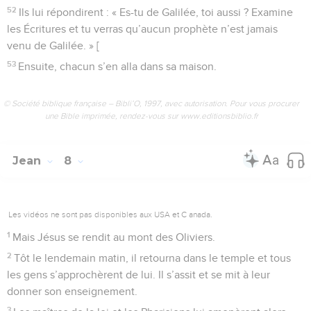
52
Ils lui répondirent : « Es-tu de Galilée, toi aussi ? Examine
les Écritures et tu verras qu’aucun prophète n’est jamais
venu de Galilée. » [
53
Ensuite, chacun s’en alla dans sa maison.
© Société biblique française – Bibli’O, 1997, avec autorisation. Pour vous procurer
une Bible imprimée, rendez-vous sur www.editionsbiblio.fr
Jean
8
Les vidéos ne sont pas disponibles aux USA et C anada.
1
Mais Jésus se rendit au mont des Oliviers.
2
Tôt le lendemain matin, il retourna dans le temple et tous
les gens s’approchèrent de lui. Il s’assit et se mit à leur
donner son enseignement.
3