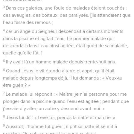
3
Dans ces galeries, une foule de malades étaient couchés :
des aveugles, des boiteux, des paralysés. [Ils attendaient que
l’eau fasse des remous ;
4
car un ange du Seigneur descendait à certains moments
dans la piscine et agitait l’eau. Le premier malade qui
descendait dans l’eau ainsi agitée, était guéri de sa maladie,
quelle qu’elle fût. ]
5
Il y avait là un homme malade depuis trente-huit ans.
6
Quand Jésus le vit étendu à terre et apprit qu’il était
malade depuis longtemps déjà, il lui demanda : « Veux-tu
être guéri ? »
7
Le malade lui répondit : « Maître, je n’ai personne pour me
plonger dans la piscine quand l’eau est agitée ; pendant que
j’essaie d’y aller, un autre y descend avant moi. »
8
Jésus lui dit : « Lève-toi, prends ta natte et marche. »
9
Aussitôt, l’homme fut guéri ; il prit sa natte et se mit à
marcher. Or, cela se passait le jour du sabbat,