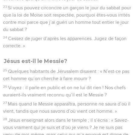
23
Si vous pouvez circoncire un garçon le jour du sabbat pour
que la loi de Moïse soit respectée, pourquoi êtes-vous irrités
contre moi parce que j’ai guéri un homme tout entier le jour
du sabbat ?
24
Cessez de juger d’après les apparences. Jugez de façon
correcte. »
Jésus est-il le Messie?
25
Quelques habitants de Jérusalem disaient : « N’est-ce pas
cet homme qu’on cherche à faire mourir ?
26
Voyez : il parle en public et on ne lui dit rien ! Nos chefs
auraient-ils vraiment reconnu qu’il est le Messie ?
27
Mais quand le Messie apparaîtra, personne ne saura d’où il
vient, tandis que nous savons d’où vient cet homme. »
28
Jésus enseignait alors dans le temple ; il s’écria : « Savez-
vous vraiment qui je suis et d’où je viens ? Je ne suis pas
venu de moi-même, mais celui qui m’a envoyé est digne de