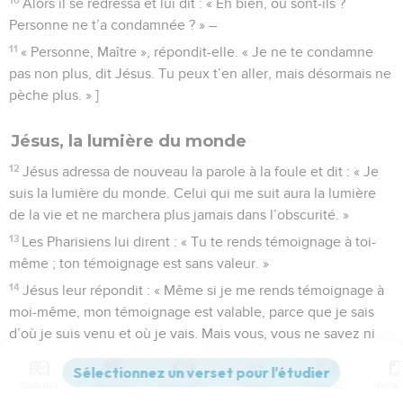
Alors il se redressa et lui dit : « Eh bien, où sont-ils ?
Personne ne t’a condamnée ? » –
11
« Personne, Maître », répondit-elle. « Je ne te condamne
pas non plus, dit Jésus. Tu peux t’en aller, mais désormais ne
pèche plus. » ]
Jésus, la lumière du monde
12
Jésus adressa de nouveau la parole à la foule et dit : « Je
suis la lumière du monde. Celui qui me suit aura la lumière
de la vie et ne marchera plus jamais dans l’obscurité. »
13
Les Pharisiens lui dirent : « Tu te rends témoignage à toi-
même ; ton témoignage est sans valeur. »
14
Jésus leur répondit : « Même si je me rends témoignage à
moi-même, mon témoignage est valable, parce que je sais
d’où je suis venu et où je vais. Mais vous, vous ne savez ni
d’où je viens ni où je vais.
15
Vous jugez à la manière des hommes ; moi je ne juge
Contenus
Versions
Commentaires
Strong
Dictionnaire