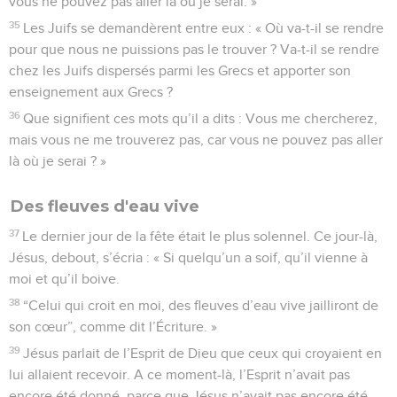
vous ne pouvez pas aller là où je serai. »
35
Les Juifs se demandèrent entre eux : « Où va-t-il se rendre
pour que nous ne puissions pas le trouver ? Va-t-il se rendre
chez les Juifs dispersés parmi les Grecs et apporter son
enseignement aux Grecs ?
36
Que signifient ces mots qu’il a dits : Vous me chercherez,
mais vous ne me trouverez pas, car vous ne pouvez pas aller
là où je serai ? »
Des fleuves d'eau vive
37
Le dernier jour de la fête était le plus solennel. Ce jour-là,
Jésus, debout, s’écria : « Si quelqu’un a soif, qu’il vienne à
moi et qu’il boive.
38
“Celui qui croit en moi, des fleuves d’eau vive jailliront de
son cœur”, comme dit l’Écriture. »
39
Jésus parlait de l’Esprit de Dieu que ceux qui croyaient en
lui allaient recevoir. A ce moment-là, l’Esprit n’avait pas
encore été donné, parce que Jésus n’avait pas encore été