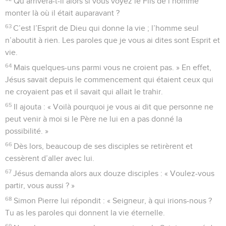
Qu’arrivera-t-il alors si vous voyez le Fils de l’homme
monter là où il était auparavant ?
63
C’est l’Esprit de Dieu qui donne la vie ; l’homme seul
n’aboutit à rien. Les paroles que je vous ai dites sont Esprit et
vie.
64
Mais quelques-uns parmi vous ne croient pas. » En effet,
Jésus savait depuis le commencement qui étaient ceux qui
ne croyaient pas et il savait qui allait le trahir.
65
Il ajouta : « Voilà pourquoi je vous ai dit que personne ne
peut venir à moi si le Père ne lui en a pas donné la
possibilité. »
66
Dès lors, beaucoup de ses disciples se retirèrent et
cessèrent d’aller avec lui.
67
Jésus demanda alors aux douze disciples : « Voulez-vous
partir, vous aussi ? »
68
Simon Pierre lui répondit : « Seigneur, à qui irions-nous ?
Tu as les paroles qui donnent la vie éternelle.
69