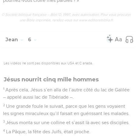
pourriez-vous croire mes paroles ? »
© Société biblique française – Bibli’O, 1997, avec autorisation. Pour vous procurer
une Bible imprimée, rendez-vous sur www.editionsbiblio.fr
Jean
6
Les vidéos ne sont pas disponibles aux USA et C anada.
Jésus nourrit cinq mille hommes
1
Après cela, Jésus s’en alla de l’autre côté du lac de Galilée
– appelé aussi lac de Tibériade –.
2
Une grande foule le suivait, parce que les gens voyaient
les signes miraculeux qu’il faisait en guérissant les malades.
3
Jésus monta sur une colline et s’assit là avec ses disciples.
4
La Pâque, la fête des Juifs, était proche.