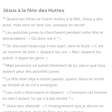
Jésus à la fête des Huttes
10
Quand ses frères se furent rendus à la fête, Jésus y alla
aussi, mais sans se faire voir, presque en secret.
11
Les autorités juives le cherchaient pendant cette fête et
demandaient : « Où donc est-il ? »
12
On discutait beaucoup à son sujet, dans la foule. « C’est
un homme de bien », disaient les uns. « Non, disaient les
autres, il égare les gens. »
13
Mais personne ne parlait librement de lui, parce que tous
avaient peur des autorités juives.
14
La fête était déjà à moitié passée, quand Jésus se rendit
au temple et se mit à enseigner.
15
Les Juifs s’étonnaient et disaient : « Comment cet homme
en sait-il autant, lui qui n’a pas étudié ? »
16
Jésus leur répondit : « L’enseignement que je donne ne
vient pas de moi, mais de Dieu qui m’a envoyé.