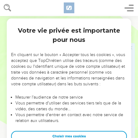
il alla le trouver et le pria de se rendre à Capernaüm pour
guérir son fils, qui était mourant.
Français Courant
48
Jésus lui dit : « Vous serez toujours incapables de croire si
Votre vie privée est importante
vous ne voyez pas des signes miraculeux et des prodiges ! »
Jean
4
pour nous
49
Le fonctionnaire lui répondit : « Maître, viens chez moi
avant que mon enfant soit mort. »
En cliquant sur le bouton « Accepter tous les cookies », vous
50
Jésus lui dit : « Retourne chez toi, ton fils a repris vie. »
acceptez que TopChrétien utilise des traceurs (comme des
L’homme crut à ce que Jésus lui disait et partit.
cookies ou l'identifiant unique de votre compte utilisateur) et
traite vos données à caractère personnel (comme vos
51
Il était sur le chemin du retour, quand ses serviteurs
données de navigation et les informations renseignées dans
vinrent à sa rencontre et lui dirent : « Ton enfant a repris
votre compte utilisateur) dans les buts suivants :
vie ! »
52
Il leur demanda à quelle heure son fils s’était senti mieux,
Mesurer l'audience de notre service
Vous permettre d'utiliser des services tiers tels que de la
et ils lui répondirent : « Il était une heure de l’après-midi,
vidéo, des cartes du monde…
hier, quand la fièvre l’a quitté. »
Vous permettre d'entrer en contact avec notre service de
53
relation aux utilisateurs.
Le père se rendit compte que c’était l’heure même où
Jésus lui avait dit : « Ton fils a repris vie ». Alors lui et toute
sa famille crurent en Jésus.
Choisir mes cookies