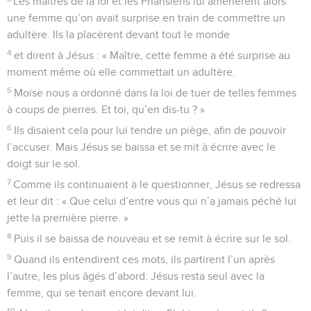
Les maîtres de la loi et les Pharisiens lui amenèrent alors
une femme qu’on avait surprise en train de commettre un
adultère. Ils la placèrent devant tout le monde
4
et dirent à Jésus : « Maître, cette femme a été surprise au
moment même où elle commettait un adultère.
5
Moïse nous a ordonné dans la loi de tuer de telles femmes
à coups de pierres. Et toi, qu’en dis-tu ? »
6
Ils disaient cela pour lui tendre un piège, afin de pouvoir
l’accuser. Mais Jésus se baissa et se mit à écrire avec le
doigt sur le sol.
7
Comme ils continuaient à le questionner, Jésus se redressa
et leur dit : « Que celui d’entre vous qui n’a jamais péché lui
jette la première pierre. »
8
Puis il se baissa de nouveau et se remit à écrire sur le sol.
9
Quand ils entendirent ces mots, ils partirent l’un après
l’autre, les plus âgés d’abord. Jésus resta seul avec la
femme, qui se tenait encore devant lui.
10