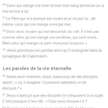
56
Celui qui mange ma chair et boit mon sang demeure uni à
moi et moi à lui.
57
Le Père qui m’a envoyé est vivant et je vis par lui ; de
même, celui qui me mange vivra par moi.
58
Voici donc le pain qui est descendu du ciel. Il n’est pas
comme celui qu’ont mangé vos ancêtres, qui sont morts.
Mais celui qui mange ce pain vivra pour toujours. »
59
Jésus prononça ces paroles alors qu’il enseignait dans la
synagogue de Capernaüm.
Les paroles de la vie éternelle
60
Après avoir entendu Jésus, beaucoup de ses disciples
dirent : « Là, il exagère ! Comment admettre un tel
discours ? »
61
Jésus s’aperçut que ses disciples le critiquaient à ce sujet.
C’est pourquoi il leur dit : « Cela vous choque-t-il ?
62