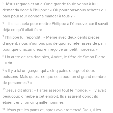
5
Jésus regarda et vit qu’une grande foule venait à lui ; il
demanda donc à Philippe : « Où pourrions-nous acheter du
pain pour leur donner à manger à tous ? »
6
– Il disait cela pour mettre Philippe à l’épreuve, car il savait
déjà ce qu’il allait faire. –
7
Philippe lui répondit : « Même avec deux cents pièces
d’argent, nous n’aurions pas de quoi acheter assez de pain
pour que chacun d’eux en reçoive un petit morceau. »
8
Un autre de ses disciples, André, le frère de Simon Pierre,
lui dit :
9
« Il y a ici un garçon qui a cinq pains d’orge et deux
poissons. Mais qu’est-ce que cela pour un si grand nombre
de personnes ? »
10
Jésus dit alors : « Faites asseoir tout le monde. » Il y avait
beaucoup d’herbe à cet endroit. Ils s’assirent donc ; ils
étaient environ cinq mille hommes.
11
Jésus prit les pains et, après avoir remercié Dieu, il les