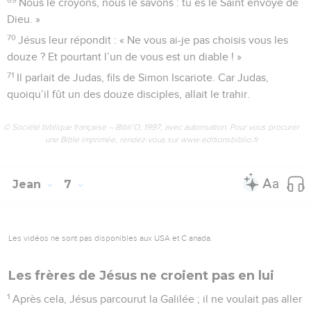
Nous le croyons, nous le savons : tu es le Saint envoyé de
Dieu. »
70
Jésus leur répondit : « Ne vous ai-je pas choisis vous les
douze ? Et pourtant l’un de vous est un diable ! »
71
Il parlait de Judas, fils de Simon Iscariote. Car Judas,
quoiqu’il fût un des douze disciples, allait le trahir.
© Société biblique française – Bibli’O, 1997, avec autorisation. Pour vous procurer
une Bible imprimée, rendez-vous sur www.editionsbiblio.fr
Jean
7
Les vidéos ne sont pas disponibles aux USA et C anada.
Les frères de Jésus ne croient pas en lui
1
Après cela, Jésus parcourut la Galilée ; il ne voulait pas aller