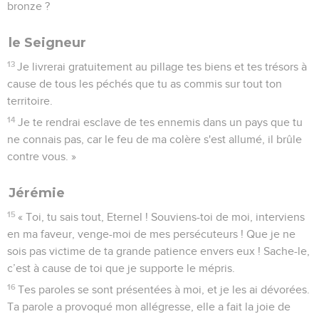
bronze ?
le Seigneur
13
Je livrerai gratuitement au pillage tes biens et tes trésors à
cause de tous les péchés que tu as commis sur tout ton
territoire.
14
Je te rendrai esclave de tes ennemis dans un pays que tu
ne connais pas, car le feu de ma colère s'est allumé, il brûle
contre vous. »
Jérémie
15
« Toi, tu sais tout, Eternel ! Souviens-toi de moi, interviens
en ma faveur, venge-moi de mes persécuteurs ! Que je ne
sois pas victime de ta grande patience envers eux ! Sache-le,
c’est à cause de toi que je supporte le mépris.
16
Tes paroles se sont présentées à moi, et je les ai dévorées.
Ta parole a provoqué mon allégresse, elle a fait la joie de