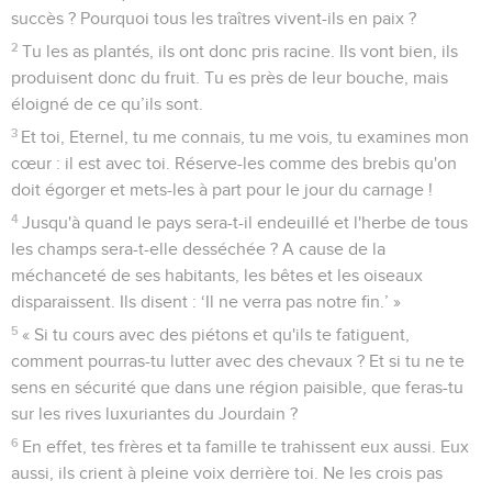
succès ? Pourquoi tous les traîtres vivent-ils en paix ?
2
Tu les as plantés, ils ont donc pris racine. Ils vont bien, ils
produisent donc du fruit. Tu es près de leur bouche, mais
éloigné de ce qu’ils sont.
3
Et toi, Eternel, tu me connais, tu me vois, tu examines mon
cœur : il est avec toi. Réserve-les comme des brebis qu'on
doit égorger et mets-les à part pour le jour du carnage !
4
Jusqu'à quand le pays sera-t-il endeuillé et l'herbe de tous
les champs sera-t-elle desséchée ? A cause de la
méchanceté de ses habitants, les bêtes et les oiseaux
disparaissent. Ils disent : ‘Il ne verra pas notre fin.’ »
5
« Si tu cours avec des piétons et qu'ils te fatiguent,
comment pourras-tu lutter avec des chevaux ? Et si tu ne te
sens en sécurité que dans une région paisible, que feras-tu
sur les rives luxuriantes du Jourdain ?
6
En effet, tes frères et ta famille te trahissent eux aussi. Eux
aussi, ils crient à pleine voix derrière toi. Ne les crois pas