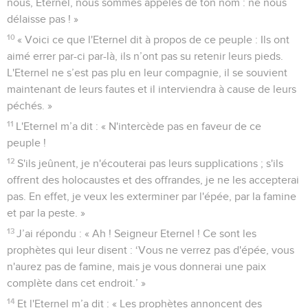
nous, Eternel, nous sommes appelés de ton nom : ne nous
délaisse pas ! »
10
« Voici ce que l'Eternel dit à propos de ce peuple : Ils ont
aimé errer par-ci par-là, ils n’ont pas su retenir leurs pieds.
L'Eternel ne s’est pas plu en leur compagnie, il se souvient
maintenant de leurs fautes et il interviendra à cause de leurs
péchés. »
11
L'Eternel m’a dit : « N'intercède pas en faveur de ce
peuple !
12
S'ils jeûnent, je n'écouterai pas leurs supplications ; s'ils
offrent des holocaustes et des offrandes, je ne les accepterai
pas. En effet, je veux les exterminer par l'épée, par la famine
et par la peste. »
13
J’ai répondu : « Ah ! Seigneur Eternel ! Ce sont les
prophètes qui leur disent : ‘Vous ne verrez pas d'épée, vous
n'aurez pas de famine, mais je vous donnerai une paix
complète dans cet endroit.’ »
14
Et l'Eternel m’a dit : « Les prophètes annoncent des