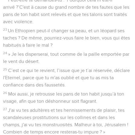
arrivé ?’C'est à cause du grand nombre de tes fautes que les
pans de ton habit sont relevés et que tes talons sont traités
avec violence.
23
Un Ethiopien peut-il changer sa peau, et un léopard ses
taches ? De même, pourriez-vous faire le bien, vous qui êtes
habitués à faire le mal ?
24
» Je les disperserai, tout comme de la paille emportée par
le vent du désert.
25
C’est ce qui te revient, l’issue que je t’ai réservée, déclare
l'Eternel, parce que tu m'as oublié et que tu as mis ta
confiance dans des faussetés.
26
Moi aussi, je retrousse les pans de ton habit jusqu’à ton
visage, afin que ton déshonneur soit flagrant.
27
J'ai vu tes adultères et tes hennissements de plaisir, tes
scandaleuses prostitutions sur les collines et dans les
champs, j'ai vu tes monstruosités. Malheur à toi, Jérusalem !
Combien de temps encore resteras-tu impure ? »