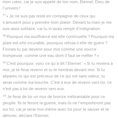
mon cœur, car je suis appelé de ton nom, Eternel, Dieu de
l’univers !
17
» Je ne suis pas resté en compagnie de ceux qui
s’amusent pour y prendre mon plaisir. Devant ta main je me
suis assis solitaire, car tu m’avais rempli d’indignation.
18
Pourquoi ma souffrance est-elle continuelle ? Pourquoi ma
plaie est-elle incurable, pourquoi refuse-t-elle de guérir ?
Finirais-tu par devenir pour moi comme une source
trompeuse, comme une eau dont il faut se méfier ? »
19
C'est pourquoi, voici ce qu’a dit l’Eternel : « Si tu reviens à
moi, je te ferai revenir et tu te tiendras devant moi. Si tu
sépares ce qui est précieux de ce qui est sans valeur, tu
seras comme ma bouche. C'est à eux de revenir vers toi, ce
n'est pas à toi de revenir vers eux.
20
Je ferai de toi un mur de bronze inébranlable pour ce
peuple. Ils te feront la guerre, mais ils ne l’emporteront pas
sur toi, car je serai moi-même avec toi pour te sauver et te
délivrer, déclare l'Eternel.