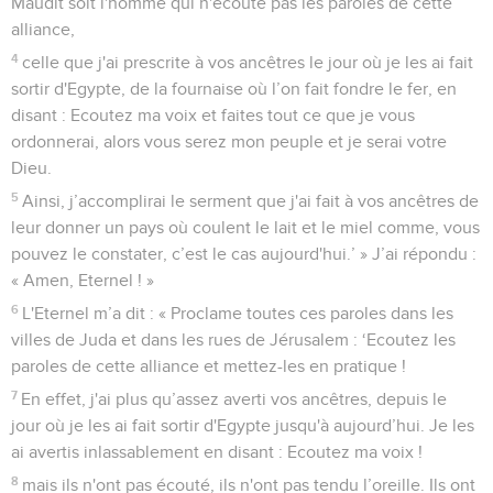
Maudit soit l'homme qui n'écoute pas les paroles de cette
alliance,
4
celle que j'ai prescrite à vos ancêtres le jour où je les ai fait
sortir d'Egypte, de la fournaise où l’on fait fondre le fer, en
disant : Ecoutez ma voix et faites tout ce que je vous
ordonnerai, alors vous serez mon peuple et je serai votre
Dieu.
5
Ainsi, j’accomplirai le serment que j'ai fait à vos ancêtres de
leur donner un pays où coulent le lait et le miel comme, vous
pouvez le constater, c’est le cas aujourd'hui.’ » J’ai répondu :
« Amen, Eternel ! »
6
L'Eternel m’a dit : « Proclame toutes ces paroles dans les
villes de Juda et dans les rues de Jérusalem : ‘Ecoutez les
paroles de cette alliance et mettez-les en pratique !
7
En effet, j'ai plus qu’assez averti vos ancêtres, depuis le
jour où je les ai fait sortir d'Egypte jusqu'à aujourd’hui. Je les
ai avertis inlassablement en disant : Ecoutez ma voix !
8
mais ils n'ont pas écouté, ils n'ont pas tendu l’oreille. Ils ont