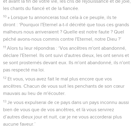
et avant la fin de votre vie, les cris de réjouissance et de joie,
les chants du fiancé et de la fiancée.
10
» Lorsque tu annonceras tout cela à ce peuple, ils te
diront : ‘Pourquoi l'Eternel a-t-il décrété que tous ces grands
malheurs nous arriveraient ? Quelle est notre faute ? Quel
péché avons-nous commis contre l'Eternel, notre Dieu ?’
11
Alors tu leur répondras : ‘Vos ancêtres m'ont abandonné,
déclare l'Eternel. Ils ont suivi d'autres dieux, les ont servis et
se sont prosternés devant eux. Ils m'ont abandonné, ils n'ont
pas respecté ma loi.
12
Et vous, vous avez fait le mal plus encore que vos
ancêtres. Chacun de vous suit les penchants de son cœur
mauvais au lieu de m'écouter.
13
Je vous expulserai de ce pays dans un pays inconnu aussi
bien de vous que de vos ancêtres, et là vous servirez
d’autres dieux jour et nuit, car je ne vous accorderai plus
aucune faveur.’