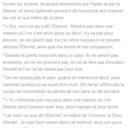
fumier sur la terre. Ils seront exterminés par l'épée et par la
famine, et leurs cadavres serviront de nourriture aux oiseaux
du ciel et aux bêtes de la terre.
5
» Oui, voici ce qu’a dit l’Eternel : N'entre pas dans une
maison où l’on s’est réuni pour un deuil, n'y va pas pour
pleurer, ne les plains pas, car j'ai retiré ma paix à ce peuple,
déclare l'Eternel, ainsi que ma bonté et ma compassion.
6
Grands et petits mourront dans ce pays. Ils ne seront pas
ensevelis, on ne les pleurera pas, on ne se fera pas d'incision
rituelle et l’on ne se rasera pas pour eux.
7
On ne rompra pas le pain, quand on mènera le deuil, pour
consoler quelqu'un au sujet d'un mort. On ne lui offrira pas la
coupe de consolation au décès de son père ou de sa mère.
8
» Tu n’entreras pas non plus dans une maison où l’on
festoie pour t'asseoir avec eux, pour manger et pour boire,
9
car voici ce que dit l’Eternel, le maître de l’univers, le Dieu
d'Israël : Je vais faire cesser dans cet endroit, sous vos yeux