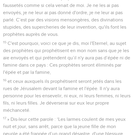
faussetés comme si cela venait de moi. Je ne les ai pas
envoyés, je ne leur ai pas donné d'ordre, je ne leur ai pas
parlé. C’est par des visions mensongères, des divinations
stupides, des supercheries de leur invention, qu'ils font les
prophètes auprès de vous.
15
C'est pourquoi, voici ce que je dis, moi l'Eternel, au sujet
des prophètes qui prophétisent en mon nom sans que je les
aie envoyés et qui prétendent qu’il n'y aura pas d’épée ni de
famine dans ce pays : Ces prophètes seront éliminés par
l'épée et par la famine,
16
et ceux auxquels ils prophétisent seront jetés dans les
rues de Jérusalem devant la famine et l'épée. Il n'y aura
personne pour les ensevelir, ni eux, ni leurs femmes, ni leurs
fils, ni leurs filles. Je déverserai sur eux leur propre
méchanceté.
17
» Dis-leur cette parole : ‘Les larmes coulent de mes yeux
nuit et jour, sans arrêt, parce que la jeune fille de mon
peuple a été frappée d’un grand désastre, d'une blessure