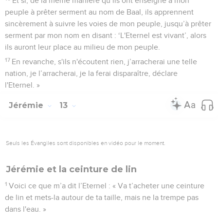
Et si, de la même manière qu’ils ont enseigné à mon
peuple à prêter serment au nom de Baal, ils apprennent
sincèrement à suivre les voies de mon peuple, jusqu’à prêter
serment par mon nom en disant : ‘L'Eternel est vivant’, alors
ils auront leur place au milieu de mon peuple.
17
En revanche, s'ils n'écoutent rien, j’arracherai une telle
nation, je l’arracherai, je la ferai disparaître, déclare
l'Eternel. »
Jérémie
13
Seuls les Évangiles sont disponibles en vidéo pour le moment.
Jérémie et la ceinture de lin
1
Voici ce que m’a dit l’Eternel : « Va t’acheter une ceinture
de lin et mets-la autour de ta taille, mais ne la trempe pas
dans l'eau. »