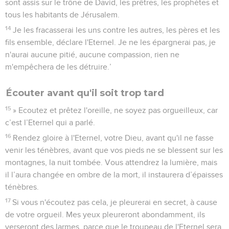
sont assis sur le trône de David, les prêtres, les prophètes et
tous les habitants de Jérusalem.
14
Je les fracasserai les uns contre les autres, les pères et les
fils ensemble, déclare l'Eternel. Je ne les épargnerai pas, je
n'aurai aucune pitié, aucune compassion, rien ne
m'empêchera de les détruire.’
Écouter avant qu'il soit trop tard
15
» Ecoutez et prêtez l'oreille, ne soyez pas orgueilleux, car
c’est l’Eternel qui a parlé.
16
Rendez gloire à l'Eternel, votre Dieu, avant qu'il ne fasse
venir les ténèbres, avant que vos pieds ne se blessent sur les
montagnes, la nuit tombée. Vous attendrez la lumière, mais
il l’aura changée en ombre de la mort, il instaurera d’épaisses
ténèbres.
17
Si vous n'écoutez pas cela, je pleurerai en secret, à cause
de votre orgueil. Mes yeux pleureront abondamment, ils
verseront des larmes, parce que le troupeau de l'Eternel sera