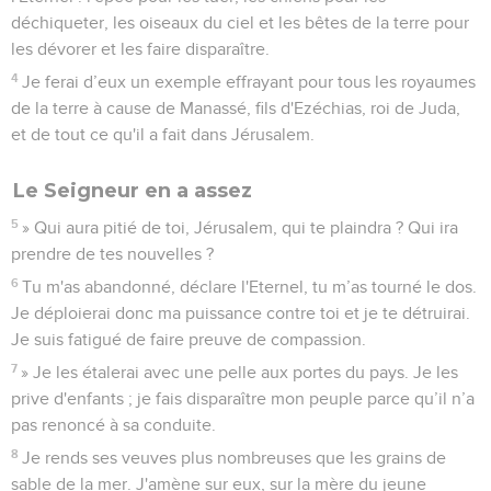
déchiqueter, les oiseaux du ciel et les bêtes de la terre pour
les dévorer et les faire disparaître.
4
Je ferai d’eux un exemple effrayant pour tous les royaumes
de la terre à cause de Manassé, fils d'Ezéchias, roi de Juda,
et de tout ce qu'il a fait dans Jérusalem.
Le Seigneur en a assez
5
» Qui aura pitié de toi, Jérusalem, qui te plaindra ? Qui ira
prendre de tes nouvelles ?
6
Tu m'as abandonné, déclare l'Eternel, tu m’as tourné le dos.
Je déploierai donc ma puissance contre toi et je te détruirai.
Je suis fatigué de faire preuve de compassion.
7
» Je les étalerai avec une pelle aux portes du pays. Je les
prive d'enfants ; je fais disparaître mon peuple parce qu’il n’a
pas renoncé à sa conduite.
8
Je rends ses veuves plus nombreuses que les grains de
sable de la mer. J'amène sur eux, sur la mère du jeune