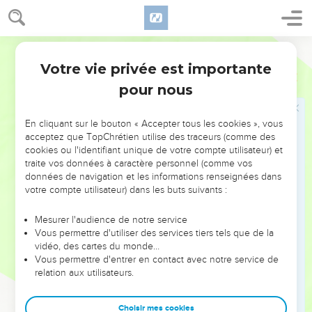
20
Ma tente est dévastée, tous mes cordages sont coupés.
Mes fils m'ont quittée, ils ne sont plus là. Je n'ai personne qui
dresse de nouveau ma tente, qui relève mes abris en toile. »
Segond 21
Votre vie privée est importante
Jérémie
10
Jérémie
pour nous
21
C’est que les bergers ont été stupides : ils n'ont pas
cherché l'Eternel. Voilà pourquoi ils n'ont pas agi
En cliquant sur le bouton « Accepter tous les cookies », vous
intelligemment, voilà pourquoi tous leurs troupeaux sont
acceptez que TopChrétien utilise des traceurs (comme des
cookies ou l'identifiant unique de votre compte utilisateur) et
dispersés.
traite vos données à caractère personnel (comme vos
22
C’est le bruit d’une rumeur, elle arrive, c'est un grand
données de navigation et les informations renseignées dans
tremblement qui vient du pays du nord pour réduire les villes
votre compte utilisateur) dans les buts suivants :
de Juda en un désert, en un repaire de chacals.
Mesurer l'audience de notre service
Vous permettre d'utiliser des services tiers tels que de la
Jérémie prie au nom de son peuple
vidéo, des cartes du monde…
Vous permettre d'entrer en contact avec notre service de
23
Je sais, Eternel, que l’être humain n’a pas autorité sur la
relation aux utilisateurs.
voie qu’il suit. Ce n'est pas à l'homme qui marche de diriger
ses pas.
Choisir mes cookies