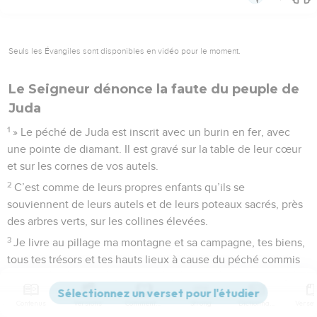
Seuls les Évangiles sont disponibles en vidéo pour le moment.
Le Seigneur dénonce la faute du peuple de
Juda
1
» Le péché de Juda est inscrit avec un burin en fer, avec
une pointe de diamant. Il est gravé sur la table de leur cœur
et sur les cornes de vos autels.
2
C’est comme de leurs propres enfants qu’ils se
souviennent de leurs autels et de leurs poteaux sacrés, près
des arbres verts, sur les collines élevées.
3
Je livre au pillage ma montagne et sa campagne, tes biens,
tous tes trésors et tes hauts lieux à cause du péché commis
sur tout ton territoire.
4
Par ta faute, tu devras renoncer à l'héritage que je t'avais
Contenus
Versions
Commentaires
Strong
Dictionnaire
donné. Je te rendrai esclave de tes ennemis dans un pays