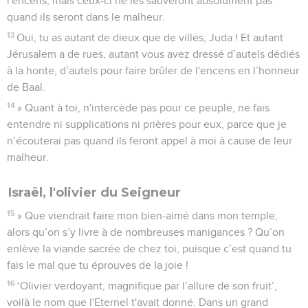
l'encens, mais ceux-ci ne les sauveront absolument pas
quand ils seront dans le malheur.
13
Oui, tu as autant de dieux que de villes, Juda ! Et autant
Jérusalem a de rues, autant vous avez dressé d’autels dédiés
à la honte, d’autels pour faire brûler de l'encens en l’honneur
de Baal.
14
» Quant à toi, n'intercède pas pour ce peuple, ne fais
entendre ni supplications ni prières pour eux, parce que je
n’écouterai pas quand ils feront appel à moi à cause de leur
malheur.
Israël, l'olivier du Seigneur
15
» Que viendrait faire mon bien-aimé dans mon temple,
alors qu’on s’y livre à de nombreuses manigances ? Qu’on
enlève la viande sacrée de chez toi, puisque c’est quand tu
fais le mal que tu éprouves de la joie !
16
‘Olivier verdoyant, magnifique par l’allure de son fruit’,
voilà le nom que l'Eternel t'avait donné. Dans un grand