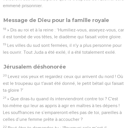
emmené prisonnier.
Message de Dieu pour la famille royale
18
» Dis au roi et à la reine : ‘Humiliez-vous, asseyez-vous, car
il est tombé de vos têtes, le diadème qui faisait votre gloire.
19
Les villes du sud sont fermées, il n'y a plus personne pour
les ouvrir. Tout Juda a été exilé, il a été totalement exilé.
Jérusalem déshonorée
20
Levez vos yeux et regardez ceux qui arrivent du nord ! Où
est le troupeau qui t'avait été donné, le petit bétail qui faisait
ta gloire ?’
21
» Que diras-tu quand ils interviendront contre toi ? C'est
toi-même qui leur as appris à agir en maîtres à tes dépens !
Les souffrances ne s’empareront-elles pas de toi, pareilles à
celles d’une femme prête à accoucher ?
22
Peut-être te demandes-tu : ‘Pourquoi cela m’est-il