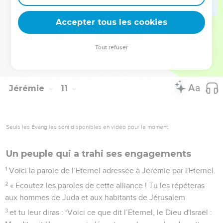
24
Corrige-moi, Eternel, mais dans une juste mesure et non
dans ta colère ! Sinon, tu m’affaiblirais trop.
Accepter tous les cookies
25
Déverse ta fureur sur les nations qui ne te connaissent
pas, sur les peuples qui ne font pas appel à toi ! En effet, ils
Tout refuser
dévorent Jacob, ils le dévorent, ils l’exterminent et
dévastent son domaine.
Jérémie
11
Seuls les Évangiles sont disponibles en vidéo pour le moment.
Un peuple qui a trahi ses engagements
1
Voici la parole de l’Eternel adressée à Jérémie par l'Eternel.
2
« Ecoutez les paroles de cette alliance ! Tu les répéteras
aux hommes de Juda et aux habitants de Jérusalem
3
et tu leur diras : ‘Voici ce que dit l’Eternel, le Dieu d'Israël :