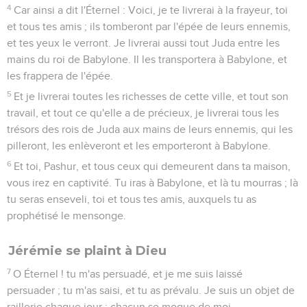
4
Car ainsi a dit l'Éternel : Voici, je te livrerai à la frayeur, toi
et tous tes amis ; ils tomberont par l'épée de leurs ennemis,
et tes yeux le verront. Je livrerai aussi tout Juda entre les
mains du roi de Babylone. Il les transportera à Babylone, et
les frappera de l'épée.
5
Et je livrerai toutes les richesses de cette ville, et tout son
travail, et tout ce qu'elle a de précieux, je livrerai tous les
trésors des rois de Juda aux mains de leurs ennemis, qui les
pilleront, les enlèveront et les emporteront à Babylone.
6
Et toi, Pashur, et tous ceux qui demeurent dans ta maison,
vous irez en captivité. Tu iras à Babylone, et là tu mourras ; là
tu seras enseveli, toi et tous tes amis, auxquels tu as
prophétisé le mensonge.
Jérémie se plaint à Dieu
7
O Éternel ! tu m'as persuadé, et je me suis laissé
persuader ; tu m'as saisi, et tu as prévalu. Je suis un objet de
raillerie chaque jour ; chacun se moque de moi.