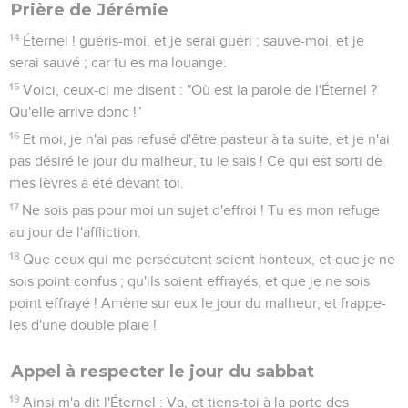
Prière de Jérémie
14
Éternel ! guéris-moi, et je serai guéri ; sauve-moi, et je
serai sauvé ; car tu es ma louange.
15
Voici, ceux-ci me disent : "Où est la parole de l'Éternel ?
Qu'elle arrive donc !"
16
Et moi, je n'ai pas refusé d'être pasteur à ta suite, et je n'ai
pas désiré le jour du malheur, tu le sais ! Ce qui est sorti de
mes lèvres a été devant toi.
17
Ne sois pas pour moi un sujet d'effroi ! Tu es mon refuge
au jour de l'affliction.
18
Que ceux qui me persécutent soient honteux, et que je ne
sois point confus ; qu'ils soient effrayés, et que je ne sois
point effrayé ! Amène sur eux le jour du malheur, et frappe-
les d'une double plaie !
Appel à respecter le jour du sabbat
19
Ainsi m'a dit l'Éternel : Va, et tiens-toi à la porte des