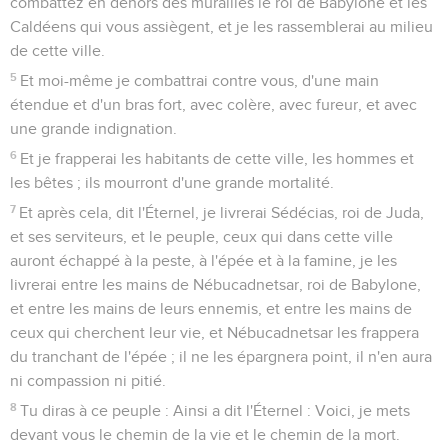
combattez en dehors des murailles le roi de Babylone et les
Caldéens qui vous assiègent, et je les rassemblerai au milieu
de cette ville.
5
Et moi-même je combattrai contre vous, d'une main
étendue et d'un bras fort, avec colère, avec fureur, et avec
une grande indignation.
6
Et je frapperai les habitants de cette ville, les hommes et
les bêtes ; ils mourront d'une grande mortalité.
7
Et après cela, dit l'Éternel, je livrerai Sédécias, roi de Juda,
et ses serviteurs, et le peuple, ceux qui dans cette ville
auront échappé à la peste, à l'épée et à la famine, je les
livrerai entre les mains de Nébucadnetsar, roi de Babylone,
et entre les mains de leurs ennemis, et entre les mains de
ceux qui cherchent leur vie, et Nébucadnetsar les frappera
du tranchant de l'épée ; il ne les épargnera point, il n'en aura
ni compassion ni pitié.
8
Tu diras à ce peuple : Ainsi a dit l'Éternel : Voici, je mets
devant vous le chemin de la vie et le chemin de la mort.