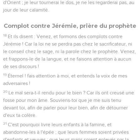
d'Orient ; je leur tournerai le dos, je ne les regarderai pas, au
jour de leur calamité.
Complot contre Jérémie, prière du prophète
18
Et ils disent : Venez, et formons des complots contre
Jérémie ! Car la loi ne se perdra pas chez le sacrificateur, ni
le conseil chez le sage, ni la parole chez le prophète. Venez,
et frappons-le de la langue, et ne faisons attention à aucun
de ses discours !
19
Éternel ! fais attention à moi, et entends la voix de mes
adversaires !
20
Le mal sera-t-il rendu pour le bien ? Car ils ont creusé une
fosse pour mon âme. Souviens-toi que je me suis tenu
devant toi, afin de parler pour leur bien, afin de détourner
d'eux ta colère.
21
C'est pourquoi livre leurs enfants à la famine, et
abandonne-les à l'épée ; que leurs femmes soient privées
d'enfants et veuves ; que leurs maris soient enlevés par la