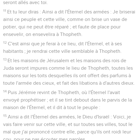
seront allés avec toi.
11
Et tu leur diras : Ainsi a dit l'Éternel des armées : Je briserai
ainsi ce peuple et cette ville, comme on brise un vase de
potier, qui ne peut être réparé ; et faute de place pour
ensevelir, on ensevelira à Thopheth.
12
C'est ainsi que je ferai à ce lieu, dit l'Éternel, et à ses
habitants ; je rendrai cette ville semblable à Thopheth.
13
Et les maisons de Jérusalem et les maisons des rois de
Juda seront impures comme le lieu de Thopheth, toutes les
maisons sur les toits desquelles ils ont offert des parfums à
toute l'armée des cieux, et fait des libations à d'autres dieux.
14
Puis Jérémie revint de Thopheth, où l'Éternel l'avait
envoyé prophétiser ; et il se tint debout dans le parvis de la
maison de l'Éternel, et il dit à tout le peuple :
15
Ainsi a dit l'Éternel des armées, le Dieu d'Israël : Voici, je
vais faire venir sur cette ville, et sur toutes ses villes, tout le
mal que j'ai prononcé contre elle, parce qu'ils ont roidi leur
cou, pour ne pas écouter mes paroles.