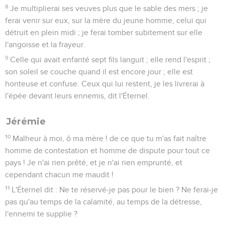
8
Je multiplierai ses veuves plus que le sable des mers ; je
ferai venir sur eux, sur la mère du jeune homme, celui qui
détruit en plein midi ; je ferai tomber subitement sur elle
l'angoisse et la frayeur.
9
Celle qui avait enfanté sept fils languit ; elle rend l'esprit ;
son soleil se couche quand il est encore jour ; elle est
honteuse et confuse. Ceux qui lui restent, je les livrerai à
l'épée devant leurs ennemis, dit l'Éternel.
Jérémie
10
Malheur à moi, ô ma mère ! de ce que tu m'as fait naître
homme de contestation et homme de dispute pour tout ce
pays ! Je n'ai rien prêté, et je n'ai rien emprunté, et
cependant chacun me maudit !
11
L'Éternel dit : Ne te réservé-je pas pour le bien ? Ne ferai-je
pas qu'au temps de la calamité, au temps de la détresse,
l'ennemi te supplie ?