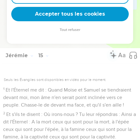
trône de gloire ; souviens-toi ; ne romps pas ton alliance
avec nous !
Accepter tous les cookies
22
Parmi les vaines idoles des nations y en a-t-il qui fassent
pleuvoir ? Ou sont-ce les cieux qui donnent la pluie menue ?
Tout refuser
N'est-ce pas toi, Éternel, notre Dieu ? Et nous espérerons en
toi ; car c'est toi qui fais toutes ces choses.
Jérémie
15
Seuls les Évangiles sont disponibles en vidéo pour le moment.
1
Et l'Éternel me dit : Quand Moïse et Samuel se tiendraient
devant moi, mon âme n'en serait point inclinée vers ce
peuple. Chasse-le de devant ma face, et qu'il s'en aille !
2
Et s'ils te disent : Où irons-nous ? Tu leur répondras : Ainsi a
dit l'Éternel : A la mort ceux qui sont pour la mort, à l'épée
ceux qui sont pour l'épée, à la famine ceux qui sont pour la
famine, à la captivité ceux qui sont pour la captivité.