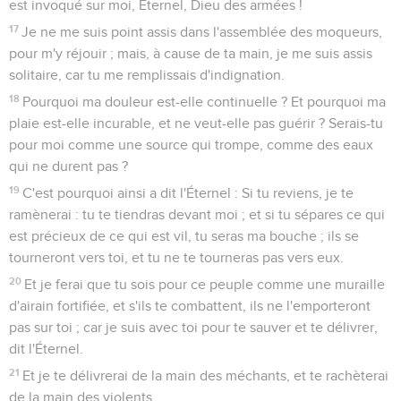
est invoqué sur moi, Éternel, Dieu des armées !
17
Je ne me suis point assis dans l'assemblée des moqueurs,
pour m'y réjouir ; mais, à cause de ta main, je me suis assis
solitaire, car tu me remplissais d'indignation.
18
Pourquoi ma douleur est-elle continuelle ? Et pourquoi ma
plaie est-elle incurable, et ne veut-elle pas guérir ? Serais-tu
pour moi comme une source qui trompe, comme des eaux
qui ne durent pas ?
19
C'est pourquoi ainsi a dit l'Éternel : Si tu reviens, je te
ramènerai : tu te tiendras devant moi ; et si tu sépares ce qui
est précieux de ce qui est vil, tu seras ma bouche ; ils se
tourneront vers toi, et tu ne te tourneras pas vers eux.
20
Et je ferai que tu sois pour ce peuple comme une muraille
d'airain fortifiée, et s'ils te combattent, ils ne l'emporteront
pas sur toi ; car je suis avec toi pour te sauver et te délivrer,
dit l'Éternel.
21
Et je te délivrerai de la main des méchants, et te rachèterai
de la main des violents.