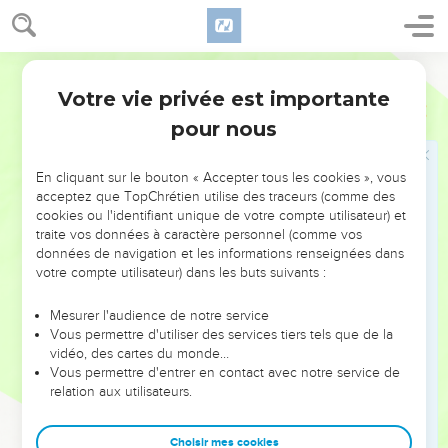
17
Et dis-leur cette parole : Que mes yeux se fondent en
larmes nuit et jour, et qu'ils ne cessent point ! Car la vierge,
Ostervald
fille de mon peuple, a été frappée d'un grand coup, d'une
plaie fort douloureuse.
Votre vie privée est importante
Jérémie
14
18
Si je sors aux champs, voici des gens percés de l'épée, et
pour nous
si j'entre dans la ville, voici des gens qui meurent de faim. Le
prophète même et le sacrificateur courent par le pays, sans
En cliquant sur le bouton « Accepter tous les cookies », vous
savoir où ils vont.
acceptez que TopChrétien utilise des traceurs (comme des
cookies ou l'identifiant unique de votre compte utilisateur) et
traite vos données à caractère personnel (comme vos
le peuple
données de navigation et les informations renseignées dans
votre compte utilisateur) dans les buts suivants :
19
Aurais-tu entièrement rejeté Juda ? Ton âme aurait-elle
Sion en horreur ? Pourquoi nous frappes-tu sans qu'il y ait
Mesurer l'audience de notre service
pour nous de guérison ? On attend la paix, mais il n'y a rien
Vous permettre d'utiliser des services tiers tels que de la
de bon ; un temps de guérison, et voici la terreur !
vidéo, des cartes du monde…
Vous permettre d'entrer en contact avec notre service de
20
Éternel ! nous reconnaissons notre méchanceté, l'iniquité
relation aux utilisateurs.
de nos pères ; car nous avons péché contre toi !
21
A cause de ton nom ne rejette pas, ne déshonore pas ton
Choisir mes cookies