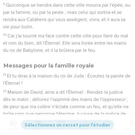
9
Quiconque se tiendra dans cette ville mourra par l'épée, ou
par la famine, ou par la peste ; mais celui qui sortira et se
rendra aux Caldéens qui vous assiègent, vivra, et il aura sa
vie pour butin.
10
Car j'ai tourné ma face contre cette ville pour faire du mal
et non du bien, dit l'Éternel. Elle sera livrée entre les mains
du roi de Babylone, et il la brûlera par le feu.
Messages pour la famille royale
11
Et tu diras à la maison du roi de Juda : Écoutez la parole de
l'Éternel !
12
Maison de David, ainsi a dit l'Éternel : Rendez la justice
dès le matin ; délivrez l'opprimé des mains de l'oppresseur ;
de peur que ma colère n'éclate comme un feu, et qu'elle ne
brûle sans que personne l'éteigne, à cause de la malice de
vos actions !
13
Contenus
Versions
Commentaires
Strong
Dictionnaire
Voici, je viens à toi, ville située dans la vallée, sur le rocher