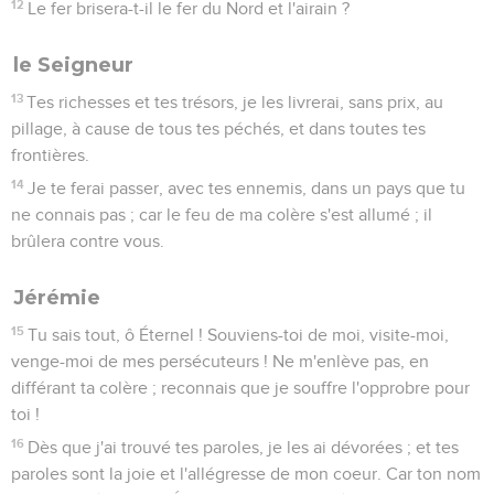
12
Le fer brisera-t-il le fer du Nord et l'airain ?
le Seigneur
13
Tes richesses et tes trésors, je les livrerai, sans prix, au
pillage, à cause de tous tes péchés, et dans toutes tes
frontières.
14
Je te ferai passer, avec tes ennemis, dans un pays que tu
ne connais pas ; car le feu de ma colère s'est allumé ; il
brûlera contre vous.
Jérémie
15
Tu sais tout, ô Éternel ! Souviens-toi de moi, visite-moi,
venge-moi de mes persécuteurs ! Ne m'enlève pas, en
différant ta colère ; reconnais que je souffre l'opprobre pour
toi !
16
Dès que j'ai trouvé tes paroles, je les ai dévorées ; et tes
paroles sont la joie et l'allégresse de mon coeur. Car ton nom