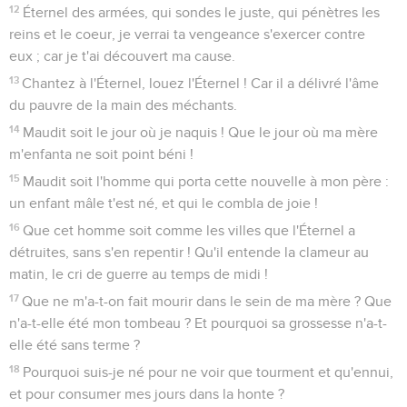
12
Éternel des armées, qui sondes le juste, qui pénètres les
reins et le coeur, je verrai ta vengeance s'exercer contre
eux ; car je t'ai découvert ma cause.
13
Chantez à l'Éternel, louez l'Éternel ! Car il a délivré l'âme
du pauvre de la main des méchants.
14
Maudit soit le jour où je naquis ! Que le jour où ma mère
m'enfanta ne soit point béni !
15
Maudit soit l'homme qui porta cette nouvelle à mon père :
un enfant mâle t'est né, et qui le combla de joie !
16
Que cet homme soit comme les villes que l'Éternel a
détruites, sans s'en repentir ! Qu'il entende la clameur au
matin, le cri de guerre au temps de midi !
17
Que ne m'a-t-on fait mourir dans le sein de ma mère ? Que
n'a-t-elle été mon tombeau ? Et pourquoi sa grossesse n'a-t-
elle été sans terme ?
18
Pourquoi suis-je né pour ne voir que tourment et qu'ennui,
et pour consumer mes jours dans la honte ?