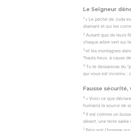
Le Seigneur déno
1
« Le péché de Juda est 
diamant et sur les corne
2
Autant que de leurs fi
chaque arbre vert sur l
3
et les montagnes dans 
*hauts-lieux, à cause 
4
Tu te dessaisiras du *
qui vous est inconnu ; c
Fausse sécurité, 
5
« Voici ce que déclar
humains la source de sa
6
Il est comme un buisso
désert, une terre salée
7
Béni soit l’homme qui 