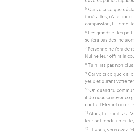
dévorés par les rapaces
5
Car voici ce que décla
funérailles, n’aie pour
compassion, l’Eternel l
6
Les grands et les peti
se fera pas des incision
7
Personne ne fera de re
Nul ne leur offrira la 
8
Tu n’iras pas non plus
9
Car voici ce que dit l
yeux et durant votre tem
10
Or, quand tu communi
il de nous envoyer ce 
contre l’Eternel notre D
11
Alors, tu leur diras :
leur ont rendu un culte
12
Et vous, vous avez fa