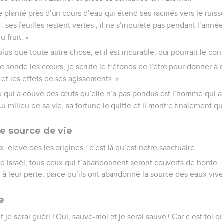
 planté près d’un cours d’eau qui étend ses racines vers le ruiss
 : ses feuilles restent vertes ; il ne s’inquiète pas pendant l’anné
 fruit. »
lus que toute autre chose, et il est incurable, qui pourrait le con
 je sonde les cœurs, je scrute le tréfonds de l’être pour donner à
 et les effets de ses agissements. »
ix qui a couvé des œufs qu’elle n’a pas pondus est l’homme qui 
 milieu de sa vie, sa fortune le quitte et il montre finalement qu’
le source de vie
ux, élevé dès les origines : c’est là qu’est notre sanctuaire.
ir d’Israël, tous ceux qui t’abandonnent seront couverts de honte.
à leur perte, parce qu’ils ont abandonné la source des eaux vives
e
t je serai guéri ! Oui, sauve-moi et je serai sauvé ! Car c’est toi q