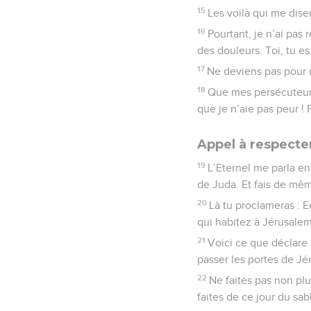
15
Les voilà qui me dise
16
Pourtant, je n’ai pas
des douleurs. Toi, tu es
17
Ne deviens pas pour m
18
Que mes persécuteurs 
que je n’aie pas peur ! 
Appel à respecter
19
L’Eternel me parla en
de Juda. Et fais de mêm
20
Là tu proclameras : E
qui habitez à Jérusalem
21
Voici ce que déclare 
passer les portes de Jé
22
Ne faites pas non plu
faites de ce jour du sab