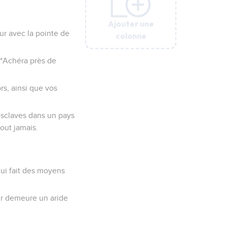
Ajouter une
Ajouter une
Ajouter une
Ajouter une
Ajouter une
Ajouter une
œur avec la pointe de
colonne
colonne
colonne
colonne
colonne
colonne
à *Achéra près de
rs, ainsi que vos
 esclaves dans un pays
tout jamais.
qui fait des moyens
our demeure un aride