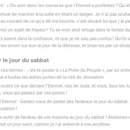
nt : « Où sont donc les menaces que l’Eternel a proférées ? Qu’ell
 refusé de marcher à ta suite en étant un berger. Je n’ai pas souh
 au courant de ce qu’a dit ma bouche, c’est devant toi que j’ai pa
oi un sujet de frayeur ! Tu es mon seul refuge dans le temps du
soient dans la confusion, et que je ne sois pas confus ! Qu’ils so
Fais arriver sur eux le jour de la détresse, et brise-les par un doub
 le jour du sabbat
 ces termes : —Va te poster à « La Porte du Peuple », par où entren
e à toutes les autres portes de la cité de Jérusalem.
coutez ce que déclare l’Eternel, rois de Juda, et vous, tous les 
, vous qui passez par ces portes !
l’Eternel : Gardez-vous de porter des fardeaux le jour du sabbat, 
rusalem !
s sortir de fardeau de vos maisons au jour du sabbat ! Abstenez-v
bat un jour saint, comme je l’ai ordonné à vos ancêtres.