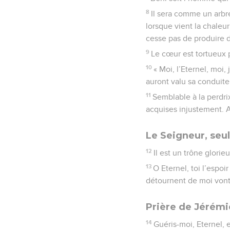
8
Il sera comme un arbre
lorsque vient la chaleur
cesse pas de produire du
9
Le cœur est tortueux p
10
« Moi, l’Eternel, moi,
auront valu sa conduite
11
Semblable à la perdr
acquises injustement. Au
Le Seigneur, seu
12
Il est un trône glorie
13
O Eternel, toi l’espo
détournent de moi vont 
Prière de Jérémi
14
Guéris-moi, Eternel, e