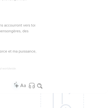
ns accourront vers toi
 mensongères, des
a force et ma puissance,
ed worldwide.