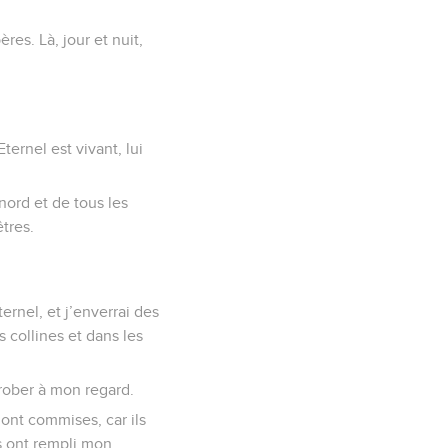
es. Là, jour et nuit,
ternel est vivant, lui
u nord et de tous les
êtres.
ernel, et j’enverrai des
 collines et dans les
rober à mon regard.
 ont commises, car ils
ls ont rempli mon