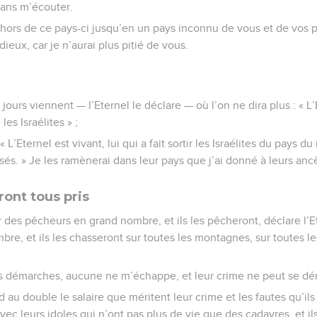
ans m’écouter.
 hors de ce pays-ci jusqu’en un pays inconnu de vous et de vos pèr
ieux, car je n’aurai plus pitié de vous.
ours viennent — l’Eternel le déclare — où l’on ne dira plus : « L’E
 les Israélites » ;
 « L’Eternel est vivant, lui qui a fait sortir les Israélites du pays d
ssés. » Je les ramènerai dans leur pays que j’ai donné à leurs anc
ront tous pris
 des pêcheurs en grand nombre, et ils les pêcheront, déclare l’Et
re, et ils les chasseront sur toutes les montagnes, sur toutes les
rs démarches, aucune ne m’échappe, et leur crime ne peut se dé
d au double le salaire que méritent leur crime et les fautes qu’ils
ec leurs idoles qui n’ont pas plus de vie que des cadavres, et i