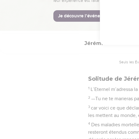
21
Oui, je te délivrerai 
La Bible Du 
Jérémie
16
Seuls les É
Solitude de Jéré
1
L’Eternel m’adressa la 
2
—Tu ne te marieras pas,
3
car voici ce que déclar
les mettent au monde, et
4
Des maladies mortelles
resteront étendus comme