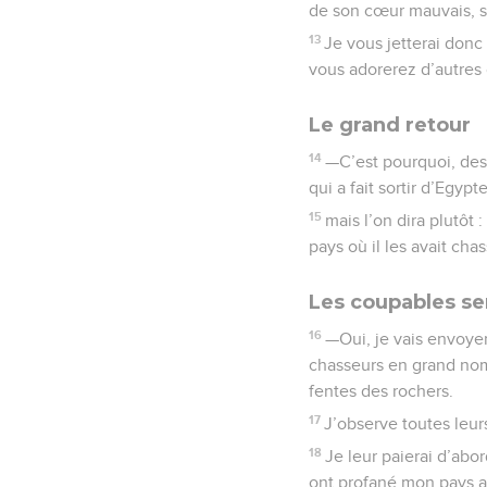
de son cœur mauvais, s
13
Je vous jetterai donc
vous adorerez d’autres d
Le grand retour
14
—C’est pourquoi, des j
qui a fait sortir d’Egypte
15
mais l’on dira plutôt :
pays où il les avait cha
Les coupables se
16
—Oui, je vais envoyer
chasseurs en grand nomb
fentes des rochers.
17
J’observe toutes leu
18
Je leur paierai d’abor
ont profané mon pays av