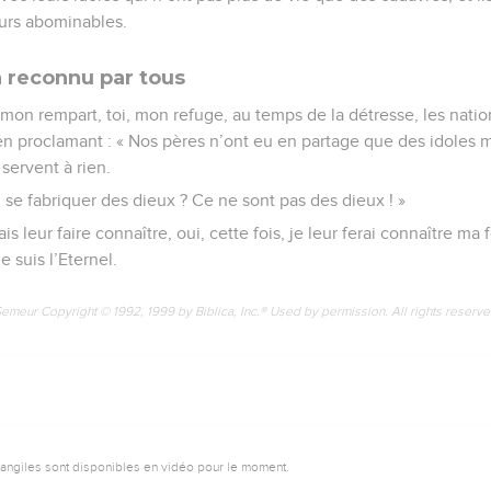
urs abominables.
n reconnu par tous
, mon rempart, toi, mon refuge, au temps de la détresse, les natio
 en proclamant : « Nos pères n’ont eu en partage que des idoles
 servent à rien.
 se fabriquer des dieux ? Ce ne sont pas des dieux ! »
ais leur faire connaître, oui, cette fois, je leur ferai connaître m
e suis l’Eternel.
Semeur Copyright © 1992, 1999 by Biblica, Inc.® Used by permission. All rights reserv
vangiles sont disponibles en vidéo pour le moment.