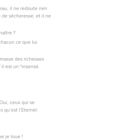
eau, il ne redoute rien
e de sécheresse, et il ne
naître ?
 chacun ce que lui
amasse des richesses
il est un *insensé.
 Oui, ceux qui se
 qu’est l’Eternel.
ue je loue !