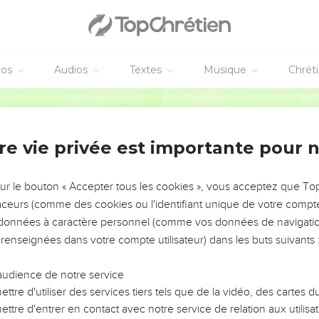
! Soucie-toi donc de moi, veille sur moi ! Fais-leur payer à ces ge
éos
Audios
Textes
Musique
Chrét
âtisse de ta patience envers mes ennemis ! Regarde : c’est pour 
Semeur
s paroles, je les ai dévorées. Elles ont fait ma joie et mon bonhe
mées célestes !
re vie privée est importante pour 
nt au cercle des moqueurs pour me réjouir avec eux. Non, contrain
vais rempli d’indignation.
sur le bouton « Accepter tous les cookies », vous acceptez que T
ffrance est-elle permanente, et ma plaie douloureuse, rebelle a
traceurs (comme des cookies ou l'identifiant unique de votre compte 
ce trompeuse au débit capricieux !
s données à caractère personnel (comme vos données de navigatio
Eternel : « Si tu reviens à moi, je te rétablirai. Tu pourras te tenir
 renseignées dans votre compte utilisateur) dans les buts suivants 
res de ce qui est vulgaire, tu seras mon porte-parole : ils reviendr
s eux.
audience de notre service
n face de ce peuple, comme un rempart de bronze inébranlable. Ils
ttre d'utiliser des services tiers tels que de la vidéo, des cartes
 pas sur toi car je suis avec toi : je te protégerai et te délivrerai,
ttre d'entrer en contact avec notre service de relation aux utilisat