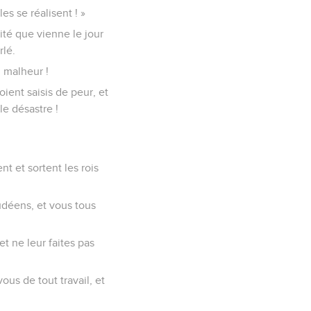
es se réalisent ! »
aité que vienne le jour
rlé.
 malheur !
ient saisis de peur, et
le désastre !
t et sortent les rois
Judéens, et vous tous
et ne leur faites pas
ous de tout travail, et