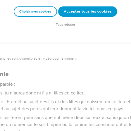
des *méchants, je te sauverai des violents. »
Accepter tous les cookies
Choisir mes cookies
Semeur Copyright © 1992, 1999 by Biblica, Inc.® Used by permission. All rights reserv
Tout refuser
vangiles sont disponibles en vidéo pour le moment.
mie
parole :
 tu n’auras donc ni fils ni filles en ce lieu,
e l’Eternel au sujet des fils et des filles qui naissent en ce lieu 
 au sujet des pères qui leur donnent la vie ici, dans ce pays :
 les feront périr sans que nul mène deuil sur eux et sans qu’on 
 du fumier sur le sol. L’épée ou la famine les consumeront et l