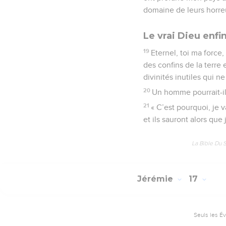
domaine de leurs horre
Le vrai Dieu enfi
19
Eternel, toi ma force
des confins de la terre
divinités inutiles qui ne
20
Un homme pourrait-il
21
« C’est pourquoi, je v
et ils sauront alors que j
La Bible Du 
Jérémie
17
Seuls les É