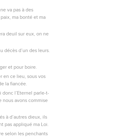
 ne va pas à des
a paix, ma bonté et ma
era deuil sur eux, on ne
du décès d’un des leurs.
ger et pour boire.
er en ce lieu, sous vos
de la fiancée.
donc l’Eternel parle-t-
que nous avons commise
és à d’autres dieux, ils
nt pas appliqué ma Loi.
ire selon les penchants