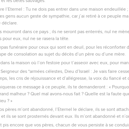
 et les bêtes sauvages.
re l’Eternel : Tu ne dois pas entrer dans une maison endeuillée ;
 ces gens aucun geste de sympathie, car j’ai retiré à ce peuple m
e déclare.
ts mourront dans ce pays ; ils ne seront pas enterrés, nul ne mèn
s pour eux, nul ne se rasera la tête.
pas funéraire pour ceux qui sont en deuil, pour les réconforter 
coupe de consolation au sujet du décès d’un père ou d’une mère.
 dans la maison où l’on festoie pour t’asseoir avec eux, pour man
e Seigneur des *armées célestes, Dieu d’Israël : Je vais faire cess
ps, les cris de réjouissance et d’allégresse, la voix du fiancé et 
queras ce message à ce peuple, ils te demanderont : « Pourquoi 
grand malheur ? Quel mal avons-nous fait ? Quelle est la faute 
ieu ? »
 Vos pères m’ont abandonné, l’Eternel le déclare, ils se sont attach
, et ils se sont prosternés devant eux. Ils m’ont abandonné et n’o
it pis encore que vos pères, chacun de vous persiste à se condu