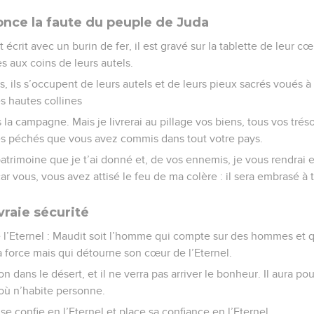
nce la faute du peuple de Juda
écrit avec un burin de fer, il est gravé sur la tablette de leur c
s aux coins de leurs autels.
ls, ils s’occupent de leurs autels et de leurs pieux sacrés voués 
es hautes collines
la campagne. Mais je livrerai au pillage vos biens, tous vos tréso
des péchés que vous avez commis dans tout votre pays.
patrimoine que je t’ai donné et, de vos ennemis, je vous rendrai
ar vous, vous avez attisé le feu de ma colère : il sera embrasé à 
vraie sécurité
e l’Eternel : Maudit soit l’homme qui compte sur des hommes et 
 force mais qui détourne son cœur de l’Eternel.
n dans le désert, et il ne verra pas arriver le bonheur. Il aura p
 où n’habite personne.
se confie en l’Eternel et place sa confiance en l’Eternel.