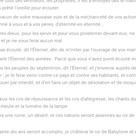
é tous ses serviteurs, les prophètes, il les a envoyés dès le mati
prêté l'oreille pour écouter.
 chacun de votre mauvaise voie et de la méchanceté de vos action
nné à vous et à vos pères, d'éternité en éternité ;
tres dieux, pour les servir et pour vous prosterner devant eux, ne 
 et je ne vous ferai aucun mal.
s écouté, dit l'Éternel, afin de m'irriter par l'ouvrage de vos mai
arle l'Éternel des armées : Parce que vous n'avez point écouté m
us les peuples du septentrion, dit l'Éternel, et j'enverrai auprès 
; je le ferai venir contre ce pays et contre ses habitants, et con
vouer par interdit, et d'en faire un objet de désolation et de moqu
eux les cris de réjouissance et les cris d'allégresse, les chants d
la meule et la lumière de la lampe.
a une ruine, un désert, et ces nations seront asservies au roi 
ante-dix ans seront accomplis, je châtierai le roi de Babylone et c