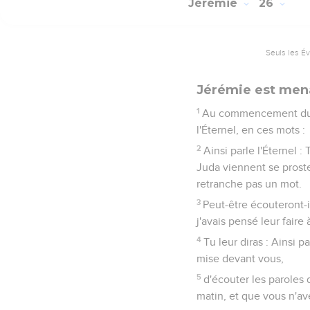
Jérémie
26
Seuls les É
Jérémie est men
1
Au commencement du rè
l'Éternel, en ces mots :
2
Ainsi parle l'Éternel :
Juda viennent se proster
retranche pas un mot.
3
Peut-être écouteront-i
j'avais pensé leur fair
4
Tu leur diras : Ainsi 
mise devant vous,
5
d'écouter les paroles 
matin, et que vous n'av