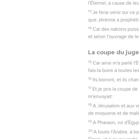
l'Éternel, à cause de leu
13
Je ferai venir sur ce 
que Jérémie a prophétis
14
Car des nations puissa
et selon l'ouvrage de l
La coupe du jug
15
Car ainsi m'a parlé l
fais-la boire à toutes le
16
Ils boiront, et ils ch
17
Et je pris la coupe de 
m'envoyait :
18
A Jérusalem et aux vi
de moquerie et de malé
19
A Pharaon, roi d'Égypt
20
A toute l'Arabie, à to