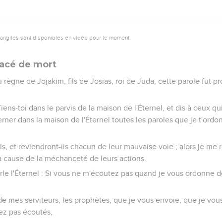
vangiles sont disponibles en vidéo pour le moment.
acé de mort
gne de Jojakim, fils de Josias, roi de Juda, cette parole fut p
 Tiens-toi dans le parvis de la maison de l'Éternel, et dis à ceux qu
ner dans la maison de l'Éternel toutes les paroles que je t'ordon
ls, et reviendront-ils chacun de leur mauvaise voie ; alors je me 
e à cause de la méchanceté de leurs actions.
parle l'Éternel : Si vous ne m'écoutez pas quand je vous ordonne de
de mes serviteurs, les prophètes, que je vous envoie, que je vou
ez pas écoutés,