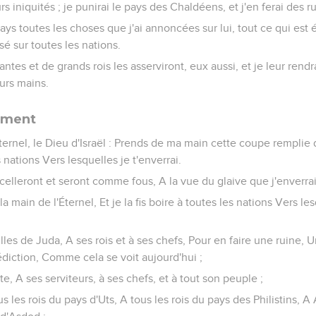
rs iniquités ; je punirai le pays des Chaldéens, et j'en ferai des r
pays toutes les choses que j'ai annoncées sur lui, tout ce qui est é
é sur toutes les nations.
ntes et de grands rois les asserviront, eux aussi, et je leur rend
eurs mains.
ement
'Éternel, le Dieu d'Israël : Prends de ma main cette coupe remplie
s nations Vers lesquelles je t'enverrai.
ancelleront et seront comme fous, A la vue du glaive que j'enverra
la main de l'Éternel, Et je la fis boire à toutes les nations Vers le
lles de Juda, A ses rois et à ses chefs, Pour en faire une ruine, 
diction, Comme cela se voit aujourd'hui ;
e, A ses serviteurs, à ses chefs, et à tout son peuple ;
us les rois du pays d'Uts, A tous les rois du pays des Philistins, A