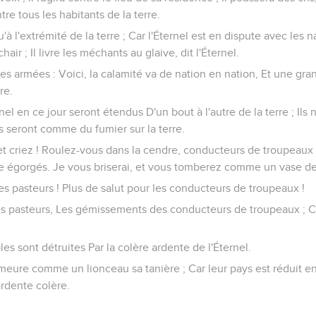
tre tous les habitants de la terre.
'à l'extrémité de la terre ; Car l'Éternel est en dispute avec les n
ir ; Il livre les méchants au glaive, dit l'Éternel.
 des armées : Voici, la calamité va de nation en nation, Et une gr
re.
el en ce jour seront étendus D'un bout à l'autre de la terre ; Ils n
Ils seront comme du fumier sur la terre.
t criez ! Roulez-vous dans la cendre, conducteurs de troupeaux !
e égorgés. Je vous briserai, et vous tomberez comme un vase de
es pasteurs ! Plus de salut pour les conducteurs de troupeaux !
es pasteurs, Les gémissements des conducteurs de troupeaux ; Ca
les sont détruites Par la colère ardente de l'Éternel.
eure comme un lionceau sa tanière ; Car leur pays est réduit en 
ardente colère.