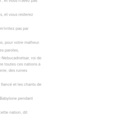
n ; et vous n'avez pas
s, et vous resterez
m'irritez pas par
ns, pour votre malheur.
es paroles,
de Nebucadnetsar, roi de
tre toutes ces nations à
erie, des ruines
u fiancé et les chants de
de Babylone pendant
ette nation, dit