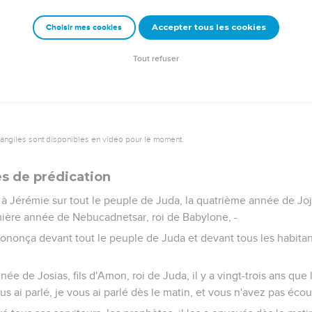
t d'effroi, de malheur, pour tous les royaumes de la terre, un suj
et de malédiction, dans tous les lieux où je les chasserai.
Accepter tous les cookies
Choisir mes cookies
'épée, la famine et la peste, jusqu'à ce qu'ils aient disparu du p
Tout refuser
vangiles sont disponibles en vidéo pour le moment.
es de prédication
 à Jérémie sur tout le peuple de Juda, la quatrième année de Jojak
emière année de Nebucadnetsar, roi de Babylone, -
ononça devant tout le peuple de Juda et devant tous les habita
ée de Josias, fils d'Amon, roi de Juda, il y a vingt-trois ans que 
us ai parlé, je vous ai parlé dès le matin, et vous n'avez pas écou