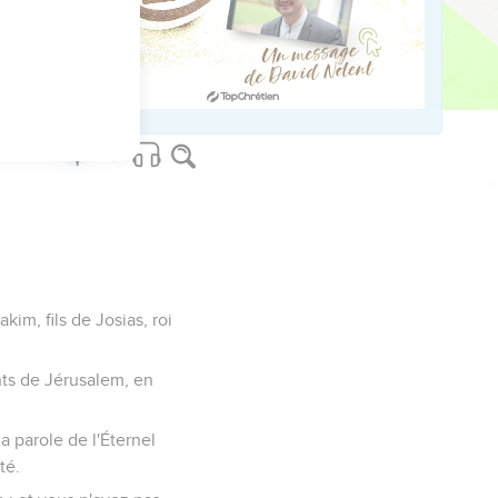
et d'opprobre, de
ays que j'avais donné à
im, fils de Josias, roi
nts de Jérusalem, en
la parole de l'Éternel
té.