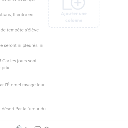
Ajouter une
Ajouter une
Ajouter une
Ajouter une
Ajouter une
Ajouter une
ations, Il entre en
colonne
colonne
colonne
colonne
colonne
colonne
ande tempête s'élève
e seront ni pleurés, ni
 Car les jours sont
 prix.
r l'Éternel ravage leur
désert Par la fureur du