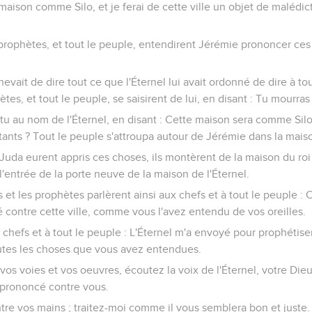
e maison comme Silo, et je ferai de cette ville un objet de malédic
s prophètes, et tout le peuple, entendirent Jérémie prononcer ce
ait de dire tout ce que l'Éternel lui avait ordonné de dire à tou
ètes, et tout le peuple, se saisirent de lui, en disant : Tu mourras 
u au nom de l'Éternel, en disant : Cette maison sera comme Silo, 
tants ? Tout le peuple s'attroupa autour de Jérémie dans la maiso
Juda eurent appris ces choses, ils montèrent de la maison du roi
à l'entrée de la porte neuve de la maison de l'Éternel.
rs et les prophètes parlèrent ainsi aux chefs et à tout le peuple 
sé contre cette ville, comme vous l'avez entendu de vos oreilles.
s chefs et à tout le peuple : L'Éternel m'a envoyé pour prophétis
toutes les choses que vous avez entendues.
os voies et vos oeuvres, écoutez la voix de l'Éternel, votre Dieu,
a prononcé contre vous.
tre vos mains ; traitez-moi comme il vous semblera bon et juste.