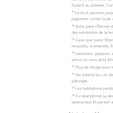
foulent au pressoir, Con
31
Le bruit parvient jusqu
jugement contre toute cha
32
Ainsi parle l'Éternel
des extrémités de la ter
33
Ceux que tuera l'Étern
recueillis, ni enterrés, 
34
Gémissez, pasteurs, e
venus où vous allez êtr
35
Plus de refuge pour l
36
On entend les cris d
pâturage.
37
Les habitations paisib
38
Il a abandonné sa dem
destructeur Et par son 