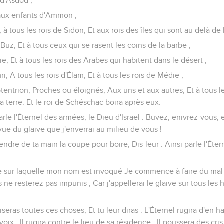
 d'Asdod ;
aux enfants d'Ammon ;
, à tous les rois de Sidon, Et aux rois des îles qui sont au delà de 
uz, Et à tous ceux qui se rasent les coins de la barbe ;
ie, Et à tous les rois des Arabes qui habitent dans le désert ;
ri, A tous les rois d'Élam, Et à tous les rois de Médie ;
eptentrion, Proches ou éloignés, Aux uns et aux autres, Et à tou
la terre. Et le roi de Schéschac boira après eux.
 parle l'Éternel des armées, le Dieu d'Israël : Buvez, enivrez-vous
vue du glaive que j'enverrai au milieu de vous !
prendre de ta main la coupe pour boire, Dis-leur : Ainsi parle l'Ét
lle sur laquelle mon nom est invoqué Je commence à faire du mal 
 ne resterez pas impunis ; Car j'appellerai le glaive sur tous les h
tiseras toutes ces choses, Et tu leur diras : L'Éternel rugira d'en
a voix ; Il rugira contre le lieu de sa résidence ; Il poussera des c