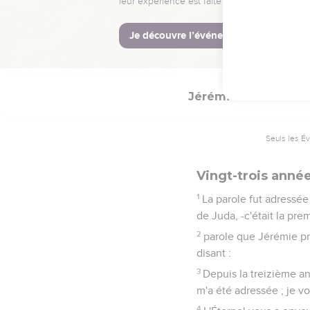
Je les rendrai un obje
sarcasme, de raillerie, 
10
J'enverrai parmi eux l
eux et à leurs pères.
Jérémie
25
Seuls les É
Vingt-trois anné
1
La parole fut adressée
de Juda, -c'était la pr
2
parole que Jérémie pr
disant :
3
Depuis la treizième ann
m'a été adressée ; je vo
4