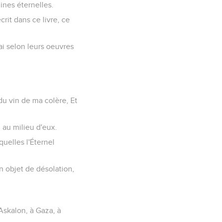
uines éternelles.
crit dans ce livre, ce
rai selon leurs oeuvres
 du vin de ma colère, Et
i au milieu d'eux.
squelles l'Éternel
Un objet de désolation,
 Askalon, à Gaza, à