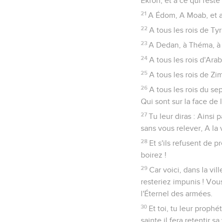
Ékron, et à ce qui reste
21
A Édom, A Moab, et 
22
A tous les rois de Tyr
23
A Dedan, à Théma, à B
24
A tous les rois d'Arab
25
A tous les rois de Zim
26
A tous les rois du s
Qui sont sur la face de 
27
Tu leur diras : Ainsi
sans vous relever, A la 
28
Et s'ils refusent de 
boirez !
29
Car voici, dans la vi
resteriez impunis ! Vous
l'Éternel des armées.
30
Et toi, tu leur prophé
sainte il fera retentir s