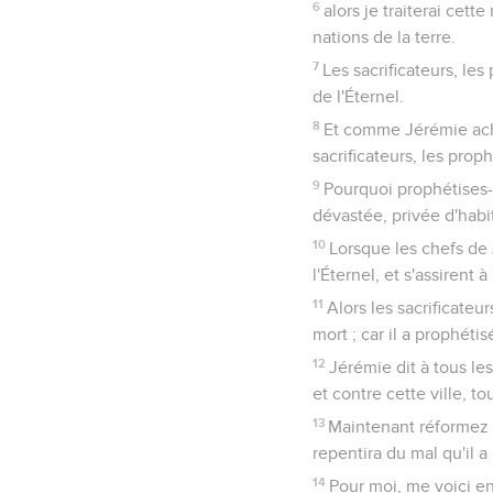
6
alors je traiterai cett
nations de la terre.
7
Les sacrificateurs, le
de l'Éternel.
8
Et comme Jérémie achev
sacrificateurs, les proph
9
Pourquoi prophétises-t
dévastée, privée d'habi
10
Lorsque les chefs de 
l'Éternel, et s'assirent 
11
Alors les sacrificateu
mort ; car il a prophéti
12
Jérémie dit à tous le
et contre cette ville, 
13
Maintenant réformez v
repentira du mal qu'il 
14
Pour moi, me voici en