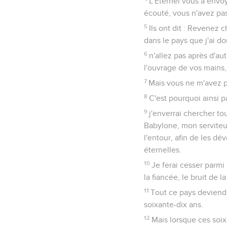
L'Éternel vous a envoy
écouté, vous n'avez pas 
5
Ils ont dit : Revenez
dans le pays que j'ai do
6
n'allez pas après d'au
l'ouvrage de vos mains,
7
Mais vous ne m'avez pa
8
C'est pourquoi ainsi p
9
j'enverrai chercher to
Babylone, mon serviteur 
l'entour, afin de les dé
éternelles.
10
Je ferai cesser parmi 
la fiancée, le bruit de 
11
Tout ce pays deviendr
soixante-dix ans.
12
Mais lorsque ces soix