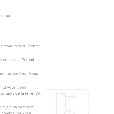
la mer ;
s les royaumes du monde
, et vomissez, Et tombez
ernel des armées : Vous
; Et vous, vous
abitants de la terre, Dit
 haut ; De sa demeure
ris, comme ceux qui