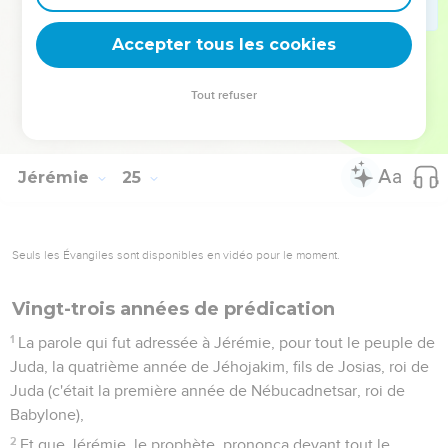
royaumes de la terre, et pour être en opprobre, en proverbe,
en risée, et en malédiction, dans tous les lieux où je les aurai
Accepter tous les cookies
chassés.
10
Et j'enverrai sur eux l'épée, la famine et la peste, jusqu'à
Tout refuser
ce qu'ils soient consumés de dessus la terre que je leur avais
donnée, à eux et à leurs pères.
Jérémie
25
Seuls les Évangiles sont disponibles en vidéo pour le moment.
Vingt-trois années de prédication
1
La parole qui fut adressée à Jérémie, pour tout le peuple de
Juda, la quatrième année de Jéhojakim, fils de Josias, roi de
Juda (c'était la première année de Nébucadnetsar, roi de
Babylone),
2
Et que Jérémie, le prophète, prononça devant tout le