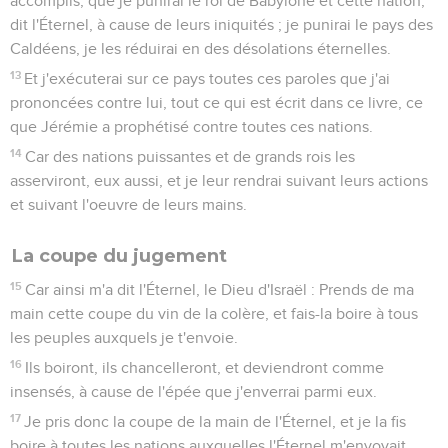
accomplis, que je punirai le roi de Babylone et cette nation,
dit l'Éternel, à cause de leurs iniquités ; je punirai le pays des
Caldéens, je les réduirai en des désolations éternelles.
13
Et j'exécuterai sur ce pays toutes ces paroles que j'ai
prononcées contre lui, tout ce qui est écrit dans ce livre, ce
que Jérémie a prophétisé contre toutes ces nations.
14
Car des nations puissantes et de grands rois les
asserviront, eux aussi, et je leur rendrai suivant leurs actions
et suivant l'oeuvre de leurs mains.
La coupe du jugement
15
Car ainsi m'a dit l'Éternel, le Dieu d'Israël : Prends de ma
main cette coupe du vin de la colère, et fais-la boire à tous
les peuples auxquels je t'envoie.
16
Ils boiront, ils chancelleront, et deviendront comme
insensés, à cause de l'épée que j'enverrai parmi eux.
17
Je pris donc la coupe de la main de l'Éternel, et je la fis
boire à toutes les nations auxquelles l'Éternel m'envoyait