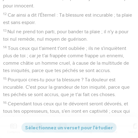
pour innocent.
12
Car ainsi a dit l'Éternel : Ta blessure est incurable ; ta plaie
est sans espoir.
13
Nul ne prend ton parti, pour bander ta plaie ; il n'y a pour
toi nul remède, nul moyen de guérison.
14
Tous ceux qui t'aiment t'ont oubliée ; ils ne s'inquiètent
plus de toi ; car je t'ai frappée comme frappe un ennemi,
comme châtie un homme cruel, à cause de la multitude de
tes iniquités, parce que tes péchés se sont accrus.
15
Pourquoi cries-tu pour ta blessure ? Ta douleur est
incurable. C'est pour la grandeur de ton iniquité, parce que
tes péchés se sont accrus, que je t'ai fait ces choses.
16
Cependant tous ceux qui te dévorent seront dévorés, et
tous tes oppresseurs, tous, s'en iront en captivité ; ceux qui
te dépouillent seront dépouillés, et je livrerai au pillage tous
ceux qui te pillent.
Contenus
Versions
Commentaires
Strong
Dictionnaire
17
Mais je consoliderai tes plaies et je te guérirai, dit