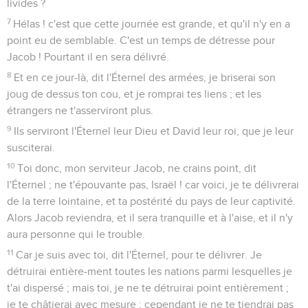
livides ?
7
Hélas ! c'est que cette journée est grande, et qu'il n'y en a
point eu de semblable. C'est un temps de détresse pour
Jacob ! Pourtant il en sera délivré.
8
Et en ce jour-là, dit l'Éternel des armées, je briserai son
joug de dessus ton cou, et je romprai tes liens ; et les
étrangers ne t'asserviront plus.
9
Ils serviront l'Éternel leur Dieu et David leur roi, que je leur
susciterai.
10
Toi donc, mon serviteur Jacob, ne crains point, dit
l'Éternel ; ne t'épouvante pas, Israël ! car voici, je te délivrerai
de la terre lointaine, et ta postérité du pays de leur captivité.
Alors Jacob reviendra, et il sera tranquille et à l'aise, et il n'y
aura personne qui le trouble.
11
Car je suis avec toi, dit l'Éternel, pour te délivrer. Je
détruirai entière-ment toutes les nations parmi lesquelles je
t'ai dispersé ; mais toi, je ne te détruirai point entièrement ;
je te châtierai avec mesure ; cependant je ne te tiendrai pas