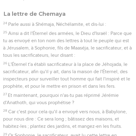
La lettre de Chemaya
24
Parle aussi à Shémaja, Néchélamite, et dis-lui :
25
Ainsi a dit l'Éternel des armées, le Dieu d'Israël : Parce que
tu as envoyé en ton nom des lettres à tout le peuple qui est
à Jérusalem, à Sophonie, fils de Maaséja, le sacrificateur, et à
tous les sacrificateurs, leur disant :
26
L'Éternel t'a établi sacrificateur à la place de Jéhojada, le
sacrificateur, afin qu'il y ait, dans la maison de l'Éternel, des
inspecteurs pour surveiller tout homme qui fait l'inspiré et le
prophète, et pour le mettre en prison et dans les fers.
27
Et maintenant, pourquoi n'as-tu pas réprimé Jérémie
d'Anathoth, qui vous prophétise ?
28
Car c'est pour cela qu'il a envoyé vers nous, à Babylone,
pour nous dire : Ce sera long ; bâtissez des maisons, et
habitez-les ; plantez des jardins, et mangez-en les fruits.
29
Or Sophonie, le sacrificateur, avait lu cette lettre en