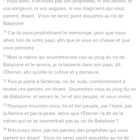
Vous donc, n'écoutez pas vos prophètes, ni vos devins, ni
vos songeurs, ni vos augures, ni vos magiciens qui vous
parlent, disant : Vous ne serez point assujettis au roi de
Babylone.
10
Car ils vous prophétisent le mensonge, pour que vous
alliez loin de votre pays, afin que je vous en chasse et que
vous périssiez.
11
Mais la nation qui soumettra son cou au joug du roi de
Babylone et le servira, je la laisserai dans son pays, dit
l'Éternel, afin qu'elle le cultive et y demeure.
12
Puis je parlai à Sédécias, roi de Juda, conformément à
toutes ces paroles, en disant : Soumettez-vous au joug du roi
de Babylone, et servez-le, lui et son peuple, et vous vivrez.
13
Pourquoi mourriez-vous, toi et ton peuple, par l'épée, par
la famine et par la peste, selon que l'Éternel l'a dit de la
nation qui ne se soumettrait pas au roi de Babylone ?
14
N'écoutez donc pas les paroles des prophètes qui vous
parlent en disant : Vous ne serez point assujettis au roi de