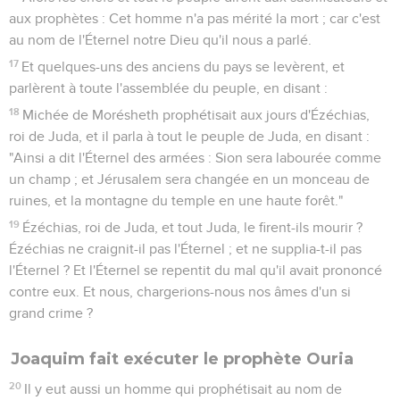
aux prophètes : Cet homme n'a pas mérité la mort ; car c'est
au nom de l'Éternel notre Dieu qu'il nous a parlé.
17
Et quelques-uns des anciens du pays se levèrent, et
parlèrent à toute l'assemblée du peuple, en disant :
18
Michée de Morésheth prophétisait aux jours d'Ézéchias,
roi de Juda, et il parla à tout le peuple de Juda, en disant :
"Ainsi a dit l'Éternel des armées : Sion sera labourée comme
un champ ; et Jérusalem sera changée en un monceau de
ruines, et la montagne du temple en une haute forêt."
19
Ézéchias, roi de Juda, et tout Juda, le firent-ils mourir ?
Ézéchias ne craignit-il pas l'Éternel ; et ne supplia-t-il pas
l'Éternel ? Et l'Éternel se repentit du mal qu'il avait prononcé
contre eux. Et nous, chargerions-nous nos âmes d'un si
grand crime ?
Joaquim fait exécuter le prophète Ouria
20
Il y eut aussi un homme qui prophétisait au nom de