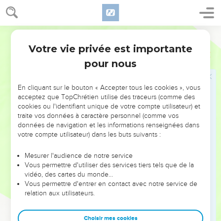
4
Et la parole de l'Éternel me fut adressée, et il me dit :
5
Ainsi a dit l'Éternel, le Dieu d'Israël : Comme tu distingues
Ostervald
ces bonnes figues, ainsi je distinguerai, pour leur bien, les
Votre vie privée est importante
captifs de Juda, que j'ai envoyés de ce lieu au pays des
Jérémie
24
Caldéens.
pour nous
6
Et je les regarderai d'un oeil favorable, et je les ferai
retourner en ce pays, et je les rétablirai et ne les détruirai
En cliquant sur le bouton « Accepter tous les cookies », vous
acceptez que TopChrétien utilise des traceurs (comme des
plus ; je les planterai et ne les arracherai plus.
cookies ou l'identifiant unique de votre compte utilisateur) et
7
Et je leur donnerai un coeur pour connaître que je suis
traite vos données à caractère personnel (comme vos
l'Éternel ; ils seront mon peuple, et je serai leur Dieu ; car ils
données de navigation et les informations renseignées dans
votre compte utilisateur) dans les buts suivants :
reviendront à moi de tout leur coeur.
8
Et comme ces mauvaises figues, qu'on ne peut manger,
Mesurer l'audience de notre service
tant elles sont mauvaises, a dit l'Éternel, tels je rendrai
Vous permettre d'utiliser des services tiers tels que de la
vidéo, des cartes du monde…
Sédécias, roi de Juda, et ses princes, et le reste de
Vous permettre d'entrer en contact avec notre service de
Jérusalem, ceux qui sont restés dans ce pays, et ceux qui
relation aux utilisateurs.
habitent dans le pays d'Égypte.
9
Et je les livrerai pour être agités et maltraités par tous les
Choisir mes cookies