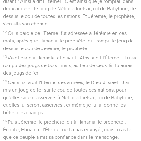
disant : Ainsi a dit l'Éternel : C'est ainsi que je romprai, dans
deux années, le joug de Nébucadnetsar, roi de Babylone, de
dessus le cou de toutes les nations. Et Jérémie, le prophète,
s'en alla son chemin.
12
Or la parole de l'Éternel fut adressée à Jérémie en ces
mots, après que Hanania, le prophète, eut rompu le joug de
dessus le cou de Jérémie, le prophète :
13
Va et parle à Hanania, et dis-lui : Ainsi a dit l'Éternel : Tu as
rompu des jougs de bois ; mais, au lieu de ceux-là, tu auras
des jougs de fer.
14
Car ainsi a dit l'Éternel des armées, le Dieu d'Israël : J'ai
mis un joug de fer sur le cou de toutes ces nations, pour
qu'elles soient asservies à Nébucadnetsar, roi de Babylone,
et elles lui seront asservies ; et même je lui ai donné les
bêtes des champs.
15
Puis Jérémie, le prophète, dit à Hanania, le prophète :
Écoute, Hanania ! l'Éternel ne t'a pas envoyé ; mais tu as fait
que ce peuple a mis sa confiance dans le mensonge.