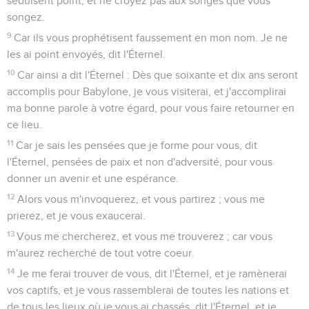
séduisent point, et ne croyez pas aux songes que vous
songez.
9
Car ils vous prophétisent faussement en mon nom. Je ne
les ai point envoyés, dit l'Éternel.
10
Car ainsi a dit l'Éternel : Dès que soixante et dix ans seront
accomplis pour Babylone, je vous visiterai, et j'accomplirai
ma bonne parole à votre égard, pour vous faire retourner en
ce lieu.
11
Car je sais les pensées que je forme pour vous, dit
l'Éternel, pensées de paix et non d'adversité, pour vous
donner un avenir et une espérance.
12
Alors vous m'invoquerez, et vous partirez ; vous me
prierez, et je vous exaucerai.
13
Vous me chercherez, et vous me trouverez ; car vous
m'aurez recherché de tout votre coeur.
14
Je me ferai trouver de vous, dit l'Éternel, et je ramènerai
vos captifs, et je vous rassemblerai de toutes les nations et
de tous les lieux où je vous ai chassés, dit l'Éternel, et je