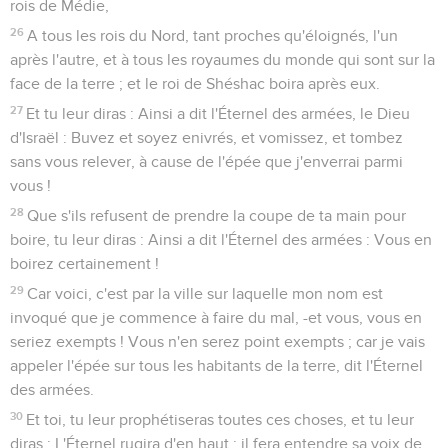
rois de Médie,
26
A tous les rois du Nord, tant proches qu'éloignés, l'un
après l'autre, et à tous les royaumes du monde qui sont sur la
face de la terre ; et le roi de Shéshac boira après eux.
27
Et tu leur diras : Ainsi a dit l'Éternel des armées, le Dieu
d'Israël : Buvez et soyez enivrés, et vomissez, et tombez
sans vous relever, à cause de l'épée que j'enverrai parmi
vous !
28
Que s'ils refusent de prendre la coupe de ta main pour
boire, tu leur diras : Ainsi a dit l'Éternel des armées : Vous en
boirez certainement !
29
Car voici, c'est par la ville sur laquelle mon nom est
invoqué que je commence à faire du mal, -et vous, vous en
seriez exempts ! Vous n'en serez point exempts ; car je vais
appeler l'épée sur tous les habitants de la terre, dit l'Éternel
des armées.
30
Et toi, tu leur prophétiseras toutes ces choses, et tu leur
diras : L'Éternel rugira d'en haut ; il fera entendre sa voix de