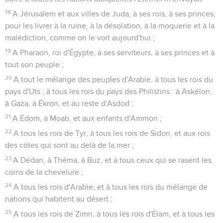
18
A Jérusalem et aux villes de Juda, à ses rois, à ses princes,
pour les livrer à la ruine, à la désolation, à la moquerie et à la
malédiction, comme on le voit aujourd'hui ;
19
A Pharaon, roi d'Égypte, à ses serviteurs, à ses princes et à
tout son peuple ;
20
A tout le mélange des peuples d'Arabie, à tous les rois du
pays d'Uts ; à tous les rois du pays des Philistins : à Askélon,
à Gaza, à Ékron, et au reste d'Asdod ;
21
A Édom, à Moab, et aux enfants d'Ammon ;
22
A tous les rois de Tyr, à tous les rois de Sidon, et aux rois
des côtes qui sont au delà de la mer ;
23
A Dédan, à Théma, à Buz, et à tous ceux qui se rasent les
coins de la chevelure ;
24
A tous les rois d'Arabie, et à tous les rois du mélange de
nations qui habitent au désert ;
25
A tous les rois de Zimri, à tous les rois d'Élam, et à tous les