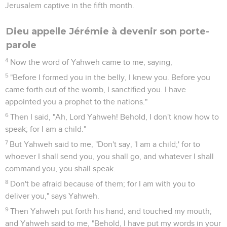
Jerusalem captive in the fifth month.
Dieu appelle Jérémie à devenir son porte-
parole
4
Now the word of Yahweh came to me, saying,
5
"Before I formed you in the belly, I knew you. Before you
came forth out of the womb, I sanctified you. I have
appointed you a prophet to the nations."
6
Then I said, "Ah, Lord Yahweh! Behold, I don't know how to
speak; for I am a child."
7
But Yahweh said to me, "Don't say, 'I am a child;' for to
whoever I shall send you, you shall go, and whatever I shall
command you, you shall speak.
8
Don't be afraid because of them; for I am with you to
deliver you," says Yahweh.
9
Then Yahweh put forth his hand, and touched my mouth;
and Yahweh said to me, "Behold, I have put my words in your