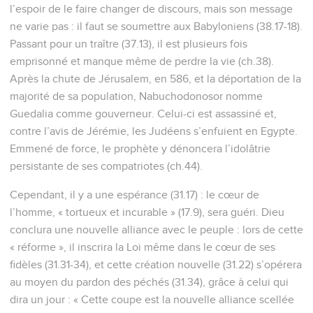
l’espoir de le faire changer de discours, mais son message
ne varie pas : il faut se soumettre aux Babyloniens (38.17-18).
Passant pour un traître (37.13), il est plusieurs fois
emprisonné et manque même de perdre la vie (ch.38).
Après la chute de Jérusalem, en 586, et la déportation de la
majorité de sa population, Nabuchodonosor nomme
Guedalia comme gouverneur. Celui-ci est assassiné et,
contre l’avis de Jérémie, les Judéens s’enfuient en Egypte.
Emmené de force, le prophète y dénoncera l’idolâtrie
persistante de ses compatriotes (ch.44).
Cependant, il y a une espérance (31.17) : le cœur de
l’homme, « tortueux et incurable » (17.9), sera guéri. Dieu
conclura une nouvelle alliance avec le peuple : lors de cette
« réforme », il inscrira la Loi même dans le cœur de ses
fidèles (31.31-34), et cette création nouvelle (31.22) s’opérera
au moyen du pardon des péchés (31.34), grâce à celui qui
dira un jour : « Cette coupe est la nouvelle alliance scellée