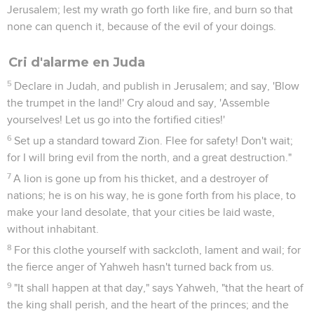
Jerusalem; lest my wrath go forth like fire, and burn so that
none can quench it, because of the evil of your doings.
Cri d'alarme en Juda
5
Declare in Judah, and publish in Jerusalem; and say, 'Blow
the trumpet in the land!' Cry aloud and say, 'Assemble
yourselves! Let us go into the fortified cities!'
6
Set up a standard toward Zion. Flee for safety! Don't wait;
for I will bring evil from the north, and a great destruction."
7
A lion is gone up from his thicket, and a destroyer of
nations; he is on his way, he is gone forth from his place, to
make your land desolate, that your cities be laid waste,
without inhabitant.
8
For this clothe yourself with sackcloth, lament and wail; for
the fierce anger of Yahweh hasn't turned back from us.
9
"It shall happen at that day," says Yahweh, "that the heart of
the king shall perish, and the heart of the princes; and the