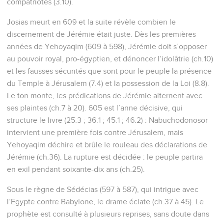
compatriotes (3.10).
Josias meurt en 609 et la suite révèle combien le
discernement de Jérémie était juste. Dès les premières
années de Yehoyaqim (609 à 598), Jérémie doit s’opposer
au pouvoir royal, pro-égyptien, et dénoncer l’idolâtrie (ch.10)
et les fausses sécurités que sont pour le peuple la présence
du Temple à Jérusalem (7.4) et la possession de la Loi (8.8).
Le ton monte, les prédications de Jérémie alternent avec
ses plaintes (ch.7 à 20). 605 est l’anne décisive, qui
structure le livre (25.3 ; 36.1 ; 45.1 ; 46.2) : Nabuchodonosor
intervient une première fois contre Jérusalem, mais
Yehoyaqim déchire et brûle le rouleau des déclarations de
Jérémie (ch.36). La rupture est décidée : le peuple partira
en exil pendant soixante-dix ans (ch.25).
Sous le règne de Sédécias (597 à 587), qui intrigue avec
l’Egypte contre Babylone, le drame éclate (ch.37 à 45). Le
prophète est consulté à plusieurs reprises, sans doute dans