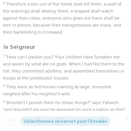
6
Therefore a lion out of the forest shall kill them, a wolf of
the evenings shall destroy them, a leopard shall watch
against their cities; everyone who goes out there shall be
torn in pieces; because their transgressions are many, and
their backsliding is increased.
le Seigneur
7
"How can I pardon you? Your children have forsaken me,
and sworn by what are no gods. When I had fed them to the
full, they committed adultery, and assembled themselves in
troops at the prostitutes' houses.
8
They were as fed horses roaming at large: everyone
neighed after his neighbor's wife.
9
Shouldn't I punish them for these things?" says Yahweh;
"and shouldn't my soul be avenged on such a nation as this?
10
"Go up on her walls, and destroy; but don't make a full end.
Take away her branches; for they are not Yahweh's.
Contenus
Versions
Commentaires
Strong
Dictionnaire