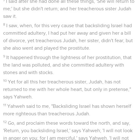
I said after she had done all these things, 'She will return to
me;' but she didn't return; and her treacherous sister Judah
saw it.
8
I saw, when, for this very cause that backsliding Israel had
committed adultery, I had put her away and given her a bill
of divorce, yet treacherous Judah, her sister, didn't fear; but
she also went and played the prostitute.
9
It happened through the lightness of her prostitution, that
the land was polluted, and she committed adultery with
stones and with stocks.
10
Yet for all this her treacherous sister, Judah, has not
returned to me with her whole heart, but only in pretense,"
says Yahweh.
11
Yahweh said to me, "Backsliding Israel has shown herself
more righteous than treacherous Judah.
12
Go, and proclaim these words toward the north, and say,
'Return, you backsliding Israel,' says Yahweh; 'I will not look
in anger on you; for I am merciful,' says Yahweh. 'I will not