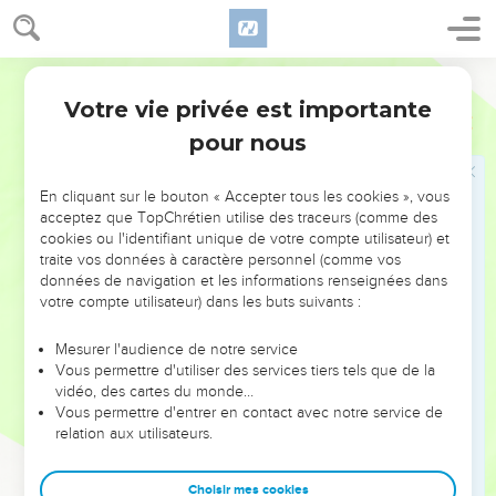
19
"I will set a sign among them, and I will send such as
escape of them to the nations, to Tarshish, Pul, and Lud, who
World English Bible
draw the bow, to Tubal and Javan, to the islands afar off,
Votre vie privée est importante
who have not heard my fame, neither have seen my glory;
Esaïe
66
and they shall declare my glory among the nations.
pour nous
20
They shall bring all your brothers out of all the nations for
an offering to Yahweh, on horses, and in chariots, and in
En cliquant sur le bouton « Accepter tous les cookies », vous
acceptez que TopChrétien utilise des traceurs (comme des
litters, and on mules, and on dromedaries, to my holy
cookies ou l'identifiant unique de votre compte utilisateur) et
mountain Jerusalem, says Yahweh, as the children of Israel
traite vos données à caractère personnel (comme vos
bring their offering in a clean vessel into the house of
données de navigation et les informations renseignées dans
Yahweh.
votre compte utilisateur) dans les buts suivants :
21
Of them also will I take for priests and for Levites," says
Mesurer l'audience de notre service
Yahweh.
Vous permettre d'utiliser des services tiers tels que de la
22
vidéo, des cartes du monde…
"For as the new heavens and the new earth, which I will
Vous permettre d'entrer en contact avec notre service de
make, shall remain before me," says Yahweh, "so your seed
relation aux utilisateurs.
and your name shall remain.
23
It shall happen, that from one new moon to another, and
Choisir mes cookies