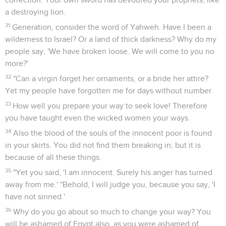
a destroying lion.
31
Generation, consider the word of Yahweh. Have I been a
wilderness to Israel? Or a land of thick darkness? Why do my
people say, 'We have broken loose. We will come to you no
more?'
32
"Can a virgin forget her ornaments, or a bride her attire?
Yet my people have forgotten me for days without number.
33
How well you prepare your way to seek love! Therefore
you have taught even the wicked women your ways.
34
Also the blood of the souls of the innocent poor is found
in your skirts. You did not find them breaking in; but it is
because of all these things.
35
"Yet you said, 'I am innocent. Surely his anger has turned
away from me.' "Behold, I will judge you, because you say, 'I
have not sinned.'
36
Why do you go about so much to change your way? You
will be ashamed of Egypt also, as you were ashamed of