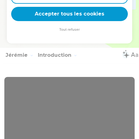
from one Sabbath to another, shall all flesh come to worship
before me," says Yahweh.
Accepter tous les cookies
24
"They shall go forth, and look on the dead bodies of the
men who have transgressed against me: for their worm shall
Tout refuser
not die, neither shall their fire be quenched; and they will be
loathsome to all mankind."
Jérémie
Introduction