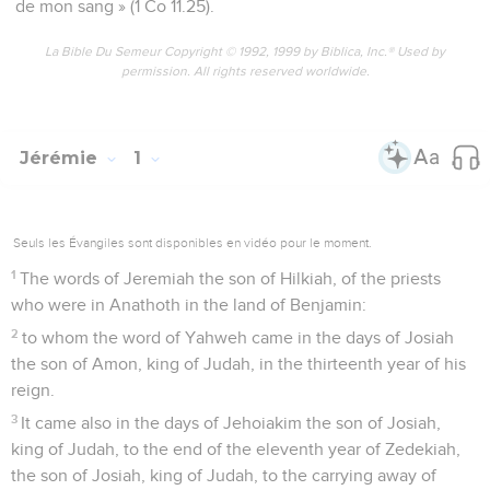
de mon sang » (1 Co 11.25).
La Bible Du Semeur Copyright © 1992, 1999 by Biblica, Inc.® Used by
permission. All rights reserved worldwide.
Jérémie
1
Seuls les Évangiles sont disponibles en vidéo pour le moment.
1
The words of Jeremiah the son of Hilkiah, of the priests
who were in Anathoth in the land of Benjamin:
2
to whom the word of Yahweh came in the days of Josiah
the son of Amon, king of Judah, in the thirteenth year of his
reign.
3
It came also in the days of Jehoiakim the son of Josiah,
king of Judah, to the end of the eleventh year of Zedekiah,
the son of Josiah, king of Judah, to the carrying away of