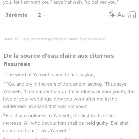
you; for I am with you," says Yahweh, "to deliver you."
Jérémie
2
Seuls les Évangiles sont disponibles en vidéo pour le moment.
De la source d'eau claire aux citernes
fissurées
1
The word of Yahweh came to me, saying,
2
"Go, and cry in the ears of Jerusalem, saying, 'Thus says
Yahweh, "I remember for you the kindness of your youth, the
love of your weddings; how you went after me in the
wilderness, in a land that was not sown.
3
Israel was holiness to Yahweh, the first fruits of his
increase. All who devour him shall be held guilty. Evil shall
come on them,"' says Yahweh."
4