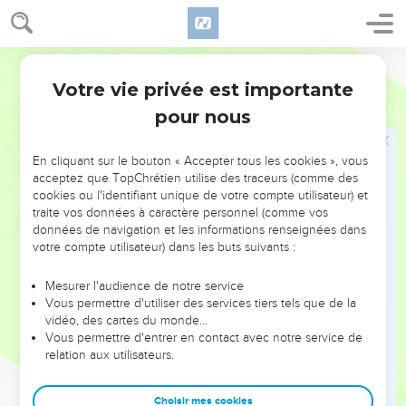
ustensiles de la maison de l'Eternel vont être rapportés de
Babylone !’En effet, ce qu'ils vous prophétisent est faux.
Segond 21
17
Ne les écoutez pas ! Servez le roi de Babylone et vous
Votre vie privée est importante
resterez en vie. Pourquoi cette ville devrait-elle devenir une
Jérémie
27
ruine ?
pour nous
18
S'ils sont prophètes et ont reçu la parole de l'Eternel, qu'ils
intercèdent donc auprès de l'Eternel, le maître de l’univers,
En cliquant sur le bouton « Accepter tous les cookies », vous
acceptez que TopChrétien utilise des traceurs (comme des
pour que les ustensiles restés dans la maison de l'Eternel,
cookies ou l'identifiant unique de votre compte utilisateur) et
dans le palais du roi de Juda et à Jérusalem ne partent pas à
traite vos données à caractère personnel (comme vos
Babylone !
données de navigation et les informations renseignées dans
votre compte utilisateur) dans les buts suivants :
19
Voici ce que dit l’Eternel, le maître de l’univers, au sujet
des colonnes, de la grande cuve, des bases et des autres
Mesurer l'audience de notre service
ustensiles restés dans cette ville,
Vous permettre d'utiliser des services tiers tels que de la
20
vidéo, des cartes du monde…
ceux qui n'ont pas été pris par Nebucadnetsar, roi de
Vous permettre d'entrer en contact avec notre service de
Babylone, lorsqu'il a exilé loin de Jérusalem, à Babylone,
relation aux utilisateurs.
Jéconia, fils de Jojakim, roi de Juda, et tous les notables de
Juda et de Jérusalem,
Choisir mes cookies