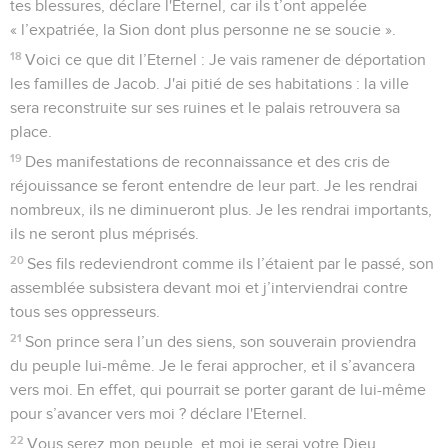
tes blessures, déclare l'Eternel, car ils t’ont appelée
« l’expatriée, la Sion dont plus personne ne se soucie ».
18
Voici ce que dit l’Eternel : Je vais ramener de déportation
les familles de Jacob. J'ai pitié de ses habitations : la ville
sera reconstruite sur ses ruines et le palais retrouvera sa
place.
19
Des manifestations de reconnaissance et des cris de
réjouissance se feront entendre de leur part. Je les rendrai
nombreux, ils ne diminueront plus. Je les rendrai importants,
ils ne seront plus méprisés.
20
Ses fils redeviendront comme ils l’étaient par le passé, son
assemblée subsistera devant moi et j’interviendrai contre
tous ses oppresseurs.
21
Son prince sera l’un des siens, son souverain proviendra
du peuple lui-même. Je le ferai approcher, et il s’avancera
vers moi. En effet, qui pourrait se porter garant de lui-même
pour s’avancer vers moi ? déclare l'Eternel.
22
Vous serez mon peuple, et moi je serai votre Dieu.