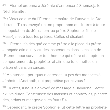
24
L’Eternel ordonna à Jérémie d’annoncer à Shemaeja le
Néchélamite :
25
« Voici ce que dit l’Eternel, le maître de l’univers, le Dieu
d'Israël : Tu as envoyé en ton propre nom des lettres à toute
la population de Jérusalem, au prêtre Sophonie, fils de
Maaséja, et à tous les prêtres. Celles-ci disaient :
26
‘L'Eternel t'a désigné comme prêtre à la place du prêtre
Jehojada afin qu'il y ait des inspecteurs dans la maison de
l'Eternel pour surveiller tout homme qui délire et adopte un
comportement de prophète, et afin que tu le mettes en
prison et dans un carcan.
27
Maintenant, pourquoi n’adresses-tu pas des menaces à
Jérémie d'Anathoth, qui prophétise parmi vous ?
28
En effet, il nous a envoyé ce message à Babylone : Votre
exil va durer. Construisez des maisons et habitez-les, plantez
des jardins et mangez-en les fruits !’ »
29
Cependant, le prêtre Sophonie lut cette lettre au prophète