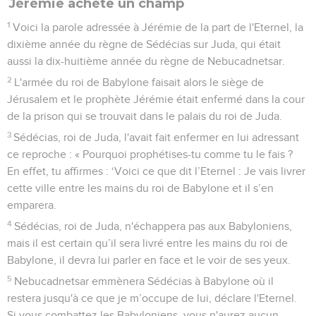
Jérémie achète un champ
1
Voici la parole adressée à Jérémie de la part de l'Eternel, la
dixième année du règne de Sédécias sur Juda, qui était
aussi la dix-huitième année du règne de Nebucadnetsar.
2
L'armée du roi de Babylone faisait alors le siège de
Jérusalem et le prophète Jérémie était enfermé dans la cour
de la prison qui se trouvait dans le palais du roi de Juda.
3
Sédécias, roi de Juda, l'avait fait enfermer en lui adressant
ce reproche : « Pourquoi prophétises-tu comme tu le fais ?
En effet, tu affirmes : ‘Voici ce que dit l’Eternel : Je vais livrer
cette ville entre les mains du roi de Babylone et il s’en
emparera.
4
Sédécias, roi de Juda, n'échappera pas aux Babyloniens,
mais il est certain qu’il sera livré entre les mains du roi de
Babylone, il devra lui parler en face et le voir de ses yeux.
5
Nebucadnetsar emmènera Sédécias à Babylone où il
restera jusqu'à ce que je m’occupe de lui, déclare l'Eternel.
Si vous combattez les Babyloniens, vous n'aurez aucun