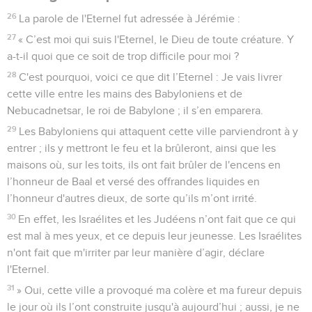
26
La parole de l'Eternel fut adressée à Jérémie :
27
« C’est moi qui suis l'Eternel, le Dieu de toute créature. Y
a-t-il quoi que ce soit de trop difficile pour moi ?
28
C'est pourquoi, voici ce que dit l’Eternel : Je vais livrer
cette ville entre les mains des Babyloniens et de
Nebucadnetsar, le roi de Babylone ; il s’en emparera.
29
Les Babyloniens qui attaquent cette ville parviendront à y
entrer ; ils y mettront le feu et la brûleront, ainsi que les
maisons où, sur les toits, ils ont fait brûler de l'encens en
l’honneur de Baal et versé des offrandes liquides en
l’honneur d'autres dieux, de sorte qu’ils m’ont irrité.
30
En effet, les Israélites et les Judéens n’ont fait que ce qui
est mal à mes yeux, et ce depuis leur jeunesse. Les Israélites
n'ont fait que m'irriter par leur manière d’agir, déclare
l'Eternel.
31
» Oui, cette ville a provoqué ma colère et ma fureur depuis
le jour où ils l’ont construite jusqu'à aujourd’hui ; aussi, je ne