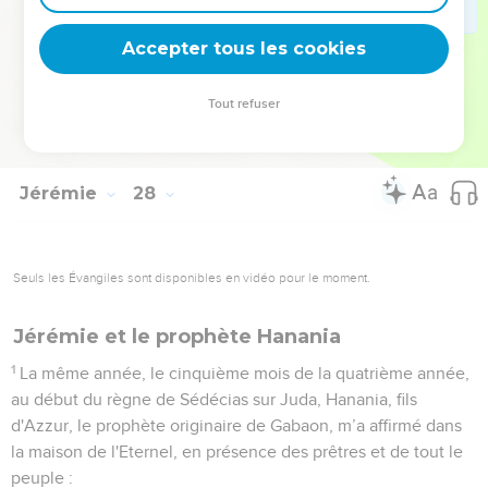
21
voici ce que dit l’Eternel, le maître de l’univers, le Dieu
d'Israël, au sujet des ustensiles restés dans la maison de
Accepter tous les cookies
l'Eternel, dans le palais du roi de Juda et à Jérusalem :
22
Ils seront amenés à Babylone et ils y resteront jusqu'au
Tout refuser
jour où je m’en occuperai, déclare l'Eternel. Alors je les ferai
remonter et revenir ici. »
Jérémie
28
Seuls les Évangiles sont disponibles en vidéo pour le moment.
Jérémie et le prophète Hanania
1
La même année, le cinquième mois de la quatrième année,
au début du règne de Sédécias sur Juda, Hanania, fils
d'Azzur, le prophète originaire de Gabaon, m’a affirmé dans
la maison de l'Eternel, en présence des prêtres et de tout le
peuple :