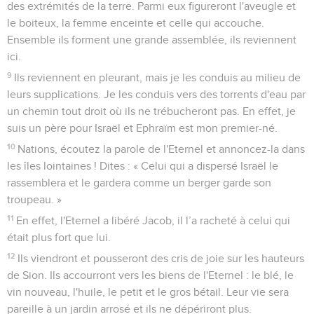
des extrémités de la terre. Parmi eux figureront l'aveugle et
le boiteux, la femme enceinte et celle qui accouche.
Ensemble ils forment une grande assemblée, ils reviennent
ici.
9
Ils reviennent en pleurant, mais je les conduis au milieu de
leurs supplications. Je les conduis vers des torrents d'eau par
un chemin tout droit où ils ne trébucheront pas. En effet, je
suis un père pour Israël et Ephraïm est mon premier-né.
10
Nations, écoutez la parole de l'Eternel et annoncez-la dans
les îles lointaines ! Dites : « Celui qui a dispersé Israël le
rassemblera et le gardera comme un berger garde son
troupeau. »
11
En effet, l'Eternel a libéré Jacob, il l’a racheté à celui qui
était plus fort que lui.
12
Ils viendront et pousseront des cris de joie sur les hauteurs
de Sion. Ils accourront vers les biens de l'Eternel : le blé, le
vin nouveau, l'huile, le petit et le gros bétail. Leur vie sera
pareille à un jardin arrosé et ils ne dépériront plus.