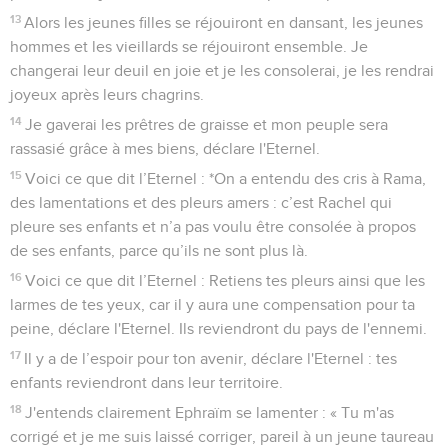
13
Alors les jeunes filles se réjouiront en dansant, les jeunes
hommes et les vieillards se réjouiront ensemble. Je
changerai leur deuil en joie et je les consolerai, je les rendrai
joyeux après leurs chagrins.
14
Je gaverai les prêtres de graisse et mon peuple sera
rassasié grâce à mes biens, déclare l'Eternel.
15
Voici ce que dit l’Eternel : *On a entendu des cris à Rama,
des lamentations et des pleurs amers : c’est Rachel qui
pleure ses enfants et n’a pas voulu être consolée à propos
de ses enfants, parce qu’ils ne sont plus là.
16
Voici ce que dit l’Eternel : Retiens tes pleurs ainsi que les
larmes de tes yeux, car il y aura une compensation pour ta
peine, déclare l'Eternel. Ils reviendront du pays de l'ennemi.
17
Il y a de l’espoir pour ton avenir, déclare l'Eternel : tes
enfants reviendront dans leur territoire.
18
J'entends clairement Ephraïm se lamenter : « Tu m'as
corrigé et je me suis laissé corriger, pareil à un jeune taureau