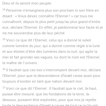
Dieu et ils seront mon peuple.
34
Personne n'enseignera plus son prochain ni son frère en
disant : « Vous devez connaître l'Eternel ! » car tous me
connaîtront, depuis le plus petit jusqu'au plus grand d’entre
eux, déclare l'Eternel. En effet, je pardonnerai leur faute et je
ne me souviendrai plus de leur péché.
35
Voici ce que dit l’Eternel, celui qui a donné le soleil
comme lumière du jour, qui a donné comme règle à la lune
et aux étoiles d’être des lumières dans la nuit, qui agite la
mer et fait gronder ses vagues, lui dont le nom est l'Eternel,
le maître de l’univers :
36
Il faudrait que ces lois s’interrompent devant moi, déclare
l'Eternel, pour que la descendance d'Israël cesse aussi pour
toujours d’exister en tant que nation devant moi.
37
Voici ce que dit l’Eternel : Il faudrait que le ciel, là-haut,
puisse être mesuré, que les fondations de la terre, là-
dessous, puissent être explorées, pour que moi je rejette
toute la descendance d'Israël à cause de tout ce qu'ils ont