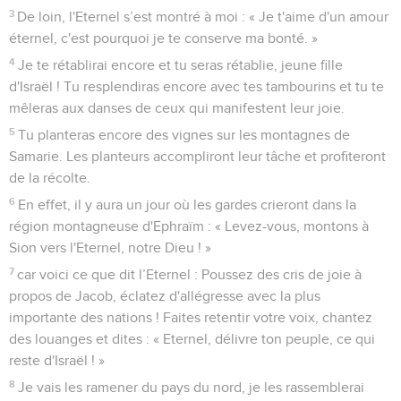
3
De loin, l'Eternel s’est montré à moi : « Je t'aime d'un amour
éternel, c'est pourquoi je te conserve ma bonté. »
4
Je te rétablirai encore et tu seras rétablie, jeune fille
d'Israël ! Tu resplendiras encore avec tes tambourins et tu te
mêleras aux danses de ceux qui manifestent leur joie.
5
Tu planteras encore des vignes sur les montagnes de
Samarie. Les planteurs accompliront leur tâche et profiteront
de la récolte.
6
En effet, il y aura un jour où les gardes crieront dans la
région montagneuse d'Ephraïm : « Levez-vous, montons à
Sion vers l'Eternel, notre Dieu ! »
7
car voici ce que dit l’Eternel : Poussez des cris de joie à
propos de Jacob, éclatez d'allégresse avec la plus
importante des nations ! Faites retentir votre voix, chantez
des louanges et dites : « Eternel, délivre ton peuple, ce qui
reste d'Israël ! »
8
Je vais les ramener du pays du nord, je les rassemblerai