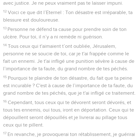
avec justice. Je ne peux vraiment pas te laisser impuni.
12
Voici ce que dit l’Eternel : Ton désastre est irréparable, ta
blessure est douloureuse.
13
Personne ne défend ta cause pour prendre soin de ton
ulcère. Pour toi, il n’y a ni remède ni guérison.
14
Tous ceux qui t'aimaient t’ont oubliée, Jérusalem,
personne ne se soucie de toi, car je t'ai frappée comme le
fait un ennemi. Je t'ai infligé une punition sévère à cause de
l’importance de ta faute, du grand nombre de tes péchés.
15
Pourquoi te plaindre de ton désastre, du fait que ta peine
est incurable ? C'est à cause de l’importance de ta faute, du
grand nombre de tes péchés, que je t'ai infligé ce traitement.
16
Cependant, tous ceux qui te dévorent seront dévorés, et
tous tes ennemis, oui tous, iront en déportation. Ceux qui te
dépouillent seront dépouillés et je livrerai au pillage tous
ceux qui te pillent.
17
En revanche, je provoquerai ton rétablissement, je guérirai