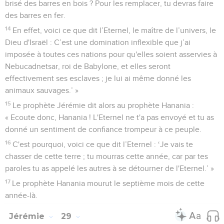
brisé des barres en bois ? Pour les remplacer, tu devras faire
des barres en fer.
14
En effet, voici ce que dit l’Eternel, le maître de l’univers, le
Dieu d'Israël : C’est une domination inflexible que j’ai
imposée à toutes ces nations pour qu'elles soient asservies à
Nebucadnetsar, roi de Babylone, et elles seront
effectivement ses esclaves ; je lui ai même donné les
animaux sauvages.’ »
15
Le prophète Jérémie dit alors au prophète Hanania :
« Ecoute donc, Hanania ! L'Eternel ne t'a pas envoyé et tu as
donné un sentiment de confiance trompeur à ce peuple.
16
C'est pourquoi, voici ce que dit l’Eternel : ‘Je vais te
chasser de cette terre ; tu mourras cette année, car par tes
paroles tu as appelé les autres à se détourner de l'Eternel.’ »
17
Le prophète Hanania mourut le septième mois de cette
année-là.
Jérémie
29