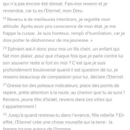
qui n’a pas encore été dressé. Fais-moi revenir et je
reviendrai, car tu es l'Eternel, mon Dieu.
19
Revenu à de meilleures intentions, je regrette mon
attitude. Après avoir pris conscience de mon état, je me
frappe la cuisse. Je suis honteux, rempli d’humiliation, car je
dois porter le déshonneur de ma jeunesse. »
20
Ephraïm est-il donc pour moi un fils chéri, un enfant qui
fait mon plaisir, pour que chaque fois que je parle contre lui
son souvenir reste si fort en moi ? C’est que je suis
profondément bouleversé quand il est question de lui, je
ressens beaucoup de compassion pour lui, déclare l'Eternel.
21
Dresse-toi des poteaux indicateurs, place des points de
repère, prête attention à la route, au chemin que tu as suivi !
Reviens, jeune fille d'Israël, reviens dans ces villes qui
t’appartiennent !
22
Jusqu'à quand resteras-tu dans l’errance, fille rebelle ? En
effet, l'Eternel crée une chose nouvelle sur la terre : la
femme tourne autour de l'homme.