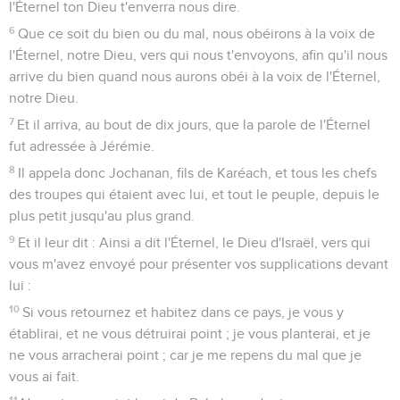
l'Éternel ton Dieu t'enverra nous dire.
6
Que ce soit du bien ou du mal, nous obéirons à la voix de
l'Éternel, notre Dieu, vers qui nous t'envoyons, afin qu'il nous
arrive du bien quand nous aurons obéi à la voix de l'Éternel,
notre Dieu.
7
Et il arriva, au bout de dix jours, que la parole de l'Éternel
fut adressée à Jérémie.
8
Il appela donc Jochanan, fils de Karéach, et tous les chefs
des troupes qui étaient avec lui, et tout le peuple, depuis le
plus petit jusqu'au plus grand.
9
Et il leur dit : Ainsi a dit l'Éternel, le Dieu d'Israël, vers qui
vous m'avez envoyé pour présenter vos supplications devant
lui :
10
Si vous retournez et habitez dans ce pays, je vous y
établirai, et ne vous détruirai point ; je vous planterai, et je
ne vous arracherai point ; car je me repens du mal que je
vous ai fait.
11