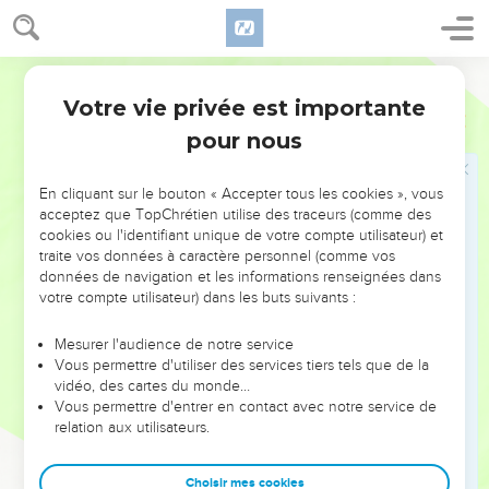
frappèrent et le mirent en prison dans la maison de
Jéhonathan, le secrétaire ; car ils en avaient fait une prison.
Ostervald
16
Ce fut ainsi que Jérémie entra dans la basse-fosse et dans
Votre vie privée est importante
les cachots. Et Jérémie y demeura longtemps.
Jérémie
37
pour nous
17
Mais le roi Sédécias l'envoya chercher, et l'interrogea en
secret dans sa maison, et lui dit : Y a-t-il quelque parole de la
part de l'Éternel ? Et Jérémie répondit : Il y en a une ; et lui
En cliquant sur le bouton « Accepter tous les cookies », vous
acceptez que TopChrétien utilise des traceurs (comme des
dit : Tu seras livré entre les mains du roi de Babylone.
cookies ou l'identifiant unique de votre compte utilisateur) et
18
Puis Jérémie dit au roi Sédécias : En quoi ai-je péché
traite vos données à caractère personnel (comme vos
contre toi, contre tes serviteurs, et contre ce peuple, que
données de navigation et les informations renseignées dans
votre compte utilisateur) dans les buts suivants :
vous m'ayez mis en prison ?
19
Et où sont vos prophètes qui vous prophétisaient, en
Mesurer l'audience de notre service
disant : Le roi de Babylone ne viendra pas contre vous, ni
Vous permettre d'utiliser des services tiers tels que de la
vidéo, des cartes du monde…
contre ce pays ?
Vous permettre d'entrer en contact avec notre service de
20
Or maintenant écoute, je te prie, ô roi, mon seigneur, et
relation aux utilisateurs.
que ma supplication soit favorablement reçue de toi ! Ne me
renvoie point dans la maison de Jéhonathan, le secrétaire,
Choisir mes cookies