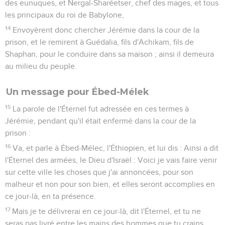
des eunuques, et Nergal-Sharéetser, chef des mages, et tous
les principaux du roi de Babylone,
14
Envoyèrent donc chercher Jérémie dans la cour de la
prison, et le remirent à Guédalia, fils d'Achikam, fils de
Shaphan, pour le conduire dans sa maison ; ainsi il demeura
au milieu du peuple.
Un message pour Ébed-Mélek
15
La parole de l'Éternel fut adressée en ces termes à
Jérémie, pendant qu'il était enfermé dans la cour de la
prison :
16
Va, et parle à Ébed-Mélec, l'Éthiopien, et lui dis : Ainsi a dit
l'Éternel des armées, le Dieu d'Israël : Voici je vais faire venir
sur cette ville les choses que j'ai annoncées, pour son
malheur et non pour son bien, et elles seront accomplies en
ce jour-là, en ta présence.
17
Mais je te délivrerai en ce jour-là, dit l'Éternel, et tu ne
seras pas livré entre les mains des hommes que tu crains.