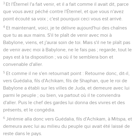
3
Et l'Éternel l'a fait venir, et il a fait comme il avait dit, parce
que vous avez péché contre l'Éternel, et que vous n'avez
point écouté sa voix ; c'est pourquoi ceci vous est arrivé.
4
Et maintenant, voici, je te délivre aujourd'hui des chaînes
que tu as aux mains. S'il te plaît de venir avec moi à
Babylone, viens, et j'aurai soin de toi. Mais s'il ne te plaît pas
de venir avec moi à Babylone, ne le fais pas ; regarde, tout le
pays est à ta disposition ; va où il te semblera bon et
convenable d'aller.
5
Et comme il ne s'en retournait point : Retourne donc, dit-il,
vers Guédalia, fils d'Achikam, fils de Shaphan, que le roi de
Babylone a établi sur les villes de Juda, et demeure avec lui
parmi le peuple ; ou bien, va partout où il te conviendra
d'aller. Puis le chef des gardes lui donna des vivres et des
présents, et le congédia.
6
Jérémie alla donc vers Guédalia, fils d'Achikam, à Mitspa, et
demeura avec lui au milieu du peuple qui avait été laissé de
reste dans le pays.