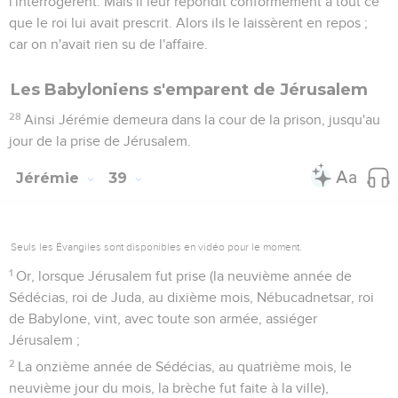
l'interrogèrent. Mais il leur répondit conformément à tout ce
que le roi lui avait prescrit. Alors ils le laissèrent en repos ;
car on n'avait rien su de l'affaire.
Les Babyloniens s'emparent de Jérusalem
28
Ainsi Jérémie demeura dans la cour de la prison, jusqu'au
jour de la prise de Jérusalem.
Jérémie
39
Seuls les Évangiles sont disponibles en vidéo pour le moment.
1
Or, lorsque Jérusalem fut prise (la neuvième année de
Sédécias, roi de Juda, au dixième mois, Nébucadnetsar, roi
de Babylone, vint, avec toute son armée, assiéger
Jérusalem ;
2
La onzième année de Sédécias, au quatrième mois, le
neuvième jour du mois, la brèche fut faite à la ville),