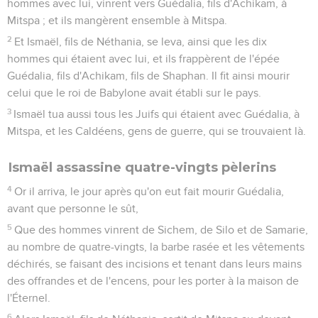
hommes avec lui, vinrent vers Guédalia, fils d'Achikam, à
Mitspa ; et ils mangèrent ensemble à Mitspa.
2
Et Ismaël, fils de Néthania, se leva, ainsi que les dix
hommes qui étaient avec lui, et ils frappèrent de l'épée
Guédalia, fils d'Achikam, fils de Shaphan. Il fit ainsi mourir
celui que le roi de Babylone avait établi sur le pays.
3
Ismaël tua aussi tous les Juifs qui étaient avec Guédalia, à
Mitspa, et les Caldéens, gens de guerre, qui se trouvaient là.
Ismaël assassine quatre-vingts pèlerins
4
Or il arriva, le jour après qu'on eut fait mourir Guédalia,
avant que personne le sût,
5
Que des hommes vinrent de Sichem, de Silo et de Samarie,
au nombre de quatre-vingts, la barbe rasée et les vêtements
déchirés, se faisant des incisions et tenant dans leurs mains
des offrandes et de l'encens, pour les porter à la maison de
l'Éternel.
6