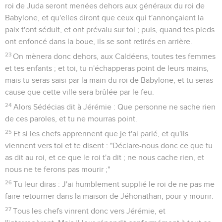
roi de Juda seront menées dehors aux généraux du roi de
Babylone, et qu'elles diront que ceux qui t'annonçaient la
paix t'ont séduit, et ont prévalu sur toi ; puis, quand tes pieds
ont enfoncé dans la boue, ils se sont retirés en arrière.
23
On mènera donc dehors, aux Caldéens, toutes tes femmes
et tes enfants ; et toi, tu n'échapperas point de leurs mains,
mais tu seras saisi par la main du roi de Babylone, et tu seras
cause que cette ville sera brûlée par le feu.
24
Alors Sédécias dit à Jérémie : Que personne ne sache rien
de ces paroles, et tu ne mourras point.
25
Et si les chefs apprennent que je t'ai parlé, et qu'ils
viennent vers toi et te disent : "Déclare-nous donc ce que tu
as dit au roi, et ce que le roi t'a dit ; ne nous cache rien, et
nous ne te ferons pas mourir ;"
26
Tu leur diras : J'ai humblement supplié le roi de ne pas me
faire retourner dans la maison de Jéhonathan, pour y mourir.
27
Tous les chefs vinrent donc vers Jérémie, et