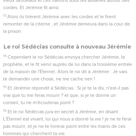
vieux lambeaux et ces haillons sous tes aisselles autour des
cordes. Et Jérémie fit ainsi.
13
Alors ils tirèrent Jérémie avec les cordes et le firent
remonter de la citerne ; et Jérémie demeura dans la cour de
la prison.
Le roi Sédécias consulte à nouveau Jérémie
14
Cependant le roi Sédécias envoya chercher Jérémie, le
prophète, et le fit venir auprès de lui dans la troisième entrée
de la maison de l'Éternel. Alors le roi dit à Jérémie : Je vais
te demander une chose, ne me cache rien !
15
Et Jérémie répondit à Sédécias : Si je te la dis, n'est-il pas
vrai que tu me feras mourir ? et que, si je te donne un
conseil, tu ne m'écouteras point ?
16
Et le roi Sédécias jura en secret à Jérémie, en disant :
L'Éternel est vivant, lui qui nous a donné la vie ! je ne te ferai
pas mourir, et je ne te livrerai point entre les mains de ces
hommes qui cherchent ta vie.