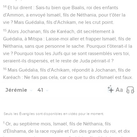
14
Et lui dirent : Sais-tu bien que Baalis, roi des enfants
d'Ammon, a envoyé Ismaël, fils de Néthania, pour t'ôter la
vie ? Mais Guédalia, fils d'Achikam, ne les crut point.
15
Alors Jochanan, fils de Karéach, dit secrètement à
Guédalia, à Mitspa : Laisse-moi aller et frapper Ismaël, fils de
Néthania, sans que personne le sache. Pourquoi t'ôterait-il la
vie ? Pourquoi tous les Juifs qui se sont rassemblés vers toi,
seraient-ils dispersés, et le reste de Juda périrait-il ?
16
Mais Guédalia, fils d'Achikam, répondit à Jochanan, fils de
Karéach : Ne fais pas cela, car ce que tu dis d'Ismaël est faux.
Jérémie
41
Seuls les Évangiles sont disponibles en vidéo pour le moment.
1
Or, au septième mois, Ismaël, fils de Néthania, fils
d'Élishama, de la race royale et l'un des grands du roi, et dix