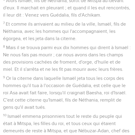
Alors Ismaël, fils de Néthania, sortit de Mitspa au-devant
d'eux. Il marchait en pleurant ; et quand il les eut rencontrés,
il leur dit : Venez vers Guédalia, fils d'Achikam.
7
Et comme ils arrivaient au milieu de la ville, Ismaël, fils de
Néthania, avec les hommes qui l'accompagnaient, les
égorgea, et les jeta dans la citerne.
8
Mais il se trouva parmi eux dix hommes qui dirent à Ismaël :
Ne nous fais pas mourir ; car nous avons dans les champs
des provisions cachées de froment, d'orge, d'huile et de
miel. Et il s'arrêta et ne les fit pas mourir avec leurs frères.
9
Or la citerne dans laquelle Ismaël jeta tous les corps des
hommes qu'il tua à l'occasion de Guédalia, est celle que le
roi Asa avait fait faire, lorsqu'il craignait Baesha, roi d'Israël.
C'est cette citerne qu'Ismaël, fils de Néthania, remplit de
gens qu'il avait tués.
10
Ismaël emmena prisonniers tout le reste du peuple qui
était à Mitspa, les filles du roi, et tous ceux qui étaient
demeurés de reste à Mitspa, et que Nébuzar-Adan, chef des