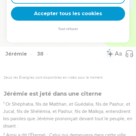
de peur que je n'y meure.
21
Alors le roi Sédécias commanda qu'on gardât Jérémie
Accepter tous les cookies
dans la cour de la prison, et qu'on lui donnât chaque jour un
pain de la rue des boulangers, jusqu'à ce que tout le pain de
Tout refuser
la ville fût consommé. Ainsi Jérémie demeura dans la cour
de la prison.
Jérémie
38
Seuls les Évangiles sont disponibles en vidéo pour le moment.
Jérémie est jeté dans une citerne
1
Or Shéphatia, fils de Matthan, et Guédalia, fils de Pashur, et
Jucal, fils de Shélémia, et Pashur, fils de Malkija, entendirent
les paroles que Jérémie prononçait devant tout le peuple, en
disant :
2
Ainsi a dit l'Éternel : Celui qui demeurera dans cette ville