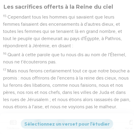
Les sacrifices offerts à la Reine du ciel
15
Cependant tous les hommes qui savaient que leurs
femmes faisaient des encensements à d'autres dieux, et
toutes les femmes qui se tenaient là en grand nombre, et
tout le peuple qui demeurait au pays d'Égypte, à Pathros,
répondirent à Jérémie, en disant :
16
Quant à cette parole que tu nous dis au nom de l'Éternel,
nous ne t'écouterons pas.
17
Mais nous ferons certainement tout ce que notre bouche a
promis : nous offrirons de l'encens à la reine des cieux, nous
lui ferons des libations, comme nous faisions, nous et nos
pères, nos rois et nos chefs, dans les villes de Juda et dans
les rues de Jérusalem ; et nous étions alors rassasiés de pain,
nous étions à l'aise, et nous ne voyions pas le malheur.
18
Mais, depuis que nous avons cessé de faire des
encensements à la reine des cieux et de lui faire des
Contenus
Versions
Commentaires
Strong
Dictionnaire
libations, nous avons manqué de tout, et nous avons été