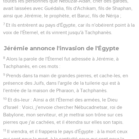
toutes les personnes que Nébuzar-Adan, chef des gardes,
avait laissées avec Guédalia, fils d'Achikam, fils de Shaphan,
ainsi que Jérémie, le prophète, et Baruc, fils de Nérija ;
7
Et ils entrèrent au pays d'Égypte, car ils n'obéirent point à la
voix de l'Éternel, et ils vinrent jusqu'à Tachphanès.
Jérémie annonce l'invasion de l'Égypte
8
Alors la parole de l'Éternel fut adressée à Jérémie, à
Tachphanès, en ces mots :
9
Prends dans ta main de grandes pierres, et cache-les, en
présence des Juifs, dans l'argile de la tuilerie qui est à
l'entrée de la maison de Pharaon, à Tachphanès.
10
Et dis-leur : Ainsi a dit l'Éternel des armées, le Dieu
d'Israël : Voici, j'envoie chercher Nébucadnetsar, roi de
Babylone, mon serviteur, et je mettrai son trône sur ces
pierres que j'ai cachées, et il étendra sur elles son tapis.
11
Il viendra, et il frappera le pays d'Égypte : à la mort ceux
qui sont pour la mort, à la captivité ceux qui sont pour la