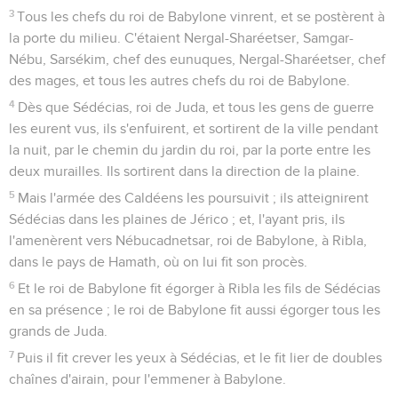
3
Tous les chefs du roi de Babylone vinrent, et se postèrent à
la porte du milieu. C'étaient Nergal-Sharéetser, Samgar-
Nébu, Sarsékim, chef des eunuques, Nergal-Sharéetser, chef
des mages, et tous les autres chefs du roi de Babylone.
4
Dès que Sédécias, roi de Juda, et tous les gens de guerre
les eurent vus, ils s'enfuirent, et sortirent de la ville pendant
la nuit, par le chemin du jardin du roi, par la porte entre les
deux murailles. Ils sortirent dans la direction de la plaine.
5
Mais l'armée des Caldéens les poursuivit ; ils atteignirent
Sédécias dans les plaines de Jérico ; et, l'ayant pris, ils
l'amenèrent vers Nébucadnetsar, roi de Babylone, à Ribla,
dans le pays de Hamath, où on lui fit son procès.
6
Et le roi de Babylone fit égorger à Ribla les fils de Sédécias
en sa présence ; le roi de Babylone fit aussi égorger tous les
grands de Juda.
7
Puis il fit crever les yeux à Sédécias, et le fit lier de doubles
chaînes d'airain, pour l'emmener à Babylone.