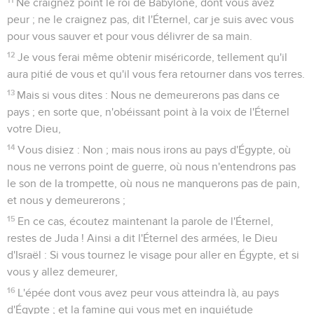
Ne craignez point le roi de Babylone, dont vous avez
peur ; ne le craignez pas, dit l'Éternel, car je suis avec vous
pour vous sauver et pour vous délivrer de sa main.
12
Je vous ferai même obtenir miséricorde, tellement qu'il
aura pitié de vous et qu'il vous fera retourner dans vos terres.
13
Mais si vous dites : Nous ne demeurerons pas dans ce
pays ; en sorte que, n'obéissant point à la voix de l'Éternel
votre Dieu,
14
Vous disiez : Non ; mais nous irons au pays d'Égypte, où
nous ne verrons point de guerre, où nous n'entendrons pas
le son de la trompette, où nous ne manquerons pas de pain,
et nous y demeurerons ;
15
En ce cas, écoutez maintenant la parole de l'Éternel,
restes de Juda ! Ainsi a dit l'Éternel des armées, le Dieu
d'Israël : Si vous tournez le visage pour aller en Égypte, et si
vous y allez demeurer,
16
L'épée dont vous avez peur vous atteindra là, au pays
d'Égypte ; et la famine qui vous met en inquiétude