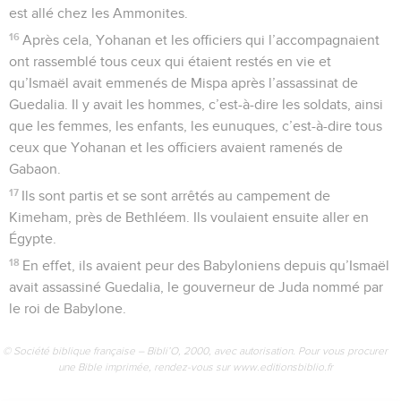
est allé chez les Ammonites.
16
Après cela, Yohanan et les officiers qui l’accompagnaient
ont rassemblé tous ceux qui étaient restés en vie et
qu’Ismaël avait emmenés de Mispa après l’assassinat de
Guedalia. Il y avait les hommes, c’est-à-dire les soldats, ainsi
que les femmes, les enfants, les eunuques, c’est-à-dire tous
ceux que Yohanan et les officiers avaient ramenés de
Gabaon.
17
Ils sont partis et se sont arrêtés au campement de
Kimeham, près de Bethléem. Ils voulaient ensuite aller en
Égypte.
18
En effet, ils avaient peur des Babyloniens depuis qu’Ismaël
avait assassiné Guedalia, le gouverneur de Juda nommé par
le roi de Babylone.
© Société biblique française – Bibli’O, 2000, avec autorisation. Pour vous procurer
une Bible imprimée, rendez-vous sur www.editionsbiblio.fr