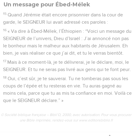
Un message pour Ébed-Mélek
15
Quand Jérémie était encore prisonnier dans la cour de
garde, le SEIGNEUR lui avait adressé ces paroles :
16
« Va dire à Ébed-Mélek, l’Éthiopien : “Voici un message du
SEIGNEUR de l’univers, Dieu d’Israël : J’ai annoncé non pas
le bonheur mais le malheur aux habitants de Jérusalem. Eh
bien, je vais réaliser ce que j’ai dit, et tu le verras bientôt.
17
Mais à ce moment-là, je te délivrerai, je le déclare, moi, le
SEIGNEUR. Et tu ne seras pas livré aux gens qui te font peur.
18
Oui, c’est sûr, je te sauverai. Tu ne tomberas pas sous les
coups de l’épée et tu resteras en vie. Tu auras gagné au
moins cela, parce que tu as mis ta confiance en moi. Voilà ce
que le SEIGNEUR déclare.” »
© Société biblique française – Bibli’O, 2000, avec autorisation. Pour vous procurer
une Bible imprimée, rendez-vous sur www.editionsbiblio.fr