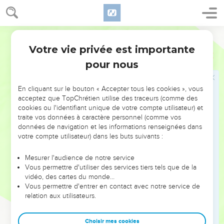
longtemps.
17
Un jour, le roi Sédécias a envoyé quelqu’un le chercher. Il
voulait l’interroger en secret dans son palais. Le roi lui a
Parole de Vie
demandé : « Est-ce que le SEIGNEUR t’a dit quelque chose
Votre vie privée est importante
Jérémie
37
pour moi ? » Jérémie a répondu : « Oui, tu seras livré au roi
pour nous
de Babylone. »
18
Puis il a dit au roi : « Vous m’avez fait mettre en prison.
En cliquant sur le bouton « Accepter tous les cookies », vous
Mais qu’est-ce que j’ai fait contre toi, contre tes officiers ou
acceptez que TopChrétien utilise des traceurs (comme des
contre les habitants de Jérusalem ?
cookies ou l'identifiant unique de votre compte utilisateur) et
traite vos données à caractère personnel (comme vos
19
Vos prophètes vous ont annoncé que le roi de Babylone
données de navigation et les informations renseignées dans
n’allait pas vous faire la guerre, ni à vous ni à ce pays. Où
votre compte utilisateur) dans les buts suivants :
sont maintenant ces prophètes-là ? »
Mesurer l'audience de notre service
20
Enfin Jérémie a ajouté : « Maintenant, mon roi, écoute-
Vous permettre d'utiliser des services tiers tels que de la
moi. Laisse-toi toucher par ma demande : ne me renvoie pas
vidéo, des cartes du monde…
chez le secrétaire d’État Yonatan, sinon je mourrai. »
Vous permettre d'entrer en contact avec notre service de
relation aux utilisateurs.
21
Alors le roi Sédécias a donné cet ordre : « Mettez Jérémie
dans la cour de garde ! Qu’on lui donne tous les jours une
Choisir mes cookies
galette de pain venant de la rue des Boulangers, tant qu’il y