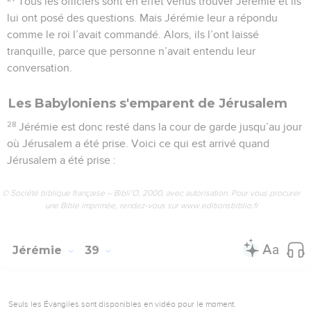
Tous les officiers sont en effet venus trouver Jérémie et ils
lui ont posé des questions. Mais Jérémie leur a répondu
comme le roi l’avait commandé. Alors, ils l’ont laissé
tranquille, parce que personne n’avait entendu leur
conversation.
Les Babyloniens s'emparent de Jérusalem
28
Jérémie est donc resté dans la cour de garde jusqu’au jour
où Jérusalem a été prise. Voici ce qui est arrivé quand
Jérusalem a été prise :
© Société biblique française – Bibli’O, 2000, avec autorisation. Pour vous procurer
une Bible imprimée, rendez-vous sur www.editionsbiblio.fr
Jérémie
39
Seuls les Évangiles sont disponibles en vidéo pour le moment.