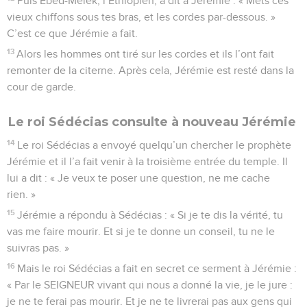
Puis Ébed-Mélek, l’Éthiopien, a dit à Jérémie : « Mets ces
vieux chiffons sous tes bras, et les cordes par-dessous. »
C’est ce que Jérémie a fait.
13
Alors les hommes ont tiré sur les cordes et ils l’ont fait
remonter de la citerne. Après cela, Jérémie est resté dans la
cour de garde.
Le roi Sédécias consulte à nouveau Jérémie
14
Le roi Sédécias a envoyé quelqu’un chercher le prophète
Jérémie et il l’a fait venir à la troisième entrée du temple. Il
lui a dit : « Je veux te poser une question, ne me cache
rien. »
15
Jérémie a répondu à Sédécias : « Si je te dis la vérité, tu
vas me faire mourir. Et si je te donne un conseil, tu ne le
suivras pas. »
16
Mais le roi Sédécias a fait en secret ce serment à Jérémie :
« Par le SEIGNEUR vivant qui nous a donné la vie, je le jure :
je ne te ferai pas mourir. Et je ne te livrerai pas aux gens qui