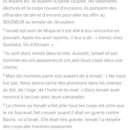
Ils étaient 80. Ils avaient la barbe coupée, les vêtements
déchirés et le corps couvert d’incisions. Ils portaient des
offrandes de blé et d’encens pour aller les offrir au
SEIGNEUR au temple de Jérusalem.
6
Ismaël est sorti de Mispa et il est allé à leur rencontre en
pleurant. Après les avoir rejoints, il leur a dit : « Venez chez
Guedalia, fils d’Ahicam. »
7
Ils sont donc entrés dans la ville. Aussitôt, Ismaël et ses
hommes les ont assassinés et ont jeté leurs corps dans une
citerne.
8
Mais dix hommes parmi eux avaient dit à Ismaël : « Ne nous
tue pas. Nous avons caché des provisions dans les champs :
du blé, de l’orge, de l’huile et du miel. » Alors Ismaël avait
renoncé à les tuer avec leurs camarades.
9
La citerne où Ismaël a fait jeter tous les corps est celle que
le roi Asa avait fait creuser quand il était en guerre contre
Bacha, roi d’Israël. Elle était très grande. Ismaël l’a remplie
des corps des hommes assassinés.