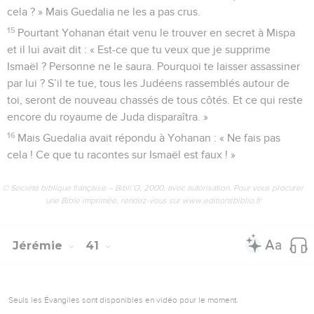
cela ? » Mais Guedalia ne les a pas crus.
15
Pourtant Yohanan était venu le trouver en secret à Mispa
et il lui avait dit : « Est-ce que tu veux que je supprime
Ismaël ? Personne ne le saura. Pourquoi te laisser assassiner
par lui ? S’il te tue, tous les Judéens rassemblés autour de
toi, seront de nouveau chassés de tous côtés. Et ce qui reste
encore du royaume de Juda disparaîtra. »
16
Mais Guedalia avait répondu à Yohanan : « Ne fais pas
cela ! Ce que tu racontes sur Ismaël est faux ! »
© Société biblique française – Bibli’O, 2000, avec autorisation. Pour vous procurer
une Bible imprimée, rendez-vous sur www.editionsbiblio.fr
Jérémie
41
Seuls les Évangiles sont disponibles en vidéo pour le moment.