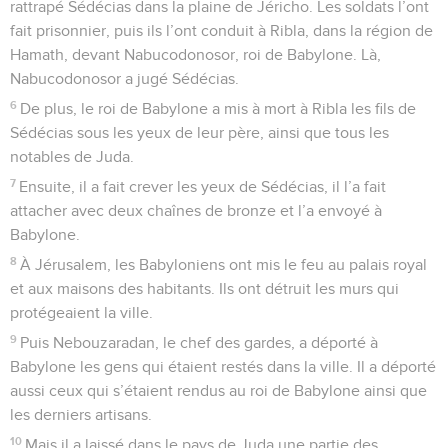
rattrapé Sédécias dans la plaine de Jéricho. Les soldats l’ont
fait prisonnier, puis ils l’ont conduit à Ribla, dans la région de
Hamath, devant Nabucodonosor, roi de Babylone. Là,
Nabucodonosor a jugé Sédécias.
6
De plus, le roi de Babylone a mis à mort à Ribla les fils de
Sédécias sous les yeux de leur père, ainsi que tous les
notables de Juda.
7
Ensuite, il a fait crever les yeux de Sédécias, il l’a fait
attacher avec deux chaînes de bronze et l’a envoyé à
Babylone.
8
À Jérusalem, les Babyloniens ont mis le feu au palais royal
et aux maisons des habitants. Ils ont détruit les murs qui
protégeaient la ville.
9
Puis Nebouzaradan, le chef des gardes, a déporté à
Babylone les gens qui étaient restés dans la ville. Il a déporté
aussi ceux qui s’étaient rendus au roi de Babylone ainsi que
les derniers artisans.
10
Mais il a laissé dans le pays de Juda une partie des