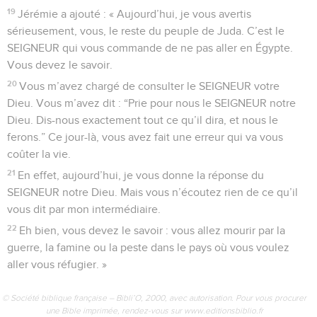
19
Jérémie a ajouté : « Aujourd’hui, je vous avertis
sérieusement, vous, le reste du peuple de Juda. C’est le
SEIGNEUR qui vous commande de ne pas aller en Égypte.
Vous devez le savoir.
20
Vous m’avez chargé de consulter le SEIGNEUR votre
Dieu. Vous m’avez dit : “Prie pour nous le SEIGNEUR notre
Dieu. Dis-nous exactement tout ce qu’il dira, et nous le
ferons.” Ce jour-là, vous avez fait une erreur qui va vous
coûter la vie.
21
En effet, aujourd’hui, je vous donne la réponse du
SEIGNEUR notre Dieu. Mais vous n’écoutez rien de ce qu’il
vous dit par mon intermédiaire.
22
Eh bien, vous devez le savoir : vous allez mourir par la
guerre, la famine ou la peste dans le pays où vous voulez
aller vous réfugier. »
© Société biblique française – Bibli’O, 2000, avec autorisation. Pour vous procurer
une Bible imprimée, rendez-vous sur www.editionsbiblio.fr