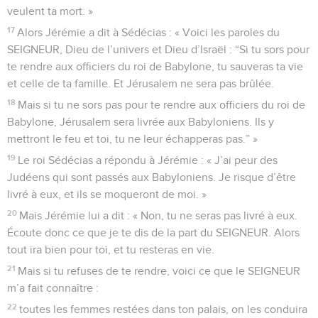
veulent ta mort. »
17
Alors Jérémie a dit à Sédécias : « Voici les paroles du
SEIGNEUR, Dieu de l’univers et Dieu d’Israël : “Si tu sors pour
te rendre aux officiers du roi de Babylone, tu sauveras ta vie
et celle de ta famille. Et Jérusalem ne sera pas brûlée.
18
Mais si tu ne sors pas pour te rendre aux officiers du roi de
Babylone, Jérusalem sera livrée aux Babyloniens. Ils y
mettront le feu et toi, tu ne leur échapperas pas.” »
19
Le roi Sédécias a répondu à Jérémie : « J’ai peur des
Judéens qui sont passés aux Babyloniens. Je risque d’être
livré à eux, et ils se moqueront de moi. »
20
Mais Jérémie lui a dit : « Non, tu ne seras pas livré à eux.
Écoute donc ce que je te dis de la part du SEIGNEUR. Alors
tout ira bien pour toi, et tu resteras en vie.
21
Mais si tu refuses de te rendre, voici ce que le SEIGNEUR
m’a fait connaître :
22
toutes les femmes restées dans ton palais, on les conduira