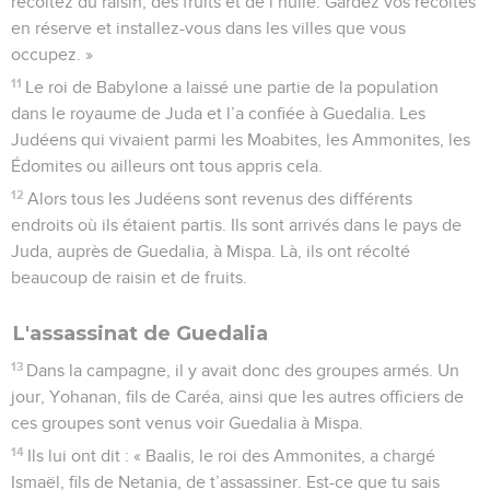
récoltez du raisin, des fruits et de l’huile. Gardez vos récoltes
en réserve et installez-vous dans les villes que vous
occupez. »
11
Le roi de Babylone a laissé une partie de la population
dans le royaume de Juda et l’a confiée à Guedalia. Les
Judéens qui vivaient parmi les Moabites, les Ammonites, les
Édomites ou ailleurs ont tous appris cela.
12
Alors tous les Judéens sont revenus des différents
endroits où ils étaient partis. Ils sont arrivés dans le pays de
Juda, auprès de Guedalia, à Mispa. Là, ils ont récolté
beaucoup de raisin et de fruits.
L'assassinat de Guedalia
13
Dans la campagne, il y avait donc des groupes armés. Un
jour, Yohanan, fils de Caréa, ainsi que les autres officiers de
ces groupes sont venus voir Guedalia à Mispa.
14
Ils lui ont dit : « Baalis, le roi des Ammonites, a chargé
Ismaël, fils de Netania, de t’assassiner. Est-ce que tu sais