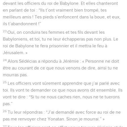
devant les officiers du roi de Babylone. Et elles chanteront
en parlant de toi : “Ils t’ont vraiment bien trompé, tes
meilleurs amis ! Tes pieds s’enfoncent dans la boue, et eux,
ils t’abandonnent !”
23
Oui, on conduira tes femmes et tes fils devant les
Babyloniens, et toi, tu ne leur échapperas pas non plus. Le
roi de Babylone te fera prisonnier et il mettra le feu à
Jérusalem. »
24
Alors Sédécias a répondu à Jérémie : « Personne ne doit
être au courant de ce que nous venons de dire, ainsi tu ne
mourras pas.
25
Les officiers vont sûrement apprendre que j’ai parlé avec
toi. Ils vont te demander ce que nous avons dit ensemble. Ils
vont te dire : “Si tu ne nous caches rien, nous ne te tuerons
pas.”
26
Tu leur répondras : “J’ai demandé avec force au roi de ne
pas me renvoyer chez Yonatan. Sinon je mourrai.” »
27