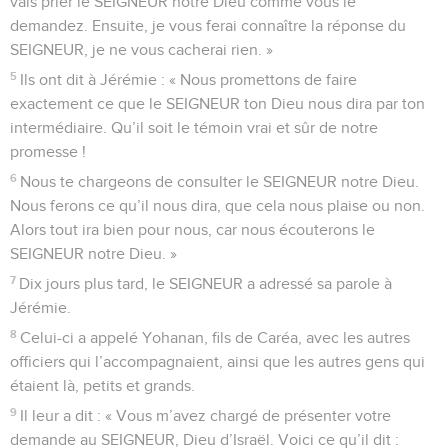
vais prier le SEIGNEUR notre Dieu comme vous le
demandez. Ensuite, je vous ferai connaître la réponse du
SEIGNEUR, je ne vous cacherai rien. »
5
Ils ont dit à Jérémie : « Nous promettons de faire
exactement ce que le SEIGNEUR ton Dieu nous dira par ton
intermédiaire. Qu’il soit le témoin vrai et sûr de notre
promesse !
6
Nous te chargeons de consulter le SEIGNEUR notre Dieu.
Nous ferons ce qu’il nous dira, que cela nous plaise ou non.
Alors tout ira bien pour nous, car nous écouterons le
SEIGNEUR notre Dieu. »
7
Dix jours plus tard, le SEIGNEUR a adressé sa parole à
Jérémie.
8
Celui-ci a appelé Yohanan, fils de Caréa, avec les autres
officiers qui l’accompagnaient, ainsi que les autres gens qui
étaient là, petits et grands.
9
Il leur a dit : « Vous m’avez chargé de présenter votre
demande au SEIGNEUR, Dieu d’Israël. Voici ce qu’il dit :