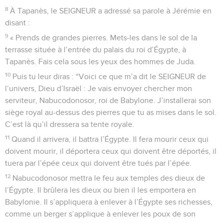
8
À Tapanès, le SEIGNEUR a adressé sa parole à Jérémie en
disant :
9
« Prends de grandes pierres. Mets-les dans le sol de la
terrasse située à l’entrée du palais du roi d’Égypte, à
Tapanès. Fais cela sous les yeux des hommes de Juda.
10
Puis tu leur diras : “Voici ce que m’a dit le SEIGNEUR de
l’univers, Dieu d’Israël : Je vais envoyer chercher mon
serviteur, Nabucodonosor, roi de Babylone. J’installerai son
siège royal au-dessus des pierres que tu as mises dans le sol.
C’est là qu’il dressera sa tente royale.
11
Quand il arrivera, il battra l’Égypte. Il fera mourir ceux qui
doivent mourir, il déportera ceux qui doivent être déportés, il
tuera par l’épée ceux qui doivent être tués par l’épée.
12
Nabucodonosor mettra le feu aux temples des dieux de
l’Égypte. Il brûlera les dieux ou bien il les emportera en
Babylonie. Il s’appliquera à enlever à l’Égypte ses richesses,
comme un berger s’applique à enlever les poux de son