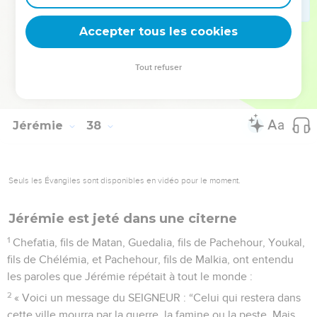
aura du pain dans la ville ! » Ainsi Jérémie est resté dans la
Accepter tous les cookies
cour de garde.
© Société biblique française – Bibli’O, 2000, avec autorisation. Pour vous procurer
Tout refuser
une Bible imprimée, rendez-vous sur www.editionsbiblio.fr
Jérémie
38
Seuls les Évangiles sont disponibles en vidéo pour le moment.
Jérémie est jeté dans une citerne
1
Chefatia, fils de Matan, Guedalia, fils de Pachehour, Youkal,
fils de Chélémia, et Pachehour, fils de Malkia, ont entendu
les paroles que Jérémie répétait à tout le monde :
2
« Voici un message du SEIGNEUR : “Celui qui restera dans
cette ville mourra par la guerre, la famine ou la peste. Mais