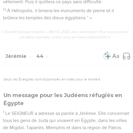
vêtement. Puis il quittera ce pays sans difficulté.
13
À Héliopolis, il brisera les monuments de pierre et il
brûlera les temples des dieux égyptiens.” »
© Société biblique française – Bibli’O, 2000, avec autorisation. Pour vous procurer
une Bible imprimée, rendez-vous sur www.editionsbiblio.fr
Jérémie
44
Seuls les Évangiles sont disponibles en vidéo pour le moment.
Un message pour les Judéens réfugiés en
Égypte
1
Le SEIGNEUR a adressé sa parole à Jérémie. Elle concernait
tous les gens de Juda qui vivaient en Égypte, dans les villes
de Migdol, Tapanès, Memphis et dans la région de Patros.