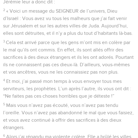
Jérémie leur a donc dit :
2
« Voici un message du SEIGNEUR de l’univers, Dieu
d’Israël : Vous avez vu tous les malheurs que j’ai fait venir
sur Jérusalem et sur les autres villes de Juda. Aujourd’hui,
elles sont détruites, et il n’y a plus du tout d’habitants là-bas.
3
Cela est arrivé parce que les gens m’ont mis en colère par
le mal qu’ils ont commis. En effet, ils sont allés offrir des
sacrifices à des dieux étrangers et ils les ont adorés. Pourtant
ils ne connaissent pas ces dieux-là. D’ailleurs, vous-mêmes
et vos ancêtres, vous ne les connaissiez pas non plus.
4
Et moi, j’ai passé mon temps à vous envoyer tous mes
serviteurs, les prophètes. L’un après l’autre, ils vous ont dit :
“Ne faites pas ces choses horribles que je déteste !”
5
Mais vous n’avez pas écouté, vous n’avez pas tendu
l’oreille. Vous n’avez pas abandonné le mal que vous faisiez,
et vous avez continué à offrir des sacrifices à des dieux
étrangers.
6
Alors j’ai répandu ma violente colère. Elle a brûlé les villes