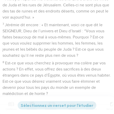
de Juda et les rues de Jérusalem. Celles-ci ne sont plus que
des tas de ruines et des endroits déserts, comme on peut le
voir aujourd’hui. »
7
Jérémie dit encore : « Et maintenant, voici ce que dit le
SEIGNEUR, Dieu de l’univers et Dieu d’Israël : “Vous vous
faites beaucoup de mal à vous-mêmes. Pourquoi ? Est-ce
que vous voulez supprimer les hommes, les femmes, les
jeunes et les bébés du peuple de Juda ? Est-ce que vous
souhaitez qu’il ne reste plus rien de vous ?
8
Est-ce que vous cherchez à provoquer ma colère par vos
actions ? En effet, vous offrez des sacrifices à des dieux
étrangers dans ce pays d’Égypte, où vous êtes venus habiter.
Est-ce que vous désirez vraiment vous faire éliminer et
devenir pour tous les pays du monde un exemple de
malédiction et de honte ?
9
Est-ce que vous avez oublié le mal commis dans le pays de
Juda et dans les rues de Jérusalem ? Ce sont vos parents, les
Contenus
Versions
Commentaires
Strong
Dictionnaire
rois de Juda, les femmes de Salomon, vous-mêmes et vos