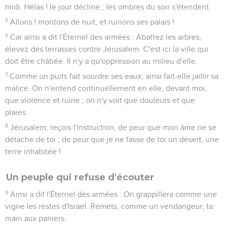
midi. Hélas ! le jour décline ; les ombres du soir s'étendent.
5
Allons ! montons de nuit, et ruinons ses palais !
6
Car ainsi a dit l'Éternel des armées : Abattez les arbres,
élevez des terrasses contre Jérusalem. C'est ici la ville qui
doit être châtiée. Il n'y a qu'oppression au milieu d'elle.
7
Comme un puits fait sourdre ses eaux, ainsi fait-elle jaillir sa
malice. On n'entend continuellement en elle, devant moi,
que violence et ruine ; on n'y voit que douleurs et que
plaies.
8
Jérusalem, reçois l'instruction, de peur que mon âme ne se
détache de toi ; de peur que je ne fasse de toi un désert, une
terre inhabitée !
Un peuple qui refuse d'écouter
9
Ainsi a dit l'Éternel des armées : On grappillera comme une
vigne les restes d'Israël. Remets, comme un vendangeur, ta
main aux paniers.