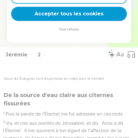
18
Car voici, je t'établis aujourd'hui comme une ville forte,
comme une colonne de fer, et comme une muraille d'airain
Accepter tous les cookies
contre tout le pays : contre les rois de Juda, contre ses chefs,
contre ses sacrificateurs et contre le peuple du pays.
Tout refuser
19
Ils combattront contre toi, mais ne pourront te vaincre ; car
je suis avec toi, dit l'Éternel, pour te délivrer.
Jérémie
2
Seuls les Évangiles sont disponibles en vidéo pour le moment.
De la source d'eau claire aux citernes
fissurées
1
Puis la parole de l'Éternel me fut adressée en ces mots :
2
Va, et crie aux oreilles de Jérusalem, et dis : Ainsi a dit
l'Éternel : Il me souvient à ton égard de l'affection de ta
jeunesse, de l'amour de tes fiançailles, quand tu me suivais