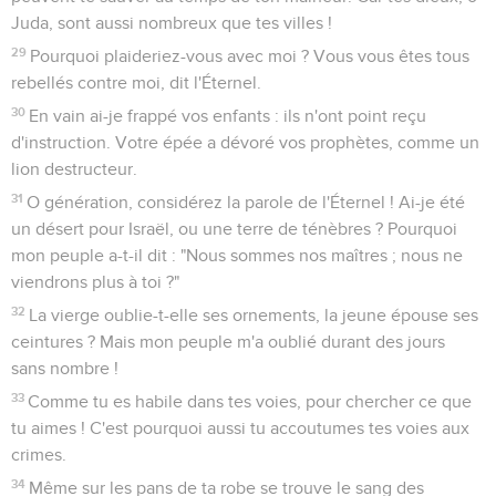
Juda, sont aussi nombreux que tes villes !
29
Pourquoi plaideriez-vous avec moi ? Vous vous êtes tous
rebellés contre moi, dit l'Éternel.
30
En vain ai-je frappé vos enfants : ils n'ont point reçu
d'instruction. Votre épée a dévoré vos prophètes, comme un
lion destructeur.
31
O génération, considérez la parole de l'Éternel ! Ai-je été
un désert pour Israël, ou une terre de ténèbres ? Pourquoi
mon peuple a-t-il dit : "Nous sommes nos maîtres ; nous ne
viendrons plus à toi ?"
32
La vierge oublie-t-elle ses ornements, la jeune épouse ses
ceintures ? Mais mon peuple m'a oublié durant des jours
sans nombre !
33
Comme tu es habile dans tes voies, pour chercher ce que
tu aimes ! C'est pourquoi aussi tu accoutumes tes voies aux
crimes.
34
Même sur les pans de ta robe se trouve le sang des