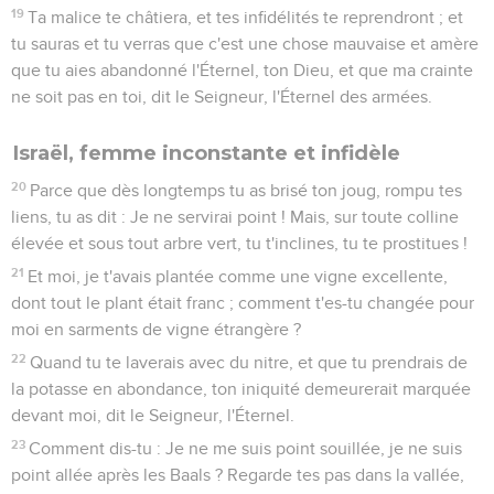
19
Ta malice te châtiera, et tes infidélités te reprendront ; et
tu sauras et tu verras que c'est une chose mauvaise et amère
que tu aies abandonné l'Éternel, ton Dieu, et que ma crainte
ne soit pas en toi, dit le Seigneur, l'Éternel des armées.
Israël, femme inconstante et infidèle
20
Parce que dès longtemps tu as brisé ton joug, rompu tes
liens, tu as dit : Je ne servirai point ! Mais, sur toute colline
élevée et sous tout arbre vert, tu t'inclines, tu te prostitues !
21
Et moi, je t'avais plantée comme une vigne excellente,
dont tout le plant était franc ; comment t'es-tu changée pour
moi en sarments de vigne étrangère ?
22
Quand tu te laverais avec du nitre, et que tu prendrais de
la potasse en abondance, ton iniquité demeurerait marquée
devant moi, dit le Seigneur, l'Éternel.
23
Comment dis-tu : Je ne me suis point souillée, je ne suis
point allée après les Baals ? Regarde tes pas dans la vallée,