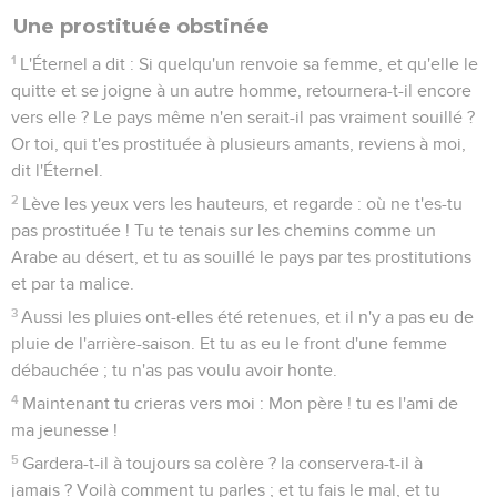
Une prostituée obstinée
1
L'Éternel a dit : Si quelqu'un renvoie sa femme, et qu'elle le
quitte et se joigne à un autre homme, retournera-t-il encore
vers elle ? Le pays même n'en serait-il pas vraiment souillé ?
Or toi, qui t'es prostituée à plusieurs amants, reviens à moi,
dit l'Éternel.
2
Lève les yeux vers les hauteurs, et regarde : où ne t'es-tu
pas prostituée ! Tu te tenais sur les chemins comme un
Arabe au désert, et tu as souillé le pays par tes prostitutions
et par ta malice.
3
Aussi les pluies ont-elles été retenues, et il n'y a pas eu de
pluie de l'arrière-saison. Et tu as eu le front d'une femme
débauchée ; tu n'as pas voulu avoir honte.
4
Maintenant tu crieras vers moi : Mon père ! tu es l'ami de
ma jeunesse !
5
Gardera-t-il à toujours sa colère ? la conservera-t-il à
jamais ? Voilà comment tu parles ; et tu fais le mal, et tu