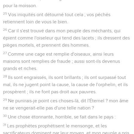
pour la moisson.
25
Vos iniquités ont détourné tout cela ; vos péchés
retiennent loin de vous le bien.
26
Car il s'est trouvé dans mon peuple des méchants, qui
épient comme l'oiseleur qui tend des lacets ; ils dressent des
pièges mortels, et prennent des hommes.
27
Comme une cage est remplie d'oiseaux, ainsi leurs
maisons sont remplies de fraude ; aussi sont-ils devenus
grands et riches.
28
Ils sont engraissés, ils sont brillants ; ils ont surpassé tout
mal, ils ne jugent point la cause, la cause de l'orphelin, et ils
prospèrent ; ils ne font pas droit aux pauvres.
29
Ne punirais-je point ces choses-là, dit l'Éternel ? mon âme
ne se vengerait-elle pas d'une telle nation ?
30
Une chose étonnante, horrible, se fait dans le pays :
31
Les prophètes prophétisent le mensonge, et les
sacrificateurs dominent par leur moyen, et mon peuple a pris