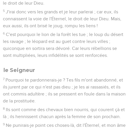
le droit de leur Dieu.
5
J'irai donc vers les grands et je leur parlerai ; car eux, ils
connaissent la voie de l'Éternel, le droit de leur Dieu. Mais,
eux aussi, ils ont brisé le joug, rompu les liens !
6
C'est pourquoi le lion de la forêt les tue ; le loup du désert
les ravage ; le léopard est au guet contre leurs villes ;
quiconque en sortira sera dévoré. Car leurs rébellions se
sont multipliées, leurs infidélités se sont renforcées.
le Seigneur
7
Pourquoi te pardonnerais-je ? Tes fils m'ont abandonné, et
ils jurent par ce qui n'est pas dieu ; je les ai rassasiés, et ils
ont commis adultère ; ils se pressent en foule dans la maison
de la prostituée.
8
Ils sont comme des chevaux bien nourris, qui courent çà et
là ; ils hennissent chacun après la femme de son prochain.
9
Ne punirais-je point ces choses-là, dit l'Éternel, et mon âme