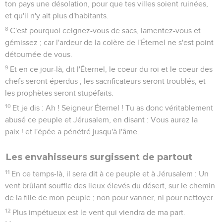
ton pays une désolation, pour que tes villes soient ruinées,
et qu'il n'y ait plus d'habitants.
8
C'est pourquoi ceignez-vous de sacs, lamentez-vous et
gémissez ; car l'ardeur de la colère de l'Éternel ne s'est point
détournée de vous.
9
Et en ce jour-là, dit l'Éternel, le coeur du roi et le coeur des
chefs seront éperdus ; les sacrificateurs seront troublés, et
les prophètes seront stupéfaits.
10
Et je dis : Ah ! Seigneur Éternel ! Tu as donc véritablement
abusé ce peuple et Jérusalem, en disant : Vous aurez la
paix ! et l'épée a pénétré jusqu'à l'âme.
Les envahisseurs surgissent de partout
11
En ce temps-là, il sera dit à ce peuple et à Jérusalem : Un
vent brûlant souffle des lieux élevés du désert, sur le chemin
de la fille de mon peuple ; non pour vanner, ni pour nettoyer.
12
Plus impétueux est le vent qui viendra de ma part.