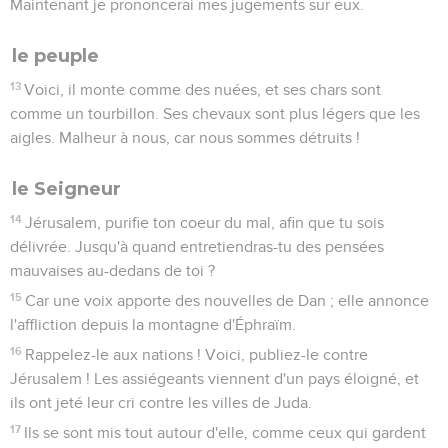
Maintenant je prononcerai mes jugements sur eux.
le peuple
13
Voici, il monte comme des nuées, et ses chars sont
comme un tourbillon. Ses chevaux sont plus légers que les
aigles. Malheur à nous, car nous sommes détruits !
le Seigneur
14
Jérusalem, purifie ton coeur du mal, afin que tu sois
délivrée. Jusqu'à quand entretiendras-tu des pensées
mauvaises au-dedans de toi ?
15
Car une voix apporte des nouvelles de Dan ; elle annonce
l'affliction depuis la montagne d'Éphraïm.
16
Rappelez-le aux nations ! Voici, publiez-le contre
Jérusalem ! Les assiégeants viennent d'un pays éloigné, et
ils ont jeté leur cri contre les villes de Juda.
17
Ils se sont mis tout autour d'elle, comme ceux qui gardent