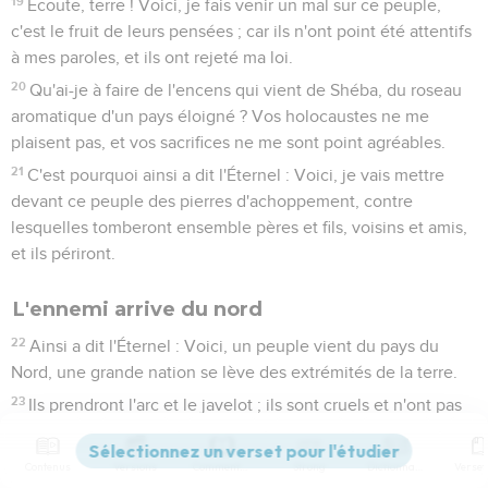
19
Écoute, terre ! Voici, je fais venir un mal sur ce peuple,
c'est le fruit de leurs pensées ; car ils n'ont point été attentifs
à mes paroles, et ils ont rejeté ma loi.
20
Qu'ai-je à faire de l'encens qui vient de Shéba, du roseau
aromatique d'un pays éloigné ? Vos holocaustes ne me
plaisent pas, et vos sacrifices ne me sont point agréables.
21
C'est pourquoi ainsi a dit l'Éternel : Voici, je vais mettre
devant ce peuple des pierres d'achoppement, contre
lesquelles tomberont ensemble pères et fils, voisins et amis,
et ils périront.
L'ennemi arrive du nord
22
Ainsi a dit l'Éternel : Voici, un peuple vient du pays du
Nord, une grande nation se lève des extrémités de la terre.
23
Ils prendront l'arc et le javelot ; ils sont cruels et n'ont pas
de pitié ; leur voix gronde comme la mer, et, montés sur des
chevaux, ils sont rangés comme un seul homme en bataille
Contenus
Versions
Commentaires
Strong
Dictionnaire
contre toi, fille de Sion !