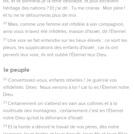
fils, et te donnerai-je la terre désirable, le plus excellent
héritage des nations ? Et j'ai dit : Tu me crieras : Mon père !
et tu ne te détourneras plus de moi.
20
Mais, comme une femme est infidèle à son compagnon,
ainsi vous m'avez été infidèles, maison d'Israël, dit l'Éternel.
21
Une voix se fait entendre sur les lieux élevés : ce sont les
pleurs, les supplications des enfants d'Israël ; car ils ont
perverti leur voie, ils ont oublié l'Éternel leur Dieu.
le peuple
22
Convertissez-vous, enfants rebelles ! Je guérirai vos
infidélités. Dites : Nous venons à toi ! car tu es l'Éternel notre
Dieu.
23
Certainement on s'attend en vain aux collines et à la
multitude des montagnes ; certainement c'est en l'Éternel
notre Dieu qu'est la délivrance d'Israël.
24
Et la honte a dévoré le travail de nos pères, dès notre
jeunesse, leurs brebis et leurs boeufs, leurs fils et leurs filles.