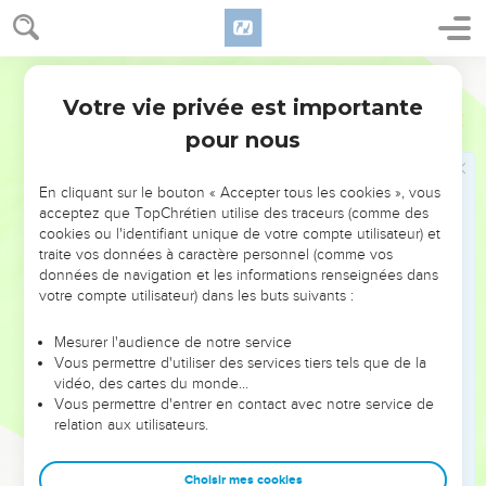
parole pour l'exécuter.
13
Et la parole de l'Éternel me fut adressée une seconde fois,
Ostervald
disant : Que vois-tu ? Je répondis : Je vois une chaudière
bouillante, du côté du Nord.
Votre vie privée est importante
Jérémie
1
14
Et l'Éternel me dit : C'est du Nord que le mal se déchaînera
pour nous
sur tous les habitants du pays.
15
Car voici, je vais appeler toutes les tribus des royaumes du
En cliquant sur le bouton « Accepter tous les cookies », vous
acceptez que TopChrétien utilise des traceurs (comme des
Nord, dit l'Éternel ; ils viendront et mettront chacun leur
cookies ou l'identifiant unique de votre compte utilisateur) et
trône à l'entrée des portes de Jérusalem, et contre toutes
traite vos données à caractère personnel (comme vos
ses murailles à l'entour, et contre toutes les villes de Juda.
données de navigation et les informations renseignées dans
votre compte utilisateur) dans les buts suivants :
16
Et je prononcerai mes jugements contre eux, à cause de
toute leur méchanceté, parce qu'ils m'ont abandonné et ont
Mesurer l'audience de notre service
offert des parfums à d'autres dieux et se sont prosternés
Vous permettre d'utiliser des services tiers tels que de la
devant l'ouvrage de leurs mains.
vidéo, des cartes du monde…
Vous permettre d'entrer en contact avec notre service de
17
Toi donc, ceins tes reins, lève-toi, et dis-leur tout ce que je
relation aux utilisateurs.
te commanderai. Ne tremble pas devant eux, de peur que je
ne te mette en pièces en leur présence.
Choisir mes cookies