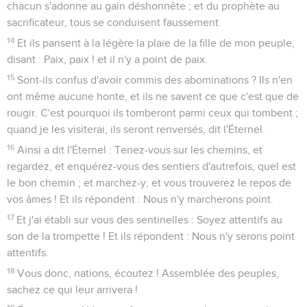
chacun s'adonne au gain déshonnête ; et du prophète au
sacrificateur, tous se conduisent faussement.
14
Et ils pansent à la légère la plaie de la fille de mon peuple,
disant : Paix, paix ! et il n'y a point de paix.
15
Sont-ils confus d'avoir commis des abominations ? Ils n'en
ont même aucune honte, et ils ne savent ce que c'est que de
rougir. C'est pourquoi ils tomberont parmi ceux qui tombent ;
quand je les visiterai, ils seront renversés, dit l'Éternel.
16
Ainsi a dit l'Éternel : Tenez-vous sur les chemins, et
regardez, et enquérez-vous des sentiers d'autrefois, quel est
le bon chemin ; et marchez-y, et vous trouverez le repos de
vos âmes ! Et ils répondent : Nous n'y marcherons point.
17
Et j'ai établi sur vous des sentinelles : Soyez attentifs au
son de la trompette ! Et ils répondent : Nous n'y serons point
attentifs.
18
Vous donc, nations, écoutez ! Assemblée des peuples,
sachez ce qui leur arrivera !