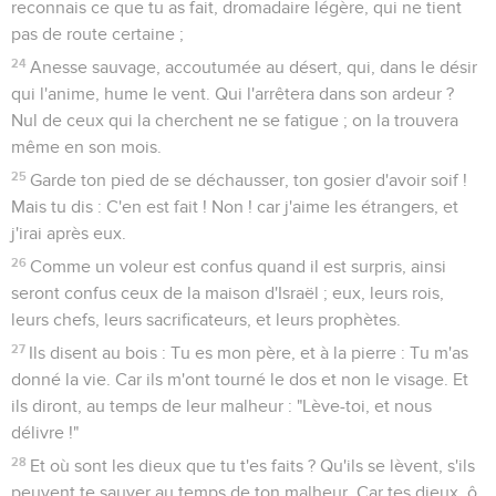
reconnais ce que tu as fait, dromadaire légère, qui ne tient
pas de route certaine ;
24
Anesse sauvage, accoutumée au désert, qui, dans le désir
qui l'anime, hume le vent. Qui l'arrêtera dans son ardeur ?
Nul de ceux qui la cherchent ne se fatigue ; on la trouvera
même en son mois.
25
Garde ton pied de se déchausser, ton gosier d'avoir soif !
Mais tu dis : C'en est fait ! Non ! car j'aime les étrangers, et
j'irai après eux.
26
Comme un voleur est confus quand il est surpris, ainsi
seront confus ceux de la maison d'Israël ; eux, leurs rois,
leurs chefs, leurs sacrificateurs, et leurs prophètes.
27
Ils disent au bois : Tu es mon père, et à la pierre : Tu m'as
donné la vie. Car ils m'ont tourné le dos et non le visage. Et
ils diront, au temps de leur malheur : "Lève-toi, et nous
délivre !"
28
Et où sont les dieux que tu t'es faits ? Qu'ils se lèvent, s'ils
peuvent te sauver au temps de ton malheur. Car tes dieux, ô