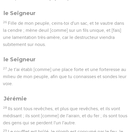
le Seigneur
26
Fille de mon peuple, ceins-toi d'un sac, et te vautre dans
la cendre ; mène deuil [comme] sur un fils unique, et [fais]
une lamentation très-amère, car le destructeur viendra
subitement sur nous.
le Seigneur
27
Je t'ai établi [comme] une place forte et une forteresse au
milieu de mon peuple, afin que tu connaisses et sondes leur
voie.
Jérémie
28
Ils sont tous revêches, et plus que revêches, et ils vont
médisant ; ils sont [comme] de l'airain, et du fer ; ils sont tous
des gens qui se perdent l'un l'autre.
29
Le soufflet est brûlé, le plomb est consumé par le feu, le