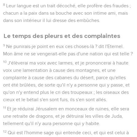
8
Leur langue est un trait décoché, elle profère des fraudes ;
chacun a la paix dans sa bouche avec son intime ami, mais
dans son intérieur il lui dresse des embûches.
Le temps des pleurs et des complaintes
9
Ne punirais-je point en eux ces choses-là ? dit l'Eternel.
Mon âme ne se vengerait-elle pas d'une nation qui est telle ?
10
J'élèverai ma voix avec larmes, et je prononcerai à haute
voix une lamentation à cause des montagnes, et une
complainte à cause des cabanes du désert, parce qu'elles
ont été brûlées, de sorte qu'il n'y a personne qui y passe, et
qu'on n'y entend plus le cri des troupeaux ; les oiseaux des
cieux et le bétail s'en sont fuis, ils s'en sont allés.
11
Et je réduirai Jérusalem en monceaux de ruines, elle sera
une retraite de dragons, et je détruirai les villes de Juda,
tellement qu'il n'y aura personne qui y habite.
12
Qui est l'homme sage qui entende ceci, et qui est celui à