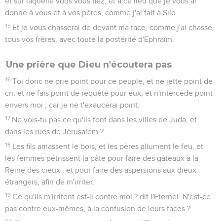
et sur laquelle vous vous fiez, et à ce lieu que je vous ai
donné à vous et à vos pères, comme j'ai fait à Silo.
15
Et je vous chasserai de devant ma face, comme j'ai chassé
tous vos frères, avec toute la postérité d'Ephraïm.
Une prière que Dieu n'écoutera pas
16
Toi donc ne prie point pour ce peuple, et ne jette point de
cri, et ne fais point de requête pour eux, et n'intercède point
envers moi ; car je ne t'exaucerai point.
17
Ne vois-tu pas ce qu'ils font dans les villes de Juda, et
dans les rues de Jérusalem ?
18
Les fils amassent le bois, et les pères allument le feu, et
les femmes pétrissent la pâte pour faire des gâteaux à la
Reine des cieux ; et pour faire des aspersions aux dieux
étrangers, afin de m'irriter.
19
Ce qu'ils m'irritent est-il contre moi ? dit l'Eternel. N'est-ce
pas contre eux-mêmes, à la confusion de leurs faces ?