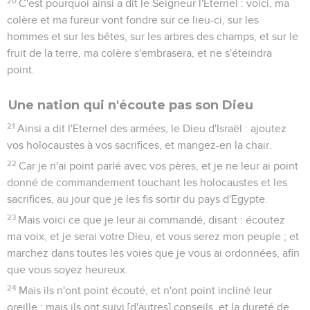
20
C'est pourquoi ainsi a dit le Seigneur l'Eternel : voici, ma
colère et ma fureur vont fondre sur ce lieu-ci, sur les
hommes et sur les bêtes, sur les arbres des champs, et sur le
fruit de la terre, ma colère s'embrasera, et ne s'éteindra
point.
Une nation qui n'écoute pas son Dieu
21
Ainsi a dit l'Eternel des armées, le Dieu d'Israël : ajoutez
vos holocaustes à vos sacrifices, et mangez-en la chair.
22
Car je n'ai point parlé avec vos pères, et je ne leur ai point
donné de commandement touchant les holocaustes et les
sacrifices, au jour que je les fis sortir du pays d'Egypte.
23
Mais voici ce que je leur ai commandé, disant : écoutez
ma voix, et je serai votre Dieu, et vous serez mon peuple ; et
marchez dans toutes les voies que je vous ai ordonnées, afin
que vous soyez heureux.
24
Mais ils n'ont point écouté, et n'ont point incliné leur
oreille ; mais ils ont suivi [d'autres] conseils, et la dureté de