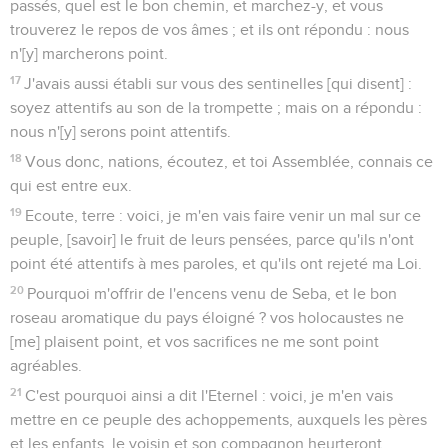
passés, quel est le bon chemin, et marchez-y, et vous
trouverez le repos de vos âmes ; et ils ont répondu : nous
n'[y] marcherons point.
17
J'avais aussi établi sur vous des sentinelles [qui disent] :
soyez attentifs au son de la trompette ; mais on a répondu :
nous n'[y] serons point attentifs.
18
Vous donc, nations, écoutez, et toi Assemblée, connais ce
qui est entre eux.
19
Ecoute, terre : voici, je m'en vais faire venir un mal sur ce
peuple, [savoir] le fruit de leurs pensées, parce qu'ils n'ont
point été attentifs à mes paroles, et qu'ils ont rejeté ma Loi.
20
Pourquoi m'offrir de l'encens venu de Seba, et le bon
roseau aromatique du pays éloigné ? vos holocaustes ne
[me] plaisent point, et vos sacrifices ne me sont point
agréables.
21
C'est pourquoi ainsi a dit l'Eternel : voici, je m'en vais
mettre en ce peuple des achoppements, auxquels les pères
et les enfants, le voisin et son compagnon heurteront