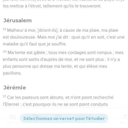
les mettrai à l'étroit, tellement qu'ils le trouveront.
Jérusalem
19
Malheur à moi, [diront-ils], à cause de ma plaie, ma plaie
est douloureuse. Mais moi j'ai dit : quoi qu'il en soit, c'est une
maladie qu'il faut que je souffre.
20
Ma tente est gâtée ; tous mes cordages sont rompus ; mes
enfants sont sortis d'auprès de moi, et ne sont plus ; il n'y a
plus personne qui dresse ma tente, et qui élève mes
pavillons.
Jérémie
21
Car les pasteurs sont abrutis, et n'ont point recherché
l'Eternel ; c'est pourquoi ils ne se sont point conduits
sagement, et tous leurs pâturages ont été dissipés.
22
Voici, un bruit de certaines nouvelles est venu, avec une
Contenus
Versions
Commentaires
Strong
Dictionnaire
grande émotion de devers le pays d'Aquilon, pour ravager