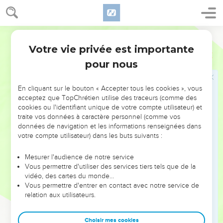
24
Et ils n'ont point dit en leur coeur : craignons maintenant
l'Eternel notre Dieu, qui nous donne la pluie de la première
et de la dernière saison, [et qui] nous garde les semaines
Martin
ordonnées pour la moisson.
Votre vie privée est importante
Jérémie
5
25
Vos iniquités ont détourné ces choses, et vos péchés ont
pour nous
empêché qu'il ne vous arrivât du bien.
26
Car il s'est trouvé dans mon peuple des méchants qui sont
En cliquant sur le bouton « Accepter tous les cookies », vous
aux aguets, comme celui qui tend des pièges, ils posent une
acceptez que TopChrétien utilise des traceurs (comme des
cookies ou l'identifiant unique de votre compte utilisateur) et
machine de perdition pour y prendre les hommes.
traite vos données à caractère personnel (comme vos
27
Comme la cage est remplie d'oiseaux, ainsi leurs maisons
données de navigation et les informations renseignées dans
[sont] remplies de fraude, et par ce moyen ils se sont
votre compte utilisateur) dans les buts suivants :
agrandis et enrichis.
Mesurer l'audience de notre service
28
Ils sont engraissés et parés ; même ils ont surpassé les
Vous permettre d'utiliser des services tiers tels que de la
actions des méchants ; ils ne font justice à personne, non
vidéo, des cartes du monde…
Vous permettre d'entrer en contact avec notre service de
pas même à l'orphelin, et ils prospèrent, et ne font point droit
relation aux utilisateurs.
aux pauvres.
29
Ne punirais-je point ces choses-là, dit l'Eternel ? et mon
Choisir mes cookies