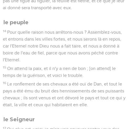
pas une figue au figuier, la feuille est flétrie, et ce que je leur
ai donné sera transporté avec eux.
le peuple
14
Pour quelle raison nous arrêtons-nous ? Assemblez-vous,
et entrons dans les villes fortes, et nous serons là en repos,
car l'Eternel notre Dieu nous a fait taire, et nous a donné à
boire de l'eau de fiel, parce que nous avons péché contre
l'Eternel.
15
On attend la paix, et il n'y a rien de bon ; [on attend] le
temps de la guérison, et voici le trouble.
16
Le ronflement de ses chevaux a été ouï de Dan, et tout le
pays a été ému du bruit des hennissements de ses puissants
chevaux ; ils sont venus et ont dévoré le pays et tout ce qui y
était, la ville et ceux qui habitaient en elle.
le Seigneur
17