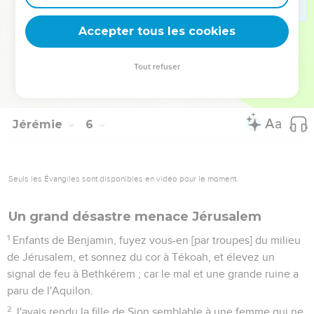
âme ne se vengerait-elle pas d'une nation qui est telle ?
30
Il est arrivé en la terre une chose étonnante, et qui fait
Accepter tous les cookies
horreur :
31
C'est que les Prophètes prophétisent le mensonge, et les
Tout refuser
Sacrificateurs dominent par leur moyen ; et mon peuple a
aimé cela. Que ferez-vous donc quand elle prendra fin ?
Jérémie
6
Seuls les Évangiles sont disponibles en vidéo pour le moment.
Un grand désastre menace Jérusalem
1
Enfants de Benjamin, fuyez vous-en [par troupes] du milieu
de Jérusalem, et sonnez du cor à Tékoah, et élevez un
signal de feu à Bethkérem ; car le mal et une grande ruine a
paru de l'Aquilon.
2
J'avais rendu la fille de Sion semblable à une femme qui ne