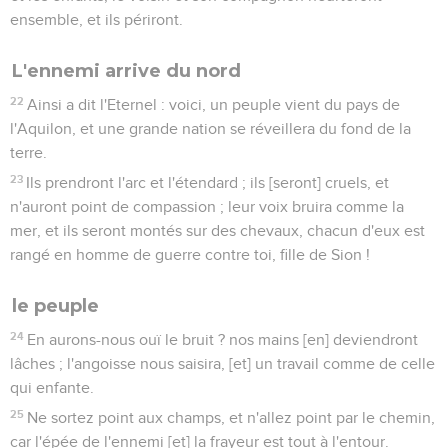
ensemble, et ils périront.
L'ennemi arrive du nord
22
Ainsi a dit l'Eternel : voici, un peuple vient du pays de
l'Aquilon, et une grande nation se réveillera du fond de la
terre.
23
Ils prendront l'arc et l'étendard ; ils [seront] cruels, et
n'auront point de compassion ; leur voix bruira comme la
mer, et ils seront montés sur des chevaux, chacun d'eux est
rangé en homme de guerre contre toi, fille de Sion !
le peuple
24
En aurons-nous ouï le bruit ? nos mains [en] deviendront
lâches ; l'angoisse nous saisira, [et] un travail comme de celle
qui enfante.
25
Ne sortez point aux champs, et n'allez point par le chemin,
car l'épée de l'ennemi [et] la frayeur est tout à l'entour.