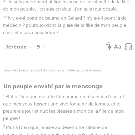
21
Je suis amèrement affligé à cause de la calamité de la fille
de mon peuple, j'en suis en deuil, j'en suis tout désolé.
22
N'y a-t-il point de baume en Galaad ? n'y a-t-il point là de
médecin ? pourquoi donc la plaie de la fille de mon peuple
n'est-elle pas consolidée ?
Jérémie
9
Seuls les Évangiles sont disponibles en vidéo pour le moment.
Un peuple envahi par le mensonge
1
Plût à Dieu que ma tête fût comme un réservoir d'eau, et
que mes yeux fussent une vive fontaine de larmes, et je
pleurerais jour et nuit les blessés à mort de la fille de mon
peuple !
2
Plût à Dieu que j'eusse au désert une cabane de
voyageurs, j'abandonnerais mon peuple, et me retirerais