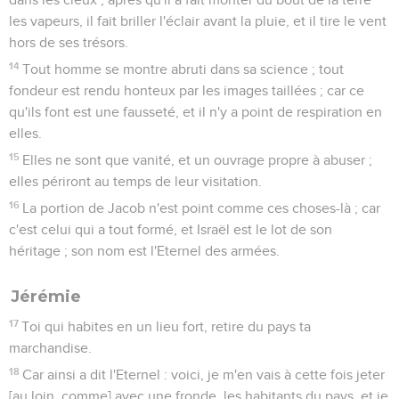
les vapeurs, il fait briller l'éclair avant la pluie, et il tire le vent
hors de ses trésors.
14
Tout homme se montre abruti dans sa science ; tout
fondeur est rendu honteux par les images taillées ; car ce
qu'ils font est une fausseté, et il n'y a point de respiration en
elles.
15
Elles ne sont que vanité, et un ouvrage propre à abuser ;
elles périront au temps de leur visitation.
16
La portion de Jacob n'est point comme ces choses-là ; car
c'est celui qui a tout formé, et Israël est le lot de son
héritage ; son nom est l'Eternel des armées.
Jérémie
17
Toi qui habites en un lieu fort, retire du pays ta
marchandise.
18
Car ainsi a dit l'Eternel : voici, je m'en vais à cette fois jeter
[au loin, comme] avec une fronde, les habitants du pays, et je