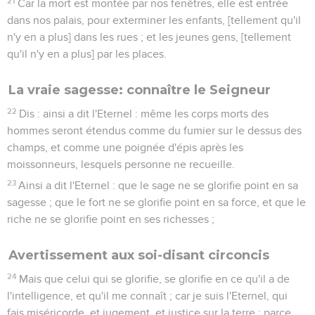
21
Car la mort est montée par nos fenêtres, elle est entrée
dans nos palais, pour exterminer les enfants, [tellement qu'il
n'y en a plus] dans les rues ; et les jeunes gens, [tellement
qu'il n'y en a plus] par les places.
La vraie sagesse: connaître le Seigneur
22
Dis : ainsi a dit l'Eternel : même les corps morts des
hommes seront étendus comme du fumier sur le dessus des
champs, et comme une poignée d'épis après les
moissonneurs, lesquels personne ne recueille.
23
Ainsi a dit l'Eternel : que le sage ne se glorifie point en sa
sagesse ; que le fort ne se glorifie point en sa force, et que le
riche ne se glorifie point en ses richesses ;
Avertissement aux soi-disant circoncis
24
Mais que celui qui se glorifie, se glorifie en ce qu'il a de
l'intelligence, et qu'il me connaît ; car je suis l'Eternel, qui
fais miséricorde, et jugement, et justice sur la terre ; parce