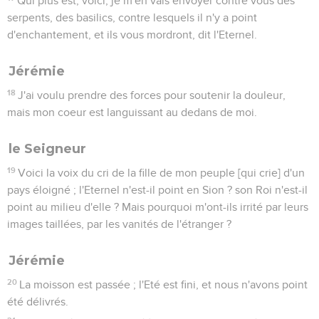
Qui plus est, voici, je m'en vais envoyer contre vous des
serpents, des basilics, contre lesquels il n'y a point
d'enchantement, et ils vous mordront, dit l'Eternel.
Jérémie
18
J'ai voulu prendre des forces pour soutenir la douleur,
mais mon coeur est languissant au dedans de moi.
le Seigneur
19
Voici la voix du cri de la fille de mon peuple [qui crie] d'un
pays éloigné ; l'Eternel n'est-il point en Sion ? son Roi n'est-il
point au milieu d'elle ? Mais pourquoi m'ont-ils irrité par leurs
images taillées, par les vanités de l'étranger ?
Jérémie
20
La moisson est passée ; l'Eté est fini, et nous n'avons point
été délivrés.