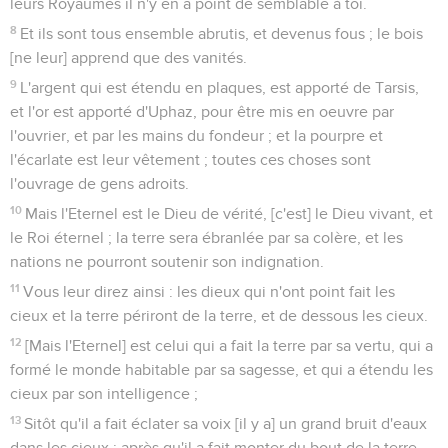
leurs Royaumes il n'y en a point de semblable à toi.
8
Et ils sont tous ensemble abrutis, et devenus fous ; le bois
[ne leur] apprend que des vanités.
9
L'argent qui est étendu en plaques, est apporté de Tarsis,
et l'or est apporté d'Uphaz, pour être mis en oeuvre par
l'ouvrier, et par les mains du fondeur ; et la pourpre et
l'écarlate est leur vêtement ; toutes ces choses sont
l'ouvrage de gens adroits.
10
Mais l'Eternel est le Dieu de vérité, [c'est] le Dieu vivant, et
le Roi éternel ; la terre sera ébranlée par sa colère, et les
nations ne pourront soutenir son indignation.
11
Vous leur direz ainsi : les dieux qui n'ont point fait les
cieux et la terre périront de la terre, et de dessous les cieux.
12
[Mais l'Eternel] est celui qui a fait la terre par sa vertu, qui a
formé le monde habitable par sa sagesse, et qui a étendu les
cieux par son intelligence ;
13
Sitôt qu'il a fait éclater sa voix [il y a] un grand bruit d'eaux
dans les cieux ; après qu'il a fait monter du bout de la terre