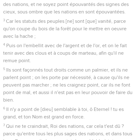
des nations, et ne soyez point épouvantés des signes des
cieux, sous ombre que les nations en sont épouvantées.
3
Car les statuts des peuples [ne] sont [que] vanité, parce
qu'on coupe du bois de la forêt pour le mettre en oeuvre
avec la hache ;
4
Puis on l'embellit avec de l'argent et de l'or, et on le fait
tenir avec des clous et à coups de marteau, afin qu'il ne
remue point.
5
Ils sont façonnés tout droits comme un palmier, et ils ne
parlent point ; on les porte par nécessité, à cause qu'ils ne
peuvent pas marcher ; ne les craignez point, car ils ne font
point de mal, et aussi il n'est pas en leur pouvoir de faire du
bien.
6
Il n'y a point de [dieu] semblable à toi, ô Eternel ! tu es
grand, et ton Nom est grand en force.
7
Qui ne te craindrait, Roi des nations, car cela t'est dû ?
parce qu'entre tous les plus sages des nations, et dans tous