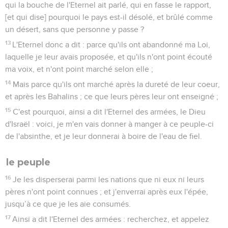
qui la bouche de l'Eternel ait parlé, qui en fasse le rapport,
[et qui dise] pourquoi le pays est-il désolé, et brûlé comme
un désert, sans que personne y passe ?
13
L'Eternel donc a dit : parce qu'ils ont abandonné ma Loi,
laquelle je leur avais proposée, et qu'ils n'ont point écouté
ma voix, et n'ont point marché selon elle ;
14
Mais parce qu'ils ont marché après la dureté de leur coeur,
et après les Bahalins ; ce que leurs pères leur ont enseigné ;
15
C'est pourquoi, ainsi a dit l'Eternel des armées, le Dieu
d'Israël : voici, je m'en vais donner à manger à ce peuple-ci
de l'absinthe, et je leur donnerai à boire de l'eau de fiel.
le peuple
16
Je les disperserai parmi les nations que ni eux ni leurs
pères n'ont point connues ; et j'enverrai après eux l'épée,
jusqu’à ce que je les aie consumés.
17
Ainsi a dit l'Eternel des armées : recherchez, et appelez