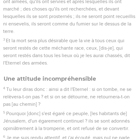
ont aimées, qu'ils ont servies et après lesquelles ils ont
marché ; des choses qu'ils ont recherchées, et devant
lesquelles ils se sont prosternés ; ils ne seront point recueillis
ni ensevelis, ils seront comme du fumier sur le dessus de la
terre.
3
Et la mort sera plus désirable que la vie à tous ceux qui
seront restés de cette méchante race, ceux, [dis-je], qui
seront restés dans tous les lieux où je les aurai chassés, dit
l'Eternel des armées.
Une attitude incompréhensible
4
Tu leur diras donc : ainsi a dit l'Eternel : si on tombe, ne se
relèvera-t-on pas ? et si on se détourne, ne retournera-t-on
pas [au chemin] ?
5
Pourquoi [donc] s'est égaré ce peuple, [les habitants de]
Jérusalem, d'un égarement continuel ? ils se sont adonnés
opiniâtrement à la tromperie, et ont refusé de se convertir.
6
Je me suis rendu attentif, et j'ai écouté, mais nul ne parle