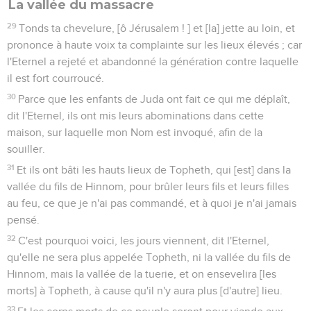
La vallée du massacre
29
Tonds ta chevelure, [ô Jérusalem ! ] et [la] jette au loin, et
prononce à haute voix ta complainte sur les lieux élevés ; car
l'Eternel a rejeté et abandonné la génération contre laquelle
il est fort courroucé.
30
Parce que les enfants de Juda ont fait ce qui me déplaît,
dit l'Eternel, ils ont mis leurs abominations dans cette
maison, sur laquelle mon Nom est invoqué, afin de la
souiller.
31
Et ils ont bâti les hauts lieux de Topheth, qui [est] dans la
vallée du fils de Hinnom, pour brûler leurs fils et leurs filles
au feu, ce que je n'ai pas commandé, et à quoi je n'ai jamais
pensé.
32
C'est pourquoi voici, les jours viennent, dit l'Eternel,
qu'elle ne sera plus appelée Topheth, ni la vallée du fils de
Hinnom, mais la vallée de la tuerie, et on ensevelira [les
morts] à Topheth, à cause qu'il n'y aura plus [d'autre] lieu.
33