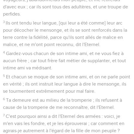
d'avec eux ; car ils sont tous des adultères, et une troupe de
perfides.
3
Ils ont tendu leur langue, [qui leur a été comme] leur arc
pour décocher le mensonge, et ils se sont renforcés dans la
terre contre la fidélité, parce qu'ils sont allés de malice en
malice, et ne m'ont point reconnu, dit l'Eternel.
4
Gardez-vous chacun de son intime ami, et ne vous fiez à
aucun frère ; car tout frère fait métier de supplanter, et tout
intime ami va médisant.
5
Et chacun se moque de son intime ami, et on ne parle point
en vérité ; ils ont instruit leur langue à dire le mensonge, ils
se tourmentent extrêmement pour mal faire.
6
Ta demeure est au milieu de la tromperie ; ils refusent à
cause de la tromperie de me reconnaître, dit l'Eternel.
7
C'est pourquoi ainsi a dit l'Eternel des armées : voici, je
m'en vais les fondre, et je les éprouverai ; car comment en
agirais-je autrement à l'égard de la fille de mon peuple ?