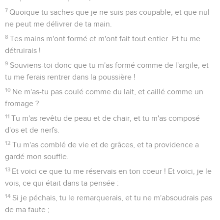
7
Quoique tu saches que je ne suis pas coupable, et que nul
ne peut me délivrer de ta main.
8
Tes mains m'ont formé et m'ont fait tout entier. Et tu me
détruirais !
9
Souviens-toi donc que tu m'as formé comme de l'argile, et
tu me ferais rentrer dans la poussière !
10
Ne m'as-tu pas coulé comme du lait, et caillé comme un
fromage ?
11
Tu m'as revêtu de peau et de chair, et tu m'as composé
d'os et de nerfs.
12
Tu m'as comblé de vie et de grâces, et ta providence a
gardé mon souffle.
13
Et voici ce que tu me réservais en ton coeur ! Et voici, je le
vois, ce qui était dans ta pensée :
14
Si je péchais, tu le remarquerais, et tu ne m'absoudrais pas
de ma faute ;