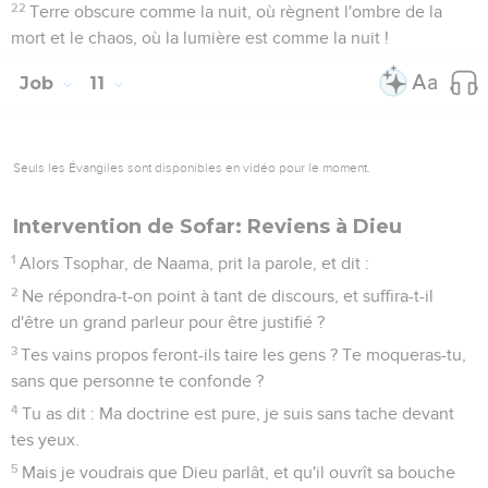
22
Terre obscure comme la nuit, où règnent l'ombre de la
mort et le chaos, où la lumière est comme la nuit !
Job
11
Seuls les Évangiles sont disponibles en vidéo pour le moment.
Intervention de Sofar: Reviens à Dieu
1
Alors Tsophar, de Naama, prit la parole, et dit :
2
Ne répondra-t-on point à tant de discours, et suffira-t-il
d'être un grand parleur pour être justifié ?
3
Tes vains propos feront-ils taire les gens ? Te moqueras-tu,
sans que personne te confonde ?
4
Tu as dit : Ma doctrine est pure, je suis sans tache devant
tes yeux.
5
Mais je voudrais que Dieu parlât, et qu'il ouvrît sa bouche