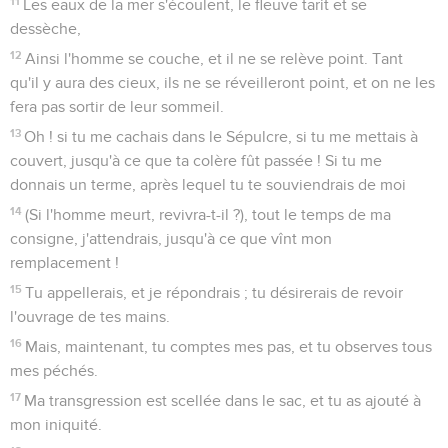
11
Les eaux de la mer s'écoulent, le fleuve tarit et se
dessèche,
12
Ainsi l'homme se couche, et il ne se relève point. Tant
qu'il y aura des cieux, ils ne se réveilleront point, et on ne les
fera pas sortir de leur sommeil.
13
Oh ! si tu me cachais dans le Sépulcre, si tu me mettais à
couvert, jusqu'à ce que ta colère fût passée ! Si tu me
donnais un terme, après lequel tu te souviendrais de moi
14
(Si l'homme meurt, revivra-t-il ?), tout le temps de ma
consigne, j'attendrais, jusqu'à ce que vînt mon
remplacement !
15
Tu appellerais, et je répondrais ; tu désirerais de revoir
l'ouvrage de tes mains.
16
Mais, maintenant, tu comptes mes pas, et tu observes tous
mes péchés.
17
Ma transgression est scellée dans le sac, et tu as ajouté à
mon iniquité.