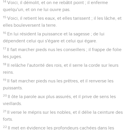
14
Voici, il démolit, et on ne rebâtit point ; il enferme
quelqu'un, et on ne lui ouvre pas.
15
Voici, il retient les eaux, et elles tarissent ; il les lâche, et
elles bouleversent la terre.
16
En lui résident la puissance et la sagesse ; de lui
dépendent celui qui s'égare et celui qui égare.
17
Il fait marcher pieds nus les conseillers ; il frappe de folie
les juges.
18
Il relâche l'autorité des rois, et il serre la corde sur leurs
reins.
19
Il fait marcher pieds nus les prêtres, et il renverse les
puissants.
20
Il ôte la parole aux plus assurés, et il prive de sens les
vieillards.
21
Il verse le mépris sur les nobles, et il délie la ceinture des
forts.
22
Il met en évidence les profondeurs cachées dans les