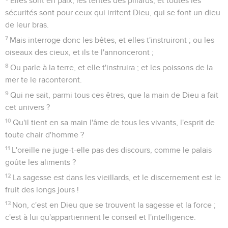
Elles sont en paix, les tentes des pillards, et toutes les
sécurités sont pour ceux qui irritent Dieu, qui se font un dieu
de leur bras.
7
Mais interroge donc les bêtes, et elles t'instruiront ; ou les
oiseaux des cieux, et ils te l'annonceront ;
8
Ou parle à la terre, et elle t'instruira ; et les poissons de la
mer te le raconteront.
9
Qui ne sait, parmi tous ces êtres, que la main de Dieu a fait
cet univers ?
10
Qu'il tient en sa main l'âme de tous les vivants, l'esprit de
toute chair d'homme ?
11
L'oreille ne juge-t-elle pas des discours, comme le palais
goûte les aliments ?
12
La sagesse est dans les vieillards, et le discernement est le
fruit des longs jours !
13
Non, c'est en Dieu que se trouvent la sagesse et la force ;
c'est à lui qu'appartiennent le conseil et l'intelligence.