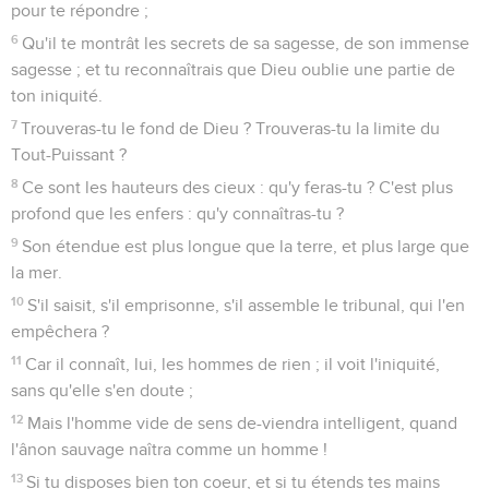
pour te répondre ;
6
Qu'il te montrât les secrets de sa sagesse, de son immense
sagesse ; et tu reconnaîtrais que Dieu oublie une partie de
ton iniquité.
7
Trouveras-tu le fond de Dieu ? Trouveras-tu la limite du
Tout-Puissant ?
8
Ce sont les hauteurs des cieux : qu'y feras-tu ? C'est plus
profond que les enfers : qu'y connaîtras-tu ?
9
Son étendue est plus longue que la terre, et plus large que
la mer.
10
S'il saisit, s'il emprisonne, s'il assemble le tribunal, qui l'en
empêchera ?
11
Car il connaît, lui, les hommes de rien ; il voit l'iniquité,
sans qu'elle s'en doute ;
12
Mais l'homme vide de sens de-viendra intelligent, quand
l'ânon sauvage naîtra comme un homme !
13
Si tu disposes bien ton coeur, et si tu étends tes mains