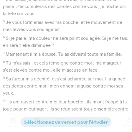
place. J'accumulerais des paroles contre vous ; je hocherais
la tête sur vous ;
5
Je vous fortifierais avec ma bouche, et le mouvement de
mes lèvres vous soulagerait.
6
Si je parle, ma douleur ne sera point soulagée. Si je me tais,
en sera-t-elle diminuée ?
7
Maintenant il m'a épuisé. Tu as dévasté toute ma famille,
8
Tu m'as saisi, et cela témoigne contre moi ; ma maigreur
s'est élevée contre moi, elle m'accuse en face.
9
Sa fureur m'a déchiré, et s'est acharnée sur moi. Il a grincé
des dents contre moi ; mon ennemi aiguise contre moi ses
yeux.
10
Ils ont ouvert contre moi leur bouche ; ils m'ont frappé à la
joue pour m'outrager ; ils se réunissent tous ensemble contre
moi.
11
Dieu m'a livré à l'impie ; il m'a jeté aux mains des
Contenus
Versions
Commentaires
Strong
Dictionnaire
méchants.