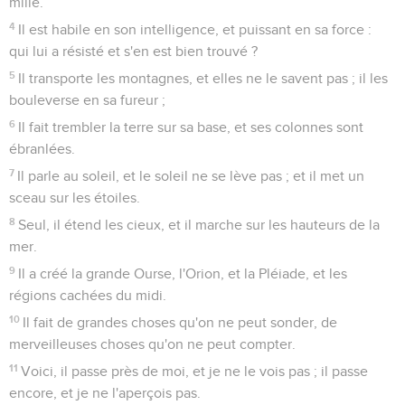
mille.
4
Il est habile en son intelligence, et puissant en sa force :
qui lui a résisté et s'en est bien trouvé ?
5
Il transporte les montagnes, et elles ne le savent pas ; il les
bouleverse en sa fureur ;
6
Il fait trembler la terre sur sa base, et ses colonnes sont
ébranlées.
7
Il parle au soleil, et le soleil ne se lève pas ; et il met un
sceau sur les étoiles.
8
Seul, il étend les cieux, et il marche sur les hauteurs de la
mer.
9
Il a créé la grande Ourse, l'Orion, et la Pléiade, et les
régions cachées du midi.
10
Il fait de grandes choses qu'on ne peut sonder, de
merveilleuses choses qu'on ne peut compter.
11
Voici, il passe près de moi, et je ne le vois pas ; il passe
encore, et je ne l'aperçois pas.