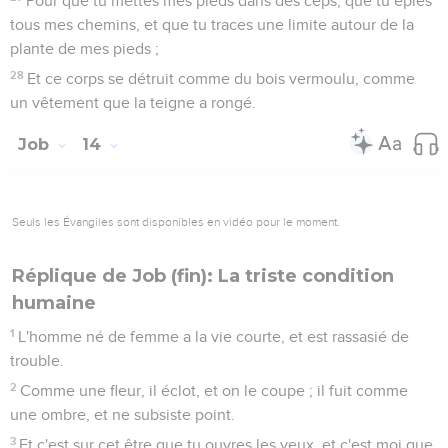
Pour que tu mettes mes pieds dans des ceps, que tu épies
tous mes chemins, et que tu traces une limite autour de la
plante de mes pieds ;
28
Et ce corps se détruit comme du bois vermoulu, comme
un vêtement que la teigne a rongé.
Job
14
Seuls les Évangiles sont disponibles en vidéo pour le moment.
Réplique de Job (fin): La triste condition
humaine
1
L'homme né de femme a la vie courte, et est rassasié de
trouble.
2
Comme une fleur, il éclot, et on le coupe ; il fuit comme
une ombre, et ne subsiste point.
3
Et c'est sur cet être que tu ouvres les yeux, et c'est moi que