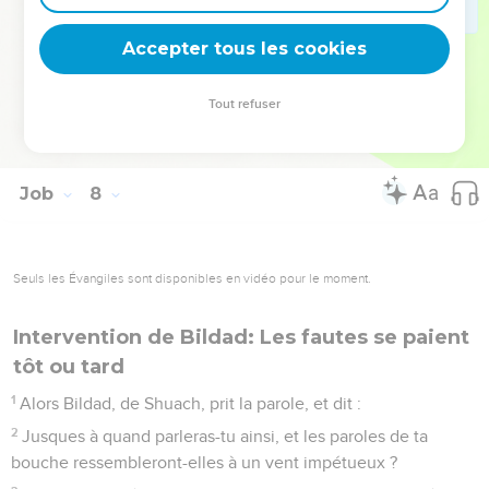
hommes ! Pourquoi m'as-tu mis en butte à tes coups, et suis-
je à charge à moi-même ?
Accepter tous les cookies
21
Et pourquoi ne pardonnes-tu pas mon péché, et ne fais-tu
pas disparaître mon iniquité ? Car je vais maintenant me
Tout refuser
coucher dans la poussière ; tu me chercheras, et je ne serai
plus.
Job
8
Seuls les Évangiles sont disponibles en vidéo pour le moment.
Intervention de Bildad: Les fautes se paient
tôt ou tard
1
Alors Bildad, de Shuach, prit la parole, et dit :
2
Jusques à quand parleras-tu ainsi, et les paroles de ta
bouche ressembleront-elles à un vent impétueux ?