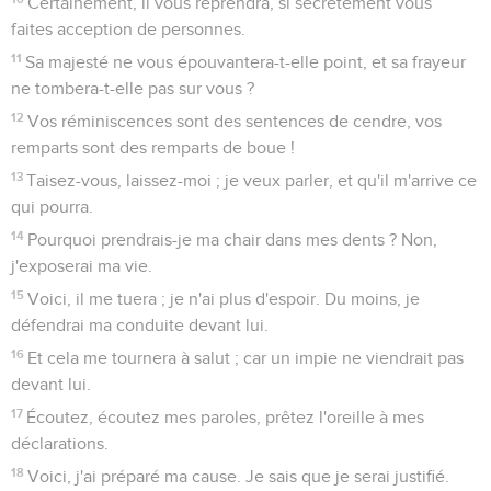
Certainement, il vous reprendra, si secrètement vous
faites acception de personnes.
11
Sa majesté ne vous épouvantera-t-elle point, et sa frayeur
ne tombera-t-elle pas sur vous ?
12
Vos réminiscences sont des sentences de cendre, vos
remparts sont des remparts de boue !
13
Taisez-vous, laissez-moi ; je veux parler, et qu'il m'arrive ce
qui pourra.
14
Pourquoi prendrais-je ma chair dans mes dents ? Non,
j'exposerai ma vie.
15
Voici, il me tuera ; je n'ai plus d'espoir. Du moins, je
défendrai ma conduite devant lui.
16
Et cela me tournera à salut ; car un impie ne viendrait pas
devant lui.
17
Écoutez, écoutez mes paroles, prêtez l'oreille à mes
déclarations.
18
Voici, j'ai préparé ma cause. Je sais que je serai justifié.