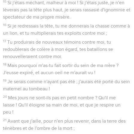
15
Si j'étais méchant, malheur à moi ! Si j'étais juste, je n'en
lèverais pas la tête plus haut, je serais rassasié d'ignominie et
spectateur de ma propre misère.
16
Si je redressais la tête, tu me donnerais la chasse comme à
un lion, et tu multiplierais tes exploits contre moi ;
17
Tu produirais de nouveaux témoins contre moi, tu
redoublerais de colère à mon égard, tes bataillons se
renouvelleraient contre moi.
18
Mais pourquoi m'as-tu fait sortir du sein de ma mère ?
J'eusse expiré, et aucun oeil ne m'aurait vu !
19
Je serais comme n'ayant pas été ; j'aurais été porté du sein
maternel au tombeau !
20
Mes jours ne sont-ils pas en petit nombre ? Qu'il me
laisse ! Qu'il éloigne sa main de moi, et que je respire un
peu !
21
Avant que j'aille, pour n'en plus revenir, dans la terre des
ténèbres et de l'ombre de la mort ;