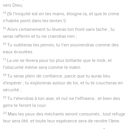
vers Dieu,
14
(Si l'iniquité est en tes mains, éloigne-la, et que le crime
n'habite point dans tes tentes !)
15
Alors certainement tu lèveras ton front sans tache ; tu
seras raffermi et tu ne craindras rien ;
16
Tu oublieras tes peines, tu t'en souviendras comme des
eaux écoulées.
17
La vie se lèvera pour toi plus brillante que le midi, et
l'obscurité même sera comme le matin.
18
Tu seras plein de confiance, parce que tu auras lieu
d'espérer ; tu exploreras autour de toi, et tu te coucheras en
sécurité ;
19
Tu t'étendras à ton aise, et nul ne t'effraiera ; et bien des
gens te feront la cour.
20
Mais les yeux des méchants seront consumés ; tout refuge
leur sera ôté, et toute leur espérance sera de rendre l'âme.