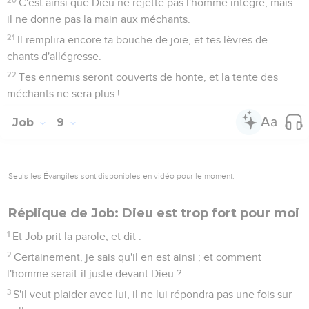
C'est ainsi que Dieu ne rejette pas l'homme intègre, mais
il ne donne pas la main aux méchants.
21
Il remplira encore ta bouche de joie, et tes lèvres de
chants d'allégresse.
22
Tes ennemis seront couverts de honte, et la tente des
méchants ne sera plus !
Job
9
Seuls les Évangiles sont disponibles en vidéo pour le moment.
Réplique de Job: Dieu est trop fort pour moi
1
Et Job prit la parole, et dit :
2
Certainement, je sais qu'il en est ainsi ; et comment
l'homme serait-il juste devant Dieu ?
3
S'il veut plaider avec lui, il ne lui répondra pas une fois sur