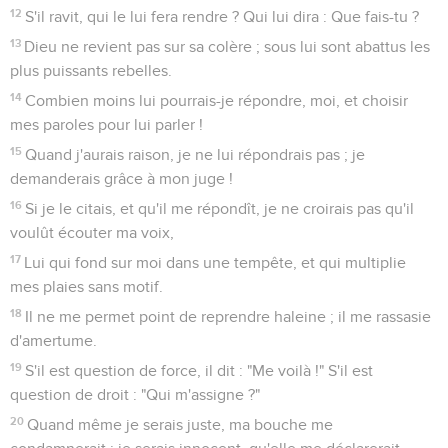
12
S'il ravit, qui le lui fera rendre ? Qui lui dira : Que fais-tu ?
13
Dieu ne revient pas sur sa colère ; sous lui sont abattus les
plus puissants rebelles.
14
Combien moins lui pourrais-je répondre, moi, et choisir
mes paroles pour lui parler !
15
Quand j'aurais raison, je ne lui répondrais pas ; je
demanderais grâce à mon juge !
16
Si je le citais, et qu'il me répondît, je ne croirais pas qu'il
voulût écouter ma voix,
17
Lui qui fond sur moi dans une tempête, et qui multiplie
mes plaies sans motif.
18
Il ne me permet point de reprendre haleine ; il me rassasie
d'amertume.
19
S'il est question de force, il dit : "Me voilà !" S'il est
question de droit : "Qui m'assigne ?"
20
Quand même je serais juste, ma bouche me