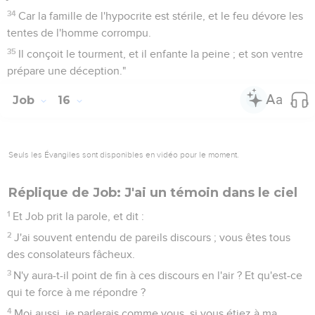
34
Car la famille de l'hypocrite est stérile, et le feu dévore les
tentes de l'homme corrompu.
35
Il conçoit le tourment, et il enfante la peine ; et son ventre
prépare une déception."
Job
16
Seuls les Évangiles sont disponibles en vidéo pour le moment.
Réplique de Job: J'ai un témoin dans le ciel
1
Et Job prit la parole, et dit :
2
J'ai souvent entendu de pareils discours ; vous êtes tous
des consolateurs fâcheux.
3
N'y aura-t-il point de fin à ces discours en l'air ? Et qu'est-ce
qui te force à me répondre ?
4
Moi aussi, je parlerais comme vous, si vous étiez à ma