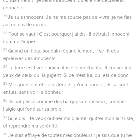
condamnerait ; je serais innocent, qu'elle me déclarerait
coupable.
21
Je suis innocent. Je ne me soucie pas de vivre, je ne fais
aucun cas de ma vie.
22
Tout se vaut ! C'est pourquoi j'ai dit : Il détruit l'innocent
comme l'impie.
23
Quand un fléau soudain répand la mort, il se rit des
épreuves des innocents.
24
La terre est livrée aux mains des méchants ; il couvre les
yeux de ceux qui la jugent. Si ce n'est lui, qui est-ce donc
25
Mes jours ont été plus légers qu'un courrier ; ils se sont
enfuis, sans voir le bonheur ;
26
Ils ont glissé comme des barques de roseaux, comme
l'aigle qui fond sur sa proie.
27
Si je dis : Je veux oublier ma plainte, quitter mon air triste,
et reprendre ma sérénité,
28
Je suis effrayé de toutes mes douleurs : je sais que tu ne