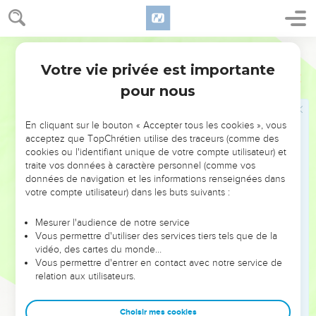
Suis-je une mer ? Suis-je un monstre marin, pour que tu
poses autour de moi une garde ?
13
Quand je dis : Mon lit me consolera ; ma couche me
Ostervald
soulagera de ma peine ;
Votre vie privée est importante
Job
7
14
Alors, tu me terrifies par des songes, et tu m'épouvantes
pour nous
par des visions.
15
Ainsi j'aime mieux étouffer, j'aime mieux mourir que
En cliquant sur le bouton « Accepter tous les cookies », vous
conserver mes os.
acceptez que TopChrétien utilise des traceurs (comme des
16
cookies ou l'identifiant unique de votre compte utilisateur) et
Je suis ennuyé de la vie. Je ne vivrai pas toujours. Retire-
traite vos données à caractère personnel (comme vos
toi de moi, car mes jours sont un souffle.
données de navigation et les informations renseignées dans
17
Qu'est-ce que l'homme pour que tu en fasses un si grand
votre compte utilisateur) dans les buts suivants :
cas, pour que tu prennes garde à lui ?
Mesurer l'audience de notre service
18
Pour que tu l'inspectes tous les matins, pour que tu le
Vous permettre d'utiliser des services tiers tels que de la
scrutes à chaque instant ?
vidéo, des cartes du monde…
Vous permettre d'entrer en contact avec notre service de
19
Quand finiras-tu de me regarder ? Ne me lâcheras-tu pas,
relation aux utilisateurs.
pour que j'avale ma salive ?
20
Si j'ai péché, que t'ai-je fait, à toi, ô surveillant des
Choisir mes cookies