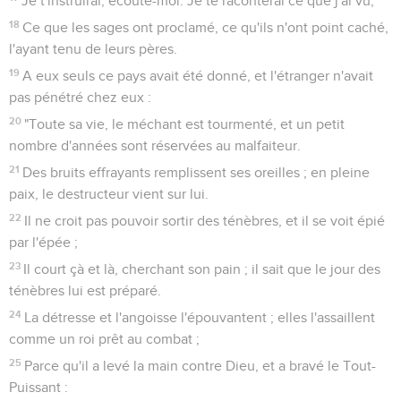
Je t'instruirai, écoute-moi. Je te raconterai ce que j'ai vu,
18
Ce que les sages ont proclamé, ce qu'ils n'ont point caché,
l'ayant tenu de leurs pères.
19
A eux seuls ce pays avait été donné, et l'étranger n'avait
pas pénétré chez eux :
20
"Toute sa vie, le méchant est tourmenté, et un petit
nombre d'années sont réservées au malfaiteur.
21
Des bruits effrayants remplissent ses oreilles ; en pleine
paix, le destructeur vient sur lui.
22
Il ne croit pas pouvoir sortir des ténèbres, et il se voit épié
par l'épée ;
23
Il court çà et là, cherchant son pain ; il sait que le jour des
ténèbres lui est préparé.
24
La détresse et l'angoisse l'épouvantent ; elles l'assaillent
comme un roi prêt au combat ;
25
Parce qu'il a levé la main contre Dieu, et a bravé le Tout-
Puissant :