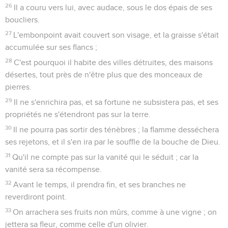
26
Il a couru vers lui, avec audace, sous le dos épais de ses
boucliers.
27
L'embonpoint avait couvert son visage, et la graisse s'était
accumulée sur ses flancs ;
28
C'est pourquoi il habite des villes détruites, des maisons
désertes, tout près de n'être plus que des monceaux de
pierres.
29
Il ne s'enrichira pas, et sa fortune ne subsistera pas, et ses
propriétés ne s'étendront pas sur la terre.
30
Il ne pourra pas sortir des ténèbres ; la flamme desséchera
ses rejetons, et il s'en ira par le souffle de la bouche de Dieu.
31
Qu'il ne compte pas sur la vanité qui le séduit ; car la
vanité sera sa récompense.
32
Avant le temps, il prendra fin, et ses branches ne
reverdiront point.
33
On arrachera ses fruits non mûrs, comme à une vigne ; on
jettera sa fleur, comme celle d'un olivier.