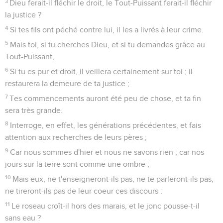
3
Dieu ferait-il fléchir le droit, le Tout-Puissant ferait-il fléchir
la justice ?
4
Si tes fils ont péché contre lui, il les a livrés à leur crime.
5
Mais toi, si tu cherches Dieu, et si tu demandes grâce au
Tout-Puissant,
6
Si tu es pur et droit, il veillera certainement sur toi ; il
restaurera la demeure de ta justice ;
7
Tes commencements auront été peu de chose, et ta fin
sera très grande.
8
Interroge, en effet, les générations précédentes, et fais
attention aux recherches de leurs pères ;
9
Car nous sommes d'hier et nous ne savons rien ; car nos
jours sur la terre sont comme une ombre ;
10
Mais eux, ne t'enseigneront-ils pas, ne te parleront-ils pas,
ne tireront-ils pas de leur coeur ces discours :
11
Le roseau croît-il hors des marais, et le jonc pousse-t-il
sans eau ?