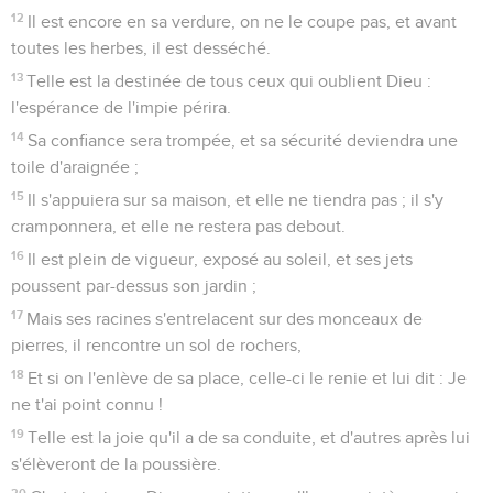
12
Il est encore en sa verdure, on ne le coupe pas, et avant
toutes les herbes, il est desséché.
13
Telle est la destinée de tous ceux qui oublient Dieu :
l'espérance de l'impie périra.
14
Sa confiance sera trompée, et sa sécurité deviendra une
toile d'araignée ;
15
Il s'appuiera sur sa maison, et elle ne tiendra pas ; il s'y
cramponnera, et elle ne restera pas debout.
16
Il est plein de vigueur, exposé au soleil, et ses jets
poussent par-dessus son jardin ;
17
Mais ses racines s'entrelacent sur des monceaux de
pierres, il rencontre un sol de rochers,
18
Et si on l'enlève de sa place, celle-ci le renie et lui dit : Je
ne t'ai point connu !
19
Telle est la joie qu'il a de sa conduite, et d'autres après lui
s'élèveront de la poussière.
20