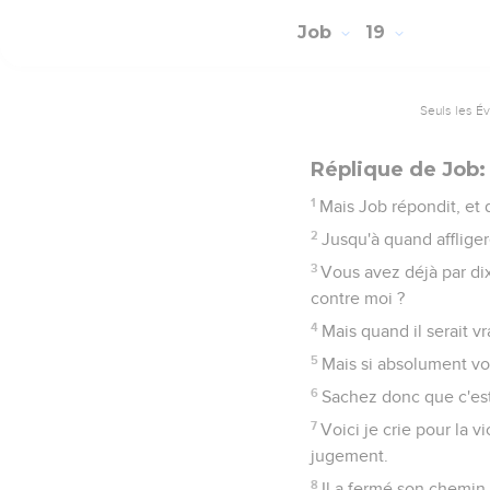
22
Pourquoi me poursuiv
23
Plût à Dieu que maint
24
Avec une touche de fe
25
Car je sais que mon R
26
Et lorsqu'après ma pe
27
Je le verrai moi-mêm
28
Vous devriez plutôt 
en moi.
29
Ayez peur de l'épée ;
attirent l'épée ; c'est 
Job
20
Seuls les É