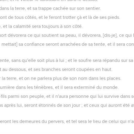
 côtés, et je m'en vais ; il a fait disparaître mon espérance comme
colère contre moi, et m'a traité comme un de ses ennemis.
ues ensemble, et elles ont dressé leur chemin contre moi, et se
 de moi mes frères ; et ceux qui me connaissaient se sont fort éloig
andonné, et ceux que je connaissais m'ont oublié.
 dans ma maison et mes servantes, m'ont tenu pour un inconnu, 
teur, mais il ne m'a point répondu, quoique je l'aie supplié de 
nue odieuse à ma femme ; quoique je la supplie par les enfants
prisent, et si je me lève ils parlent contre moi.
clarais mes secrets, m'ont en abomination ; et tous ceux que j'ai
à ma peau et à ma chair, et il ne me reste d'entier que la peau 
ez pitié de moi, vous mes amis ; car la main de Dieu m'a frappé.