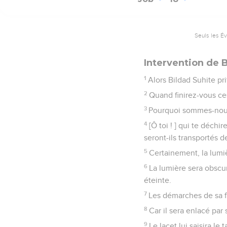
Seuls les É
Réplique de Job:
1
Mais Job répondit, et d
2
Jusqu'à quand afflige
3
Vous avez déjà par dix
contre moi ?
4
Mais quand il serait vr
5
Mais si absolument vo
6
Sachez donc que c'est 
7
Voici je crie pour la vi
jugement.
8
Il a fermé son chemin,
9
Il m'a dépouillé de ma 