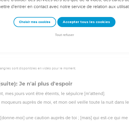
vangiles sont disponibles en vidéo pour le moment.
Bildad: Un piège pour le méchant
 la parole, et dit :
 discours ? écoutez, et puis nous parlerons.
 regardés comme bêtes, [et] pourquoi nous tenez-vous pour sou
res toi-même en ta fureur, la terre sera-t-elle abandonnée à cause d
e leur place ?
re des méchants sera éteinte, et l'étincelle de leur feu ne reluira
cie dans la tente de chacun d'eux, et la lampe [qui éclairait] au
rce seront resserrées, et son conseil le renversera.
ses pieds dans les filets, et il marchera sur des rets.
talon, et le voleur le saisissant en aura le dessus.
ans la terre, et sa trappe cachée sur son sentier.