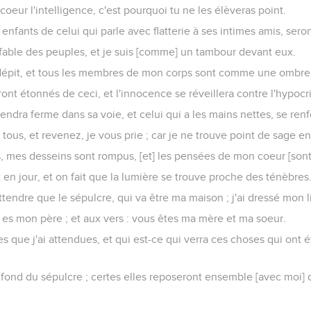
ont de tous côtés, et le feront trotter çà et là de ses pieds.
, et la calamité sera toujours à son côté.
rt dévorera ce qui soutient sa peau, il dévorera, [dis-je], ce qui 
 mettait] sa confiance seront arrachées de sa tente, et il sera con
nte, sans qu'elle soit plus à lui ; et le soufre sera répandu sur s
t au dessous, et ses branches seront coupées en haut.
 la terre, et on ne parlera plus de son nom dans les places.
lumière dans les ténèbres, et il sera exterminé du monde.
etit-fils parmi son peuple, et il n'aura personne qui lui survive dan
 après lui, seront étonnés de son jour ; et ceux qui auront été av
eront les demeures du pervers, et tel sera le lieu de celui qui n'