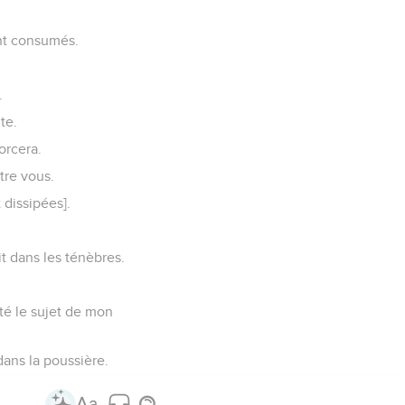
le soutient.
duit vers le Roi des
a maison de plaisance.
s ses demeures.
ant lui en seront saisis
a point reconnu le [Dieu]