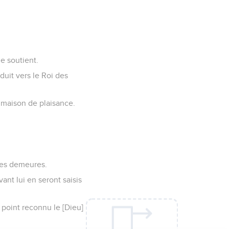
 celle d'un arbre [que
 sont campées autour de
nés de moi.
[et] m'ont réputé
ma propre bouche.
 de mon ventre.
mais se sont tournés
de mes dents.