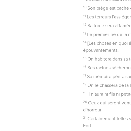
10
Il m'a détruit de tous
l'on arrache].
11
Il s'est enflammé de 
12
Ses troupes sont ven
ma tente.
13
Il a fait retirer loin
14
Mes proches m'ont ab
15
Ceux qui demeuraient
comme étranger.
16
J'ai appelé mon servi
17
Mon haleine est deve
18
Même les petits me mé
19
Tous ceux à qui je dé
contre moi.
20
Mes os sont attachés 
21
Ayez pitié de moi, ay