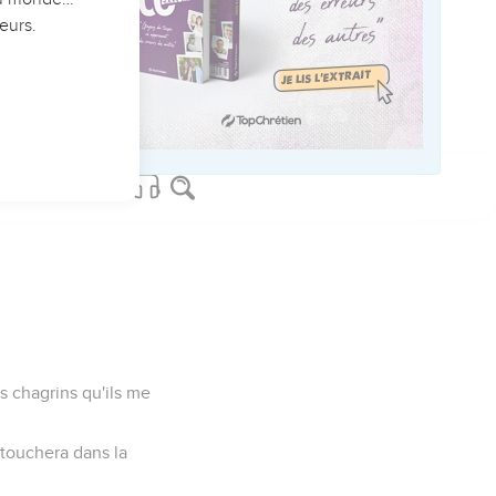
illés ?
e toi, [et] les rochers
 point.
-dessus d'eux sera