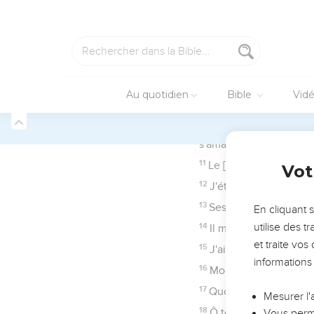
5
Et les yeux même des e
6
Il m'a mis pour être l
7
Mon oeil est terni de
8
Les hommes droits sero
9
Toutefois le juste se t
10
Retournez donc vous t
11
Mes jours sont passés
12
On me change la nuit 
13
Certes je n'ai plus à 
14
J'ai crié à la fosse :
15
Et où seront les chos
attente ?
16
Elles descendront au 
Job
18