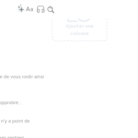
assasier de ma chair ?
és dans un livre ;
oche à perpétuité !
ent dans mon sein.
es paroles se trouve
] des iniquités qui