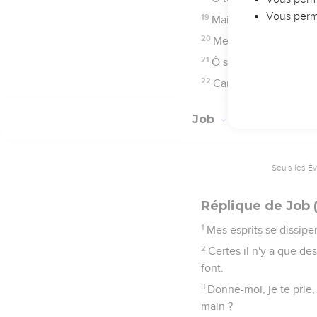
Seuls les É
Intervention de 
1
Alors Bildad Suhite prit
2
Quand finirez-vous ces
3
Pourquoi sommes-nous
4
[Ô toi ! ] qui te déchi
seront-ils transportés d
5
Certainement, la lumiè
6
La lumière sera obscur
éteinte.
7
Les démarches de sa fo
8
Car il sera enlacé par 
9
Le lacet lui saisira le 
10
Son piège est caché d