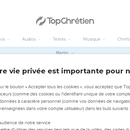
nfants de celui qui parle avec flatterie à ses intimes amis, ser
a fable des peuples, et je suis [comme] un tambour devant eux.
 dépit, et tous les membres de mon corps sont comme une ombre
nt étonnés de ceci, et l'innocence se réveillera contre l'hypocri
iendra ferme dans sa voie, et celui qui a les mains nettes, se renf
ous, et revenez, je vous prie ; car je ne trouve point de sage en
, mes desseins sont rompus, [et] les pensées de mon coeur [sont
en jour, et on fait que la lumière se trouve proche des ténèbres
attendre que le sépulcre, qui va être ma maison ; j'ai dressé mon l
 tu es mon père ; et aux vers : vous êtes ma mère et ma soeur.
es que j'ai attendues, et qui est-ce qui verra ces choses qui ont 
fond du sépulcre ; certes elles reposeront ensemble [avec moi] 