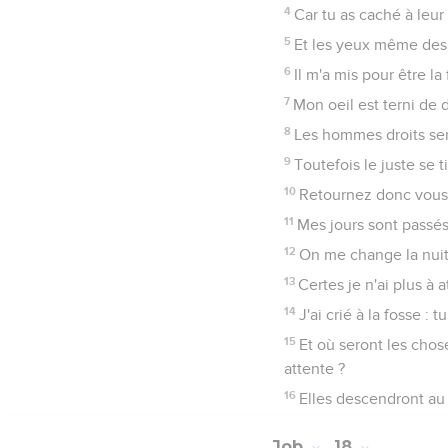
11
Les terreurs l'assiéger
12
Sa force sera affamée
13
Le premier-né de la mo
14
[Les choses en quoi il
épouvantements.
15
On habitera dans sa te
16
Ses racines sécheron
17
Sa mémoire périra sur
18
On le chassera de la 
19
Il n'aura ni fils ni p
20
Ceux qui seront venus
d'horreur.
21
Certainement telles s
Fort.
Job
19