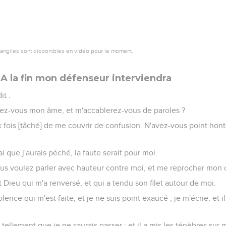
ez-vous comme le [Dieu] Fort [me poursuit], sans pouvoir vous r
enant mes discours fussent écrits ! Plût à Dieu qu'ils fussent grav
r, et sur du plomb, [et] qu'ils fussent taillés sur une pierre de r
édempteur est vivant, et qu'il demeurera le dernier sur la terre.
au ceci aura été rongé, je verrai Dieu de ma chair,
e, et mes yeux le verront, et non un autre. Mes reins se consum
dire : Pourquoi le persécutons-nous ? puisque le fondement de m
 car la fureur [avec laquelle vous me persécutez], est [du nombre
pourquoi sachez qu'il y a un jugement.
vangiles sont disponibles en vidéo pour le moment.