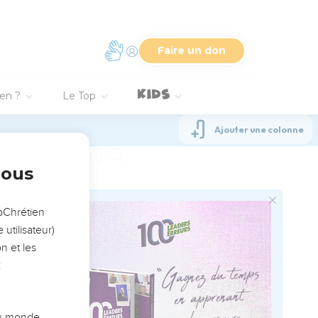
ont consumés.
.
te.
orcera.
tre vous.
 dissipées].
.
it dans les ténèbres.
été le sujet de mon
dans la poussière.