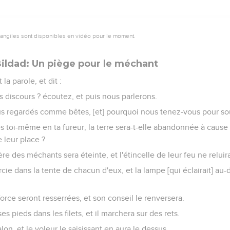
vangiles sont disponibles en vidéo pour le moment.
 A la fin mon défenseur interviendra
it :
rez-vous mon âme, et m'accablerez-vous de paroles ?
 fois [tâché] de me couvrir de confusion. N'avez-vous point honte
ai que j'aurais péché, la faute serait pour moi.
us voulez parler avec hauteur contre moi, et me reprocher mon 
Dieu qui m'a renversé, et qui a tendu son filet autour de moi.
olence qui m'est faite, et je ne suis point exaucé ; je m'écrie, et i
 tellement que je ne saurais passer ; et il a mis les ténèbres sur 
gloire, il m'a ôté la couronne de dessus la tête.