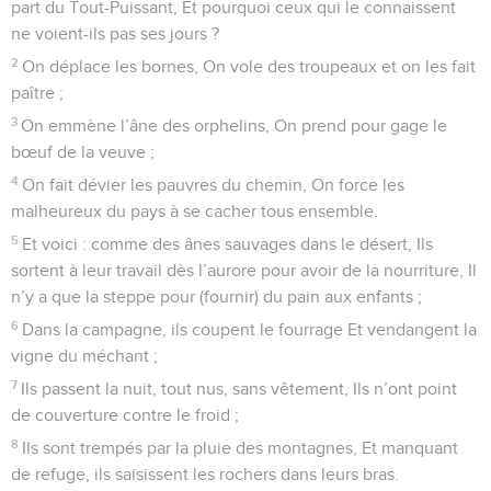
part du Tout-Puissant, Et pourquoi ceux qui le connaissent
ne voient-ils pas ses jours ?
2
On déplace les bornes, On vole des troupeaux et on les fait
paître ;
3
On emmène l’âne des orphelins, On prend pour gage le
bœuf de la veuve ;
4
On fait dévier les pauvres du chemin, On force les
malheureux du pays à se cacher tous ensemble.
5
Et voici : comme des ânes sauvages dans le désert, Ils
sortent à leur travail dès l’aurore pour avoir de la nourriture, Il
n’y a que la steppe pour (fournir) du pain aux enfants ;
6
Dans la campagne, ils coupent le fourrage Et vendangent la
vigne du méchant ;
7
Ils passent la nuit, tout nus, sans vêtement, Ils n’ont point
de couverture contre le froid ;
8
Ils sont trempés par la pluie des montagnes, Et manquant
de refuge, ils saisissent les rochers dans leurs bras.