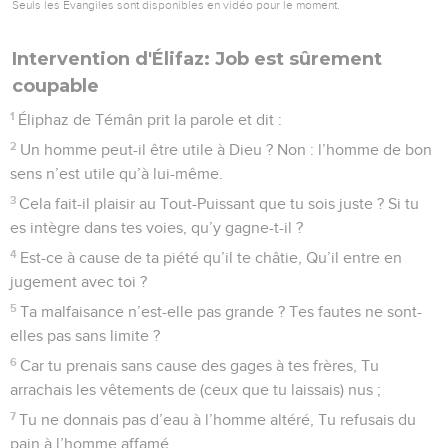
Seuls les Évangiles sont disponibles en vidéo pour le moment.
Intervention d'Élifaz: Job est sûrement
coupable
1
Éliphaz de Témân prit la parole et dit :
2
Un homme peut-il être utile à Dieu ? Non : l’homme de bon
sens n’est utile qu’à lui-même.
3
Cela fait-il plaisir au Tout-Puissant que tu sois juste ? Si tu
es intègre dans tes voies, qu’y gagne-t-il ?
4
Est-ce à cause de ta piété qu’il te châtie, Qu’il entre en
jugement avec toi ?
5
Ta malfaisance n’est-elle pas grande ? Tes fautes ne sont-
elles pas sans limite ?
6
Car tu prenais sans cause des gages à tes frères, Tu
arrachais les vêtements de (ceux que tu laissais) nus ;
7
Tu ne donnais pas d’eau à l’homme altéré, Tu refusais du
pain à l’homme affamé.