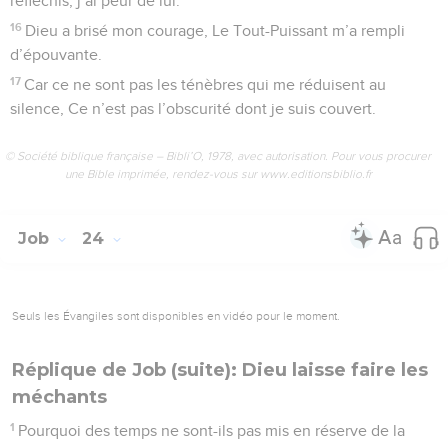
réfléchis, j’ai peur de lui.
16
Dieu a brisé mon courage, Le Tout-Puissant m’a rempli
d’épouvante.
17
Car ce ne sont pas les ténèbres qui me réduisent au
silence, Ce n’est pas l’obscurité dont je suis couvert.
© Société biblique française – Bibli’O, 1978, avec autorisation. Pour vous procurer
une Bible imprimée, rendez-vous sur www.editionsbiblio.fr
Job
24
Seuls les Évangiles sont disponibles en vidéo pour le moment.
Réplique de Job (suite): Dieu laisse faire les
méchants
1
Pourquoi des temps ne sont-ils pas mis en réserve de la