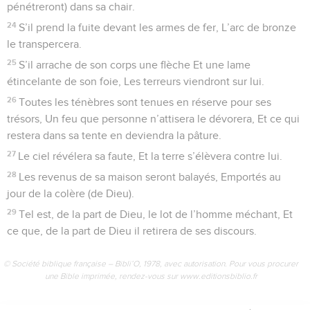
pénétreront) dans sa chair.
24
S’il prend la fuite devant les armes de fer, L’arc de bronze
le transpercera.
25
S’il arrache de son corps une flèche Et une lame
étincelante de son foie, Les terreurs viendront sur lui.
26
Toutes les ténèbres sont tenues en réserve pour ses
trésors, Un feu que personne n’attisera le dévorera, Et ce qui
restera dans sa tente en deviendra la pâture.
27
Le ciel révélera sa faute, Et la terre s’élèvera contre lui.
28
Les revenus de sa maison seront balayés, Emportés au
jour de la colère (de Dieu).
29
Tel est, de la part de Dieu, le lot de l’homme méchant, Et
ce que, de la part de Dieu il retirera de ses discours.
© Société biblique française – Bibli’O, 1978, avec autorisation. Pour vous procurer
une Bible imprimée, rendez-vous sur www.editionsbiblio.fr