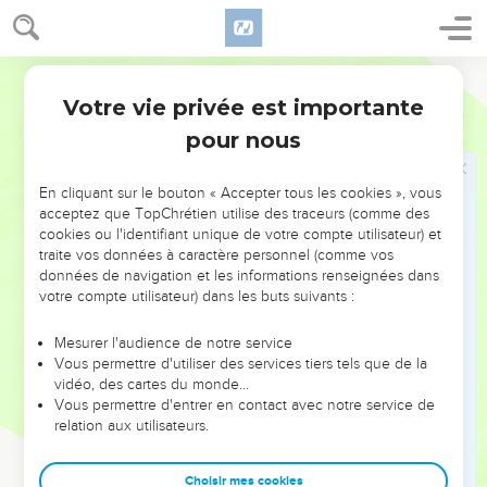
8
Les hommes droits en sont stupéfaits, Et l’innocent se
soulève contre l’impie.
Segond 1978 (Colombe)
9
Le juste (néanmoins) demeure ferme dans sa voie. Celui
qui a les mains pures se fortifie de plus en plus.
Votre vie privée est importante
Job
17
10
Mais vous tous, recommencez et venez donc ! Je ne
pour nous
trouverai pas un sage parmi vous !
11
Mes jours sont passés, mes projets sont anéantis, Les
En cliquant sur le bouton « Accepter tous les cookies », vous
acceptez que TopChrétien utilise des traceurs (comme des
désirs de mon cœur...
cookies ou l'identifiant unique de votre compte utilisateur) et
12
Et ils prétendent que la nuit c’est le jour, Que la lumière
traite vos données à caractère personnel (comme vos
données de navigation et les informations renseignées dans
est proche quand les ténèbres sont là !
votre compte utilisateur) dans les buts suivants :
13
N’est-ce pas le séjour des morts que j’espère pour
demeure ? C’est dans les ténèbres que je dresserai ma
Mesurer l'audience de notre service
couche ;
Vous permettre d'utiliser des services tiers tels que de la
vidéo, des cartes du monde…
14
Je crie au gouffre : C’est toi mon père ! Et à la vermine :
Vous permettre d'entrer en contact avec notre service de
Ma mère et ma sœur !
relation aux utilisateurs.
15
Mon espérance, où donc est-elle ? Mon espérance, qui
peut l’apercevoir ?
Choisir mes cookies