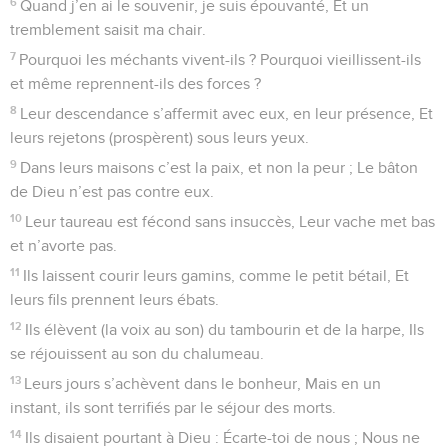
6
Quand j’en ai le souvenir, je suis épouvanté, Et un
tremblement saisit ma chair.
7
Pourquoi les méchants vivent-ils ? Pourquoi vieillissent-ils
et même reprennent-ils des forces ?
8
Leur descendance s’affermit avec eux, en leur présence, Et
leurs rejetons (prospèrent) sous leurs yeux.
9
Dans leurs maisons c’est la paix, et non la peur ; Le bâton
de Dieu n’est pas contre eux.
10
Leur taureau est fécond sans insuccès, Leur vache met bas
et n’avorte pas.
11
Ils laissent courir leurs gamins, comme le petit bétail, Et
leurs fils prennent leurs ébats.
12
Ils élèvent (la voix au son) du tambourin et de la harpe, Ils
se réjouissent au son du chalumeau.
13
Leurs jours s’achèvent dans le bonheur, Mais en un
instant, ils sont terrifiés par le séjour des morts.
14
Ils disaient pourtant à Dieu : Écarte-toi de nous ; Nous ne