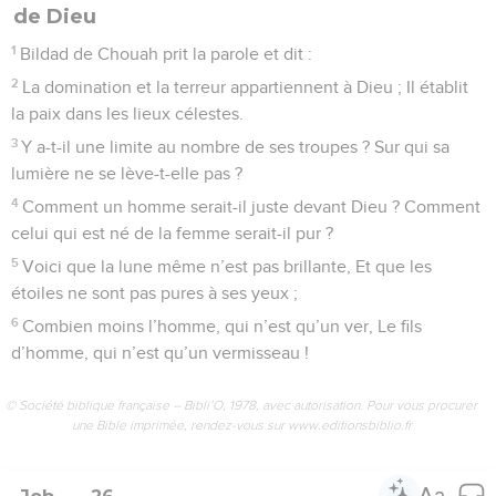
de Dieu
1
Bildad de Chouah prit la parole et dit :
2
La domination et la terreur appartiennent à Dieu ; Il établit
la paix dans les lieux célestes.
3
Y a-t-il une limite au nombre de ses troupes ? Sur qui sa
lumière ne se lève-t-elle pas ?
4
Comment un homme serait-il juste devant Dieu ? Comment
celui qui est né de la femme serait-il pur ?
5
Voici que la lune même n’est pas brillante, Et que les
étoiles ne sont pas pures à ses yeux ;
6
Combien moins l’homme, qui n’est qu’un ver, Le fils
d’homme, qui n’est qu’un vermisseau !
© Société biblique française – Bibli’O, 1978, avec autorisation. Pour vous procurer
une Bible imprimée, rendez-vous sur www.editionsbiblio.fr