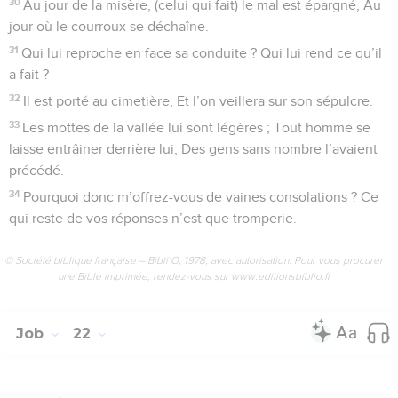
30
Au jour de la misère, (celui qui fait) le mal est épargné, Au
jour où le courroux se déchaîne.
31
Qui lui reproche en face sa conduite ? Qui lui rend ce qu’il
a fait ?
32
Il est porté au cimetière, Et l’on veillera sur son sépulcre.
33
Les mottes de la vallée lui sont légères ; Tout homme se
laisse entrâiner derrière lui, Des gens sans nombre l’avaient
précédé.
34
Pourquoi donc m’offrez-vous de vaines consolations ? Ce
qui reste de vos réponses n’est que tromperie.
© Société biblique française – Bibli’O, 1978, avec autorisation. Pour vous procurer
une Bible imprimée, rendez-vous sur www.editionsbiblio.fr
Job
22