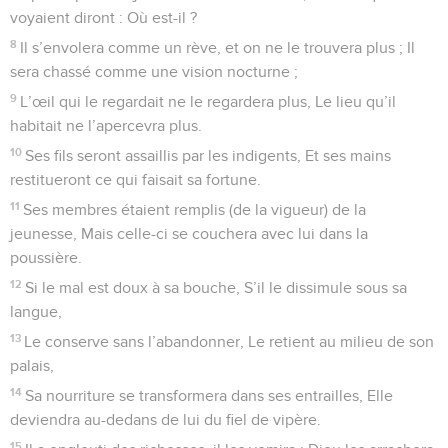
voyaient diront : Où est-il ?
8
Il s’envolera comme un rève, et on ne le trouvera plus ; Il
sera chassé comme une vision nocturne ;
9
L’œil qui le regardait ne le regardera plus, Le lieu qu’il
habitait ne l’apercevra plus.
10
Ses fils seront assaillis par les indigents, Et ses mains
restitueront ce qui faisait sa fortune.
11
Ses membres étaient remplis (de la vigueur) de la
jeunesse, Mais celle-ci se couchera avec lui dans la
poussière.
12
Si le mal est doux à sa bouche, S’il le dissimule sous sa
langue,
13
Le conserve sans l’abandonner, Le retient au milieu de son
palais,
14
Sa nourriture se transformera dans ses entrailles, Elle
deviendra au-dedans de lui du fiel de vipère.
15