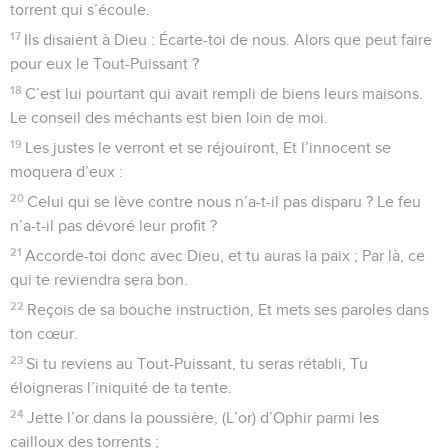
torrent qui s’écoule.
17
Ils disaient à Dieu : Écarte-toi de nous. Alors que peut faire
pour eux le Tout-Puissant ?
18
C’est lui pourtant qui avait rempli de biens leurs maisons.
Le conseil des méchants est bien loin de moi.
19
Les justes le verront et se réjouiront, Et l’innocent se
moquera d’eux :
20
Celui qui se lève contre nous n’a-t-il pas disparu ? Le feu
n’a-t-il pas dévoré leur profit ?
21
Accorde-toi donc avec Dieu, et tu auras la paix ; Par là, ce
qui te reviendra sera bon.
22
Reçois de sa bouche instruction, Et mets ses paroles dans
ton cœur.
23
Si tu reviens au Tout-Puissant, tu seras rétabli, Tu
éloigneras l’iniquité de ta tente.
24
Jette l’or dans la poussière, (L’or) d’Ophir parmi les
cailloux des torrents ;