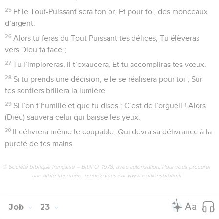
25
Et le Tout-Puissant sera ton or, Et pour toi, des monceaux
d’argent.
26
Alors tu feras du Tout-Puissant tes délices, Tu élèveras
vers Dieu ta face ;
27
Tu l’imploreras, il t’exaucera, Et tu accompliras tes vœux.
28
Si tu prends une décision, elle se réalisera pour toi ; Sur
tes sentiers brillera la lumière.
29
Si l’on t’humilie et que tu dises : C’est de l’orgueil ! Alors
(Dieu) sauvera celui qui baisse les yeux.
30
Il délivrera même le coupable, Qui devra sa délivrance à la
pureté de tes mains.
© Société biblique française – Bibli’O, 1978, avec autorisation. Pour vous procurer
une Bible imprimée, rendez-vous sur www.editionsbiblio.fr
Job
23