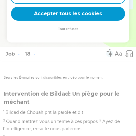
16
Elle descendra vers les barreaux du séjour des morts,
Accepter tous les cookies
Quand nous irons ensemble reposer dans la poussière.
© Société biblique française – Bibli’O, 1978, avec autorisation. Pour vous procurer
Tout refuser
une Bible imprimée, rendez-vous sur www.editionsbiblio.fr
Job
18
Seuls les Évangiles sont disponibles en vidéo pour le moment.
Intervention de Bildad: Un piège pour le
méchant
1
Bildad de Chouah prit la parole et dit :
2
Quand mettrez-vous un terme à ces propos ? Ayez de
l’intelligence, ensuite nous parlerons.