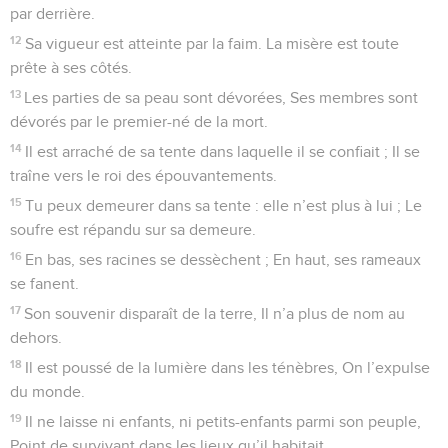
par derrière.
12
Sa vigueur est atteinte par la faim. La misère est toute
prête à ses côtés.
13
Les parties de sa peau sont dévorées, Ses membres sont
dévorés par le premier-né de la mort.
14
Il est arraché de sa tente dans laquelle il se confiait ; Il se
traîne vers le roi des épouvantements.
15
Tu peux demeurer dans sa tente : elle n’est plus à lui ; Le
soufre est répandu sur sa demeure.
16
En bas, ses racines se dessèchent ; En haut, ses rameaux
se fanent.
17
Son souvenir disparaît de la terre, Il n’a plus de nom au
dehors.
18
Il est poussé de la lumière dans les ténèbres, On l’expulse
du monde.
19
Il ne laisse ni enfants, ni petits-enfants parmi son peuple,
Point de survivant dans les lieux qu’il habitait.