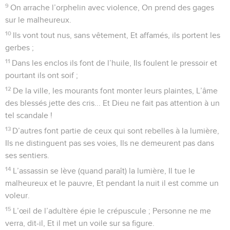
9
On arrache l’orphelin avec violence, On prend des gages
sur le malheureux.
10
Ils vont tout nus, sans vêtement, Et affamés, ils portent les
gerbes ;
11
Dans les enclos ils font de l’huile, Ils foulent le pressoir et
pourtant ils ont soif ;
12
De la ville, les mourants font monter leurs plaintes, L’âme
des blessés jette des cris... Et Dieu ne fait pas attention à un
tel scandale !
13
D’autres font partie de ceux qui sont rebelles à la lumière,
Ils ne distinguent pas ses voies, Ils ne demeurent pas dans
ses sentiers.
14
L’assassin se lève (quand paraît) la lumière, Il tue le
malheureux et le pauvre, Et pendant la nuit il est comme un
voleur.
15
L’œil de l’adultère épie le crépuscule ; Personne ne me
verra, dit-il, Et il met un voile sur sa figure.