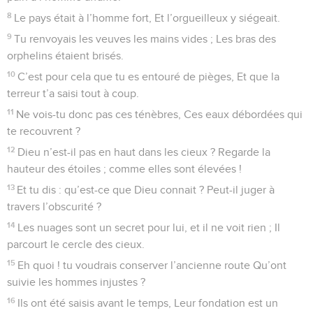
8
Le pays était à l’homme fort, Et l’orgueilleux y siégeait.
9
Tu renvoyais les veuves les mains vides ; Les bras des
orphelins étaient brisés.
10
C’est pour cela que tu es entouré de pièges, Et que la
terreur t’a saisi tout à coup.
11
Ne vois-tu donc pas ces ténèbres, Ces eaux débordées qui
te recouvrent ?
12
Dieu n’est-il pas en haut dans les cieux ? Regarde la
hauteur des étoiles ; comme elles sont élevées !
13
Et tu dis : qu’est-ce que Dieu connait ? Peut-il juger à
travers l’obscurité ?
14
Les nuages sont un secret pour lui, et il ne voit rien ; Il
parcourt le cercle des cieux.
15
Eh quoi ! tu voudrais conserver l’ancienne route Qu’ont
suivie les hommes injustes ?
16
Ils ont été saisis avant le temps, Leur fondation est un