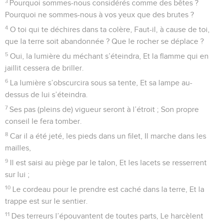
3
Pourquoi sommes-nous considérés comme des bêtes ?
Pourquoi ne sommes-nous à vos yeux que des brutes ?
4
O toi qui te déchires dans ta colère, Faut-il, à cause de toi,
que la terre soit abandonnée ? Que le rocher se déplace ?
5
Oui, la lumière du méchant s’éteindra, Et la flamme qui en
jaillit cessera de briller.
6
La lumière s’obscurcira sous sa tente, Et sa lampe au-
dessus de lui s’éteindra.
7
Ses pas (pleins de) vigueur seront à l’étroit ; Son propre
conseil le fera tomber.
8
Car il a été jeté, les pieds dans un filet, Il marche dans les
mailles,
9
Il est saisi au piège par le talon, Et les lacets se resserrent
sur lui ;
10
Le cordeau pour le prendre est caché dans la terre, Et la
trappe est sur le sentier.
11
Des terreurs l’épouvantent de toutes parts, Le harcèlent