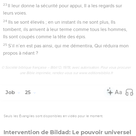
23
Il leur donne la sécurité pour appui, Il a les regards sur
leurs voies.
24
Ils se sont élevés ; en un instant ils ne sont plus, Ils
tombent, ils arrivent à leur terme comme tous les hommes,
Ils sont coupés comme la tête des épis.
25
S’il n’en est pas ainsi, qui me démentira, Qui réduira mon
propos à néant ?
© Société biblique française – Bibli’O, 1978, avec autorisation. Pour vous procurer
une Bible imprimée, rendez-vous sur www.editionsbiblio.fr
Job
25
Seuls les Évangiles sont disponibles en vidéo pour le moment.
Intervention de Bildad: Le pouvoir universel