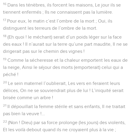
16
Dans les ténèbres, ils forcent les maisons, Le jour ils se
tiennent enfermés ; Ils ne connaissent pas la lumière.
17
Pour eux, le matin c’est l’ombre de la mort ; Oui, ils
distinguent les terreurs de l’ombre de la mort.
18
(Eh quoi ! le méchant) serait d’un poids léger sur la face
des eaux ! Il n’aurait sur la terre qu’une part maudite, Il ne se
dirigerait pas sur le chemin des vignes !
19
Comme la sécheresse et la chaleur emportent les eaux de
la neige, Ainsi le séjour des morts (emporterait) celui qui a
péché !
20
Le sein maternel l’oublierait, Les vers en feraient leurs
délices, On ne se souviendrait plus de lui ! L’iniquité serait
brisée comme un arbre !
21
Il dépouillait la femme stérile et sans enfants, Il ne traitait
pas bien la veuve !...
22
(Non ! Dieu) par sa force prolonge (les jours) des violents,
Et les voilà debout quand ils ne croyaient plus à la vie ;