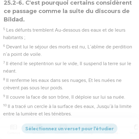
25.2-6. C'est pourquoi certains considèrent
ce passage comme la suite du discours de
Bildad.
5
Les défunts tremblent Au-dessous des eaux et de leurs
habitants ;
6
Devant lui le séjour des morts est nu, L’abîme de perdition
n’a point de voile.
7
Il étend le septentrion sur le vide, Il suspend la terre sur le
néant.
8
Il renferme les eaux dans ses nuages, Et les nuées ne
crèvent pas sous leur poids.
9
Il couvre la face de son trône, Il déploie sur lui sa nuée.
10
Il a tracé un cercle à la surface des eaux, Jusqu’à la limite
entre la lumière et les ténèbres.
11
Les colonnes du ciel s’ébranlent Et s’étonnent à sa
menace.
Contenus
Versions
Commentaires
Strong
Dictionnaire
12