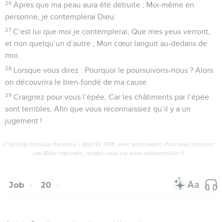
26
Après que ma peau aura été détruite ; Moi-même en
personne, je contemplerai Dieu.
27
C’est lui que moi je contemplerai, Que mes yeux verront,
et non quelqu’un d’autre ; Mon cœur languit au-dedans de
moi.
28
Lorsque vous direz : Pourquoi le poursuivons-nous ? Alors
on découvrira le bien-fondé de ma cause.
29
Craignez pour vous l’épée, Car les châtiments par l’épée
sont terribles, Afin que vous reconnaissiez qu’il y a un
jugement !
© Société biblique française – Bibli’O, 1978, avec autorisation. Pour vous procurer
une Bible imprimée, rendez-vous sur www.editionsbiblio.fr
Job
20