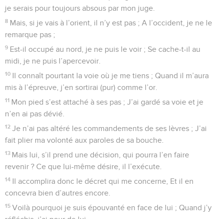
je serais pour toujours absous par mon juge.
8
Mais, si je vais à l’orient, il n’y est pas ; A l’occident, je ne le
remarque pas ;
9
Est-il occupé au nord, je ne puis le voir ; Se cache-t-il au
midi, je ne puis l’apercevoir.
10
Il connaît pourtant la voie où je me tiens ; Quand il m’aura
mis à l’épreuve, j’en sortirai (pur) comme l’or.
11
Mon pied s’est attaché à ses pas ; J’ai gardé sa voie et je
n’en ai pas dévié.
12
Je n’ai pas altéré les commandements de ses lèvres ; J’ai
fait plier ma volonté aux paroles de sa bouche.
13
Mais lui, s’il prend une décision, qui pourra l’en faire
revenir ? Ce que lui-même désire, il l’exécute.
14
Il accomplira donc le décret qui me concerne, Et il en
concevra bien d’autres encore.
15
Voilà pourquoi je suis épouvanté en face de lui ; Quand j’y