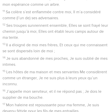
mon espérance comme un arbre.
11
Sa colère s’est enflammée contre moi, Il m’a considéré
comme (l’un de) ses adversaires.
12
Ses troupes surviennent ensemble, Elles se sont frayé leur
chemin jusqu’à moi, Elles ont établi leurs camps autour de
ma tente.
13
Il a éloigné de moi mes frères, Et ceux qui me connaissent
se sont dispersés loin de moi ;
14
Je suis abandonné de mes proches, Je suis oublié de mes
intimes.
15
Les hôtes de ma maison et mes servantes Me considèrent
comme un étranger, Je ne suis plus à leurs yeux qu’un
inconnu.
16
J’appelle mon serviteur, et il ne répond pas ; Je dois le
supplier de ma bouche.
17
Mon haleine est repoussante pour ma femme, Je suis
devenu fétide pour les fils de mes entrailles.