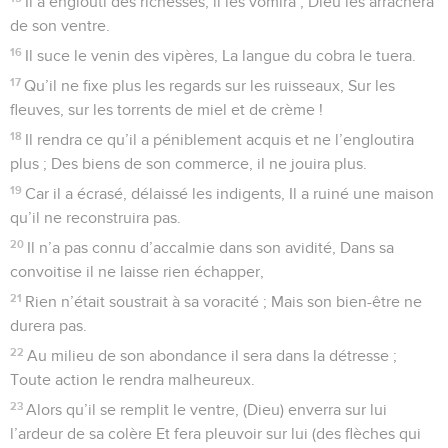
Il a englouti des richesses, il les vomira ; Dieu les arrachera
de son ventre.
16
Il suce le venin des vipères, La langue du cobra le tuera.
17
Qu’il ne fixe plus les regards sur les ruisseaux, Sur les
fleuves, sur les torrents de miel et de crème !
18
Il rendra ce qu’il a péniblement acquis et ne l’engloutira
plus ; Des biens de son commerce, il ne jouira plus.
19
Car il a écrasé, délaissé les indigents, Il a ruiné une maison
qu’il ne reconstruira pas.
20
Il n’a pas connu d’accalmie dans son avidité, Dans sa
convoitise il ne laisse rien échapper,
21
Rien n’était soustrait à sa voracité ; Mais son bien-être ne
durera pas.
22
Au milieu de son abondance il sera dans la détresse ;
Toute action le rendra malheureux.
23
Alors qu’il se remplit le ventre, (Dieu) enverra sur lui
l’ardeur de sa colère Et fera pleuvoir sur lui (des flèches qui