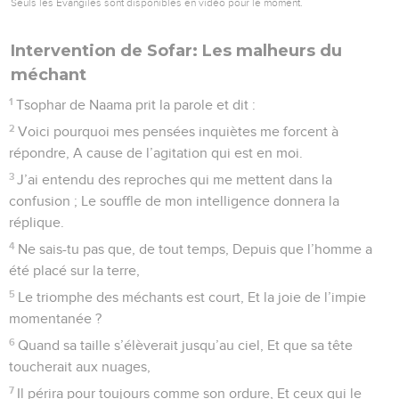
Seuls les Évangiles sont disponibles en vidéo pour le moment.
Intervention de Sofar: Les malheurs du
méchant
1
Tsophar de Naama prit la parole et dit :
2
Voici pourquoi mes pensées inquiètes me forcent à
répondre, A cause de l’agitation qui est en moi.
3
J’ai entendu des reproches qui me mettent dans la
confusion ; Le souffle de mon intelligence donnera la
réplique.
4
Ne sais-tu pas que, de tout temps, Depuis que l’homme a
été placé sur la terre,
5
Le triomphe des méchants est court, Et la joie de l’impie
momentanée ?
6
Quand sa taille s’élèverait jusqu’au ciel, Et que sa tête
toucherait aux nuages,
7
Il périra pour toujours comme son ordure, Et ceux qui le