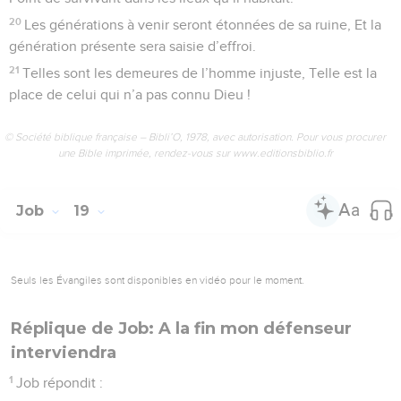
20
Les générations à venir seront étonnées de sa ruine, Et la
génération présente sera saisie d’effroi.
21
Telles sont les demeures de l’homme injuste, Telle est la
place de celui qui n’a pas connu Dieu !
© Société biblique française – Bibli’O, 1978, avec autorisation. Pour vous procurer
une Bible imprimée, rendez-vous sur www.editionsbiblio.fr
Job
19
Seuls les Évangiles sont disponibles en vidéo pour le moment.
Réplique de Job: A la fin mon défenseur
interviendra
1
Job répondit :