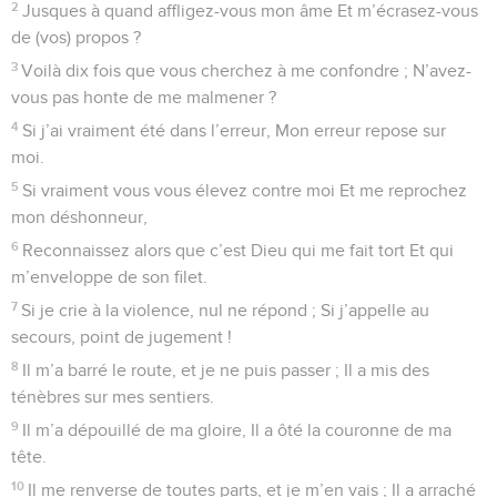
2
Jusques à quand affligez-vous mon âme Et m’écrasez-vous
de (vos) propos ?
3
Voilà dix fois que vous cherchez à me confondre ; N’avez-
vous pas honte de me malmener ?
4
Si j’ai vraiment été dans l’erreur, Mon erreur repose sur
moi.
5
Si vraiment vous vous élevez contre moi Et me reprochez
mon déshonneur,
6
Reconnaissez alors que c’est Dieu qui me fait tort Et qui
m’enveloppe de son filet.
7
Si je crie à la violence, nul ne répond ; Si j’appelle au
secours, point de jugement !
8
Il m’a barré le route, et je ne puis passer ; Il a mis des
ténèbres sur mes sentiers.
9
Il m’a dépouillé de ma gloire, Il a ôté la couronne de ma
tête.
10
Il me renverse de toutes parts, et je m’en vais ; Il a arraché