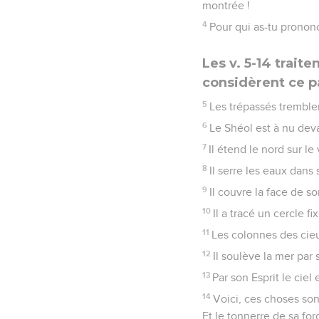
montrée !
4
Pour qui as-tu prononcé
Les v. 5-14 trai
considèrent ce p
5
Les trépassés tremble
6
Le Shéol est à nu devan
7
Il étend le nord sur le 
8
Il serre les eaux dans
9
Il couvre la face de s
10
Il a tracé un cercle f
11
Les colonnes des cieu
12
Il soulève la mer par 
13
Par son Esprit le ciel
14
Voici, ces choses so
Et le tonnerre de sa fo