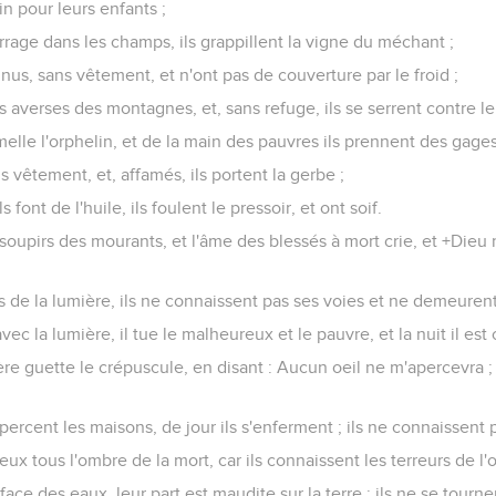
in pour leurs enfants ;
rrage dans les champs, ils grappillent la vigne du méchant ;
t nus, sans vêtement, et n'ont pas de couverture par le froid ;
es averses des montagnes, et, sans refuge, ils se serrent contre le
melle l'orphelin, et de la main des pauvres ils prennent des gages
s vêtement, et, affamés, ils portent la gerbe ;
s font de l'huile, ils foulent le pressoir, et ont soif.
 soupirs des mourants, et l'âme des blessés à mort crie, et +Dieu 
 de la lumière, ils ne connaissent pas ses voies et ne demeurent
vec la lumière, il tue le malheureux et le pauvre, et la nuit il es
tère guette le crépuscule, en disant : Aucun oeil ne m'apercevra ; 
percent les maisons, de jour ils s'enferment ; ils ne connaissent p
eux tous l'ombre de la mort, car ils connaissent les terreurs de l
a face des eaux, leur part est maudite sur la terre ; ils ne se tourn