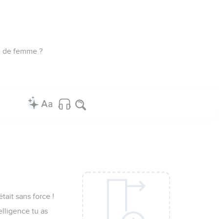
né de femme ?
tait sans force !
elligence tu as