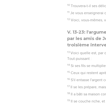
10
Trouvera-t-il ses dél
11
Je vous enseignerai c
12
Voici, vous-mêmes, v
V. 13-23: l'argu
par les amis de 
troisième interve
13
Voici quelle est, par
Tout-puissant :
14
Si ses fils se multipl
15
Ceux qui restent aprè
16
S'il entasse l'argen
17
Il se les prépare, mais
18
Il a bâti sa maison c
19
Il se couche riche, et 