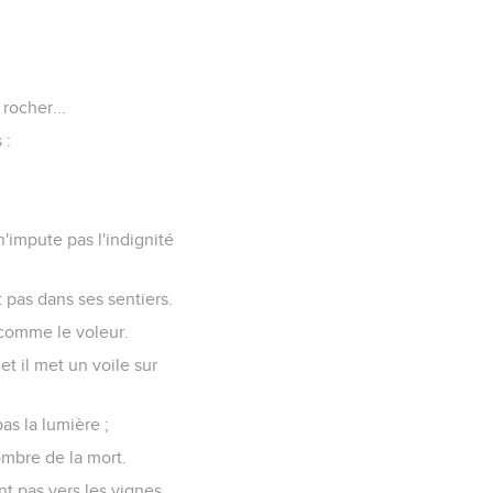
 rocher...
 :
n'impute pas l'indignité
 pas dans ses sentiers.
t comme le voleur.
et il met un voile sur
as la lumière ;
'ombre de la mort.
ent pas vers les vignes.