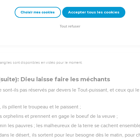
 terrifié devant sa face ; je considère, et je suis effrayé devant lui
Accepter tous les cookies
Choisir mes cookies
ir mon coeur, et le Tout-puissant m'a frappé de terreur ;
été anéanti devant les ténèbres, et qu'il ne m'a pas caché l'obscu
Tout refuser
vangiles sont disponibles en vidéo pour le moment.
suite): Dieu laisse faire les méchants
sont-ils pas réservés par devers le Tout-puissant, et ceux qui l
 ils pillent le troupeau et le paissent ;
s orphelins et prennent en gage le boeuf de la veuve ;
min les pauvres ; les malheureux de la terre se cachent ensemble
ans le désert, ils sortent pour leur besogne dès le matin, pour ch