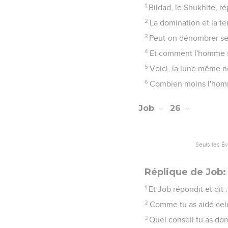
1
Bildad, le Shukhite, rép
2
La domination et la ter
3
Peut-on dénombrer ses 
4
Et comment l'homme se
5
Voici, la lune même ne
6
Combien moins l'homme
Job
26
Seuls les É
Réplique de Job: 
1
Et Job répondit et dit :
2
Comme tu as aidé celui
3
Quel conseil tu as don