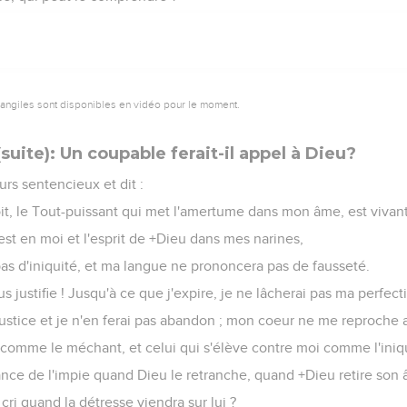
vangiles sont disponibles en vidéo pour le moment.
suite): Un coupable ferait-il appel à Dieu?
urs sentencieux et dit :
it, le Tout-puissant qui met l'amertume dans mon âme, est vivant
st en moi et l'esprit de +Dieu dans mes narines,
pas d'iniquité, et ma langue ne prononcera pas de fausseté.
 justifie ! Jusqu'à ce que j'expire, je ne lâcherai pas ma perfecti
justice et je n'en ferai pas abandon ; mon coeur ne me reproche
omme le méchant, et celui qui s'élève contre moi comme l'iniq
rance de l'impie quand Dieu le retranche, quand +Dieu retire son
cri quand la détresse viendra sur lui ?