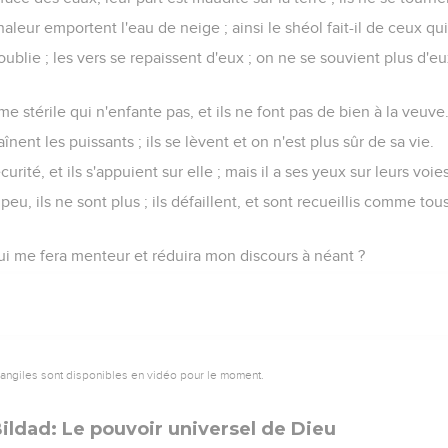
haleur emportent l'eau de neige ; ainsi le shéol fait-il de ceux qu
ublie ; les vers se repaissent d'eux ; on ne se souvient plus d'eux
me stérile qui n'enfante pas, et ils ne font pas de bien à la veuve
raînent les puissants ; ils se lèvent et on n'est plus sûr de sa vie.
urité, et ils s'appuient sur elle ; mais il a ses yeux sur leurs voies
 peu, ils ne sont plus ; ils défaillent, et sont recueillis comme tou
 qui me fera menteur et réduira mon discours à néant ?
vangiles sont disponibles en vidéo pour le moment.
ildad: Le pouvoir universel de Dieu