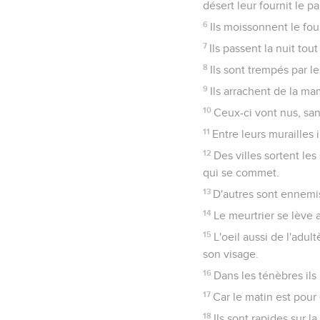
désert leur fournit le pa
6
Ils moissonnent le fou
7
Ils passent la nuit tou
8
Ils sont trempés par l
9
Ils arrachent de la ma
10
Ceux-ci vont nus, san
11
Entre leurs murailles il
12
Des villes sortent les
qui se commet.
13
D'autres sont ennemis
14
Le meurtrier se lève a
15
L'oeil aussi de l'adul
son visage.
16
Dans les ténèbres ils 
17
Car le matin est pour 
18
Ils sont rapides sur l