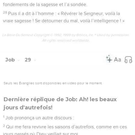
fondements de la sagesse et l’a sondée.
28
Puis il a dit à l’homme : « Révérer le Seigneur, voilà la
vraie sagesse ! Se détourner du mal, voilà l’intelligence ! »
La Bible Du Semeur Copyright © 1992, 1999 by Biblica, Inc.® Used by permission.
All rights reserved worldwide.
Job
29
Seuls les Évangiles sont disponibles en vidéo pour le moment.
Dernière réplique de Job: Ah! les beaux
jours d'autrefois!
1
Job prononça un autre discours :
2
Qui me fera revivre les saisons d’autrefois, comme en ces
jours passés où Dieu veillait sur moi,