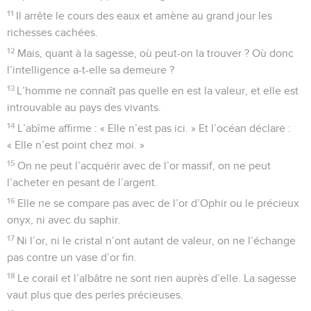
11
Il arrête le cours des eaux et amène au grand jour les
richesses cachées.
12
Mais, quant à la sagesse, où peut-on la trouver ? Où donc
l’intelligence a-t-elle sa demeure ?
13
L’homme ne connaît pas quelle en est la valeur, et elle est
introuvable au pays des vivants.
14
L’abîme affirme : « Elle n’est pas ici. » Et l’océan déclare :
« Elle n’est point chez moi. »
15
On ne peut l’acquérir avec de l’or massif, on ne peut
l’acheter en pesant de l’argent.
16
Elle ne se compare pas avec de l’or d’Ophir ou le précieux
onyx, ni avec du saphir.
17
Ni l’or, ni le cristal n’ont autant de valeur, on ne l’échange
pas contre un vase d’or fin.
18
Le corail et l’albâtre ne sont rien auprès d’elle. La sagesse
vaut plus que des perles précieuses.