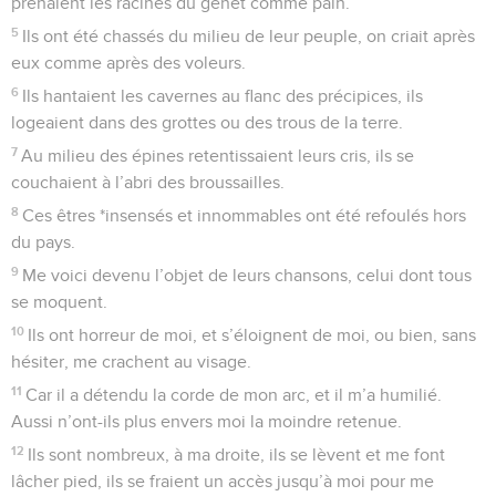
prenaient les racines du genêt comme pain.
5
Ils ont été chassés du milieu de leur peuple, on criait après
eux comme après des voleurs.
6
Ils hantaient les cavernes au flanc des précipices, ils
logeaient dans des grottes ou des trous de la terre.
7
Au milieu des épines retentissaient leurs cris, ils se
couchaient à l’abri des broussailles.
8
Ces êtres *insensés et innommables ont été refoulés hors
du pays.
9
Me voici devenu l’objet de leurs chansons, celui dont tous
se moquent.
10
Ils ont horreur de moi, et s’éloignent de moi, ou bien, sans
hésiter, me crachent au visage.
11
Car il a détendu la corde de mon arc, et il m’a humilié.
Aussi n’ont-ils plus envers moi la moindre retenue.
12
Ils sont nombreux, à ma droite, ils se lèvent et me font
lâcher pied, ils se fraient un accès jusqu’à moi pour me