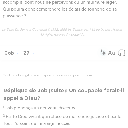
accomplit, dont nous ne percevons qu’un murmure léger.
Qui pourra donc comprendre les éclats de tonnerre de sa
puissance ?
La Bible Du Semeur Copyright © 1992, 1999 by Biblica, Inc.® Used by permission.
All rights reserved worldwide.
Job
27
Seuls les Évangiles sont disponibles en vidéo pour le moment.
Réplique de Job (suite): Un coupable ferait-il
appel à Dieu?
1
Job prononça un nouveau discours :
2
Par le Dieu vivant qui refuse de me rendre justice et par le
Tout-Puissant qui m’a aigri le cœur,