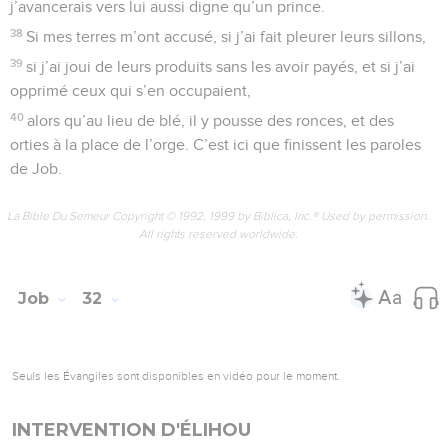
j’avancerais vers lui aussi digne qu’un prince.
38
Si mes terres m’ont accusé, si j’ai fait pleurer leurs sillons,
39
si j’ai joui de leurs produits sans les avoir payés, et si j’ai
opprimé ceux qui s’en occupaient,
40
alors qu’au lieu de blé, il y pousse des ronces, et des
orties à la place de l’orge. C’est ici que finissent les paroles
de Job.
La Bible Du Semeur Copyright © 1992, 1999 by Biblica, Inc.® Used by permission.
All rights reserved worldwide.
Job
32
Seuls les Évangiles sont disponibles en vidéo pour le moment.
INTERVENTION D'ÉLIHOU