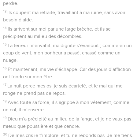
perdre.
13
Ils coupent ma retraite, travaillant à ma ruine, sans avoir
besoin d’aide.
14
Ils arrivent sur moi par une large brèche, et ils se
précipitent au milieu des décombres.
15
La terreur m’envahit, ma dignité s’évanouit ; comme en un
coup de vent, mon bonheur a passé, chassé comme un
nuage.
16
Et maintenant, ma vie s’échappe. Car des jours d’affliction
ont fondu sur mon être.
17
La nuit perce mes os, je suis écartelé, et le mal qui me
ronge ne prend pas de repos.
18
Avec toute sa force, il s’agrippe à mon vêtement, comme
un col, il m’enserre.
19
Dieu m’a précipité au milieu de la fange, et je ne vaux pas
mieux que poussière et que cendre.
20
De mes cris je t’implore, et tu ne réponds pas. Je me tiens