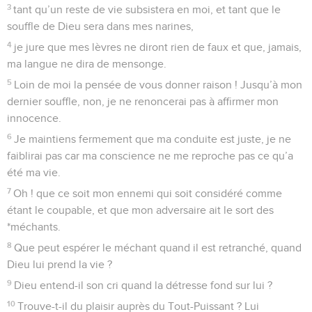
3
tant qu’un reste de vie subsistera en moi, et tant que le
souffle de Dieu sera dans mes narines,
4
je jure que mes lèvres ne diront rien de faux et que, jamais,
ma langue ne dira de mensonge.
5
Loin de moi la pensée de vous donner raison ! Jusqu’à mon
dernier souffle, non, je ne renoncerai pas à affirmer mon
innocence.
6
Je maintiens fermement que ma conduite est juste, je ne
faiblirai pas car ma conscience ne me reproche pas ce qu’a
été ma vie.
7
Oh ! que ce soit mon ennemi qui soit considéré comme
étant le coupable, et que mon adversaire ait le sort des
*méchants.
8
Que peut espérer le méchant quand il est retranché, quand
Dieu lui prend la vie ?
9
Dieu entend-il son cri quand la détresse fond sur lui ?
10
Trouve-t-il du plaisir auprès du Tout-Puissant ? Lui