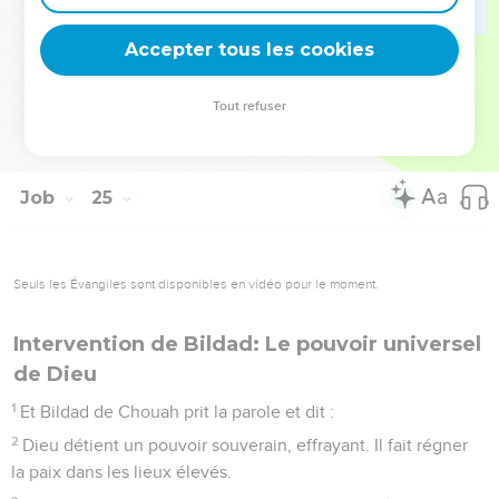
25
Qui me démentira en prétendant qu’il n’en est pas ainsi ?
Accepter tous les cookies
Qui réduira à rien le discours que je tiens ?
La Bible Du Semeur Copyright © 1992, 1999 by Biblica, Inc.® Used by permission.
Tout refuser
All rights reserved worldwide.
Job
25
Seuls les Évangiles sont disponibles en vidéo pour le moment.
Intervention de Bildad: Le pouvoir universel
de Dieu
1
Et Bildad de Chouah prit la parole et dit :
2
Dieu détient un pouvoir souverain, effrayant. Il fait régner
la paix dans les lieux élevés.