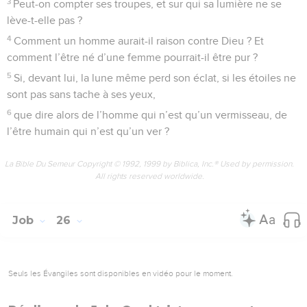
3
Peut-on compter ses troupes, et sur qui sa lumière ne se
lève-t-elle pas ?
4
Comment un homme aurait-il raison contre Dieu ? Et
comment l’être né d’une femme pourrait-il être pur ?
5
Si, devant lui, la lune même perd son éclat, si les étoiles ne
sont pas sans tache à ses yeux,
6
que dire alors de l’homme qui n’est qu’un vermisseau, de
l’être humain qui n’est qu’un ver ?
La Bible Du Semeur Copyright © 1992, 1999 by Biblica, Inc.® Used by permission.
All rights reserved worldwide.
Job
26
Seuls les Évangiles sont disponibles en vidéo pour le moment.