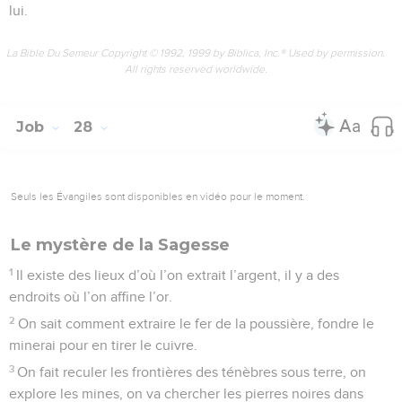
lui.
La Bible Du Semeur Copyright © 1992, 1999 by Biblica, Inc.® Used by permission.
All rights reserved worldwide.
Job
28
Seuls les Évangiles sont disponibles en vidéo pour le moment.
Le mystère de la Sagesse
1
Il existe des lieux d’où l’on extrait l’argent, il y a des
endroits où l’on affine l’or.
2
On sait comment extraire le fer de la poussière, fondre le
minerai pour en tirer le cuivre.
3
On fait reculer les frontières des ténèbres sous terre, on
explore les mines, on va chercher les pierres noires dans