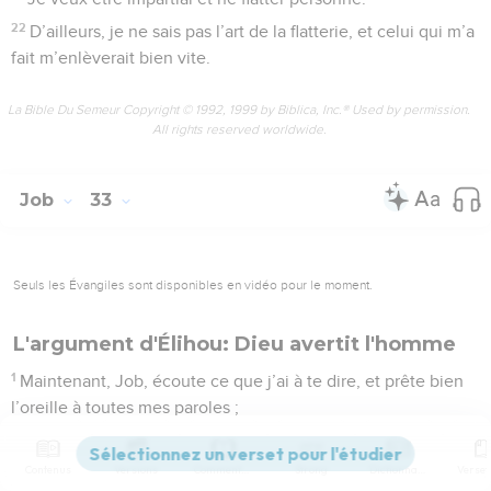
22
D’ailleurs, je ne sais pas l’art de la flatterie, et celui qui m’a
fait m’enlèverait bien vite.
La Bible Du Semeur Copyright © 1992, 1999 by Biblica, Inc.® Used by permission.
All rights reserved worldwide.
Job
33
Seuls les Évangiles sont disponibles en vidéo pour le moment.
L'argument d'Élihou: Dieu avertit l'homme
1
Maintenant, Job, écoute ce que j’ai à te dire, et prête bien
l’oreille à toutes mes paroles ;
2
voici, j’ouvre la bouche, et ma langue s’exprime.
3
Contenus
Versions
Commentaires
Strong
Dictionnaire
Mes mots proviennent d’un cœur sincère, ma bouche