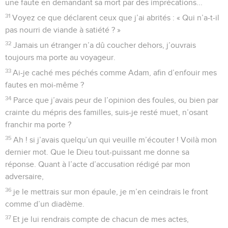
une faute en demandant sa mort par des imprécations...
31
Voyez ce que déclarent ceux que j’ai abrités : « Qui n’a-t-il
pas nourri de viande à satiété ? »
32
Jamais un étranger n’a dû coucher dehors, j’ouvrais
toujours ma porte au voyageur.
33
Ai-je caché mes péchés comme Adam, afin d’enfouir mes
fautes en moi-même ?
34
Parce que j’avais peur de l’opinion des foules, ou bien par
crainte du mépris des familles, suis-je resté muet, n’osant
franchir ma porte ?
35
Ah ! si j’avais quelqu’un qui veuille m’écouter ! Voilà mon
dernier mot. Que le Dieu tout-puissant me donne sa
réponse. Quant à l’acte d’accusation rédigé par mon
adversaire,
36
je le mettrais sur mon épaule, je m’en ceindrais le front
comme d’un diadème.
37
Et je lui rendrais compte de chacun de mes actes,