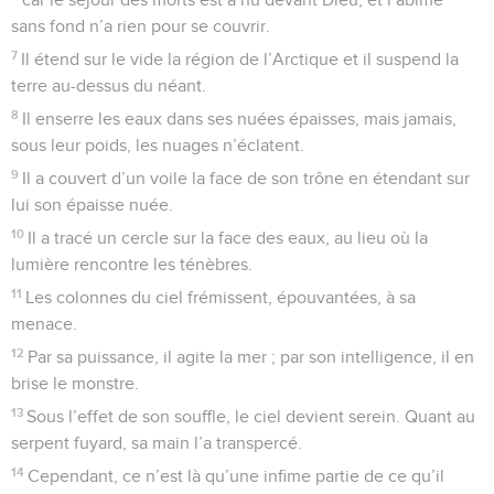
sans fond n’a rien pour se couvrir.
7
Il étend sur le vide la région de l’Arctique et il suspend la
terre au-dessus du néant.
8
Il enserre les eaux dans ses nuées épaisses, mais jamais,
sous leur poids, les nuages n’éclatent.
9
Il a couvert d’un voile la face de son trône en étendant sur
lui son épaisse nuée.
10
Il a tracé un cercle sur la face des eaux, au lieu où la
lumière rencontre les ténèbres.
11
Les colonnes du ciel frémissent, épouvantées, à sa
menace.
12
Par sa puissance, il agite la mer ; par son intelligence, il en
brise le monstre.
13
Sous l’effet de son souffle, le ciel devient serein. Quant au
serpent fuyard, sa main l’a transpercé.
14
Cependant, ce n’est là qu’une infime partie de ce qu’il