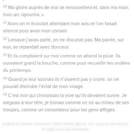
20
Ma gloire auprès de moi se renouvellera et, dans ma main,
mon arc rajeunira. »
21
Alors on m’écoutait attendant mon avis et l’on faisait
silence pour avoir mon conseil.
22
Lorsque j’avais parlé, on ne discutait pas. Ma parole, sur
eux, se répandait avec douceur.
23
Et ils comptaient sur moi comme on attend la pluie. Ils
ouvraient grand la bouche, comme pour recueillir les ondées
du printemps.
24
Quand je leur souriais ils n’osaient pas y croire, on ne
pouvait éteindre l’éclat de mon visage.
25
C’est moi qui choisissais la voie qu’ils devaient suivre. Je
siégeais à leur tête, je trônais comme un roi au milieu de ses
troupes, comme un consolateur pour les gens affligés.
La Bible Du Semeur Copyright © 1992, 1999 by Biblica, Inc.® Used by permission.
All rights reserved worldwide.