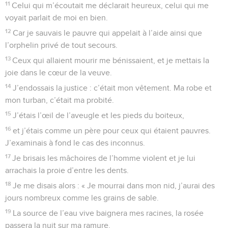
11
Celui qui m’écoutait me déclarait heureux, celui qui me
voyait parlait de moi en bien.
12
Car je sauvais le pauvre qui appelait à l’aide ainsi que
l’orphelin privé de tout secours.
13
Ceux qui allaient mourir me bénissaient, et je mettais la
joie dans le cœur de la veuve.
14
J’endossais la justice : c’était mon vêtement. Ma robe et
mon turban, c’était ma probité.
15
J’étais l’œil de l’aveugle et les pieds du boiteux,
16
et j’étais comme un père pour ceux qui étaient pauvres.
J’examinais à fond le cas des inconnus.
17
Je brisais les mâchoires de l’homme violent et je lui
arrachais la proie d’entre les dents.
18
Je me disais alors : « Je mourrai dans mon nid, j’aurai des
jours nombreux comme les grains de sable.
19
La source de l’eau vive baignera mes racines, la rosée
passera la nuit sur ma ramure.