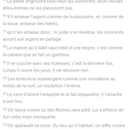
La peste engloutira tous ceux qui survivront, leurs veuves
elles-mêmes ne les pleureront pas.
16
S’il amasse l’argent comme de la poussière, et, comme de
la boue, entasse des habits,
17
qu’il les entasse donc : le juste s’en revêtira, les innocents
auront son argent en partage.
18
La maison qu’il bâtit vaut celle d’une teigne, c’est comme
la cabane que se fait un guetteur.
19
Il se couche avec ses richesses, c’est la dernière fois.
Lorsqu’il ouvre les yeux, il ne retrouve rien.
20
Les terreurs le submergent comme une inondation au
milieu de la nuit, un tourbillon l’enlève.
21
Le vent d’orient l’emporte et le fait disparaître, il l’arrache
à son lieu.
22
On lance contre lui des flèches sans pitié. Lui s’efforce de
fuir cette main menaçante.
23
On applaudit sa ruine. Du lieu qu’il habitait, on siffle contre