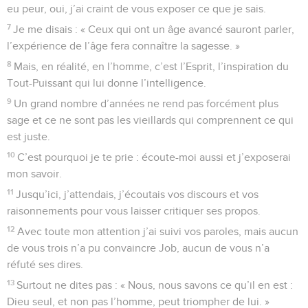
eu peur, oui, j’ai craint de vous exposer ce que je sais.
7
Je me disais : « Ceux qui ont un âge avancé sauront parler,
l’expérience de l’âge fera connaître la sagesse. »
8
Mais, en réalité, en l’homme, c’est l’Esprit, l’inspiration du
Tout-Puissant qui lui donne l’intelligence.
9
Un grand nombre d’années ne rend pas forcément plus
sage et ce ne sont pas les vieillards qui comprennent ce qui
est juste.
10
C’est pourquoi je te prie : écoute-moi aussi et j’exposerai
mon savoir.
11
Jusqu’ici, j’attendais, j’écoutais vos discours et vos
raisonnements pour vous laisser critiquer ses propos.
12
Avec toute mon attention j’ai suivi vos paroles, mais aucun
de vous trois n’a pu convaincre Job, aucun de vous n’a
réfuté ses dires.
13
Surtout ne dites pas : « Nous, nous savons ce qu’il en est :
Dieu seul, et non pas l’homme, peut triompher de lui. »