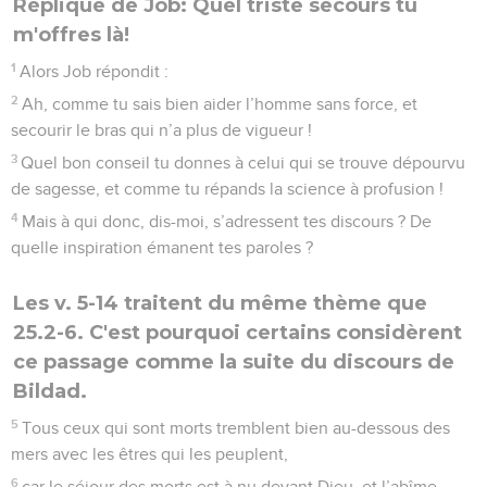
Réplique de Job: Quel triste secours tu
m'offres là!
1
Alors Job répondit :
2
Ah, comme tu sais bien aider l’homme sans force, et
secourir le bras qui n’a plus de vigueur !
3
Quel bon conseil tu donnes à celui qui se trouve dépourvu
de sagesse, et comme tu répands la science à profusion !
4
Mais à qui donc, dis-moi, s’adressent tes discours ? De
quelle inspiration émanent tes paroles ?
Les v. 5-14 traitent du même thème que
25.2-6. C'est pourquoi certains considèrent
ce passage comme la suite du discours de
Bildad.
5
Tous ceux qui sont morts tremblent bien au-dessous des
mers avec les êtres qui les peuplent,
6
car le séjour des morts est à nu devant Dieu, et l’abîme