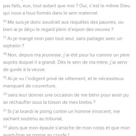
pas faits, eux, tout autant que moi ? Oui, c’est le même Dieu
qui nous a tous formés dans le sein maternel.
16
Me suis-je donc soustrait aux requêtes des pauvres, ou
bien ai-je déçu le regard plein d’espoir des veuves ?
17
Ai-je mangé mon pain tout seul, sans partager avec un
orphelin ?
18
Non, depuis ma jeunesse, j’ai été pour lui comme un père
auprès duquel il a grandi. Dès le sein de ma mère, j’ai servi
de guide à la veuve.
19
Ai-je vu l’indigent privé de vêtement, et le nécessiteux
manquant de couverture,
20
sans leur donner une occasion de me bénir pour avoir pu
se réchauffer sous la toison de mes brebis ?
21
Si j’ai brandi le poing contre un homme innocent, me
sachant soutenu au tribunal,
22
alors que mon épaule s’arrache de mon corps et que mon
avant-bras se rompe au coude !