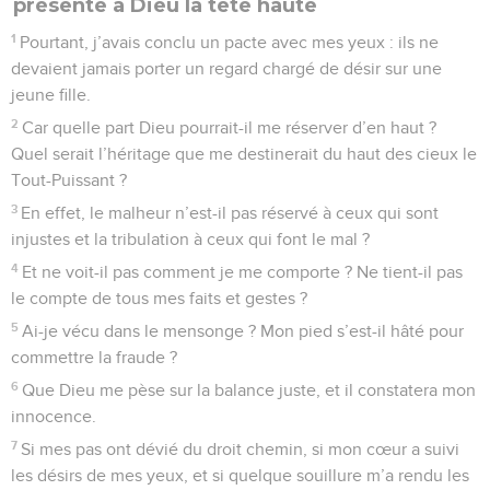
présente à Dieu la tête haute
1
Pourtant, j’avais conclu un pacte avec mes yeux : ils ne
devaient jamais porter un regard chargé de désir sur une
jeune fille.
2
Car quelle part Dieu pourrait-il me réserver d’en haut ?
Quel serait l’héritage que me destinerait du haut des cieux le
Tout-Puissant ?
3
En effet, le malheur n’est-il pas réservé à ceux qui sont
injustes et la tribulation à ceux qui font le mal ?
4
Et ne voit-il pas comment je me comporte ? Ne tient-il pas
le compte de tous mes faits et gestes ?
5
Ai-je vécu dans le mensonge ? Mon pied s’est-il hâté pour
commettre la fraude ?
6
Que Dieu me pèse sur la balance juste, et il constatera mon
innocence.
7
Si mes pas ont dévié du droit chemin, si mon cœur a suivi
les désirs de mes yeux, et si quelque souillure m’a rendu les