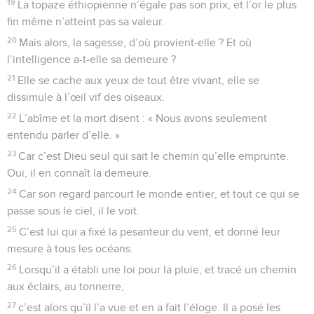
19
La topaze éthiopienne n’égale pas son prix, et l’or le plus
fin même n’atteint pas sa valeur.
20
Mais alors, la sagesse, d’où provient-elle ? Et où
l’intelligence a-t-elle sa demeure ?
21
Elle se cache aux yeux de tout être vivant, elle se
dissimule à l’œil vif des oiseaux.
22
L’abîme et la mort disent : « Nous avons seulement
entendu parler d’elle. »
23
Car c’est Dieu seul qui sait le chemin qu’elle emprunte.
Oui, il en connaît la demeure.
24
Car son regard parcourt le monde entier, et tout ce qui se
passe sous le ciel, il le voit.
25
C’est lui qui a fixé la pesanteur du vent, et donné leur
mesure à tous les océans.
26
Lorsqu’il a établi une loi pour la pluie, et tracé un chemin
aux éclairs, au tonnerre,
27
c’est alors qu’il l’a vue et en a fait l’éloge. Il a posé les