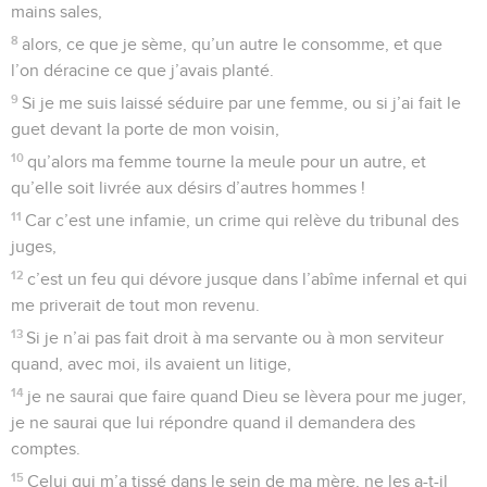
mains sales,
8
alors, ce que je sème, qu’un autre le consomme, et que
l’on déracine ce que j’avais planté.
9
Si je me suis laissé séduire par une femme, ou si j’ai fait le
guet devant la porte de mon voisin,
10
qu’alors ma femme tourne la meule pour un autre, et
qu’elle soit livrée aux désirs d’autres hommes !
11
Car c’est une infamie, un crime qui relève du tribunal des
juges,
12
c’est un feu qui dévore jusque dans l’abîme infernal et qui
me priverait de tout mon revenu.
13
Si je n’ai pas fait droit à ma servante ou à mon serviteur
quand, avec moi, ils avaient un litige,
14
je ne saurai que faire quand Dieu se lèvera pour me juger,
je ne saurai que lui répondre quand il demandera des
comptes.
15
Celui qui m’a tissé dans le sein de ma mère, ne les a-t-il