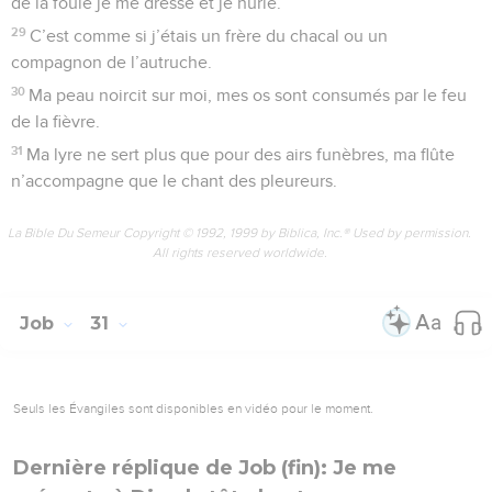
de la foule je me dresse et je hurle.
29
C’est comme si j’étais un frère du chacal ou un
compagnon de l’autruche.
30
Ma peau noircit sur moi, mes os sont consumés par le feu
de la fièvre.
31
Ma lyre ne sert plus que pour des airs funèbres, ma flûte
n’accompagne que le chant des pleureurs.
La Bible Du Semeur Copyright © 1992, 1999 by Biblica, Inc.® Used by permission.
All rights reserved worldwide.
Job
31
Seuls les Évangiles sont disponibles en vidéo pour le moment.
Dernière réplique de Job (fin): Je me