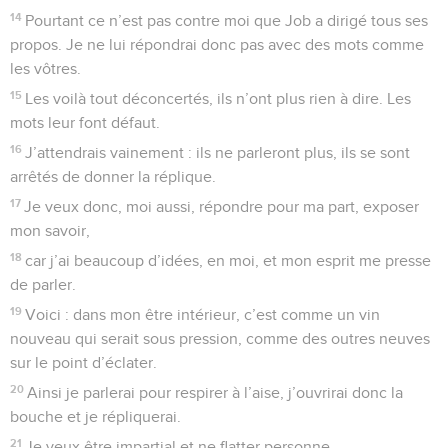
14
Pourtant ce n’est pas contre moi que Job a dirigé tous ses
propos. Je ne lui répondrai donc pas avec des mots comme
les vôtres.
15
Les voilà tout déconcertés, ils n’ont plus rien à dire. Les
mots leur font défaut.
16
J’attendrais vainement : ils ne parleront plus, ils se sont
arrêtés de donner la réplique.
17
Je veux donc, moi aussi, répondre pour ma part, exposer
mon savoir,
18
car j’ai beaucoup d’idées, en moi, et mon esprit me presse
de parler.
19
Voici : dans mon être intérieur, c’est comme un vin
nouveau qui serait sous pression, comme des outres neuves
sur le point d’éclater.
20
Ainsi je parlerai pour respirer à l’aise, j’ouvrirai donc la
bouche et je répliquerai.
21
Je veux être impartial et ne flatter personne.