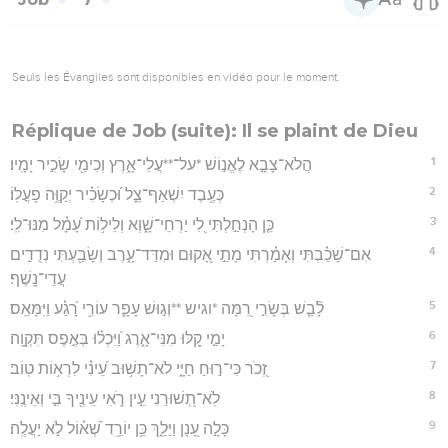
Seuls les Évangiles sont disponibles en vidéo pour le moment.
Réplique de Job (suite): Il se plaint de Dieu
1
הֲלֹא־צָבָ֣א לֶאֱנ֣וֹשׁ *על־**עֲלֵי־אָ֑רֶץ וְכִימֵ֖י שָׂכִ֣יר יָמָֽיו׃
2
כְּעֶ֥בֶד יִשְׁאַף־צֵ֑ל וּ֝כְשָׂכִ֗יר יְקַוֶּ֥ה פָעֳלֽוֹ׃
3
כֵּ֤ן הָנְחַ֣לְתִּי לִ֭י יַרְחֵי־שָׁ֑וְא וְלֵיל֥וֹת עָ֝מָ֗ל מִנּוּ־לִֽי׃
4
אִם־שָׁכַ֗בְתִּי וְאָמַ֗רְתִּי מָתַ֣י אָ֭קוּם וּמִדַּד־עָ֑רֶב וְשָׂבַ֖עְתִּי נְדֻדִ֣ים
עֲדֵי־נָֽשֶׁף׃
5
לָ֘בַ֤שׁ בְּשָׂרִ֣י רִ֭מָּה *וגיש **וְג֣וּשׁ עָפָ֑ר עוֹרִ֥י רָ֝גַ֗ע וַיִּמָּאֵֽס׃
6
יָמַ֣י קַ֭לּוּ מִנִּי־אָ֑רֶג וַ֝יִּכְל֗וּ בְּאֶ֣פֶס תִּקְוָֽה׃
7
זְ֭כֹר כִּי־ר֣וּחַ חַיָּ֑י לֹא־תָשׁ֥וּב עֵ֝ינִ֗י לִרְא֥וֹת טֽוֹב׃
8
לֹֽא־תְ֭שׁוּרֵנִי עֵ֣ין רֹ֑אִי עֵינֶ֖יךָ בִּ֣י וְאֵינֶֽנִּי׃
9
כָּלָ֣ה עָ֭נָן וַיֵּלַ֑ךְ כֵּ֥ן יוֹרֵ֥ד שְׁ֝א֗וֹל לֹ֣א יַעֲלֶֽה׃