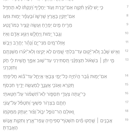
7
כִּ֤י יֵ֥שׁ לָעֵ֗ץ תִּ֫קְוָ֥ה אִֽם־יִ֭כָּרֵת וְע֣וֹד יַחֲלִ֑יף וְ֝יֹֽנַקְתּ֗וֹ לֹ֣א תֶחְדָּֽל׃
8
אִם־יַזְקִ֣ין בָּאָ֣רֶץ שָׁרְשׁ֑וֹ וּ֝בֶעָפָ֗ר יָמ֥וּת גִּזְעֽוֹ׃
9
מֵרֵ֣יחַ מַ֣יִם יַפְרִ֑חַ וְעָשָׂ֖ה קָצִ֣יר כְּמוֹ־נָֽטַע׃
10
וְגֶ֣בֶר יָ֭מוּת וַֽיֶּחֱלָ֑שׁ וַיִּגְוַ֖ע אָדָ֣ם וְאַיּֽוֹ׃
11
אָֽזְלוּ־מַ֭יִם מִנִּי־יָ֑ם וְ֝נָהָ֗ר יֶחֱרַ֥ב וְיָבֵֽשׁ׃
12
וְאִ֥ישׁ שָׁכַ֗ב וְֽלֹא־יָ֫ק֥וּם עַד־בִּלְתִּ֣י שָׁ֭מַיִם לֹ֣א יָקִ֑יצוּ וְלֹֽא־יֵ֝עֹ֗רוּ מִשְּׁנָתָֽם׃
13
מִ֤י יִתֵּ֨ן ׀ בִּשְׁא֬וֹל תַּצְפִּנֵ֗נִי תַּ֭סְתִּירֵנִי עַד־שׁ֣וּב אַפֶּ֑ךָ תָּ֤שִׁ֥ית לִ֖י חֹ֣ק
וְתִזְכְּרֵֽנִי׃
14
אִם־יָמ֥וּת גֶּ֗בֶר הֲיִ֫חְיֶ֥ה כָּל־יְמֵ֣י צְבָאִ֣י אֲיַחֵ֑ל עַד־בּ֝֗וֹא חֲלִיפָתִֽי׃
15
תִּ֭קְרָא וְאָנֹכִ֣י אֶֽעֱנֶ֑ךָּ לְֽמַעֲשֵׂ֖ה יָדֶ֣יךָ תִכְסֹֽף׃
16
כִּֽי־עַ֭תָּה צְעָדַ֣י תִּסְפּ֑וֹר לֹֽא־תִ֝שְׁמ֗וֹר עַל־חַטָּאתִֽי׃
17
חָתֻ֣ם בִּצְר֣וֹר פִּשְׁעִ֑י וַ֝תִּטְפֹּ֗ל עַל־עֲוֺנִֽי׃
18
וְ֭אוּלָם הַר־נוֹפֵ֣ל יִבּ֑וֹל וְ֝צ֗וּר יֶעְתַּ֥ק מִמְּקֹמֽוֹ׃
19
אֲבָנִ֤ים ׀ שָׁ֥חֲקוּ מַ֗יִם תִּשְׁטֹֽף־סְפִיחֶ֥יהָ עֲפַר־אָ֑רֶץ וְתִקְוַ֖ת אֱנ֣וֹשׁ
הֶאֱבַֽדְתָּ׃