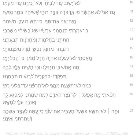
10
לֹא־יָשׁ֣וּב ע֣וֹד לְבֵית֑וֹ וְלֹא־יַכִּירֶ֖נּוּ ע֣וֹד מְקֹמֽוֹ׃
11
גַּם־אֲנִי֮ לֹ֤א אֶחֱשָׂ֫ךְ פִּ֥י אֲ‍ֽ֭דַבְּרָה בְּצַ֣ר רוּחִ֑י אָ֝שִׂ֗יחָה בְּמַ֣ר נַפְשִֽׁי׃
12
הֲ‍ֽיָם־אָ֭נִי אִם־תַּנִּ֑ין כִּֽי־תָשִׂ֖ים עָלַ֣י מִשְׁמָֽר׃
13
כִּֽי־אָ֭מַרְתִּי תְּנַחֲמֵ֣נִי עַרְשִׂ֑י יִשָּׂ֥א בְ֝שִׂיחִ֗י מִשְׁכָּבִֽי׃
14
וְחִתַּתַּ֥נִי בַחֲלֹמ֑וֹת וּֽמֵחֶזְיֹנ֥וֹת תְּבַעֲתַֽנִּי׃
15
וַתִּבְחַ֣ר מַחֲנָ֣ק נַפְשִׁ֑י מָ֝֗וֶת מֵֽעַצְמוֹתָֽי׃
16
מָ֭אַסְתִּי לֹא־לְעֹלָ֣ם אֶֽחְיֶ֑ה חֲדַ֥ל מִ֝מֶּ֗נִּי כִּי־הֶ֥בֶל יָמָֽי׃
17
מָֽה־אֱ֭נוֹשׁ כִּ֣י תְגַדְּלֶ֑נּוּ וְכִי־תָשִׁ֖ית אֵלָ֣יו לִבֶּֽךָ׃
18
וַתִּפְקְדֶ֥נּוּ לִבְקָרִ֑ים לִ֝רְגָעִ֗ים תִּבְחָנֶֽנּוּ׃
19
כַּ֭מָּה לֹא־תִשְׁעֶ֣ה מִמֶּ֑נִּי לֹֽא־תַ֝רְפֵּ֗נִי עַד־בִּלְעִ֥י רֻקִּֽי׃
20
חָטָ֡אתִי מָ֤ה אֶפְעַ֨ל ׀ לָךְ֮ נֹצֵ֪ר הָאָ֫דָ֥ם לָ֤מָה שַׂמְתַּ֣נִי לְמִפְגָּ֣ע לָ֑ךְ
וָאֶהְיֶ֖ה עָלַ֣י לְמַשָּֽׂא׃
21
וּמֶ֤ה ׀ לֹא־תִשָּׂ֣א פִשְׁעִי֮ וְתַעֲבִ֪יר אֶת־עֲוֺ֫נִ֥י כִּֽי־עַ֭תָּה לֶעָפָ֣ר אֶשְׁכָּ֑ב
וְשִׁ֖חֲרְתַּ֣נִי וְאֵינֶֽנִּי׃
Hébreu : © Westminster Leningrad Codex - tanach.us --- Grec : © 2010 by the