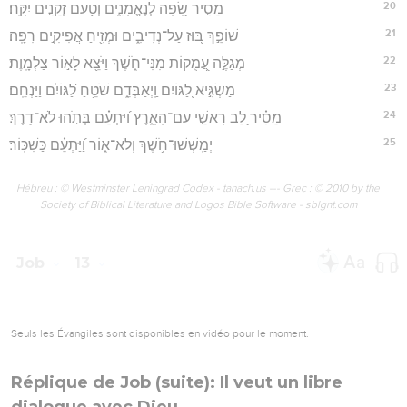
20
מֵסִ֣יר שָׂ֭פָה לְנֶאֱמָנִ֑ים וְטַ֖עַם זְקֵנִ֣ים יִקָּֽח׃
21
שׁוֹפֵ֣ךְ בּ֭וּז עַל־נְדִיבִ֑ים וּמְזִ֖יחַ אֲפִיקִ֣ים רִפָּֽה׃
22
מְגַלֶּ֣ה עֲ֭מֻקוֹת מִנִּי־חֹ֑שֶׁךְ וַיֹּצֵ֖א לָא֣וֹר צַלְמָֽוֶת׃
23
מַשְׂגִּ֣יא לַ֭גּוֹיִם וַֽיְאַבְּדֵ֑ם שֹׁטֵ֥חַ לַ֝גּוֹיִ֗ם וַיַּנְחֵֽם׃
24
מֵסִ֗יר לֵ֭ב רָאשֵׁ֣י עַם־הָאָ֑רֶץ וַ֝יַּתְעֵ֗ם בְּתֹ֣הוּ לֹא־דָֽרֶךְ׃
25
יְמַֽשְׁשׁוּ־חֹ֥שֶׁךְ וְלֹא־א֑וֹר וַ֝יַּתְעֵ֗ם כַּשִּׁכּֽוֹר׃
Hébreu : © Westminster Leningrad Codex - tanach.us --- Grec : © 2010 by the
Society of Biblical Literature and Logos Bible Software - sblgnt.com
Job
13
Seuls les Évangiles sont disponibles en vidéo pour le moment.
Réplique de Job (suite): Il veut un libre
dialogue avec Dieu