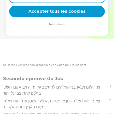
deviennent vos tremplins. Que vous guidiez un ministère, une
équipe, un groupe ou une famille, leur expérience est faite
Accepter tous les cookies
pour vous.
Tout refuser
Je découvre l’événement
Seuls les Évangiles sont disponibles en vidéo pour le moment.
Seconde épreuve de Job
1
וַיְהִ֣י הַיּ֔וֹם וַיָּבֹ֙אוּ֙ בְּנֵ֣י הָֽאֱלֹהִ֔ים לְהִתְיַצֵּ֖ב עַל־יְהוָ֑ה וַיָּב֤וֹא גַֽם־הַשָּׂטָן֙
בְּתֹכָ֔ם לְהִתְיַצֵּ֖ב עַל־יְהוָֽה׃
2
וַיֹּ֤אמֶר יְהוָה֙ אֶל־הַשָּׂטָ֔ן אֵ֥י מִזֶּ֖ה תָּבֹ֑א וַיַּ֨עַן הַשָּׂטָ֤ן אֶת־יְהוָה֙ וַיֹּאמַ֔ר
מִשֻּׁ֣ט בָּאָ֔רֶץ וּמֵהִתְהַלֵּ֖ךְ בָּֽהּ׃
3