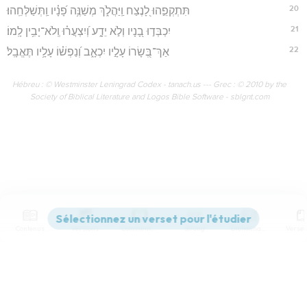
20
תִּתְקְפֵ֣הוּ לָ֭נֶצַח וַֽיַּהֲלֹ֑ךְ מְשַׁנֶּ֥ה פָ֝נָ֗יו וַֽתְּשַׁלְּחֵֽהוּ׃
21
יִכְבְּד֣וּ בָ֭נָיו וְלֹ֣א יֵדָ֑ע וְ֝יִצְעֲר֗וּ וְֽלֹא־יָבִ֥ין לָֽמוֹ׃
22
אַךְ־בְּ֭שָׂרוֹ עָלָ֣יו יִכְאָ֑ב וְ֝נַפְשׁ֗וֹ עָלָ֥יו תֶּאֱבָֽל׃
Hébreu : © Westminster Leningrad Codex - tanach.us --- Grec : © 2010 by the
Society of Biblical Literature and Logos Bible Software - sblgnt.com
Contenus
Versions
Commentaires
Strong
Dictionnaire
Paramètres de lecture