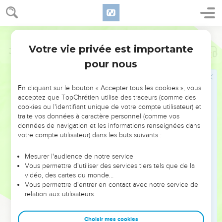
Votre vie privée est importante
Job
2
pour nous
NE MANQUEZ PAS L’ÉVÉNEMENT
En cliquant sur le bouton « Accepter tous les cookies », vous
DE L’ANNÉE !
acceptez que TopChrétien utilise des traceurs (comme des
cookies ou l'identifiant unique de votre compte utilisateur) et
ET SI LEURS ERREURS POUVAIENT VOUS ÉVITER LES
traite vos données à caractère personnel (comme vos
VOTRES ?
données de navigation et les informations renseignées dans
votre compte utilisateur) dans les buts suivants :
On admire souvent les leaders pour leurs réussites, leur impact,
leur foi ou leur vision. Mais on voit moins les doutes, les erreurs
Mesurer l'audience de notre service
Vous permettre d'utiliser des services tiers tels que de la
et les saisons difficiles qu'ils ont traversés, alors même que ce
vidéo, des cartes du monde…
sont elles qui les ont façonnés.
Vous permettre d'entrer en contact avec notre service de
relation aux utilisateurs.
Dans cette conférence, leaders, entrepreneurs, et responsables
reviennent sur les erreurs marquantes de leur parcours et les
clés pour avancer avec plus de sagesse afin que leurs erreurs
Choisir mes cookies