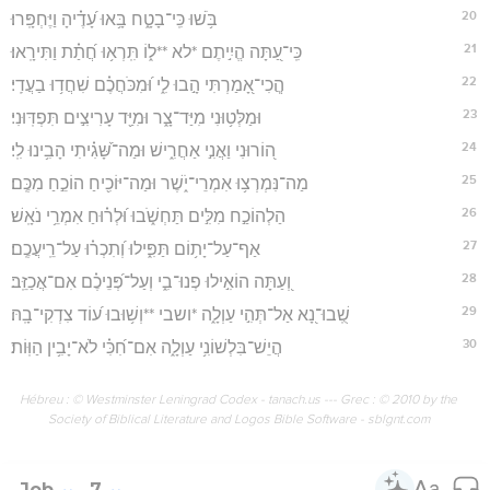
20
בֹּ֥שׁוּ כִּֽי־בָטָ֑ח בָּ֥אוּ עָ֝דֶ֗יהָ וַיֶּחְפָּֽרוּ׃
21
כִּֽי־עַ֭תָּה הֱיִ֣יתֶם *לא **ל֑וֹ תִּֽרְא֥וּ חֲ֝תַ֗ת וַתִּירָֽאוּ׃
22
הֲ‍ֽכִי־אָ֭מַרְתִּי הָ֣בוּ לִ֑י וּ֝מִכֹּחֲכֶ֗ם שִׁחֲד֥וּ בַעֲדִֽי׃
23
וּמַלְּט֥וּנִי מִיַּד־צָ֑ר וּמִיַּ֖ד עָרִיצִ֣ים תִּפְדּֽוּנִי׃
24
ה֭וֹרוּנִי וַאֲנִ֣י אַחֲרִ֑ישׁ וּמַה־שָּׁ֝גִ֗יתִי הָבִ֥ינוּ לִֽי׃
25
מַה־נִּמְרְצ֥וּ אִמְרֵי־יֹ֑שֶׁר וּמַה־יּוֹכִ֖יחַ הוֹכֵ֣חַ מִכֶּֽם׃
26
הַלְהוֹכַ֣ח מִלִּ֣ים תַּחְשֹׁ֑בוּ וּ֝לְר֗וּחַ אִמְרֵ֥י נֹאָֽשׁ׃
27
אַף־עַל־יָת֥וֹם תַּפִּ֑ילוּ וְ֝תִכְר֗וּ עַל־רֵֽיעֲכֶֽם׃
28
וְ֭עַתָּה הוֹאִ֣ילוּ פְנוּ־בִ֑י וְעַל־פְּ֝נֵיכֶ֗ם אִם־אֲכַזֵּֽב׃
29
שֻֽׁבוּ־נָ֭א אַל־תְּהִ֣י עַוְלָ֑ה *ושבי **וְשׁ֥וּבוּ ע֝וֹד צִדְקִי־בָֽהּ׃
30
הֲיֵשׁ־בִּלְשׁוֹנִ֥י עַוְלָ֑ה אִם־חִ֝כִּ֗י לֹא־יָבִ֥ין הַוּֽוֹת׃
Hébreu : © Westminster Leningrad Codex - tanach.us --- Grec : © 2010 by the
Society of Biblical Literature and Logos Bible Software - sblgnt.com
Job
7