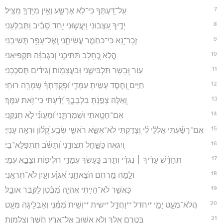
7
עַֽל־דַּ֭עְתְּךָ כִּי־לֹ֣א אֶרְשָׁ֑ע וְאֵ֖ין מִיָּדְךָ֣ מַצִּֽיל׃
8
יָדֶ֣יךָ עִ֭צְּבוּנִי וַֽיַּעֲשׂ֑וּנִי יַ֥חַד סָ֝בִ֗יב וַֽתְּבַלְּעֵֽנִי׃
9
זְכָר־נָ֭א כִּי־כַחֹ֣מֶר עֲשִׂיתָ֑נִי וְֽאֶל־עָפָ֥ר תְּשִׁיבֵֽנִי׃
10
הֲלֹ֣א כֶ֭חָלָב תַּתִּיכֵ֑נִי וְ֝כַגְּבִנָּ֗ה תַּקְפִּיאֵֽנִי׃
11
ע֣וֹר וּ֭בָשָׂר תַּלְבִּישֵׁ֑נִי וּֽבַעֲצָמ֥וֹת וְ֝גִידִ֗ים תְּסֹכְכֵֽנִי׃
12
חַיִּ֣ים וָ֭חֶסֶד עָשִׂ֣יתָ עִמָּדִ֑י וּ֝פְקֻדָּתְךָ֗ שָֽׁמְרָ֥ה רוּחִֽי׃
13
וְ֭אֵלֶּה צָפַ֣נְתָּ בִלְבָבֶ֑ךָ יָ֝דַ֗עְתִּי כִּי־זֹ֥את עִמָּֽךְ׃
14
אִם־חָטָ֥אתִי וּשְׁמַרְתָּ֑נִי וּ֝מֵעֲוֺנִ֗י לֹ֣א תְנַקֵּֽנִי׃
15
אִם־רָשַׁ֡עְתִּי אַלְלַ֬י לִ֗י וְ֭צָדַקְתִּי לֹא־אֶשָּׂ֣א רֹאשִׁ֑י שְׂבַ֥ע קָ֝ל֗וֹן וּרְאֵ֥ה עָנְיִֽי׃
16
וְ֭יִגְאֶה כַּשַּׁ֣חַל תְּצוּדֵ֑נִי וְ֝תָשֹׁ֗ב תִּתְפַּלָּא־בִֽי׃
17
תְּחַדֵּ֬שׁ עֵדֶ֨יךָ ׀ נֶגְדִּ֗י וְתֶ֣רֶב כַּֽ֭עַשְׂךָ עִמָּדִ֑י חֲלִיפ֖וֹת וְצָבָ֣א עִמִּֽי׃
18
וְלָ֣מָּה מֵ֭רֶחֶם הֹצֵאתָ֑נִי אֶ֝גְוַ֗ע וְעַ֣יִן לֹא־תִרְאֵֽנִי׃
19
כַּאֲשֶׁ֣ר לֹא־הָיִ֣יתִי אֶהְיֶ֑ה מִ֝בֶּ֗טֶן לַקֶּ֥בֶר אוּבָֽל׃
20
הֲלֹא־מְעַ֣ט יָמַ֣י *יחדל **וַחֲדָ֑ל *ישית **וְשִׁ֥ית מִ֝מֶּ֗נִּי וְאַבְלִ֥יגָה מְּעָֽט׃
21
בְּטֶ֣רֶם אֵ֭לֵךְ וְלֹ֣א אָשׁ֑וּב אֶל־אֶ֖רֶץ חֹ֣שֶׁךְ וְצַלְמָֽוֶת׃