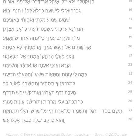
15
הֵ֣ן יִ֭קְטְלֵנִי *לא **ל֣וֹ אֲיַחֵ֑ל אַךְ־דְּ֝רָכַ֗י אֶל־פָּנָ֥יו אוֹכִֽיחַ׃
16
גַּם־הוּא־לִ֥י לִֽישׁוּעָ֑ה כִּי־לֹ֥א לְ֝פָנָ֗יו חָנֵ֥ף יָבֽוֹא׃
17
שִׁמְע֣וּ שָׁ֭מוֹעַ מִלָּתִ֑י וְ֝אַֽחֲוָתִ֗י בְּאָזְנֵיכֶֽם׃
18
הִנֵּה־נָ֭א עָרַ֣כְתִּי מִשְׁפָּ֑ט יָ֝דַ֗עְתִּי כִּֽי־אֲנִ֥י אֶצְדָּֽק׃
19
מִי־ה֭וּא יָרִ֣יב עִמָּדִ֑י כִּֽי־עַתָּ֖ה אַחֲרִ֣ישׁ וְאֶגְוָֽע׃
20
אַךְ־שְׁ֭תַּיִם אַל־תַּ֣עַשׂ עִמָּדִ֑י אָ֥ז מִ֝פָּנֶ֗יךָ לֹ֣א אֶסָּתֵֽר׃
21
כַּ֭פְּךָ מֵעָלַ֣י הַרְחַ֑ק וְ֝אֵ֥מָתְךָ֗ אַֽל־תְּבַעֲתַֽנִּי׃
22
וּ֭קְרָא וְאָנֹכִ֣י אֶֽעֱנֶ֑ה אֽוֹ־אֲ֝דַבֵּ֗ר וַהֲשִׁיבֵֽנִי׃
23
כַּמָּ֣ה לִ֭י עֲוֺנ֣וֹת וְחַטָּא֑וֹת פִּֽשְׁעִ֥י וְ֝חַטָּאתִ֗י הֹדִיעֵֽנִי׃
24
לָֽמָּה־פָנֶ֥יךָ תַסְתִּ֑יר וְתַחְשְׁבֵ֖נִי לְאוֹיֵ֣ב לָֽךְ׃
25
הֶעָלֶ֣ה נִדָּ֣ף תַּעֲר֑וֹץ וְאֶת־קַ֖שׁ יָבֵ֣שׁ תִּרְדֹּֽף׃
26
כִּֽי־תִכְתֹּ֣ב עָלַ֣י מְרֹר֑וֹת וְ֝תוֹרִישֵׁ֗נִי עֲוֺנ֥וֹת נְעוּרָֽי׃
27
וְתָ֘שֵׂ֤ם בַּסַּ֨ד ׀ רַגְלַ֗י וְתִשְׁמ֥וֹר כָּל־אָרְחוֹתָ֑י עַל־שָׁרְשֵׁ֥י רַ֝גְלַ֗י תִּתְחַקֶּֽה׃
28
וְ֭הוּא כְּרָקָ֣ב יִבְלֶ֑ה כְּ֝בֶ֗גֶד אֲכָ֣לוֹ עָֽשׁ׃
Hébreu : © Westminster Leningrad Codex - tanach.us --- Grec : © 2010 by the