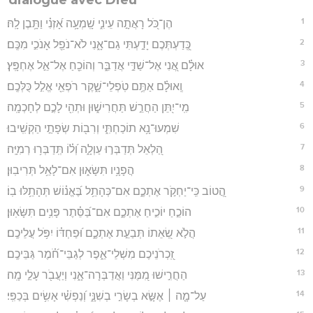
1
הֶן־כֹּ֭ל רָאֲתָ֣ה עֵינִ֑י שָֽׁמְעָ֥ה אָ֝זְנִ֗י וַתָּ֥בֶן לָֽהּ׃
2
כְּֽ֭דַעְתְּכֶם יָדַ֣עְתִּי גַם־אָ֑נִי לֹא־נֹפֵ֖ל אָנֹכִ֣י מִכֶּֽם׃
3
אוּלָ֗ם אֲ֭נִי אֶל־שַׁדַּ֣י אֲדַבֵּ֑ר וְהוֹכֵ֖חַ אֶל־אֵ֣ל אֶחְפָּֽץ׃
4
וְֽאוּלָ֗ם אַתֶּ֥ם טֹֽפְלֵי־שָׁ֑קֶר רֹפְאֵ֖י אֱלִ֣ל כֻּלְּכֶֽם׃
5
מִֽי־יִ֭תֵּן הַחֲרֵ֣שׁ תַּחֲרִישׁ֑וּן וּתְהִ֖י לָכֶ֣ם לְחָכְמָֽה׃
6
שִׁמְעוּ־נָ֥א תוֹכַחְתִּ֑י וְרִב֖וֹת שְׂפָתַ֣י הַקְשִֽׁיבוּ׃
7
הַ֭לְאֵל תְּדַבְּר֣וּ עַוְלָ֑ה וְ֝ל֗וֹ תְּֽדַבְּר֥וּ רְמִיָּֽה׃
8
הֲפָנָ֥יו תִּשָּׂא֑וּן אִם־לָאֵ֥ל תְּרִיבֽוּן׃
9
הֲ֭טוֹב כִּֽי־יַחְקֹ֣ר אֶתְכֶ֑ם אִם־כְּהָתֵ֥ל בֶּ֝אֱנ֗וֹשׁ תְּהָתֵ֥לּוּ בֽוֹ׃
10
הוֹכֵ֣חַ יוֹכִ֣יחַ אֶתְכֶ֑ם אִם־בַּ֝סֵּ֗תֶר פָּנִ֥ים תִּשָּׂאֽוּן׃
11
הֲלֹ֣א שְׂ֭אֵתוֹ תְּבַעֵ֣ת אֶתְכֶ֑ם וּ֝פַחְדּ֗וֹ יִפֹּ֥ל עֲלֵיכֶֽם׃
12
זִֽ֭כְרֹנֵיכֶם מִשְׁלֵי־אֵ֑פֶר לְגַבֵּי־חֹ֝֗מֶר גַּבֵּיכֶֽם׃
13
הַחֲרִ֣ישׁוּ מִ֭מֶּנִּי וַאֲדַבְּרָה־אָ֑נִי וְיַעֲבֹ֖ר עָלַ֣י מָֽה׃
14
עַל־מָ֤ה ׀ אֶשָּׂ֣א בְשָׂרִ֣י בְשִׁנָּ֑י וְ֝נַפְשִׁ֗י אָשִׂ֥ים בְּכַפִּֽי׃