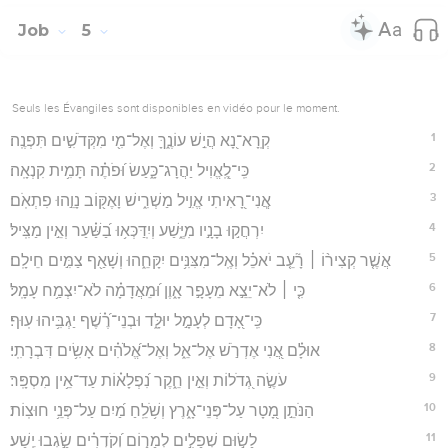
Job
5
Seuls les Évangiles sont disponibles en vidéo pour le moment.
1
קְֽרָא־נָ֭א הֲיֵ֣שׁ עוֹנֶ֑ךָּ וְאֶל־מִ֖י מִקְּדֹשִׁ֣ים תִּפְנֶֽה׃
2
כִּֽי־לֶֽ֭אֱוִיל יַהֲרָג־כָּ֑עַשׂ וּ֝פֹתֶ֗ה תָּמִ֥ית קִנְאָֽה׃
3
אֲ‍ֽנִי־רָ֭אִיתִי אֱוִ֣יל מַשְׁרִ֑ישׁ וָאֶקּ֖וֹב נָוֵ֣הוּ פִתְאֹֽם׃
4
יִרְחֲק֣וּ בָנָ֣יו מִיֶּ֑שַׁע וְיִֽדַּכְּא֥וּ בַ֝שַּׁ֗עַר וְאֵ֣ין מַצִּֽיל׃
5
אֲשֶׁ֤ר קְצִיר֨וֹ ׀ רָ֘עֵ֤ב יֹאכֵ֗ל וְאֶֽל־מִצִּנִּ֥ים יִקָּחֵ֑הוּ וְשָׁאַ֖ף צַמִּ֣ים חֵילָֽם׃
6
כִּ֤י ׀ לֹא־יֵצֵ֣א מֵעָפָ֣ר אָ֑וֶן וּ֝מֵאֲדָמָ֗ה לֹא־יִצְמַ֥ח עָמָֽל׃
7
כִּֽי־אָ֭דָם לְעָמָ֣ל יוּלָּ֑ד וּבְנֵי־רֶ֝֗שֶׁף יַגְבִּ֥יהוּ עֽוּף׃
8
אוּלָ֗ם אֲ֭נִי אֶדְרֹ֣שׁ אֶל־אֵ֑ל וְאֶל־אֱ֝לֹהִ֗ים אָשִׂ֥ים דִּבְרָתִֽי׃
9
עֹשֶׂ֣ה גְ֭דֹלוֹת וְאֵ֣ין חֵ֑קֶר נִ֝פְלָא֗וֹת עַד־אֵ֥ין מִסְפָּֽר׃
10
הַנֹּתֵ֣ן מָ֭טָר עַל־פְּנֵי־אָ֑רֶץ וְשֹׁ֥לֵֽחַ מַ֝יִם עַל־פְּנֵ֥י חוּצֽוֹת׃
11
לָשׂ֣וּם שְׁפָלִ֣ים לְמָר֑וֹם וְ֝קֹדְרִ֗ים שָׂ֣גְבוּ יֶֽשַׁע׃