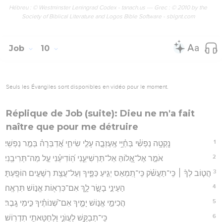
Hébreu : © Westminster Leningrad Codex - tanach.us --- Grec : © 2010 by the
Society of Biblical Literature and Logos Bible Software - sblgnt.com
Job
10
Seuls les Évangiles sont disponibles en vidéo pour le moment.
Réplique de Job (suite): Dieu ne m'a fait
naître que pour me détruire
1
נָֽקְטָ֥ה נַפְשִׁ֗י בְּחַ֫יָּ֥י אֶֽעֶזְבָ֣ה עָלַ֣י שִׂיחִ֑י אֲ֝דַבְּרָה֗ בְּמַ֣ר נַפְשִֽׁי׃
2
אֹמַ֣ר אֶל־אֱ֭לוֹהַּ אַל־תַּרְשִׁיעֵ֑נִי הֽ֝וֹדִיעֵ֗נִי עַ֣ל מַה־תְּרִיבֵֽנִי׃
3
הֲט֤וֹב לְךָ֨ ׀ כִּֽי־תַעֲשֹׁ֗ק כִּֽי־תִ֭מְאַס יְגִ֣יעַ כַּפֶּ֑יךָ וְעַל־עֲצַ֖ת רְשָׁעִ֣ים הוֹפָֽעְתָּ׃
4
הַעֵינֵ֣י בָשָׂ֣ר לָ֑ךְ אִם־כִּרְא֖וֹת אֱנ֣וֹשׁ תִּרְאֶֽה׃
5
הֲכִימֵ֣י אֱנ֣וֹשׁ יָמֶ֑יךָ אִם־שְׁ֝נוֹתֶ֗יךָ כִּ֣ימֵי גָֽבֶר׃
6
כִּֽי־תְבַקֵּ֥שׁ לַעֲוֺנִ֑י וּ֭לְחַטָּאתִ֥י תִדְרֽוֹשׁ׃