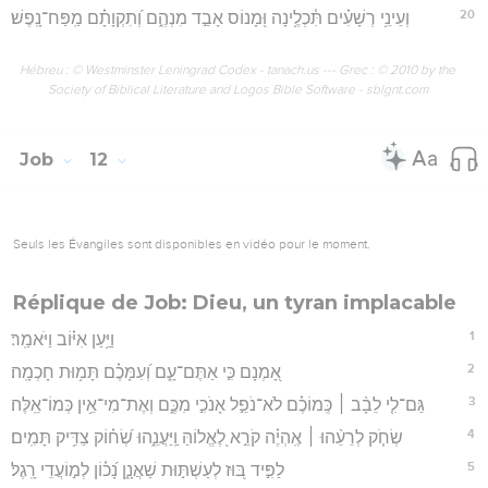
20
וְעֵינֵ֥י רְשָׁעִ֗ים תִּ֫כְלֶ֥ינָה וּ֭מָנוֹס אָבַ֣ד מִנְהֶ֑ם וְ֝תִקְוָתָ֗ם מַֽפַּח־נָֽפֶשׁ׃
Hébreu : © Westminster Leningrad Codex - tanach.us --- Grec : © 2010 by the
Society of Biblical Literature and Logos Bible Software - sblgnt.com
Job
12
Seuls les Évangiles sont disponibles en vidéo pour le moment.
Réplique de Job: Dieu, un tyran implacable
1
וַיַּ֥עַן אִיּ֗וֹב וַיֹּאמַֽר׃
2
אָ֭מְנָם כִּ֣י אַתֶּם־עָ֑ם וְ֝עִמָּכֶ֗ם תָּמ֥וּת חָכְמָֽה׃
3
גַּם־לִ֤י לֵבָ֨ב ׀ כְּֽמוֹכֶ֗ם לֹא־נֹפֵ֣ל אָנֹכִ֣י מִכֶּ֑ם וְאֶת־מִי־אֵ֥ין כְּמוֹ־אֵֽלֶּה׃
4
שְׂחֹ֤ק לְרֵעֵ֨הוּ ׀ אֶֽהְיֶ֗ה קֹרֵ֣א לֶ֭אֱלוֹהַּ וַֽיַּעֲנֵ֑הוּ שְׂ֝ח֗וֹק צַדִּ֥יק תָּמִֽים׃
5
לַפִּ֣יד בּ֭וּז לְעַשְׁתּ֣וּת שַׁאֲנָ֑ן נָ֝כ֗וֹן לְמ֣וֹעֲדֵי רָֽגֶל׃