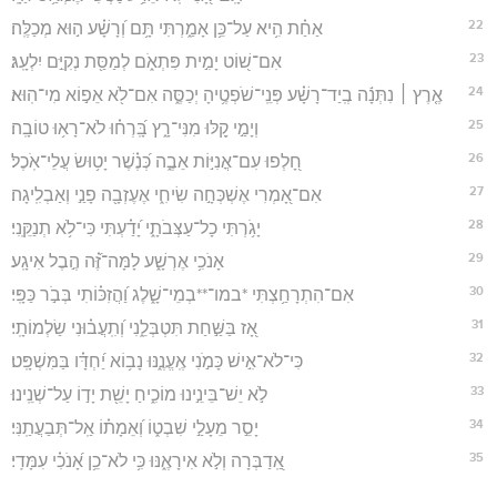
22
אַחַ֗ת הִ֥יא עַל־כֵּ֥ן אָמַ֑רְתִּי תָּ֥ם וְ֝רָשָׁ֗ע ה֣וּא מְכַלֶּֽה׃
23
אִם־שׁ֭וֹט יָמִ֣ית פִּתְאֹ֑ם לְמַסַּ֖ת נְקִיִּ֣ם יִלְעָֽג׃
24
אֶ֤רֶץ ׀ נִתְּנָ֬ה בְֽיַד־רָשָׁ֗ע פְּנֵֽי־שֹׁפְטֶ֥יהָ יְכַסֶּ֑ה אִם־לֹ֖א אֵפ֣וֹא מִי־הֽוּא׃
25
וְיָמַ֣י קַ֭לּוּ מִנִּי־רָ֑ץ בָּֽ֝רְח֗וּ לֹא־רָא֥וּ טוֹבָֽה׃
26
חָ֭לְפוּ עִם־אֳנִיּ֣וֹת אֵבֶ֑ה כְּ֝נֶ֗שֶׁר יָט֥וּשׂ עֲלֵי־אֹֽכֶל׃
27
אִם־אָ֭מְרִי אֶשְׁכְּחָ֣ה שִׂיחִ֑י אֶעֶזְבָ֖ה פָנַ֣י וְאַבְלִֽיגָה׃
28
יָגֹ֥רְתִּי כָל־עַצְּבֹתָ֑י יָ֝דַ֗עְתִּי כִּי־לֹ֥א תְנַקֵּֽנִי׃
29
אָנֹכִ֥י אֶרְשָׁ֑ע לָמָּה־זֶּ֝֗ה הֶ֣בֶל אִיגָֽע׃
30
אִם־הִתְרָחַ֥צְתִּי *במו־**בְמֵי־שָׁ֑לֶג וַ֝הֲזִכּ֗וֹתִי בְּבֹ֣ר כַּפָּֽי׃
31
אָ֭ז בַּשַּׁ֣חַת תִּטְבְּלֵ֑נִי וְ֝תִֽעֲב֗וּנִי שַׂלְמוֹתָֽי׃
32
כִּי־לֹא־אִ֣ישׁ כָּמֹ֣נִי אֶֽעֱנֶ֑נּוּ נָב֥וֹא יַ֝חְדָּ֗ו בַּמִּשְׁפָּֽט׃
33
לֹ֣א יֵשׁ־בֵּינֵ֣ינוּ מוֹכִ֑יחַ יָשֵׁ֖ת יָד֣וֹ עַל־שְׁנֵֽינוּ׃
34
יָסֵ֣ר מֵעָלַ֣י שִׁבְט֑וֹ וְ֝אֵמָת֗וֹ אַֽל־תְּבַעֲתַֽנִּי׃
35
אַֽ֭דַבְּרָה וְלֹ֣א אִירָאֶ֑נּוּ כִּ֥י לֹא־כֵ֥ן אָ֝נֹכִ֗י עִמָּדִֽי׃