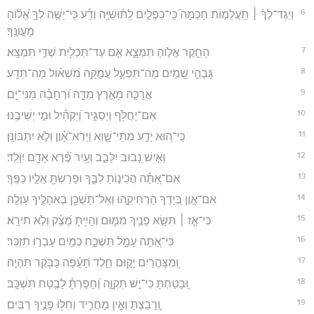
6
וְיַגֶּד־לְךָ֨ ׀ תַּֽעֲלֻמ֣וֹת חָכְמָה֮ כִּֽי־כִפְלַ֪יִם לְֽת֫וּשִׁיָּ֥ה וְדַ֡ע כִּֽי־יַשֶּׁ֥ה לְךָ֥ אֱ֝ל֗וֹהַ
מֵעֲוֺנֶֽךָ׃
7
הַחֵ֣קֶר אֱל֣וֹהַ תִּמְצָ֑א אִ֤ם עַד־תַּכְלִ֖ית שַׁדַּ֣י תִּמְצָֽא׃
8
גָּבְהֵ֣י שָׁ֭מַיִם מַה־תִּפְעָ֑ל עֲמֻקָּ֥ה מִ֝שְּׁא֗וֹל מַה־תֵּדָֽע׃
9
אֲרֻכָּ֣ה מֵאֶ֣רֶץ מִדָּ֑הּ וּ֝רְחָבָ֗ה מִנִּי־יָֽם׃
10
אִם־יַחֲלֹ֥ף וְיַסְגִּ֑יר וְ֝יַקְהִ֗יל וּמִ֣י יְשִׁיבֶֽנּוּ׃
11
כִּי־ה֭וּא יָדַ֣ע מְתֵי־שָׁ֑וְא וַיַּרְא־אָ֝֗וֶן וְלֹ֣א יִתְבּוֹנָֽן׃
12
וְאִ֣ישׁ נָ֭בוּב יִלָּבֵ֑ב וְעַ֥יִר פֶּ֝֗רֶא אָדָ֥ם יִוָּלֵֽד׃
13
אִם־אַ֭תָּ֗ה הֲכִינ֣וֹתָ לִבֶּ֑ךָ וּפָרַשְׂתָּ֖ אֵלָ֣יו כַּפֶּֽךָ׃
14
אִם־אָ֣וֶן בְּ֭יָדְךָ הַרְחִיקֵ֑הוּ וְאַל־תַּשְׁכֵּ֖ן בְּאֹהָלֶ֣יךָ עַוְלָֽה׃
15
כִּי־אָ֤ז ׀ תִּשָּׂ֣א פָנֶ֣יךָ מִמּ֑וּם וְהָיִ֥יתָ מֻ֝צָ֗ק וְלֹ֣א תִירָֽא׃
16
כִּי־אַ֭תָּה עָמָ֣ל תִּשְׁכָּ֑ח כְּמַ֖יִם עָבְר֣וּ תִזְכֹּֽר׃
17
וּֽ֭מִצָּהֳרַיִם יָק֣וּם חָ֑לֶד תָּ֝עֻ֗פָה כַּבֹּ֥קֶר תִּהְיֶֽה׃
18
וּֽ֭בָטַחְתָּ כִּי־יֵ֣שׁ תִּקְוָ֑ה וְ֝חָפַרְתָּ֗ לָבֶ֥טַח תִּשְׁכָּֽב׃
19
וְֽ֭רָבַצְתָּ וְאֵ֣ין מַחֲרִ֑יד וְחִלּ֖וּ פָנֶ֣יךָ רַבִּֽים׃