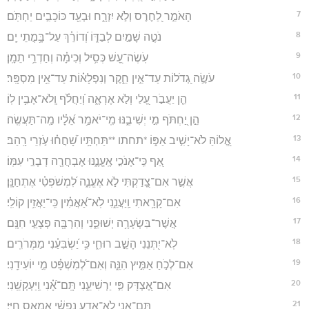
7
הָאֹמֵ֣ר לַ֭חֶרֶס וְלֹ֣א יִזְרָ֑ח וּבְעַ֖ד כּוֹכָבִ֣ים יַחְתֹּֽם׃
8
נֹטֶ֣ה שָׁמַ֣יִם לְבַדּ֑וֹ וְ֝דוֹרֵ֗ךְ עַל־בָּ֥מֳתֵי יָֽם׃
9
עֹֽשֶׂה־עָ֭שׁ כְּסִ֥יל וְכִימָ֗ה וְחַדְרֵ֥י תֵמָֽן׃
10
עֹשֶׂ֣ה גְ֭דֹלוֹת עַד־אֵ֣ין חֵ֑קֶר וְנִפְלָא֗וֹת עַד־אֵ֥ין מִסְפָּֽר׃
11
הֵ֤ן יַעֲבֹ֣ר עָ֭לַי וְלֹ֣א אֶרְאֶ֑ה וְ֝יַחֲלֹ֗ף וְֽלֹא־אָבִ֥ין לֽוֹ׃
12
הֵ֣ן יַ֭חְתֹּף מִ֣י יְשִׁיבֶ֑נּוּ מִֽי־יֹאמַ֥ר אֵ֝לָ֗יו מַֽה־תַּעֲשֶֽׂה׃
13
אֱ֭לוֹהַּ לֹא־יָשִׁ֣יב אַפּ֑וֹ *תחתו **תַּחְתָּ֥יו שָׁ֝חֲח֗וּ עֹ֣זְרֵי רָֽהַב׃
14
אַ֭ף כִּֽי־אָנֹכִ֣י אֶֽעֱנֶ֑נּוּ אֶבְחֲרָ֖ה דְבָרַ֣י עִמּֽוֹ׃
15
אֲשֶׁ֣ר אִם־צָ֭דַקְתִּי לֹ֣א אֶעֱנֶ֑ה לִ֝מְשֹׁפְטִ֗י אֶתְחַנָּֽן׃
16
אִם־קָרָ֥אתִי וַֽיַּעֲנֵ֑נִי לֹֽא־אַ֝אֲמִ֗ין כִּֽי־יַאֲזִ֥ין קוֹלִֽי׃
17
אֲשֶׁר־בִּשְׂעָרָ֥ה יְשׁוּפֵ֑נִי וְהִרְבָּ֖ה פְצָעַ֣י חִנָּֽם׃
18
לֹֽא־יִ֭תְּנֵנִי הָשֵׁ֣ב רוּחִ֑י כִּ֥י יַ֝שְׂבִּעַ֗נִי מַמְּרֹרִֽים׃
19
אִם־לְכֹ֣חַ אַמִּ֣יץ הִנֵּ֑ה וְאִם־לְ֝מִשְׁפָּ֗ט מִ֣י יוֹעִידֵֽנִי׃
20
אִם־אֶ֭צְדָּק פִּ֣י יַרְשִׁיעֵ֑נִי תָּֽם־אָ֝֗נִי וַֽיַּעְקְשֵֽׁנִי׃
21
תָּֽם־אָ֭נִי לֹֽא־אֵדַ֥ע נַפְשִׁ֗י אֶמְאַ֥ס חַיָּֽי׃