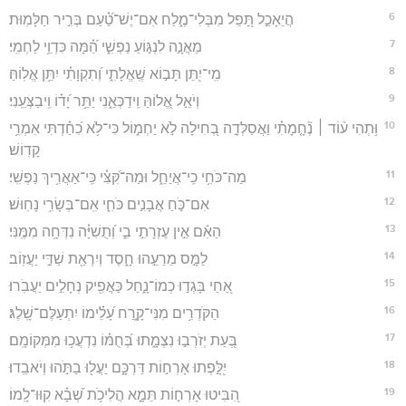
6
הֲיֵאָכֵ֣ל תָּ֭פֵל מִבְּלִי־מֶ֑לַח אִם־יֶשׁ־טַ֝֗עַם בְּרִ֣יר חַלָּמֽוּת׃
7
מֵאֲנָ֣ה לִנְגּ֣וֹעַ נַפְשִׁ֑י הֵ֝֗מָּה כִּדְוֵ֥י לַחְמִֽי׃
8
מִֽי־יִ֭תֵּן תָּב֣וֹא שֶֽׁאֱלָתִ֑י וְ֝תִקְוָתִ֗י יִתֵּ֥ן אֱלֽוֹהַּ׃
9
וְיֹאֵ֣ל אֱ֭לוֹהַּ וִֽידַכְּאֵ֑נִי יַתֵּ֥ר יָ֝ד֗וֹ וִֽיבַצְּעֵֽנִי׃
10
וּ֥תְהִי ע֨וֹד ׀ נֶ֘חָ֤מָתִ֗י וַאֲסַלְּדָ֣ה בְ֭חִילָה לֹ֣א יַחְמ֑וֹל כִּי־לֹ֥א כִ֝חַ֗דְתִּי אִמְרֵ֥י
קָדֽוֹשׁ׃
11
מַה־כֹּחִ֥י כִֽי־אֲיַחֵ֑ל וּמַה־קִּ֝צִּ֗י כִּֽי־אַאֲרִ֥יךְ נַפְשִֽׁי׃
12
אִם־כֹּ֣חַ אֲבָנִ֣ים כֹּחִ֑י אִֽם־בְּשָׂרִ֥י נָחֽוּשׁ׃
13
הַאִ֬ם אֵ֣ין עֶזְרָתִ֣י בִ֑י וְ֝תֻשִׁיָּ֗ה נִדְּחָ֥ה מִמֶּֽנִּי׃
14
לַמָּ֣ס מֵרֵעֵ֣הוּ חָ֑סֶד וְיִרְאַ֖ת שַׁדַּ֣י יַעֲזֽוֹב׃
15
אַ֭חַי בָּגְד֣וּ כְמוֹ־נָ֑חַל כַּאֲפִ֖יק נְחָלִ֣ים יַעֲבֹֽרוּ׃
16
הַקֹּדְרִ֥ים מִנִּי־קָ֑רַח עָ֝לֵ֗ימוֹ יִתְעַלֶּם־שָֽׁלֶג׃
17
בְּ֭עֵת יְזֹרְב֣וּ נִצְמָ֑תוּ בְּ֝חֻמּ֗וֹ נִדְעֲכ֥וּ מִמְּקוֹמָֽם׃
18
יִ֭לָּ֣פְתוּ אָרְח֣וֹת דַּרְכָּ֑ם יַעֲל֖וּ בַתֹּ֣הוּ וְיֹאבֵֽדוּ׃
19
הִ֭בִּיטוּ אָרְח֣וֹת תֵּמָ֑א הֲלִיכֹ֥ת שְׁ֝בָ֗א קִוּוּ־לָֽמוֹ׃