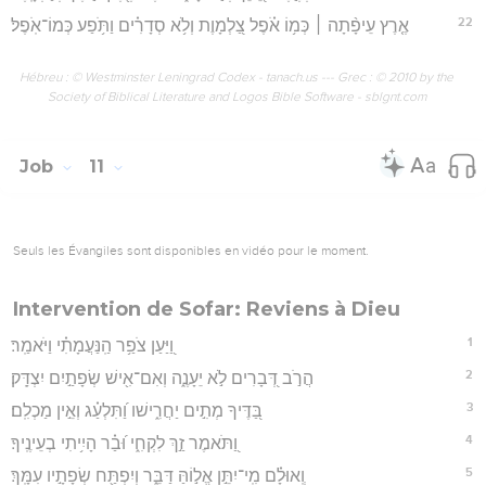
22
אֶ֤רֶץ עֵיפָ֨תָה ׀ כְּמ֥וֹ אֹ֗פֶל צַ֭לְמָוֶת וְלֹ֥א סְדָרִ֗ים וַתֹּ֥פַע כְּמוֹ־אֹֽפֶל׃
Hébreu : © Westminster Leningrad Codex - tanach.us --- Grec : © 2010 by the
Society of Biblical Literature and Logos Bible Software - sblgnt.com
Job
11
Seuls les Évangiles sont disponibles en vidéo pour le moment.
Intervention de Sofar: Reviens à Dieu
1
וַ֭יַּעַן צֹפַ֥ר הַֽנַּעֲמָתִ֗י וַיֹּאמַֽר׃
2
הֲרֹ֣ב דְּ֭בָרִים לֹ֣א יֵעָנֶ֑ה וְאִם־אִ֖ישׁ שְׂפָתַ֣יִם יִצְדָּֽק׃
3
בַּ֭דֶּיךָ מְתִ֣ים יַחֲרִ֑ישׁו וַ֝תִּלְעַ֗ג וְאֵ֣ין מַכְלִֽם׃
4
וַ֭תֹּאמֶר זַ֣ךְ לִקְחִ֑י וּ֝בַ֗ר הָיִ֥יתִי בְעֵינֶֽיךָ׃
5
וְֽאוּלָ֗ם מִֽי־יִתֵּ֣ן אֱל֣וֹהַּ דַּבֵּ֑ר וְיִפְתַּ֖ח שְׂפָתָ֣יו עִמָּֽךְ׃