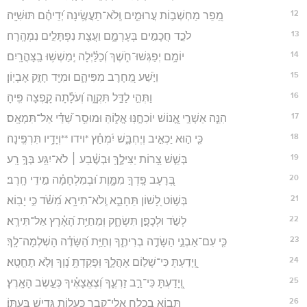
12
מֵ֭פֵר מַחְשְׁב֣וֹת עֲרוּמִ֑ים וְֽלֹא־תַעֲשֶׂ֥ינָה יְ֝דֵיהֶ֗ם תּוּשִׁיָּֽה׃
13
לֹכֵ֣ד חֲכָמִ֣ים בְּעָרְמָ֑ם וַעֲצַ֖ת נִפְתָּלִ֣ים נִמְהָֽרָה׃
14
יוֹמָ֥ם יְפַגְּשׁוּ־חֹ֑שֶׁךְ וְ֝כַלַּ֗יְלָה יְֽמַשְׁשׁ֥וּ בַֽצָּהֳרָֽיִם׃
15
וַיֹּ֣שַׁע מֵ֭חֶרֶב מִפִּיהֶ֑ם וּמִיַּ֖ד חָזָ֣ק אֶבְיֽוֹן׃
16
וַתְּהִ֣י לַדַּ֣ל תִּקְוָ֑ה וְ֝עֹלָ֗תָה קָ֣פְצָה פִּֽיהָ׃
17
הִנֵּ֤ה אַשְׁרֵ֣י אֱ֭נוֹשׁ יוֹכִחֶ֣נּֽוּ אֱל֑וֹהַּ וּמוּסַ֥ר שַׁ֝דַּ֗י אַל־תִּמְאָֽס׃
18
כִּ֤י ה֣וּא יַכְאִ֣יב וְיֶחְבָּ֑שׁ יִ֝מְחַ֗ץ *וידו **וְיָדָ֥יו תִּרְפֶּֽינָה׃
19
בְּשֵׁ֣שׁ צָ֭רוֹת יַצִּילֶ֑ךָּ וּבְשֶׁ֓בַע ׀ לֹא־יִגַּ֖ע בְּךָ֣ רָֽע׃
20
בְּ֭רָעָב פָּֽדְךָ֣ מִמָּ֑וֶת וּ֝בְמִלְחָמָ֗ה מִ֣ידֵי חָֽרֶב׃
21
בְּשׁ֣וֹט לָ֭שׁוֹן תֵּחָבֵ֑א וְֽלֹא־תִירָ֥א מִ֝שֹּׁ֗ד כִּ֣י יָבֽוֹא׃
22
לְשֹׁ֣ד וּלְכָפָ֣ן תִּשְׂחָ֑ק וּֽמֵחַיַּ֥ת הָ֝אָ֗רֶץ אַל־תִּירָֽא׃
23
כִּ֤י עִם־אַבְנֵ֣י הַשָּׂדֶ֣ה בְרִיתֶ֑ךָ וְחַיַּ֥ת הַ֝שָּׂדֶ֗ה הָשְׁלְמָה־לָֽךְ׃
24
וְֽ֭יָדַעְתָּ כִּי־שָׁל֣וֹם אָהֳלֶ֑ךָ וּֽפָקַדְתָּ֥ נָ֝וְךָ וְלֹ֣א תֶחֱטָֽא׃
25
וְֽ֭יָדַעְתָּ כִּי־רַ֣ב זַרְעֶ֑ךָ וְ֝צֶאֱצָאֶ֗יךָ כְּעֵ֣שֶׂב הָאָֽרֶץ׃
26
תָּב֣וֹא בְכֶ֣לַח אֱלֵי־קָ֑בֶר כַּעֲל֖וֹת גָּדִ֣ישׁ בְּעִתּֽוֹ׃