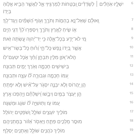
6
יִשְׁלָ֤יוּ אֹֽהָלִ֨ים ׀ לְשֹׁ֥דְדִ֗ים וּֽ֭בַטֻּחוֹת לְמַרְגִּ֣יזֵי אֵ֑ל לַאֲשֶׁ֤ר הֵבִ֖יא אֱל֣וֹהַּ
בְּיָדֽוֹ׃
7
וְֽאוּלָ֗ם שְׁאַל־נָ֣א בְהֵמ֣וֹת וְתֹרֶ֑ךָּ וְע֥וֹף הַ֝שָּׁמַ֗יִם וְיַגֶּד־לָֽךְ׃
8
א֤וֹ שִׂ֣יחַ לָאָ֣רֶץ וְתֹרֶ֑ךָּ וִֽיסַפְּר֥וּ לְ֝ךָ֗ דְּגֵ֣י הַיָּֽם׃
9
מִ֭י לֹא־יָדַ֣ע בְּכָל־אֵ֑לֶּה כִּ֥י יַד־יְ֝הוָה עָ֣שְׂתָה זֹּֽאת׃
10
אֲשֶׁ֣ר בְּ֭יָדוֹ נֶ֣פֶשׁ כָּל־חָ֑י וְ֝ר֗וּחַ כָּל־בְּשַׂר־אִֽישׁ׃
11
הֲלֹא־אֹ֭זֶן מִלִּ֣ין תִּבְחָ֑ן וְ֝חֵ֗ךְ אֹ֣כֶל יִטְעַם־לֽוֹ׃
12
בִּֽישִׁישִׁ֥ים חָכְמָ֑ה וְאֹ֖רֶךְ יָמִ֣ים תְּבוּנָֽה׃
13
עִ֭מּוֹ חָכְמָ֣ה וּגְבוּרָ֑ה ל֝֗וֹ עֵצָ֥ה וּתְבוּנָֽה׃
14
הֵ֣ן יַ֭הֲרוֹס וְלֹ֣א יִבָּנֶ֑ה יִסְגֹּ֥ר עַל־אִ֝֗ישׁ וְלֹ֣א יִפָּתֵֽחַ׃
15
הֵ֤ן יַעְצֹ֣ר בַּמַּ֣יִם וְיִבָ֑שׁוּ וִֽ֝ישַׁלְּחֵ֗ם וְיַ֖הַפְכוּ אָֽרֶץ׃
16
עִ֭מּוֹ עֹ֣ז וְתֽוּשִׁיָּ֑ה ל֝֗וֹ שֹׁגֵ֥ג וּמַשְׁגֶּֽה׃
17
מוֹלִ֣יךְ יוֹעֲצִ֣ים שׁוֹלָ֑ל וְֽשֹׁפְטִ֥ים יְהוֹלֵֽל׃
18
מוּסַ֣ר מְלָכִ֣ים פִּתֵּ֑חַ וַיֶּאְסֹ֥ר אֵ֝ז֗וֹר בְּמָתְנֵיהֶֽם׃
19
מוֹלִ֣יךְ כֹּהֲנִ֣ים שׁוֹלָ֑ל וְאֵֽתָנִ֣ים יְסַלֵּֽף׃