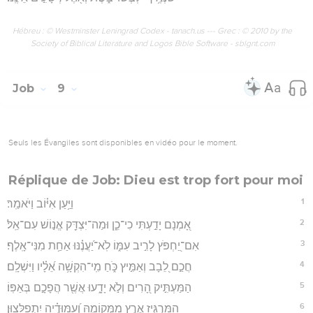
Hébreu : © Westminster Leningrad Codex - tanach.us --- Grec : © 2010 by the
Society of Biblical Literature and Logos Bible Software - sblgnt.com
Job
9
Seuls les Évangiles sont disponibles en vidéo pour le moment.
Réplique de Job: Dieu est trop fort pour moi
1
וַיַּ֥עַן אִיּ֗וֹב וַיֹּאמַֽר׃
2
אָ֭מְנָם יָדַ֣עְתִּי כִי־כֵ֑ן וּמַה־יִּצְדַּ֖ק אֱנ֣וֹשׁ עִם־אֵֽל׃
3
אִם־יַ֭חְפֹּץ לָרִ֣יב עִמּ֑וֹ לֹֽא־יַ֝עֲנֶ֗נּוּ אַחַ֥ת מִנִּי־אָֽלֶף׃
4
חֲכַ֣ם לֵ֭בָב וְאַמִּ֣יץ כֹּ֑חַ מִֽי־הִקְשָׁ֥ה אֵ֝לָ֗יו וַיִּשְׁלָֽם׃
5
הַמַּעְתִּ֣יק הָ֭רִים וְלֹ֣א יָדָ֑עוּ אֲשֶׁ֖ר הֲפָכָ֣ם בְּאַפּֽוֹ׃
6
הַמַּרְגִּ֣יז אֶ֭רֶץ מִמְּקוֹמָ֑הּ וְ֝עַמּוּדֶ֗יהָ יִתְפַלָּצֽוּן׃