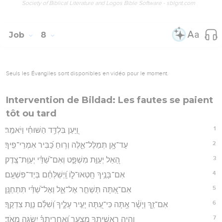
Society of Biblical Literature and Logos Bible Software - sblgnt.com
Job
8
Seuls les Évangiles sont disponibles en vidéo pour le moment.
Intervention de Bildad: Les fautes se paient
tôt ou tard
1
וַ֭יַּעַן בִּלְדַּ֥ד הַשּׁוּחִ֗י וַיֹאמַֽר׃
2
עַד־אָ֥ן תְּמַלֶּל־אֵ֑לֶּה וְר֥וּחַ כַּ֝בִּיר אִמְרֵי־פִֽיךָ׃
3
הַ֭אֵל יְעַוֵּ֣ת מִשְׁפָּ֑ט וְאִם־שַׁ֝דַּ֗י יְעַוֵּֽת־צֶֽדֶק׃
4
אִם־בָּנֶ֥יךָ חָֽטְאוּ־ל֑וֹ וַֽ֝יְשַׁלְּחֵ֗ם בְּיַד־פִּשְׁעָֽם׃
5
אִם־אַ֭תָּה תְּשַׁחֵ֣ר אֶל־אֵ֑ל וְאֶל־שַׁ֝דַּ֗י תִּתְחַנָּֽן׃
6
אִם־זַ֥ךְ וְיָשָׁ֗ר אָ֥תָּה כִּי־עַ֭תָּה יָעִ֣יר עָלֶ֑יךָ וְ֝שִׁלַּ֗ם נְוַ֣ת צִדְקֶֽךָ׃
7
וְהָיָ֣ה רֵאשִׁיתְךָ֣ מִצְעָ֑ר וְ֝אַחֲרִיתְךָ֗ יִשְׂגֶּ֥ה מְאֹֽד׃