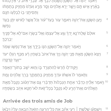
וַיֹּ֨אמֶר יְהוָ֜ה אֶל־הַשָּׂטָ֗ן הֲשַׂ֣מְתָּ לִבְּךָ֮ אֶל־עַבְדִּ֣י אִיּוֹב֒ כִּי֩ אֵ֨ין כָּמֹ֜הוּ
בָּאָ֗רֶץ אִ֣ישׁ תָּ֧ם וְיָשָׁ֛ר יְרֵ֥א אֱלֹהִ֖ים וְסָ֣ר מֵרָ֑ע וְעֹדֶ֙נּוּ֙ מַחֲזִ֣יק בְּתֻמָּת֔וֹ
וַתְּסִיתֵ֥נִי ב֖וֹ לְבַלְּע֥וֹ חִנָּֽם׃
4
וַיַּ֧עַן הַשָּׂטָ֛ן אֶת־יְהוָ֖ה וַיֹּאמַ֑ר ע֣וֹר בְּעַד־ע֗וֹר וְכֹל֙ אֲשֶׁ֣ר לָאִ֔ישׁ יִתֵּ֖ן בְּעַ֥ד
נַפְשֽׁוֹ׃
5
אוּלָם֙ שְֽׁלַֽח־נָ֣א יָֽדְךָ֔ וְגַ֥ע אֶל־עַצְמ֖וֹ וְאֶל־בְּשָׂר֑וֹ אִם־לֹ֥א אֶל־פָּנֶ֖יךָ
יְבָרֲכֶֽךָּ׃
6
וַיֹּ֧אמֶר יְהוָ֛ה אֶל־הַשָּׂטָ֖ן הִנּ֣וֹ בְיָדֶ֑ךָ אַ֖ךְ אֶת־נַפְשׁ֥וֹ שְׁמֹֽר׃
7
וַיֵּצֵא֙ הַשָּׂטָ֔ן מֵאֵ֖ת פְּנֵ֣י יְהוָ֑ה וַיַּ֤ךְ אֶת־אִיּוֹב֙ בִּשְׁחִ֣ין רָ֔ע מִכַּ֥ף רַגְל֖וֹ *עד
**וְעַ֥ד קָדְקֳדֽוֹ׃
8
וַיִּֽקַּֽח־ל֣וֹ חֶ֔רֶשׂ לְהִתְגָּרֵ֖ד בּ֑וֹ וְה֖וּא יֹשֵׁ֥ב בְּתוֹךְ־הָאֵֽפֶר׃
9
וַתֹּ֤אמֶר לוֹ֙ אִשְׁתּ֔וֹ עֹדְךָ֖ מַחֲזִ֣יק בְּתֻמָּתֶ֑ךָ בָּרֵ֥ךְ אֱלֹהִ֖ים וָמֻֽת׃
10
וַיֹּ֣אמֶר אֵלֶ֗יהָ כְּדַבֵּ֞ר אַחַ֤ת הַנְּבָלוֹת֙ תְּדַבֵּ֔רִי גַּ֣ם אֶת־הַטּ֗וֹב נְקַבֵּל֙ מֵאֵ֣ת
הָאֱלֹהִ֔ים וְאֶת־הָרָ֖ע לֹ֣א נְקַבֵּ֑ל בְּכָל־זֹ֛את לֹא־חָטָ֥א אִיּ֖וֹב בִּשְׂפָתָֽיו׃
Arrivée des trois amis de Job
11
וַֽיִּשְׁמְע֞וּ שְׁלֹ֣שֶׁת ׀ רֵעֵ֣י אִיּ֗וֹב אֵ֣ת כָּל־הָרָעָ֣ה הַזֹּאת֮ הַבָּ֣אָה עָלָיו֒ וַיָּבֹ֙אוּ֙