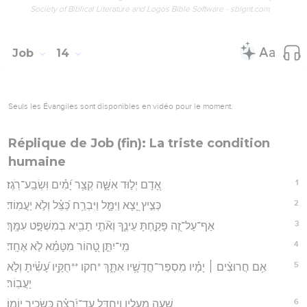
Society of Biblical Literature and Logos Bible Software - sblgnt.com
Job
14
Seuls les Évangiles sont disponibles en vidéo pour le moment.
Réplique de Job (fin): La triste condition
humaine
1
אָ֭דָם יְל֣וּד אִשָּׁ֑ה קְצַ֥ר יָ֝מִ֗ים וּֽשְׂבַֽע־רֹֽגֶז׃
2
כְּצִ֣יץ יָ֭צָא וַיִּמָּ֑ל וַיִּבְרַ֥ח כַּ֝צֵּ֗ל וְלֹ֣א יַעֲמֽוֹד׃
3
אַף־עַל־זֶ֭ה פָּקַ֣חְתָּ עֵינֶ֑ךָ וְאֹ֘תִ֤י תָבִ֖יא בְמִשְׁפָּ֣ט עִמָּֽךְ׃
4
מִֽי־יִתֵּ֣ן טָ֭הוֹר מִטָּמֵ֗א לֹ֣א אֶחָֽד׃
5
אִ֥ם חֲרוּצִ֨ים ׀ יָמָ֗יו מִֽסְפַּר־חֳדָשָׁ֥יו אִתָּ֑ךְ *חקו **חֻקָּ֥יו עָ֝שִׂ֗יתָ וְלֹ֣א
יַעֲבֽוֹר׃
6
שְׁעֵ֣ה מֵעָלָ֣יו וְיֶחְדָּ֑ל עַד־יִ֝רְצֶ֗ה כְּשָׂכִ֥יר יוֹמֽוֹ׃