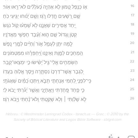
16
א֤וֹ כְנֵ֣פֶל טָ֭מוּן לֹ֣א אֶהְיֶ֑ה כְּ֝עֹלְלִ֗ים לֹא־רָ֥אוּ אֽוֹר׃
17
שָׁ֣ם רְ֭שָׁעִים חָ֣דְלוּ רֹ֑גֶז וְשָׁ֥ם יָ֝נ֗וּחוּ יְגִ֣יעֵי כֹֽחַ׃
18
יַ֭חַד אֲסִירִ֣ים שַׁאֲנָ֑נוּ לֹ֥א שָׁ֝מְע֗וּ ק֣וֹל נֹגֵֽשׂ׃
19
קָטֹ֣ן וְ֭גָדוֹל שָׁ֣ם ה֑וּא וְ֝עֶ֗בֶד חָפְשִׁ֥י מֵאֲדֹנָֽיו׃
20
לָ֤מָּה יִתֵּ֣ן לְעָמֵ֣ל א֑וֹר וְ֝חַיִּ֗ים לְמָ֣רֵי נָֽפֶשׁ׃
21
הַֽמְחַכִּ֣ים לַמָּ֣וֶת וְאֵינֶ֑נּוּ וַֽ֝יַּחְפְּרֻ֗הוּ מִמַּטְמוֹנִֽים׃
22
הַשְּׂמֵחִ֥ים אֱלֵי־גִ֑יל יָ֝שִׂ֗ישׂוּ כִּ֣י יִמְצְאוּ־קָֽבֶר׃
23
לְ֭גֶבֶר אֲשֶׁר־דַּרְכּ֣וֹ נִסְתָּ֑רָה וַיָּ֖סֶךְ אֱל֣וֹהַּ בַּעֲדֽוֹ׃
24
כִּֽי־לִפְנֵ֣י לַ֭חְמִי אַנְחָתִ֣י תָבֹ֑א וַֽיִּתְּכ֥וּ כַ֝מַּ֗יִם שַׁאֲגֹתָֽי׃
25
כִּ֤י פַ֣חַד פָּ֭חַדְתִּי וַיֶּאֱתָיֵ֑נִי וַאֲשֶׁ֥ר יָ֝גֹ֗רְתִּי יָ֣בֹא לִֽי׃
26
לֹ֤א שָׁלַ֨וְתִּי ׀ וְלֹ֖א שָׁקַ֥טְתִּי וְֽלֹא־נָ֗חְתִּי וַיָּ֥בֹא רֹֽגֶז׃
Hébreu : © Westminster Leningrad Codex - tanach.us --- Grec : © 2010 by the
Society of Biblical Literature and Logos Bible Software - sblgnt.com