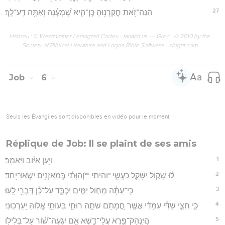
27
הִנֵּה־זֹ֭את חֲקַרְנ֥וּהָ כֶּֽן־הִ֑יא שְׁ֝מָעֶ֗נָּה וְאַתָּ֥ה דַֽע־לָֽךְ׃
Hébreu : © Westminster Leningrad Codex - tanach.us --- Grec : © 2010 by the
Society of Biblical Literature and Logos Bible Software - sblgnt.com
Job
6
Seuls les Évangiles sont disponibles en vidéo pour le moment.
Réplique de Job: Il se plaint de ses amis
1
וַיַּ֥עַן אִיּ֗וֹב וַיֹּאמַֽר׃
2
ל֗וּ שָׁק֣וֹל יִשָּׁקֵ֣ל כַּעְשִׂ֑י *והיתי **וְ֝הַוָּתִ֗י בְּֽמֹאזְנַ֥יִם יִשְׂאוּ־יָֽחַד׃
3
כִּֽי־עַתָּ֗ה מֵח֣וֹל יַמִּ֣ים יִכְבָּ֑ד עַל־כֵּ֝֗ן דְּבָרַ֥י לָֽעוּ׃
4
כִּ֤י חִצֵּ֪י שַׁדַּ֡י עִמָּדִ֗י אֲשֶׁ֣ר חֲ֭מָתָם שֹׁתָ֣ה רוּחִ֑י בִּעוּתֵ֖י אֱל֣וֹהַּ יַֽעַרְכֽוּנִי׃
5
הֲיִֽנְהַק־פֶּ֥רֶא עֲלֵי־דֶ֑שֶׁא אִ֥ם יִגְעֶה־שּׁ֝֗וֹר עַל־בְּלִילֽוֹ׃