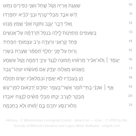
10
שַׁאֲגַ֣ת אַ֭רְיֵה וְק֣וֹל שָׁ֑חַל וְשִׁנֵּ֖י כְפִירִ֣ים נִתָּֽעוּ׃
11
לַ֭יִשׁ אֹבֵ֣ד מִבְּלִי־טָ֑רֶף וּבְנֵ֥י לָ֝בִ֗יא יִתְפָּרָֽדוּ׃
12
וְ֭אֵלַי דָּבָ֣ר יְגֻנָּ֑ב וַתִּקַּ֥ח אָ֝זְנִ֗י שֵׁ֣מֶץ מֶֽנְהֽוּ׃
13
בִּ֭שְׂעִפִּים מֵחֶזְיֹנ֣וֹת לָ֑יְלָה בִּנְפֹ֥ל תַּ֝רְדֵּמָ֗ה עַל־אֲנָשִֽׁים׃
14
פַּ֣חַד קְ֭רָאַנִי וּרְעָדָ֑ה וְרֹ֖ב עַצְמוֹתַ֣י הִפְחִֽיד׃
15
וְ֭רוּחַ עַל־פָּנַ֣י יַחֲלֹ֑ף תְּ֝סַמֵּ֗ר שַֽׂעֲרַ֥ת בְּשָׂרִֽי׃
16
יַעֲמֹ֤ד ׀ וְֽלֹא־אַכִּ֬יר מַרְאֵ֗הוּ תְּ֭מוּנָה לְנֶ֣גֶד עֵינָ֑י דְּמָמָ֖ה וָק֣וֹל אֶשְׁמָֽע׃
17
הַֽ֭אֱנוֹשׁ מֵאֱל֣וֹהַ יִצְדָּ֑ק אִ֥ם מֵ֝עֹשֵׂ֗הוּ יִטְהַר־גָּֽבֶר׃
18
הֵ֣ן בַּ֭עֲבָדָיו לֹ֣א יַאֲמִ֑ין וּ֝בְמַלְאָכָ֗יו יָשִׂ֥ים תָּהֳלָֽה׃
19
אַ֤ף ׀ שֹׁכְנֵ֬י בָֽתֵּי־חֹ֗מֶר אֲשֶׁר־בֶּעָפָ֥ר יְסוֹדָ֑ם יְ֝דַכְּא֗וּם לִפְנֵי־עָֽשׁ׃
20
מִבֹּ֣קֶר לָעֶ֣רֶב יֻכַּ֑תּוּ מִבְּלִ֥י מֵ֝שִׂ֗ים לָנֶ֥צַח יֹאבֵֽדוּ׃
21
הֲלֹא־נִסַּ֣ע יִתְרָ֣ם בָּ֑ם יָ֝מ֗וּתוּ וְלֹ֣א בְחָכְמָֽה׃
Hébreu : © Westminster Leningrad Codex - tanach.us --- Grec : © 2010 by the
Society of Biblical Literature and Logos Bible Software - sblgnt.com