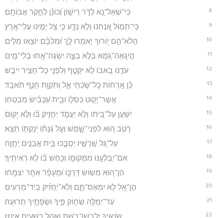
8
כִּֽי־שְׁאַל־נָ֭א לְדֹ֣ר רִישׁ֑וֹן וְ֝כוֹנֵ֗ן לְחֵ֣קֶר אֲבוֹתָֽם׃
9
כִּֽי־תְמ֣וֹל אֲ֭נַחְנוּ וְלֹ֣א נֵדָ֑ע כִּ֤י צֵ֖ל יָמֵ֣ינוּ עֲלֵי־אָֽרֶץ׃
10
הֲלֹא־הֵ֣ם י֭וֹרוּךָ יֹ֣אמְרוּ לָ֑ךְ וּ֝מִלִּבָּ֗ם יוֹצִ֥אוּ מִלִּֽים׃
11
הֲיִֽגְאֶה־גֹּ֭מֶא בְּלֹ֣א בִצָּ֑ה יִשְׂגֶּה־אָ֥חוּ בְלִי־מָֽיִם׃
12
עֹדֶ֣נּוּ בְ֭אִבּוֹ לֹ֣א יִקָּטֵ֑ף וְלִפְנֵ֖י כָל־חָצִ֣יר יִיבָֽשׁ׃
13
כֵּ֗ן אָ֭רְחוֹת כָּל־שֹׁ֣כְחֵי אֵ֑ל וְתִקְוַ֖ת חָנֵ֣ף תֹּאבֵֽד׃
14
אֲשֶׁר־יָק֥וֹט כִּסְל֑וֹ וּבֵ֥ית עַ֝כָּבִ֗ישׁ מִבְטַחֽוֹ׃
15
יִשָּׁעֵ֣ן עַל־בֵּ֭יתוֹ וְלֹ֣א יַעֲמֹ֑ד יַחֲזִ֥יק בּ֝֗וֹ וְלֹ֣א יָקֽוּם׃
16
רָטֹ֣ב ה֭וּא לִפְנֵי־שָׁ֑מֶשׁ וְעַ֥ל גַּ֝נָּת֗וֹ יֹֽנַקְתּ֥וֹ תֵצֵֽא׃
17
עַל־גַּ֭ל שָֽׁרָשָׁ֣יו יְסֻבָּ֑כוּ בֵּ֖ית אֲבָנִ֣ים יֶחֱזֶֽה׃
18
אִם־יְבַלְּעֶ֥נּוּ מִמְּקוֹמ֑וֹ וְכִ֥חֶשׁ בּ֝֗וֹ לֹ֣א רְאִיתִֽיךָ׃
19
הֶן־ה֭וּא מְשׂ֣וֹשׂ דַּרְכּ֑וֹ וּ֝מֵעָפָ֗ר אַחֵ֥ר יִצְמָֽחוּ׃
20
הֶן־אֵ֭ל לֹ֣א יִמְאַס־תָּ֑ם וְלֹֽא־יַ֝חֲזִ֗יק בְּיַד־מְרֵעִֽים׃
21
עַד־יְמַלֵּ֣ה שְׂח֣וֹק פִּ֑יךָ וּשְׂפָתֶ֥יךָ תְרוּעָֽה׃
22
שֹׂנְאֶ֥יךָ יִלְבְּשׁוּ־בֹ֑שֶׁת וְאֹ֖הֶל רְשָׁעִ֣ים אֵינֶֽנּוּ׃