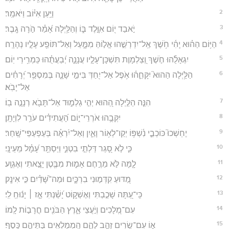
2
וַיַּ֥עַן אִיּ֗וֹב וַיֹּאמַֽר׃
3
יֹ֣אבַד י֭וֹם אִוָּ֣לֶד בּ֑וֹ וְהַלַּ֥יְלָה אָ֝מַ֗ר הֹ֣רָה גָֽבֶר׃
4
הַיּ֥וֹם הַה֗וּא יְֽהִ֫י חֹ֥שֶׁךְ אַֽל־יִדְרְשֵׁ֣הוּ אֱל֣וֹהַּ מִמָּ֑עַל וְאַל־תּוֹפַ֖ע עָלָ֣יו נְהָרָֽה׃
5
יִגְאָלֻ֡הוּ חֹ֣שֶׁךְ וְ֭צַלְמָוֶת תִּשְׁכָּן־עָלָ֣יו עֲנָנָ֑ה יְ֝בַעֲתֻ֗הוּ כִּֽמְרִ֥ירֵי יֽוֹם׃
6
הַלַּ֥יְלָה הַהוּא֮ יִקָּחֵ֪ה֫וּ אֹ֥פֶל אַל־יִ֭חַדְּ בִּימֵ֣י שָׁנָ֑ה בְּמִסְפַּ֥ר יְ֝רָחִ֗ים
אַל־יָבֹֽא׃
7
הִנֵּ֤ה הַלַּ֣יְלָה הַ֭הוּא יְהִ֣י גַלְמ֑וּד אַל־תָּבֹ֖א רְנָנָ֣ה בֽוֹ׃
8
יִקְּבֻ֥הוּ אֹרְרֵי־י֑וֹם הָ֝עֲתִידִ֗ים עֹרֵ֥ר לִוְיָתָֽן׃
9
יֶחְשְׁכוּ֮ כּוֹכְבֵ֪י נִ֫שְׁפּ֥וֹ יְקַו־לְא֥וֹר וָאַ֑יִן וְאַל־יִ֝רְאֶ֗ה בְּעַפְעַפֵּי־שָֽׁחַר׃
10
כִּ֤י לֹ֣א סָ֭גַר דַּלְתֵ֣י בִטְנִ֑י וַיַּסְתֵּ֥ר עָ֝מָ֗ל מֵעֵינָֽי׃
11
לָ֤מָּה לֹּ֣א מֵרֶ֣חֶם אָמ֑וּת מִבֶּ֖טֶן יָצָ֣אתִי וְאֶגְוָֽע׃
12
מַ֭דּוּעַ קִדְּמ֣וּנִי בִרְכָּ֑יִם וּמַה־שָּׁ֝דַ֗יִם כִּ֣י אִינָֽק׃
13
כִּֽי־עַ֭תָּה שָׁכַ֣בְתִּי וְאֶשְׁק֑וֹט יָ֝שַׁ֗נְתִּי אָ֤ז ׀ יָנ֬וּחַֽ לִֽי׃
14
עִם־מְ֭לָכִים וְיֹ֣עֲצֵי אָ֑רֶץ הַבֹּנִ֖ים חֳרָב֣וֹת לָֽמוֹ׃
15
א֣וֹ עִם־שָׂ֭רִים זָהָ֣ב לָהֶ֑ם הַֽמְמַלְאִ֖ים בָּתֵּיהֶ֣ם כָּֽסֶף׃