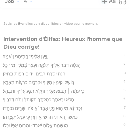
Job
4
Seuls les Évangiles sont disponibles en vidéo pour le moment.
Intervention d'Élifaz: Heureux l'homme que
Dieu corrige!
1
וַ֭יַּעַן אֱלִיפַ֥ז הַֽתֵּימָנִ֗י וַיֹּאמַֽר׃
2
הֲנִסָּ֬ה דָבָ֣ר אֵלֶ֣יךָ תִּלְאֶ֑ה וַעְצֹ֥ר בְּ֝מִלִּ֗ין מִ֣י יוּכָֽל׃
3
הִ֭נֵּה יִסַּ֣רְתָּ רַבִּ֑ים וְיָדַ֖יִם רָפ֣וֹת תְּחַזֵּֽק׃
4
כּ֭וֹשֵׁל יְקִימ֣וּן מִלֶּ֑יךָ וּבִרְכַּ֖יִם כֹּרְע֣וֹת תְּאַמֵּֽץ׃
5
כִּ֤י עַתָּ֨ה ׀ תָּב֣וֹא אֵלֶ֣יךָ וַתֵּ֑לֶא תִּגַּ֥ע עָ֝דֶ֗יךָ וַתִּבָּהֵֽל׃
6
הֲלֹ֣א יִ֭רְאָתְךָ כִּסְלָתֶ֑ךָ תִּ֝קְוָתְךָ֗ וְתֹ֣ם דְּרָכֶֽיךָ׃
7
זְכָר־נָ֗א מִ֤י ה֣וּא נָקִ֣י אָבָ֑ד וְ֝אֵיפֹ֗ה יְשָׁרִ֥ים נִכְחָֽדוּ׃
8
כַּאֲשֶׁ֣ר רָ֭אִיתִי חֹ֣רְשֵׁי אָ֑וֶן וְזֹרְעֵ֖י עָמָ֣ל יִקְצְרֻֽהוּ׃
9
מִנִּשְׁמַ֣ת אֱל֣וֹהַ יֹאבֵ֑דוּ וּמֵר֖וּחַ אַפּ֣וֹ יִכְלֽוּ׃