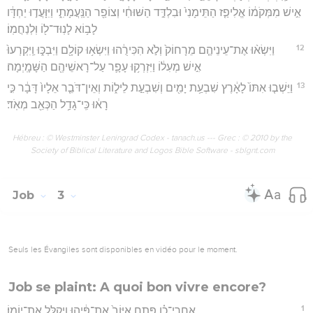
אִ֣ישׁ מִמְּקֹמ֔וֹ אֱלִיפַ֤ז הַתֵּימָנִי֙ וּבִלְדַּ֣ד הַשּׁוּחִ֔י וְצוֹפַ֖ר הַנַּֽעֲמָתִ֑י וַיִּוָּעֲד֣וּ יַחְדָּ֔ו
לָב֥וֹא לָנֽוּד־ל֖וֹ וּֽלְנַחֲמֽוֹ׃
12
וַיִּשְׂא֨וּ אֶת־עֵינֵיהֶ֤ם מֵרָחוֹק֙ וְלֹ֣א הִכִּירֻ֔הוּ וַיִּשְׂא֥וּ קוֹלָ֖ם וַיִּבְכּ֑וּ וַֽיִּקְרְעוּ֙
אִ֣ישׁ מְעִל֔וֹ וַיִּזְרְק֥וּ עָפָ֛ר עַל־רָאשֵׁיהֶ֖ם הַשָּׁמָֽיְמָה׃
13
וַיֵּשְׁב֤וּ אִתּוֹ֙ לָאָ֔רֶץ שִׁבְעַ֥ת יָמִ֖ים וְשִׁבְעַ֣ת לֵיל֑וֹת וְאֵין־דֹּבֵ֤ר אֵלָיו֙ דָּבָ֔ר כִּ֣י
רָא֔וּ כִּֽי־גָדַ֥ל הַכְּאֵ֖ב מְאֹֽד׃
Hébreu : © Westminster Leningrad Codex - tanach.us --- Grec : © 2010 by the
Society of Biblical Literature and Logos Bible Software - sblgnt.com
Job
3
Seuls les Évangiles sont disponibles en vidéo pour le moment.
Job se plaint: A quoi bon vivre encore?
1
אַחֲרֵי־כֵ֗ן פָּתַ֤ח אִיּוֹב֙ אֶת־פִּ֔יהוּ וַיְקַלֵּ֖ל אֶת־יוֹמֽוֹ׃