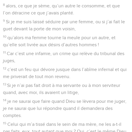
8
alors, ce que je sème, qu’un autre le consomme, et que
l’on déracine ce que j’avais planté.
9
Si je me suis laissé séduire par une femme, ou si j’ai fait le
guet devant la porte de mon voisin,
10
qu’alors ma femme tourne la meule pour un autre, et
qu’elle soit livrée aux désirs d’autres hommes !
11
Car c’est une infamie, un crime qui relève du tribunal des
juges,
12
c’est un feu qui dévore jusque dans l’abîme infernal et qui
me priverait de tout mon revenu.
13
Si je n’ai pas fait droit à ma servante ou à mon serviteur
quand, avec moi, ils avaient un litige,
14
je ne saurai que faire quand Dieu se lèvera pour me juger,
je ne saurai que lui répondre quand il demandera des
comptes.
15
Celui qui m’a tissé dans le sein de ma mère, ne les a-t-il
pas faits, eux, tout autant que moi ? Oui, c’est le même Dieu