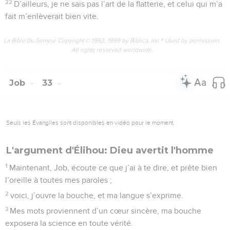
22
D’ailleurs, je ne sais pas l’art de la flatterie, et celui qui m’a
fait m’enlèverait bien vite.
La Bible Du Semeur Copyright © 1992, 1999 by Biblica, Inc.® Used by permission.
All rights reserved worldwide.
Job
33
Seuls les Évangiles sont disponibles en vidéo pour le moment.
L'argument d'Élihou: Dieu avertit l'homme
1
Maintenant, Job, écoute ce que j’ai à te dire, et prête bien
l’oreille à toutes mes paroles ;
2
voici, j’ouvre la bouche, et ma langue s’exprime.
3
Mes mots proviennent d’un cœur sincère, ma bouche
exposera la science en toute vérité.