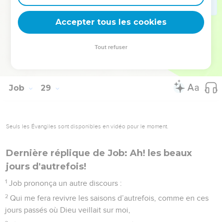
28
Puis il a dit à l’homme : « Révérer le Seigneur, voilà la
Accepter tous les cookies
vraie sagesse ! Se détourner du mal, voilà l’intelligence ! »
La Bible Du Semeur Copyright © 1992, 1999 by Biblica, Inc.® Used by permission.
Tout refuser
All rights reserved worldwide.
Job
29
Seuls les Évangiles sont disponibles en vidéo pour le moment.
Dernière réplique de Job: Ah! les beaux
jours d'autrefois!
1
Job prononça un autre discours :
2
Qui me fera revivre les saisons d’autrefois, comme en ces
jours passés où Dieu veillait sur moi,