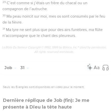
29
C’est comme si j’étais un frère du chacal ou un
compagnon de l’autruche.
30
Ma peau noircit sur moi, mes os sont consumés par le feu
de la fièvre.
31
Ma lyre ne sert plus que pour des airs funèbres, ma flûte
n’accompagne que le chant des pleureurs.
La Bible Du Semeur Copyright © 1992, 1999 by Biblica, Inc.® Used by permission.
All rights reserved worldwide.
Job
31
Seuls les Évangiles sont disponibles en vidéo pour le moment.
Dernière réplique de Job (fin): Je me
présente à Dieu la tête haute