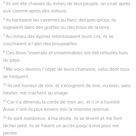
5
Ils ont été chassés du milieu de leur peuple, on criait après
eux comme après des voleurs.
6
Ils hantaient les cavernes au flanc des précipices, ils
logeaient dans des grottes ou des trous de la terre.
7
Au milieu des épines retentissaient leurs cris, ils se
couchaient à l’abri des broussailles.
8
Ces êtres *insensés et innommables ont été refoulés hors
du pays.
9
Me voici devenu l’objet de leurs chansons, celui dont tous
se moquent.
10
Ils ont horreur de moi, et s’éloignent de moi, ou bien, sans
hésiter, me crachent au visage.
11
Car il a détendu la corde de mon arc, et il m’a humilié.
Aussi n’ont-ils plus envers moi la moindre retenue.
12
Ils sont nombreux, à ma droite, ils se lèvent et me font
lâcher pied, ils se fraient un accès jusqu’à moi pour me
perdre.