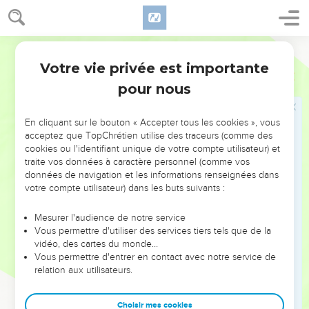
fin même n’atteint pas sa valeur.
20
Mais alors, la sagesse, d’où provient-elle ? Et où
l’intelligence a-t-elle sa demeure ?
Semeur
21
Elle se cache aux yeux de tout être vivant, elle se
Votre vie privée est importante
Job
28
dissimule à l’œil vif des oiseaux.
pour nous
22
L’abîme et la mort disent : « Nous avons seulement
entendu parler d’elle. »
En cliquant sur le bouton « Accepter tous les cookies », vous
acceptez que TopChrétien utilise des traceurs (comme des
23
Car c’est Dieu seul qui sait le chemin qu’elle emprunte.
cookies ou l'identifiant unique de votre compte utilisateur) et
Oui, il en connaît la demeure.
traite vos données à caractère personnel (comme vos
24
données de navigation et les informations renseignées dans
Car son regard parcourt le monde entier, et tout ce qui se
votre compte utilisateur) dans les buts suivants :
passe sous le ciel, il le voit.
25
C’est lui qui a fixé la pesanteur du vent, et donné leur
Mesurer l'audience de notre service
mesure à tous les océans.
Vous permettre d'utiliser des services tiers tels que de la
vidéo, des cartes du monde…
26
Lorsqu’il a établi une loi pour la pluie, et tracé un chemin
Vous permettre d'entrer en contact avec notre service de
aux éclairs, au tonnerre,
relation aux utilisateurs.
27
c’est alors qu’il l’a vue et en a fait l’éloge. Il a posé les
fondements de la sagesse et l’a sondée.
Choisir mes cookies