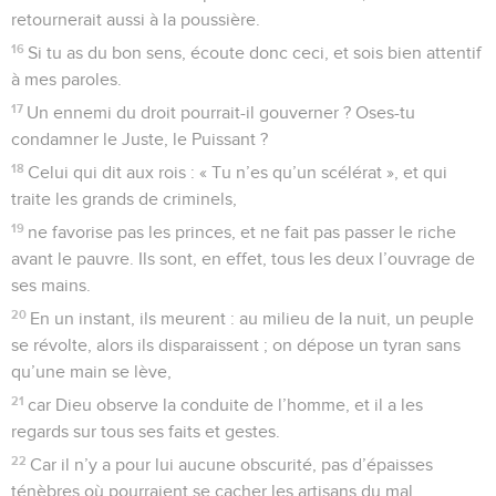
retournerait aussi à la poussière.
16
Si tu as du bon sens, écoute donc ceci, et sois bien attentif
à mes paroles.
17
Un ennemi du droit pourrait-il gouverner ? Oses-tu
condamner le Juste, le Puissant ?
18
Celui qui dit aux rois : « Tu n’es qu’un scélérat », et qui
traite les grands de criminels,
19
ne favorise pas les princes, et ne fait pas passer le riche
avant le pauvre. Ils sont, en effet, tous les deux l’ouvrage de
ses mains.
20
En un instant, ils meurent : au milieu de la nuit, un peuple
se révolte, alors ils disparaissent ; on dépose un tyran sans
qu’une main se lève,
21
car Dieu observe la conduite de l’homme, et il a les
regards sur tous ses faits et gestes.
22
Car il n’y a pour lui aucune obscurité, pas d’épaisses
ténèbres où pourraient se cacher les artisans du mal.