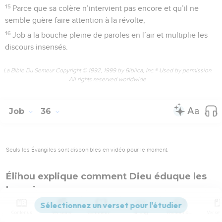
15
Parce que sa colère n’intervient pas encore et qu’il ne
semble guère faire attention à la révolte,
16
Job a la bouche pleine de paroles en l’air et multiplie les
discours insensés.
La Bible Du Semeur Copyright © 1992, 1999 by Biblica, Inc.® Used by permission.
All rights reserved worldwide.
Job
36
Seuls les Évangiles sont disponibles en vidéo pour le moment.
Élihou explique comment Dieu éduque les
humains
1
Elihou continua en ces termes :
Contenus
Versions
Commentaires
Strong
Dictionnaire
2
Accepte encore un peu que je t’enseigne, car il y a encore