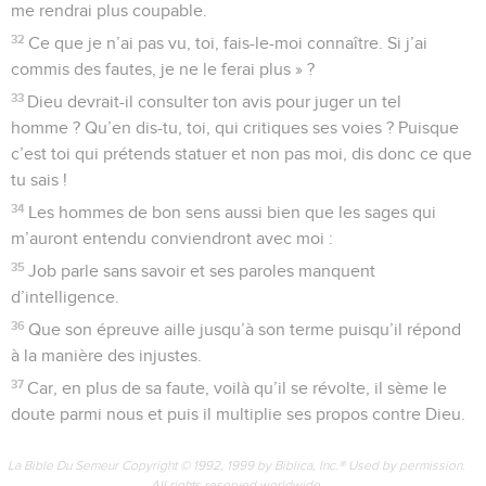
me rendrai plus coupable.
32
Ce que je n’ai pas vu, toi, fais-le-moi connaître. Si j’ai
commis des fautes, je ne le ferai plus » ?
33
Dieu devrait-il consulter ton avis pour juger un tel
homme ? Qu’en dis-tu, toi, qui critiques ses voies ? Puisque
c’est toi qui prétends statuer et non pas moi, dis donc ce que
tu sais !
34
Les hommes de bon sens aussi bien que les sages qui
m’auront entendu conviendront avec moi :
35
Job parle sans savoir et ses paroles manquent
d’intelligence.
36
Que son épreuve aille jusqu’à son terme puisqu’il répond
à la manière des injustes.
37
Car, en plus de sa faute, voilà qu’il se révolte, il sème le
doute parmi nous et puis il multiplie ses propos contre Dieu.
La Bible Du Semeur Copyright © 1992, 1999 by Biblica, Inc.® Used by permission.
All rights reserved worldwide.