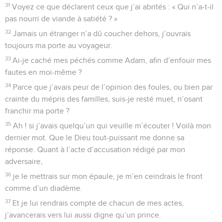
31
Voyez ce que déclarent ceux que j’ai abrités : « Qui n’a-t-il
pas nourri de viande à satiété ? »
32
Jamais un étranger n’a dû coucher dehors, j’ouvrais
toujours ma porte au voyageur.
33
Ai-je caché mes péchés comme Adam, afin d’enfouir mes
fautes en moi-même ?
34
Parce que j’avais peur de l’opinion des foules, ou bien par
crainte du mépris des familles, suis-je resté muet, n’osant
franchir ma porte ?
35
Ah ! si j’avais quelqu’un qui veuille m’écouter ! Voilà mon
dernier mot. Que le Dieu tout-puissant me donne sa
réponse. Quant à l’acte d’accusation rédigé par mon
adversaire,
36
je le mettrais sur mon épaule, je m’en ceindrais le front
comme d’un diadème.
37
Et je lui rendrais compte de chacun de mes actes,
j’avancerais vers lui aussi digne qu’un prince.