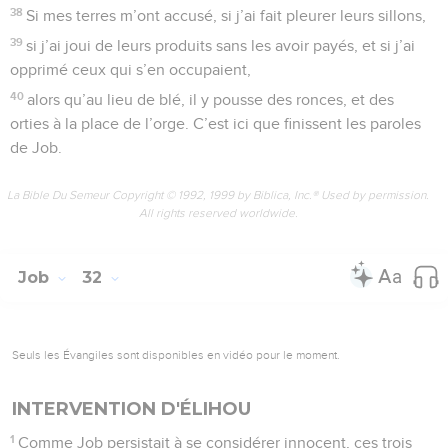
38
Si mes terres m’ont accusé, si j’ai fait pleurer leurs sillons,
39
si j’ai joui de leurs produits sans les avoir payés, et si j’ai
opprimé ceux qui s’en occupaient,
40
alors qu’au lieu de blé, il y pousse des ronces, et des
orties à la place de l’orge. C’est ici que finissent les paroles
de Job.
La Bible Du Semeur Copyright © 1992, 1999 by Biblica, Inc.® Used by permission.
All rights reserved worldwide.
Job
32
Seuls les Évangiles sont disponibles en vidéo pour le moment.
INTERVENTION D'ÉLIHOU
1
Comme Job persistait à se considérer innocent, ces trois