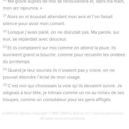
Ma gloire auprès de moi se renouvellera et, dans ma main,
mon arc rajeunira. »
21
Alors on m’écoutait attendant mon avis et l’on faisait
silence pour avoir mon conseil.
22
Lorsque j’avais parlé, on ne discutait pas. Ma parole, sur
eux, se répandait avec douceur.
23
Et ils comptaient sur moi comme on attend la pluie. Ils
ouvraient grand la bouche, comme pour recueillir les ondées
du printemps.
24
Quand je leur souriais ils n’osaient pas y croire, on ne
pouvait éteindre l’éclat de mon visage.
25
C’est moi qui choisissais la voie qu’ils devaient suivre. Je
siégeais à leur tête, je trônais comme un roi au milieu de ses
troupes, comme un consolateur pour les gens affligés.
La Bible Du Semeur Copyright © 1992, 1999 by Biblica, Inc.® Used by permission.
All rights reserved worldwide.