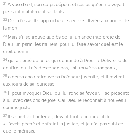
21
A vue d’œil, son corps dépérit et ses os qu’on ne voyait
pas sont maintenant saillants.
22
De la fosse, il s’approche et sa vie est livrée aux anges de
la mort.
23
Mais s’il se trouve auprès de lui un ange interprète de
Dieu, un parmi les milliers, pour lui faire savoir quel est le
droit chemin,
24
qui ait pitié de lui et qui demande à Dieu : « Délivre-le du
gouffre, qu’il n’y descende pas, j’ai trouvé sa rançon »,
25
alors sa chair retrouve sa fraîcheur juvénile, et il revient
aux jours de sa jeunesse.
26
Il peut invoquer Dieu, qui lui rend sa faveur, il se présente
à lui avec des cris de joie. Car Dieu le reconnaît à nouveau
comme juste.
27
Il se met à chanter et, devant tout le monde, il dit :
« J’avais péché et enfreint la justice, et je n’ai pas subi ce
que je méritais.