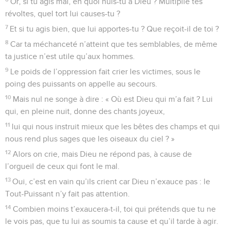
Or, si tu agis mal, en quoi nuis-tu à Dieu ? Multiplie tes
révoltes, quel tort lui causes-tu ?
7
Et si tu agis bien, que lui apportes-tu ? Que reçoit-il de toi ?
8
Car ta méchanceté n’atteint que tes semblables, de même
ta justice n’est utile qu’aux hommes.
9
Le poids de l’oppression fait crier les victimes, sous le
poing des puissants on appelle au secours.
10
Mais nul ne songe à dire : « Où est Dieu qui m’a fait ? Lui
qui, en pleine nuit, donne des chants joyeux,
11
lui qui nous instruit mieux que les bêtes des champs et qui
nous rend plus sages que les oiseaux du ciel ? »
12
Alors on crie, mais Dieu ne répond pas, à cause de
l’orgueil de ceux qui font le mal.
13
Oui, c’est en vain qu’ils crient car Dieu n’exauce pas : le
Tout-Puissant n’y fait pas attention.
14
Combien moins t’exaucera-t-il, toi qui prétends que tu ne
le vois pas, que tu lui as soumis ta cause et qu’il tarde à agir.