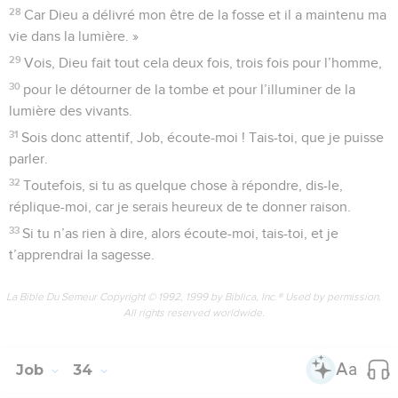
28
Car Dieu a délivré mon être de la fosse et il a maintenu ma
vie dans la lumière. »
29
Vois, Dieu fait tout cela deux fois, trois fois pour l’homme,
30
pour le détourner de la tombe et pour l’illuminer de la
lumière des vivants.
31
Sois donc attentif, Job, écoute-moi ! Tais-toi, que je puisse
parler.
32
Toutefois, si tu as quelque chose à répondre, dis-le,
réplique-moi, car je serais heureux de te donner raison.
33
Si tu n’as rien à dire, alors écoute-moi, tais-toi, et je
t’apprendrai la sagesse.
La Bible Du Semeur Copyright © 1992, 1999 by Biblica, Inc.® Used by permission.
All rights reserved worldwide.
Job
34