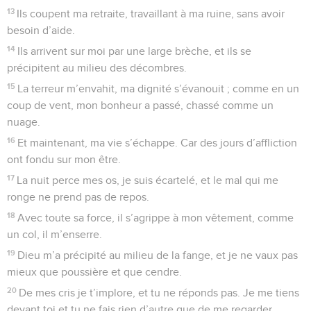
13
Ils coupent ma retraite, travaillant à ma ruine, sans avoir
besoin d’aide.
14
Ils arrivent sur moi par une large brèche, et ils se
précipitent au milieu des décombres.
15
La terreur m’envahit, ma dignité s’évanouit ; comme en un
coup de vent, mon bonheur a passé, chassé comme un
nuage.
16
Et maintenant, ma vie s’échappe. Car des jours d’affliction
ont fondu sur mon être.
17
La nuit perce mes os, je suis écartelé, et le mal qui me
ronge ne prend pas de repos.
18
Avec toute sa force, il s’agrippe à mon vêtement, comme
un col, il m’enserre.
19
Dieu m’a précipité au milieu de la fange, et je ne vaux pas
mieux que poussière et que cendre.
20
De mes cris je t’implore, et tu ne réponds pas. Je me tiens
devant toi et tu ne fais rien d’autre que de me regarder.