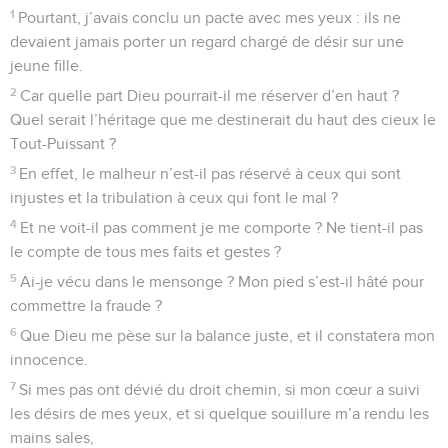
1
Pourtant, j’avais conclu un pacte avec mes yeux : ils ne
devaient jamais porter un regard chargé de désir sur une
jeune fille.
2
Car quelle part Dieu pourrait-il me réserver d’en haut ?
Quel serait l’héritage que me destinerait du haut des cieux le
Tout-Puissant ?
3
En effet, le malheur n’est-il pas réservé à ceux qui sont
injustes et la tribulation à ceux qui font le mal ?
4
Et ne voit-il pas comment je me comporte ? Ne tient-il pas
le compte de tous mes faits et gestes ?
5
Ai-je vécu dans le mensonge ? Mon pied s’est-il hâté pour
commettre la fraude ?
6
Que Dieu me pèse sur la balance juste, et il constatera mon
innocence.
7
Si mes pas ont dévié du droit chemin, si mon cœur a suivi
les désirs de mes yeux, et si quelque souillure m’a rendu les
mains sales,