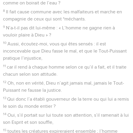
comme on boirait de l’eau ?
8
Il fait cause commune avec les malfaiteurs et marche en
compagnie de ceux qui sont *méchants.
9
N’a-t-il pas dit lui-même : « L’homme ne gagne rien à
vouloir plaire à Dieu » ?
10
Aussi, écoutez-moi, vous qui êtes sensés : il est
inconcevable que Dieu fasse le mal, et que le Tout-Puissant
pratique l’injustice,
11
car il rend à chaque homme selon ce qu’il a fait, et il traite
chacun selon son attitude.
12
Oh, non en vérité, Dieu n’agit jamais mal, jamais le Tout-
Puissant ne fausse la justice.
13
Qui donc l’a établi gouverneur de la terre ou qui lui a remis
le soin du monde entier ?
14
Oui, s’il portait sur lui toute son attention, s’il ramenait à lui
son Esprit et son souffle,
15
toutes les créatures expireraient ensemble ; l’homme