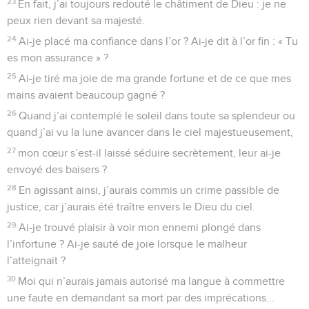
23
En fait, j’ai toujours redouté le châtiment de Dieu : je ne
peux rien devant sa majesté.
24
Ai-je placé ma confiance dans l’or ? Ai-je dit à l’or fin : « Tu
es mon assurance » ?
25
Ai-je tiré ma joie de ma grande fortune et de ce que mes
mains avaient beaucoup gagné ?
26
Quand j’ai contemplé le soleil dans toute sa splendeur ou
quand j’ai vu la lune avancer dans le ciel majestueusement,
27
mon cœur s’est-il laissé séduire secrètement, leur ai-je
envoyé des baisers ?
28
En agissant ainsi, j’aurais commis un crime passible de
justice, car j’aurais été traître envers le Dieu du ciel.
29
Ai-je trouvé plaisir à voir mon ennemi plongé dans
l’infortune ? Ai-je sauté de joie lorsque le malheur
l’atteignait ?
30
Moi qui n’aurais jamais autorisé ma langue à commettre
une faute en demandant sa mort par des imprécations...