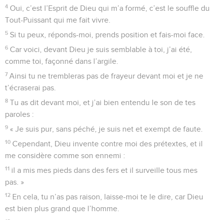
4
Oui, c’est l’Esprit de Dieu qui m’a formé, c’est le souffle du
Tout-Puissant qui me fait vivre.
5
Si tu peux, réponds-moi, prends position et fais-moi face.
6
Car voici, devant Dieu je suis semblable à toi, j’ai été,
comme toi, façonné dans l’argile.
7
Ainsi tu ne trembleras pas de frayeur devant moi et je ne
t’écraserai pas.
8
Tu as dit devant moi, et j’ai bien entendu le son de tes
paroles :
9
« Je suis pur, sans péché, je suis net et exempt de faute.
10
Cependant, Dieu invente contre moi des prétextes, et il
me considère comme son ennemi :
11
il a mis mes pieds dans des fers et il surveille tous mes
pas. »
12
En cela, tu n’as pas raison, laisse-moi te le dire, car Dieu
est bien plus grand que l’homme.