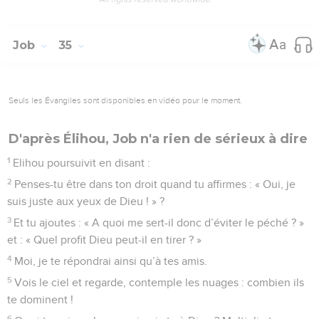
Job
35
Seuls les Évangiles sont disponibles en vidéo pour le moment.
D'après Élihou, Job n'a rien de sérieux à dire
1
Elihou poursuivit en disant :
2
Penses-tu être dans ton droit quand tu affirmes : « Oui, je
suis juste aux yeux de Dieu ! » ?
3
Et tu ajoutes : « A quoi me sert-il donc d’éviter le péché ? »
et : « Quel profit Dieu peut-il en tirer ? »
4
Moi, je te répondrai ainsi qu’à tes amis.
5
Vois le ciel et regarde, contemple les nuages : combien ils
te dominent !
6