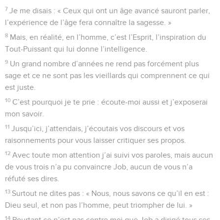
7
Je me disais : « Ceux qui ont un âge avancé sauront parler,
l’expérience de l’âge fera connaître la sagesse. »
8
Mais, en réalité, en l’homme, c’est l’Esprit, l’inspiration du
Tout-Puissant qui lui donne l’intelligence.
9
Un grand nombre d’années ne rend pas forcément plus
sage et ce ne sont pas les vieillards qui comprennent ce qui
est juste.
10
C’est pourquoi je te prie : écoute-moi aussi et j’exposerai
mon savoir.
11
Jusqu’ici, j’attendais, j’écoutais vos discours et vos
raisonnements pour vous laisser critiquer ses propos.
12
Avec toute mon attention j’ai suivi vos paroles, mais aucun
de vous trois n’a pu convaincre Job, aucun de vous n’a
réfuté ses dires.
13
Surtout ne dites pas : « Nous, nous savons ce qu’il en est :
Dieu seul, et non pas l’homme, peut triompher de lui. »
14
Pourtant ce n’est pas contre moi que Job a dirigé tous ses