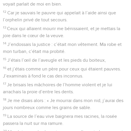
voyait parlait de moi en bien.
12
Car je sauvais le pauvre qui appelait à l’aide ainsi que
l’orphelin privé de tout secours.
13
Ceux qui allaient mourir me bénissaient, et je mettais la
joie dans le cœur de la veuve.
14
J’endossais la justice : c’était mon vêtement. Ma robe et
mon turban, c’était ma probité.
15
J’étais l’œil de l’aveugle et les pieds du boiteux,
16
et j’étais comme un père pour ceux qui étaient pauvres.
J’examinais à fond le cas des inconnus.
17
Je brisais les mâchoires de l’homme violent et je lui
arrachais la proie d’entre les dents.
18
Je me disais alors : « Je mourrai dans mon nid, j’aurai des
jours nombreux comme les grains de sable.
19
La source de l’eau vive baignera mes racines, la rosée
passera la nuit sur ma ramure.
20