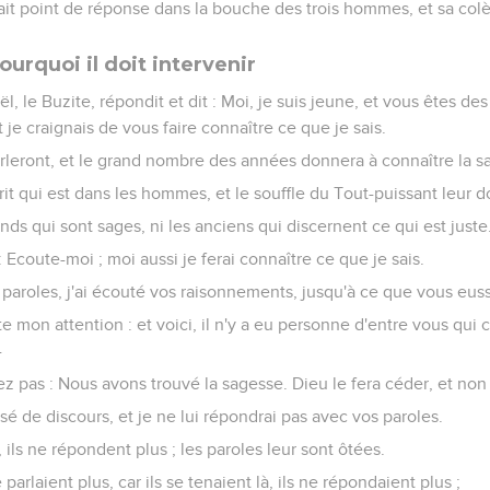
 avait point de réponse dans la bouche des trois hommes, et sa col
ourquoi il doit intervenir
ël, le Buzite, répondit et dit : Moi, je suis jeune, et vous êtes des 
 je craignais de vous faire connaître ce que je sais.
parleront, et le grand nombre des années donnera à connaître la s
prit qui est dans les hommes, et le souffle du Tout-puissant leur d
nds qui sont sages, ni les anciens qui discernent ce qui est juste
: Ecoute-moi ; moi aussi je ferai connaître ce que je sais.
s paroles, j'ai écouté vos raisonnements, jusqu'à ce que vous eus
e mon attention : et voici, il n'y a eu personne d'entre vous qui 
-
ez pas : Nous avons trouvé la sagesse. Dieu le fera céder, et no
sé de discours, et je ne lui répondrai pas avec vos paroles.
 ils ne répondent plus ; les paroles leur sont ôtées.
e parlaient plus, car ils se tenaient là, ils ne répondaient plus ;