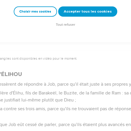
re moi, et que ses sillons pleurent ensemble,
Accepter tous les cookies
Choisir mes cookies
evenu, sans argent, et que j'aie tourmenté à mort l'âme de ses po
nt au lieu de froment, et l'ivraie au lieu d'orge ! Les paroles de 
Tout refuser
vangiles sont disponibles en vidéo pour le moment.
'ÉLIHOU
ssèrent de répondre à Job, parce qu'il était juste à ses propres 
lère d'Élihu, fils de Barakeël, le Buzite, de la famille de Ram : s
se justifiait lui-même plutôt que Dieu ;
a contre ses trois amis, parce qu'ils ne trouvaient pas de répons
 que Job eût cessé de parler, parce qu'ils étaient plus avancés en 