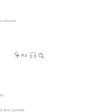
es neuves.
es.
nt avec pureté.