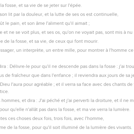
 fosse, et sa vie de se jeter sur l'épée.
 son lit par la douleur, et la lutte de ses os est continuelle,
t le pain, et son âme l'aliment qu'il aimait ;
et ne se voit plus, et ses os, qu'on ne voyait pas, sont mis à nu 
 de la fosse, et sa vie, de ceux qui font mourir.
essager, un interprète, un entre mille, pour montrer à l'homme ce q
l dira : Délivre-le pour qu'il ne descende pas dans la fosse : j'ai tr
lus de fraîcheur que dans l'enfance ; il reviendra aux jours de sa 
t Dieu l'aura pour agréable ; et il verra sa face avec des chants d
tice.
 hommes, et dira : J'ai péché et j'ai perverti la droiture, et il ne m
our qu'elle n'allât pas dans la fosse, et ma vie verra la lumière.
tes ces choses deux fois, trois fois, avec l'homme,
e de la fosse, pour qu'il soit illuminé de la lumière des vivants.