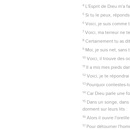
4
L'Esprit de Dieu m'a fa
5
Si tu le peux, réponds
6
Voici, je suis comme to
7
Voici, ma terreur ne t
8
Certainement tu as dit
9
Moi, je suis net, sans t
10
Voici, il trouve des 
11
Il a mis mes pieds dan
12
Voici, je te répondra
13
Pourquoi contestes-tu
14
Car Dieu parle une foi
15
Dans un songe, dans 
dorment sur leurs lits :
16
Alors il ouvre l'oreil
17
Pour détourner l'homme