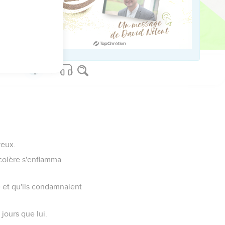
ssesseurs,
Job sont finies.
yeux.
a colère s'enflamma
e et qu'ils condamnaient
jours que lui.