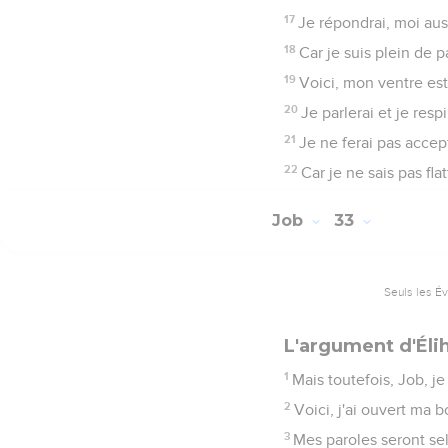
17
Je répondrai, moi auss
18
Car je suis plein de 
19
Voici, mon ventre est
20
Je parlerai et je respi
21
Je ne ferai pas accep
22
Car je ne sais pas fla
Job
33
Seuls les É
L'argument d'Éli
1
Mais toutefois, Job, je
2
Voici, j'ai ouvert ma
3
Mes paroles seront sel