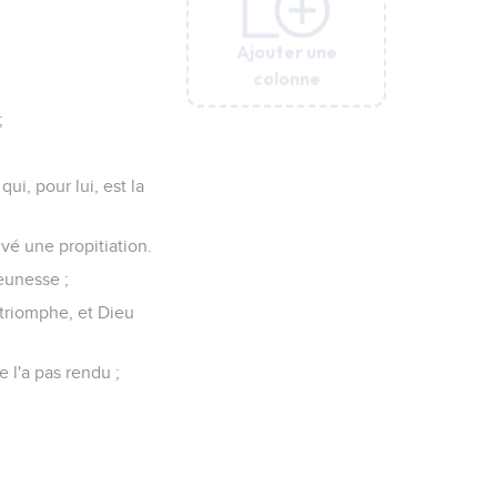
Ajouter une
Ajouter une
Ajouter une
Ajouter une
Ajouter une
Ajouter une
Ajouter une
colonne
colonne
colonne
colonne
colonne
colonne
colonne
;
ui, pour lui, est la
ouvé une propitiation.
jeunesse ;
e triomphe, et Dieu
e l'a pas rendu ;