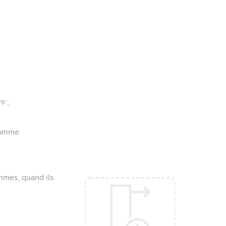
i ;
'homme.
mmes, quand ils