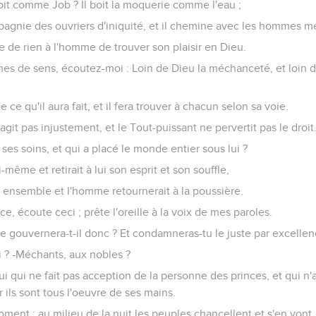
oit comme Job ? Il boit la moquerie comme l'eau ;
pagnie des ouvriers d'iniquité, et il chemine avec les hommes m
ofite de rien à l'homme de trouver son plaisir en Dieu.
es de sens, écoutez-moi : Loin de Dieu la méchanceté, et loin 
 ce qu'il aura fait, et il fera trouver à chacun selon sa voie.
git pas injustement, et le Tout-puissant ne pervertit pas le droit
à ses soins, et qui a placé le monde entier sous lui ?
i-même et retirait à lui son esprit et son souffle,
t ensemble et l'homme retournerait à la poussière.
nce, écoute ceci ; prête l'oreille à la voix de mes paroles.
ice gouvernera-t-il donc ? Et condamneras-tu le juste par excellen
oi ? -Méchants, aux nobles ?
 qui ne fait pas acception de la personne des princes, et qui n'
r ils sont tous l'oeuvre de ses mains.
ment ; au milieu de la nuit les peuples chancellent et s'en vont, 