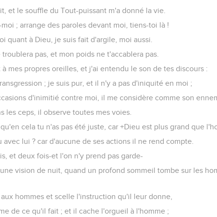
it, et le souffle du Tout-puissant m'a donné la vie.
-moi ; arrange des paroles devant moi, tiens-toi là !
i quant à Dieu, je suis fait d'argile, moi aussi.
e troublera pas, et mon poids ne t'accablera pas.
 à mes propres oreilles, et j'ai entendu le son de tes discours :
ransgression ; je suis pur, et il n'y a pas d'iniquité en moi ;
occasions d'inimitié contre moi, il me considère comme son ennem
s les ceps, il observe toutes mes voies.
i qu'en cela tu n'as pas été juste, car +Dieu est plus grand que l
 avec lui ? car d'aucune de ses actions il ne rend compte.
s, et deux fois-et l'on n'y prend pas garde-
une vision de nuit, quand un profond sommeil tombe sur les ho
le aux hommes et scelle l'instruction qu'il leur donne,
 de ce qu'il fait ; et il cache l'orgueil à l'homme ;