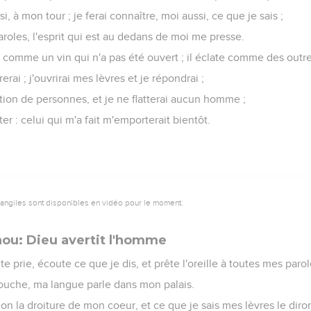
i, à mon tour ; je ferai connaître, moi aussi, ce que je sais ;
paroles, l'esprit qui est au dedans de moi me presse.
 comme un vin qui n'a pas été ouvert ; il éclate comme des outr
rerai ; j'ouvrirai mes lèvres et je répondrai ;
tion de personnes, et je ne flatterai aucun homme ;
tter : celui qui m'a fait m'emporterait bientôt.
vangiles sont disponibles en vidéo pour le moment.
hou: Dieu avertit l'homme
 te prie, écoute ce que je dis, et prête l'oreille à toutes mes parol
 bouche, ma langue parle dans mon palais.
on la droiture de mon coeur, et ce que je sais mes lèvres le diro