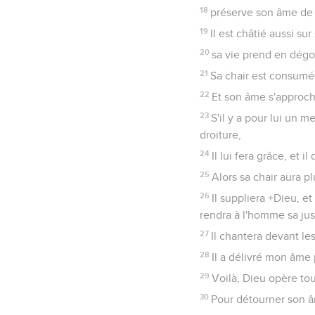
18
préserve son âme de la
19
Il est châtié aussi sur
20
sa vie prend en dégoû
21
Sa chair est consumée 
22
Et son âme s'approche
23
S'il y a pour lui un m
droiture,
24
Il lui fera grâce, et i
25
Alors sa chair aura p
26
Il suppliera +Dieu, e
rendra à l'homme sa jus
27
Il chantera devant les
28
Il a délivré mon âme p
29
Voilà, Dieu opère tou
30
Pour détourner son âm