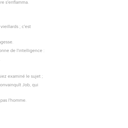
ère s'enflamma.
vieillards ; c'est
agesse.
onne de l'intelligence :
.
siez examiné le sujet ;
convainquît Job, qui
n pas l'homme.