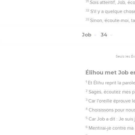
31
Sois attentif, Job, éco
32
S'il y a quelque chose
33
Sinon, écoute-moi, tai
Job
34
Seuls les É
Élihou met Job e
1
Et Élihu reprit la parole
2
Sages, écoutez mes par
3
Car l'oreille éprouve 
4
Choisissons pour nous 
5
Car Job a dit : Je suis
6
Mentirai-je contre ma 