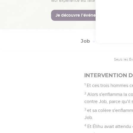
38
Si ma terre crie cont
39
Si j'en ai mangé le r
40
Que les épines croisse
Job
32
Seuls les É
INTERVENTION D
1
Et ces trois hommes ce
2
Alors s'enflamma la co
contre Job, parce qu'il 
3
et sa colère s'enflamm
Job.
4
Et Élihu avait attendu