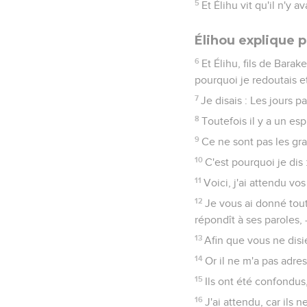
5
Et Élihu vit qu'il n'y
Élihou explique p
6
Et Élihu, fils de Barake
pourquoi je redoutais et
7
Je disais : Les jours 
8
Toutefois il y a un es
9
Ce ne sont pas les gra
10
C'est pourquoi je dis 
11
Voici, j'ai attendu vo
12
Je vous ai donné tout
répondît à ses paroles, 
13
Afin que vous ne disi
14
Or il ne m'a pas adres
15
Ils ont été confondus,
16
J'ai attendu, car ils n