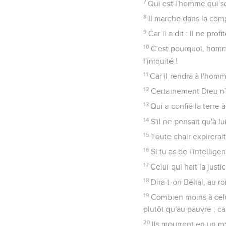
7
Qui est l'homme qui s
8
Il marche dans la com
9
Car il a dit : Il ne pr
10
C'est pourquoi, homm
l'iniquité !
11
Car il rendra à l'homme
12
Certainement Dieu n'a
13
Qui a confié la terre 
14
S'il ne pensait qu'à lu
15
Toute chair expirerai
16
Si tu as de l'intellige
17
Celui qui hait la just
18
Dira-t-on Bélial, au r
19
Combien moins à celui
plutôt qu'au pauvre ; ca
20
Ils mourront en un mo