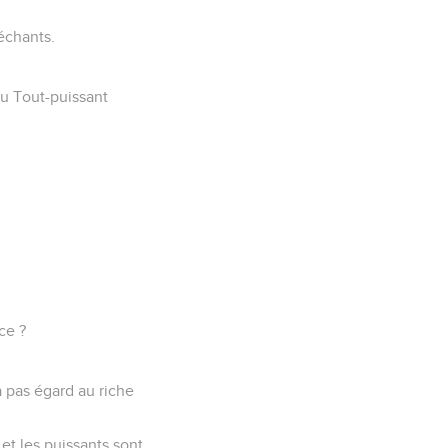
échants.
du Tout-puissant
.
ce ?
a pas égard au riche
et les puissants sont