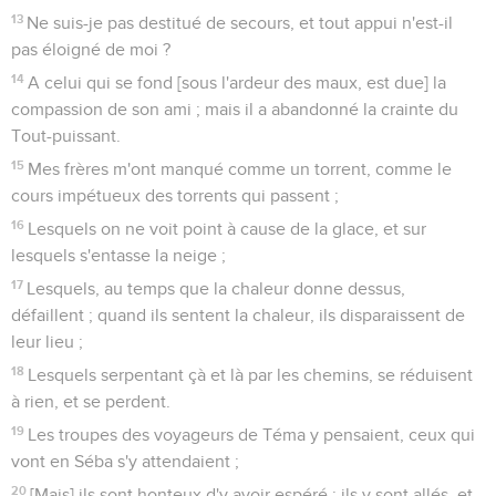
13
Ne suis-je pas destitué de secours, et tout appui n'est-il
pas éloigné de moi ?
14
A celui qui se fond [sous l'ardeur des maux, est due] la
compassion de son ami ; mais il a abandonné la crainte du
Tout-puissant.
15
Mes frères m'ont manqué comme un torrent, comme le
cours impétueux des torrents qui passent ;
16
Lesquels on ne voit point à cause de la glace, et sur
lesquels s'entasse la neige ;
17
Lesquels, au temps que la chaleur donne dessus,
défaillent ; quand ils sentent la chaleur, ils disparaissent de
leur lieu ;
18
Lesquels serpentant çà et là par les chemins, se réduisent
à rien, et se perdent.
19
Les troupes des voyageurs de Téma y pensaient, ceux qui
vont en Séba s'y attendaient ;
20
[Mais] ils sont honteux d'y avoir espéré ; ils y sont allés, et