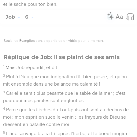
et le sache pour ton bien.
Job
6
Seuls les Évangiles sont disponibles en vidéo pour le moment.
Réplique de Job: Il se plaint de ses amis
1
Mais Job répondit, et dit :
2
Plût à Dieu que mon indignation fût bien pesée, et qu'on
mît ensemble dans une balance ma calamité !
3
Car elle serait plus pesante que le sable de la mer ; c'est
pourquoi mes paroles sont englouties.
4
Parce que les flèches du Tout-puissant sont au dedans de
moi ; mon esprit en suce le venin ; les frayeurs de Dieu se
dressent en bataille contre moi.
5
L'âne sauvage braira-t-il après l'herbe, et le boeuf mugira-t-