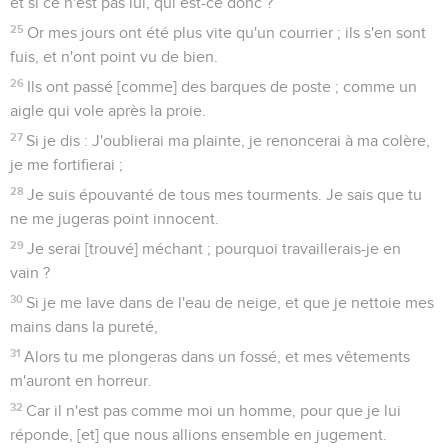
et si ce n'est pas lui, qui est-ce donc ?
25
Or mes jours ont été plus vite qu'un courrier ; ils s'en sont
fuis, et n'ont point vu de bien.
26
Ils ont passé [comme] des barques de poste ; comme un
aigle qui vole après la proie.
27
Si je dis : J'oublierai ma plainte, je renoncerai à ma colère,
je me fortifierai ;
28
Je suis épouvanté de tous mes tourments. Je sais que tu
ne me jugeras point innocent.
29
Je serai [trouvé] méchant ; pourquoi travaillerais-je en
vain ?
30
Si je me lave dans de l'eau de neige, et que je nettoie mes
mains dans la pureté,
31
Alors tu me plongeras dans un fossé, et mes vêtements
m'auront en horreur.
32
Car il n'est pas comme moi un homme, pour que je lui
réponde, [et] que nous allions ensemble en jugement.