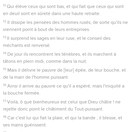
11
Qui élève ceux qui sont bas, et qui fait que ceux qui sont
en deuil sont en sûreté dans une haute retraite.
12
Il dissipe les pensées des hommes rusés, de sorte qu'ils ne
viennent point à bout de leurs entreprises.
13
Il surprend les sages en leur ruse, et le conseil des
méchants est renversé.
14
De jour ils rencontrent les ténèbres, et ils marchent à
tâtons en plein midi, comme dans la nuit.
15
Mais il délivre le pauvre de [leur] épée, de leur bouche, et
de la main de l'homme puissant.
16
Ainsi il arrive au pauvre ce qu'il a espéré, mais l'iniquité a
la bouche fermée.
17
Voilà, ô que bienheureux est celui que Dieu châtie ! ne
rejette donc point le châtiment du Tout-puissant.
18
Car c'est lui qui fait la plaie, et qui la bande ; il blesse, et
ses mains guérissent.