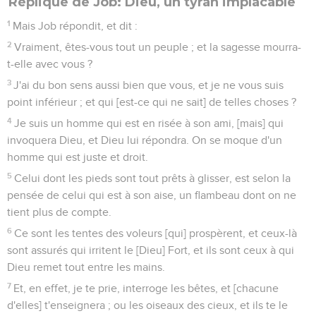
Réplique de Job: Dieu, un tyran implacable
1
Mais Job répondit, et dit :
2
Vraiment, êtes-vous tout un peuple ; et la sagesse mourra-
t-elle avec vous ?
3
J'ai du bon sens aussi bien que vous, et je ne vous suis
point inférieur ; et qui [est-ce qui ne sait] de telles choses ?
4
Je suis un homme qui est en risée à son ami, [mais] qui
invoquera Dieu, et Dieu lui répondra. On se moque d'un
homme qui est juste et droit.
5
Celui dont les pieds sont tout prêts à glisser, est selon la
pensée de celui qui est à son aise, un flambeau dont on ne
tient plus de compte.
6
Ce sont les tentes des voleurs [qui] prospèrent, et ceux-là
sont assurés qui irritent le [Dieu] Fort, et ils sont ceux à qui
Dieu remet tout entre les mains.
7
Et, en effet, je te prie, interroge les bêtes, et [chacune
d'elles] t'enseignera ; ou les oiseaux des cieux, et ils te le