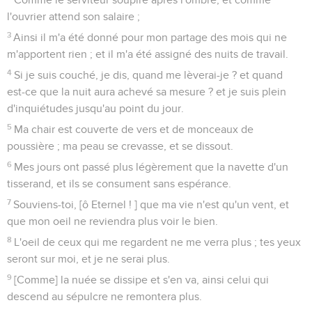
l'ouvrier attend son salaire ;
3
Ainsi il m'a été donné pour mon partage des mois qui ne
m'apportent rien ; et il m'a été assigné des nuits de travail.
4
Si je suis couché, je dis, quand me lèverai-je ? et quand
est-ce que la nuit aura achevé sa mesure ? et je suis plein
d'inquiétudes jusqu'au point du jour.
5
Ma chair est couverte de vers et de monceaux de
poussière ; ma peau se crevasse, et se dissout.
6
Mes jours ont passé plus légèrement que la navette d'un
tisserand, et ils se consument sans espérance.
7
Souviens-toi, [ô Eternel ! ] que ma vie n'est qu'un vent, et
que mon oeil ne reviendra plus voir le bien.
8
L'oeil de ceux qui me regardent ne me verra plus ; tes yeux
seront sur moi, et je ne serai plus.
9
[Comme] la nuée se dissipe et s'en va, ainsi celui qui
descend au sépulcre ne remontera plus.