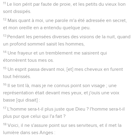
11
Le lion périt par faute de proie, et les petits du vieux lion
sont dissipés.
12
Mais quant à moi, une parole m'a été adressée en secret,
et mon oreille en a entendu quelque peu.
13
Pendant les pensées diverses des visions de la nuit, quand
un profond sommeil saisit les hommes,
14
Une frayeur et un tremblement me saisirent qui
étonnèrent tous mes os.
15
Un esprit passa devant moi, [et] mes cheveux en furent
tout hérissés.
16
Il se tint là, mais je ne connus point son visage ; une
représentation était devant mes yeux, et j'ouïs une voix
basse [qui disait] :
17
L'homme sera-t-il plus juste que Dieu ? l'homme sera-t-il
plus pur que celui qui l'a fait ?
18
Voici, il ne s'assure point sur ses serviteurs, et il met la
lumière dans ses Anges :