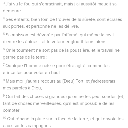
3
J'ai vu le fou qui s'enracinait, mais j'ai aussitôt maudit sa
demeure.
4
Ses enfants, bien loin de trouver de la sûreté, sont écrasés
aux portes, et personne ne les délivre.
5
Sa moisson est dévorée par l'affamé, qui même la ravit
d'entre les épines ; et le voleur engloutit leurs biens.
6
Or le tourment ne sort pas de la poussière, et le travail ne
germe pas de la terre ;
7
Quoique l'homme naisse pour être agité, comme les
étincelles pour voler en haut.
8
Mais moi, j'aurais recours au [Dieu] Fort, et j'adresserais
mes paroles à Dieu,
9
Qui fait des choses si grandes qu'on ne les peut sonder, [et]
tant de choses merveilleuses, qu'il est impossible de les
compter.
10
Qui répand la pluie sur la face de la terre, et qui envoie les
eaux sur les campagnes.