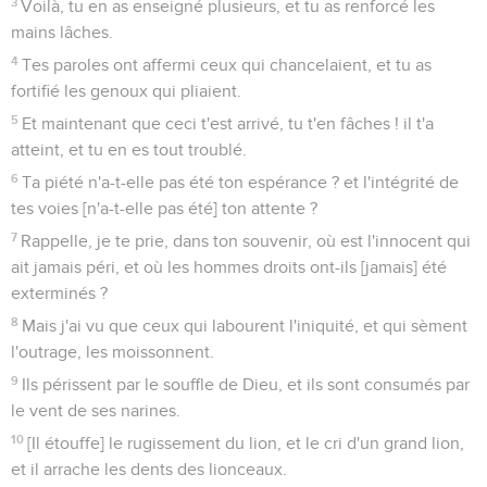
3
Voilà, tu en as enseigné plusieurs, et tu as renforcé les
mains lâches.
4
Tes paroles ont affermi ceux qui chancelaient, et tu as
fortifié les genoux qui pliaient.
5
Et maintenant que ceci t'est arrivé, tu t'en fâches ! il t'a
atteint, et tu en es tout troublé.
6
Ta piété n'a-t-elle pas été ton espérance ? et l'intégrité de
tes voies [n'a-t-elle pas été] ton attente ?
7
Rappelle, je te prie, dans ton souvenir, où est l'innocent qui
ait jamais péri, et où les hommes droits ont-ils [jamais] été
exterminés ?
8
Mais j'ai vu que ceux qui labourent l'iniquité, et qui sèment
l'outrage, les moissonnent.
9
Ils périssent par le souffle de Dieu, et ils sont consumés par
le vent de ses narines.
10
[Il étouffe] le rugissement du lion, et le cri d'un grand lion,
et il arrache les dents des lionceaux.