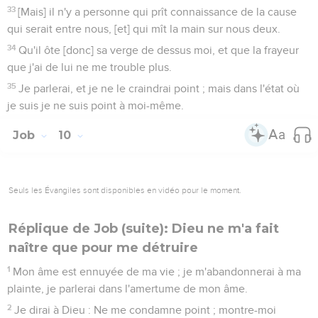
33
[Mais] il n'y a personne qui prît connaissance de la cause
qui serait entre nous, [et] qui mît la main sur nous deux.
34
Qu'il ôte [donc] sa verge de dessus moi, et que la frayeur
que j'ai de lui ne me trouble plus.
35
Je parlerai, et je ne le craindrai point ; mais dans l'état où
je suis je ne suis point à moi-même.
Job
10
Seuls les Évangiles sont disponibles en vidéo pour le moment.
Réplique de Job (suite): Dieu ne m'a fait
naître que pour me détruire
1
Mon âme est ennuyée de ma vie ; je m'abandonnerai à ma
plainte, je parlerai dans l'amertume de mon âme.
2
Je dirai à Dieu : Ne me condamne point ; montre-moi