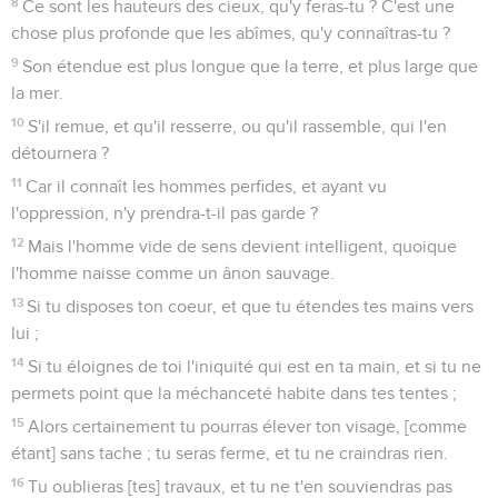
8
Ce sont les hauteurs des cieux, qu'y feras-tu ? C'est une
chose plus profonde que les abîmes, qu'y connaîtras-tu ?
9
Son étendue est plus longue que la terre, et plus large que
la mer.
10
S'il remue, et qu'il resserre, ou qu'il rassemble, qui l'en
détournera ?
11
Car il connaît les hommes perfides, et ayant vu
l'oppression, n'y prendra-t-il pas garde ?
12
Mais l'homme vide de sens devient intelligent, quoique
l'homme naisse comme un ânon sauvage.
13
Si tu disposes ton coeur, et que tu étendes tes mains vers
lui ;
14
Si tu éloignes de toi l'iniquité qui est en ta main, et si tu ne
permets point que la méchanceté habite dans tes tentes ;
15
Alors certainement tu pourras élever ton visage, [comme
étant] sans tache ; tu seras ferme, et tu ne craindras rien.
16
Tu oublieras [tes] travaux, et tu ne t'en souviendras pas