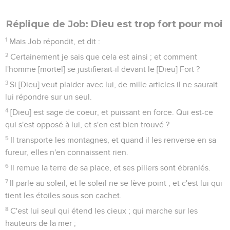
Réplique de Job: Dieu est trop fort pour moi
1
Mais Job répondit, et dit :
2
Certainement je sais que cela est ainsi ; et comment
l'homme [mortel] se justifierait-il devant le [Dieu] Fort ?
3
Si [Dieu] veut plaider avec lui, de mille articles il ne saurait
lui répondre sur un seul.
4
[Dieu] est sage de coeur, et puissant en force. Qui est-ce
qui s'est opposé à lui, et s'en est bien trouvé ?
5
Il transporte les montagnes, et quand il les renverse en sa
fureur, elles n'en connaissent rien.
6
Il remue la terre de sa place, et ses piliers sont ébranlés.
7
Il parle au soleil, et le soleil ne se lève point ; et c'est lui qui
tient les étoiles sous son cachet.
8
C'est lui seul qui étend les cieux ; qui marche sur les
hauteurs de la mer ;