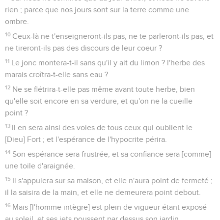
rien ; parce que nos jours sont sur la terre comme une
ombre.
10
Ceux-là ne t'enseigneront-ils pas, ne te parleront-ils pas, et
ne tireront-ils pas des discours de leur coeur ?
11
Le jonc montera-t-il sans qu'il y ait du limon ? l'herbe des
marais croîtra-t-elle sans eau ?
12
Ne se flétrira-t-elle pas même avant toute herbe, bien
qu'elle soit encore en sa verdure, et qu'on ne la cueille
point ?
13
Il en sera ainsi des voies de tous ceux qui oublient le
[Dieu] Fort ; et l'espérance de l'hypocrite périra.
14
Son espérance sera frustrée, et sa confiance sera [comme]
une toile d'araignée.
15
Il s'appuiera sur sa maison, et elle n'aura point de fermeté ;
il la saisira de la main, et elle ne demeurera point debout.
16
Mais [l'homme intègre] est plein de vigueur étant exposé
au soleil, et ses jets poussent par dessus son jardin.