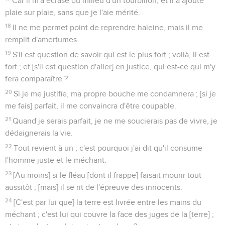
Car il m'a écrasé du milieu d'un tourbillon, et il a ajouté
plaie sur plaie, sans que je l'aie mérité.
18
Il ne me permet point de reprendre haleine, mais il me
remplit d'amertumes.
19
S'il est question de savoir qui est le plus fort ; voilà, il est
fort ; et [s'il est question d'aller] en justice, qui est-ce qui m'y
fera comparaître ?
20
Si je me justifie, ma propre bouche me condamnera ; [si je
me fais] parfait, il me convaincra d'être coupable.
21
Quand je serais parfait, je ne me soucierais pas de vivre, je
dédaignerais la vie.
22
Tout revient à un ; c'est pourquoi j'ai dit qu'il consume
l'homme juste et le méchant.
23
[Au moins] si le fléau [dont il frappe] faisait mourir tout
aussitôt ; [mais] il se rit de l'épreuve des innocents.
24
[C'est par lui que] la terre est livrée entre les mains du
méchant ; c'est lui qui couvre la face des juges de la [terre] ;