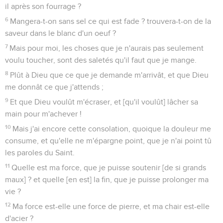
il après son fourrage ?
6
Mangera-t-on sans sel ce qui est fade ? trouvera-t-on de la
saveur dans le blanc d'un oeuf ?
7
Mais pour moi, les choses que je n'aurais pas seulement
voulu toucher, sont des saletés qu'il faut que je mange.
8
Plût à Dieu que ce que je demande m'arrivât, et que Dieu
me donnât ce que j'attends ;
9
Et que Dieu voulût m'écraser, et [qu'il voulût] lâcher sa
main pour m'achever !
10
Mais j'ai encore cette consolation, quoique la douleur me
consume, et qu'elle ne m'épargne point, que je n'ai point tû
les paroles du Saint.
11
Quelle est ma force, que je puisse soutenir [de si grands
maux] ? et quelle [en est] la fin, que je puisse prolonger ma
vie ?
12
Ma force est-elle une force de pierre, et ma chair est-elle
d'acier ?