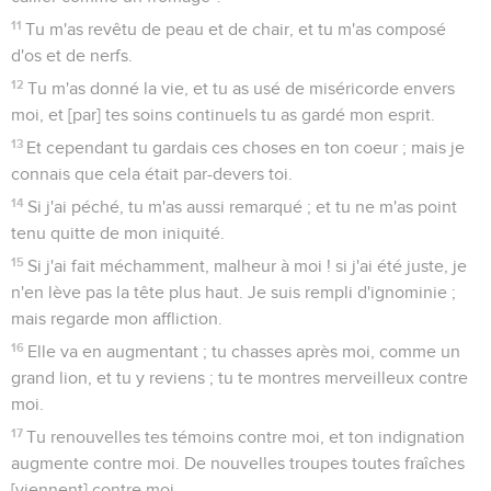
11
Tu m'as revêtu de peau et de chair, et tu m'as composé
d'os et de nerfs.
12
Tu m'as donné la vie, et tu as usé de miséricorde envers
moi, et [par] tes soins continuels tu as gardé mon esprit.
13
Et cependant tu gardais ces choses en ton coeur ; mais je
connais que cela était par-devers toi.
14
Si j'ai péché, tu m'as aussi remarqué ; et tu ne m'as point
tenu quitte de mon iniquité.
15
Si j'ai fait méchamment, malheur à moi ! si j'ai été juste, je
n'en lève pas la tête plus haut. Je suis rempli d'ignominie ;
mais regarde mon affliction.
16
Elle va en augmentant ; tu chasses après moi, comme un
grand lion, et tu y reviens ; tu te montres merveilleux contre
moi.
17
Tu renouvelles tes témoins contre moi, et ton indignation
augmente contre moi. De nouvelles troupes toutes fraîches
[viennent] contre moi.