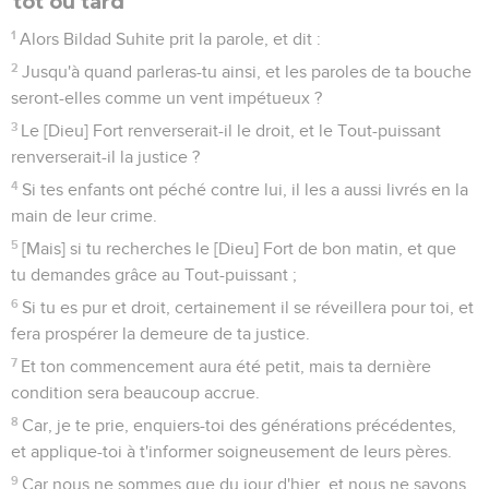
tôt ou tard
1
Alors Bildad Suhite prit la parole, et dit :
2
Jusqu'à quand parleras-tu ainsi, et les paroles de ta bouche
seront-elles comme un vent impétueux ?
3
Le [Dieu] Fort renverserait-il le droit, et le Tout-puissant
renverserait-il la justice ?
4
Si tes enfants ont péché contre lui, il les a aussi livrés en la
main de leur crime.
5
[Mais] si tu recherches le [Dieu] Fort de bon matin, et que
tu demandes grâce au Tout-puissant ;
6
Si tu es pur et droit, certainement il se réveillera pour toi, et
fera prospérer la demeure de ta justice.
7
Et ton commencement aura été petit, mais ta dernière
condition sera beaucoup accrue.
8
Car, je te prie, enquiers-toi des générations précédentes,
et applique-toi à t'informer soigneusement de leurs pères.
9
Car nous ne sommes que du jour d'hier, et nous ne savons