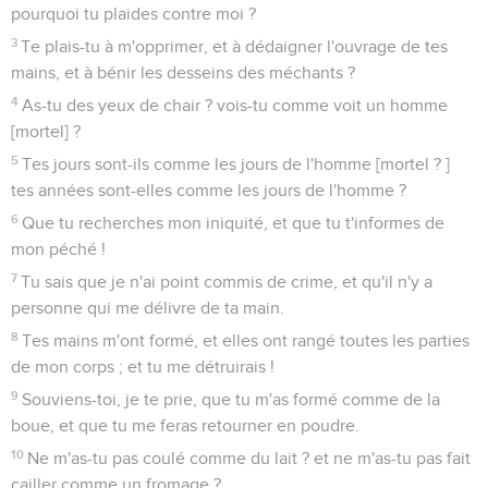
pourquoi tu plaides contre moi ?
3
Te plais-tu à m'opprimer, et à dédaigner l'ouvrage de tes
mains, et à bénir les desseins des méchants ?
4
As-tu des yeux de chair ? vois-tu comme voit un homme
[mortel] ?
5
Tes jours sont-ils comme les jours de l'homme [mortel ? ]
tes années sont-elles comme les jours de l'homme ?
6
Que tu recherches mon iniquité, et que tu t'informes de
mon péché !
7
Tu sais que je n'ai point commis de crime, et qu'il n'y a
personne qui me délivre de ta main.
8
Tes mains m'ont formé, et elles ont rangé toutes les parties
de mon corps ; et tu me détruirais !
9
Souviens-toi, je te prie, que tu m'as formé comme de la
boue, et que tu me feras retourner en poudre.
10
Ne m'as-tu pas coulé comme du lait ? et ne m'as-tu pas fait
cailler comme un fromage ?