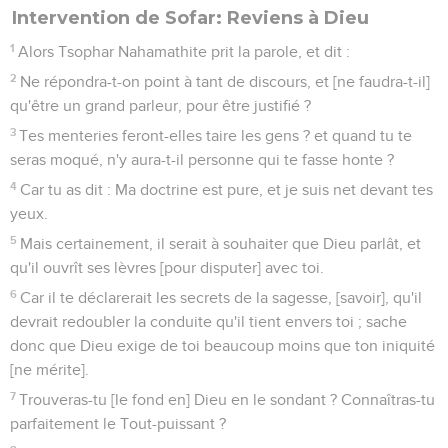
Intervention de Sofar: Reviens à Dieu
1
Alors Tsophar Nahamathite prit la parole, et dit :
2
Ne répondra-t-on point à tant de discours, et [ne faudra-t-il]
qu'être un grand parleur, pour être justifié ?
3
Tes menteries feront-elles taire les gens ? et quand tu te
seras moqué, n'y aura-t-il personne qui te fasse honte ?
4
Car tu as dit : Ma doctrine est pure, et je suis net devant tes
yeux.
5
Mais certainement, il serait à souhaiter que Dieu parlât, et
qu'il ouvrît ses lèvres [pour disputer] avec toi.
6
Car il te déclarerait les secrets de la sagesse, [savoir], qu'il
devrait redoubler la conduite qu'il tient envers toi ; sache
donc que Dieu exige de toi beaucoup moins que ton iniquité
[ne mérite].
7
Trouveras-tu [le fond en] Dieu en le sondant ? Connaîtras-tu
parfaitement le Tout-puissant ?