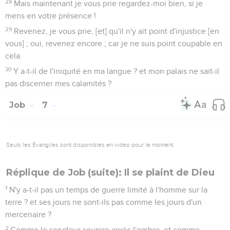
28
Mais maintenant je vous prie regardez-moi bien, si je
mens en votre présence !
29
Revenez, je vous prie, [et] qu'il n'y ait point d'injustice [en
vous] ; oui, revenez encore ; car je ne suis point coupable en
cela.
30
Y a-t-il de l'iniquité en ma langue ? et mon palais ne sait-il
pas discerner mes calamités ?
Job
7
Seuls les Évangiles sont disponibles en vidéo pour le moment.
Réplique de Job (suite): Il se plaint de Dieu
1
N'y a-t-il pas un temps de guerre limité à l'homme sur la
terre ? et ses jours ne sont-ils pas comme les jours d'un
mercenaire ?
2
Comme le serviteur soupire après l'ombre, et comme