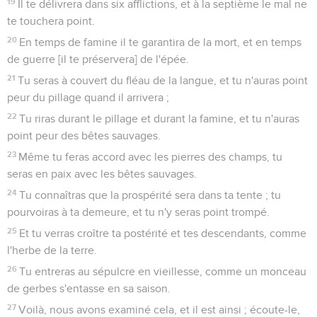
19
Il te délivrera dans six afflictions, et à la septième le mal ne
te touchera point.
20
En temps de famine il te garantira de la mort, et en temps
de guerre [il te préservera] de l'épée.
21
Tu seras à couvert du fléau de la langue, et tu n'auras point
peur du pillage quand il arrivera ;
22
Tu riras durant le pillage et durant la famine, et tu n'auras
point peur des bêtes sauvages.
23
Même tu feras accord avec les pierres des champs, tu
seras en paix avec les bêtes sauvages.
24
Tu connaîtras que la prospérité sera dans ta tente ; tu
pourvoiras à ta demeure, et tu n'y seras point trompé.
25
Et tu verras croître ta postérité et tes descendants, comme
l'herbe de la terre.
26
Tu entreras au sépulcre en vieillesse, comme un monceau
de gerbes s'entasse en sa saison.
27
Voilà, nous avons examiné cela, et il est ainsi ; écoute-le,