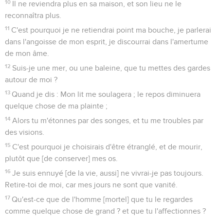
10
Il ne reviendra plus en sa maison, et son lieu ne le
reconnaîtra plus.
11
C'est pourquoi je ne retiendrai point ma bouche, je parlerai
dans l'angoisse de mon esprit, je discourrai dans l'amertume
de mon âme.
12
Suis-je une mer, ou une baleine, que tu mettes des gardes
autour de moi ?
13
Quand je dis : Mon lit me soulagera ; le repos diminuera
quelque chose de ma plainte ;
14
Alors tu m'étonnes par des songes, et tu me troubles par
des visions.
15
C'est pourquoi je choisirais d'être étranglé, et de mourir,
plutôt que [de conserver] mes os.
16
Je suis ennuyé [de la vie, aussi] ne vivrai-je pas toujours.
Retire-toi de moi, car mes jours ne sont que vanité.
17
Qu'est-ce que de l'homme [mortel] que tu le regardes
comme quelque chose de grand ? et que tu l'affectionnes ?