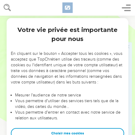
petits enfants qui n'ont point vu la lumière !
17
Là les méchants ne tourmentent plus [personne], et là
Martin
demeurent en repos ceux qui ont perdu leur force.
Votre vie privée est importante
18
Job
3
Pareillement ceux qui avaient été dans les liens, jouissent
pour nous
[là] du repos, et n'entendent plus la voix de l'exacteur.
19
Le petit et le grand sont là ; [et là] l'esclave n'est plus sujet
En cliquant sur le bouton « Accepter tous les cookies », vous
à son seigneur.
acceptez que TopChrétien utilise des traceurs (comme des
20
Pourquoi la lumière est-elle donnée au misérable, et la vie
cookies ou l'identifiant unique de votre compte utilisateur) et
traite vos données à caractère personnel (comme vos
à ceux qui ont le coeur dans l'amertume ;
données de navigation et les informations renseignées dans
21
Qui attendent la mort, et elle ne vient point, et qui la
votre compte utilisateur) dans les buts suivants :
recherchent plus que les trésors ;
Mesurer l'audience de notre service
22
Qui seraient ravis de joie [et] seraient dans l'allégresse,
Vous permettre d'utiliser des services tiers tels que de la
s'ils avaient trouvé le sépulcre ?
vidéo, des cartes du monde…
23
Vous permettre d'entrer en contact avec notre service de
[Pourquoi, dis-je, la lumière est-elle donnée] à l'homme à
relation aux utilisateurs.
qui le chemin est caché, et que Dieu a enfermé de tous
côtés ?
Choisir mes cookies
24