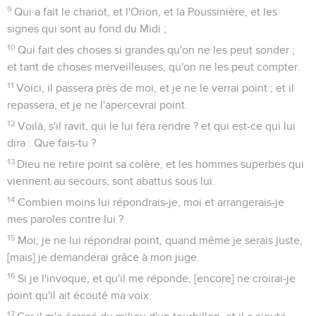
9
Qui a fait le chariot, et l'Orion, et la Poussinière, et les
signes qui sont au fond du Midi ;
10
Qui fait des choses si grandes qu'on ne les peut sonder ;
et tant de choses merveilleuses, qu'on ne les peut compter.
11
Voici, il passera près de moi, et je ne le verrai point ; et il
repassera, et je ne l'apercevrai point.
12
Voilà, s'il ravit, qui le lui fera rendre ? et qui est-ce qui lui
dira : Que fais-tu ?
13
Dieu ne retire point sa colère, et les hommes superbes qui
viennent au secours, sont abattus sous lui.
14
Combien moins lui répondrais-je, moi et arrangerais-je
mes paroles contre lui ?
15
Moi, je ne lui répondrai point, quand même je serais juste,
[mais] je demanderai grâce à mon juge.
16
Si je l'invoque, et qu'il me réponde, [encore] ne croirai-je
point qu'il ait écouté ma voix.
17