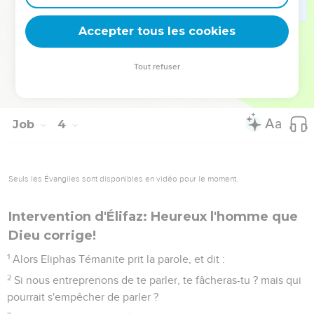
Car avant que je mange, mon soupir vient, et mes
rugissements coulent comme des eaux.
Accepter tous les cookies
25
Parce que ce que je craignais le plus, m'est arrivé, et ce
que j'appréhendais, m'est survenu.
Tout refuser
26
Je n'ai point eu de paix, je n'ai point eu de repos, ni de
calme, depuis que ce trouble m'est arrivé.
Job
4
Seuls les Évangiles sont disponibles en vidéo pour le moment.
Intervention d'Élifaz: Heureux l'homme que
Dieu corrige!
1
Alors Eliphas Témanite prit la parole, et dit :
2
Si nous entreprenons de te parler, te fâcheras-tu ? mais qui
pourrait s'empêcher de parler ?