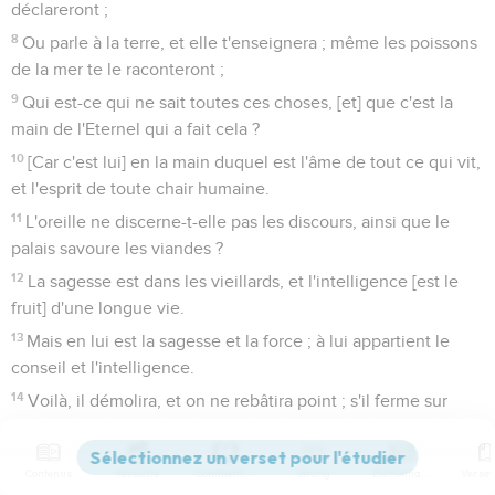
déclareront ;
8
Ou parle à la terre, et elle t'enseignera ; même les poissons
de la mer te le raconteront ;
9
Qui est-ce qui ne sait toutes ces choses, [et] que c'est la
main de l'Eternel qui a fait cela ?
10
[Car c'est lui] en la main duquel est l'âme de tout ce qui vit,
et l'esprit de toute chair humaine.
11
L'oreille ne discerne-t-elle pas les discours, ainsi que le
palais savoure les viandes ?
12
La sagesse est dans les vieillards, et l'intelligence [est le
fruit] d'une longue vie.
13
Mais en lui est la sagesse et la force ; à lui appartient le
conseil et l'intelligence.
14
Voilà, il démolira, et on ne rebâtira point ; s'il ferme sur
quelqu'un, on n'ouvrira point.
15
Voilà, il retiendra les eaux, et tout deviendra sec ; il les
Contenus
Versions
Commentaires
Strong
Dictionnaire
lâchera, et elles renverseront la terre.