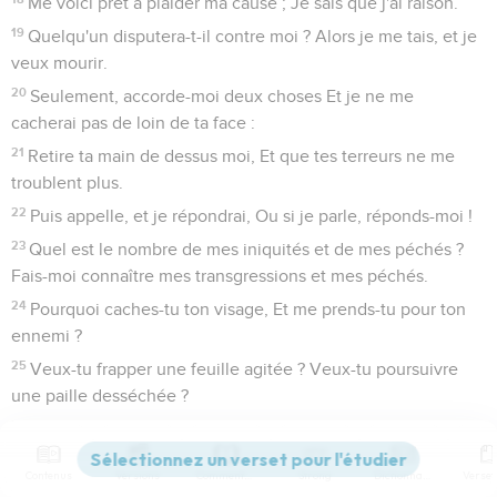
Me voici prêt à plaider ma cause ; Je sais que j'ai raison.
19
Quelqu'un disputera-t-il contre moi ? Alors je me tais, et je
veux mourir.
20
Seulement, accorde-moi deux choses Et je ne me
cacherai pas de loin de ta face :
21
Retire ta main de dessus moi, Et que tes terreurs ne me
troublent plus.
22
Puis appelle, et je répondrai, Ou si je parle, réponds-moi !
23
Quel est le nombre de mes iniquités et de mes péchés ?
Fais-moi connaître mes transgressions et mes péchés.
24
Pourquoi caches-tu ton visage, Et me prends-tu pour ton
ennemi ?
25
Veux-tu frapper une feuille agitée ? Veux-tu poursuivre
une paille desséchée ?
26
Pourquoi m'infliger d'amères souffrances, Me punir pour
des fautes de jeunesse ?
Contenus
Versions
Commentaires
Strong
Dictionnaire
27
Pourquoi mettre mes pieds dans les ceps, Surveiller tous