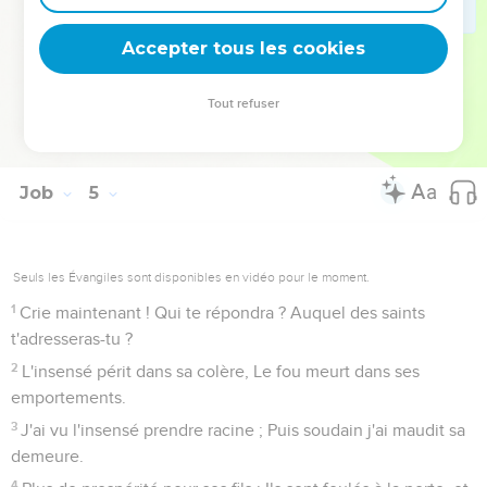
Qui tirent leur origine de la poussière, Et qui peuvent être
écrasés comme un vermisseau !
Accepter tous les cookies
20
Du matin au soir ils sont brisés, Ils périssent pour toujours,
et nul n'y prend garde ;
Tout refuser
21
Le fil de leur vie est coupé, Ils meurent, et ils n'ont pas
acquis la sagesse.
Job
5
Seuls les Évangiles sont disponibles en vidéo pour le moment.
1
Crie maintenant ! Qui te répondra ? Auquel des saints
t'adresseras-tu ?
2
L'insensé périt dans sa colère, Le fou meurt dans ses
emportements.
3
J'ai vu l'insensé prendre racine ; Puis soudain j'ai maudit sa
demeure.
4