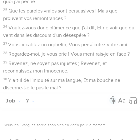
quoi j'ai péché.
25
Que les paroles vraies sont persuasives ! Mais que
prouvent vos remontrances ?
26
Voulez-vous donc blâmer ce que j'ai dit, Et ne voir que du
vent dans les discours d'un désespéré ?
27
Vous accablez un orphelin, Vous persécutez votre ami.
28
Regardez-moi, je vous prie ! Vous mentirais-je en face ?
29
Revenez, ne soyez pas injustes ; Revenez, et
reconnaissez mon innocence.
30
Y a-t-il de l'iniquité sur ma langue, Et ma bouche ne
discerne-t-elle pas le mal ?
Job
7
Seuls les Évangiles sont disponibles en vidéo pour le moment.