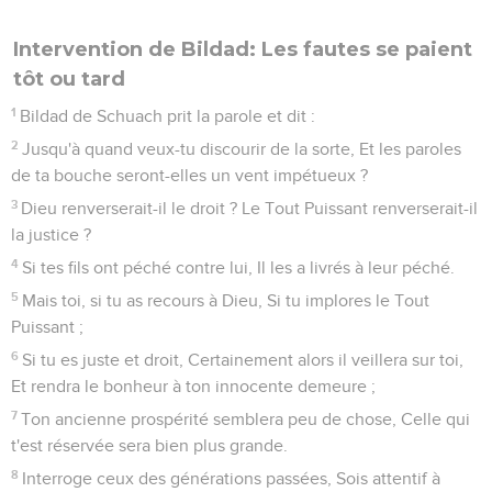
Intervention de Bildad: Les fautes se paient
tôt ou tard
1
Bildad de Schuach prit la parole et dit :
2
Jusqu'à quand veux-tu discourir de la sorte, Et les paroles
de ta bouche seront-elles un vent impétueux ?
3
Dieu renverserait-il le droit ? Le Tout Puissant renverserait-il
la justice ?
4
Si tes fils ont péché contre lui, Il les a livrés à leur péché.
5
Mais toi, si tu as recours à Dieu, Si tu implores le Tout
Puissant ;
6
Si tu es juste et droit, Certainement alors il veillera sur toi,
Et rendra le bonheur à ton innocente demeure ;
7
Ton ancienne prospérité semblera peu de chose, Celle qui
t'est réservée sera bien plus grande.
8
Interroge ceux des générations passées, Sois attentif à