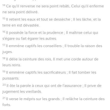
14
Ce qu'il renverse ne sera point rebâti, Celui qu'il enferme
ne sera point délivré.
15
Il retient les eaux et tout se dessèche ; Il les lâche, et la
terre en est dévastée.
16
Il possède la force et la prudence ; Il maîtrise celui qui
s'égare ou fait égarer les autres.
17
Il emmène captifs les conseillers ; Il trouble la raison des
juges.
18
Il délie la ceinture des rois, Il met une corde autour de
leurs reins.
19
Il emmène captifs les sacrificateurs ; Il fait tomber les
puissants.
20
Il ôte la parole à ceux qui ont de l'assurance ; Il prive de
jugement les vieillards.
21
Il verse le mépris sur les grands ; Il relâche la ceinture des
forts.