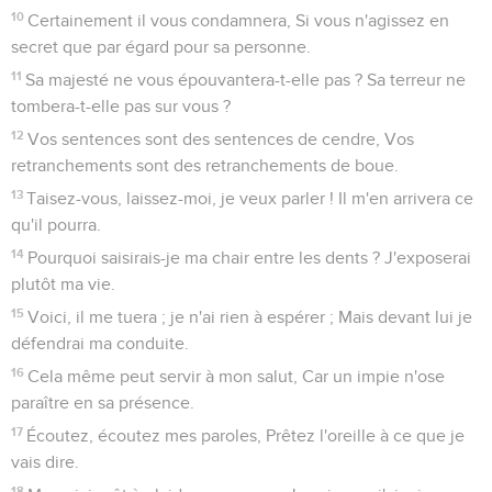
10
Certainement il vous condamnera, Si vous n'agissez en
secret que par égard pour sa personne.
11
Sa majesté ne vous épouvantera-t-elle pas ? Sa terreur ne
tombera-t-elle pas sur vous ?
12
Vos sentences sont des sentences de cendre, Vos
retranchements sont des retranchements de boue.
13
Taisez-vous, laissez-moi, je veux parler ! Il m'en arrivera ce
qu'il pourra.
14
Pourquoi saisirais-je ma chair entre les dents ? J'exposerai
plutôt ma vie.
15
Voici, il me tuera ; je n'ai rien à espérer ; Mais devant lui je
défendrai ma conduite.
16
Cela même peut servir à mon salut, Car un impie n'ose
paraître en sa présence.
17
Écoutez, écoutez mes paroles, Prêtez l'oreille à ce que je
vais dire.
18