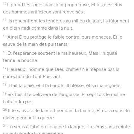
13
Il prend les sages dans leur propre ruse, Et les desseins
des hommes artificieux sont renversés :
14
Ils rencontrent les ténèbres au milieu du jour, Ils tâtonnent
en plein midi comme dans la nuit.
15
Ainsi Dieu protège le faible contre leurs menaces, Et le
sauve de la main des puissants ;
16
Et l'espérance soutient le malheureux, Mais l'iniquité
ferme la bouche.
17
Heureux l'homme que Dieu châtie ! Ne méprise pas la
correction du Tout Puissant.
18
Il fait la plaie, et il la bande ; Il blesse, et sa main guérit.
19
Six fois il te délivrera de l'angoisse, Et sept fois le mal ne
t'atteindra pas.
20
Il te sauvera de la mort pendant la famine, Et des coups du
glaive pendant la guerre.
21
Tu seras à l'abri du fléau de la langue, Tu seras sans crainte
quand viendra la dévastation.