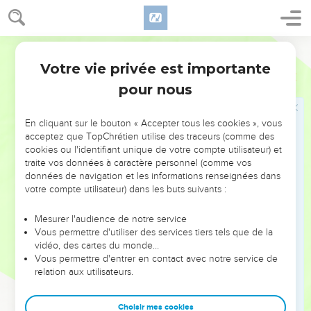
dispersent.
12
Une parole est arrivée furtivement jusqu'à moi, Et mon
Segond 1910
oreille en a recueilli les sons légers.
Votre vie privée est importante
13
Job
4
Au moment où les visions de la nuit agitent la pensée,
pour nous
Quand les hommes sont livrés à un profond sommeil,
14
Je fus saisi de frayeur et d'épouvante, Et tous mes os
En cliquant sur le bouton « Accepter tous les cookies », vous
tremblèrent.
acceptez que TopChrétien utilise des traceurs (comme des
15
Un esprit passa près de moi... Tous mes cheveux se
cookies ou l'identifiant unique de votre compte utilisateur) et
traite vos données à caractère personnel (comme vos
hérissèrent...
données de navigation et les informations renseignées dans
16
Une figure d'un aspect inconnu était devant mes yeux, Et
votre compte utilisateur) dans les buts suivants :
j'entendis une voix qui murmurait doucement :
Mesurer l'audience de notre service
17
L'homme serait-il juste devant Dieu ? Serait-il pur devant
Vous permettre d'utiliser des services tiers tels que de la
celui qui l'a fait ?
vidéo, des cartes du monde…
18
Vous permettre d'entrer en contact avec notre service de
Si Dieu n'a pas confiance en ses serviteurs, S'il trouve de la
relation aux utilisateurs.
folie chez ses anges,
19
Combien plus chez ceux qui habitent des maisons d'argile,
Choisir mes cookies