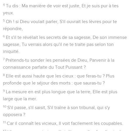
4
Tu dis : Ma manière de voir est juste, Et je suis pur à tes
yeux.
5
Oh ! si Dieu voulait parler, S'il ouvrait les lèvres pour te
répondre,
6
Et s'il te révélait les secrets de sa sagesse, De son immense
sagesse, Tu verrais alors qu'il ne te traite pas selon ton
iniquité.
7
Prétends-tu sonder les pensées de Dieu, Parvenir à la
connaissance parfaite du Tout Puissant ?
8
Elle est aussi haute que les cieux : que feras-tu ? Plus
profonde que le séjour des morts : que sauras-tu ?
9
La mesure en est plus longue que la terre, Elle est plus
large que la mer.
10
S'il passe, s'il saisit, S'il traîne à son tribunal, qui s'y
opposera ?
11
Car il connaît les vicieux, Il voit facilement les coupables.
12