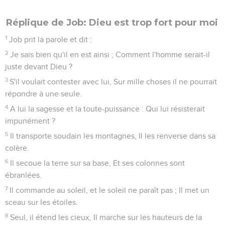
Réplique de Job: Dieu est trop fort pour moi
1
Job prit la parole et dit :
2
Je sais bien qu'il en est ainsi ; Comment l'homme serait-il
juste devant Dieu ?
3
S'il voulait contester avec lui, Sur mille choses il ne pourrait
répondre à une seule.
4
A lui la sagesse et la toute-puissance : Qui lui résisterait
impunément ?
5
Il transporte soudain les montagnes, Il les renverse dans sa
colère.
6
Il secoue la terre sur sa base, Et ses colonnes sont
ébranlées.
7
Il commande au soleil, et le soleil ne paraît pas ; Il met un
sceau sur les étoiles.
8
Seul, il étend les cieux, Il marche sur les hauteurs de la