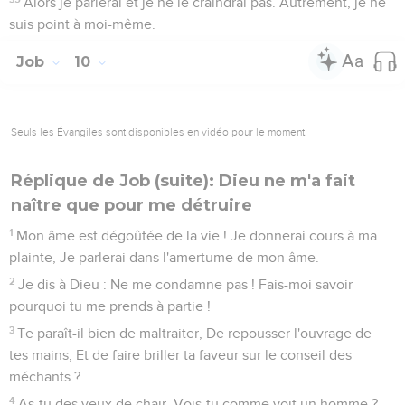
Alors je parlerai et je ne le craindrai pas. Autrement, je ne
suis point à moi-même.
Job
10
Seuls les Évangiles sont disponibles en vidéo pour le moment.
Réplique de Job (suite): Dieu ne m'a fait
naître que pour me détruire
1
Mon âme est dégoûtée de la vie ! Je donnerai cours à ma
plainte, Je parlerai dans l'amertume de mon âme.
2
Je dis à Dieu : Ne me condamne pas ! Fais-moi savoir
pourquoi tu me prends à partie !
3
Te paraît-il bien de maltraiter, De repousser l'ouvrage de
tes mains, Et de faire briller ta faveur sur le conseil des
méchants ?
4
As-tu des yeux de chair, Vois-tu comme voit un homme ?