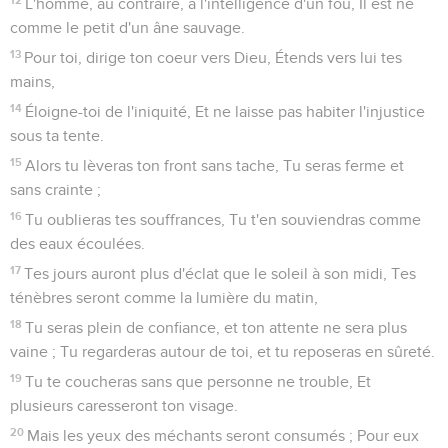
L'homme, au contraire, a l'intelligence d'un fou, Il est né
comme le petit d'un âne sauvage.
13
Pour toi, dirige ton coeur vers Dieu, Étends vers lui tes
mains,
14
Éloigne-toi de l'iniquité, Et ne laisse pas habiter l'injustice
sous ta tente.
15
Alors tu lèveras ton front sans tache, Tu seras ferme et
sans crainte ;
16
Tu oublieras tes souffrances, Tu t'en souviendras comme
des eaux écoulées.
17
Tes jours auront plus d'éclat que le soleil à son midi, Tes
ténèbres seront comme la lumière du matin,
18
Tu seras plein de confiance, et ton attente ne sera plus
vaine ; Tu regarderas autour de toi, et tu reposeras en sûreté.
19
Tu te coucheras sans que personne ne trouble, Et
plusieurs caresseront ton visage.
20
Mais les yeux des méchants seront consumés ; Pour eux