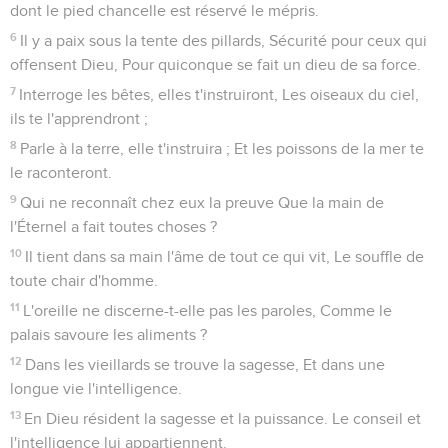
dont le pied chancelle est réservé le mépris.
6
Il y a paix sous la tente des pillards, Sécurité pour ceux qui
offensent Dieu, Pour quiconque se fait un dieu de sa force.
7
Interroge les bêtes, elles t'instruiront, Les oiseaux du ciel,
ils te l'apprendront ;
8
Parle à la terre, elle t'instruira ; Et les poissons de la mer te
le raconteront.
9
Qui ne reconnaît chez eux la preuve Que la main de
l'Éternel a fait toutes choses ?
10
Il tient dans sa main l'âme de tout ce qui vit, Le souffle de
toute chair d'homme.
11
L'oreille ne discerne-t-elle pas les paroles, Comme le
palais savoure les aliments ?
12
Dans les vieillards se trouve la sagesse, Et dans une
longue vie l'intelligence.
13
En Dieu résident la sagesse et la puissance. Le conseil et
l'intelligence lui appartiennent.