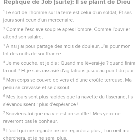
Réplique de Job (suite): Il se plaint de Dieu
1
Le sort de l'homme sur la terre est celui d'un soldat, Et ses
jours sont ceux d'un mercenaire.
2
Comme l'esclave soupire après l'ombre, Comme l'ouvrier
attend son salaire,
3
Ainsi j'ai pour partage des mois de douleur, J'ai pour mon
lot des nuits de souffrance.
4
Je me couche, et je dis : Quand me lèverai-je ? quand finira
la nuit ? Et je suis rassasié d'agitations jusqu'au point du jour.
5
Mon corps se couvre de vers et d'une croûte terreuse, Ma
peau se crevasse et se dissout.
6
Mes jours sont plus rapides que la navette du tisserand, Ils
s'évanouissent : plus d'espérance !
7
Souviens-toi que ma vie est un souffle ! Mes yeux ne
reverront pas le bonheur.
8
L'oeil qui me regarde ne me regardera plus ; Ton oeil me
cherchera, et je ne serai plus.