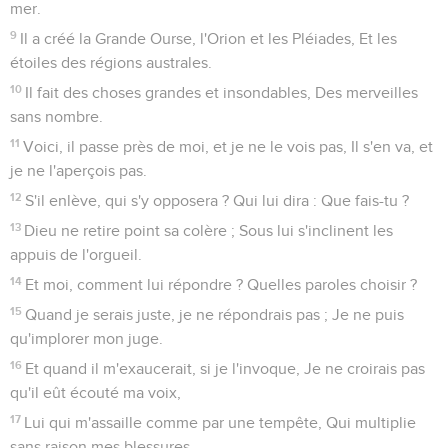
mer.
9
Il a créé la Grande Ourse, l'Orion et les Pléiades, Et les
étoiles des régions australes.
10
Il fait des choses grandes et insondables, Des merveilles
sans nombre.
11
Voici, il passe près de moi, et je ne le vois pas, Il s'en va, et
je ne l'aperçois pas.
12
S'il enlève, qui s'y opposera ? Qui lui dira : Que fais-tu ?
13
Dieu ne retire point sa colère ; Sous lui s'inclinent les
appuis de l'orgueil.
14
Et moi, comment lui répondre ? Quelles paroles choisir ?
15
Quand je serais juste, je ne répondrais pas ; Je ne puis
qu'implorer mon juge.
16
Et quand il m'exaucerait, si je l'invoque, Je ne croirais pas
qu'il eût écouté ma voix,
17
Lui qui m'assaille comme par une tempête, Qui multiplie
sans raison mes blessures,