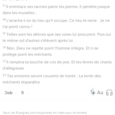
17
Il entrelace ses racines parmi les pierres, Il pénètre jusque
dans les murailles ;
18
L'arrache-t-on du lieu qu'il occupe, Ce lieu le renie : Je ne
t'ai point connu !
19
Telles sont les délices que ses voies lui procurent. Puis sur
le même sol d'autres s'élèvent après lui.
20
Non, Dieu ne rejette point l'homme intègre, Et il ne
protège point les méchants.
21
Il remplira ta bouche de cris de joie, Et tes lèvres de chants
d'allégresse.
22
Tes ennemis seront couverts de honte ; La tente des
méchants disparaîtra.
Job
9
Seuls les Évangiles sont disponibles en vidéo pour le moment.