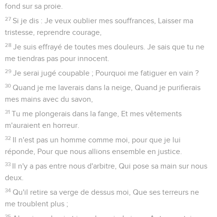
fond sur sa proie.
27
Si je dis : Je veux oublier mes souffrances, Laisser ma
tristesse, reprendre courage,
28
Je suis effrayé de toutes mes douleurs. Je sais que tu ne
me tiendras pas pour innocent.
29
Je serai jugé coupable ; Pourquoi me fatiguer en vain ?
30
Quand je me laverais dans la neige, Quand je purifierais
mes mains avec du savon,
31
Tu me plongerais dans la fange, Et mes vêtements
m'auraient en horreur.
32
Il n'est pas un homme comme moi, pour que je lui
réponde, Pour que nous allions ensemble en justice.
33
Il n'y a pas entre nous d'arbitre, Qui pose sa main sur nous
deux.
34
Qu'il retire sa verge de dessus moi, Que ses terreurs ne
me troublent plus ;
35