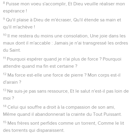
8
Puisse mon voeu s'accomplir, Et Dieu veuille réaliser mon
espérance !
9
Qu'il plaise à Dieu de m'écraser, Qu'il étende sa main et
qu'il m'achève !
10
Il me restera du moins une consolation, Une joie dans les
maux dont il m'accable : Jamais je n'ai transgressé les ordres
du Saint.
11
Pourquoi espérer quand je n'ai plus de force ? Pourquoi
attendre quand ma fin est certaine ?
12
Ma force est-elle une force de pierre ? Mon corps est-il
d'airain ?
13
Ne suis-je pas sans ressource, Et le salut n'est-il pas loin de
moi ?
14
Celui qui souffre a droit à la compassion de son ami,
Même quand il abandonnerait la crainte du Tout Puissant.
15
Mes frères sont perfides comme un torrent, Comme le lit
des torrents qui disparaissent.