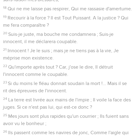
18
Qui ne me laisse pas respirer, Qui me rassasie d'amertume.
19
Recourir à la force ? Il est Tout Puissant. A la justice ? Qui
me fera comparaître ?
20
Suis-je juste, ma bouche me condamnera ; Suis-je
innocent, il me déclarera coupable.
21
Innocent ! Je le suis ; mais je ne tiens pas à la vie, Je
méprise mon existence.
22
Qu'importe après tout ? Car, j'ose le dire, Il détruit
l'innocent comme le coupable.
23
Si du moins le fléau donnait soudain la mort !... Mais il se
rit des épreuves de l'innocent.
24
La terre est livrée aux mains de l'impie ; Il voile la face des
juges. Si ce n'est pas lui, qui est-ce donc ?
25
Mes jours sont plus rapides qu'un courrier ; Ils fuient sans
avoir vu le bonheur ;
26
Ils passent comme les navires de jonc, Comme l'aigle qui