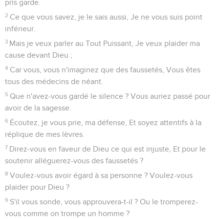
pris garde.
2
Ce que vous savez, je le sais aussi, Je ne vous suis point
inférieur.
3
Mais je veux parler au Tout Puissant, Je veux plaider ma
cause devant Dieu ;
4
Car vous, vous n'imaginez que des faussetés, Vous êtes
tous des médecins de néant.
5
Que n'avez-vous gardé le silence ? Vous auriez passé pour
avoir de la sagesse.
6
Écoutez, je vous prie, ma défense, Et soyez attentifs à la
réplique de mes lèvres.
7
Direz-vous en faveur de Dieu ce qui est injuste, Et pour le
soutenir alléguerez-vous des faussetés ?
8
Voulez-vous avoir égard à sa personne ? Voulez-vous
plaider pour Dieu ?
9
S'il vous sonde, vous approuvera-t-il ? Ou le tromperez-
vous comme on trompe un homme ?