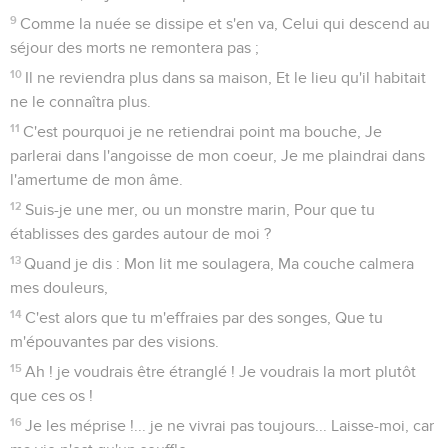
9
Comme la nuée se dissipe et s'en va, Celui qui descend au
séjour des morts ne remontera pas ;
10
Il ne reviendra plus dans sa maison, Et le lieu qu'il habitait
ne le connaîtra plus.
11
C'est pourquoi je ne retiendrai point ma bouche, Je
parlerai dans l'angoisse de mon coeur, Je me plaindrai dans
l'amertume de mon âme.
12
Suis-je une mer, ou un monstre marin, Pour que tu
établisses des gardes autour de moi ?
13
Quand je dis : Mon lit me soulagera, Ma couche calmera
mes douleurs,
14
C'est alors que tu m'effraies par des songes, Que tu
m'épouvantes par des visions.
15
Ah ! je voudrais être étranglé ! Je voudrais la mort plutôt
que ces os !
16
Je les méprise !... je ne vivrai pas toujours... Laisse-moi, car