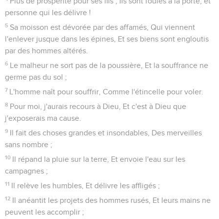
Plus de prospérité pour ses fils ; Ils sont foulés à la porte, et
personne qui les délivre !
5
Sa moisson est dévorée par des affamés, Qui viennent
l'enlever jusque dans les épines, Et ses biens sont engloutis
par des hommes altérés.
6
Le malheur ne sort pas de la poussière, Et la souffrance ne
germe pas du sol ;
7
L'homme naît pour souffrir, Comme l'étincelle pour voler.
8
Pour moi, j'aurais recours à Dieu, Et c'est à Dieu que
j'exposerais ma cause.
9
Il fait des choses grandes et insondables, Des merveilles
sans nombre ;
10
Il répand la pluie sur la terre, Et envoie l'eau sur les
campagnes ;
11
Il relève les humbles, Et délivre les affligés ;
12
Il anéantit les projets des hommes rusés, Et leurs mains ne
peuvent les accomplir ;