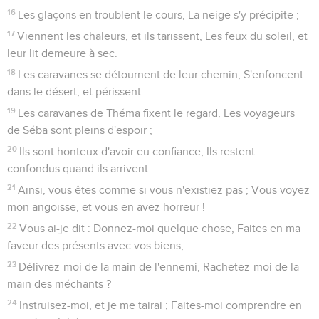
16
Les glaçons en troublent le cours, La neige s'y précipite ;
17
Viennent les chaleurs, et ils tarissent, Les feux du soleil, et
leur lit demeure à sec.
18
Les caravanes se détournent de leur chemin, S'enfoncent
dans le désert, et périssent.
19
Les caravanes de Théma fixent le regard, Les voyageurs
de Séba sont pleins d'espoir ;
20
Ils sont honteux d'avoir eu confiance, Ils restent
confondus quand ils arrivent.
21
Ainsi, vous êtes comme si vous n'existiez pas ; Vous voyez
mon angoisse, et vous en avez horreur !
22
Vous ai-je dit : Donnez-moi quelque chose, Faites en ma
faveur des présents avec vos biens,
23
Délivrez-moi de la main de l'ennemi, Rachetez-moi de la
main des méchants ?
24
Instruisez-moi, et je me tairai ; Faites-moi comprendre en