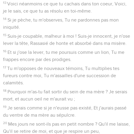
13
Voici néanmoins ce que tu cachais dans ton coeur, Voici,
je le sais, ce que tu as résolu en toi-même.
14
Si je pèche, tu m'observes, Tu ne pardonnes pas mon
iniquité.
15
Suis-je coupable, malheur à moi ! Suis-je innocent, je n'ose
lever la tête, Rassasié de honte et absorbé dans ma misère.
16
Et si j'ose la lever, tu me poursuis comme un lion, Tu me
frappes encore par des prodiges.
17
Tu m'opposes de nouveaux témoins, Tu multiplies tes
fureurs contre moi, Tu m'assailles d'une succession de
calamités.
18
Pourquoi m'as-tu fait sortir du sein de ma mère ? Je serais
mort, et aucun oeil ne m'aurait vu ;
19
Je serais comme si je n'eusse pas existé, Et j'aurais passé
du ventre de ma mère au sépulcre.
20
Mes jours ne sont-ils pas en petit nombre ? Qu'il me laisse,
Qu'il se retire de moi, et que je respire un peu,