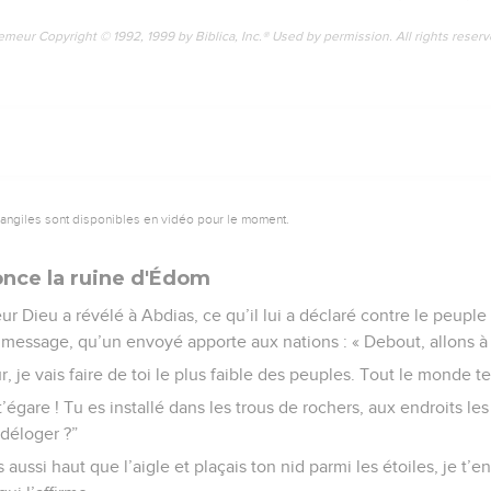
emeur Copyright © 1992, 1999 by Biblica, Inc.® Used by permission. All rights reser
vangiles sont disponibles en vidéo pour le moment.
nce la ruine d'Édom
ur Dieu a révélé à Abdias, ce qu’il lui a déclaré contre le peupl
 message, qu’un envoyé apporte aux nations : « Debout, allons à 
r, je vais faire de toi le plus faible des peuples. Tout le monde t
égare ! Tu es installé dans les trous de rochers, aux endroits les 
 déloger ?”
aussi haut que l’aigle et plaçais ton nid parmi les étoiles, je t’e