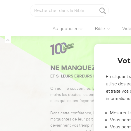
surface du sol. Mais il
9
Pour l’instant, je don
crible sans qu’une pier
10
La mort violente atte
Au quotidien
Bible
Vid
provoqueras pas le mal
Après la catastr
Amos
9
11
« Une hutte effondrée :
Vot
brèches, je redresserai 
12
Alors le peuple d’Isr
En cliquant 
m’ont appartenu. C’est mo
utilise des 
13
« Le jour vient, dit e
et traite vo
les raisins peu après av
informations
seront inondées.
14
Je rétablirai mon peup
Mesurer l'
vignes, dont ils boiront 
Vous perme
15
Vous perme
Je replanterai mon peu