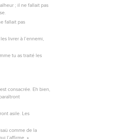
heur ; il ne fallait pas
se.
 fallait pas
les livrer à l’ennemi,
omme tu as traité les
’est consacrée. Eh bien,
sparaîtront
ont asile. Les
Ésaü comme de la
ui l’affirme. »