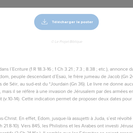
Télécharger le poster
© Le Projet Biblique
s l’Ecriture (1 R 18.3-16 ; 1 Ch 3.21 ; 7.3 ; 8.38 ; etc.), annonce
Edom, peuple descendant d’Esaü, le frère jumeau de Jacob (Gn 24.
ts de Séir, au sud-est du *Jourdain (Gn 36). Le livre ne donne a
 mais il se réfère à une invasion de Jérusalem par des armées e
it (v.10-14). Cette indication permet de proposer deux dates pour 
s-Christ. En effet, Edom, jusque-là assujetti à Juda, s’est révolt
 21.8-10). Vers 845, les Philistins et les Arabes ont investi Jérusa