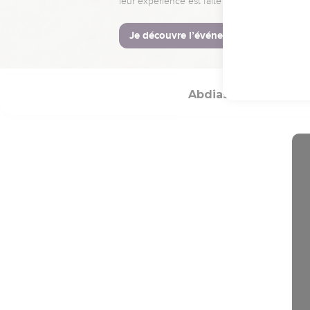
Voilà ce que j’annonce,
© Société biblique français
Abdias
Introduct