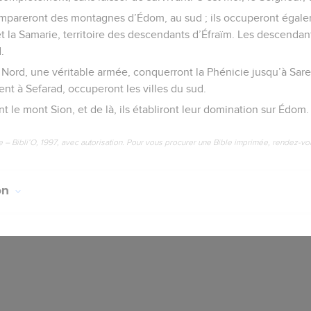
mpareront des montagnes d’Édom, au sud ; ils occuperont égale
 et la Samarie, territoire des descendants d’Éfraïm. Les descenda
.
u Nord, une véritable armée, conquerront la Phénicie jusqu’à Sare
ent à Sefarad, occuperont les villes du sud.
ont le mont Sion, et de là, ils établiront leur domination sur Édom.
e – Bibli’O, 1997, avec autorisation. Pour vous procurer une Bible imprimée, rendez-vo
on