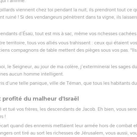
ui l’affirme.
pillards viennent chez toi pendant la nuit, ils prendront tout ce 
t ruiné ! Si des vendangeurs pénètrent dans ta vigne, ils laisse
cendants d’Ésaü, tout est mis à sac, même vos richesses cachées
e territoire, tous vos alliés vous trahissent : ceux qui étaient v
ciens compagnons de table mettent des pièges sous vos pas. “Ils
, moi, le Seigneur, au jour de ma colère, j’exterminerai les sages 
agnes aucun homme intelligent.
ris d’une telle panique, ville de Téman, que tous les habitants du
profité du malheur d'Israël
 et tué vos frères, les descendants de Jacob. Eh bien, vous ser
s !
’écart quand des ennemis mettaient leur armée hors de combat et
trangers ont tiré au sort les richesses de Jérusalem, vous aussi, 