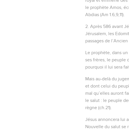
royal et emmené des ca
le prophète Amos, éc
Abdias (Am 1.6,9,11).
2. Après 586 avant Jé
Jérusalem, les Edomi
passages de l’Ancien T
Le prophète, dans un 
ses frères, le peuple 
pourquoi il lui sera fa
Mais au-delà du jugem
et dont celui du peupl
mal qu’elles auront fa
le salut : le peuple de
règne (ch.21).
Jésus annoncera lui au
Nouvelle du salut se 