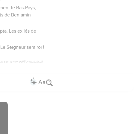
ment le Bas-Pays,
nts de Benjamin
pta. Les exilés de
 Le Seigneur sera roi !
us sur www.editionsbiblio.fr