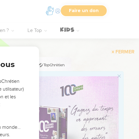
ob.
ons, comme on secoue un
Faire un don
 prophète : “Non, tu ne
ien ?
Le Top
n état, je réparerai ses
nous
s nations, ceux qui
opChrétien
utilisateur)
né, et où l’on foulera
n et les
et toutes les collines en
:
ront. Ils planteront des
 du monde…
eurs.
ue je leur aurai rendu.