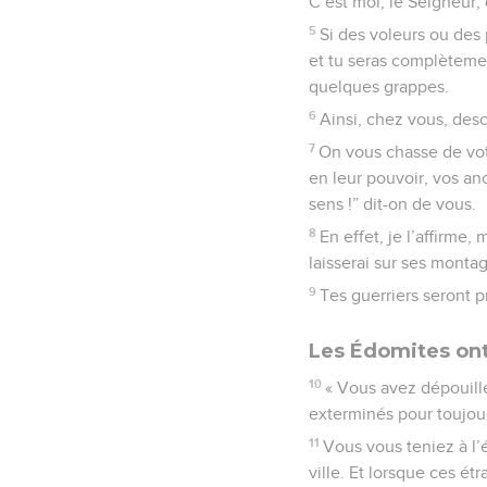
C’est moi, le Seigneur, q
5
Si des voleurs ou des 
et tu seras complètemen
quelques grappes.
6
Ainsi, chez vous, des
7
On vous chasse de votr
en leur pouvoir, vos an
sens !” dit-on de vous.
8
En effet, je l’affirme
laisserai sur ses mont
9
Tes guerriers seront p
Les Édomites ont 
10
« Vous avez dépouillé
exterminés pour toujour
11
Vous vous teniez à l
ville. Et lorsque ces é