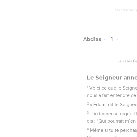
La Bible Du S
Abdias
1
Seuls les É
Le Seigneur anno
1
Voici ce que le Seigne
nous a fait entendre ce
2
« Édom, dit le Seigneu
3
Ton immense orgueil t’
dis : “Qui pourrait m’en
4
Même si tu te perchais 