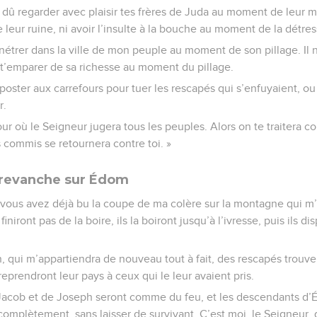
 dû regarder avec plaisir tes frères de Juda au moment de leur mal
 leur ruine, ni avoir l’insulte à la bouche au moment de la détres
nétrer dans la ville de mon peuple au moment de son pillage. Il ne
 t’emparer de sa richesse au moment du pillage.
poster aux carrefours pour tuer les rescapés qui s’enfuyaient, ou 
r.
jour où le Seigneur jugera tous les peuples. Alors on te traitera c
s commis se retournera contre toi. »
a revanche sur Édom
s, vous avez déjà bu la coupe de ma colère sur la montagne qui m
iniront pas de la boire, ils la boiront jusqu’à l’ivresse, puis ils di
n, qui m’appartiendra de nouveau tout à fait, des rescapés trouver
prendront leur pays à ceux qui le leur avaient pris.
Jacob et de Joseph seront comme du feu, et les descendants d’
t complètement, sans laisser de survivant. C’est moi, le Seigneur, q