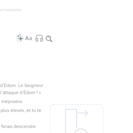
ved worldwide.
e d’Édom. Le Seigneur
l’attaque d’Édom ! »
e méprisera.
plus élevés, et tu te
n ferais descendre.