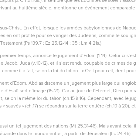
ptifs (2 Ch 21.16s.). Il semble que les Edomites se soient associ
rivant au huitième siècle, mentionne un événement comparable à
sus-Christ. En effet, lorsque les armées babyloniennes de Nabu
tes en ont profité pour se venger des Judéens, comme le souli
estament (Ps 139.7 ; Ez 25.12-14 ; 35 ; Lm 4.21s.).
premier temps, annonce le jugement d’Edom (1-14). Celui-ci s’es
de Jacob, Juda (v.10-12), et il s’est rendu coupable de crimes de g
it comme il a fait, selon la loi du talion : « Oeil pour œil, dent pour
ent d’Edom, Abdias discerne un jugement plus large qui englobe
e d’Esaü sert d’image (15-21). Car au jour de l’Eternel, Dieu punir
it, selon la même loi du talion (ch.15 à 16). Cependant, avec le j
s « sauvés » (ch.17) se répandra sur la terre entière (ch.19 à 20), e
ssi un tel jugement des nations (Mt 25.31-46). Mais avant cela, 
répande dans le monde entier, à partir de Jérusalem (Lc 24.46).