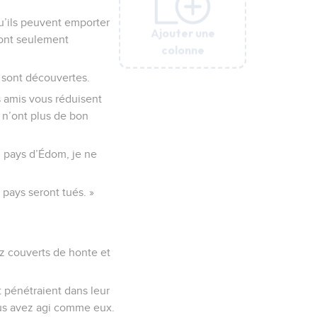
qu’ils peuvent emporter
Ajouter une
Ajouter une
Ajouter une
Ajouter une
Ajouter une
ront seulement
colonne
colonne
colonne
colonne
colonne
 sont découvertes.
os amis vous réduisent
 n’ont plus de bon
du pays d’Édom, je ne
 pays seront tués. »
ez couverts de honte et
 pénétraient dans leur
vous avez agi comme eux.