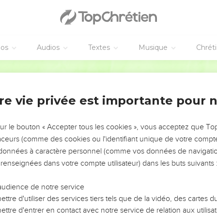
 n’est pas certain que je supprimerai aussi les descendants de Jac
ne l’ordre qu’on secoue la nation d’Israël parmi les autres nati
re tombe à terre.
indra tous les coupables de mon peuple, tous ceux qui disent au
éos
Audios
Textes
Musique
Chrét
heur dont tu nous menaces !” »
Français Courant
ophe
 c’est la cité de David. Un jour, dit le Seigneur, je la remettrai e
re vie privée est importante pour 
ses ruines. Je la reconstruirai comme elle était autrefois.
aël pourra reconquérir les anciens territoires d’Édom et des autre
sur le bouton « Accepter tous les cookies », vous acceptez que T
i, le Seigneur, qui le dis et qui le réaliserai. »
traceurs (comme des cookies ou l'identifiant unique de votre compte 
ncore le Seigneur, où l’on pourra labourer peu après avoir moisson
s données à caractère personnel (comme vos données de navigatio
oir semé le blé. Alors le vin nouveau ruissellera sur les coteaux, 
 renseignées dans votre compte utilisateur) dans les buts suivants 
le, Israël : ils reconstruiront les villes dévastées et les repeuple
audience de notre service
le vin. Ils cultiveront des jardins dont ils mangeront les produits.
ttre d'utiliser des services tiers tels que de la vidéo, des cartes
ttre d'entrer en contact avec notre service de relation aux utilisat
ple sur le sol qui est le sien. Ils ne seront plus chassés du sol q