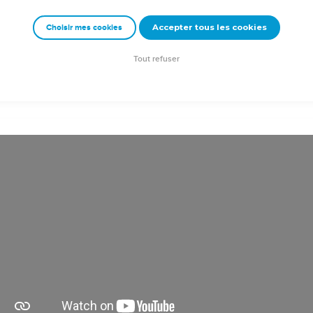
 moi, le Seigneur votre Dieu. »
Accepter tous les cookies
Choisir mes cookies
e – Bibli’O, 1997, avec autorisation. Pour vous procurer une Bible imprimée, rendez-vo
Tout refuser
ion