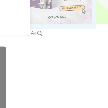
us sur www.editionsbiblio.fr