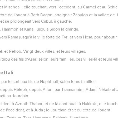
Mischeal ; elle touchait, vers l'occident, au Carmel et au Schic
 côté de l'orient à Beth Dagon, atteignait Zabulon et la vallée de
et se prolongeait vers Cabul, à gauche,
, Hammon et Kana, jusqu'à Sidon la grande.
vers Rama jusqu'à la ville forte de Tyr, et vers Hosa, pour aboutir 
et Rehob. Vingt-deux villes, et leurs villages.
 tribu des fils d'Aser, selon leurs familles, ces villes-là et leurs vi
eftali
par le sort aux fils de Nephthali, selon leurs familles.
it depuis Héleph, depuis Allon, par Tsaanannim, Adami Nékeb et 
sait au Jourdain.
occident à Aznoth Thabor, et de là continuait à Hukkok ; elle touc
de l'occident, et à Juda ; le Jourdain était du côté de l'orient.
ient : Tsiddim, Tser, Hammath, Rakkath, Kinnéreth,