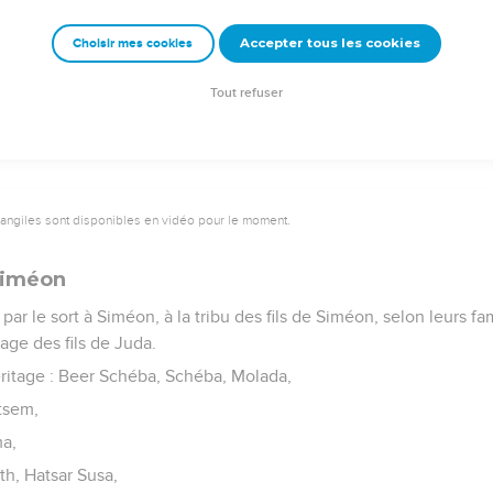
eala,
Accepter tous les cookies
Choisir mes cookies
ui est Jérusalem, Guibeath, et Kirjath ; quatorze villes, et leurs v
enjamin, selon leurs familles.
Tout refuser
vangiles sont disponibles en vidéo pour le moment.
 Siméon
ar le sort à Siméon, à la tribu des fils de Siméon, selon leurs fa
tage des fils de Juda.
éritage : Beer Schéba, Schéba, Molada,
Atsem,
ma,
th, Hatsar Susa,