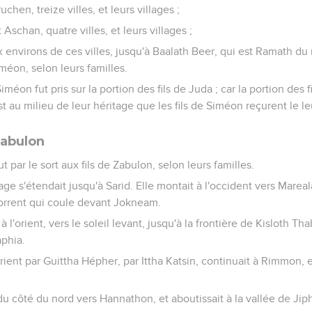
hen, treize villes, et leurs villages ;
Aschan, quatre villes, et leurs villages ;
x environs de ces villes, jusqu'à Baalath Beer, qui est Ramath du m
iméon, selon leurs familles.
Siméon fut pris sur la portion des fils de Juda ; car la portion des f
t au milieu de leur héritage que les fils de Siméon reçurent le le
Zabulon
t par le sort aux fils de Zabulon, selon leurs familles.
tage s'étendait jusqu'à Sarid. Elle montait à l'occident vers Mareal
orrent qui coule devant Jokneam.
à l'orient, vers le soleil levant, jusqu'à la frontière de Kisloth Th
aphia.
'orient par Guittha Hépher, par Ittha Katsin, continuait à Rimmon, 
 du côté du nord vers Hannathon, et aboutissait à la vallée de Jip