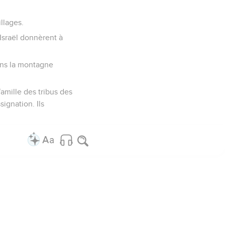
illages.
'Israël donnèrent à
dans la montagne
famille des tribus des
signation. Ils