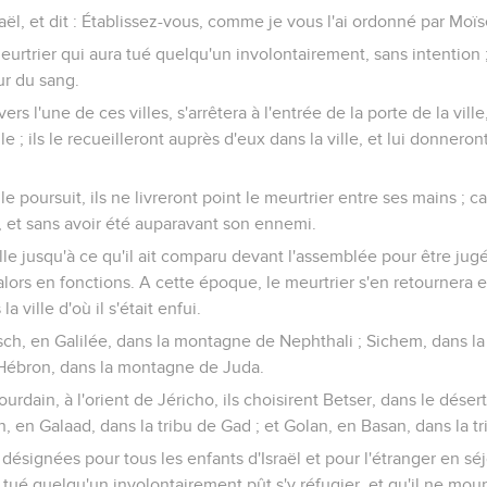
raël, et dit : Établissez-vous, comme je vous l'ai ordonné par Moïs
meurtrier qui aura tué quelqu'un involontairement, sans intention 
ur du sang.
vers l'une de ces villes, s'arrêtera à l'entrée de la porte de la vil
le ; ils le recueilleront auprès d'eux dans la ville, et lui donnero
e poursuit, ils ne livreront point le meurtrier entre ses mains ; ca
n, et sans avoir été auparavant son ennemi.
ille jusqu'à ce qu'il ait comparu devant l'assemblée pour être jugé
alors en fonctions. A cette époque, le meurtrier s'en retournera et
a ville d'où il s'était enfui.
sch, en Galilée, dans la montagne de Nephthali ; Sichem, dans l
t Hébron, dans la montagne de Juda.
ourdain, à l'orient de Jéricho, ils choisirent Betser, dans le désert
, en Galaad, dans la tribu de Gad ; et Golan, en Basan, dans la t
s désignées pour tous les enfants d'Israël et pour l'étranger en sé
t tué quelqu'un involontairement pût s'y réfugier, et qu'il ne mou