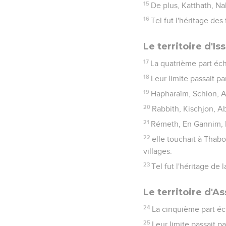
15
De plus, Katthath, Na
16
Tel fut l'héritage des 
Le territoire d'Is
17
La quatrième part échut
18
Leur limite passait p
19
Hapharaïm, Schion, A
20
Rabbith, Kischjon, A
21
Rémeth, En Gannim, E
22
elle touchait à Thabo
villages.
23
Tel fut l'héritage de l
Le territoire d'As
24
La cinquième part échu
25
Leur limite passait p