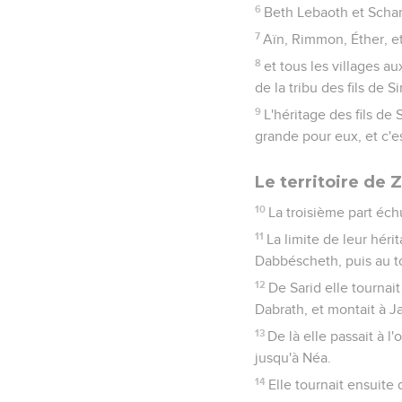
6
Beth Lebaoth et Scharuc
7
Aïn, Rimmon, Éther, et 
8
et tous les villages au
de la tribu des fils de S
9
L'héritage des fils de 
grande pour eux, et c'es
Le territoire de 
10
La troisième part échu
11
La limite de leur héri
Dabbéscheth, puis au t
12
De Sarid elle tournait 
Dabrath, et montait à J
13
De là elle passait à l
jusqu'à Néa.
14
Elle tournait ensuite