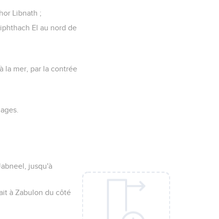
hor Libnath ;
 Jiphthach El au nord de
à la mer, par la contrée
llages.
Jabneel, jusqu'à
hait à Zabulon du côté