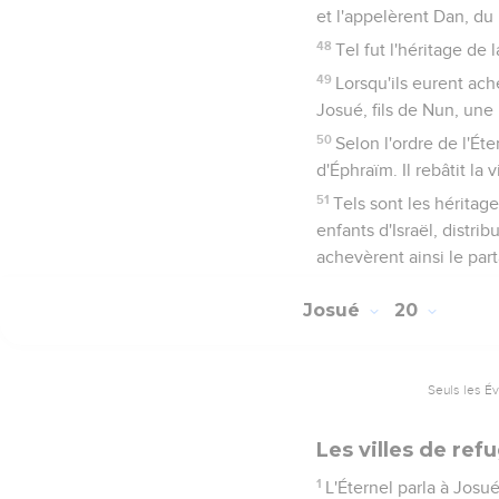
et l'appelèrent Dan, du
48
Tel fut l'héritage de l
49
Lorsqu'ils eurent ach
Josué, fils de Nun, une
50
Selon l'ordre de l'Ét
d'Éphraïm. Il rebâtit la v
51
Tels sont les héritage
enfants d'Israël, distrib
achevèrent ainsi le par
Josué
20
Seuls les É
Les villes de ref
1
L'Éternel parla à Josué,