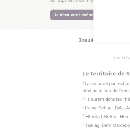
27
Rékem, Jirpeel, Thar
28
Tséla, Eleph, Jebus, q
l'héritage des fils de B
Josué
19
Seuls les É
Le territoire de
1
La seconde part échut p
était au milieu de l'héri
2
Ils eurent dans leur h
3
Hatsar Schual, Bala, 
4
Eltholad, Bethul, Hor
5
Tsiklag, Beth Marcabo