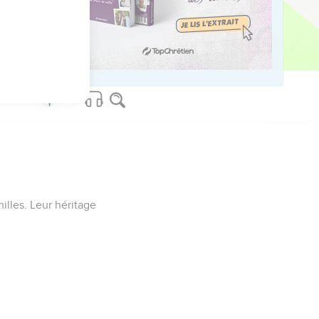
illages. Tel fut
milles. Leur héritage