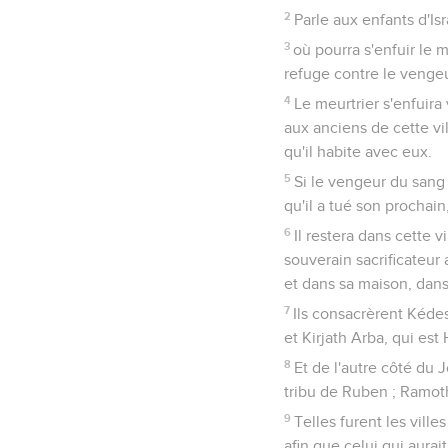
2
Parle aux enfants d'Is
3
où pourra s'enfuir le 
refuge contre le venge
4
Le meurtrier s'enfuira 
aux anciens de cette vil
qu'il habite avec eux.
5
Si le vengeur du sang l
qu'il a tué son prochai
6
Il restera dans cette v
souverain sacrificateur 
et dans sa maison, dans l
7
Ils consacrèrent Kéde
et Kirjath Arba, qui es
8
Et de l'autre côté du J
tribu de Ruben ; Ramoth
9
Telles furent les ville
afin que celui qui aurai