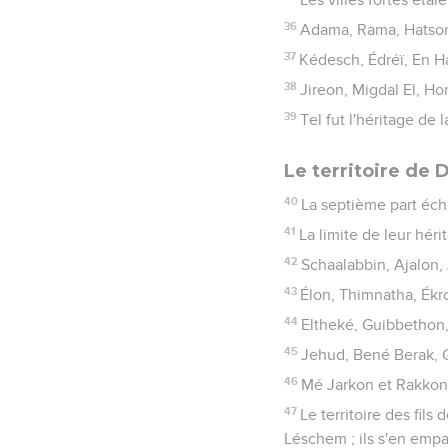
36
Adama, Rama, Hatsor
37
Kédesch, Édréï, En Ha
38
Jireon, Migdal El, Ho
39
Tel fut l'héritage de l
Le territoire de 
40
La septième part échut
41
La limite de leur hér
42
Schaalabbin, Ajalon, 
43
Élon, Thimnatha, Ékr
44
Eltheké, Guibbethon,
45
Jehud, Bené Berak,
46
Mé Jarkon et Rakkon, 
47
Le territoire des fil
Léschem ; ils s'en empar