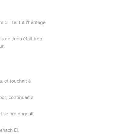
idi. Tel fut l'héritage
ils de Juda était trop
ur.
a, et touchait à
abor, continuait à
et se prolongeait
hthach El.