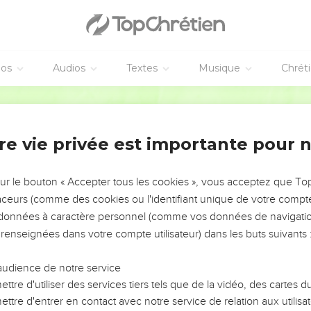
xtrémité de la montagne qui est vis-à-vis de la vallée de Ben Hin
escendait par la vallée de Hinnom, sur le côté méridional des Jé
éos
Audios
Textes
Musique
Chrét
s le nord à En Schémesch, puis à Gueliloth, qui est vis-à-vis de 
rre de Bohan, fils de Ruben.
Segond 1910
ôté septentrional en face d'Araba, descendait à Araba,
côté septentrional de Beth Hogla, pour aboutir à la langue septent
re vie privée est importante pour 
urdain au midi. C'était la limite méridionale.
ourdain formait la limite. Tel fut l'héritage des fils de Benjamin, s
sur le bouton « Accepter tous les cookies », vous acceptez que T
 les côtés.
traceurs (comme des cookies ou l'identifiant unique de votre compte 
 des fils de Benjamin, selon leurs familles, étaient : Jéricho, Beth
s données à caractère personnel (comme vos données de navigatio
m, Béthel,
 renseignées dans votre compte utilisateur) dans les buts suivants 
i et Guéba ; douze villes, et leurs villages.
audience de notre service
ttre d'utiliser des services tiers tels que de la vidéo, des cartes
th,
ttre d'entrer en contact avec notre service de relation aux utilisat
sa,