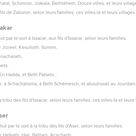
halal, Schimron, Jideala, Bethléhem. Douze villes, et leurs villag
fils de Zabulon, selon leurs familles, ces villes-là et leurs villages
sakar
 par le sort à Issacar, aux fils d'Issacar, selon leurs familles.
ar Jizreel, Kesulloth, Sunem,
nacharath,
bets,
n Hadda, et Beth Patsets ;
r, à Schachatsima, à Beth Schémesch, et aboutissait au Jourdain. 
a tribu des fils d'Issacar, selon leurs familles, ces villes-là et leurs 
ser
t par le sort à la tribu des fils d'Aser, selon leurs familles.
ar Helkath, Hali, Béthen, Acschaph,