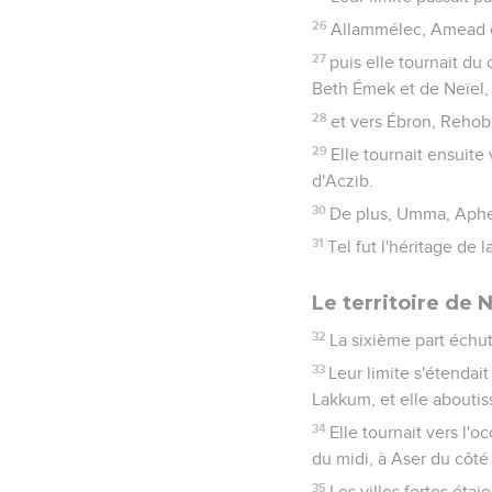
26
Allammélec, Amead et 
27
puis elle tournait du
Beth Émek et de Neïel, 
28
et vers Ébron, Rehob
29
Elle tournait ensuite 
d'Aczib.
30
De plus, Umma, Aphek 
31
Tel fut l'héritage de la
Le territoire de N
32
La sixième part échut 
33
Leur limite s'étenda
Lakkum, et elle aboutis
34
Elle tournait vers l'
du midi, à Aser du côté 
35
Les villes fortes éta