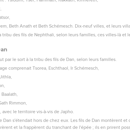
,
tsor,
rem, Beth Anath et Beth Schémesch. Dix-neuf villes, et leurs vill
a tribu des fils de Nephthali, selon leurs familles, ces villes-là et l
Dan
 par le sort à la tribu des fils de Dan, selon leurs familles.
itage comprenait Tsorea, Eschthaol, Ir Schémesch,
Jithla,
on,
 Baalath,
 Gath Rimmon,
avec le territoire vis-à-vis de Japho.
s de Dan s'étendait hors de chez eux. Les fils de Dan montèrent et
èrent et la frappèrent du tranchant de l'épée ; ils en prirent poss