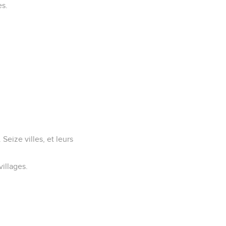
es.
.
Seize villes, et leurs
villages.