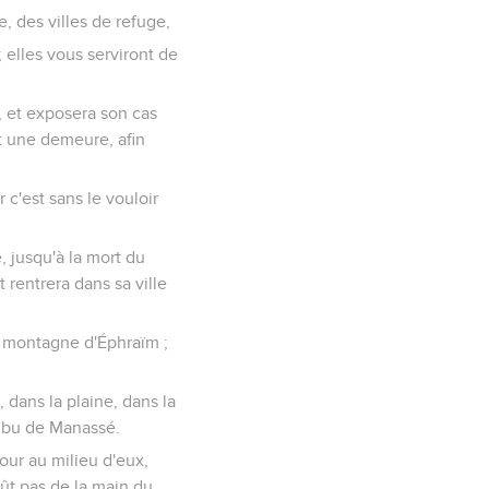
e, des villes de refuge,
; elles vous serviront de
le, et exposera son cas
nt une demeure, afin
r c'est sans le vouloir
, jusqu'à la mort du
 rentrera dans sa ville
a montagne d'Éphraïm ;
, dans la plaine, dans la
ribu de Manassé.
jour au milieu d'eux,
rût pas de la main du