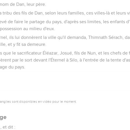
 nom de Dan, leur père.
a tribu des fils de Dan, selon leurs familles, ces villes-là et leurs v
evé de faire le partage du pays, d'après ses limites, les enfants d
 possession au milieu d'eux.
ernel, ils lui donnèrent la ville qu'il demanda, Thimnath Sérach, 
ille, et y fit sa demeure.
s que le sacrificateur Éléazar, Josué, fils de Nun, et les chefs de 
uèrent par le sort devant l'Éternel à Silo, à l'entrée de la tente d'as
tage du pays.
vangiles sont disponibles en vidéo pour le moment.
uge
 et dit :