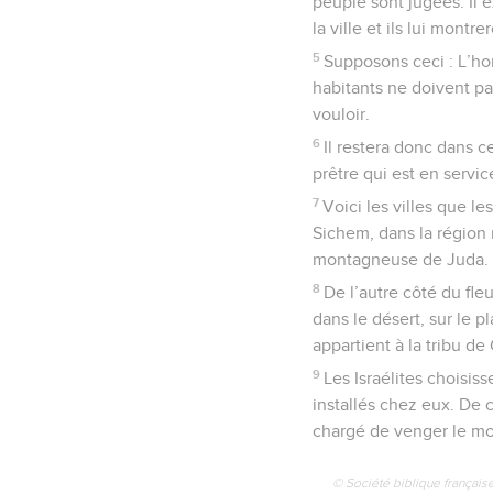
peuple sont jugées. Il e
la ville et ils lui montr
5
Supposons ceci : L’ho
habitants ne doivent pas 
vouloir.
6
Il restera donc dans c
prêtre qui est en service
7
Voici les villes que l
Sichem, dans la région
montagneuse de Juda.
8
De l’autre côté du fleu
dans le désert, sur le p
appartient à la tribu de
9
Les Israélites choisis
installés chez eux. De 
chargé de venger le mor
© Société biblique français