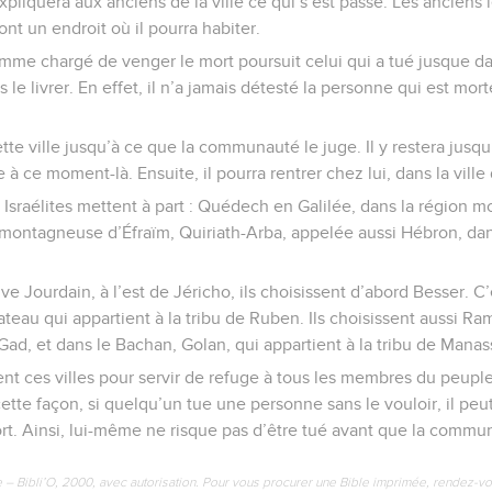
xpliquera aux anciens de la ville ce qui s’est passé. Les anciens 
eront un endroit où il pourra habiter.
mme chargé de venger le mort poursuit celui qui a tué jusque dan
le livrer. En effet, il n’a jamais détesté la personne qui est morte 
ette ville jusqu’à ce que la communauté le juge. Il y restera jusqu
 à ce moment-là. Ensuite, il pourra rentrer chez lui, dans la ville d’
es Israélites mettent à part : Quédech en Galilée, dans la région 
 montagneuse d’Éfraïm, Quiriath-Arba, appelée aussi Hébron, dan
ve Jourdain, à l’est de Jéricho, ils choisissent d’abord Besser. C’
lateau qui appartient à la tribu de Ruben. Ils choisissent aussi R
 Gad, et dans le Bachan, Golan, qui appartient à la tribu de Manas
sent ces villes pour servir de refuge à tous les membres du peupl
cette façon, si quelqu’un tue une personne sans le vouloir, il p
t. Ainsi, lui-même ne risque pas d’être tué avant que la commun
e – Bibli’O, 2000, avec autorisation. Pour vous procurer une Bible imprimée, rendez-vo