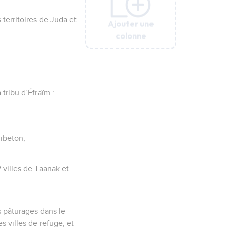
 territoires de Juda et
Ajouter une
Ajouter une
Ajouter une
Ajouter une
Ajouter une
colonne
colonne
colonne
colonne
colonne
 tribu d’Éfraïm :
uibeton,
2 villes de Taanak et
s pâturages dans le
s villes de refuge, et