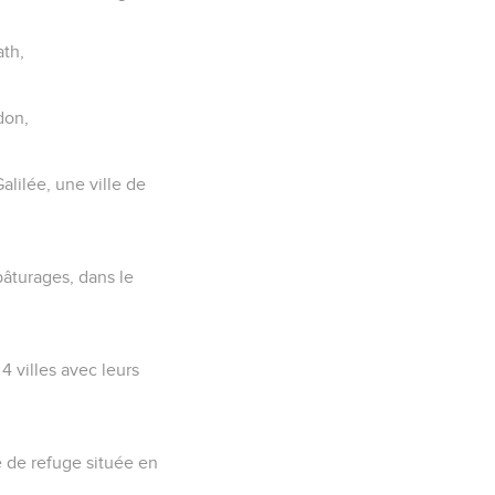
ath,
don,
alilée, une ville de
 pâturages, dans le
 4 villes avec leurs
le de refuge située en