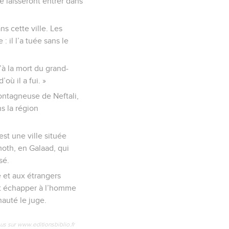
le laisseront entrer dans
s cette ville. Les
: il l’a tuée sans le
’à la mort du grand-
où il a fui. »
montagneuse de Neftali,
s la région
est une ville située
amoth, en Galaad, qui
sé.
e et aux étrangers
eut échapper à l’homme
auté le juge.
us sur www.editionsbiblio.fr