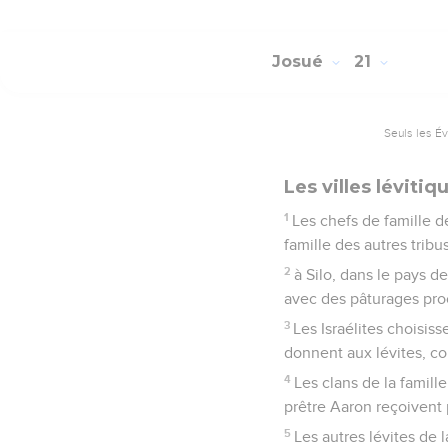
Josué
21
Seuls les É
Les villes lévitiq
1
Les chefs de famille de
famille des autres tribus
2
à Silo, dans le pays d
avec des pâturages pro
3
Les Israélites choisiss
donnent aux lévites, 
4
Les clans de la famille
prêtre Aaron reçoivent p
5
Les autres lévites de l