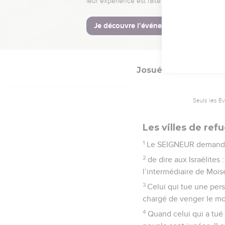
C’est ainsi qu’ils ont f
© Société biblique français
Josué
20
Seuls les É
Les villes de ref
1
Le SEIGNEUR demand
2
de dire aux Israélites 
l’intermédiaire de Moïs
3
Celui qui tue une pers
chargé de venger le mo
4
Quand celui qui a tué sa