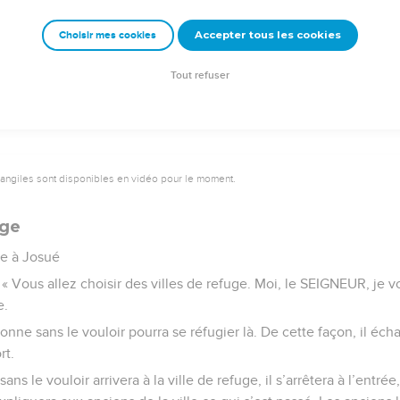
ini de partager le pays de Canaan.
Accepter tous les cookies
Choisir mes cookies
e – Bibli’O, 2000, avec autorisation. Pour vous procurer une Bible imprimée, rendez-vo
Tout refuser
vangiles sont disponibles en vidéo pour le moment.
uge
e à Josué
: « Vous allez choisir des villes de refuge. Moi, le SEIGNEUR, je v
e.
onne sans le vouloir pourra se réfugier là. De cette façon, il é
rt.
ns le vouloir arrivera à la ville de refuge, il s’arrêtera à l’entrée,