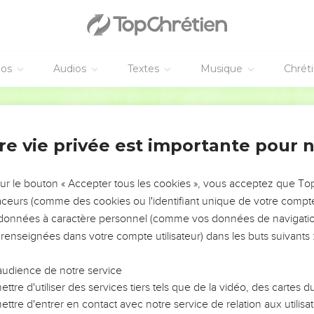
end : Sora, Èchetaol, Ir-Chémech,
a,
éos
Audios
Textes
Musique
Chrét
aalath,
, Gath-Rimmon,
Parole de Vie
ille de Raccon, et les terres autour de Jaffa.
ribu de Dan perdent leur territoire, ils vont attaquer Léchem. Ils 
re vie privée est importante pour 
s l’occupent complètement et s’installent là. Alors ils donnent à
sur le bouton « Accepter tous les cookies », vous acceptez que T
uvent dans la part donnée aux clans de la tribu de Dan.
traceurs (comme des cookies ou l'identifiant unique de votre compte 
nt fini de partager le pays entre eux, ils donnent une part de terri
s données à caractère personnel (comme vos données de navigatio
 renseignées dans votre compte utilisateur) dans les buts suivants 
a commandé, ils lui donnent la ville qu’il a demandée. Cette vil
se d’Éfraïm. Josué reconstruit la ville et il habite là.
audience de notre service
ttre d'utiliser des services tiers tels que de la vidéo, des cartes
é, fils de Noun, et les chefs de famille des tribus israélites ont d
ttre d'entrer en contact avec notre service de relation aux utilisat
sort. Ils ont fait cela à Silo, devant le SEIGNEUR, à l’entrée de la 