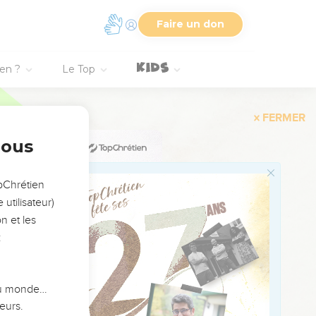
Faire un don
ien ?
Le Top
prennent la ville et
nous
 Léchem le nom de Dan,
opChrétien
utilisateur)
toire à Josué, fils de
n et les
:
le, c’est Timnath-Séra,
 du monde…
onc réparti ces
eurs.
tente de la rencontre.