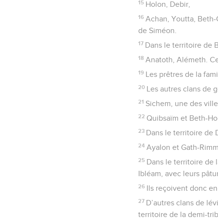
15
Holon, Debir,
16
Achan, Youtta, Beth-C
de Siméon.
17
Dans le territoire de
18
Anatoth, Alémeth. Cel
19
Les prêtres de la fami
20
Les autres clans de g
21
Sichem, une des vill
22
Quibsaïm et Beth-Horo
23
Dans le territoire de 
24
Ayalon et Gath-Rim
25
Dans le territoire de
Ibléam, avec leurs pâtu
26
Ils reçoivent donc en
27
D’autres clans de lév
territoire de la demi-tr