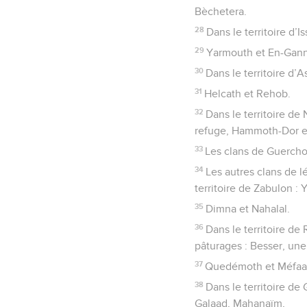
Bèchetera.
28
Dans le territoire d’I
29
Yarmouth et En-Gan
30
Dans le territoire d’A
31
Helcath et Rehob.
32
Dans le territoire de 
refuge, Hammoth-Dor e
33
Les clans de Guerchon
34
Les autres clans de lé
territoire de Zabulon :
35
Dimna et Nahalal.
36
Dans le territoire de 
pâturages : Besser, une 
37
Quedémoth et Méfaa
38
Dans le territoire de
Galaad, Mahanaïm,