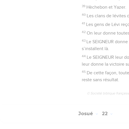
39
Hèchebon et Yazer.
40
Les clans de lévites d
41
Les gens de Lévi reçoi
42
On leur donne toutes 
43
Le SEIGNEUR donne aux
s’installent là.
44
Le SEIGNEUR leur don
leur donne la victoire 
45
De cette façon, tout
reste sans résultat.
© Société biblique français
Josué
22