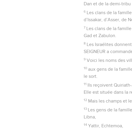
Dan et de la demi-tribu
6
Les clans de la famille
d’Issakar, d’Asser, de N
7
Les clans de la famille
Gad et Zabulon.
8
Les Israélites donnent 
SEIGNEUR a commandé p
9
Voici les noms des vi
10
aux gens de la famille
le sort.
11
Ils reçoivent Quiriath
Elle est située dans la 
12
Mais les champs et le
13
Les gens de la famill
Libna,
14
Yattir, Echtemoa,