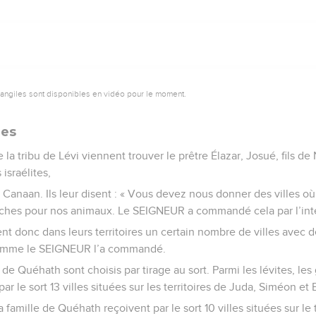
vangiles sont disponibles en vidéo pour le moment.
ues
 la tribu de Lévi viennent trouver le prêtre Élazar, Josué, fils de
 israélites,
e Canaan. Ils leur disent : « Vous devez nous donner des villes o
ches pour nos animaux. Le SEIGNEUR a commandé cela par l’int
ent donc dans leurs territoires un certain nombre de villes avec d
comme le SEIGNEUR l’a commandé.
 de Quéhath sont choisis par tirage au sort. Parmi les lévites, les
ar le sort 13 villes situées sur les territoires de Juda, Siméon et
a famille de Quéhath reçoivent par le sort 10 villes situées sur le 