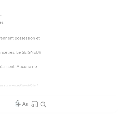
t.
es.
prennent possession et
s ancêtres. Le SEIGNEUR
réalisent. Aucune ne
us sur www.editionsbiblio.fr