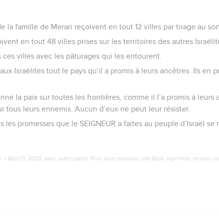
e la famille de Merari reçoivent en tout 12 villes par tirage au sor
vent en tout 48 villes prises sur les territoires des autres Israélit
ces villes avec les pâturages qui les entourent.
 Israélites tout le pays qu’il a promis à leurs ancêtres. Ils en 
ne la paix sur toutes les frontières, comme il l’a promis à leur
sur tous leurs ennemis. Aucun d’eux ne peut leur résister.
es les promesses que le SEIGNEUR a faites au peuple d’Israël se 
e – Bibli’O, 2000, avec autorisation. Pour vous procurer une Bible imprimée, rendez-vo