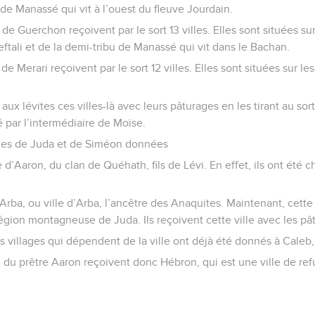
 de Manassé qui vit à l’ouest du fleuve Jourdain.
 de Guerchon reçoivent par le sort 13 villes. Elles sont situées sur 
eftali et de la demi-tribu de Manassé qui vit dans le Bachan.
 de Merari reçoivent par le sort 12 villes. Elles sont situées sur le
aux lévites ces villes-là avec leurs pâturages en les tirant au sor
ar l’intermédiaire de Moïse.
lles de Juda et de Siméon données
 d’Aaron, du clan de Quéhath, fils de Lévi. En effet, ils ont été c
-Arba, ou ville d’Arba, l’ancêtre des Anaquites. Maintenant, cette
région montagneuse de Juda. Ils reçoivent cette ville avec les pâ
s villages qui dépendent de la ville ont déjà été donnés à Caleb,
e du prêtre Aaron reçoivent donc Hébron, qui est une ville de refu